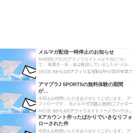
メルマガ配信一時停止のお知らせ
X×VOD(ブログ)アフィリエイトメルマガについ
て、 毎週月・水・金は配信していましたが メルマ
ガ配信システムが利用停止になっていて配信でき
38日前
0から1のアフィリエイト！〜ノウハウコレクター脱出〜
なくなりました。 準備ができるまで配信停止しま
す。 (登録も不可) よろしくお願いします。
アマプラJ SPORTSの無料体験の期間
が…
今回もお時間いただきありがとうございます。 ア
フィローです。 当メルマガでは 『X(旧
Twitter)×VODブログを活用したアフィリエイト』
40日前
0から1のアフィリエイト！〜ノウハウコレクター脱出〜
についてだったり やった事、起きた事、考えた事
Xアカウント作ったばかりでいきなりフォ
などお伝えしていきます！ 今回は アマプラJ
ローされた件
SPORTSの無料体験の期間が… につい…
今回もお時間いただきありがとうございます。 ア