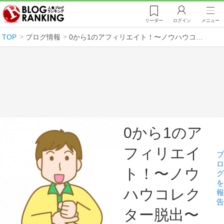
リーダー
ログイン
メニュー
TOP
ブログ情報
0から1のアフィリエイト！〜ノウハウコレクター脱出〜
0から1のア
フィリエイ
ブ
ロ
ト！〜ノウ
グ
を
ハウコレク
報
告
ター脱出〜