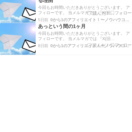
る理由
今回もお時間いただきありがとうございます。 ア
フィローです。 当メルマガでは 『X(旧
Twitter)×VODブログを活用したアフィリエイト』
5日前
0から1のアフィリエイト！〜ノウハウコレクター脱出〜
についてだったり やった事、起きた事、考えた事
あっという間の1ヶ月
などお伝えしていきます！ 今回は X×VODアフィ
今回もお時間いただきありがとうございます。 ア
リエイトが成約しづらくなる理由 につ…
フィローです。 当メルマガでは 『X(旧
Twitter)×VODブログを活用したアフィリエイト』
8日前
0から1のアフィリエイト！〜ノウハウコレクター脱出〜
についてだったり やった事、起きた事、考えた事
などお伝えしていきます！ 今回は あっという間の
1ヶ月 についてお伝えします。 202…