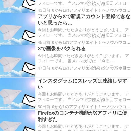
フィローです。 当メルマガでは 『X(旧
Twitter)×VODブログを活用したアフィリエイト』
43日前
0から1のアフィリエイト！〜ノウハウコレクター脱出〜
についてだったり やった事、起きた事、考えた事
アプリからXで新規アカウント登録できな
などお伝えしていきます！ 「The 7th Marketing
いと思ったら…
Club 22期 (セ…
今回もお時間いただきありがとうございます。 ア
フィローです。 当メルマガでは 『X(旧
Twitter)×VODブログを活用したアフィリエイト』
45日前
0から1のアフィリエイト！〜ノウハウコレクター脱出〜
についてだったり やった事、起きた事、考えた事
Xで画像をパクられる
などお伝えしていきます！ 「The 7th Marketing
今回もお時間いただきありがとうございます。 ア
Club 22期 (セ…
フィローです。 当メルマガでは 『X(旧
Twitter)×VODブログを活用したアフィリエイト』
47日前
0から1のアフィリエイト！〜ノウハウコレクター脱出〜
についてだったり やった事、起きた事、考えた事
などお伝えしていきます！ 今回は Xで画像をパク
インスタグラムにスレッズは凍結しやす
られる についてお伝えします。 土日も…
い
今回もお時間いただきありがとうございます。 ア
フィローです。 当メルマガでは 『X(旧
Twitter)×VODブログを活用したアフィリエイト』
50日前
0から1のアフィリエイト！〜ノウハウコレクター脱出〜
についてだったり やった事、起きた事、考えた事
Firefoxのコンテナ機能がXアフィリに便
などお伝えしていきます！ 今回は インスタグラム
利すぎた
にスレッズは凍結しやすい についてお伝…
今回もお時間いただきありがとうございます。 ア