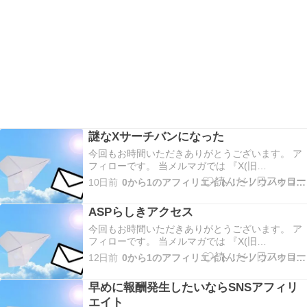
謎なXサーチバンになった
今回もお時間いただきありがとうございます。 ア
フィローです。 当メルマガでは 『X(旧
Twitter)×VODブログを活用したアフィリエイト』
10日前
0から1のアフィリエイト！〜ノウハウコレクター脱出〜
についてだったり やった事、起きた事、考えた事
などお伝えしていきます！ 今回は 謎なXサーチバ
ASPらしきアクセス
ンになった についてお伝えします。 少…
今回もお時間いただきありがとうございます。 ア
フィローです。 当メルマガでは 『X(旧
Twitter)×VODブログを活用したアフィリエイト』
12日前
0から1のアフィリエイト！〜ノウハウコレクター脱出〜
についてだったり やった事、起きた事、考えた事
などお伝えしていきます！ 今回は ASPらしきアク
早めに報酬発生したいならSNSアフィリ
セス についてお伝えします。 土日も…
エイト