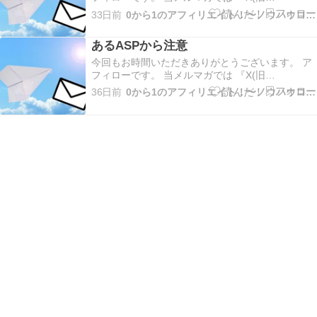
Twitter)×VODブログを活用したアフィリエイト』
33日前
0から1のアフィリエイト！〜ノウハウコレクター脱出〜
についてだったり やった事、起きた事、考えた事
などお伝えしていきます！ 今回は 2026年も後半
あるASPから注意
戦開始！ についてお伝えします。 土…
今回もお時間いただきありがとうございます。 ア
フィローです。 当メルマガでは 『X(旧
Twitter)×VODブログを活用したアフィリエイト』
36日前
0から1のアフィリエイト！〜ノウハウコレクター脱出〜
についてだったり やった事、起きた事、考えた事
などお伝えしていきます！ はじめに、 X等ではお
伝えしましたが メルマガではお伝えでき…