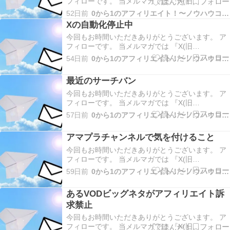
フィローです。 当メルマガでは 『X(旧
Twitter)×VODブログを活用したアフィリエイト』
52日前
0から1のアフィリエイト！〜ノウハウコレクター脱出〜
についてだったり やった事、起きた事、考えた事
Xの自動化停止中
などお伝えしていきます！ 今回は Firefoxのコンテ
今回もお時間いただきありがとうございます。 ア
ナ機能がXアフィリに便利すぎた…
フィローです。 当メルマガでは 『X(旧
Twitter)×VODブログを活用したアフィリエイト』
54日前
0から1のアフィリエイト！〜ノウハウコレクター脱出〜
についてだったり やった事、起きた事、考えた事
などお伝えしていきます！ 今回は Xの自動化停止
最近のサーチバン
中 についてお伝えします。 土日ももち…
今回もお時間いただきありがとうございます。 ア
フィローです。 当メルマガでは 『X(旧
Twitter)×VODブログを活用したアフィリエイト』
57日前
0から1のアフィリエイト！〜ノウハウコレクター脱出〜
についてだったり やった事、起きた事、考えた事
などお伝えしていきます！ 今回は 最近のサーチバ
アマプラチャンネルで気を付けること
ン についてお伝えします。 変わらず …
今回もお時間いただきありがとうございます。 ア
フィローです。 当メルマガでは 『X(旧
Twitter)×VODブログを活用したアフィリエイト』
59日前
0から1のアフィリエイト！〜ノウハウコレクター脱出〜
についてだったり やった事、起きた事、考えた事
などお伝えしていきます！ メルマガアフィリの
あるVODビッグネタがアフィリエイト訴
「オートパイロットプロジェクト」 が開催…
求禁止
今回もお時間いただきありがとうございます。 ア
フィローです。 当メルマガでは 『X(旧