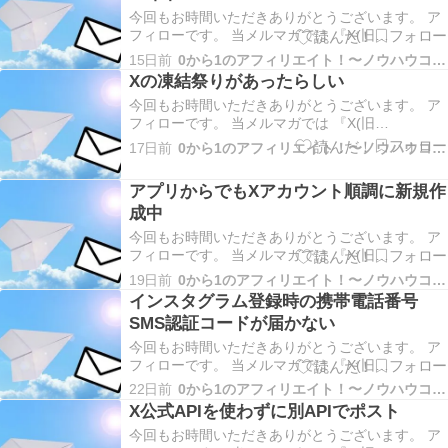
今回もお時間いただきありがとうございます。 ア
フィローです。 当メルマガでは 『X(旧
Twitter)×VODブログを活用したアフィリエイト』
15日前
0から1のアフィリエイト！〜ノウハウコレクター脱出〜
についてだったり やった事、起きた事、考えた事
Xの凍結祭りがあったらしい
などお伝えしていきます！ 今回は 早めに報酬発生
今回もお時間いただきありがとうございます。 ア
したいならSNSアフィリエイト につい…
フィローです。 当メルマガでは 『X(旧
Twitter)×VODブログを活用したアフィリエイト』
17日前
0から1のアフィリエイト！〜ノウハウコレクター脱出〜
についてだったり やった事、起きた事、考えた事
などお伝えしていきます！ 今回は Xの凍結祭りが
アプリからでもXアカウント順調に新規作
あったらしい についてお伝えします。 …
成中
今回もお時間いただきありがとうございます。 ア
フィローです。 当メルマガでは 『X(旧
Twitter)×VODブログを活用したアフィリエイト』
19日前
0から1のアフィリエイト！〜ノウハウコレクター脱出〜
についてだったり やった事、起きた事、考えた事
インスタグラム登録時の携帯電話番号
などお伝えしていきます！ 今回は アプリからでも
SMS認証コードが届かない
Xアカウント順調に新規作成中 について…
今回もお時間いただきありがとうございます。 ア
フィローです。 当メルマガでは 『X(旧
Twitter)×VODブログを活用したアフィリエイト』
22日前
0から1のアフィリエイト！〜ノウハウコレクター脱出〜
についてだったり やった事、起きた事、考えた事
X公式APIを使わずに別APIでポスト
などお伝えしていきます！ 今回は インスタグラム
今回もお時間いただきありがとうございます。 ア
登録時の携帯電話番号SMS認証コードが…