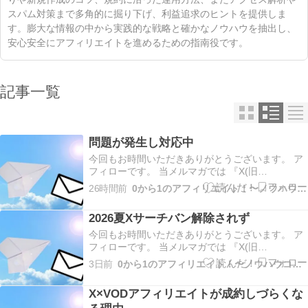
スパム対策まで多角的に掘り下げ、利益追求のヒントを提供しま
す。膨大な情報の中から実践的な戦略と確かなノウハウを抽出し、
安心安全にアフィリエイトを進めるための指南役です。
記事一覧
問題が発生し対応中
今回もお時間いただきありがとうございます。 ア
フィローです。 当メルマガでは 『X(旧
Twitter)×VODブログを活用したアフィリエイト』
26時間前
0から1のアフィリエイト！〜ノウハウコレクター脱出〜
についてだったり やった事、起きた事、考えた事
などお伝えしていきます！ 今回は 問題が発生し対
2026夏Xサーチバン解除されず
応中 についてお伝えします。 引き続き…
今回もお時間いただきありがとうございます。 ア
フィローです。 当メルマガでは 『X(旧
Twitter)×VODブログを活用したアフィリエイト』
3日前
0から1のアフィリエイト！〜ノウハウコレクター脱出〜
についてだったり やった事、起きた事、考えた事
などお伝えしていきます！ 今回は 2026夏Xサーチ
X×VODアフィリエイトが成約しづらくな
バン解除されず についてお伝えしま…