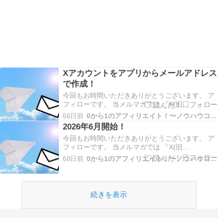
Xアカウントをアプリからメールアドレス
で作成！
今回もお時間いただきありがとうございます。 ア
フィローです。 当メルマガでは 『X(旧
Twitter)×VODブログを活用したアフィリエイト』
66日前
0から1のアフィリエイト！〜ノウハウコレクター脱出〜
についてだったり やった事、起きた事、考えた事
2026年6月開始！
などお伝えしていきます！ 今回は Xアカウントを
今回もお時間いただきありがとうございます。 ア
アプリからメールアドレスで作成！ につ…
フィローです。 当メルマガでは 『X(旧
Twitter)×VODブログを活用したアフィリエイト』
68日前
0から1のアフィリエイト！〜ノウハウコレクター脱出〜
についてだったり やった事、起きた事、考えた事
などお伝えしていきます！ 今回は 2026年6月開
始！ についてお伝えします。 土日も…
続きを表示