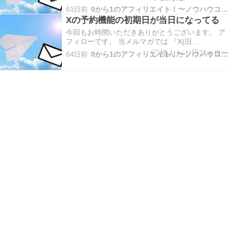
Twitter)×VODブログを活用したアフィリエイト』
61日前
0から1のアフィリエイト！〜ノウハウコレクター脱出〜
についてだったり やった事、起きた事、考えた事
Xの予約機能の初期日が当日になってる
などお伝えしていきます！ メルマガアフィリの
今回もお時間いただきありがとうございます。 ア
「オートパイロットプロジェクト」 が開催…
フィローです。 当メルマガでは 『X(旧
Twitter)×VODブログを活用したアフィリエイト』
64日前
0から1のアフィリエイト！〜ノウハウコレクター脱出〜
についてだったり やった事、起きた事、考えた事
などお伝えしていきます！ 本日昼頃から メルマガ
アフィリの 「オートパイロットプロジェ…