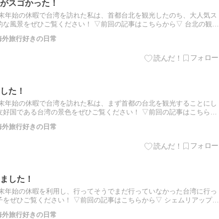
がスゴかった！
年末年始の休暇で台湾を訪れた私は、首都台北を観光したのち、大人気ス
な風景をぜひご覧ください！ ▽前回の記事はこちらから▽ 台北の観光
アクセス 九份は台北から東部に車で1時間ほど行ったところに…
 海外旅行好きの日常
した！
年末年始の休暇で台湾を訪れた私は、まず首都の台北を観光することにし
友好国である台湾の景色をぜひご覧ください！ ▽前回の記事はこちらか
ました！ 台北の観光地 台北には様々な見どころがありますが、…
 海外旅行好きの日常
ました！
年末年始の休暇を利用し、行ってそうでまだ行っていなかった台湾に行っ
をぜひご覧ください！ ▽前回の記事はこちらから▽ シェムリアップの
台湾までの道のり 今回向かったのは台湾の首都である台北。住…
 海外旅行好きの日常