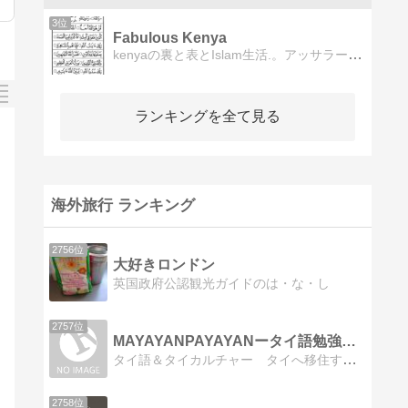
3位
Fabulous Kenya
kenyaの裏と表とIslam生活.。アッサラーム アレイコム。幸か不幸か、ここはアフリカ。
ランキングを全て見る
海外旅行 ランキング
2756位
大好きロンドン
英国政府公認観光ガイドのは・な・し
2757位
MAYAYANPAYAYANータイ語勉強ブログー
タイ語＆タイカルチャー タイへ移住するためのメモブログ「今日の単語」やタイの芸能カルチャーについて発信してます＊
2758位