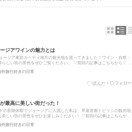
ージアワインの魅力とは
ジョージア東部カヘティ地方の観光地を巡ってきました！ワイン・自然・
らしい街の景色をぜひご覧ください。 ▽前回の記事はこちらから▽ ジ
い街だった！ カヘティとは カヘティ(Kakheti)…
 海外旅行好きの日常
が最高に美しい街だった！
テトの長期休暇でジョージアに入国した私は、早速首都トビリシの観光地
る美しい街の景色をぜひお楽しみください！ ▽前回の記事はこちらから
い国でした！ トビリシの旧市街 トビリシ(Tbilisi…
 海外旅行好きの日常