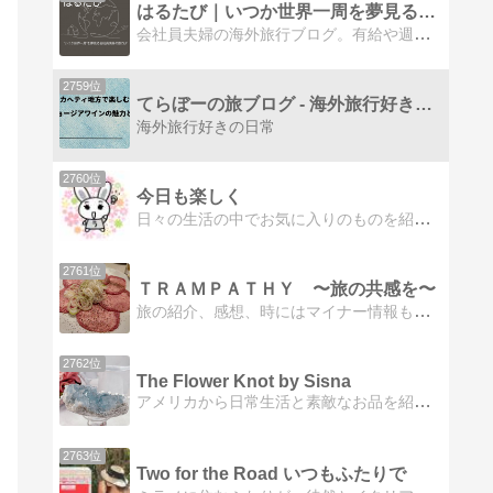
はるたび｜いつか世界一周を夢見る会社員夫婦の旅ログ
会社員夫婦の海外旅行ブログ。有給や週末を活用した弾丸旅行から、1週間単位の海外旅行まで、会社員ならではの観点でおすすめ旅行先や現地でのTips、旅行先の選び方など紹介しています。
2759位
てらぼーの旅ブログ - 海外旅行好きの日常
海外旅行好きの日常
2760位
今日も楽しく
日々の生活の中でお気に入りのものを紹介しています。
2761位
ＴＲＡＭＰＡＴＨＹ 〜旅の共感を〜
旅の紹介、感想、時にはマイナー情報も！タイ雑貨〜feel〜dee フィールディー店主の佐藤です。
2762位
The Flower Knot by Sisna
アメリカから日常生活と素敵なお品を紹介していきます！
2763位
Two for the Road いつもふたりで