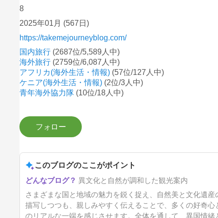
8
2025年01月
(567日)
https://takemejourneyblog.com/
国内旅行
(2687位/5,589人中)
海外旅行
(2759位/6,087人中)
アフリカ(海外生活・情報)
(57位/127人中)
ケニア(海外生活・情報)
(2位/3人中)
青年海外協力隊
(10位/18人中)
このブログのここがポイント
異文化と自然が調和した観光案内
さまざまな国と地域の魅力を鋭く捉え、自然美と文化遺産
描写しつつも、親しみやすく伝えることで、多くの好奇心
のリアルな一端を感じさせます。全体を通して、異国情緒