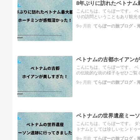
8年ぶりに訪れたベトナム
こんにちは、てらぼーです。 
りの訪問ということもあり観光
から▽ ベトナムの古都ホイアン
9ヶ月前
てらぼーの旅ブログ -
ベトナムの古都ホイアンが
こんにちは、てらぼーです。 
の伝統的な街の様子をぜひご覧く
跡に行ってきました！ 投稿の内
9ヶ月前
てらぼーの旅ブログ -
ベトナムの世界遺産ミーソ
こんにちは、てらぼーです。 
トナムとしては珍しいヒンドゥー
ム中部の都市ダナンの魅力とは
9ヶ月前
てらぼーの旅ブログ -