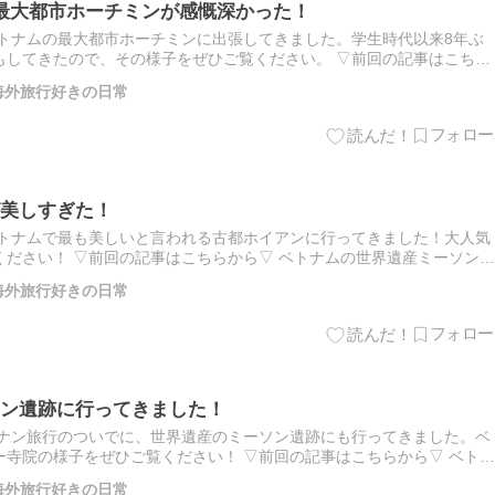
最大都市ホーチミンが感慨深かった！
ベトナムの最大都市ホーチミンに出張してきました。学生時代以来8年ぶ
もしてきたので、その様子をぜひご覧ください。 ▽前回の記事はこちら
が美しすぎた！ 投稿の内容ホーチミンとはベトナム戦争の爪痕ホ…
 海外旅行好きの日常
美しすぎた！
ベトナムで最も美しいと言われる古都ホイアンに行ってきました！大人気
ださい！ ▽前回の記事はこちらから▽ ベトナムの世界遺産ミーソン遺
容ホイアンとはホイアンの観光ホイアンのグルメ ホイアンとは…
 海外旅行好きの日常
ン遺跡に行ってきました！
ダナン旅行のついでに、世界遺産のミーソン遺跡にも行ってきました。ベ
寺院の様子をぜひご覧ください！ ▽前回の記事はこちらから▽ ベトナ
 投稿の内容ミーソン遺跡とはミーソン遺跡の様子残る戦争の痕跡…
 海外旅行好きの日常