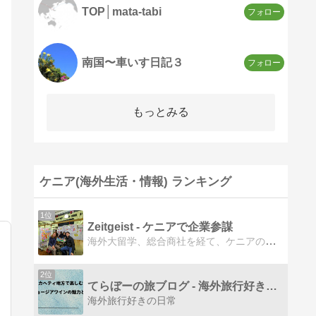
TOP│mata-tabi
南国〜車いす日記３
もっとみる
ケニア(海外生活・情報) ランキング
1位
Zeitgeist - ケニアで企業参謀
海外大留学、総合商社を経て、ケニアの林業スタートアップでCEO直属の投資・戦略担当をしています。インパクト投資をキャリアにする道のり。
2位
てらぼーの旅ブログ - 海外旅行好きの日常
海外旅行好きの日常