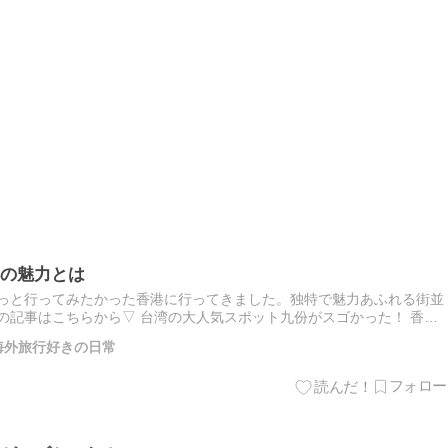
の魅力とは
ずっと行ってみたかった香港に行ってきました。独特で魅力あふれる街並
の記事はこちらから▽ 台湾の大人気スポット九份がスゴかった！ 香港
トナムから香港へは香港航空の直行便が出ており、数時間のフライ…
 海外旅行好きの日常