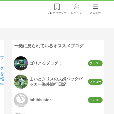
ブログ
リーダー
ログイン
メニュー
一緒に見られているオススメブログ
ブ
ロ
ぱりとるブログ！
グ
を
まいとクリスの夫婦バックパ
報
ッカー海外旅行日記
告
tabibisister