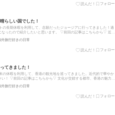
晴らしい国でした！
テトの長期休暇を利用して、念願だったジョージアに行ってきました！過
なったので紹介したいと思います。 ▽前回の記事はこちらから▽ 近代
た！ ジョージアとは ジョージアは黒海に面するコーカサス三…
 海外旅行好きの日常
ってきました！
週末の休暇を利用して、香港の観光地を巡ってきました。近代的で華やか
い！ ▽前回の記事はこちらから▽ 文化が交錯する都市、香港の魅力と
中国の深圳市付近にある特別行政区です。1997年にイギリス…
 海外旅行好きの日常