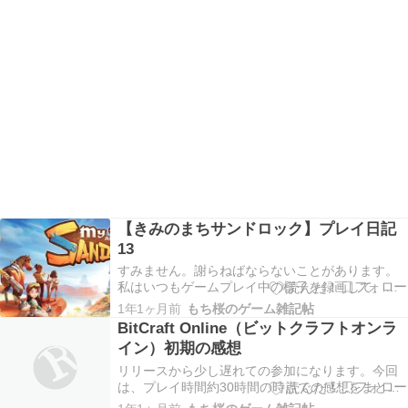
【きみのまちサンドロック】プレイ日記
13
すみません。謝らねばならないことがあります。
私はいつもゲームプレイ中の様子を録画して、後
からプレイ日記を書き起こします。なので動画が
1年1ヶ月前
もち桜のゲーム雑記帖
無いと日記が書けません。メモを取ったりしませ
BitCraft Online（ビットクラフトオンラ
んし、なにより私の記憶力が悪いので。 何を言い
イン）初期の感想
たいかというと、動画を誤って削除してしまった
ので、プレイ…
リリースから少し遅れての参加になります。今回
は、プレイ時間約30時間の時点での感想をまとめ
てみました。 この30時間という時間、他のゲーム