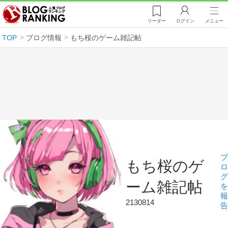
リーダー
ログイン
メニュー
TOP
ブログ情報
もち桜のゲーム雑記帖
ブ
もち桜のゲ
ロ
グ
ーム雑記帖
を
報
2130814
告