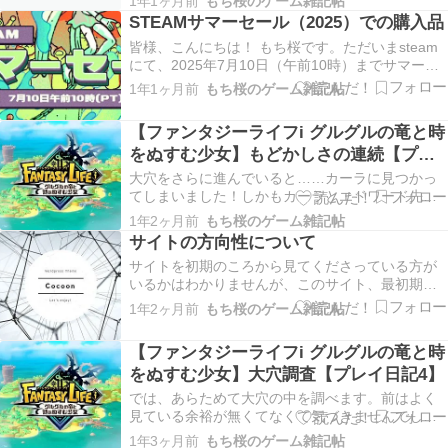
1年1ヶ月前
もち桜のゲーム雑記帖
であれば「そこそこ遊んだ」くらいに感じるかも
STEAMサマーセール（2025）での購入品
しれませんが、BitCraftにおいてはまだまだ序盤の
皆様、こんにちは！ もち桜です。ただいまsteam
ようです。それくらい、このゲームはゆったり…
にて、2025年7月10日（午前10時）までサマーセ
ールが行われています。私は、今更ながら、昨日
1年1ヶ月前
もち桜のゲーム雑記帖
ネットニュースで知って駆け付けました。 お目当
ては、STEINS;GATEとNo Man’s Skyです。お値段
【ファンタジーライフi グルグルの竜と時
なんと、No Man…
をぬすむ少女】もどかしさの連続【プレ
イ日記5】
大穴をさらに進んでいると……カーラに見つかっ
てしまいました！しかもカーラとエドワード先生
が一緒に横穴に閉じ込められちゃった……。 しか
1年2ヶ月前
もち桜のゲーム雑記帖
し、先生「これで、ゆっくり話合いができそうだ
サイトの方向性について
な」って肝が据わってらっしゃる。さすが、私が
サイトを初期のころから見てくださっている方が
目をつけた男だけあるわ～。けど、話合いってい
いるかはわかりませんが、このサイト、最初期は
うのは相手も…
スローライフゲームを中心に扱っていました。し
1年2ヶ月前
もち桜のゲーム雑記帖
かし、私の気持ちの変化もあり、つい最近、ゲー
ムなら何でもOKにしようということに決めまし
【ファンタジーライフi グルグルの竜と時
た。 はじめこそ、スローライフ系ゲームの情報発
をぬすむ少女】大穴調査【プレイ日記4】
信をしたいと…
では、あらためて大穴の中を調べます。前はよく
見ている余裕が無くてなくて気づきませんでした
が、遺跡のようですね。それにしても広い。 横穴
1年3ヶ月前
もち桜のゲーム雑記帖