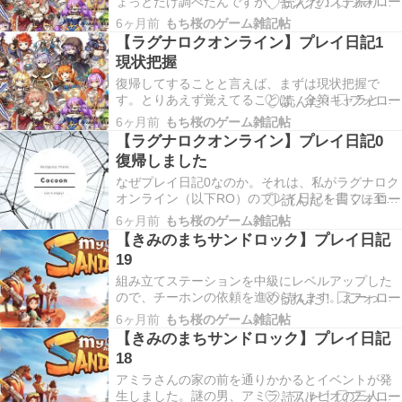
ょっとだけ調べたんですが、モンクのステ振り
は、初心者はAGI型がいいと書かれていたんです
6ヶ月前
もち桜のゲーム雑記帖
が……ホント？どの道、転生してステータスはリ
【ラグナロクオンライン】プレイ日記1
セットされるから、実験の意味も込めて
現状把握
AGI>STR>DEXになるようにステ振りしてみまし
た。手数で勝…
復帰してすることと言えば、まずは現状把握で
す。とりあえず覚えてることは、金策キャラとし
て徒歩メカニックを作ったこと。以上。ソーサラ
6ヶ月前
もち桜のゲーム雑記帖
ーとセージ事件はマジで身に覚えが無くてです
【ラグナロクオンライン】プレイ日記0
ね。いや、まぁ、それはもういいか。 最近のROで
復帰しました
は、メモリアルダンジョン（MD）を複数キャラで
周回するのが…
なぜプレイ日記0なのか。それは、私がラグナロク
オンライン（以下RO）のプレイ日記を書くに至っ
た言い訳が書き連ねてあるからです。なので読ま
6ヶ月前
もち桜のゲーム雑記帖
なくて大丈夫です。ただ、私の精神衛生上、書い
【きみのまちサンドロック】プレイ日記
ておきたかっただけですので。RO？ お前、黒い砂
19
漠はどうした？ それに、中途半端な状況から日記
書く…
組み立てステーションを中級にレベルアップした
ので、チーホンの依頼を進められます。えーっ
と、材料は……おう、またマイクロチップが必要
6ヶ月前
もち桜のゲーム雑記帖
ですか。今度は2個。ユフォーラ・サルベージのお
【きみのまちサンドロック】プレイ日記
店に一日に1個ずつ追加されるから、あと2日必要
18
ですね（自分で取りに行く気はさらさらない）。
ようやく橋…
アミラさんの家の前を通りかかるとイベントが発
生しました。謎の男、アミラ、アルビオの三人で