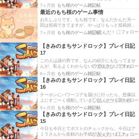
何やら話しているようで、主人公には全く気付い
7ヶ月前
もち桜のゲーム雑記帖
ていません。しばらく立ち聞きしていたんです
最近のもち桜のゲーム事情
が、アルビオがアミラさんのツボを謎の男に仕入
お久しぶりです。もち桜です。なんだかんだ月一
れるように言っていたようです。まぁ、謎の男の
回は投稿できてますが、やっぱりもっと投稿頻度
方はすげなく断っ…
を上げたいなと思う今日この頃。 ゲームはプレイ
7ヶ月前
もち桜のゲーム雑記帖
しています。数回の休止と復帰を繰り返し、いま
だかつてなくハマっています。く、黒い砂漠に
【きみのまちサンドロック】プレイ日記
（震え声）……。 他にプレイすべきゲームがある
17
でしょ？ と…
この人は謎の男です。なんの紹介にもなってませ
んが、私もよくわからないので仕方ないですね。
月に一度、サンドロックの街に現れて、お店を開
8ヶ月前
もち桜のゲーム雑記帖
き、珍しいアイテムを売ってくれます。彼にイベ
【きみのまちサンドロック】プレイ日記
ントアイコンが出ていたので話しかけてみたんで
16
すが、ラーメンを作れと依頼されました。3日以内
に作って欲し…
チーホンにパワーコアを届けに行ったら、想像以
上にすごーく感動していました。どうも彼が想定
していたよりもウルトラにいいものだったらし
9ヶ月前
もち桜のゲーム雑記帖
く、デザイン計画を白紙に戻すくらいのようで
【きみのまちサンドロック】プレイ日記
す。これは出来上がりに期待せざるを得ません
15
ね。 なんてことがあったので、次の日、チーホン
からすぐに話がした…
今日も今日とてポストのチェックから。今日はア
ミラさんから依頼のお手紙が入っていました。芳