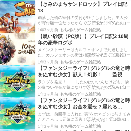
の一つに入ろうとしたら、例の深い紫色の女の子
【きみのまちサンドロック】プレイ日記
（カーラ）がまた現れました。でも、今度は問答
13
無用ではなく宝玉を返せって言ってます。ひょっ
とすると話が…
崩落した橋の寄付の受付が終了しました。主人公
が寄付額一位だったからでしょうか、NPCたちの
友好度が軒並み上がって「仲間」になったり「相
1年3ヶ月前
もち桜のゲーム雑記帖
棒」になったりしてました。 朝起きた時にこんな
【黒い砂漠（PC版）】プレイ日記2 10周
感じの表示がドドドドっと。入りきって無いよう
年の豪華ログボ
だったので、他の人たちも友好度上がったと思い
ます。アー…
メインストーリーはカルフェオンまで到達しまし
た。カルフェオンの街は相変わらず広くて複雑で
すね。NPCがそこかしこにいてよくぶつか
1年3ヶ月前
もち桜のゲーム雑記帖
る……。 ストーリーの合間の行動力消化は水くみ
【ファンタジーライフi グルグルの竜と時
と草むしりです。でも、実際は水くみ一択になり
をぬすむ少女】獣人！幻影！……監視？
がちです。水くみは放置ができるのでてついつ
【プレイ日記3】
い……。手間の少な…
ラクダを発見！ ……したのはいいんだけども、隣
の厳つい存在が気になりすぎます。その名もビシ
バシドンベア。このドンさん、どうやら獣人（ぱ
1年3ヶ月前
もち桜のゲーム雑記帖
っと見、ライオン？）らしくハチに刺されて弱っ
【ファンタジーライフi グルグルの竜と時
ていました。顔が赤くてパンパンになってます。
をぬすむ少女】お金を返せ？帰れる
これはラクダを貸してもらえるチャンスかも。と
の？…からの「先生ー！！」【プレイ日
いうことで、…
まずは、前回手に入れた“実”をホネゴンに与えてみ
記2】
たところ……元気に回復！よかった。 では帰ろ
う。というところで、どこからともなく鉄枷が飛
1年3ヶ月前
もち桜のゲーム雑記帖
んできてホネゴンの足にガッチャン！現れたのは