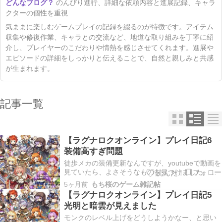
のんびり進行、詳細な依頼内容と進展記録、キャラ
クターの個性を重視
気ままに楽しむゲームプレイの記録を綴るのが特徴です。アイテム
収集や修復作業、キャラとの交流など、地道な取り組みを丁寧に紹
介し、プレイヤーのこだわりや情熱を感じさせてくれます。進展や
エピソードの詳細をしっかりと伝えることで、自然と親しみと共感
が生まれます。
記事一覧
【ラグナロクオンライン】プレイ日記6
装備高すぎ問題
徒歩メカの装備更新なんですが、youtubeで動画を
見ていたら、よさそうなものを見つけました。ス
クリーミングゴーストパーティという鎧装備で
5ヶ月前
もち桜のゲーム雑記帖
す。今の私の鎧装備これ↓ですからね。 これにマル
【ラグナロクオンライン】プレイ日記5
クカードが刺さってます。アルギオペじゃないで
光明と暗雲が見えました
す。マルクです。ほぼマルクカードのみの値段で
買い…
モンクのレベル上げをどうしようかなー、と思い