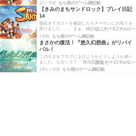
香サッチェル……？ 香り袋のことかな？レシピは
10ヶ月前
もち桜のゲーム雑記帖
ギルドで売っているらしいので、さっそく買いに
【きみのまちサンドロック】プレイ日記
行きましょう。それと、材料はテーラーメイドで
14
売っているので、こちらも買い出し。あとは仕立
て機に材料を…
朝起きてポストを確認したらチーホンにお叱りを
受けました……。まぁ、確かに、チーホンからの
依頼が若干滞ってるけれども。でも皆さんにはお
1年前
もち桜のゲーム雑記帖
世話になってるし、これもビルダーの立派な仕事
まさかの復活！『悠久幻想曲』がリバイ
だと思います。チーホンも主人公のためを思って
バル！
言ってくれてるんでしょうし。なにはともあれ、
仕分けマシンの…
このネタをブログに上げようかどうしようか迷い
ました。なぜって？ 「悠久幻想曲リバイバルだ！
やったー！」と喜んだら、歳 が バ レ る か ら。
1年1ヶ月前
もち桜のゲーム雑記帖
とは言え、やっぱり嬉しいから反応せずにはいら
れなかったんですよね。半年前くらい前だったか
な、そのころから密かに期待していましたから。
…