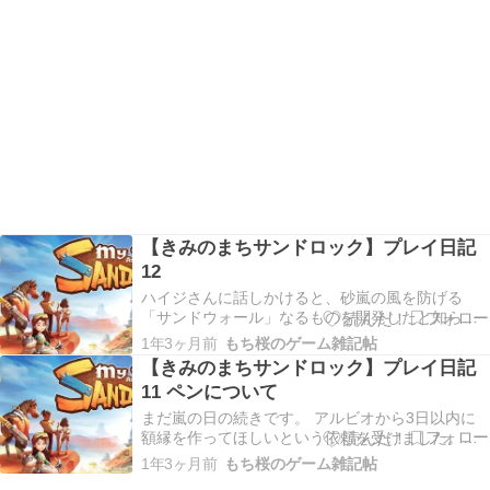
【きみのまちサンドロック】プレイ日記
12
ハイジさんに話しかけると、砂嵐の風を防げる
「サンドウォール」なるものを開発したと知らせ
てくれました。そういえば、砂嵐の後で歩き回っ
1年3ヶ月前
もち桜のゲーム雑記帖
ていたらクラフトアイテムを拾いました。クラフ
【きみのまちサンドロック】プレイ日記
トされたアイテムって拾うことはないので、つま
11 ペンについて
り主人公の家か手持ちから飛ばされたってことで
すよね。これを設…
まだ嵐の日の続きです。 アルビオから3日以内に
額縁を作ってほしいという依頼を受けました。使
い道は後で教えてくれるらしいですが、額縁の使
1年3ヶ月前
もち桜のゲーム雑記帖
い道って、絵か写真を飾るだけよね？まぁ、レシ