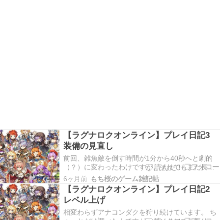
【ラグナロクオンライン】プレイ日記3
装備の見直し
前回、雑魚敵を倒す時間が1分から40秒へと劇的
（？）に変わったわけですが、それでもまだ長
い、というわけで、火力上げはまだ続きます。 次
6ヶ月前
もち桜のゲーム雑記帖
に目をつけたのは属性の相性です。イズルードダ
【ラグナロクオンライン】プレイ日記2
ンジョンの敵のほとんどは水属性だよね。たぶ
レベル上げ
ん。ということは、ROの場合は、風属性で殴れば
攻撃力が上が…
相変わらずアナコンダクを狩り続けています。 ち