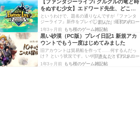
【ファンタジーライフi グルグルの竜と時
アンおばさん。え、あの巨大な鉄の塊一人でぶん
をぬすむ少女】エドワード先生、どこ行
投げたの……？ いや、深く考えないようにしよ
っちゃったの？【プレイ日記1】
う。アンお…
というわけで、題名の通りなんですが『ファンタ
ジーライフ』新作をプレイしました。最初の方を
ちょこっとだけ。 キャラメイクはこんな感じ。全
1年3ヶ月前
もち桜のゲーム雑記帖
国的に気温が上がってきたのでさわやかに。名前
黒い砂漠（PC版）プレイ日記1 新規アカ
はデフォルトでアイちゃんなんですね。それとも
ウントでもう一度はじめてみました
ランダムだったりするのか？ 最初に選んだライフ
は「傭兵」…
旧アカウントは貿易船を作って……何するんだっ
け？ という状況です。いや好きなことすればいい
んですが、貢献度投資先の見直しとか労働者とか
1年3ヶ月前
もち桜のゲーム雑記帖
倉庫とかその他いろいろかつての自分が何を思っ
ていたのか、まったくくみ取れないぐらいごちゃ
ついていて、まっさらな状態からやり直したいと
思った次第で…