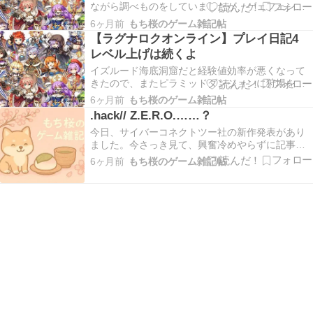
ながら調べものをしていましたが、ゲェフェン魔
法大会のコインで、経験値を得られるデイリーク
6ヶ月前
もち桜のゲーム雑記帖
エを受けられるという情報を発見しました。マラ
【ラグナロクオンライン】プレイ日記4
ン島から英雄の痕跡に転送してもらい（マラン島
レベル上げは続くよ
特産缶詰5個必要）、魔法大会のコイン15枚を交換
すると、結…
イズルード海底洞窟だと経験値効率が悪くなって
きたので、またピラミッドダンジョンに狩場を移
しました。今度は1Fではなく2Fのマミーとかスケ
6ヶ月前
もち桜のゲーム雑記帖
ルトン系を狩ります。この時に武器はベルセルク
.hack// Z.E.R.O.……？
に持ち替えました。 殴り続けること数時間。base
今日、サイバーコネクトツー社の新作発表があり
レベル90まで来ました（jobはカンスト）。分厚…
ました。今さっき見て、興奮冷めやらずに記事を
書いています。.hack// Z.E.R.O.というタイトルの
6ヶ月前
もち桜のゲーム雑記帖
ゲームのPV……というか、アニメPVでした。 最
初に正直な話をすると、嬉しい気持ちと困惑が
半々くらいです。 先に困惑話の方します…