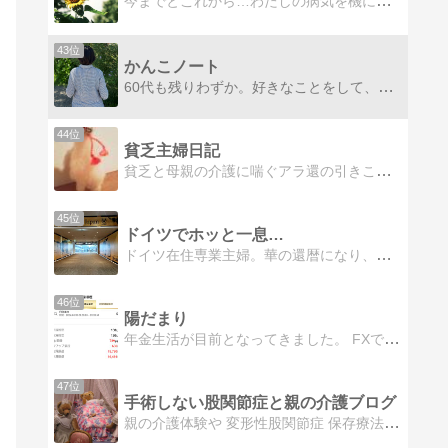
今までとこれから…わたしの病気を機に別居状態になりました。
43位
かんこノート
60代も残りわずか。好きなことをして、行きたいところに出かけて・・・と思うけれど、なかなか家から離れられない。そんなシニア世代の雑記ブログです。
44位
貧乏主婦日記
貧乏と母親の介護に喘ぐアラ還の引きこもり主婦です。日々のつぶやきや貧乏生活を淡々と時に過激に書き散らかします。修羅の国 在住。
45位
ドイツでホッと一息…
ドイツ在住専業主婦。華の還暦になり、これからは笑って楽しく過ごすことに集中します！
46位
陽だまり
年金生活が目前となってきました。 FXで、コンスタントに利益を上げていく道を模索中。 FXの日々の収支や日常を綴ります。
47位
手術しない股関節症と親の介護ブログ
親の介護体験や 変形性股関節症 保存療法への取り組み 60代を迎え晩年をより自分らしく生きるための気づきについて綴っています。