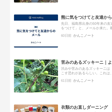
熊に気をつけてと友達から
先日、福島県出身の50年来の
をつけて」と、メールか来た。
では剣山あたりにいるらしいけ
60日前
かんこノート
い…
苦みのあるズッキーニ｜よ
渋みや苦みのあるズッキーニは
こす恐れがあるらしい。これは
たり、舌がピリピリした時は捨
61日前
かんこノート
とは…
衣類のお直しダーニング