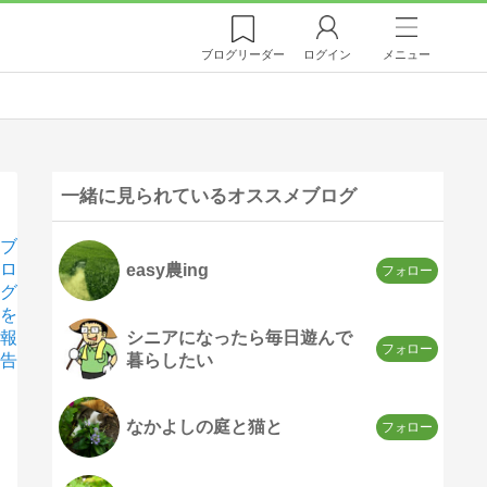
ブログ
リーダー
ログイン
メニュー
一緒に見られているオススメブログ
ブ
ロ
easy農ing
グ
を
シニアになったら毎日遊んで
報
暮らしたい
告
なかよしの庭と猫と
。