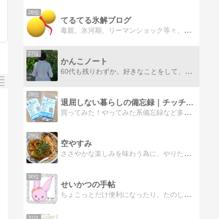
26位
てるてる氷解ブログ
毒親、氷河期、リーマンショック等々、多くの悪影響を受けました。それでも非正規で働きながら一歩ずつ前に進む男のブログ。休日前後、休日に更新
27位
かんこノート
60代も残りわずか。好きなことをして、行きたいところに出かけて・・・と思うけれど、なかなか家から離れられない。そんなシニア世代の雑記ブログです。
28位
退屈しない暮らしの備忘録｜チッチモールズ
買ってみた！やってみた系備忘録など多種多様。時々、飼い猫の話も
29位
空やすみ
ささやかな楽しみを味わう為に、やりたい事・好きな事に突き進む、そして空のようにフワフワとした休みを味わいたい。主に、ガーデニング作り・天体観測/撮影・雑記等で日常を綴っています。
30位
せいかつの手帖
ちょこっとだけ便利になったり、たのしくなったり。
31位