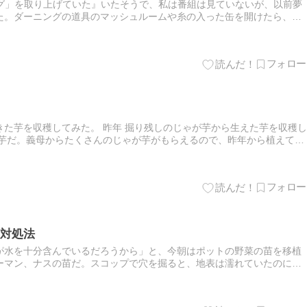
ング」を取り上げていた』いたそうで、私は番組は見ていないが、以前夢
た。ダーニングの道具のマッシュルームや糸の入った缶を開けたら、ま
ニングはヨーロッパ（主にイギリス）で古くから衣類を繕う技法だった。
た芋を収穫してみた。 昨年 掘り残しのじゃが芋から生えた芋を収穫し
た芋だ。義母からたくさんのじゃが芋がもらえるので、昨年から植えてい
残しから生えたじゃが芋は、条件が良ければちゃんと育って収穫でき…
対処法
が水を十分含んでいるだろうから」と、今朝はポットの野菜の苗を移植
ーマン、ナスの苗だ。スコップで穴を掘ると、地表は濡れていたのに、
いなかった。 むしろ灰か粉みたいにカラカラだ。試しに穴に水を流し込