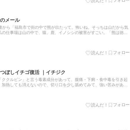
のメール
友達から「福島市で街の中で熊が出たって。怖いね。そっちは山だから気
私の仕事場は山の中で、猿、鹿、イノシシの被害がすごい。「熊は徳島
ど、こっちの山はいないみたいよ」と返信したら「八王子でも出たくら
つぼしイチゴ復活 ｜イチジク
「ククルピン」と言う毒素成分があって、腹痛・下痢・食中毒を引き起
、加熱しても消えないので、切り口を少し舐めてみて、強い苦みがあっ
てるようにと言う事だ。私は先日、初めてズッキーニを収穫して、それ