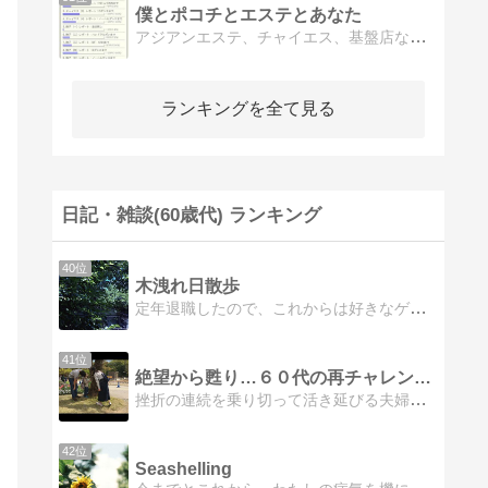
僕とポコチとエステとあなた
アジアンエステ、チャイエス、基盤店などの妄想体験レビューを掲載しております。
ランキングを全て見る
日記・雑談(60歳代) ランキング
40位
木洩れ日散歩
定年退職したので、これからは好きなゲームや山登り・健康のために水泳も のんびりやって行こうかな！！
41位
絶望から甦り…６０代の再チャレンジ！
挫折の連続を乗り切って活き延びる夫婦日記どんな辛い闇夜にもキット必ず光り輝く夜明けがある人生を諦めず再挑戦しましょう！
42位
Seashelling