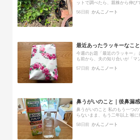
ットで調べたら、親株から伸び
ないので、子株から伸びた孫株
56日前
かんこノート
め…
最近あったラッキーなこと
今週のお題「最近のラッキー」 
も前から、夫の知り合いが「マ
パートの中の果物屋さんから送
57日前
かんこノート
鼻うがいのこと｜後鼻漏感
鼻うがいのこと 私のもう一つ
らないまま、もう二年以上 喉に痰が
と思い、その後鼻漏には「鼻う
58日前
かんこノート