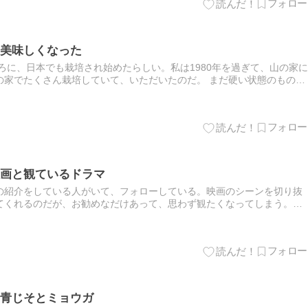
美味しくなった
ころに、日本でも栽培され始めたらしい。私は1980年を過ぎて、山の家に
の家でたくさん栽培していて、いただいたのだ。 まだ硬い状態のもの
ゴとともに入れて追熟させてから食べた。小ぶりで、中は緑色で黒…
画と観ているドラマ
の紹介をしている人がいて、フォローしている。映画のシーンを切り抜
てくれるのだが、お勧めなだけあって、思わず観たくなってしまう。観
ムビデオで観られるかな・・・と、検索すると、ネットフリックスでは
青じそとミョウガ