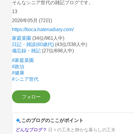
そんなシニア世代の雑記ブログです。
13
2026年05月
(72日)
https://boca.hatenadiary.com/
家庭菜園
(34位/961人中)
日記・雑談(60歳代)
(43位/338人中)
備忘録・雑記
(27位/698人中)
#家庭菜園
#政治
#健康
#シニア世代
このブログのここがポイント
日々の工夫と静かな暮らしの工夫