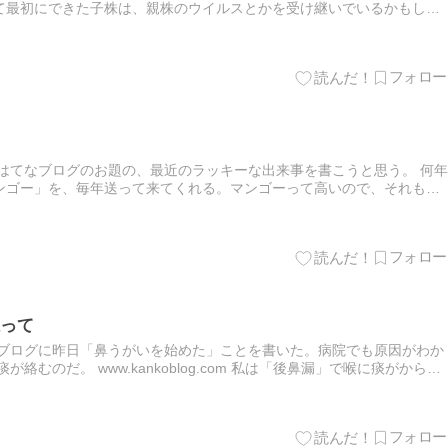
て最初にできた子株は、親株のウイルスとかを受け継いでいるかもしれ
をポットに固定して根付かせるとのことだ。 なので子株は地面にピン止
はてなブログのお題の、最近のラッキーな出来事を書こうと思う。 何年
ンゴー」を、毎年送って来てくれる。マンゴーって高いので、それもデ
ってくるので、年に一度のマンゴーをすごく楽しみにしている。昨年2…
って
のブログに昨日「鼻うがいを始めた」ことを書いた。病院でも原因がわか
絡むのだ。 www.kankoblog.com 私は「後鼻漏」で喉に痰がからむ
がい」が効果があると知った。昨日は初心者でも簡…