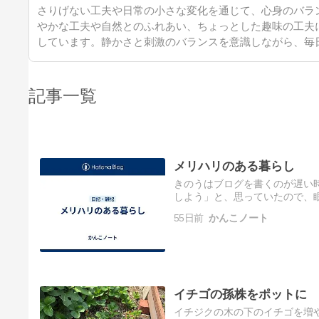
さりげない工夫や日常の小さな変化を通じて、心身のバラ
やかな工夫や自然とのふれあい、ちょっとした趣味の工夫
しています。静かさと刺激のバランスを意識しながら、毎
記事一覧
メリハリのある暮らし
きのうはブログを書くのが遅い
しよう」と、思っていたので、
ワンコちゃんの散歩、畑の見回
55日前
かんこノート
オイ…
イチゴの孫株をポットに
イチジクの木の下のイチゴを増