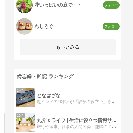
花いっぱいの庭で・・
わしろぐ
もっとみる
備忘録・雑記 ランキング
24位
となはざな
超インドア40代♂が「誰かの役立つ」をコンセプトにWindowsソフト/Androidアプリ/WordPressプラグイン/読書感想/商品レビューなど、実際に自分で経験したことを書いている個人ブログです。
25位
丸介's ライフ | 生活に役立つ情報サイト
旅行や家事、仕事の人間関係、趣味のドラムなどについて、元工場長がいろいろ書いています。