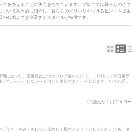
ンスを整えることに焦点をあてています。ブログでは暮らしのささ
について具体的に紹介し、暮らしのメリハリをつけるヒントを提案
日の心地よさを追及するスタイルが特徴です。
時間になった。最近私は二つのブログ書いていて、「頑張って毎日更新
眠くてボーッとしながらも何とか更新できた。今朝起きて、いつも通り
りをしてから朝食。バナナジュース・半熟ゆで卵・トースト（オリーブ
やそうと、やみくもにピン止めして根付かせようとしていた。でも、ネ