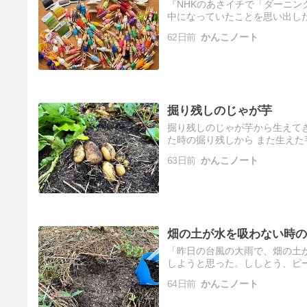
『NHKのあさイチで「ダーニ
中になっていたことを思い出し
だこんなに残っている。 ダー
62日前
かんこノート
…
掘り残しのじゃが芋
掘り残しのじゃが芋から生えてき
た時の掘り残しから また生え
なかったのだ。こうして、掘り
63日前
かんこノート
畑の土が水を吸わない時の
「昨日の台風の大雨で、畑の土
しようと思った。ししとう、ピ
そのすぐ下はなぜか全く湿って
64日前
かんこノート
ん…