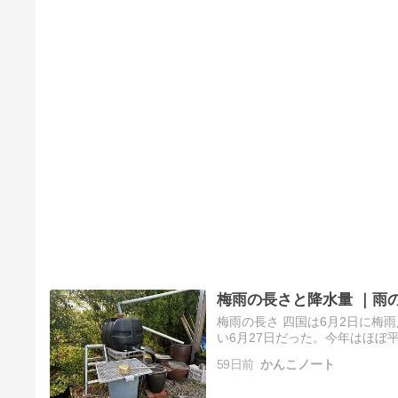
梅雨の長さと降水量 ｜雨
梅雨の長さ 四国は6月2日に梅
い6月27日だった。今年はほぼ
降水量が気になるところだ。気象
59日前
かんこノート