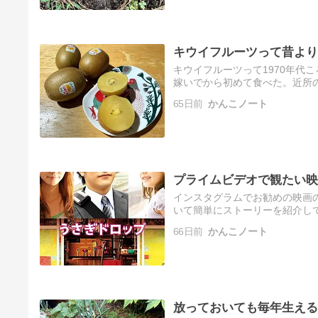
キウイフルーツって昔より
キウイフルーツって1970年代
嫁いでから初めて食べた。近所
で、発泡スチロールの箱にリン
65日前
かんこノート
プライムビデオで観たい映
インスタグラムでお勧めの映画
いて簡単にストーリーを紹介し
たい映画をスクショしてプライ
66日前
かんこノート
観ら…
放っておいても毎年生える