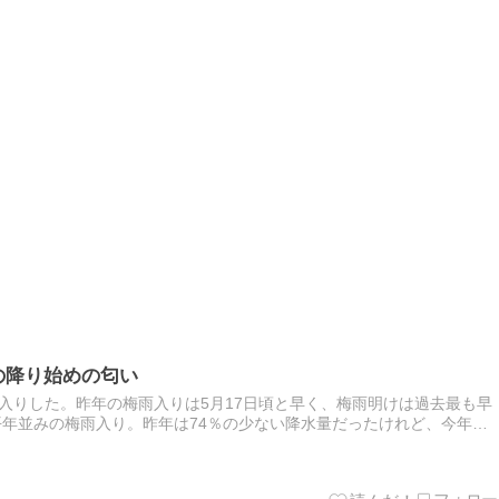
の降り始めの匂い
雨入りした。昨年の梅雨入りは5月17日頃と早く、梅雨明けは過去最も早
平年並みの梅雨入り。昨年は74％の少ない降水量だったけれど、今年の
庁が公表している四国の梅雨入り、梅雨明け、降水量の195…