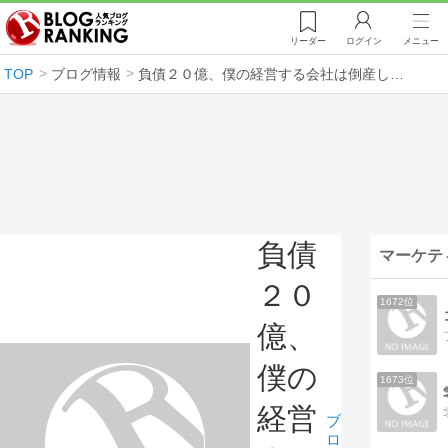
リーダー
ログイン
メニュー
TOP
ブログ情報
負債２０億、僕の経営する会社は倒産した。
負債
マーケテ
２０
1672位
億、
僕の
1673位
経営
ブ
ロ