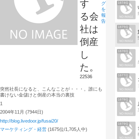
す
グ
1674位
を
る会
報
告
社は
1675位
倒産
1676位
し
た。
1677位
22536
突然社長になると、こんなことが・・・。誰にも
書けない金儲けと倒産の本当の裏技
1678位
1
2004年11月
(7944日)
http://blog.livedoor.jp/fusai20/
1679位
マーケティング・経営
(1675位/1,705人中)