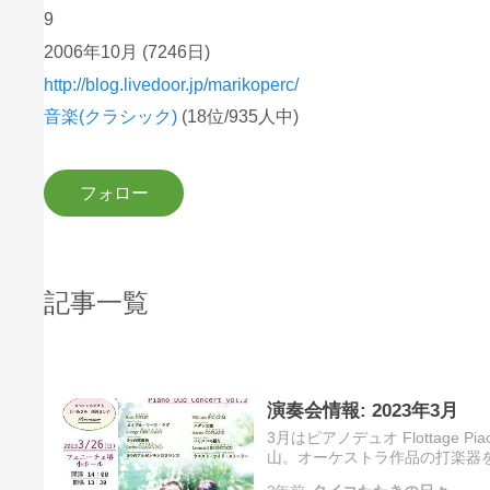
9
2006年10月
(7246日)
http://blog.livedoor.jp/marikoperc/
音楽(クラシック)
(18位/935人中)
記事一覧
演奏会情報: 2023年3月
3月はピアノデュオ Flottag
山。オーケストラ作品の打楽器を
作品ばかりです。好評発売中。お問い