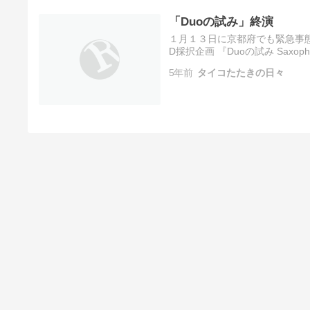
「Duoの試み」終演
１月１３日に京都府でも緊急事態宣
D採択企画 『Duoの試み Saxop
に短縮し、終演致しました。 ご
5年前
タイコたたきの日々