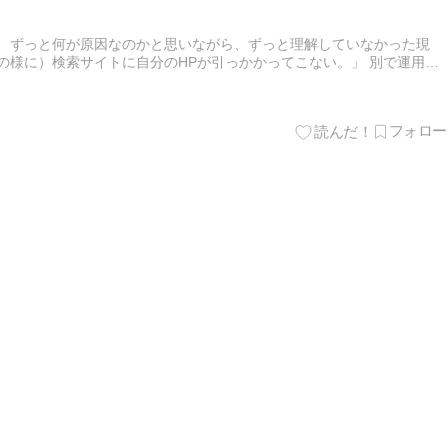
。 ずっと何が原因なのかと思いながら、ずっと理解していなかった現
の様に）検索サイトに自分のHPが引っかかってこない。」 別で運用し
っていないので途方に暮れていたが、やっと原因を突き詰めた。 「…