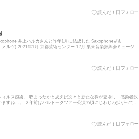
す
phone 井上ハルカさんと昨年1月に結成した Saxophone🎷&
 (デュオ・メルツ) 2021年1月:京都芸術センター 12月:栗東音楽振興会ミュージア
… 新型コロナ感…
ウィルス感染。 収まったかと思えば次々と新たな株が登場し、感染者数
いますね…。 ２年前はバルトークツアー公演の頃にじわじわ拡がってお
しながら公演完了。 昨年はSaxophone & Perc…