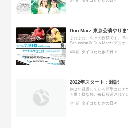
3年前
タイコたたきの日々
Duo Marz 東京公演やりま
またまた、久々の投稿です。 Saxo
Pecussion🥁 Duo Marz
ムロビーコンサート に引き続き
4年前
タイコたたきの日々
2022年スタート：雑記
約２年経過している新型コロナ
も驚く様な数が毎日報道されて
り、日程を完走できるのかとヒヤヒヤ
4年前
タイコたたきの日々