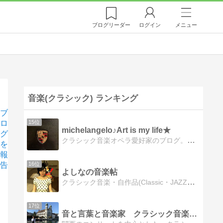
ブログ
リーダー
ログイン
メニュー
音楽(クラシック) ランキング
ブ
ロ
15位
michelangelo♪Art is my life★
グ
クラシック音楽オペラ愛好家のブログ。ドレスデン独り旅の次はウィーン独り旅。
を
報
告
16位
よしなの音楽帖
クラシック音楽・自作品(Classic・JAZZ・その他)や動画などを掲載しています
17位
音と言葉と音楽家 クラシック音楽コンサート鑑賞記 in 関西