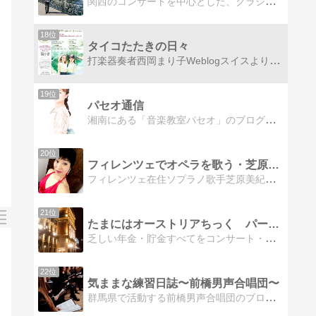
関西のコンサートを中心とした、クラシック音楽の鑑賞日記や雑記です。“たまにしか書かないけど日記”というタイトルでしたが、最近毎日のように書いているので変更しました。
18位
タイコたたきの日々
打楽器奏者西岡まり子Weblogスイスより日々のつれづれ。
19位
パセオ通信
湘南にある「音楽教室パセオ」のブログですレッスンの紹介からライブのお知らせ、スタッフのぼやきまで色々書いています（笑）
20位
フィレンツェでオペラを歌う・芝原美紀
フィレンツェ在住ソプラノ歌手芝原美紀のブログです。
21位
たまにはオーストリアちっく パート 3
乏しい年金・貯金すべてをコンサート・オペラ・バレエ通いのために浪費する、迷惑な享楽主義者♀。ラブラブや贅沢とは無縁。オペラ座や楽友協会の貧民席に出没中。
22位
気ままな練習日誌〜前橋男声合唱団〜
群馬県で活動する前橋男声合唱団のブログ日々の練習日誌の他に、音楽を取り巻く話題を中心に掲載しています。