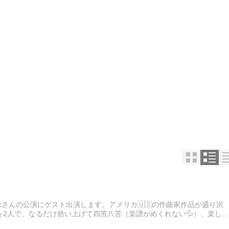
e Piacさんの公演にゲスト出演します。アメリカ🇺🇸の作曲家作品が盛り沢
2人で、なるだけ拾い上げて四苦八苦（楽譜がめくれない💦）。楽しい
合わせは下記まで。3 / 26 (Sun) …