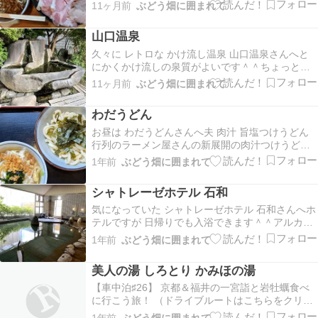
ームあって おいし＾＾
11ヶ月前
ぶどう畑に囲まれて
山口温泉
久々に レトロな かけ流し温泉 山口温泉さんへと
にかくかけ流しの泉質がよいです＾＾ちょっと住
宅街の奥まったところにあるので行き方がわかり
11ヶ月前
ぶどう畑に囲まれて
にくですが ぬる湯のレトロ温泉 大好きです♪
わだうどん
お昼は わだうどんさんへ夫 肉汁 旨塩つけうどん
行列のラーメン屋さんの新展開の肉汁つけうどん
システムなどは一緒塩ラーメン風のつけうどんぽ
1年前
ぶどう畑に囲まれて
い感じわたくし 肉汁 醤油つけうどんおいしいです
＾＾
シャトレーゼホテル 石和
気になっていた シャトレーゼホテル 石和さんへホ
テルですが 日帰りでも入浴できます＾＾アルカリ
性単純温泉pH.9.1この日女湯貸し切りでだれもい
1年前
ぶどう畑に囲まれて
なかったので写真をパシャリ内湯洗い場露天風呂
脱衣所施設自体は古そうですが露天風呂とかは リ
美人の湯 しろとり かみほの湯
ホームされてるのかな？温泉気持ちよかったです
貸…
【車中泊♯26】 京都＆福井の一宮詣と岩牡蠣食べ
に行こう旅！ （ドライブルートはこちらをクリッ
ク！）帰り 温泉入っていきましょう＾＾美人の湯
1年前
ぶどう畑に囲まれて