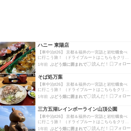
ハニー 東陽店
【車中泊♯26】 京都＆福井の一宮詣と岩牡蠣食べ
に行こう旅！ （ドライブルートはこちらをクリッ
ク！）スーパーに寄ってお夕飯買ってかえりまし
1年前
ぶどう畑に囲まれて
ょうハニー 東陽店さんへお寿司 おいしかったです
＾＾
そば処万葉
【車中泊♯26】 京都＆福井の一宮詣と岩牡蠣食べ
に行こう旅！ （ドライブルートはこちらをクリッ
ク！）ここまで来たので 越前そばを食さねばとい
1年前
ぶどう畑に囲まれて
うことでそば処万葉さんへ夫 300ｇだったかな？
わたくし 200ｇだったかな？？硬くて太い十割の
三方五湖レインボーライン山頂公園
おそばにつゆはかけてありおろしが辛い最初の
つ…
【車中泊♯26】 京都＆福井の一宮詣と岩牡蠣食べ
に行こう旅！ （ドライブルートはこちらをクリッ
ク！）駐車場に車を停め（８００円）でっかいた
1年前
ぶどう畑に囲まれて