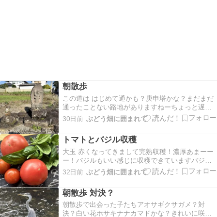
朝散歩
この道は はじめて通かも？庚申塔かな？まだまだ
通ったことない路地がありますねーちょっと遅い
出発でしたので小学生の登校とすれ違い「おはよ
30日前
ぶどう畑に囲まれて
うございます＾＾」 のお声が元気元気で よいです
ねー♪キカラスウリの花が咲いています＾＾ご近所
トマトとバジル収穫
の ワイナリーの畑赤ワインになる カベルネ・ソー
ビ…
大玉 赤くなってきまして完熟収穫！濃厚あまーー
ー！バジルもいい感じに収穫できていますバジル
は ある程度育ったら花が咲く前に どんどん採るの
32日前
ぶどう畑に囲まれて
が秘訣ですね
朝散歩 対決？
朝散歩で出会った子たちアオサギクサガメ？対
決？白い花ホサキナナカマドかな？きれいに咲い