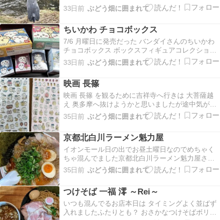
てました＾＾
33日前
ぶどう畑に囲まれて
ちいかわ チョコボックス
7/6 月曜日に発売だった バンダイさんのちいかわ
チョコボックス ボックスフィギュアコレクション
フライング販売されていたようですねー出遅れま
33日前
ぶどう畑に囲まれて
したが 月曜の午後から地元のスーパー コンビニ
ドラッグストア 巡りましたが売ってなかったので
映画 長篠
ちょっと遠いですが ドンキさんへ山積みでし…
映画 長篠 を観るために吉祥寺へ行きは 大菩薩越
え 奥多摩へ抜けようかと思いましたが途中気が変
わり 小菅 → 棡原（ゆずりはら） →日の出イオン
35日前
ぶどう畑に囲まれて
モールに寄り お昼＆ちいかわドリンク購入五日市
街道を通り（土曜日なので混んでました） 吉祥寺
京都北白川ラーメン魁力屋
へちょっと離れた住宅街に車を停め お散歩キデ…
イオンモール日の出でお昼土曜日なのでめちゃく
ちゃ混んでました京都北白川ラーメン魁力屋さん
夫 京都背脂醤油全部のせラーメンわたくし 京都背
35日前
ぶどう畑に囲まれて
脂醤油味玉ラーメン全部のせと 味玉入りを頼んだ
のに・・・なんものってないのが出てきてびっく
つけそば 一福 澪 ～Rei～
り＾＾；作り直していただきましたオーダーどう
いうシステ…
いつも混んでるお店本日は タイミングよく並ばず
入れましたふたりとも？ おさかなつけそばボリュ