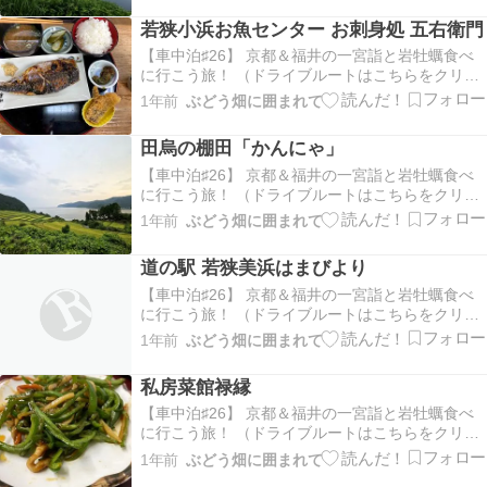
い・・・少しドライブしますかー展望台があった
若狭小浜お魚センター お刺身処 五右衛門
ので 海をパチリ！お天気がいまいちですが やはり
海はいいで…
【車中泊♯26】 京都＆福井の一宮詣と岩牡蠣食べ
に行こう旅！ （ドライブルートはこちらをクリッ
ク！）朝早くに出発しまして どこか朝ごはんを市
1年前
ぶどう畑に囲まれて
場の定食屋さん 朝 ６時からやってるーーーお世話
になります＾＾若狭小浜お魚センター お刺身処 五
田烏の棚田「かんにゃ」
右衛門さん夫 焼き鯖定食わたくし お刺身定食…
【車中泊♯26】 京都＆福井の一宮詣と岩牡蠣食べ
に行こう旅！ （ドライブルートはこちらをクリッ
ク！）田烏の棚田「かんにゃ」看板が見えたので
1年前
ぶどう畑に囲まれて
寄ってみることに棚田と海～♪きれいでした＾＾か
んにゃってなんでしょ？？？AIさんに聞いてみま
道の駅 若狭美浜はまびより
したら「かんにゃ」は、福井県小浜市田烏（たが
らす）…
【車中泊♯26】 京都＆福井の一宮詣と岩牡蠣食べ
に行こう旅！ （ドライブルートはこちらをクリッ
ク！）道の駅 若狭美浜はまびよりさんで車中泊新
1年前
ぶどう畑に囲まれて
しい道の駅なのでトイレとかきれいでしたただー
夕飯もここでと思っていたのですがこの日は 臨時
私房菜館禄縁
休業だったようで やっていなかったのが残念でし
た…
【車中泊♯26】 京都＆福井の一宮詣と岩牡蠣食べ
に行こう旅！ （ドライブルートはこちらをクリッ
ク！）道の駅 若狭美浜はまびよりさんに夕方到着
1年前
ぶどう畑に囲まれて
食べるとこやってるはず・・・だったのですが本