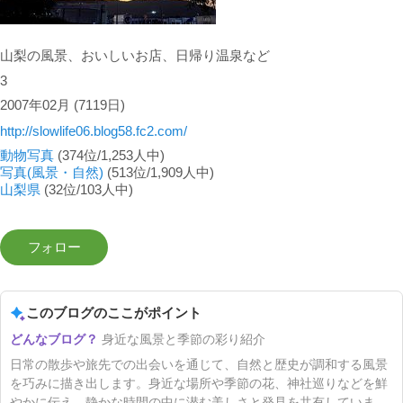
山梨の風景、おいしいお店、日帰り温泉など
3
2007年02月
(7119日)
http://slowlife06.blog58.fc2.com/
動物写真
(374位/1,253人中)
写真(風景・自然)
(513位/1,909人中)
山梨県
(32位/103人中)
このブログのここがポイント
身近な風景と季節の彩り紹介
日常の散歩や旅先での出会いを通じて、自然と歴史が調和する風景
を巧みに描き出します。身近な場所や季節の花、神社巡りなどを鮮
やかに伝え、静かな時間の中に潜む美しさと発見を共有していま