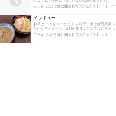
行こう旅！今回は 天気予報の気温を見て怖気づき
車中泊は 1日目のみ 残り２日はホテルを予約して
26日前
ぶどう畑に囲まれて
の出発となりました※このページはドライブルー
トの流れのみとなっております。どんなところか
イッキュー
気になる方は【 】内をクリックしていただくと詳
細記事に…
お昼は イッキューさんで夫 味玉中華そば写真撮っ
たかな？わたくし つけ麺 並具はシンプルにチャー
シューのみ背脂とタマネギみじん切りのつけ汁は
29日前
ぶどう畑に囲まれて
温かく 麺は冷たいタイプおいしーこの後 図書館
→ イオンモール → ABC-MARTいつも買わない色
のお散歩シューズ購入