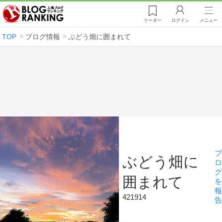
リーダー
ログイン
メニュー
TOP
ブログ情報
ぶどう畑に囲まれて
ブ
ぶどう畑に
ロ
グ
囲まれて
を
報
421914
告