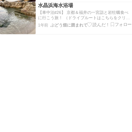
日 臨時休業？向いにある 私房菜館禄縁さん混んで
水晶浜海水浴場
いそうでしたがなんとか座れてよかったです＾＾
まず…
【車中泊♯26】 京都＆福井の一宮詣と岩牡蠣食べ
に行こう旅！ （ドライブルートはこちらをクリッ
ク！）水晶浜海水浴場で夕焼け見て行きましょう
1年前
ぶどう畑に囲まれて
と立ち寄りました砂浜きれい！ 海の水きれい！８
月も終盤ですが 海水浴の方けっこういらっしゃい
ますねー夫は靴下脱いで海に浸かり 気持ちいいよ
～と…