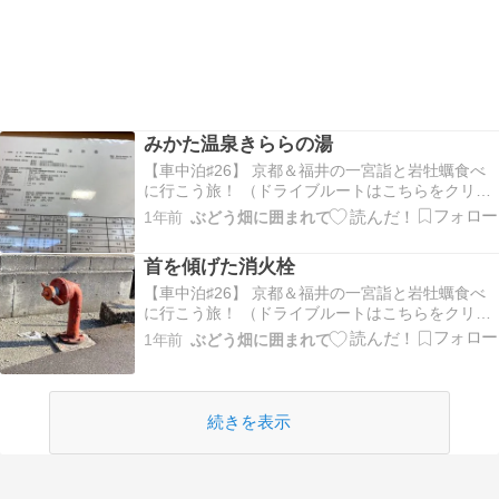
みかた温泉きららの湯
【車中泊♯26】 京都＆福井の一宮詣と岩牡蠣食べ
に行こう旅！ （ドライブルートはこちらをクリッ
ク！）本日の温泉はみかた温泉きららの湯さんへ
1年前
ぶどう畑に囲まれて
ナトリウム塩化物泉35.6℃ pH7.6塩サウナ 水風呂
がわりと温めでずっと入ってられて気持ちええ～♪
首を傾げた消火栓
源泉表夫に聞いた話ですと 米農家の方が米…
【車中泊♯26】 京都＆福井の一宮詣と岩牡蠣食べ
に行こう旅！ （ドライブルートはこちらをクリッ
ク！）神社の近くにちょっと変わった 首を傾げた
1年前
ぶどう畑に囲まれて
消火栓消火栓もいろいろな形がありますねー
続きを表示