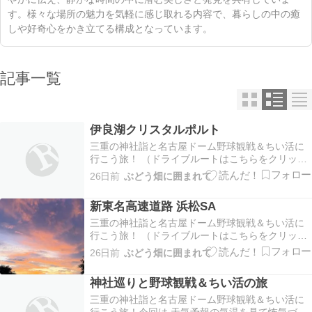
す。様々な場所の魅力を気軽に感じ取れる内容で、暮らしの中の癒
しや好奇心をかき立てる構成となっています。
記事一覧
伊良湖クリスタルポルト
三重の神社詣と名古屋ドーム野球観戦＆ちい活に
行こう旅！ （ドライブルートはこちらをクリッ
ク！）浜松SAのコンビニでおにぎり買って朝食6
26日前
ぶどう畑に囲まれて
時に出発朝1のフェリーが ８時１０分乗船？ なの
で それまでに伊良湖に到着したいと思ったのです
新東名高速道路 浜松SA
が・・・・・・・下道結構混んでまして到着は ８
時半ご…
三重の神社詣と名古屋ドーム野球観戦＆ちい活に
行こう旅！ （ドライブルートはこちらをクリッ
ク！）１９時ちょっと前に 浜松SAに到着夕焼けが
26日前
ぶどう畑に囲まれて
きれいでした＾＾風車とトラックと夕焼け なんか
すごかったです暑いけど寝られますかねー？家を
神社巡りと野球観戦＆ちい活の旅
出る時に 庭の植物に水をあげて野菜を収穫きゅう
り トマ…
三重の神社詣と名古屋ドーム野球観戦＆ちい活に