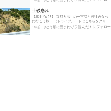
しろとり かみほの湯さんへナトリウム炭酸水素塩
泉45.5℃ pH7.9夫曰くここは施設としては完璧で
土砂崩れ
はないかな回数券買いたいくらい白鳥町侮…
【車中泊♯26】 京都＆福井の一宮詣と岩牡蠣食べ
に行こう旅！ （ドライブルートはこちらをクリッ
ク！）ドライブ途中すっごい土砂崩れの箇所がな
1年前
ぶどう畑に囲まれて
んかすごかったです道は新しく作られたのかな？
通行はできたのでよかったです