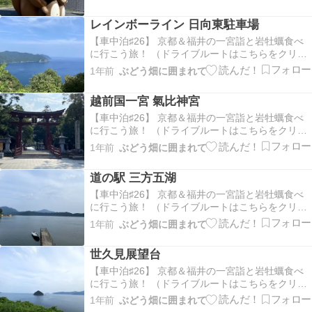
ぬき親子がお出迎え公園案内板クリックで大きな
画像が見られます入園料 大人 １０００円リフトか
レインボーライン 日向東駐車場
ケーブルカー（選べます）に乗って山頂へわたく
したち…
【車中泊♯26】 京都＆福井の一宮詣と岩牡蠣食べ
に行こう旅！ （ドライブルートはこちらをクリッ
ク！）レインボーラインに駐車場のある展望台が
1年前
ぶどう畑に囲まれて
あるようなので行ってみることに・・・レインボ
ーライン 日向東駐車場からの眺めアップで写真撮
越前国一宮 氣比神宮
ってみたらば生け簀のようなものも見えましたも
う少し先…
【車中泊♯26】 京都＆福井の一宮詣と岩牡蠣食べ
に行こう旅！ （ドライブルートはこちらをクリッ
ク！）越前国一宮 氣比神宮さんへお堀？ に 小魚
1年前
ぶどう畑に囲まれて
さん（稚鮎のような？） いっぱい泳いでました
凛々しい狛犬さん 朝早いので お客さんもまばら鳥
道の駅 三方五湖
居をくぐると また狛犬さんこちらは ちょっとか…
【車中泊♯26】 京都＆福井の一宮詣と岩牡蠣食べ
に行こう旅！ （ドライブルートはこちらをクリッ
ク！）道の駅 三方五湖さんに寄ってみましたがこ
1年前
ぶどう畑に囲まれて
ちらも朝早すぎて（７時１６分着） まだー＞＜景
色だけパチリウッドデッキなどがありましてここ
世久見展望台
も静かでよさそうまたいつか訪れたいですねー
【車中泊♯26】 京都＆福井の一宮詣と岩牡蠣食べ
に行こう旅！ （ドライブルートはこちらをクリッ
ク！）三方五湖の五湖テラスに行ってみたいと思
1年前
ぶどう畑に囲まれて
っているのですが朝早すぎてまだやっていな