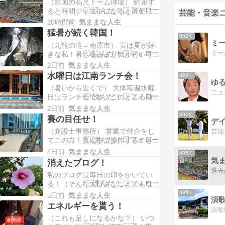
（韓国の高尺ドーム球場） 約束す
ると時間ジャストになると催促に連
芸能・音楽ニ
絡が何べんも来る！たとえば2時過
20時間前
気ままな人生
ぎと言えば2時過ぎたらすぐ連絡が
猛暑が続く韓国！
602位
来る！正確に言える時間ではないか
ミ
（九龍の滝＝南原市） 実は夏が好
ら２時過ぎだと思う私！その時から
ミー
きな私！暑さをあまり気が付いてい
私はそわ...
なかった！ただ汗をたくさんかくな
2日前
気ままな人生
～そのぐらいと日陰が少ないな～そ
水曜日は江南ランチ会！
603位
のぐらいしか考えていなかった！
ゆ
（暑いから近くで） 大体毎週水曜
用事が終わり家に戻ると上半身がビ
日はランチ会です！このところ熱さ
ショビ...
が続いています！そこで駅から近い
2日前
気ままな人生
がってん寿司にすることになりまし
604位
賽の目任せ！
デ
た！店がすずしいのと駅から近いか
（弁護士事務所） 営業で仲介をし
芸能
らです！少し早めに着いたのでまた
てこの方！真ん中で操作することも
空いて...
できず殆んど相手のことを確実に伝
4日前
気ままな人生
605位
える私！それが時には出来ないこと
気
消えたブログ！
もあった！ここだけの話にしてくれ
私のブログは毎日の印をかいてい
と言う○！□に言えない！しかし話
る！（そんな大げさなことでもない
は進めて...
ですが）何かの役に立つのかと思い
606位
5日前
気ままな人生
演歌
かなり詳しく書いて完成した！とこ
エネルギーを貰う！
ろがひょとした指先の加減で消えて
（これも足しになるかな？） いつ
しまった！そこで私が思ったのはそ