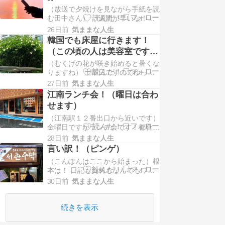
通りに行かないのが今までですが！
（放送で夕焼けを見ながら手紙を読
そして...
む田中さん） 一週間が早いな！こ
う言っていた！しかし何年たっても
26日前
気ままな人生
同じことを言っている！特に日曜日
韓国でも床屋に行きます！
が早く感じた！良いか悪いかは分か
（この頃の人は美容室ですか
らない！ただこのごろは楽しみがあ
ね）
（むくげの花が咲き始めると暑くな
る！NH...
りますね） 土曜日ですのでゆっく
りしていたら重要なLINEが繋がっ
27日前
気ままな人生
た！相手の方も忙しいでしょうが連
江南ランチ会！（曜日は合わ
絡が來た！来週zoom会議の約束が
せます）
とれた！（相手の希望）まずは安
心！ そこで...
（江南駅１２番出口から近いです）
金曜日ですがランチ会です！都合で
先週のランチ会の時決まりました！
28日前
気ままな人生
ソウルはこのごろ梅雨のようです！
言い訳！（ピンゲ）
9番出口の出会いの広場で集合して
（こんぽんはここから始まった）根
さて今日はどこに行きましょうと！
本は！ 日記も資料もなんでもワー
この...
ドが無いので韓国のpcで書いてい
30日前
気ままな人生
る！自分が悪いのですが文字の変換
がかなり間違えている！いつもの方
が教えてくれてブログに戻り見てみ
続きを表示
るとかな...