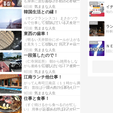
も身体に波がある！不動の心が欲し
んな事...
607位
い！エネルギーが欲しい！ちゃんと
6日前
気ままな人生
イチ
エネルギーは受け取ることができ
韓国生活との縁！
る！素直になると力が湧いてくる！
（サンフランシスコ） まさかソウ
時間があるとつまらないことを考え
ルで仕事して生活している人生とは
608位
ますね...
ラン
思いもしなかった！田舎者が憧れで
7日前
気ままな人生
東京に出た！大阪を考えたこともな
東西の歯車！
かった！あることで東京大阪を往復
（明るい天井部分にボールが上がる
する事が多くなった！私のいた会社
609位
と見失うことが多い）高尺ドーム
は赤坂...
Ｎ
間で色々調整をしている！真ん中で
7日前
気ままな人生
会議中は上手く行っている！離れて
一段落したので！
調整するとちぐはぐになる！上手く
（仁寺洞近所） 朝から雑用をしな
成立させるために双方考えているの
がら連絡を伝達している！一度外に
でし...
出たら蒸し暑いので汗がでる！昔
8日前
気ままな人生
30代の頃汗を書いた時期のように
江南ランチ他仕事！
汗がでる！一つの用事が終り家に戻
がってん寿司江南店（１１時から満
り着替えて再びでかける！ 今度は
席） 普段は一日一件の仕事をして
大使館にパ...
いる！夏場になると仕事が多くな
9日前
気ままな人生
る！まずは仕事ではないがランチ
仕事と食事！
会！久しぶりに在宅勤務の人が出勤
（すぐ焼けるから食べるのが忙し
したのでとランチ会に参加してくれ
い） 用事があるから呼ばれたので
た！そして...