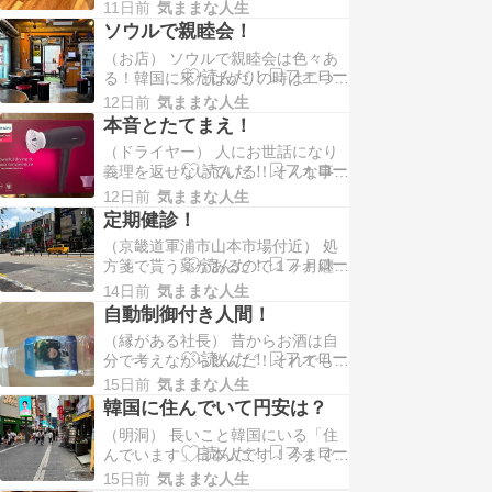
しょう！1時間前後の時間をかけて
11日前
気ままな人生
行く！交通は便利だ！コーヒーを飲
ソウルで親睦会！
んで挨拶！そして肉を食べながら会
（お店） ソウルで親睦会は色々あ
議！事務所に戻り会議！ 雑談から
る！韓国に來たばかりの時は二つほ
入る！そし...
どしかなかった！そこでその両方は
12日前
気ままな人生
20年以上参加している！そこから
本音とたてまえ！
色々会も増え同年齢の会などが増え
（ドライヤー） 人にお世話になり
今では数えきれないくらいの集まり
義理を返せないでいる！そんな事は
がある！...
毎日どこかで自分の心を責めるので
12日前
気ままな人生
すが！勿論相手には伝わらない！こ
定期健診！
こで誤解が生まれる！ 今義理を処
（京畿道軍浦市山本市場付近） 処
理するために段取りをしているので
方箋で貰う薬があるので１ヶ月纏め
もう解...
て貰うようにしている！その為に行
14日前
気ままな人生
く病院！先月に７月は丁度１年過ぎ
自動制御付き人間！
たから検査しますよと医者の言葉！
（縁がある社長） 昔からお酒は自
忘れているかなと思いとぼけている
分で考えながら飲んだ！それでも
私！血...
時々飲みすぎたときは心が荒れたと
15日前
気ままな人生
き！飲むのはウイスキーです！普通
韓国に住んでいて円安は？
の場合計算して飲んでたようです！
（明洞） 長いこと韓国にいる「住
このごろはなんでも付き合うので
んでいます」日本人です！今まで気
す!（焼酎...
にしたことがない円安！２０００年
15日前
気ままな人生