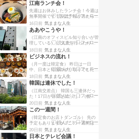
以降ｗでしか貰ったことはない！そ
江南ランチ会！
の為交換する必要がない！その為気
先週はお休みしたランチ会！今週は
にしないで生きてきた！ ところが
無事開催です！天気予報が当たらな
ある事...
い不規則なこのごろ！濡れないで行
16日前
気ままな人生
ける場所があります！ここのハンバ
ああやこうや！
ーグが美味しいので以前から行って
（江南のオフィスビル知り合いが管
ましたが！今回は久しぶりです！そ
理している）） 文章を行ったり來
のハ...
たり！言葉も行ったり來たり！参考
18日前
気ままな人生
書類も行ったり來たり！数えきれな
ビジネスの流れ！
いくらい行った！ ここで私の欠陥
（月一度は韓定食） 昨日は一日
は相手が約束を守らなかったらどう
中、日本と韓国のやり取りでした！
するか...
詳しいことは抜きにして色々宿題は
18日前
気ままな人生
あります！中間で役割を果たさない
韓国は連休でした！
と行けません！実はそれが私の一番
（江南交差点） 韓国も三連休だっ
苦手なことです！ それを言われた
た！17日が休日と知った！（後の
通りまじ...
祭）まあ日本とテレビ会議が出来た
20日前
気ままな人生
ので良かった！ 弁護士が事務所に
この一週間！
いる予定日だったのでうまく行っ
（韓定食のお店トダンゴル） 先の
た！交通も連休となると朝の時間は
予定もありますが！この一週間は何
空いている...
かと仕事がありました！以前から少
20日前
気ままな人生
し休みながら仕事をしていたのです
日本とテレビ会議！