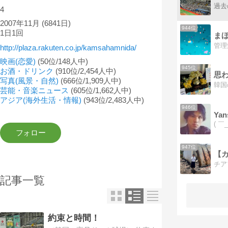
4
2007年11月
(6841日)
944位
1日1回
ま
http://plaza.rakuten.co.jp/kamsahamnida/
映画(恋愛)
(50位/148人中)
945位
お酒・ドリンク
(910位/2,454人中)
思
写真(風景・自然)
(666位/1,909人中)
芸能・音楽ニュース
(605位/1,662人中)
アジア(海外生活・情報)
(943位/2,483人中)
946位
Yan
947位
記事一覧
約束と時間！