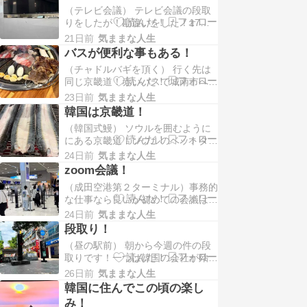
が！重なりました！zoom会議２
（テレビ会議） テレビ会議の段取
回！郊外の会社に２回！出張者と打
りをしたが！勘違いをした！17日
ち合わせ！...
は祭日でした！日本は平日なのでそ
21日前
気ままな人生
の日で決めるようにした！代表と話
バスが便利な事もある！
をしたとき私は休みだけど会議は出
（チャドルバギを頂く） 行く先は
ますというので気にしなかった！
同じ京畿道！赤いバスで城南市へ！
（自分だけ...
時間15分前に到着！のんびり会議
23日前
気ままな人生
が始った！午前の遅い時間なのです
韓国は京畿道！
ぐ昼食の時間が來た！ お腹が空い
（韓国式鰻） ソウルを囲むように
たら話も身につかないと言い訳をす
にある京畿道！ソウルのベットタウ
る!「冗談...
ンでもある！近いところもあるが時
24日前
気ままな人生
間によっては遠い！そこで会議で
zoom会議！
す！ 会議といっても夕方6時過ぎか
（成田空港第２ターミナル）事務的
らなので簡単な話をしてあとは会
な仕事なら良いが初めての会議は私
食！肉か鰻...
にはちょっともう一つかな！皆さん
24日前
気ままな人生
はいかがですか！まあ構いませんが
段取り！
すらすらと説明されて内容は分かり
（昼の駅前） 朝から今週の件の段
ました！また弁護士とのやり取りな
取りです！一つは韓国の会社が殆ん
どで...
どしてくれます！その間確認の話だ
26日前
気ままな人生
け！ もう一つは日本のかたに対す
韓国に住んでこの頃の楽し
る対応の仕方を考える！考えてその
み！