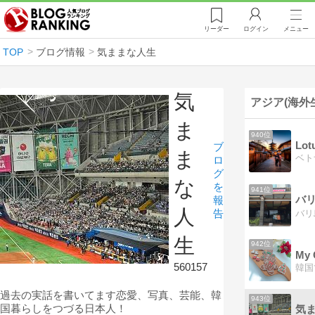
リーダー
ログイン
メニュー
TOP
ブログ情報
気ままな人生
気
アジア(海外
ま
940位
Lot
ブ
ま
ロ
グ
な
を
941位
報
人
告
生
942位
My C
560157
過去の実話を書いてます恋愛、写真、芸能、韓
943位
国暮らしをつづる日本人！
気