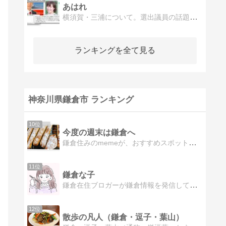
あはれ
横須賀・三浦について。選出議員の話題。横須賀市について。選出議員の話題や、地域情報、少しばかりケーキの話なども・・・
ランキングを全て見る
神奈川県鎌倉市 ランキング
10位
今度の週末は鎌倉へ
鎌倉住みのmemeが、おすすめスポットを紹介します
11位
鎌倉な子
鎌倉在住ブロガーが鎌倉情報を発信しています。鎌倉のおすすめグルメ、カフェ、観光スポットなど気になる方はぜひチェックしてみてください。
12位
散歩の凡人（鎌倉・逗子・葉山）