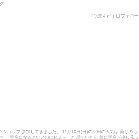
グ
ークショップ 参加してきました。 11月10日(日)の羽田の天気は 曇りのち
皆で 「青空になるといいのにねぇ～」と 話ていたら 急に青空が少し見え