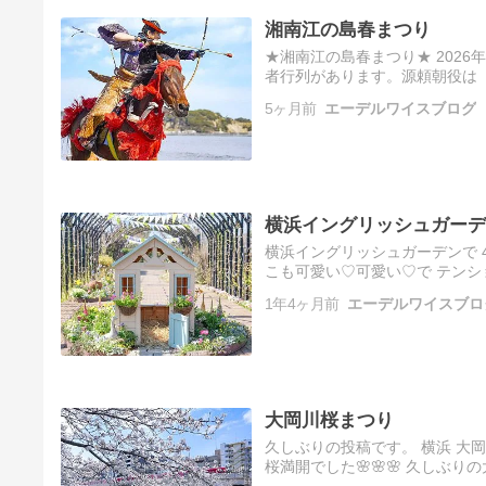
湘南江の島春まつり
★湘南江の島春まつり★ 2026
者行列があります。源頼朝役は『
があります。 大日本弓馬会武田
5ヶ月前
エーデルワイスブログ
横浜イングリッシュガーデ
横浜イングリッシュガーデンで 
こも可愛い♡可愛い♡で テンシ
1年4ヶ月前
エーデルワイスブロ
大岡川桜まつり
久しぶりの投稿です。 横浜 大岡川
桜満開でした🌸🌸🌸 久しぶ
り感激 全てが綺麗☆彡 屋形船...