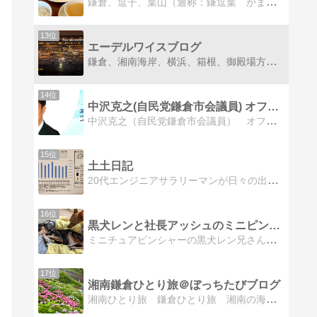
鎌倉、逗子、葉山（通称：鎌逗葉 かまずよう）を歩いて、見て、食べて、感じたことを地元目線で綴ります。
13位
エーデルワイスブログ
鎌倉、湘南海岸、横浜、箱根、御殿場方面によくSONYのカメラを持って出かけています。
14位
中沢克之(自民党鎌倉市会議員) オフィシャルブログ「温泉議…
中沢克之（自民党鎌倉市会議員） オフィシャルブログ「温泉議員日記」Powered by Ameba
15位
土土日記
20代エンジニアサラリーマンが日々の出来事を綴っています。仕事や株、行ったお店や買った家電、趣味についてかいてます。このブログはNASで運用しています。気になった方はぜひアクセスください！！
16位
黒犬レンと社長アッシュのミニピンLove
ミニチュアピンシャーの黒犬レン兄さんと社長アッシュの何気ない日常の記録。そして北鎌倉生活も気まぐれに紹介します。
17位
湘南鎌倉ひとり旅＠ぼっちたびブログ
湘南ひとり旅 鎌倉ひとり旅 湘南の海 鎌倉 江の島 藤沢