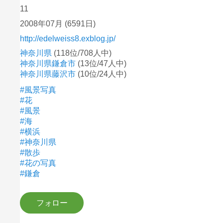
11
2008年07月
(6591日)
http://edelweiss8.exblog.jp/
神奈川県
(118位/708人中)
神奈川県鎌倉市
(13位/47人中)
神奈川県藤沢市
(10位/24人中)
#風景写真
#花
#風景
#海
#横浜
#神奈川県
#散歩
#花の写真
#鎌倉