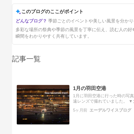
このブログのここがポイント
季節ごとのイベントや美しい風景を分かり
多彩な場所の祭典や季節の風景を丁寧に伝え、読む人の好
瞬間をわかりやすく共有しています。
記事一覧
1月の羽田空港
1月に羽田空港に行った時の写真
遠レンズで撮れていました。 ▼大
した♪ ▼素晴らしい夕景でした。
5ヶ月前
エーデルワイスブログ