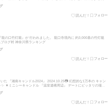
0mmで撮った 東京スカイツリーと飛行機…
グ
 『龍の口竹灯籠』が 行われました。 龍口寺境内に 約3,000基の竹灯籠
んブログ村 神奈川県ランキング
グ
 『湘南キャンドル2024』 2024.10.25📷 幻想的な1万本の キャン
✨✨ ▼ミニシーキャンドル 『温室遺構周辺』 デートにピッタリの場所
グ