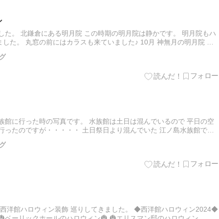
ン
ました。 北鎌倉にある明月院 この時期の明月院は静かです。 明月院もハ
した。 丸窓の前にはカラスも来ていました♪ 10月 神無月の明月院 ▲
顔の 花想い地蔵さん♡ ▲明月院 開山堂 明..…
グ
族館に行った時の写真です。 水族館は土日は混んでいるので 平日の空
行ったのですが・・・・・ 土日祭日より混んでいた 江ノ島水族館でし
山～♪ 何組も何組も何組もいて・・・・・ 子供達暗い中 …
グ
手西洋館ハロウィン装飾 巡りしてきました。 ◆西洋館ハロウィン2024◆
 🎃ベーリックホールのハロウィン🎃 🎃エリスマン邸のハロウィン