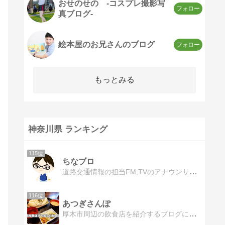
おせのせの -コスプレ撮影写
真ブログ-
絵本屋のお兄さんのブログ
もっとみる
神奈川県 ランキング
115位
ちなブロ
道路交通情報の担当FM,TVのアナウンサー情報、「はなまる」レポート・アニメ情報（不定期）
116位
あつぎさんぽ
厚木市周辺の飲食店を紹介するブログになります。