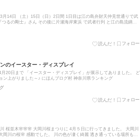
年3月14日 （土）15日（日）2日間 1日目は江の島弁財天仲見世通りで武
つるの剛士』さん その後に片瀬海岸東浜 で武者行列 と江の島流鏑馬
流の流鏑馬です♪ ＊＊＊＊＊＊＊＊3月15日（日…
ンのイースター・ディスプレイ
4月20日まで 「イースター・ディスプレイ」が展示してありました。 ど
ョン上がりました～♪ にほんブログ村 神奈川県ランキング
グ
 桜並木🌸🌸🌸 大岡川桜まつりに 4月５日に行ってきました。 大岡川
りの大岡川の桜🌸 感動でした。 川の色が凄く綺麗 透き通っている場所もあ