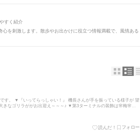
やすく紹介
奇心を刺激します。散歩やお出かけに役立つ情報満載で、風情ある
です。 ▼『いってらっしゃい！』 機長さんが手を振っている様子が 望
きなゴリラががお出迎え～～～♪ ▼第3ターミナルの装飾は🌸梅🌸で
 今年は沢山羽田空港に行って 飛...