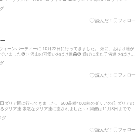
グ
ー
ウィーンパーティーに 10月22日に行ってきました。 畑に、おばけ達が
でいました🎃✨ 沢山の可愛いおばけ達👻🎃 遊びに来た子供達 おばけと
た。 可愛いおばけちゃんが沢山の 花菜ガーデンで.…
グ
町田ダリア園に行ってきました。 500品種4000株のダリアの丘 ダリアの
るダリア達 素敵なダリア達に癒されました～♪ 開催は11月3日までで
ゃん』～？ 可愛いいなぁと思って見てました。…
ログ