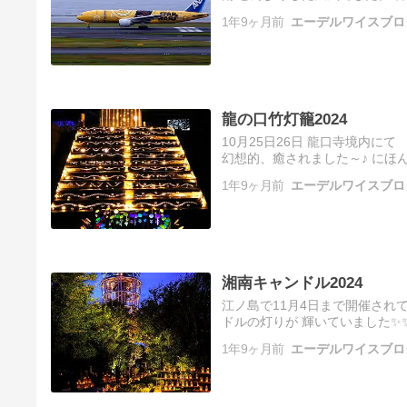
てきました。 羽田空港から40
1年9ヶ月前
エーデルワイスブロ
龍の口竹灯籠2024
10月25日26日 龍口寺境内にて
幻想的、癒されました～♪ にほ
1年9ヶ月前
エーデルワイスブロ
湘南キャンドル2024
江ノ島で11月4日まで開催されていた
ドルの灯りが 輝いていました✨
～♫ 『ステージ付近エリア』 ...
1年9ヶ月前
エーデルワイスブロ