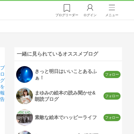
ブログ
リーダー
ログイン
メニュー
一緒に見られているオススメブログ
ブ
きっと明日はいいことあるふ
ロ
ぁ！
グ
を
まゆみの絵本の読み聞かせ&
報
朗読ブログ
告
素敵な絵本でハッピーライフ