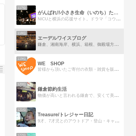
117位
がんばれ!!小さき生命（いのち）たちよ
NICUと横浜の応援サイト。ドラマ「コウノドリ」の撮影協力、子供達や子供達のためにがんばっている人達を紹介・応援しています。
118位
エーデルワイスブログ
鎌倉、湘南海岸、横浜、箱根、御殿場方面によくSONYのカメラを持って出かけています。
119位
WE SHOP
皆様から頂いたご寄付の衣類・雑貨を販売するリユース・ショップ「WEショップ」を運営し、収益はアジア中心の団体等に民際協力をしています。
120位
鎌倉節約生活
物価が高いと言われる鎌倉で、安くて美味しい生活を楽しんでいます。リアルな鎌倉の今を感じてください。時々鎌倉の穴場情報も発信します。
121位
Treasure/トレジャー日記
9才、7才児とのアウトドア・登山・キャンプ、週末作った料理などの記録です。
122位