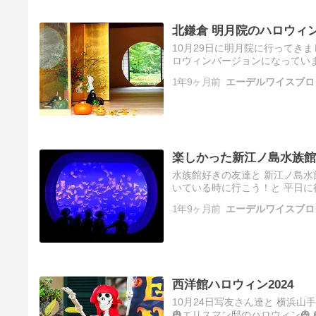
北鎌倉 明月院のハロウィ
10月29日に明月院に行ってき
ロウィンバージョンになっていま
明月院の山門前の石段 ▲優しいお
1年9ヶ月前
エーデルワイスブロ
楽しかった新江ノ島水族館
水族館好きの友達と 新江ノ島水
いている時に行こう！と 平日に
た。 幼稚園と小学生の遠足が沢
1年9ヶ月前
エーデルワイスブロ
西洋館ハロウィン2024
10月24日写友さん達と 横浜山
🎃エリスマン邸のハロウィン🎃