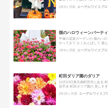
&#12...
1年9ヶ月前
エーデルワイスブロ
畑のハロウィーンパーティ
平塚の花菜ガーデンの 畑のハロ
やってきて かくれんぼして 遊ん
一緒に記念撮影、 楽しそうでし
1年9ヶ月前
エーデルワイスブロ
町田ダリア園のダリア
10月23日東京都町田市にある 
花手水 町田ダリア園の 美しすぎ
す。 ▲真ん中に『うさぎの赤ち
1年10ヶ月前
エーデルワイスブ