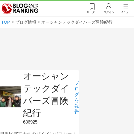
リーダー
ログイン
メニュー
TOP
ブログ情報
オーシャンテックダイバーズ冒険紀行
オーシャン
ブ
テックダイ
ロ
グ
バーズ冒険
を
報
紀行
告
686925
目黒区都立大学のダイビングスクール