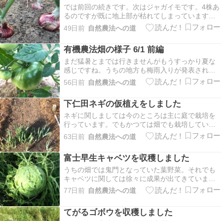
では前回の続きです。次はジャガイモです。4株あ
たい・・・とりあえず、ニンニクの様子です。雑
るのですが既に地上部が枯れてしまっています。
草で見辛いです…
昨年と比べて明らかに株が小さいと言いますか貧
49日前
自然農法への道
弱でした。もう見るからにダメだろうなと言う感
じでした。と言うことで収穫しました。4株もあっ
有機農法畑の様子 6/1 前編
てたったのこれだけ・・・てゆうか、芋ができて
いたのは2…
まだ猛暑とまでは行きませんがもうすっかり夏な
感じですね。うちの地方も梅雨入りが発表されま
したがまだそれほど雨が続いていません。今のう
56日前
自然農法への道
ちにと急ピッチで作業を進めております。そんな
中、有機農法畑でいろいろあったので記事にしま
下仁田ネギの仮植えをしました
す。とりあえず畑の様子です。野菜を栽培してい
る奥の方はこま…
ネギに関しましては今のところは主に庭で栽培を
行っています。でもかつては畑でも栽培していま
した。それを庭のプランターに移植してからは葉
63日前
自然農法への道
ネギに関しては畑では扱っていませんでした。で
も白ネギと言いますか太ネギと言いますか、土寄
富士早生キャベツを収穫しました
せが必要なネギはプランターでは難しいのでそれ
以降も何度か挑…
うちの畑では鬼門となっていた葉野菜。それでも
キャベツに関しては徐々に成果が出てきていまし
た。昨年は苗を買って有機農法畑で栽培しました
77日前
自然農法への道
が、キャベツは砂地よりも粘土質の方が向いてい
るらしいので、今年は自然農法畑で栽培してきま
てがるゴボウを収穫しました
した。とりあえずキャベツの様子です。雑草で見