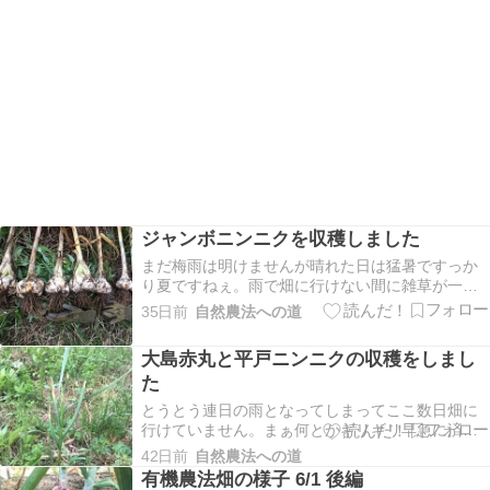
ジャンボニンニクを収穫しました
まだ梅雨は明けませんが晴れた日は猛暑ですっか
り夏ですねぇ。雨で畑に行けない間に雑草が一気
に生長します。負けずに急いで草取りをしている
35日前
自然農法への道
と他のことが進まなくなるという・・・早く明け
てもらいたいです。そんな中、梅雨の合間の晴れ
大島赤丸と平戸ニンニクの収穫をしまし
た日にジャンボニンニクの収穫をしました。とり
た
あえずジャンボ…
とうとう連日の雨となってしまってここ数日畑に
行けていません。まぁ何とかギリギリ早急に済ま
せなければならない作業は終えていましたので、
42日前
自然農法への道
降らなかった日に少しずつでも進めて行きます。
有機農法畑の様子 6/1 後編
てゆうか、今月いっぱいで梅雨には明けてもらい