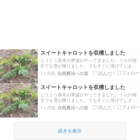
スイートキャロットを収穫しました
とうとう真冬の寒波がやってきました。うちの地
方でも雪が降りました。でもすぐに溶けてしまっ
て積もることは滅多にありません。暑過ぎず寒過
7ヶ月前
自然農法への道
ぎす日本いや世界一過ごしやすい気候ですね。そ
んな中、人参の収穫をしました。とりあえず人参
スイートキャロットを収穫しました
の様子です。16ヶ所に種蒔きをしたのですが発芽
率が低くて全…
とうとう真冬の寒波がやってきました。うちの地
方でも雪が降りました。でもすぐに溶けてしまっ
て積もることは滅多にありません。暑過ぎず寒過
7ヶ月前
自然農法への道
ぎす日本いや世界一過ごしやすい気候ですね。そ
んな中、人参の収穫をしました。とりあえず人参
の様子です。16ヶ所に種蒔きをしたのですが発芽
率が低くて全…
続きを表示