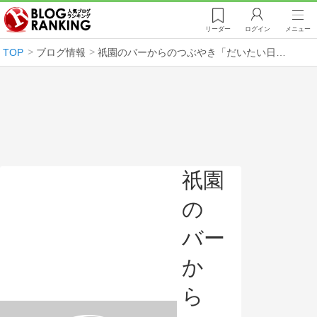
リーダー
ログイン
メニュー
TOP
ブログ情報
祇園のバーからのつぶやき「だいたい日刊」
祇園
の
バー
か
ら