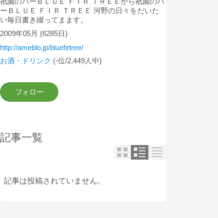
祇園のバーＢＬＵＥ ＦＩＲ ＴＲＥＥから祇園のバ
ーＢＬＵＥ ＦＩＲ ＴＲＥＥ 河野の日々をだいた
い毎日書き綴ってまます。
2009年05月
(6285日)
http://ameblo.jp/bluefirtree/
お酒・ドリンク
(-位/2,449人中)
記事一覧
記事は投稿されていません。