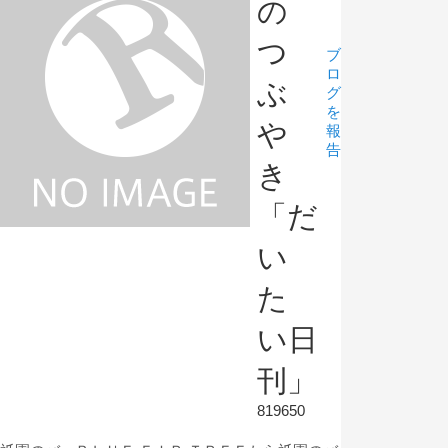
の
つ
ブ
ロ
ぶ
グ
を
や
報
告
き
「だ
い
た
い日
刊」
819650