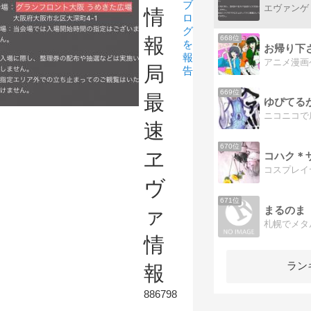
ブ
情
ロ
グ
668位
報
を
お帰り下
報
局
告
669位
最
ゆぴてる
速
670位
ヱ
コハク＊
ヴ
671位
まるのま
ァ
札幌でメタ
情
ラン
報
886798