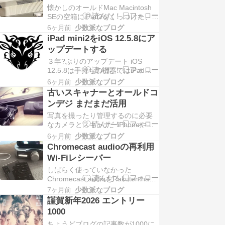
懐かしのオールドMac Macintosh
プは純正じゃなく安い互換 テープ
SEの空箱にiPad2をくっつけた、ア
以下のようなテープLite専用テープ
ップサイクルしたMacですたまたま
カラーセット 互換15…
6ヶ月前
少数派なブログ
見つけたダイソーのボールキャス
iPad mini2をiOS 12.5.8にア
ター ネットやDIY店だと高いので躊
ップデートする
躇してました今までのは縦方向に
３年?ぶりのアップデート iOS
しか動かせなかったのですが、こ
12.5.8は手持ちの機器ではiPad
れで自由に動かせるようになりま
mini2とiPhone６今回はiPad mini2
した用途…
6ヶ月前
少数派なブログ
だけアップデートを適用しました
古いスキャナーとオールドコ
iPad mini2はAwesome Note 2の利
ンデジ まだまだ活用
用と地デジ視聴に使っています
写真を撮ったり管理するのに必要
iPad mini2の再利用● 地デジ視聴…
なカメラとスキャナーiPhoneやス
マホでも代用できますが、やっぱ
6ヶ月前
少数派なブログ
り専門の方が味がある今でもメイ
Chromecast audioの再利用
ンとして愛用している3台は13年目
Wi-Fiレシーバー
になり環境も変化しましたそこで
しばらく使っていなかった
今回は周辺機器で強化してみまし
Chromecast audioをRakuten hand
た● ScanSnap S1100 リコーの子会
5Gのミラーリングで繋げてケンウ
社になりまし…
7ヶ月前
少数派なブログ
ッドのケンウッドKAF-A55の光端
謹賀新年2026 エントリー
子接続から音を出してみましたア
1000
プリ内のキャストボタンを使わ
ちょうどブログの記事数が1000に
ず、Android OS自体の機能を使え