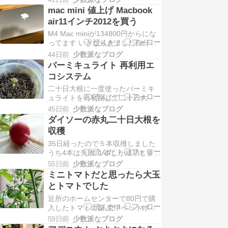
と収穫できるようになりました写
てし…
mac mini 値上げ Macbook
真はミニトマトと間違えて育てた
air11インチ2012を買う
ホーム桃太郎 鈴なりミニトマトか
M4 Mac miniが134800円からにな
も？と思って店に確認しにいきま
ってます いきなりきました自分は
したが80円で売ってるのはこの種
去年の4月にメモリ16B SSD
類だけだしやっぱりホーム桃太
44日前
少数派なブログ
256GBを91000円で購入済み 便利
郎…
バーミキュライト 再利用エ
に使っています2020年発売のイン
コシステム
テルMac miniからの買い替えで買
二十日大根に一度使ったバーミキ
うタイミングは間違っていなかっ
ュライトを再利用して二十日大根
たで、タイトル通り最近中…
のエコサイクルシステムを考えま
45日前
少数派なブログ
したダイソーの排水ネットに収穫
ダイソーの赤丸二十日大根を
後のバーミキュライトを入れて熱
収穫
湯で消毒そのままベランダで天日
35日経ったので５本収穫しました
干し１日で乾くのでザルで根っこ
うち4本は失敗 １本しか成功しませ
などのゴミを取り除く二重にした
んでした２重にしたクリアーカッ
プラカップの一方に500円玉サイズ
55日前
少数派なブログ
プにバーミキュライト クリアーカ
の穴を…
ミニトマトだと思ったら大玉
ップには穴をあけ底面吸収させて
とトマトでした
ました失敗した考えられる原因は
近所のホームセンターで80円で購
２本同時に育てた 日光が足りずに
入したトマトの苗 空中ペットボト
まっすぐ伸びなかった 盛り土しな
ル栽培で育てて２が月経ちました
かったなど 成功した1本は…
59日前
少数派なブログ
たくさん実がなってうまくいって