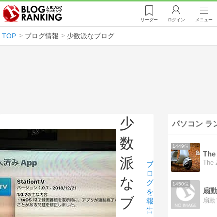
リーダー
ログイン
メニュー
TOP
ブログ情報
少数派なブログ
少
パソコン ラ
数
1449位
The
派
The 
ブ
ロ
な
グ
1450位
扇
を
ブ
扇動
報
告