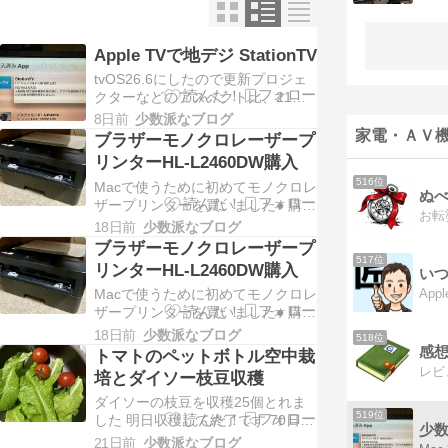
Apple TVで地デジ StationTV
tvOS26.6にしたので更新プロジェ
クターなどのアスペクト比、21：9
に対応するようで着実に進化して
8日前
少数派なブログ
いるようですApple TV HD (第4世
家電・ＡＶ機
ブラザーモノクロレーザープ
代)｣以降が対応ということなので自
リンターHL-L2460DW購入
分の使っているAppleTV HDもまだ
516位
Macで使うために初めてモノクロレ
まだ現役でいけそうですtvOS26.6
ぬ
ザープリンターを買いました● 購入
にアップデートしました…
のきっかけ・選んだ理由今までは
18日前
少数派なブログ
HP Officejet 100 Mobile を使ってい
ブラザーモノクロレーザープ
ましたがさすがに古くて引退イン
517位
リンターHL-L2460DW購入
い
クジェットはたまに使うとインク
Macで使うために初めてモノクロレ
固まってたりするスキャナーは持
ザープリンターを買いました● 購入
ってるので必要ない → スキャン
のきっかけ・選んだ理由今までは
ス…
18日前
少数派なブログ
518位
HP Officejet 100 Mobile を使ってい
感
トマトのペットボトル空中栽
ましたがさすがに古くて引退イン
培とダイソー枝豆収穫
クジェットはたまに使うとインク
ダイソーの枝豆を収穫25個とれま
固まってたりするスキャナーは持
519位
した 明日収穫して終了です 70日程
ってるので必要ない → スキャン
少
度かかりました最終的に４株62個
ス…
21日前
少数派なブログ