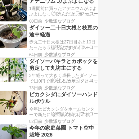
アデニウム ぶよぶよになる
るなーて感じでしたが・・・品種
1週間前に買ったアデニウムがぶよ
調べたらホーム桃太郎という大玉
ぶよになってしっまった ホームセ
トマトでした もう一個は千果この
ンターで198円で見つけたのに・・
ままだと重さに負けてしまいます
60日前
少数派なブログ
どうもトキワシノブと違って苦手
が、そのまま育ててみます 失敗
ダイソー二十日大根と枝豆の
です前にも冬にダメにしてるので
し…
途中経過
２回目 今回は気を付けていたがど
赤丸二十日大根は27日目あと10日
うも水のやりすぎのようだ気候が
たったら収穫予定ですダイソー早
湿気が多く暖かい地方なので向い
生枝豆は43日目 小さい枝豆が実っ
ていないのかも トキワシノブと…
64日前
少数派なブログ
てきました去年は徒長して支え棒
ダイソーパキラとカポックを
が必要でしたが今年は台風にも耐
剪定して丸坊主にする
えられるくらい元気 全然違います
3年経って大きく成長したダイソー
去年と比べると間引きをすぐにし
で110円で購入したカポックとパキ
た 水は２回に増やした鉢も土も去
ラ パキラは９０センチ カポックは
年のを流用しています 発芽が…
73日前
少数派なブログ
50センチになりましたカポック(シ
ビカクシダにダイソーハンド
ェフレラ)は良い形に成長してます
ルボウル
が、枝分かれと根上がりとコンパ
今年はビカクシダをホームセンタ
クト化したいので３分割すること
ーで新たに追加購入板付けに挑戦
にAIに聞いたところこうすれば良
したかったが、壁が汚れそうだし
い？らしい そこで信じ…
82日前
少数派なブログ
水やりも面倒Macに似合う観葉植物
今年の家庭菜園 トマト空中
が理想なので水やりは簡単に安全
栽培 2026
にしたいそこで、ダイソーのハン