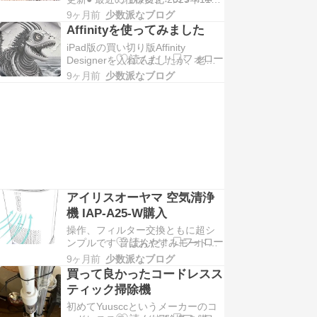
30日記入Apple Watchアプリがなく
かなって思っていました● 電気毛
9ヶ月前
少数派なブログ
なったGoogle keepからのリマイン
布…
Affinityを使ってみました
ダーはtodoにも追加されるように
iPad版の買い切り版Affinity
なったApple watchにGoogleカレン
Designerを入れてましたが、老眼
ダーアプリが登録できるように
で使いにくいなのでMacのGIMPや
な…
9ヶ月前
少数派なブログ
簡単操作なiPad版snapseedを使っ
ていましたしかし最近になって
Affinity（アフィニティ）がCanvaに
統合されて無料になったそうしか
もMac版もあるので…
アイリスオーヤマ 空気清浄
機 IAP-A25-W購入
操作、フィルター交換ともに超シ
ンプルです 音はおやすみモード以
外はちょっと気になるかもしれま
9ヶ月前
少数派なブログ
せん ４つのモードしかなく単機能
買って良かったコードレスス
タイマーなしただ安いし、日本企
ティック掃除機
業でフィルターも売ってるし長く
初めてYuusccというメーカーのコ
使うならこれで十分ですGeminiの