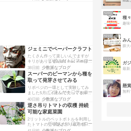
Ma
取れました十分だと思っています
再度挑戦してみますミニトマトは
まだまだ続きます 重さで垂れ下が
520位
種
ってきたので、物干し竿で引っ張
りました7月18日(土)時点で2株で
72個収穫できてま…
521位
ジェミニでペーパークラフト
たくさん作って楽しいんでますが
522位
キリがありませんM4 mac miniはAI
入門にはちょうどいいですそのう
38日前
少数派なブログ
ち動かしてみたくなりますね
スーパーのピーマンから種を
Gemini AI活用 最強の教科書
取って発芽させてみる
523位
Amazonリンク
懸賞
リボベジの一環として実験してみ
ました5月にイオンで売ってる緑の
ピーマンをプラカップに入れて赤
40日前
少数派なブログ
くなるまで窓際で熟成6月１日に種
逆さ吊りトマトの収穫 持続
を取り出しました 匂いが無臭なの
可能な家庭菜園
が不思議すぐにダイソーのバーミ
2リットルのペットボトルを利用し
ュキュライトと軽いココピートの
たトマトの空中逆さ吊り栽培 苗か
２種類に蒔いて１週間後発芽バー
ら始めて70日経ったところでやっ
ミュキュライトの方は途中で枯れ
41日前
少数派なブログ