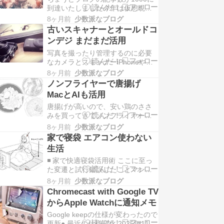
到達いたしました今年は仮想現実
ば、スマホで鳴っている全ての
とAIを活用する年にしたいです
音…
8ヶ月前
少数派なブログ
古いスキャナーとオールドコ
ンデジ まだまだ活用
写真を撮ったり管理するのに必要
なカメラとスキャナーiPhoneやス
マホでも代用できますが、やっぱ
8ヶ月前
少数派なブログ
り専門の方が味がある今でもメイ
ノンフライヤーで唐揚げ
ンとして愛用している3台は13年目
MacとAIも活用
になり環境も変化しましたそこで
唐揚げが高いので、安い鶏のささ
今回は周辺機器で強化してみまし
みを買ってきてノンフライヤー
た● ScanSnap S1100 リコーの子会
（ポット型コンベクションオーブ
社になりまし…
8ヶ月前
少数派なブログ
ン)で唐揚げを作ってみましたエレ
家で寝袋 エアコン使わない
コム コンベクションオーブン ポッ
生活
ト型 2L LiFERE amazonリンクノ
◾️ 家で快適寝袋活用術 ここに至っ
ンフライヤーでの調理時間は10分
た変遷と試行錯誤したことマンシ
です最初にGemini AIで作り方を聞
ョンのエアコンは健康と節約のた
いて、G…
8ヶ月前
少数派なブログ
めに使わないようにしてます。古
Chromecast with Google TV
いマンションだから熱効率が悪く
からApple Watchに通知メモ
て無駄。なのでカーテンとか部屋
Google keepの仕様が変わったので
全体の効果にお金をかけるより局
更新● 最近の仕様変化 2025年11月
所的な電気毛布を買った方がいい