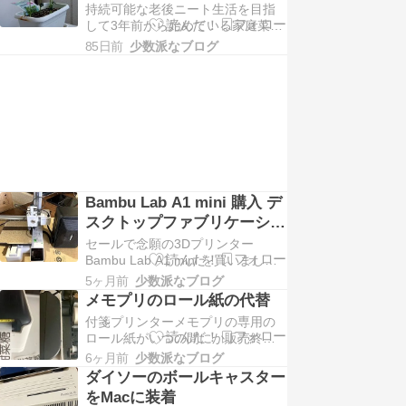
持続可能な老後ニート生活を目指
ドルボウルに水苔とモビロンバン
して3年前から始めている家庭菜園
ドでDIYしてみましたボウルとザル
失敗しながら飽きずにやってき
がセットで、水はボウルに溜まる
85日前
少数派なブログ
て、やり方がだいぶ固定してきま
の…
した容器と植物の選別 道具の整理
をしてコンパクト化を進めていま
す 省スペースと低コストでAIと
Macの周辺機器と活用することで飽
きずに続けられるようにしたいス
キ…
Bambu Lab A1 mini 購入 デ
スクトップファブリケーショ
ン構築
セールで念願の3Dプリンター
Bambu Lab A1 mini を買いました
想像していたものよりひとまわり
5ヶ月前
少数派なブログ
小さい BOSE101MMと比べてもミ
メモプリのロール紙の代替
ニチュアレベルBambu Lab A1 mini
付箋プリンターメモプリの専用の
3D プリンター目的は* M4 Mac
ロール紙がいつの間にか販売終了
miniをベースにAIを活用したデスク
してしまって手に入らなくなりま
トップフ…
6ヶ月前
少数派なブログ
したそこでネットの情報からテプ
ダイソーのボールキャスター
ラliteのロール紙が使えるというこ
をMacに装着
とで試してみました購入したテー