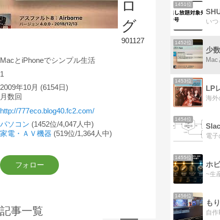
ロ
1451位
SH
グ
901127
1452位
少
Ma
MacとiPhoneでシンプル生活
1
1453位
2009年10月
(6154日)
LP
月数回
http://777eco.blog40.fc2.com/
1454位
パソコン
(1452位/4,047人中)
Sl
家電・ＡＶ機器
(519位/1,364人中)
電子
1455位
~生
1456位
もり
記事一覧