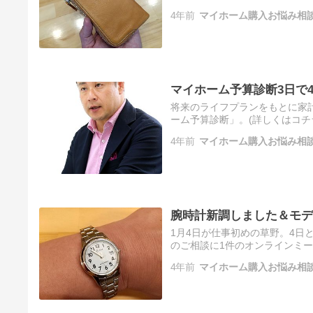
4年前
マイホーム購入お悩み相
マイホーム予算診断3日で
将来のライフプランをもとに家
ーム予算診断」。(詳しくはコチ
4年前
マイホーム購入お悩み相
腕時計新調しました＆モデ
1月4日が仕事初めの草野。4日
のご相談に1件のオンラインミー
4年前
マイホーム購入お悩み相