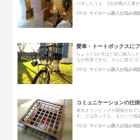
バタしたうえ、1次外構の工事
5年前
マイホーム購入お悩み相
愛車・トートボックスにフ
ちょうど1か月ほど前に購入し
なか快適ですが、さらに前カゴ(
5年前
マイホーム購入お悩み相
コミュニケーションの仕掛
東京オリンピックが開催されて
す。とは言っても、またいつ感
5年前
マイホーム購入お悩み相