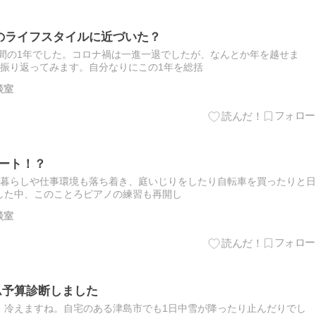
想のライフスタイルに近づいた？
う間の1年でした。コロナ禍は一進一退でしたが、なんとか年を越せま
を振り返ってみます。自分なりにこの1年を総括
談室
タート！？
。暮らしや仕事環境も落ち着き、庭いじりをしたり自転車を買ったりと日
した中、このことろピアノの練習も再開し
談室
ーム予算診断しました
、冷えますね。自宅のある津島市でも1日中雪が降ったり止んだりでし