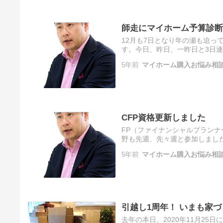
師走にマイホーム予算診断
12月も7日となり年の瀬も迫っ
す。今日、昨日、一昨日と3日
5年前
マイホーム購入お悩み相
CFP資格更新しました
FP（ファイナンシャルプラン
野も先週、先々週と参加しまし
5年前
マイホーム購入お悩み相
引越し1周年！ いまも家
去年の本日、2020年11月2