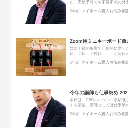
た。天気予報でも不要不急の外
5年前
マイホーム購入お悩み相
Zoom用ミニキーボード買
コロナ禍の影響で圧倒的に増え
日、明日、明後日、、、と連日
5年前
マイホーム購入お悩み相
今年の講師も仕事納め 20
本日は、CBCハウジング名駅
トも最後、講師としては仕事納め
5年前
マイホーム購入お悩み相