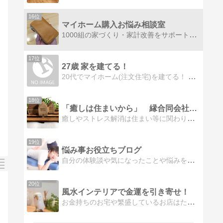
16位
マイホーム購入お悩み相談室
1000組の家づくり・家計改善をサポートしてきた住宅専門ファイナンシャルプランナーが、初めて家を建てる人のために、後悔しないマイホーム実現法を大公開！
17位
27歳 家を建てる！
20代でマイホーム(注文住宅)を建てる！ 住宅メーカー比較、土地のこと、お金のこと… やってみて分かった家づくりについて情報発信していきます！
18位
「癒しは住まいから」 縁合同会社オフィシャルブログ
癒しやストレス解消は住まい等に関わりがあるのではないかと感じています。・ペットといる暮らし・植物のある暮らし・趣味を活かす事の出来る住まい・地元千葉県を中心とした地域情報など不動産全般について述べていきます。
19位
悩み事お役立ちブログ
自分の体験談や気になったことや悩みを解決できる方法を書いています。
20位
風水インテリアで金運を引き寄せ！
お金持ちのお宅や繁盛しているお店はたくさん風水を取り入れています。お客様や幸せを呼び込むヒントやコツがあります