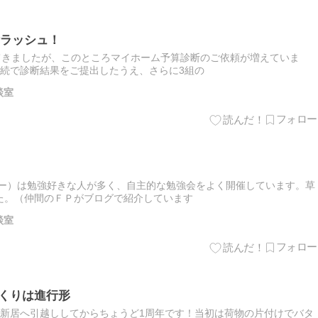
ラッシュ！
てきましたが、このところマイホーム予算診断のご依頼が増えていま
連続で診断結果をご提出したうえ、さらに3組の
談室
ナー）は勉強好きな人が多く、自主的な勉強会をよく開催しています。草
た。（仲間のＦＰがブログで紹介しています
談室
づくりは進行形
5日に新居へ引越ししてからちょうど1周年です！当初は荷物の片付けでバタ