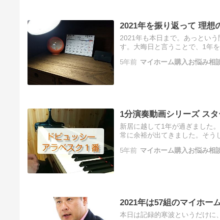
2021年を振り返って 理
2021年も本日まで。あっとい
す。大晦日と言うことで、1年
5年前
マイホーム購入お悩み相
1分演奏動画シリーズ ス
新居に越して1年が過ぎました
常に余裕が出てきました。そう
5年前
マイホーム購入お悩み相
2021年は57組のマイホ
本日は記録的寒波というだけに