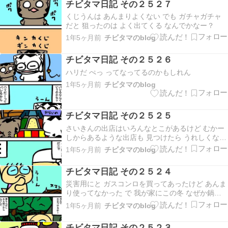
チビタマ日記 その２５２７
くじうんは あんまりよくない でも ガチャガチャ
だと 狙ったのは よく出てくる なんでかなー？
1年5ヶ月前
チビタマのblog
チビタマ日記 その２５２６
ハリだ ぺっ ってなってるのかもしれん
1年5ヶ月前
チビタマのblog
チビタマ日記 その２５２５
さいきんの出店はいろんなとこがあるけど むかー
しからあるような出店も 見つけたら うれしくなっ
ちゃうなー
1年5ヶ月前
チビタマのblog
チビタマ日記 その２５２４
災害用にと ガスコンロを買ってあったけど あんま
り使ってなかった で 我が家にこの冬 なぜか鍋ブ
ームがやってきて ガスコンロも 日の目を浴びるこ
1年5ヶ月前
チビタマのblog
とになった 使ってみたら めちゃ便利 コレはイイ
なー とか思ってたら冬が終わる また寒くなるまで
チビタマ日記 その２５２３