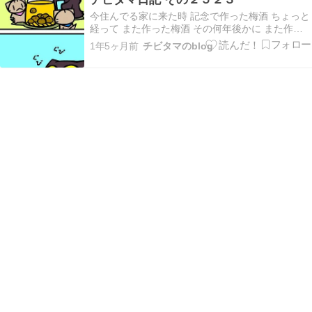
休んでてもらおうかなー
今住んでる家に来た時 記念で作った梅酒 ちょっと
経って また作った梅酒 その何年後かに また作っ
た梅酒 うん みんな残ってるなー 暑くなったら か
1年5ヶ月前
チビタマのblog
き氷にでもかけるかなー