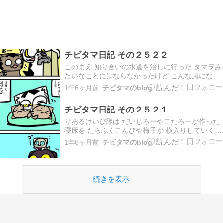
チビタマ日記 その２５２２
このまえ 知り合いの水道を治しに行った タマヲみ
たいなことにはならなかったけど こんな風になっ
てるんだなーと なんかいい体験ができたなー 最近
1年6ヶ月前
チビタマのblog
できることが増えてきた うん たのしいぞ
チビタマ日記 その２５２１
りあるけいび隊は だいじろーやこたろーが作った
寝床を たらふくこんびや梅子が 横入りしていくパ
ターンが多い さむいときに みんな固まって寝てる
1年6ヶ月前
チビタマのblog
のを見てるのがすき
続きを表示