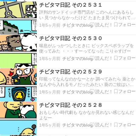
チビタマ日記 その２５３１
評判のサンドイッチ専門店が このへんにあるらし
い 見つからなかったけど たまたま見つけられて入
店 そしたら もうじき閉店するんだって うぬぬ
1年5ヶ月前
チビタマのblog
チビタマ日記 その２５３０
喘息がふっかつしたときに ビックスベポラップを
使ってみた ・・・すーってなった こりゃすげー
1年5ヶ月前
チビタマのblog
チビタマ日記 その２５２９
印籠ってなんなのかなーとか 調べてみたら 薬とか
なんやら入れるモノだったみたい 葵のご紋はいら
ないけど ちょっとほしい
1年5ヶ月前
チビタマのblog
チビタマ日記 その２５２８
おもしろい時代劇も なかなか見れない感じなんだ
よなー
1年5ヶ月前
チビタマのblog