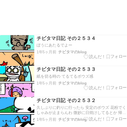
チビタマ日記 その２５３４
ぼうにあたるでよー
1年5ヶ月前
チビタマのblog
チビタマ日記 その２５３３
紙を切る時の てるてるボウズ感
1年5ヶ月前
チビタマのblog
チビタマ日記 その２５３２
久しぶりに釣りに行ったら 安定のボウズ 花粉でく
しゃみが止まらんわ 微妙に日焼けしてるとか 帰っ
てきたら疲れて寝てしまった で 起きたらすっきり
1年5ヶ月前
チビタマのblog
してた 悪かったのか 良かったのか うーん？