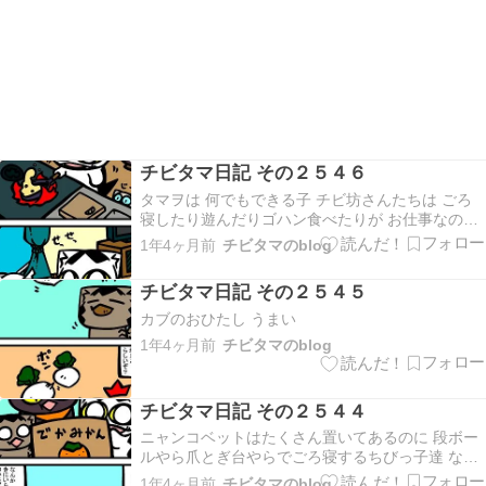
チビタマ日記 その２５４６
タマヲは 何でもできる子 チビ坊さんたちは ごろ
寝したり遊んだりゴハン食べたりが お仕事なので
すよー
1年4ヶ月前
チビタマのblog
チビタマ日記 その２５４５
カブのおひたし うまい
1年4ヶ月前
チビタマのblog
チビタマ日記 その２５４４
ニャンコベットはたくさん置いてあるのに 段ボー
ルやら爪とぎ台やらでごろ寝するちびっ子達 なん
でかなー？
1年4ヶ月前
チビタマのblog