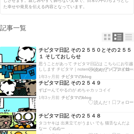
じさせます。親しみやすく飾らない文章で、日常の中のちょっとし
た幸せや発見を伝える内容となっています。
記事一覧
チビタマ日記 その２５５０とその２５５
１ そしておしらせ
思うことがあって チビタマ日記は こちらにお引越
しします チビタマ｜notenote.com アメブロで始め
た チビタマ日記の更新だけど 広告で更新したり見
1年3ヶ月前
チビタマのblog
たりがしんどい なので お引越しします アメブロ
チビタマ日記 その２５４９
で読んでくれてたみなさん 今までありがとうござ
ずばーんてやるのが めちゃカッコイイ
いました これからもチビタマ…
1年3ヶ月前
チビタマのblog
チビタマ日記 その２５４８
タコヤキは 出来立てがうまい でも 猫舌なんだよ
なー ぐぬぬー