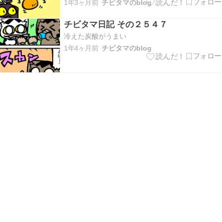
1年3ヶ月前
チビタマのblog
チビタマ日記 その２５４７
冷えた炭酸がうまい
1年4ヶ月前
チビタマのblog