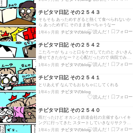
チビタマ日記 その２５４３
そもそも あっためすぎると熱くて食べられないか
ら あっためずに そのまま食べちゃうなー
1年4ヶ月前
チビタマのblog
チビタマ日記 その２５４２
こたろーが ちょっと口をケガしてたのと さいきん
痩せてきたかなー？と心配だったので 病院でみて
もらった で 体型はふつーみたい ・・・ たらふく
1年4ヶ月前
チビタマのblog
よ ちょっと痩せようか…？
チビタマ日記 その２５４１
とりあえず なんでもおもちゃにしてくれる
1年4ヶ月前
チビタマのblog
チビタマ日記 その２５４０
雨だったけど オカンと鉄道会社の主催するハイキ
ングに行ってきた スタートしていきなりサクラが
咲いた公園があったけど そのあとは 見どころはあ
1年4ヶ月前
チビタマのblog