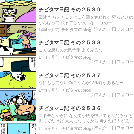
んまりなし バイト休みに ひたすら歩く たまには
こういうのもイイかー
チビタマ日記 その２５３９
最近 たらふくコンビに布団を奪われる 寝るときは
がんばって 腰までしか入れない うぬー
1年4ヶ月前
チビタマのblog
チビタマ日記 その２５３８
こんな感じの天気予報 よくみるなー
1年4ヶ月前
チビタマのblog
チビタマ日記 その２５３７
なにもしてないのに なんかツル時があるなー
1年4ヶ月前
チビタマのblog
チビタマ日記 その２５３６
コドモながらに なんで小銭を投げてるんだろう と
思ってたけど 大人になってから 考えたほうが負け
なんだろうなと 思うこのごろ
1年5ヶ月前
チビタマのblog