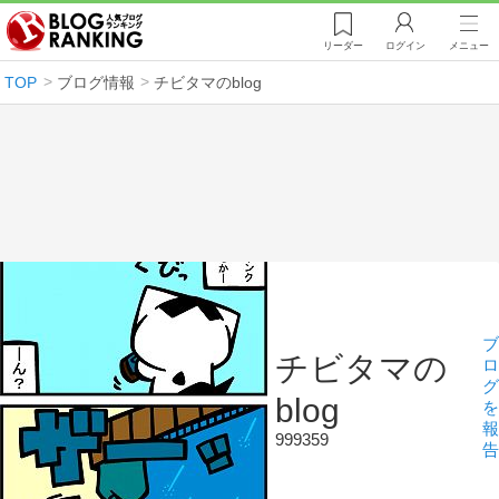
リーダー
ログイン
メニュー
TOP
ブログ情報
チビタマのblog
ブ
チビタマの
ロ
グ
blog
を
報
999359
告