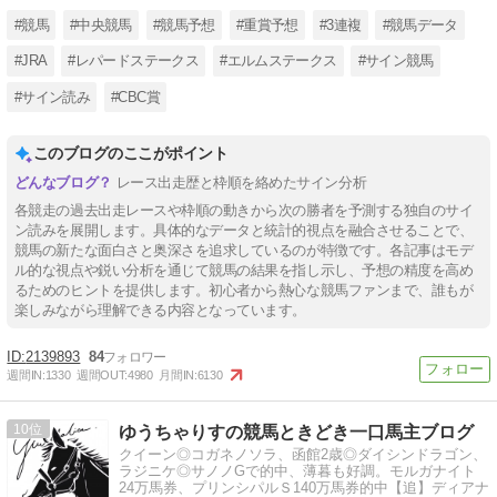
#競馬
#中央競馬
#競馬予想
#重賞予想
#3連複
#競馬データ
#JRA
#レパードステークス
#エルムステークス
#サイン競馬
#サイン読み
#CBC賞
このブログのここがポイント
レース出走歴と枠順を絡めたサイン分析
各競走の過去出走レースや枠順の動きから次の勝者を予測する独自のサイ
ン読みを展開します。具体的なデータと統計的視点を融合させることで、
競馬の新たな面白さと奥深さを追求しているのが特徴です。各記事はモデ
ル的な視点や鋭い分析を通じて競馬の結果を指し示し、予想の精度を高め
るためのヒントを提供します。初心者から熱心な競馬ファンまで、誰もが
楽しみながら理解できる内容となっています。
2139893
84
週間IN:
1330
週間OUT:
4980
月間IN:
6130
10
ゆうちゃりすの競馬ときどき一口馬主ブログ
クイーン◎コガネノソラ、函館2歳◎ダイシンドラゴン、
ラジニケ◎サノノGで的中、薄暮も好調。モルガナイト
24万馬券、プリンシパルＳ140万馬券的中【追】ディアナ