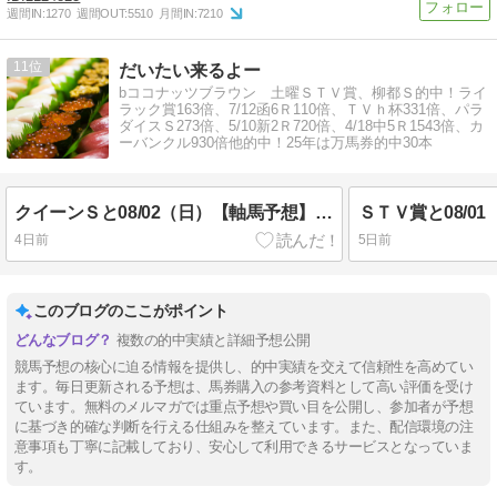
週間IN:
1270
週間OUT:
5510
月間IN:
7210
11
だいたい来るよー
bココナッツブラウン 土曜ＳＴＶ賞、柳都Ｓ的中！ライ
ラック賞163倍、7/12函6Ｒ110倍、ＴＶｈ杯331倍、パラ
ダイスＳ273倍、5/10新2Ｒ720倍、4/18中5Ｒ1543倍、カ
ーバンクル930倍他的中！25年は万馬券的中30本
クイーンＳと08/02（日）【軸馬予想】だいたい来るよー
4日前
5日前
このブログのここがポイント
複数の的中実績と詳細予想公開
競馬予想の核心に迫る情報を提供し、的中実績を交えて信頼性を高めてい
ます。毎日更新される予想は、馬券購入の参考資料として高い評価を受け
ています。無料のメルマガでは重点予想や買い目を公開し、参加者が予想
に基づき的確な判断を行える仕組みを整えています。また、配信環境の注
意事項も丁寧に記載しており、安心して利用できるサービスとなっていま
す。