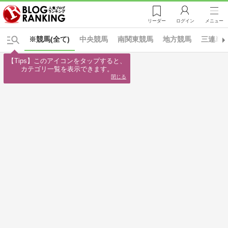
リーダー
ログイン
メニュー
※競馬(全て)
中央競馬
南関東競馬
地方競馬
三連単
【Tips】このアイコンをタップすると、

カテゴリ一覧を表示できます。
閉じる