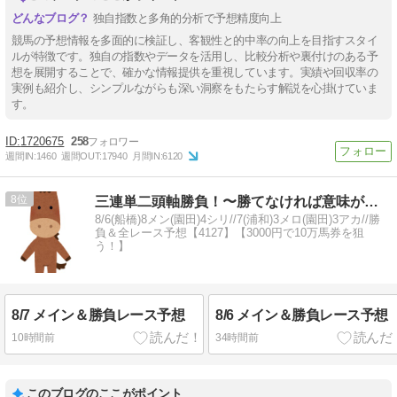
独自指数と多角的分析で予想精度向上
競馬の予想情報を多面的に検証し、客観性と的中率の向上を目指すスタイ
ルが特徴です。独自の指数やデータを活用し、比較分析や裏付けのある予
想を展開することで、確かな情報提供を重視しています。実績や回収率の
実例も紹介し、シンプルながらも深い洞察をもたらす解説を心掛けていま
す。
1720675
258
週間IN:
1460
週間OUT:
17940
月間IN:
6120
8
三連単二頭軸勝負！〜勝てなければ意味がない！〜
8/6(船橋)8メン(園田)4シリ//7(浦和)3メロ(園田)3アカ//勝
負＆全レース予想【4127】【3000円で10万馬券を狙
う！】
8/7 メイン＆勝負レース予想
8/6 メイン＆勝負レース予想
10時間前
34時間前
このブログのここがポイント