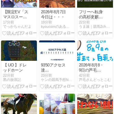
【限定EV「ス
2026年8月7日
フリーへ転身
マスロスーパ
今日は・・・
の高杉吏麒騎
ーリオエース
手に騎乗依頼
17分前
19分前
22分前
でっかちゃんだよ
kyoucomのあることないこと
うま速｜競馬2chまとめサイト
2CUP」予選
なし 厩舎解消
A】(音声
後の厳しい滑
付)SEGA「MJ」
り出し
『三麻』EV4
【 UO 】ドレ
9350アクセス
2026年8月8・
ッドホーン
達
9日の芦毛さ
成！！！！！！！！！！！！！
んと白毛さん
22分前
23分前
42分前
黒の放浪記
ケンの競馬予想NEXT
芦毛さんどっとこむ