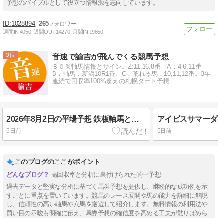
予想のバイブルとして役立つ情報源を志向しています。
1028894
265
週間IN:
4050
週間OUT:
14270
月間IN:
19850
3
音速で諭吉が飛んでくる競馬予想
８０％軸馬情報とサイン。Z:11.16.8番 A：4,6,11番
B：軸馬：新潟10R1番、C：荒れる馬：10,11,12番。3年
連続で回収率100%超えの札幌ダート予想
2026年8月2日の平場予想 鉄板軸馬と穴馬と条件戦予想付き
5日前
5日前
このブログのここがポイント
高回収率と分析に裏付けられた的中予想
過去データと堅実な分析に基づく馬券予想を提供し、継続的な成功例を示
すことに重点を置いています。競馬のレース展開や馬の能力を詳細に解説
し、信頼性の高い軸馬や穴馬を厳選して紹介します。無料情報の利用法や
買い目の示唆も明確に伝え、馬券予想の確信度を高める工夫が散りばめら