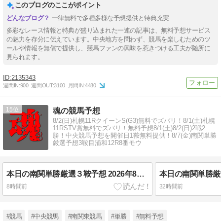
このブログのここがポイント
一律無料で多種多様な予想提供と特典充実
多彩なレース情報と特典が盛り込まれた一連の記事は、無料予想サービス
の魅力を存分に伝えています。中央地方を問わず、競馬を楽しむためのツ
ールや情報を無償で提供し、競馬ファンの興味を惹きつける工夫が随所に
見られます。
2135343
週間IN:
900
週間OUT:
3100
月間IN:
4480
15
魂の競馬予想
8/2(日)札幌11RクイーンS(G3)無料でズバリ！8/1(土)札幌
11RSTV賞無料でズバリ！無料予想8/1(土)8/2(日)2戦2
勝！中央競馬予想を開催日1鞍無料提供！8/7(金)南関単勝
厳選予想3鞍目浦和12R8番モウ
本日の南関単勝厳選３鞍予想 2026年8月7日（金）
8時間前
32時間前
#競馬
#中央競馬
#南関東競馬
#単勝
#無料予想