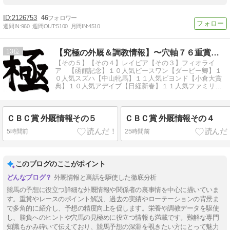
2126753
46
週間IN:
960
週間OUT:
5100
月間IN:
4510
13
【究極の外厩＆調教情報】〜穴軸７６重賞配信４０重賞馬券圏内〜
【その５】【その４】レイピア【その３】フィオライ
ア 【函館記念】１０人気ピースワン【ダービー卿】１
０人気スズハ【中山牝馬】１１人気ビヨンド【小倉大賞
典】１０人気アデイブ【日経新春】１１人気ファミリー
【フェアリー】１１人気レオアジャ
ＣＢＣ賞 外厩情報その５
ＣＢＣ賞 外厩情報その４
5時間前
25時間前
このブログのここがポイント
外厩情報と裏話を駆使した徹底分析
競馬の予想に役立つ詳細な外厩情報や関係者の裏事情を中心に描いていま
す。重賞やレースのポイント解説、過去の実績やローテーションの背景ま
で多角的に紹介し、予想の精度向上を促します。栄養や調教データを駆使
し、勝負へのヒントや穴馬の見極めに役立つ情報も満載です。難解な専門
知識もかみ砕いて伝えており、競馬予想の深淵を覗きたい方にとって魅力