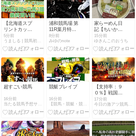
【北海道スプ
浦和競馬場 第
家らーめん日
リントカップ
11R葉月特別
記【ちいかわ
2026予想】本
Ｂ１二Ｂ２一
限定島ラーメ
5分前
8分前
15分前
うましる | 競馬初心者をサポートするサイト
みゆのnote
ゆきんこのおうち
命におすすめ
2026年8月7日
ン】
したい3頭+穴
18:55発走
馬2頭はこち
ら！
超すごい競馬
競艇ブレイブ
【支持率：９
０％】戦国競
馬
16分前
16分前
17分前
当たる競馬予想サイト情報館
【競馬・競艇・競輪予想ターゲット】勝ちたい方はチェック！
今日の激アツ競馬予想