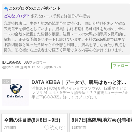
このブログのここがポイント
多彩なレース予想と詳細分析を提供
穴馬特捜班は、中央と地方の競馬予想に特化し、鋭い期待値分析と的確な
穴馬選出を特色としています。競馬における荒れる可能性を見極め、全レ
ースの全貌を把握した情報を展開。注目レースの穴馬と相手馬を徹底的に
解析し、正確な予想をサポートし続けています。有料のnote配信では更な
る詳細情報と違った角度からの予想も展開し、競馬を楽しむ新たな視点を
提供。初心者から上級者まで幅広く満足できる内容を心掛けております。
1956458
389
週間IN:
1880
週間OUT:
16510
月間IN:
3560
6
DATA KEIBA｜データで、競馬はもっと楽しくなる。
浦和10Ｒ[70%]６番メイショウフソウ90、12番マイアミ
マツリ74 エルムSデータ消去法「？？前走4コーナー7番
手以下(0-0-0-32)」詳しくはブログにて
今週の注目馬(8月8日～9日)
7時間前
11時間前