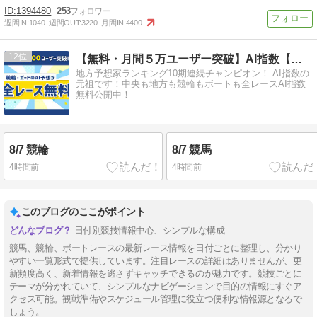
1394480
253
週間IN:
1040
週間OUT:
3220
月間IN:
4400
12
【無料・月間５万ユーザー突破】AI指数【競馬競輪ボート】
地方予想家ランキング10期連続チャンピオン！ AI指数の
元祖です！中央も地方も競輪もボートも全レースAI指数
無料公開中！
8/7 競輪
8/7 競馬
4時間前
4時間前
このブログのここがポイント
日付別競技情報中心、シンプルな構成
競馬、競輪、ボートレースの最新レース情報を日付ごとに整理し、分かり
やすい一覧形式で提供しています。注目レースの詳細はありませんが、更
新頻度高く、新着情報を逃さずキャッチできるのが魅力です。競技ごとに
テーマが分かれていて、シンプルなナビゲーションで目的の情報にすぐア
クセス可能。観戦準備やスケジュール管理に役立つ便利な情報源となるで
しょう。