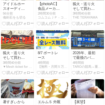
アイドルホー
【photoAC】
狐火・送り火
スオーディシ
食品メーカー
そして買わな
ョン2026
の商品紹介ペ
い馬券！
56分前
2時間30分前
3時間40分前
魂剣石をも切る
コムコムＪＰ - コムコムJP
THE TERAYAMA
ージ制作で写
真素材を最大
活用する方法
｜商品の魅力
を伝える実践
ガイド
狐火・送り火
8/7 ボートレ
2026年、最初
そして買わな
ース
で最後のバン
い馬券！
テリン観戦で
3時間40分前
4時間前
4時間前
▼Mesh ticket for TERAYAMA
【無料・月間５万ユーザー突破】AI指数【競馬競輪ボート】
TAROの競馬→重賞予想は2nd seasonのブログにて。
逆転サヨナラ
勝ち！
暑すぎぃから
エルムＳ 外厩
【展望】