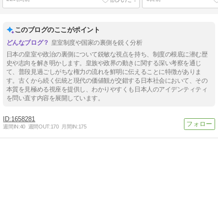
このブログのここがポイント
皇室制度や国家の裏側を鋭く分析
日本の皇室や政治の裏側について鋭敏な視点を持ち、制度の根底に潜む歴
史や志向を解き明かします。皇族や政界の動きに関する深い考察を通じ
て、普段見過ごしがちな権力の流れを鮮明に伝えることに特徴がありま
す。古くから続く伝統と現代の価値観が交錯する日本社会において、その
本質を見極める視座を提供し、わかりやすくも日本人のアイデンティティ
を問い直す内容を展開しています。
1658281
週間IN:
40
週間OUT:
170
月間IN:
175