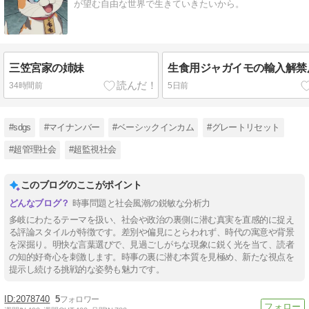
が望む自由な世界で生きていきたいから。
三笠宮家の姉妹
生食用ジャガイモの輸入解禁
34時間前
5日前
#sdgs
#マイナンバー
#ベーシックインカム
#グレートリセット
#超管理社会
#超監視社会
このブログのここがポイント
時事問題と社会風潮の鋭敏な分析力
多岐にわたるテーマを扱い、社会や政治の裏側に潜む真実を直感的に捉え
る評論スタイルが特徴です。差別や偏見にとらわれず、時代の寓意や背景
を深掘り。明快な言葉選びで、見過ごしがちな現象に鋭く光を当て、読者
の知的好奇心を刺激します。時事の裏に潜む本質を見極め、新たな視点を
提示し続ける挑戦的な姿勢も魅力です。
2078740
5