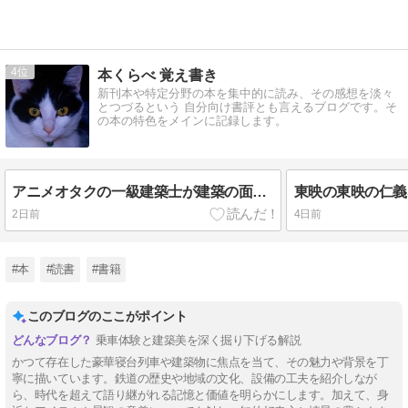
4
本くらべ 覚え書き
新刊本や特定分野の本を集中的に読み、その感想を淡々
とつづるという 自分向け書評とも言えるブログです。そ
の本の特色をメインに記録します。
アニメオタクの一級建築士が建築の面白さを徹底解剖する本。
2日前
4日前
#本
#読書
#書籍
このブログのここがポイント
乗車体験と建築美を深く掘り下げる解説
かつて存在した豪華寝台列車や建築物に焦点を当て、その魅力や背景を丁
寧に描いています。鉄道の歴史や地域の文化、設備の工夫を紹介しなが
ら、時代を超えて語り継がれる記憶と価値を明らかにします。加えて、身