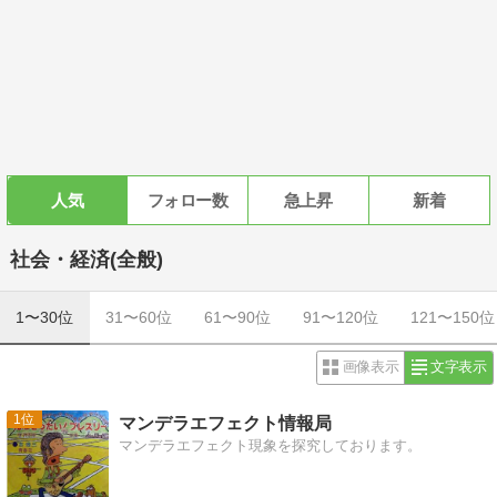
人気
フォロー数
急上昇
新着
社会・経済(全般)
1〜30位
31〜60位
61〜90位
91〜120位
121〜150位
画像表示
文字表示
1
マンデラエフェクト情報局
マンデラエフェクト現象を探究しております。