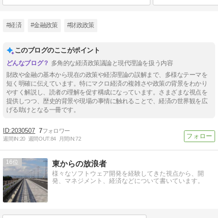
#経済
#金融政策
#財政政策
このブログのここがポイント
多角的な経済政策議論と現代理論を扱う内容
財政や金融の基本から現在の政策や経済理論の誤解まで、多様なテーマを
短く明確に伝えています。特にマクロ経済の複雑さや政策の背景をわかり
やすく解説し、読者の理解を促す構成になっています。さまざまな視点を
提供しつつ、歴史的背景や現場の事情に触れることで、経済の世界観を広
げる助けとなる一冊です。
2030507
7
週間IN:
20
週間OUT:
84
月間IN:
72
16
東からの放浪者
様々なソフトウェア開発を経験してきた視点から、開
発、マネジメント、経済などについて書いています。