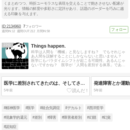
くまとめつつ、時折ユーモラスな表現を交えることで飽きさせない配慮が
光ります。情報の鮮度や多彩さに定評があり、話題のボーダーを巧みに越
える印象を与えます。
2134960
7
週間IN:
12
週間OUT:
212
月間IN:
58
22
Things happen.
科学は人間を「機械」と見なしますね？ でもそれじゃ
あ人間を誤解することにしかならないと思いません？
医学にもパラダイムシフトが起こる可能性、あるんじゃ
ないですかね？ 医学が「人間を差別する体系」である
こととか。
医学に差別されてきたのは、そしてされていくのは、「標準より劣っている」とされるひとたち（1/5）
5年前
5年前
#精神医学
#医学
#統合失調症
#デカルト
#西洋哲学
#現象学的還元
#差別
#障害
#障害者差別
#幻聴
#幻覚
#認知症