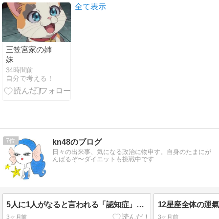
は・・・
全て表示
三笠宮家の姉
妹
34時間前
自分で考える！
7
kn48のブログ
日々の出来事、気になる政治に物申す。自身のたまにが
んばるぞ〜ダイエットも挑戦中です
5人に1人がなると言われる「認知症」意外な習慣でリスク上昇か
3ヶ月前
3ヶ月前