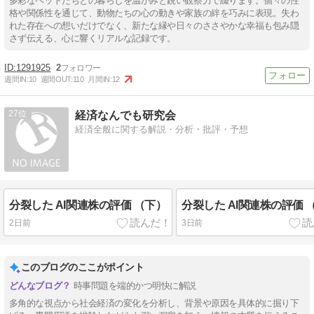
多彩なペットたちとの暮らしを温かみと鋭い観察力で綴ります。個々の性
格や関係性を通じて、動物たちの心の動きや家族の絆を巧みに表現。失わ
れた存在への想いだけでなく、新たな縁や日々のささやかな幸福も包み隠
さず伝える、心に響くリアルな記録です。
1291925
2
週間IN:
10
週間OUT:
110
月間IN:
12
27
経済なんでも研究会
経済全般に関する解説・分析・批評・予想
分裂した AI関連株の評価 （下）
分裂した AI関連株の評価 
2日前
3日前
このブログのここがポイント
時事問題を端的かつ明快に解説
多角的な視点から社会経済の変化を分析し、背景や原因を具体的に掘り下