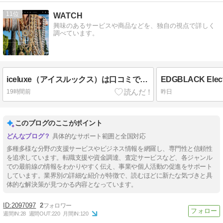
11
WATCH
興味のあるサービスや商品などを、独自の視点で詳しく
調べています。
iceluxe（アイスルックス）は口コミでも評判？まわりの評価は？
19時間前
昨日
このブログのここがポイント
具体的なサポート範囲と全国対応
多種多様な分野の支援サービスやビジネス情報を網羅し、専門性と信頼性
を追求しています。転職支援や資金調達、査定サービスなど、各ジャンル
での最前線の情報をわかりやすく伝え、事業や個人活動の促進をサポート
しています。業界別の詳細な紹介が特徴で、読むほどに新たな気づきと具
体的な解決策が見つかる内容となっています。
2097097
2
週間IN:
28
週間OUT:
220
月間IN:
120