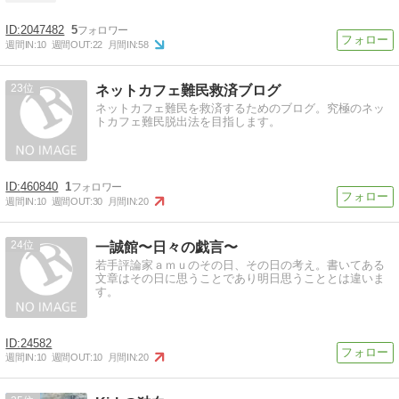
2047482
5
週間IN:
10
週間OUT:
22
月間IN:
58
23
ネットカフェ難民救済ブログ
ネットカフェ難民を救済するためのブログ。究極のネッ
トカフェ難民脱出法を目指します。
460840
1
週間IN:
10
週間OUT:
30
月間IN:
20
24
一誠館〜日々の戯言〜
若手評論家ａｍｕのその日、その日の考え。書いてある
文章はその日に思うことであり明日思うこととは違いま
す。
24582
週間IN:
10
週間OUT:
10
月間IN:
20