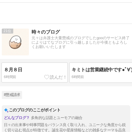
21
時々のブログ
元々は弁護士大量懲戒のブログでしたgooのサービス終了
によりはてなブログに引っ越しましたが今後ともよろし
くお願いいたします
８月８日
キミトは営業継続中です●ﾟ∀´)
6時間前
6時間前
#懲戒請求
このブログのここがポイント
多角的な話題とユーモアの融合
日々の出来事や時事問題をバランス良く取り入れ、ユニークな角度から鋭
く切り込む視点が特徴です。誕生花や星座情報などの雑多なテーマを品良