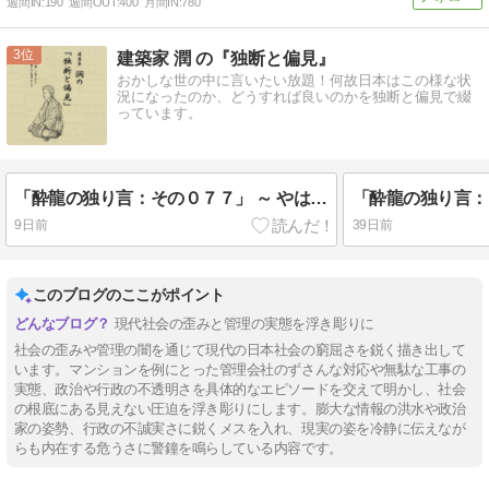
週間IN:
190
週間OUT:
400
月間IN:
780
3
建築家 潤 の『独断と偏見』
おかしな世の中に言いたい放題！何故日本はこの様な状
況になったのか、どうすれば良いのかを独断と偏見で綴
っています。
「酔龍の独り言：その０７７」 ～ やはり窮屈になった日本の社会 その１０ ～
9日前
39日前
このブログのここがポイント
現代社会の歪みと管理の実態を浮き彫りに
社会の歪みや管理の闇を通じて現代の日本社会の窮屈さを鋭く描き出して
います。マンションを例にとった管理会社のずさんな対応や無駄な工事の
実態、政治や行政の不透明さを具体的なエピソードを交えて明かし、社会
の根底にある見えない圧迫を浮き彫りにします。膨大な情報の洪水や政治
家の姿勢、行政の不誠実さに鋭くメスを入れ、現実の姿を冷静に伝えなが
らも内在する危うさに警鐘を鳴らしている内容です。