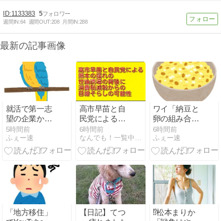
1133383
5
週間IN:
64
週間OUT:
208
月間IN:
288
最新の記事画像
就活で第一志
高市早苗と自
ワイ「納豆と
望の企業から
民党による熊
卵の組み合わ
内々定貰った!!
本の揺れの世
せうめえ」う
5時間前
6時間前
6時間前
ふぇー速
なんでも！一覧中(集)
ふぇー速
論誘導の背後
ざい奴「その
に消費税減税
組み合わせNG
からの目線そ
やで」
らしの可能性
「地方移住」
【日記】てつ
⁉️松本まりか