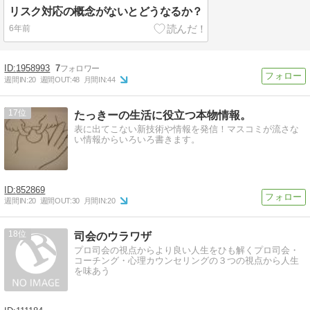
リスク対応の概念がないとどうなるか？
6年前
1958993
7
週間IN:
20
週間OUT:
48
月間IN:
44
17
たっきーの生活に役立つ本物情報。
表に出てこない新技術や情報を発信！マスコミが流さな
い情報からいろいろ書きます。
852869
週間IN:
20
週間OUT:
30
月間IN:
20
18
司会のウラワザ
プロ司会の視点からより良い人生をひも解くプロ司会・
コーチング・心理カウンセリングの３つの視点から人生
を味あう