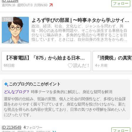
111184
週間IN:
16
週間OUT:
0
月間IN:
60
19
よろず学びの部屋 | 〜時事ネタから学ぶサイト〜
政治、経済、社会、文化など、ジャンルを問わず、興
味・関心のある時事問題や、そこから派生する事柄を自
分なりに噛み砕き、多角的な視点から考察することを目
指しています。ときには、自分自身の生き方をからめな
がら発信させていただきたいと思います。
【不審電話】「875」から始まる日本郵便の自動音声にだまされない！｜メッセージの正体と正しい対策を学ぶ
66日前
4ヶ月前
このブログのここがポイント
時事テーマを多角的に解説し、身近な疑問を解消
選挙や国の仕組み、世論の実態、個人と社会の関係性など、多様な社会課
題をわかりやすく掘り下げています。身近な疑問を投げかけながら、新た
な視点を得られる内容が充実しており、日常の気づきや理解を深めたい人
にぴったりです。
2134549
4