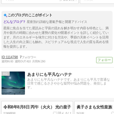
このブログのここがポイント
星座別の詳細な運氣予報と開運アドバイス
星座に焦点を当てた星読みと宇宙の流れを解き明かす内容を特色とし、満
月や新月の時期に合わせた運勢の変化や開運ポイントを詳しく紹介してい
ます。月のエネルギーを味方に付ける方法や、季節の天体イベントを活用
した人生の向上策にも触れ、スピリチュアルな視点で人生の質を高める情
報を提供します。
1114798
7
週間IN:
60
週間OUT:
410
月間IN:
290
8
あまりにも平凡なハテナ
あまりにも平凡なハテナです。あまりにも平凡で普通な
日常で感じるささやかな疑問や悩み問題を、発信しま
す。
令和8年8月8日 丙午（火火） 光の皇子
眞子さまも女性皇族
22時間前
5日前