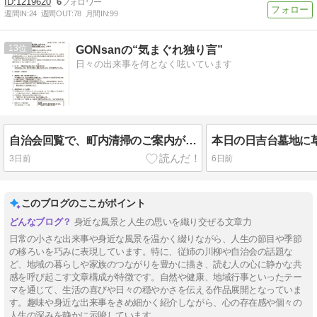
1219620
6
週間IN:
24
週間OUT:
78
月間IN:
99
13
GONsanの“気まぐれ独り言”
日々の出来事を何となく呟いています
自治会回覧で、町内清掃のご案内が…
3日前
6日前
このブログのここがポイント
身近な風景と人生の思いを織り交ぜる文章力
日常の小さな出来事や身近な風景を温かく綴りながら、人生の節目や季節
の移ろいを巧みに表現しています。特に、従姉の川柳や自治会の話題な
ど、地域の暮らしや家族のつながりを豊かに描き、読む人の心に静かな共
感を呼び起こす文章構成が特徴です。自然や健康、地域行事といったテー
マを通じて、生活の喜びや日々の穏やかさを伝える作品展開となっていま
す。趣味や身近な出来事をきめ細かく紹介しながら、心の存在感や個々の
人生の深みを静かに示唆しています。