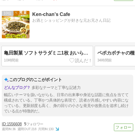
10
Ken-chan's Cafe
お酒とショッピングが好きな元お兄さん日記
亀田製菓 ソフトサラダミニ1枚 おいらのおやつ
ペポカボチャの種
10時間前
34時間前
このブログのここがポイント
多彩なテーマと丁寧な記述力
幅広いテーマを扱いながらも、日常の出来事や身近な話題に焦点を当てて
構成されている。丁寧かつ具体的な表現で、読者が共感しやすい内容にな
っている。更新頻度も高く、身の回りの小さな発見や改善点を追求し続け
ている点が特徴的だ。
1556608
5
週間IN:
36
週間OUT:
218
月間IN:
130