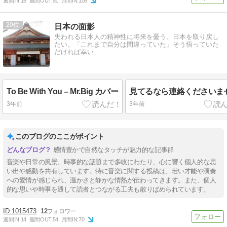
週間IN:
15
週間OUT:
51
月間IN:
105
20
日本の面影
失われる日本人の精神性に将来を憂う。日本を取り戻し
たい。「これまで自分は間違っていた」そう悟っていた
だければ幸い
To Be With You – Mr.Big カバー
見てるなら連絡くださいま
3年前
3年前
このブログのここがポイント
感情豊かで自然なタッチが魅力的な記事群
音楽や日常の風景、時事的な話題まで多岐にわたり、心に響く個人的な思
い出や感動を共有しています。特に音楽に関する投稿は、若い才能や演奏
への愛情が感じられ、温かさと静かな情熱が伝わってきます。また、個人
的な思いや時事を通して読者とつながる工夫も散りばめられています。
1015473
12
週間IN:
14
週間OUT:
54
月間IN:
70