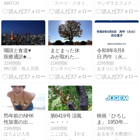
WATCH
「スーツ・スタイリスト」のblog
マンデラエフェクト情報局
評判？まわり
レディースみ
の評価は？
たいでオシャ
レ！秋用のコ
ート生地とし
て作ろうか？
咽頭と食道♥
まとまった休
令和8年8月8
医療通訳♣食
みが取れた時
日 丙午（火
道は英語
は、今後の人
火） 光の皇子
21時間前
21時間前
22時間前
神の国・地上天国の実現を目指して！
ビジネスピープル共和国
あまりにも平凡なハテナ
で esophagus ／
生についてじ
医学用語：
っくり考えよ
pharynx♥
う
⁉️5年前のNHK
第6419号 涼風
映画「ひろし
性加害の出演
～・・・
ま」 1953年
者は「今も普
（昭和28年）
23時間前
24時間前
24時間前
ほろよひ人生
ここばな。【やまちゃんのここだけの話】
ある女子大教授のつぶやき
通の顔して芸
公開