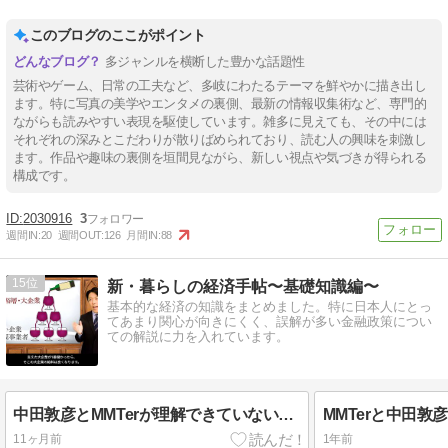
このブログのここがポイント
多ジャンルを横断した豊かな話題性
芸術やゲーム、日常の工夫など、多岐にわたるテーマを鮮やかに描き出し
ます。特に写真の美学やエンタメの裏側、最新の情報収集術など、専門的
ながらも読みやすい表現を駆使しています。雑多に見えても、その中には
それぞれの深みとこだわりが散りばめられており、読む人の興味を刺激し
ます。作品や趣味の裏側を垣間見ながら、新しい視点や気づきが得られる
構成です。
2030916
3
週間IN:
20
週間OUT:
126
月間IN:
88
15
新・暮らしの経済手帖〜基礎知識編〜
基本的な経済の知識をまとめました。特に日本人にとっ
てあまり関心が向きにくく、誤解が多い金融政策につい
ての解説に力を入れています。
中田敦彦とMMTerが理解できていない金融政策の基本の”キ” ～中田敦彦とMMT批判２～
11ヶ月前
1年前