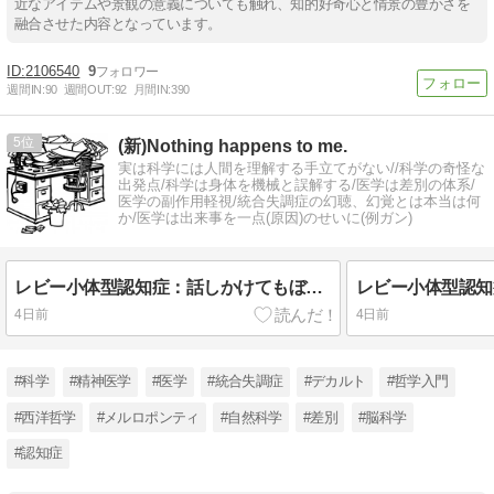
近なアイテムや景観の意義についても触れ、知的好奇心と情景の豊かさを
融合させた内容となっています。
2106540
9
週間IN:
90
週間OUT:
92
月間IN:
390
5
(新)Nothing happens to me.
実は科学には人間を理解する手立てがない//科学の奇怪な
出発点/科学は身体を機械と誤解する/医学は差別の体系/
医学の副作用軽視/統合失調症の幻聴、幻覚とは本当は何
か/医学は出来事を一点(原因)のせいに(例ガン)
レビー小体型認知症：話しかけてもぼうっとして返事がない、傾眠、ちょこちょこ歩き、幻視、幻聴の理由は何か（6/6）
4日前
4日前
#科学
#精神医学
#医学
#統合失調症
#デカルト
#哲学入門
#西洋哲学
#メルロポンティ
#自然科学
#差別
#脳科学
#認知症