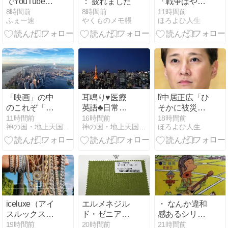
でYouTubeで
： 疲れました
「戦争はやっ
検索すると悲
ちゃいかん」
8時間前
8時間前
11時間前
ふぇー速
やくものメモ帳
ほろよひ人生
惨だよな
自身の身体に
刻んだ“祖父の
言葉”を投稿
-2chまとめ-
「映画」の中
耳鳴り♥医療
⁉️中居正広「ひ
のこれぞ「映
英語♣日常会
そかに被災地
画」というこ
話 ringing in
支援」か 2016
11時間前
16時間前
18時間前
神の国・地上天国の実現を目指して！
神の国・地上天国の実現を目指して！
ほろよひ人生
とが起きる！
the ears医学用
年の熊本地震
語 tinnitus♥
直後には現地
で炊き出し 親
友・松本人志
の闘病に心を
痛め、頻繁に
連絡も -2chま
とめ-
iceluxe（アイ
エルメネジル
・ なんか違和
スルックス）
ド・ゼニアの
感あるシリー
は口コミでも
モヘア生地が
ズ その353
19時間前
20時間前
21時間前