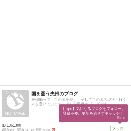
9
国を憂う夫婦のブログ
夫婦揃って、この国を愛し、そしてこの国の現状・行く
末を憂いています。そんな私達のブログです
【Tips】気になるブログをフォロー。

登録不要。更新を逃さずキャッチ！
閉じる
1061300
週間IN:
40
週間OUT:
10
月間IN:
110