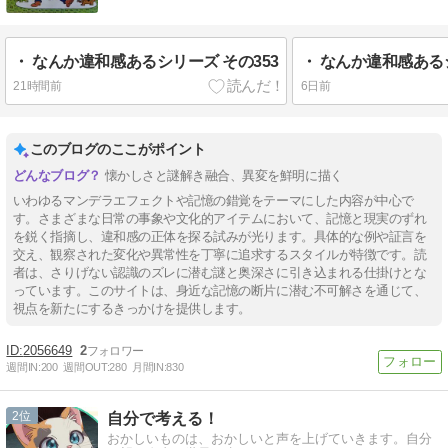
・ なんか違和感あるシリーズ その353
・ なんか違和感あるシ
21時間前
6日前
このブログのここがポイント
懐かしさと謎解き融合、異変を鮮明に描く
いわゆるマンデラエフェクトや記憶の錯覚をテーマにした内容が中心で
す。さまざまな日常の事象や文化的アイテムにおいて、記憶と現実のずれ
を鋭く指摘し、違和感の正体を探る試みが光ります。具体的な例や証言を
交え、観察された変化や異常性を丁寧に追求するスタイルが特徴です。読
者は、さりげない認識のズレに潜む謎と奥深さに引き込まれる仕掛けとな
っています。このサイトは、身近な記憶の断片に潜む不可解さを通じて、
視点を新たにするきっかけを提供します。
2056649
2
週間IN:
200
週間OUT:
280
月間IN:
830
2
自分で考える！
おかしいものは、おかしいと声を上げていきます。自分