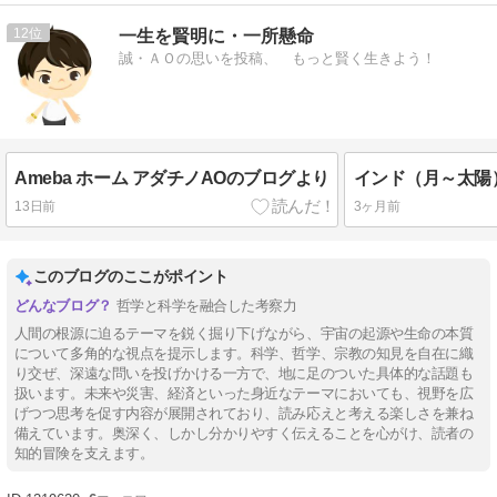
12
一生を賢明に・一所懸命
誠・ＡＯの思いを投稿、 もっと賢く生きよう！
Ameba ホーム アダチノAOのブログより
13日前
3ヶ月前
このブログのここがポイント
哲学と科学を融合した考察力
人間の根源に迫るテーマを鋭く掘り下げながら、宇宙の起源や生命の本質
について多角的な視点を提示します。科学、哲学、宗教の知見を自在に織
り交ぜ、深遠な問いを投げかける一方で、地に足のついた具体的な話題も
扱います。未来や災害、経済といった身近なテーマにおいても、視野を広
げつつ思考を促す内容が展開されており、読み応えと考える楽しさを兼ね
備えています。奥深く、しかし分かりやすく伝えることを心がけ、読者の
知的冒険を支えます。