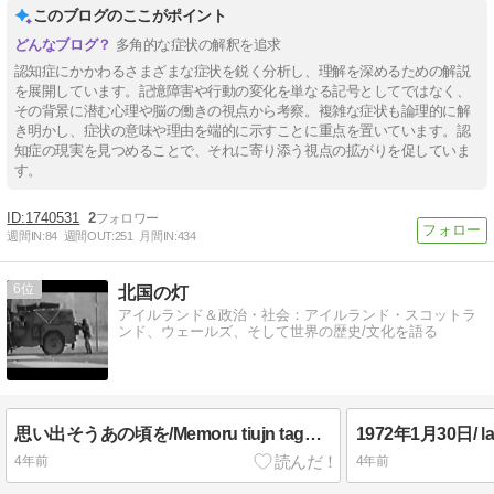
このブログのここがポイント
多角的な症状の解釈を追求
認知症にかかわるさまざまな症状を鋭く分析し、理解を深めるための解説
を展開しています。記憶障害や行動の変化を単なる記号としてではなく、
その背景に潜む心理や脳の働きの視点から考察。複雑な症状も論理的に解
き明かし、症状の意味や理由を端的に示すことに重点を置いています。認
知症の現実を見つめることで、それに寄り添う視点の拡がりを促していま
す。
1740531
2
週間IN:
84
週間OUT:
251
月間IN:
434
6
北国の灯
アイルランド＆政治・社会：アイルランド・スコットラ
ンド、ウェールズ、そして世界の歴史/文化を語る
思い出そうあの頃を/Memoru tiujn tagojn/Remember those days
4年前
4年前