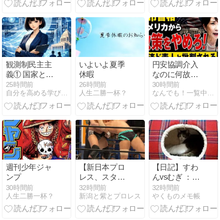
能活動して
る」ネット
「受信料を取
るくらいなら
詳細を伝え
よ」 -2chまと
め-
観測制民主主
いよいよ夏季
円安協調介入
義① 国家と
休暇
なのに何故？
は、公共OSで
高市首相の消
25時間前
26時間前
30時間前
自分を高める学び研究所
人生二勝一杯？
なんでも！一覧中(集)
ある
費税減税がア
メリカから批
判される理由
とは？
週刊少年ジャ
【新日本プロ
【日記】すわ
ンプ
レス、スター
んvsむぎ ：嬉
ダム】真田聖
しいことです
30時間前
32時間前
32時間前
人生二勝一杯？
新潟と紫とプロレス
やくものメモ帳
也（コス）が
復活！？そし
て柏崎方面で