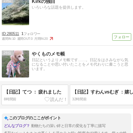
25
Kirkの独白
いろいろな話題を提供します。
280511
1
週間IN:
10
週間OUT:
0
月間IN:
20
26
やくものメモ帳
日記というよりメモ帳です……。日記をはさみながら気
になることや思い付いたことをメモ代わりに書こうと思
います。
【日記】てつ ： 疲れました
【日記】すわんvsむぎ ：嬉
8時間前
32時間前
このブログのここがポイント
動物たちの深い絆と日常の変化を丁寧に描写