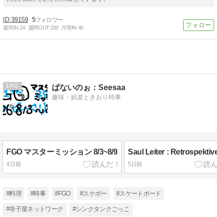
39159
5
週間IN:
24
週間OUT:
230
月間IN:
46
14
ぱないのぉ：Seesaa
趣味・娯楽ときおり時事
FGO マスターミッション 8/3~8/9
Saul Leiter : Retrospektiv
4日前
5日前
#料理
#時事
#FGO
#スケボー
#スケートボード
#寺子屋ネットワーク
#シンクタンクごっこ