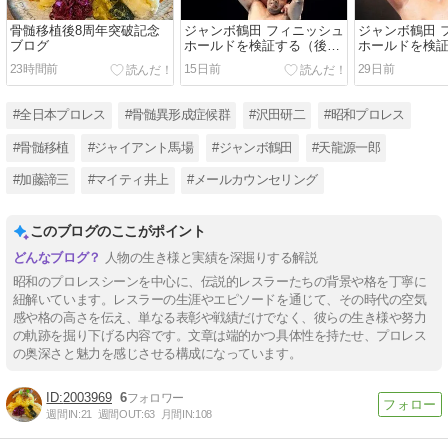
骨髄移植後8周年突破記念
ジャンボ鶴田 フィニッシュ
ジャンボ鶴田 
ブログ
ホールドを検証する（後
ホールドを検
編）
編）
23時間前
15日前
29日前
#全日本プロレス
#骨髄異形成症候群
#沢田研二
#昭和プロレス
#骨髄移植
#ジャイアント馬場
#ジャンボ鶴田
#天龍源一郎
#加藤諦三
#マイティ井上
#メールカウンセリング
このブログのここがポイント
人物の生き様と実績を深掘りする解説
昭和のプロレスシーンを中心に、伝説的レスラーたちの背景や格を丁寧に
紐解いています。レスラーの生涯やエピソードを通じて、その時代の空気
感や格の高さを伝え、単なる表彰や戦績だけでなく、彼らの生き様や努力
の軌跡を掘り下げる内容です。文章は端的かつ具体性を持たせ、プロレス
の奥深さと魅力を感じさせる構成になっています。
2003969
6
週間IN:
21
週間OUT:
63
月間IN:
108