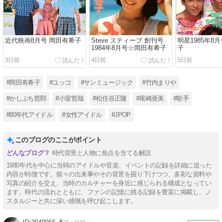
近代映画8月号 岡田有希子
Steve スティーブ 創刊号
明星1985年8
1984年8月号☆岡田有希子
子
3日前
4日前
5日前
#岡田有希子
#ユッコ
#サンミュージック
#竹内まりや
#かしぶち哲郎
#小室哲哉
#松任谷正隆
#尾崎亜美
#歌手
#80年代アイドル
#女性アイドル
#JPOP
このブログのここがポイント
時代背景と人物に焦点を当てる解説
1980年代を中心に当時のアイドルや音楽、イベントの記録を詳細に追った
内容が特徴です。個々の出来事やその背景を掘り下げつつ、多彩な資料や
写真の紹介を交え、当時のカルチャーを身近に感じられる構成となってい
ます。時代の流れとともに、ファンの記憶に残る記録を豊富に掲載し、ノ
スタルジーと共に深い感慨を呼び起こします。