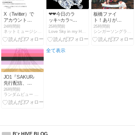
ったジョー・
ストラマーが
X（Twitter）で
❤❤今日のラ
板橋ファイ
書き上げたセ
アカウントが
ッキ~カラ~❤.
ト！ありがと
ットリスト
ロックされて
愛 茜色....夢心
う【写真公
24時間前
25時間前
25時間前
が、30年の時
ネットミュージシャンWindzBlueの試行錯誤Story
Love Sky in my Heart...
シンガーソングライター繭(まゆ)のミュージックライフ♪
解除できない
❤
開】＆今夜は
を超えて蘇っ
事象
カラーシング
た
配信♪
全て表示
JO1『SAKURA』
先行配信、リ
リック・ビデ
26時間前
ランダムビュー アソート
オ公開、中毒
性あり/ グラミ
ー賞アジア部
門にエントリ
ーできる？
B'z HIVE BLOG