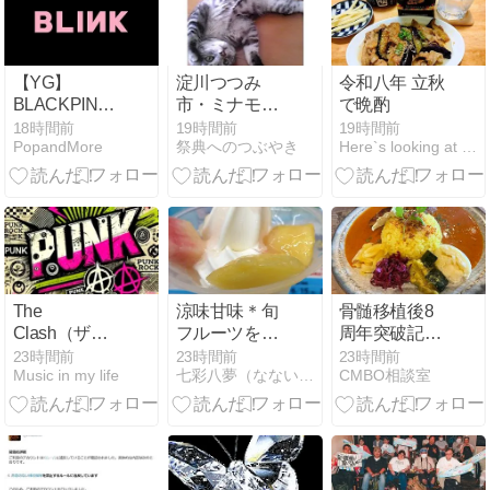
【YG】
淀川つつみ
令和八年 立秋
BLACKPINK
市・ミナモ十
で晩酌
のファンがゴ
三(大阪市淀川
18時間前
19時間前
19時間前
PopandMore
祭典へのつぶやき
Here`s looking at you,kid
ルフクラブを
区) (再掲載)
もって事務所
を襲撃‼
The
涼味甘味＊旬
骨髄移植後8
Clash（ザ・
フルーツをい
周年突破記念
クラッシュ）
ただく。〜
ブログ
23時間前
23時間前
23時間前
Music in my life
七彩八夢（なないろはちむ）
CMBO相談室
『Hits Back』
― 1982年7月
10日、ブリク
ストン・フェ
アディールの
ステージに立