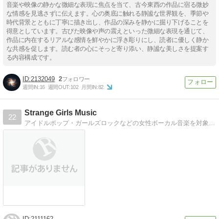
音楽や映像の静かな微細な表現に焦点を当て、古今東西の作品に宿る微妙
な情感を見逃さずに伝えます。心の奥底に触れる静謐な世界観を、季節や
時代背景とともに丁寧に描き出し、作品の深みを静かに掘り下げることを
得意としています。古びた映像や声の震えといった微細な表現を通じて、
作品に内在するリアルな感情を鮮やかに浮き彫りにし、読者に優しく静か
な共感を促します。読む者の心にそっと寄り添い、静謐な美しさを提案す
る内容構成です。
2132049
2
週間IN:
16
週間OUT:
102
月間IN:
82
Strange Girls Music
22
アイドルポップ・ガールズロックなどの女性ボーカル音楽を対象としたディスクレビューサイトです。アイドルグループや女性ボーカルバンドを中心に幅広い年代のCDレビューを掲載しています。
2111162