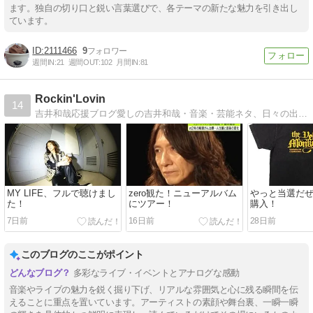
ます。独自の切り口と鋭い言葉選びで、各テーマの新たな魅力を引き出し
ています。
2111466
9
週間IN:
21
週間OUT:
102
月間IN:
81
Rockin'Lovin
14
吉井和哉応援ブログ愛しの吉井和哉・音楽・芸能ネタ、日々の出来事を勝手気ままに書いちゃいマス
MY LIFE、フルで聴けまし
zero観た！ニューアルバム
やっと当選だ
た！
にツアー！
購入！
7日前
16日前
28日前
このブログのここがポイント
多彩なライブ・イベントとアナログな感動
音楽やライブの魅力を鋭く掘り下げ、リアルな雰囲気と心に残る瞬間を伝
えることに重点を置いています。アーティストの素顔や舞台裏、一瞬一瞬