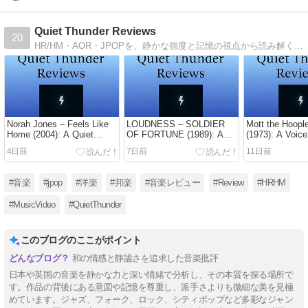
Quiet Thunder Reviews
20
HR/HM・AOR・JPOPを、静かな強度と記憶の視点から読み解く批評的エッセイ。
Norah Jones – Feels Like
LOUDNESS – SOLDIER
Mott the Hoopl
Home (2004): A Quiet
OF FORTUNE (1989): A
(1973): A Voic
Landscape of Summer
Quiet Tension at the Edge
Between Shad
4日前
7日前
11日前
Light and Shadow
of Change
Resolve
#音楽
#jpop
#洋楽
#邦楽
#音楽レビュー
#Review
#HRHM
#MusicVideo
#QuietThunder
このブログのここがポイント
和の情感と静謐さを追求した音楽批評
日本や英国の音楽を静かな力と深い情緒で分析し、その本質を探る場所で
す。作品の背後にある意図や記憶を尊重し、派手さよりも微細な美を見極
めています。ジャズ、フォーク、ロック、シティポップなど多彩なジャン