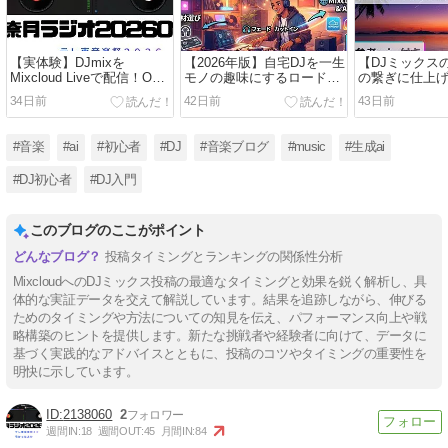
【実体験】DJmixを
【2026年版】自宅DJを一生
【DJミックス
Mixcloud Liveで配信！OBS
モノの趣味にするロードマ
の繋ぎに仕上げ
設定を初心者向けに解説
ップ｜初心者向け完全ガイ
つの修正ステ
34日前
42日前
43日前
ド
誤のプロセス
#音楽
#ai
#初心者
#DJ
#音楽ブログ
#music
#生成ai
#DJ初心者
#DJ入門
このブログのここがポイント
投稿タイミングとランキングの関係性分析
MixcloudへのDJミックス投稿の最適なタイミングと効果を鋭く解析し、具
体的な実証データを交えて解説しています。結果を追跡しながら、伸びる
ためのタイミングや方法についての知見を伝え、パフォーマンス向上や戦
略構築のヒントを提供します。新たな挑戦者や経験者に向けて、データに
基づく実践的なアドバイスとともに、投稿のコツやタイミングの重要性を
明快に示しています。
2138060
2
週間IN:
18
週間OUT:
45
月間IN:
84