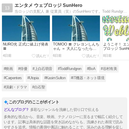
エンタメ ウェブロッジ SunHero
13
当ロッジの支配人 兼 従業員（笑）のSunHeroです。Todd Rundgrenと谷村有美とBoAの音楽をこよなく愛する毒心翁が、お気に入りの音楽や映画（時々ドラマ）などを語るブログです。どうぞヨロシクお願いします。
NURO光 正式に値上げ発表
TOMOO 〓 クレヨンしんち
ようこそ！ エ
〓
ゃん ＝ 大人になったら
ブロッジ SunH
［2026 Japan］
Ver.8）
4日前
6日前
8日前
#映画
#俳優
#上白石萌音
#ToddRundgren
#BoA
#谷村有美
#Carpenters
#Utopia
#KasimSulton
#IT機器・ネット環境
#演劇・ドラマ
#白石聖
このブログのここがポイント
多彩なジャンルを洗練した切り口で伝える
多角的な視点から、音楽、映画、テクノロジーに至るまで幅広く紹介して
います。記事は具体的な話題を突き詰めながらも、洗練された表現で読み
やすさを追求。情報の裏側や裏話に触れることで、深みのある理解を促し