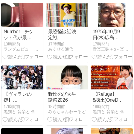
門』不適格で
はない/ 初日売
上高水準
Number_i チケ
最恐怪談話決
1975年10月9
ット代が最高
定戦
日(木)広島Ｖ
3万2800円！
１か 中日Ｖ２
13時間前
17時間前
17時間前
ランダムビュー セレクト
あくせる通信
音楽三昧＋α - 楽天ブログ
旧ジャニは格
か、残り試合
安、BTSは最
から見る
高4万5000
円、ブルー
ノ・マーズは
15万円/ 滝沢
社長
【ヴィランの
野比のび太生
【Refuge】
掟】
誕祭2026
8/8(土)OneDrop
8/8(土)Galaxy
performance#9
17時間前
18時間前
18時間前
黒猫と 音楽と 金色の夢と...
みらちゃんわーるど
黒猫と 音楽と 金色の夢と...
SUPER LIVE
／ワンマンラ
／キミ推しフ
イブ
ェス vol.165