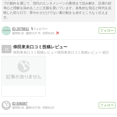
プの動向を通じて、現代のエンタメシーンの裏側まで読み解き、読者の好
奇心と理解を深めることに主眼を置いています。多角的な視点と時代を反
映した切り口で、華やかさだけでない裏の動きも余すところなく伝えま
す。
2078811
5
週間IN:
20
週間OUT:
76
月間IN:
68
倖田來未口コミ投稿レビュー
16
倖田來未口コミ投稿レビュー倖田來未口コミ投稿レビュー 紹介
936087
週間IN:
20
週間OUT:
60
月間IN:
20