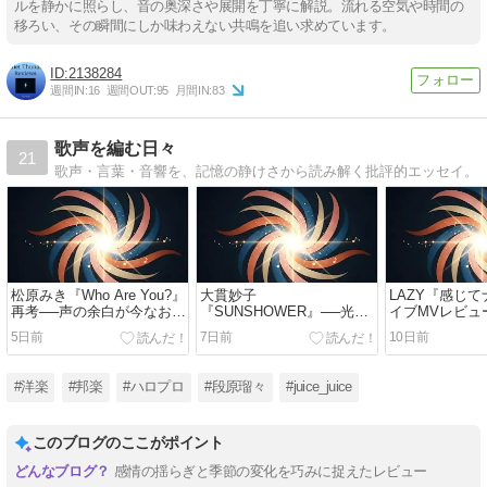
ルを静かに照らし、音の奥深さや展開を丁寧に解説。流れる空気や時間の
移ろい、その瞬間にしか味わえない共鳴を追い求めています。
2138284
週間IN:
16
週間OUT:
95
月間IN:
83
歌声を編む日々
21
歌声・言葉・音響を、記憶の静けさから読み解く批評的エッセイ。
松原みき『Who Are You?』
大貫妙子
LAZY『感じ
再考──声の余白が今なお響
『SUNSHOWER』──光が
イブMVレビュ
く理由
記憶の輪郭をそっと揺らす
声の記憶を揺
5日前
7日前
10日前
歌声レビュー
#洋楽
#邦楽
#ハロプロ
#段原瑠々
#juice_juice
このブログのここがポイント
感情の揺らぎと季節の変化を巧みに捉えたレビュー