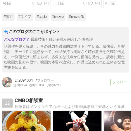
ビュー｜盗まれた自転車を
陽が沈まない村で、喪失し
レビュー｜傷
6日前
13日前
20日前
追って全米横断。ティム・
た女性が新たな“家族”を得
がらも人間を
バートンの原点が詰まった
る。明るさが恐怖を増幅す
DCユニバース
奇想天外なロードムービー
る異色ホラー【SDR / dts-
スーパーヒーロー
#旅行
#ライブ
#apple
#movie
#movie4k
【Dolby Vision / dts-HD
HD MA】
Vision / Dolb
MA】
このブログのここがポイント
最新技術と鋭い表現が融合した映画評
話題作を鋭く解説し、その魅力を徹底的に掘り下げている。映像美、音響
設計、テーマ性に焦点を当て、作品が持つ奥深さや時代背景を的確に伝え
る。一側面だけに留まらず、多角的な視点から価値を見出し、読者に新た
な映画の見方を促す。映画の本質を追求し、作品に込められた立体的な世
界観を伝える。
2094884
7
週間IN:
24
週間OUT:
48
月間IN:
99
CMBO相談室
12
執筆者はメンタルケア心理士および骨髄異形成症候群という血液のがんの治療中。患者側の気持ちを中心に社会問題や趣味の昭和プロレス・歌手の沢田研二さんの事も日記形式で書いて行きます。