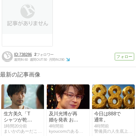
738286
2
週間IN:
60
週間OUT:
50
月間IN:
290
最新の記事画像
生方美久「T
及川光博が再
今日は888で
シャツが乾く
婚を発表 お相
通常。
まで」蒼井優
手は妊娠「二
1時間20分前
4時間前
4時間前
まいかのあーだこーだ
kyoucomのあることないこと
警備員の人生底上げブログ「ウントコショ」
の長回しワン
人の間に新し