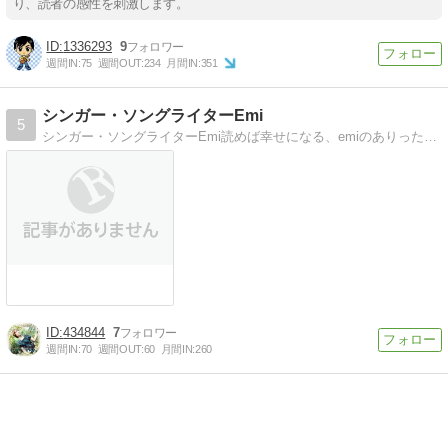
り、読者の感性を刺激します。
1336293
9
週間IN:
75
週間OUT:
234
月間IN:
351
シンガー・ソングライターEmi
5
シンガー・ソングライターEmi読めば幸せになる、emiのありったけ日記
434844
7
週間IN:
70
週間OUT:
60
月間IN:
260