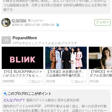
の輝きを具体的かつ鮮明に表現し、読んでいるだけでその場にいるかのよ
うな臨場感を追求。日常と非日常が交錯する特別な瞬間を伝える文章が特
徴です。
597894
5
週間IN:
20
週間OUT:
280
月間IN:
100
PopandMore
15
JYPを中心としたアイドルまとめブログです
【YG】BLACKPINKのファ
【乃木坂】水谷豊の息子、
【TWICE】
ンがゴルフクラブをもって
三山凌輝がW不倫‼共演し
ダブル主演の
事務所を襲撃‼
た久保史緒里と中村麗乃が
初挑戦‼
18時間前
15日前
24日前
心配な件
このブログのここがポイント
最新のアイドル動向と意外な変化分析
国内外のアイドルやK-POP、J-POPの動きを鋭く捉え、個々の出演や行動
がもたらす社会的な影響に焦点を当てています。話題のイベントやグルー