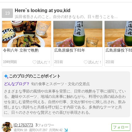
Here`s looking at you,kid
19
浜田省吾さんのこと。自分の好きなもの。日々想うことを...
令和八年 立秋で晩酌
広島原爆投下81年
広島原爆投下8
19時間前
2日前
2日前
このブログのここがポイント
旬の食事とスポーツ・文化の交差点
さまざまな季節の風情や出来事を背景に、日常の晩酌を丁寧に描写してい
る。趣味やスポーツ、地域の出来事に触れながら、料理やお酒の組み合わ
せを楽しむ姿勢が伺える。自然や行事、文化が鮮やかに映し出され、飲み
惜しまない気持ちと共感を呼び起こす内容である。多角的なテーマと共
に、日々のささやかな贅沢とその喜びが表現される。
1763773
3
週間IN:
18
週間OUT:
297
月間IN:
42