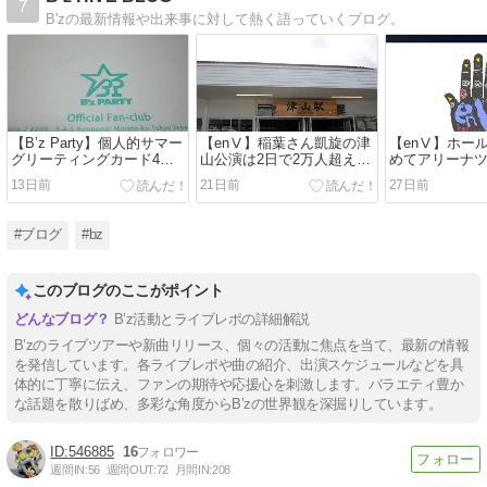
7
B'zの最新情報や出来事に対して熱く語っていくブログ。
【B’z Party】個人的サマー
【enⅤ】稲葉さん凱旋の津
【enⅤ】ホー
グリーティングカード4
山公演は2日で2万人超え
めてアリーナ
選！
か！？
13日前
21日前
27日前
#ブログ
#bz
このブログのここがポイント
B’z活動とライブレポの詳細解説
B’zのライブツアーや新曲リリース、個々の活動に焦点を当て、最新の情報
を発信しています。各ライブレポや曲の紹介、出演スケジュールなどを具
体的に丁寧に伝え、ファンの期待や応援心を刺激します。バラエティ豊か
な話題を散りばめ、多彩な角度からB’zの世界観を深掘りしています。
546885
16
週間IN:
56
週間OUT:
72
月間IN:
208