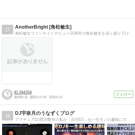
AnotherBright [角松敏生]
17
角松敏生ファンサイトデビュー25周年の角松敏生を深く掘り下げてみよう
294259
週間IN:
20
週間OUT:
60
月間IN:
20
DJ宇奈月のうなずくブログ
18
アマチュアDJ歴20数年の私が「自宅DJ」を一生モノの趣味にするやり方お教えします！！DJビギナー向けの、DJの初期設定・基本テクニック・YOUTUBEへのアップロード方法等、その他DJ支援アプリの公開まで、毎週２回ほど更新してます！！