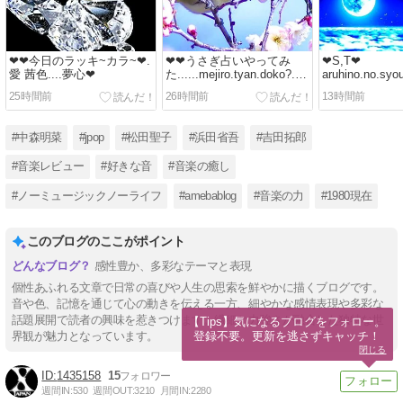
❤❤今日のラッキ~カラ~❤.
❤❤うさぎ占いやってみ
❤S,T❤
愛 茜色....夢心❤
た......mejiro.tyan.doko?.❤
aruhino.no.s
❤,,
kokoni.iru..,,,,
25時間前
26時間前
13時間前
#中森明菜
#jpop
#松田聖子
#浜田省吾
#吉田拓郎
#音楽レビュー
#好きな音
#音楽の癒し
#ノーミュージックノーライフ
#amebablog
#音楽の力
#1980現在
このブログのここがポイント
感性豊か、多彩なテーマと表現
個性あふれる文章で日常の喜びや人生の思索を鮮やかに描くブログです。
音や色、記憶を通じて心の動きを伝える一方、細やかな感情表現や多彩な
話題展開で読者の興味を惹きつけます。繊細と力強さが融合した独特な世
【Tips】気になるブログをフォロー。

登録不要。更新を逃さずキャッチ！
界観が魅力となっています。
閉じる
1435158
15
週間IN:
530
週間OUT:
3210
月間IN:
2280