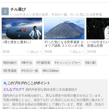
チル菜び
2
いつか行きたい日本の名所、今日の一曲、行った気になる世界遺産、車中泊旅行ネタ、などを自分勝手に書き綴ってます
♪僕と彼女と週末に♪
行った気になる世界遺産 エ
いつか行きた
オリア諸島 ストロンボリ島
岩屋山石窟
3日前
9日前
14日前
#国内旅行
#車中泊
#中森明菜
#キャンピングカー
#道の駅
#世界遺産
#今日の一曲
#MrꓸChildren
このブログのここがポイント
国内外多彩な観光名所と文化遺産紹介
国内外のおすすめ地を紹介し、異なる歴史や自然の魅力を伝えています。
写真や情報とともに、未訪でも行った気分になれる工夫が随所に施されて
おり、旅行気分を高める情報源として優れています。歴史・風景・文化の
幅広いテーマを散りばめ、読者の興味を引きつけています。