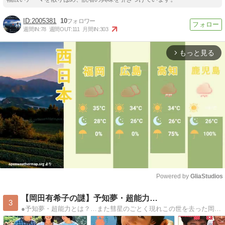
2005381
10
週間IN:
78
週間OUT:
111
月間IN:
303
もっと見る
arrow_forward_ios
Powered by 
GliaStudios
Mute
【岡田有希子の謎】予知夢・超能力…
3
●予知夢・超能力とは？…また彗星のごとく現れこの世を去った岡田有希子の謎に迫る!!