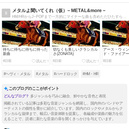
メタルよ聞いてくれ（仮）− METAL&more −
8
HM/HRからJ−POPまで一方的にマイナーな曲も含めただひたすら好きな曲をシェアするブログかつ私的フェイバリットソングの置き場。Metal will never die !
待ちに待ちに待ちに待った
切なくも美しいクラシカル
アース・ウィ
新曲
さ(ZONATA)
ド・ファイア
4日前
6日前
8日前
#ヘヴィ・メタル
#メタル
#ハードロック
#HM・HR
このブログのここがポイント
多ジャンルを巧みに融合、鮮やかな音色と表現
掲載されている記事は多彩な音楽ジャンルを網羅し、国内外のバンドやア
ーティストの個性を豊かに紹介しています。国内のロックやメタルからク
ラシカルな旋律まで、幅広い音楽体験を提案し、各編成や楽曲の魅力を伝
えることで、読者に新たな音楽の扉を開くきっかけを与えています。