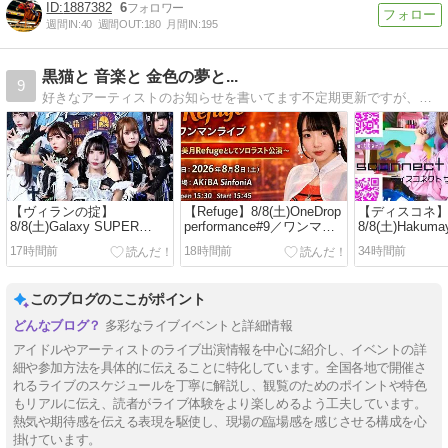
1887382
6
週間IN:
40
週間OUT:
180
月間IN:
195
黒猫と 音楽と 金色の夢と...
9
好きなアーティストのお知らせを書いてます不定期更新ですが、おヒマなら見てみて下さい。
【ヴィランの掟】
【Refuge】8/8(土)OneDrop
【ディスコネ
8/8(土)Galaxy SUPER
performance#9／ワンマン
8/8(土)Haku
LIVE／キミ推しフェス
ライブ
ー＠今池3STA
17時間前
18時間前
34時間前
vol.165
このブログのここがポイント
多彩なライブイベントと詳細情報
アイドルやアーティストのライブ出演情報を中心に紹介し、イベントの詳
細や参加方法を具体的に伝えることに特化しています。全国各地で開催さ
れるライブのスケジュールを丁寧に解説し、観覧のためのポイントや特色
もリアルに伝え、読者がライブ体験をより楽しめるよう工夫しています。
熱気や期待感を伝える表現を駆使し、現場の臨場感を感じさせる構成を心
掛けています。