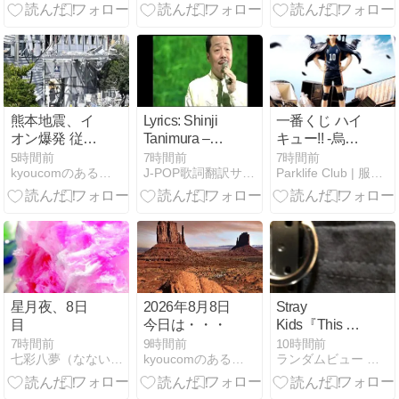
カット電話７
い命を授かっ
分！
ております」
熊本地震、イ
Lyrics: Shinji
一番くじ ハイ
オン爆発 従業
Tanimura –
キュー!! -烏野
員の避難誘導
Santo
の未来-、8/15
5時間前
7時間前
7時間前
kyoucomのあることないこと
J-POP歌詞翻訳サイト
Parklife Club | 服も、音楽も、ゲームも。
で社内規定に
Monogatari
発売｜日向・
抵触か
(Tale of Three
影山フィギュ
Cities)
アと引き方ガ
イド【オンラ
インは9/7】
星月夜、8日
2026年8月8日
Stray
目
今日は・・・
Kids『This &
That』成熟の
7時間前
9時間前
10時間前
七彩八夢（なないろはちむ）
kyoucomのあることないこと
ランダムビュー アソート
秀作、ラップ
多めもグラミ
ー『アジア部