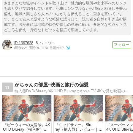
さまざまな地域やイベントを取り上げ、魅力的な場所や出来事へのリンク
を織り交ぜて紹介しています。記事はシンプルながら情報と励ましを兼ね
備え、地域の楽しさや人々のつながりを伝えることに重きを置いていま
す。まるで友人と話すような軽妙な語り口で、読む者を自然と引き込む構
成です。各記事には地域の特色や催しの詳細に触れ、多角的な視点から見
どころを伝え、身近なトピックを幅広く網羅しています。
1367628
8
週間IN:
26
週間OUT:
170
月間IN:
116
がちゃんの部屋~映画と旅行の偏愛
11
輸入盤DVD/Blu-ray/4K UHD Blu-rayとApple TV 4Kで見た映画のレビューと、国内、海外で体験した旅行記、佐野元春をはじめとするライブレポート
『ピーウィーの大冒険』4K
『ミッドサマー』Blu-
『スーパーマン
UHD Blu-ray（輸入盤）レ
ray（輸入盤）レビュー｜太
4K UHD Blu