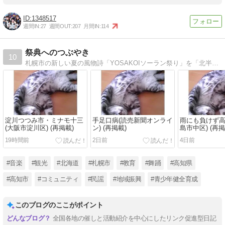
1348517
週間IN:
27
週間OUT:
207
月間IN:
114
祭典へのつぶやき
10
札幌市の新しい夏の風物詩「YOSAKOIソーラン祭り」を「北半球の祭典」に留まらず、「三ツ星の祭典」に発展させましょう。
淀川つつみ市・ミナモ十三
手足口病(読売新聞オンライ
雨にも負けず高
(大阪市淀川区) (再掲載)
ン) (再掲載)
島市中区) (再掲
19時間前
2日前
4日前
#音楽
#観光
#北海道
#札幌市
#教育
#舞踊
#高知県
#高知市
#コミュニティ
#民謡
#地域振興
#青少年健全育成
このブログのここがポイント
全国各地の催しと活動紹介を中心にしたリンク促進型日記