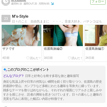
週間IN:
15
週間OUT:
20
月間IN:
85
M's-Style
23
日々のこと 自由気ままに ・・・。音楽大好き。パチンコはもっと好き。。。
ザクです
佐渡島旅編②
佐渡島旅編①
4日前
16日前
24日前
このブログのここがポイント
日常と好奇心を映す多彩な旅と趣味描写
身近な気温上昇や日常の何気ない瞬間を鋭く切り取りつつ、佐渡島の歴史
的遺跡や登山、ガンプラなど多岐にわたる趣味を等身大に綴っています。
雑多なテーマを散りばめながらも、それぞれの場面にリアルさと親しみや
すさを感じさせ、読者の興味を惹きつけています。日々の暮らしと趣味の
充実を巧みに表現した幅広い内容が特徴です。