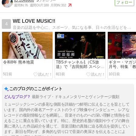
2049966
5
週間IN:
76
週間OUT:
188
月間IN:
332
WE LOVE MUSIC!!
4
音楽の話題を中心に、スポーツ、気になる事、日々の生活などを綴っていきます。
令和8年 熊本地震
TBSチャンネル1（CS放
ギター・マガジン
送）で『吉田拓郎 スペシャ
月号、特集「
ルLIVE 春だったね2026』
テレキャス学」が
5日前
8日前
10日前
が8/1放送に（テレビ初独占
売。
放送）。
このブログのここがポイント
最新ライブ・ドキュメンタリーとヴィンテージ復刻
ミュージックシーンの多彩な側面を詳細かつ鮮明に伝えることを旨として
います。国内外の著名アーティストのライブ映像やインタビュー、レアな
レコードの復刻情報などを網羅し、音楽そのものへの深い理解と情熱を伝
えることに重点を置いています。特に、歴史的名盤の復刻やライブの舞台
裏に潜入した作品紹介を通じて、音楽活動の真髄に迫る視点を提供してい
ます。新旧を問わず、多角的な切り口で音楽の奥深さを伝えることによ