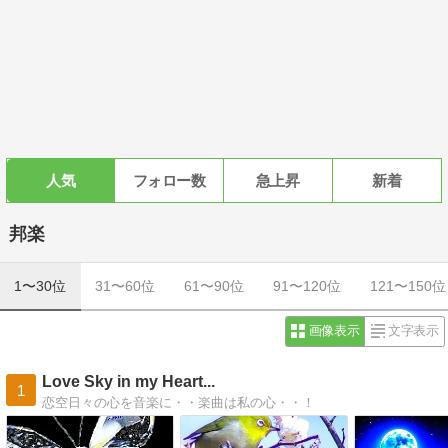
人気
フォロー数
急上昇
新着
邦楽
1〜30位
31〜60位
61〜90位
91〜120位
121〜150位
画像表示
文字表示
Love Sky in my Heart...
1
恋空日々の心を音楽に・・楽曲は私の心・・！