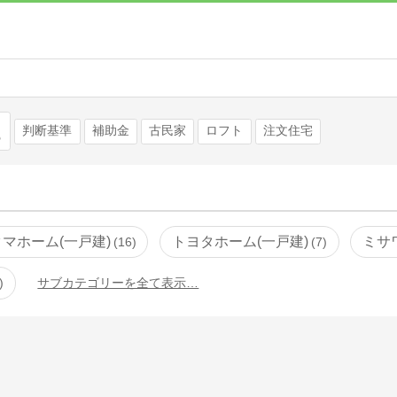
検索
判断基準
補助金
古民家
ロフト
注文住宅
タマホーム(一戸建)
トヨタホーム(一戸建)
ミサ
16
7
サブカテゴリーを全て表示…