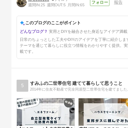
報告
週間IN:
25
週間OUT:
5
月間IN:
65
このブログのここがポイント
雹害を受けた納車半年のCX-
実用とDIYを融合させた身近なアイデア満載
5…車両保険と下取りで新車に
乗り換えた話
2年2ヶ月前
日常のちょっとした工夫やDIYのアイデアを丁寧に紹介し
テーマを通じて暮らしに役立つ情報をわかりやすく提供。実
載です。
すみふの二世帯住宅 建てて暮らして思うこと
5