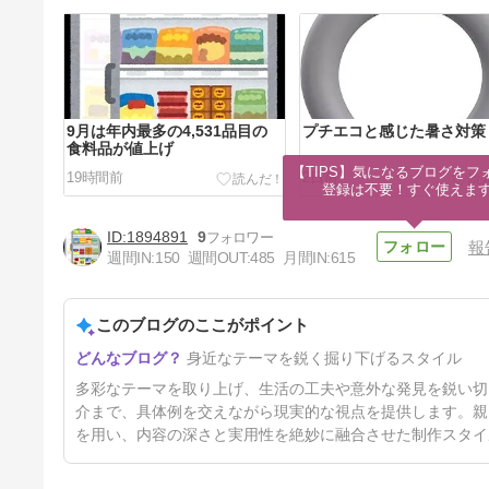
9月は年内最多の4,531品目の
プチエコと感じた暑さ対策
食料品が値上げ
【TIPS】気になるブログをフォ
19時間前
2日前
登録は不要！すぐ使えま
1894891
9
報
週間IN:
150
週間OUT:
485
月間IN:
615
このブログのここがポイント
お墓掃除も命がけ
身近なテーマを鋭く掘り下げるスタイル
5日前
多彩なテーマを取り上げ、生活の工夫や意外な発見を鋭い切
介まで、具体例を交えながら現実的な視点を提供します。親
を用い、内容の深さと実用性を絶妙に融合させた制作スタイ