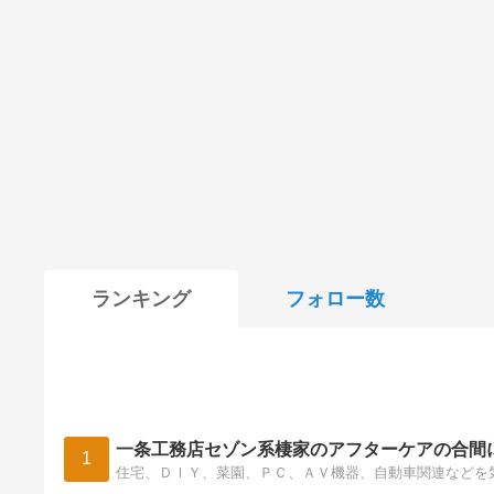
ランキング
フォロー数
一条工務店セゾン系棲家のアフターケアの合間
1
住宅、ＤＩＹ、菜園、ＰＣ、ＡＶ機器、自動車関連などを