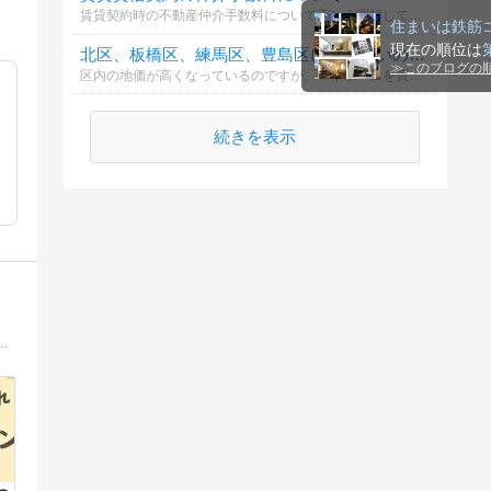
賃貸契約時の不動産仲介手数料について正しく理解していますか？誰が支払うべきで、どのように計算されるのかを確認しましょう。
順位
北区、板橋区、練馬区、豊島区にお住まいの方は、マイホームは何がいいですか？
区内の地価が高くなっているのですが、マイホームを買うなら、東京23区内でマンション？それとも埼玉県などの郊外に一戸建てがいいですか？
続きを表示
した。 ハウスメーカー選びから契約、建築後のメンテナンスまで、マイホームに関するあれこれを綴ります。