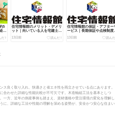
約5
住宅情報館のメリット・デメリ
住宅情報館の保証・アフター
経新
ット｜向いている人を宅建士が
ービス｜長期保証や点検制度
マン
解説
宅建士が徹底解説
13日前
13日前
告
ンス良く取り入れ、快適さと省エネ性を両立させている点にあります。
に合わせた詳細な性能比較が不可欠です。木造軸組工法を基本としつ
。一方、近年の倒産事例も踏まえ、資材価格や受注環境の変化を理解し
うに、詳細な工法や性能の理解を深める姿勢が、安全かつ安心な住まい