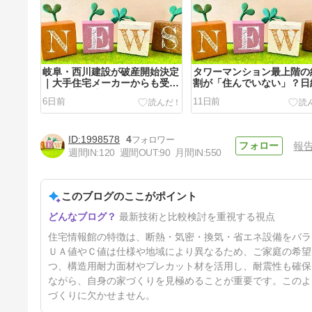
岐阜・西川建設が破産開始決定
タワーマンション最上階の
｜大手住宅メーカーからも受
割が「住んでいない」？日
注、受注環境の悪化で業績不振
聞調査で見えた投資化する
6日前
11日前
ション市場を宅建士が解説
1998578
4
報
週間IN:
120
週間OUT:
90
月間IN:
550
このブログのここがポイント
住宅情報館の断熱性能｜UA
最新技術と比較検討を重視する視点
値・C値やZEH対応、他社比較
を宅建士が解説
13日前
住宅情報館の特徴は、断熱・気密・換気・省エネ設備をバラ
ＵＡ値やＣ値は仕様や地域により異なるため、ご家庭の希望
つ、構造用耐力面材やプレカット材を活用し、耐震性も確保
ながら、自身の家づくりを見極めることが重要です。このよ
づくりに欠かせません。