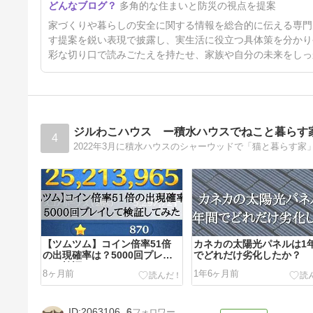
多角的な住まいと防災の視点を提案
7日前
家づくりや暮らしの安全に関する情報を総合的に伝える専門
す提案を鋭い表現で披露し、実生活に役立つ具体策を分かり
彩な切り口で読みごたえを持たせ、家族や自分の未来をしっ
ジルわこハウス ー積水ハウスでねこと暮らす
4
【ツムツム】コイン倍率51倍
カネカの太陽光パネルは1
の出現確率は？5000回プレイ
でどれだけ劣化したか？
して検証してみた
8ヶ月前
1年6ヶ月前
2063106
6