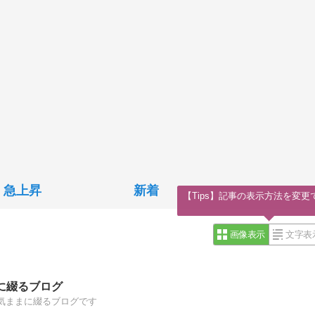
急上昇
新着
【Tips】記事の表示方法を変更
画像表示
文字表
に綴るブログ
気ままに綴るブログです