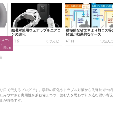
酷暑対策用ウェアラブルエアコ
積極的な省エネより熱ロス等
ンの進化
軽減が効果的なケース
ロー。

3日前
4日前
す。
閉じる
告
り口で伝えるブログです。季節の変化やトラブル対策から先進技術の紹
しみやすさと実用性を兼ね備えつつ、読む人を思わず引き込む鋭い表現
ルが特徴です。