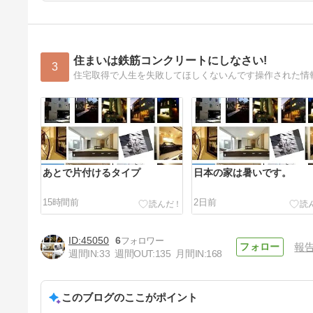
住まいは鉄筋コンクリートにしなさい!
3
住宅取得で人生を失敗してほしくないんです操作された情
あとで片付けるタイプ
日本の家は暑いです。
15時間前
2日前
45050
6
報
週間IN:
33
週間OUT:
135
月間IN:
168
このブログのここがポイント
過酷な避難所生活