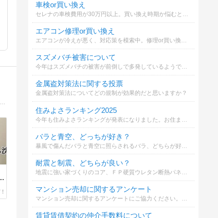
車検or買い換え
セレナの車検費用が30万円以上。買い換え時期か悩むとき。
エアコン修理or買い換え
エアコンが冷えが悪く、対応策を模索中。修理or買い換えかで悩んでいます。どちらが妥当でしょうか？
スズメバチ被害について
今年はスズメバチの被害が前倒しで多発しているようです。あなたはどの対策を取りますか？
金属盗対策法に関する投票
金属盗対策法についてどの規制が効果的だと思いますか？
積水ハウスのシャーウッドで「猫と暮らす家」を建てました！ファンタジスタ営業とド変態設計士との家づくりの様子を綴っています！
住みよさランキング2025
今年も住みよさランキングが発表になりました。お住まいの自治体（市町村）は何位か知るのもいいかと思います。
バラと青空、どっちが好き？
暴風で傷んだバラと青空に照らされるバラ、どちらが好みですか？
耐震と制震、どちらが良い？
地震に強い家づくりのコア、ＦＰ硬質ウレタン断熱パネルの効果について。耐震と制震について、どちらが良いか選択してください。
沈
マンション売却に関するアンケート
マンション売却に関するアンケートにご協力ください。あなたの意見が他の方の参考になります。
賃貸賃借契約の仲介手数料について