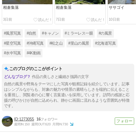
相倉集落
相倉集落
ササゴイ
3日前
7日前
10日前
#風景写真
#自然
#キャノン
#ミラーレス一眼
#の風景
#星空写真
#沖縄写真
#松之山
#里山の風景
#北海道写真
#水中写真
#4K動画
このブログのここがポイント
作品の美しさと繊細さ強調の文字
自然の風景や野鳥をテーマにした写真や観察記録を紹介しています。記事
はシンプルながらも、対象の魅力や情景の素晴らしさを端的に伝えること
を重視し、閲覧者の心に響く言葉遣いを採用しています。訪問の感謝と応
援の呼びかけが自然に込められ、静かに画面に流れるような雰囲気が特徴
です。
1273055
16
週間IN:
150
週間OUT:
620
月間IN:
730