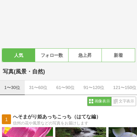
人気
フォロー数
急上昇
新着
写真(風景・自然)
1〜30位
31〜60位
61〜90位
91〜120位
121〜150位
画像表示
文字表示
へそまがり姫あっちこっち（はてな編）
1
信州の花や風景などの写真をお届けします