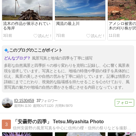
流木の作品が展示されてい
濁流の最上川
アメシロ被害
る海岸
木の刈り株が
た
3日前
7日前
11日前
このブログのここがポイント
風景写真と地域の四季を丁寧に描写
多彩な自然風景と四季折々の移り変わりを克明に記録し、心に響く風景表
現を追求しています。写真とともに、地域の特徴や季節の様子を具体的に
伝え、風景の美しさや自然の営みを丁寧に紹介しています。記事は情景の
詳細にまでこだわり、視覚的な臨場感を持たせることを心がけており、風
景写真の魅力や地域の自然の豊かさを感じさせる内容となっています。
1530459
37
週間IN:
1130
週間OUT:
1120
月間IN:
5970
「安曇野の四季」 Tetsu.Miyashita Photo
3
信州安曇野の風景写真を中心に信州の櫻・信州の祭りなどを撮影しているフォトグラファーです。四季を通じて安曇野の空気感をお届けできればと思っています。祭りの…