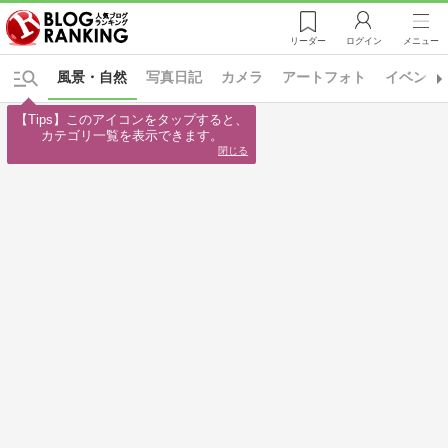
リーダー
ログイン
メニュー
風景・自然
写真日記
カメラ
アートフォト
イベント
【Tips】このアイコンをタップすると、

カテゴリ一覧を表示できます。
閉じる