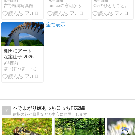
8時間前
9時間前
9時間前
吉野梅郷写真館
annexの窓辺から
Cisのひとりごと。
全て表示
棚田にアート
な案山子 2026
9時間前
ぽ・ぽ・ぽ・・さんぽ
へそまがり姫あっちこっちFC2編
7
信州の花や風景などを中心にお届けします