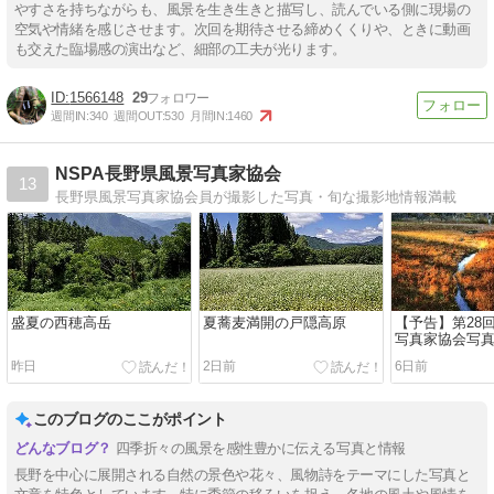
やすさを持ちながらも、風景を生き生きと描写し、読んでいる側に現場の
空気や情緒を感じさせます。次回を期待させる締めくくりや、ときに動画
も交えた臨場感の演出など、細部の工夫が光ります。
1566148
29
週間IN:
340
週間OUT:
530
月間IN:
1460
NSPA長野県風景写真家協会
13
長野県風景写真家協会員が撮影した写真・旬な撮影地情報満載
盛夏の西穂高岳
夏蕎麦満開の戸隠高原
【予告】第28
写真家協会写真
季のはざま」（8
昨日
2日前
6日前
9/20）
このブログのここがポイント
四季折々の風景を感性豊かに伝える写真と情報
長野を中心に展開される自然の景色や花々、風物詩をテーマにした写真と