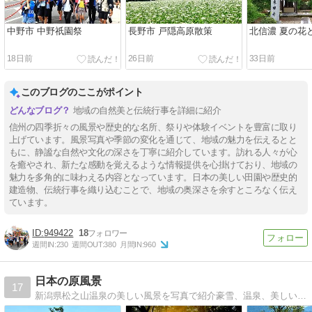
中野市 中野祇園祭
長野市 戸隠高原散策
北信濃 夏の花
18日前
26日前
33日前
このブログのここがポイント
地域の自然美と伝統行事を詳細に紹介
信州の四季折々の風景や歴史的な名所、祭りや体験イベントを豊富に取り
上げています。風景写真や季節の変化を通じて、地域の魅力を伝えるとと
もに、静謐な自然や文化の深さを丁寧に紹介しています。訪れる人々が心
を癒やされ、新たな感動を覚えるような情報提供を心掛けており、地域の
魅力を多角的に味わえる内容となっています。日本の美しい田園や歴史的
建造物、伝統行事を織り込むことで、地域の奥深さを余すところなく伝え
ています。
949422
18
週間IN:
230
週間OUT:
380
月間IN:
960
日本の原風景
17
新潟県松之山温泉の美しい風景を写真で紹介豪雪、温泉、美しいブナ林と棚田で知られるふるさとです。