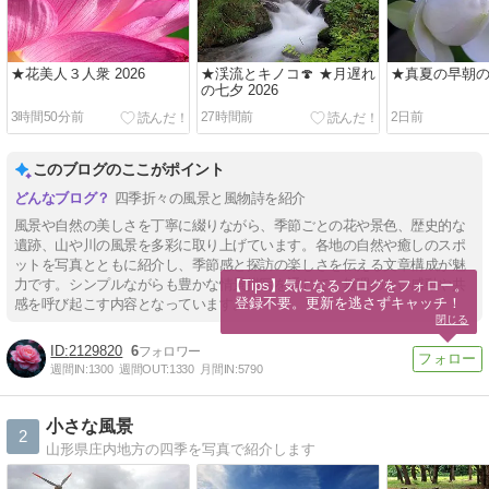
★花美人３人衆 2026
★渓流とキノコ🍄 ★月遅れ
★真夏の早朝の花
の七夕 2026
3時間50分前
27時間前
2日前
このブログのここがポイント
四季折々の風景と風物詩を紹介
風景や自然の美しさを丁寧に綴りながら、季節ごとの花や景色、歴史的な
遺跡、山や川の風景を多彩に取り上げています。各地の自然や癒しのスポ
ットを写真とともに紹介し、季節感と探訪の楽しさを伝える文章構成が魅
力です。シンプルながらも豊かな情景描写を通じて、無理のない感動や共
【Tips】気になるブログをフォロー。

登録不要。更新を逃さずキャッチ！
感を呼び起こす内容となっています。
閉じる
2129820
6
週間IN:
1300
週間OUT:
1330
月間IN:
5790
小さな風景
2
山形県庄内地方の四季を写真で紹介します