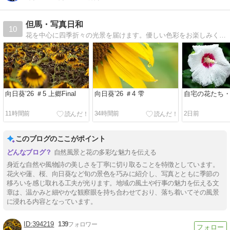
但馬・写真日和
10
花を中心に四季折々の光景を届けます。優しい色彩をお楽しみください。
向日葵’26 ＃5 上郷Final
向日葵’26 ＃4 雫
自宅の花たち
11時間前
34時間前
2日前
このブログのここがポイント
自然風景と花の多彩な魅力を伝える
身近な自然や風物詩の美しさを丁寧に切り取ることを特徴としています。
花火や蓮、桜、向日葵など旬の景色を巧みに紹介し、写真とともに季節の
移ろいを感じ取れる工夫が光ります。地域の風土や行事の魅力を伝える文
章は、温かみと細やかな観察眼を持ち合わせており、落ち着いてその風景
に浸れる内容となっています。
394219
139