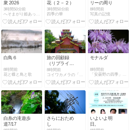
衆 2026
花（２－２）
リーの周り
3時間50分前
3時間50分前
8時間前
へそまがり姫あっちこっち（はてな編）
四季の華
写真の記憶
白鳥６
旅の回顧録
モナルダ
（リプライ
ズ） ＠ 中国
8時間前
8時間前
8時間前
花と蝶と鳥と歌
「安曇野の四季」 Tetsu.Miyashita Photo
コイワカメラの「世界の路地裏で（または女たち）」
（中華人民共
和国）・雲南
省・西双版納
（シーサンパ
ンナ）傣族自
治州
白糸の滝遊歩
さらにおため
いよいよ明
道7/17
し
日。