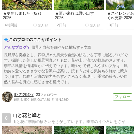
★更新しました（8/7）
★夏が来れば思い出す
★スイレンと忘
2026
2026
ぐれ更新 2026
14時間前
12日前
13日前
このブログのここがポイント
風景と自然を細やかに描写する文章
長野県を拠点とし、四季折々の風景や自然の移ろいを丁寧に綴るブログで
す。撮影した美しい風景写真とともに、花や山、流れや野鳥のさえずり、
季節の風情を情緒豊かに伝えています。軽やかで親しみやすい文章は、風
物詩を愛でるささやかな贅沢を提案し、読もうとする気持ちを静かに惹き
つけます。観察と写真の魅力を余すところなく表現し、季節の移ろいや自
然の営みを身近に感じさせる構成です。
2129437
23
週間IN:
590
週間OUT:
430
月間IN:
2860
山と花と蜂と
8
山と花に季節の移ろいをさがしています。季節のうつろいをさがし、蜜蜂の羽の音をききながら、野山をあるいています。