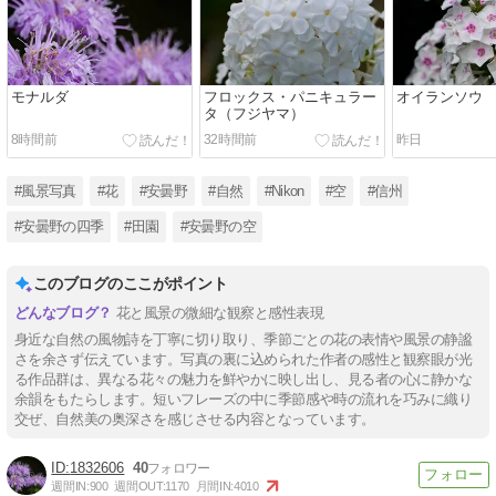
モナルダ
フロックス・パニキュラー
オイランソウ
タ（フジヤマ）
8時間前
32時間前
昨日
#風景写真
#花
#安曇野
#自然
#Nikon
#空
#信州
#安曇野の四季
#田園
#安曇野の空
このブログのここがポイント
花と風景の微細な観察と感性表現
身近な自然の風物詩を丁寧に切り取り、季節ごとの花の表情や風景の静謐
さを余さず伝えています。写真の裏に込められた作者の感性と観察眼が光
る作品群は、異なる花々の魅力を鮮やかに映し出し、見る者の心に静かな
余韻をもたらします。短いフレーズの中に季節感や時の流れを巧みに織り
交ぜ、自然美の奥深さを感じさせる内容となっています。
1832606
40
週間IN:
900
週間OUT:
1170
月間IN:
4010