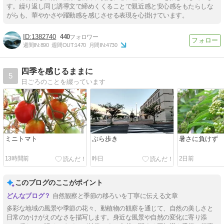
す。繰り返し同じ誘導文で締めくくることで親近感と安心感をもたらしな
がらも、華やかさや躍動感を感じさせる表現を心掛けています。
1382740
440
週間IN:
890
週間OUT:
1470
月間IN:
4730
四季を感じるままに
5
日ごろのことを綴っています
ミニトマト
ぶら歩き
暑さに負けず
13時間前
昨日
2日前
このブログのここがポイント
自然観察と季節の移ろいを丁寧に伝える文章
多彩な地域の風景や季節の花々、動植物の観察を通じて、自然の美しさと
日常のかけがえのなさを描写します。身近な風景や自然の変化に寄り添