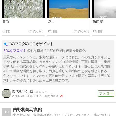
白藤
砂丘
梅雨霞
5日前
12日前
19日前
このブログのここがポイント
多彩な機材で自然の微細な表情を映像化
風景や花々をメインに、多彩な撮影データとともに、その魅力を余すとこ
ろなく伝える写真記録。カメラやレンズの詳細情報を丁寧に掲載し、季節
の移ろいや自然の微妙な色合いを鮮明に捉えています。静かに流れる時間
の中で繊細な瞬間を切り取り、写真を通じて風物詩の息吹を感じられる一
角となっています。スマホから高性能一眼レフまで幅広く写真の世界を追
求し、その奥深さを楽しめる工夫も魅力です。
728149
13
週間IN:
200
週間OUT:
610
月間IN:
800
吉野梅郷写真館
19
東京都の西、青梅市梅郷に住む、冴えないおじさん。事の始まりはHPですが、2005年10月にお手軽なブログに移行しました。写真の無断転載は固くお断りいたします。ご利用をご希望の方はコメント欄でお声かけください！