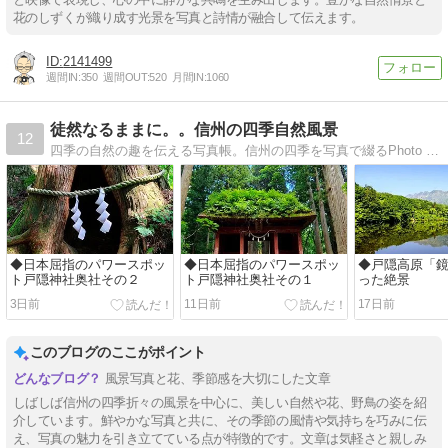
花のしずくが織り成す光景を写真と詩情が融合して伝えます。
2141499
週間IN:
350
週間OUT:
520
月間IN:
1060
徒然なるままに。。信州の四季自然風景
12
四季の自然の趣を伝える写真帳。信州の四季を写真で綴るPhoto Blog。撮影の参考に是非どうぞ。
◆日本屈指のパワースポッ
◆日本屈指のパワースポッ
◆戸隠高原「
ト戸隠神社奥社その２
ト戸隠神社奥社その１
った絶景
3日前
11日前
17日前
このブログのここがポイント
風景写真と花、季節感を大切にした文章
しばしば信州の四季折々の風景を中心に、美しい自然や花、野鳥の姿を紹
介しています。鮮やかな写真と共に、その季節の風情や気持ちを巧みに伝
え、写真の魅力を引き立てている点が特徴的です。文章は気軽さと親しみ