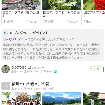
国営アルプスあづみの公園
国営アルプスあづみの公園
国営アルプス
4
3
2
11時間前
35時間前
2日前
このブログのここがポイント
自然と文化を織り交ぜた写真と旅レポ
多彩な撮影場所と季節の変化が感じられる記事群です。灯台や花、歴史的
建造物など多様なテーマを扱いながら、風景や文化の魅力を様々な角度か
ら伝えています。写真とともに、訪れた場所の特徴や季節の彩りに焦点を
当て、その美しさと奥深さを引き出す構成が際立っています。
2070089
13
週間IN:
260
週間OUT:
960
月間IN:
960
信州＊山の色＝川の音
16
私だけに見せてくれたその一瞬