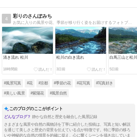
彩りのさんぽみち
4
お気に入りの風景や花、季節が移り行く姿をお届けするフォトブログ。
清き流れ 松川
松川の白き流れ
白馬三山と松
18時間前
3日前
5日前
#風景写真
#花
#京都
#季節の花
#花写真
#写真好き
#美しい風景
#紫陽花
#風景自然
このブログのここがポイント
静かな自然と歴史を融合した風景記録
さまざまな風景や自然の風物詩を丁寧に紹介した投稿は、写真と短い解説
を通じて美しさと歴史の背景を伝えている点が特徴です。特に季節の移ろ
いや神秘的な自然の情景を的確に捉え、心に響くシーンを描き出していま