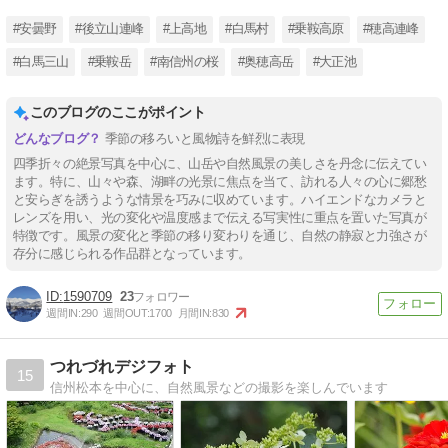
#安曇野
#後立山連峰
#上高地
#白馬村
#乗鞍高原
#穂高連峰
#白馬三山
#乗鞍岳
#南信州の桜
#奥穂高岳
#大正池
このブログのここがポイント
季節の移ろいと風物詩を鮮烈に表現
四季折々の絶景写真を中心に、山岳や自然風景の美しさを丹念に伝えてい
ます。特に、山々や森、湖畔の光景に焦点を当て、訪れる人々の心に郷愁
と安らぎを誘うような情景を巧みに収めています。ハイエンドなカメラと
レンズを用い、光の変化や温度感まで伝える写実性に重点を置いた写真が
特徴です。風景の変化と季節の移り変わりを通じ、自然の静寂と力強さが
存分に感じられる作品群となっています。
1590709
23
週間IN:
290
週間OUT:
1700
月間IN:
830
つれづれデジフォト
15
信州松本を中心に、自然風景などの撮影を楽しんでいます