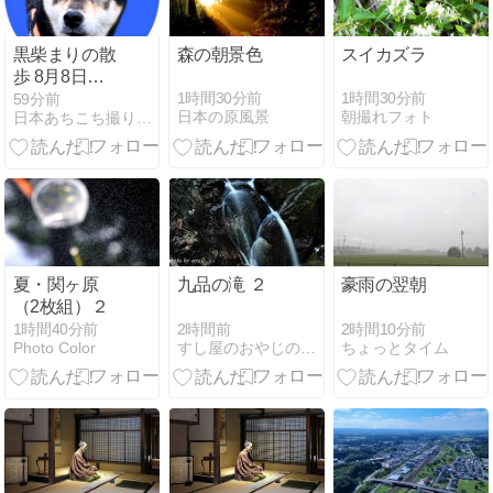
黒柴まりの散
森の朝景色
スイカズラ
歩 8月8日
youtube編
1時間30分前
1時間30分前
59分前
日本の原風景
朝撮れフォト
日本あちこち撮り歩記FC編
夏・関ヶ原
九品の滝 ２
豪雨の翌朝
（2枚組）２
2時間前
2時間10分前
1時間40分前
すし屋のおやじのカメラフォトアルバム
ちょっとタイム
Photo Color