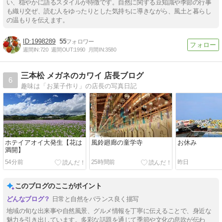
い、穏やかに語るスタイルが特徴です。自然に関する豆知識や季節の行事
も織り交ぜ、読む人をゆったりとした気持ちに導きながら、風土と暮らし
の温もりを伝えます。
1998289
55
週間IN:
720
週間OUT:
1990
月間IN:
3580
三本松 メガネのカワイ 店長ブログ
6
趣味は「お菓子作り」の店長の写真日記
ホテイアオイ大発生【花は
風鈴廻廊の童学寺
お休み
満開】
54分前
25時間前
昨日
このブログのここがポイント
日常と自然をバランス良く描写
地域の旬な出来事や自然風景、グルメ情報を丁寧に伝えることで、身近な
魅力を引き出しています。多彩な話題を通じて季節や文化の息吹が伝わ