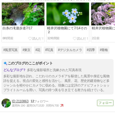
白糸の滝遊歩道7/17
軽井沢植物園にて7/14その
軽井沢植物園にて
２
8時間前
32時間前
2日前
#風景写真
#東京
#花
#写真
#デジタルカメラ
#四季
#青梅
このブログのここがポイント
多彩な撮影場所と洗練された写真表現
多彩な撮影地を訪れ、こだわりのカメラギアを駆使した風景や身近な風物
詩を捉える。視点の変化と感性を活かし、風景、花、歴史的建造物など多
ジャンルを軽やかにカメラに収める。現像には定評のアドビフォトショッ
プライトルームを用い、写真の持つ美を引き立てる努力を続けている。
2110863
12
週間IN:
190
週間OUT:
1520
月間IN:
700