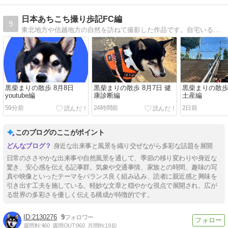
日本あちこち撮り歩記FC編
9
東北地方や信越地方の自然を訪ねて撮影した作品です。自宅いる時は黒柴ワンコとの散歩写真が主になります。
黒柴まりの散歩 8月8日
黒柴まりの散歩 8月7日 健
黒柴まりの散歩 
youtube編
康診断編
土産編
59分前
24時間前
2日前
このブログのここがポイント
身近な出来事と風景を織り交ぜながら多彩な話題を展開
日常のささやかな出来事や自然風景を通して、季節の移り変わりや身近な
驚き、安心感を伝える記事群。気象や交通事情、家族との時間、趣味の写
真や映像といったテーマをバランス良く組み込み、読者に親近感と興味を
引き出す工夫を施している。軽妙な文章と穏やかな視点で展開され、広が
る世界の多彩さを優しく伝える構成が特徴的です。
2130276
9
週間IN:
460
週間OUT:
960
月間IN:
1910