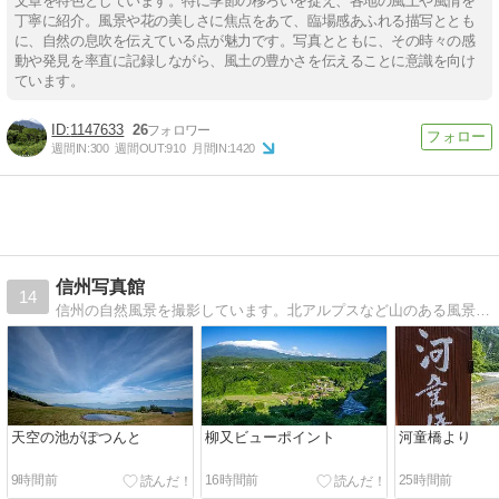
文章を特色としています。特に季節の移ろいを捉え、各地の風土や風情を
丁寧に紹介。風景や花の美しさに焦点をあて、臨場感あふれる描写ととも
に、自然の息吹を伝えている点が魅力です。写真とともに、その時々の感
動や発見を率直に記録しながら、風土の豊かさを伝えることに意識を向け
ています。
1147633
26
週間IN:
300
週間OUT:
910
月間IN:
1420
信州写真館
14
信州の自然風景を撮影しています。北アルプスなど山のある風景や、上高地・白馬村・安曇野・乗鞍高原などでの撮影がメインです。春は南信州の桜も撮影しています。NPS（Nikon Professional Services）会員
天空の池がぽつんと
柳又ビューポイント
河童橋より
9時間前
16時間前
25時間前