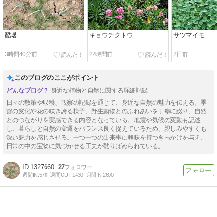
酷暑
キョウチクトウ
サツマイモ
3時間40分前
22時間前
2日前
このブログのここがポイント
身近な植物と自然に関する詳細記録
日々の散策や収穫、観察の記録を通じて、身近な自然の魅力を伝える。季
節の変化や花の咲き誇る様子、野生動物とのふれあいを丁寧に綴り、自然
とのつながりを実感できる内容となっている。地震や気候の変動も記述
し、暮らしと自然の変遷をバランス良く捉えているため、親しみやすくも
深い魅力を感じさせる。一つ一つの出来事に興味を持つきっかけを与え、
日常の中の宝物に気づかせる工夫が散りばめられている。
1327660
27
週間IN:
570
週間OUT:
1430
月間IN:
2600