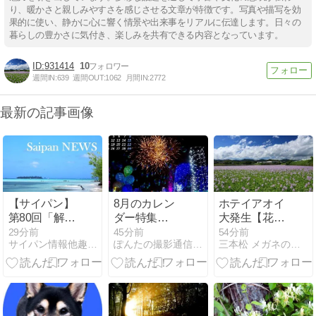
り、暖かさと親しみやすさを感じさせる文章が特徴です。写真や描写を効
果的に使い、静かに心に響く情景や出来事をリアルに伝達します。日々の
暮らしの豊かさに気付き、楽しみを共有できる内容となっています。
931414
10
週間IN:
639
週間OUT:
1062
月間IN:
2772
最新の記事画像
【サイパン】
8月のカレン
ホテイアオイ
第80回「解放
ダー特集
大発生【花は
記念日」の祝
(#^.^#)
満開】
29分前
45分前
54分前
サイパン情報他趣味の色々
ぽんたの撮影通信＆うどん麺類大好き生活
三本松 メガネのカワイ 店長ブログ
賀行事が8月
21日から22日
にかけて行わ
れる予定