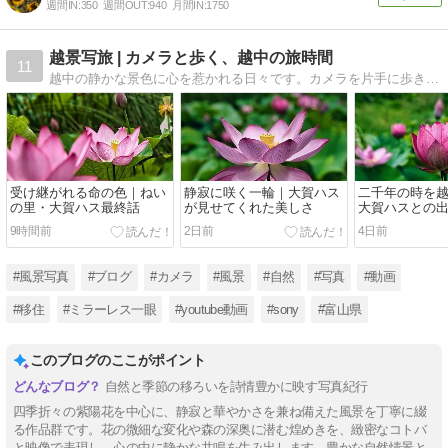
週間IN:
350
週間OUT:
940
月間IN:
1750
越景写旅 | カメラと歩く、越中の旅時間
11
越中の静かな景色に心を惹かれる日々です。カメラを片手に歩きながら、季節の光や街角の表情、小さな旅で出会う風景をゆっくり写しています。「越景写旅 ーえっけいしゃたびー」は、静かな旅の手ざわりを写真と言葉で綴るブログです。
受け継がれる命の色｜ねい
静寂に咲く一輪｜大賀ハス
二千年の時を
の里・大賀ハス最終話
が見せてくれた美しさ
大賀ハスとの
の里
9時間前
2日前
4日前
#風景写真
#ブログ
#カメラ
#風景
#自然
#写真
#動画
#移住
#ミラーレス一眼
#youtube動画
#sony
#富山県
このブログのここがポイント
自然と季節の移ろいを詩情豊かに映す写真紀行
四季折々の紫陽花を中心に、静寂と華やかさを兼ね備えた風景を丁寧に綴
る作品群です。花の微細な変化や森の深奥に潜む煌めきを、緻密なコトバ
と映像で表現し、心の中に静かな共鳴を生み出します。豊かな自然情景と