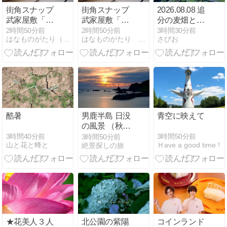
街角スナップ
街角スナップ
2026.08.08 追
武家屋敷「松
武家屋敷「松
分の麦畑と周
江城を望む屋
江城を望む屋
辺風景
2時間50分前
2時間50分前
3時間30分前
はなものがたり（松尾誠司写真集・花物語）
はなものがたり 松尾誠司写真集
さびお
敷跡・・・堀
敷跡・・・堀
端に並んでい
端に並んでい
たのでしょう
たのでしょう
♪」
♪」
酷暑
男鹿半島 日没
青空に映えて
の風景 （秋田
県 男鹿市）
3時間40分前
3時間50分前
3時間50分前
山と花と蜂と
Ｈave a good time !
絶景探しの旅
★花美人３人
北公園の紫陽
コインランド