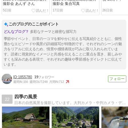
撮影会 あんず さん
撮影会 集合写真
5日前
17日前
26日前
このブログのここがポイント
多彩なテーマと緻密な描写力
季節やイベント、日常の一コマを鮮やかに伝える写真紹介とともに、個性
豊かなエピソードや風景の詳細描写が特徴的です。それぞれのシーンの魅
力をリアルに伝えるため、情景や感情表現が巧みに取り入れられていま
す。読者に視覚的なイメージと共感を伝えることに重点を置き、親しみや
すくも深みのある表現で、それぞれの趣味や季節感をダイレクトに伝えて
います。
1855780
19
週間IN:
156
週間OUT:
248
月間IN:
712
四季の風景
22
日本の自然風景を撮影しています。大判カメラ・中判カメラ・デジタル一眼カメラを使用して日本中を駆け回っています。