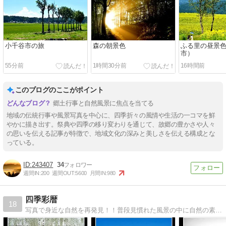
小千谷市の旅
森の朝景色
ふる里の昼景
市）
55分前
1時間30分前
16時間前
このブログのここがポイント
郷土行事と自然風景に焦点を当てる
地域の伝統行事や風景写真を中心に、四季折々の風情や生活の一コマを鮮
やかに描き出す。祭典や四季の移り変わりを通じて、故郷の豊かさや人々
の思いを伝える記事が特徴で、地域文化の深みと美しさを伝える構成とな
っている。
243407
34
週間IN:
200
週間OUT:
5600
月間IN:
980
四季彩暦
18
写真で身近な自然を再発見！！普段見慣れた風景の中に自然の素晴らしさを表現で出来ればと思うちょります。