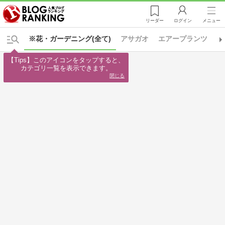
リーダー
ログイン
メニュー
※花・ガーデニング(全て)
アサガオ
エアープランツ
オ
【Tips】このアイコンをタップすると、

カテゴリ一覧を表示できます。
閉じる