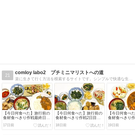
comloy labo2 プチミニマリストへの道
21
楽に生きて行く方法を模索するサイトです。シンプルで快適な生活を目指して断捨離を実行。家庭菜園で野菜を育てつつ資産運用をして自由な生活を実践します。
【今日何食べた】旅行前の
【今日何食べた】旅行前の
【今日何食べ
食材食べきり作戦最終日！
食材食べきり作戦2日目！
食材食べきり作
白茄子料理と辛口カレーで
白茄子と豚肉の挟み揚げ
夏の辛口カレ
17日前
18日前
19日前
完食
うれん草料理