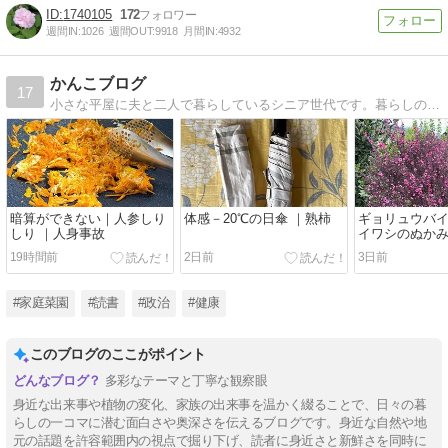
1740105
172
週間IN:
1026
週間OUT:
9918
月間IN:
4932
かんこブログ
17
小さな平屋に夫と二人で暮らしているシニア世代です。暮らしの中で感じたこと、家庭菜園のことなど綴っています。
暗算ができない｜人参しり
体感－20℃の日傘 ｜熟柿
ギョリュウバイ
しり ｜人身事故
イワシのぬかみ
が沈む
19時間前
2日前
3日前
#家庭菜園
#読書
#政治
#健康
このブログのここがポイント
多彩なテーマと丁寧な観察眼
身近な出来事や植物の変化、家族の出来事を温かく綴ることで、日々の暮
らしの一コマに潜む面白さや奥深さを伝えるブログです。身近な自然や地
元の話題を許容範囲内の視点で掘り下げ、読者に身近さと新鮮さを同時に