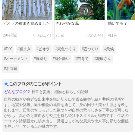
ビオラの種まき始めました
さわやかな風
効いてる？!
29時間前
2日前
4日前
#DIY
#種まき
#ビオラ
#景色つくり
#庭つくり
#天候
#オーナメント
#庭巡り
#庭仕舞い
#苗育て
#花屋さん
#ネコ庭
このブログのここがポイント
日常と災害、植物と暮らしの記録
自然の動きや身近な出来事を鋭い切り口で綴る観察記録と共感の場所で
す。地震や猛暑、庭や植物の成長を通じて、身の回りの美や力強さを映し
出します。日常のちょっとした気づきや自然の荒々しさを丁寧に描写しな
がらも、温かみと前向きな視点を持ち続けるスタイルが特徴です。生活の
一コマを詩情豊かに紡ぎ出し、見過ごしがちな風景や出来事に新たな価値
を見いだしている点が魅力です。