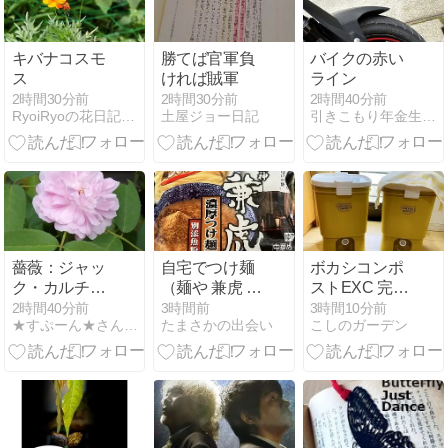
/ 1Cabin
キバナコスモ
勝てば官軍負
バイクの赤い
ス
ければ賊軍
ライン
2時間30分前
2時間30分前
2時間40分前
RyoiRyoの花日記*Diario de flores
土屋ジョー日記
引きこもり年金生活 面白いコト探しの日常
薔薇：ジャッ
自宅でつけ麺
ボカシコンポ
ク・カルチェ
（麺や 兼虎 監
ストEXC 完熟
サンパラソル
修）！
たい肥完成？
2時間40分前
3時間前
3時間10分前
★すぷーん★さんちのオープンガーデン
たまさかの出会い
こしのガーデン
枯らしちゃっ
た苗もある
(´・ω・`)