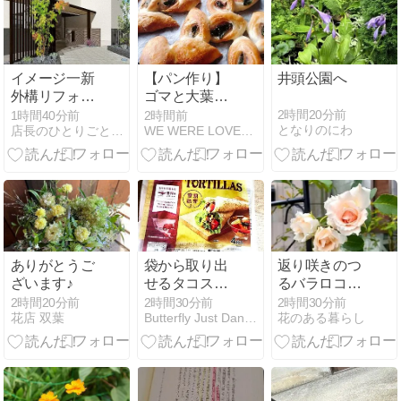
イメージ一新
【パン作り】
井頭公園へ
外構リフォー
ゴマと大葉の
ム プラン
ベーコンエピ
2時間20分前
1時間40分前
2時間前
となりのにわ
店長のひとりごと S-STYLE GARDEN
WE WERE LOVERS。
ありがとうご
袋から取り出
返り咲きのつ
ざいます♪
せるタコスと
るバラロココ
クレープ /
とその後の土
2時間20分前
2時間30分前
2時間30分前
花店 双葉
Butterfly Just Dance
花のある暮らし
Tacos and
管ひまわり
Crepes You
Can Take Out
of the Bag /
Sunday edition