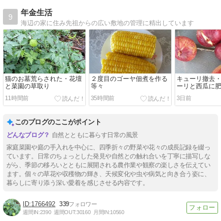
年金生活
9
海辺の家に住み先祖からの広い敷地の管理に精出しています
猫のお墓荒らされた・花壇
２度目のゴーヤ佃煮を作る
キューリ撤去
と菜園の草取り
等々
ーリと西瓜に
11時間前
35時間前
3日前
このブログのここがポイント
自然とともに暮らす日常の風景
家庭菜園や庭の手入れを中心に、四季折々の野菜や花々の成長記録を綴っ
ています。日常のちょっとした発見や自然との触れ合いを丁寧に描写しな
がら、季節の移ろいとともに展開される農作業や観察の楽しさを伝えてい
ます。個々の草花や収穫物の輝き、天候変化や虫や病気と向き合う姿に、
暮らしに寄り添う深い愛着を感じさせる内容です。
1766492
339
週間IN:
2390
週間OUT:
30160
月間IN:
10560