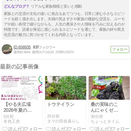
リアルな家族模様と笑いと感動
家族との交流や文化の違いに焦点をあてつつも、日常に潜む小さなエピソ
ードを鋭く描き出します。夫婦の気まずさや家族の微妙な交流を、ユーモ
アや鋭い表現で綴りながらも、人生の奥深さや人情味を巧みに伝えるのが
特徴です。読者が身近に感じられるエピソードを通じて、家族の絆や異文
化交流の魅力に気づかせてくれる内容となっています。
658935
837
週間IN:
5694
週間OUT:
10120
月間IN:
25074
最新の記事画像
【やる夫広場
トウテイラン
桑の実味のこ
2026年夏の短
んにゃくゼリ
編祭・紹介】
ー
25分前
5分前
30分前
タマの田舎暮らし
冬色工房
ちょっとタイム
【R18】魔族
に未来はあり