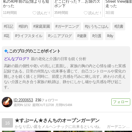
私の40年前の記憶よりも短
どこに行った？…お袋のズ
Street Vie
かった
ボン下
走った
11時間前
35時間前
3日前
#日記
#節約
#家庭菜園
#ガーデニング
#おうちごはん
#読書
#花
#ライフスタイル
#シニアブログ
#健康
#介護
#diy
このブログのここがポイント
親の老化と介護の日常を鋭く分析
高齢の親の個性や老いの兆しに直面し、家族の胸の内と心情を綴った実感
記録である。日常の何気ない出来事を通じて、自己コントロールや変化の
難しさを鋭く描くと同時に、節度と共感を巧みに映し出す。終わりの見え
ない介護と向き合う家族の軌跡は、静かにしかし確かな共感を呼び起こ
す。
2000653
216
週間IN:
1232
週間OUT:
11708
月間IN:
5484
★すぷーん★さんちのオープンガーデン
16
かなり広い庭をメルヘンチックに出来るといいね。 ガーデニングと好きなDIYを楽しんでいます。野良ちゃんだった猫の「とらじろう」と新たにR5･2･5に保護した「にこ」も登場。