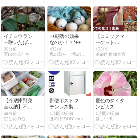
ません 【桂華
院瑠奈・ダー
ク・虜囚】
イチヨウラン
++朝活の効果
【コミックマ
～咲いたばか
なのか！？*++
ーケット
りのたくさん
108】『ウツ
30分前
43分前
45分前
野山の花たち
私の暮らし*私のおうち*2
革命的植物宣言
の花
ボカズラ飯紀
行』を頒布し
ます｜南1 S-
01b
【冷蔵庫野菜
郵便ポスト ス
夏色のタイタ
室収納】不織
テンレス製フ
ンビカス
布の仕切りケ
ァミール687
59分前
1時間20分前
1時間20分前
空と花の色
ほのぼのDIY.com
愛しい風
ースから気づ
の魅力と選び
いた、素材選
方
びのこと