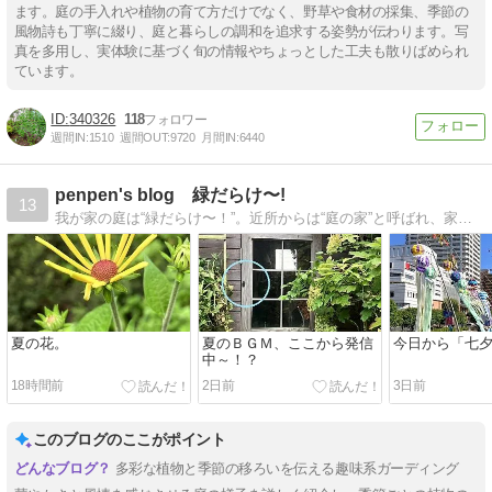
ます。庭の手入れや植物の育て方だけでなく、野草や食材の採集、季節の
風物詩も丁寧に綴り、庭と暮らしの調和を追求する姿勢が伝わります。写
真を多用し、実体験に基づく旬の情報やちょっとした工夫も散りばめられ
ています。
340326
118
週間IN:
1510
週間OUT:
9720
月間IN:
6440
penpen's blog 緑だらけ〜!
13
我が家の庭は“緑だらけ〜！”。近所からは“庭の家”と呼ばれ、家内からは“庭に住んでいる”と呆れられてます…。
夏の花。
夏のＢＧＭ、ここから発信
今日から「七
中～！？
18時間前
2日前
3日前
このブログのここがポイント
多彩な植物と季節の移ろいを伝える趣味系ガーディング