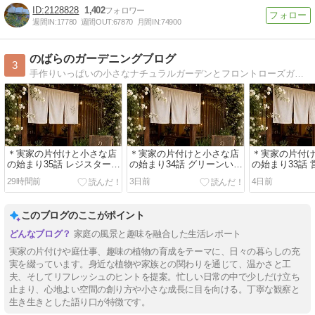
2128828
1,402
週間IN:
17780
週間OUT:
67870
月間IN:
74900
のばらのガーデニングブログ
3
手作りいっぱいの小さなナチュラルガーデンとフロントローズガーデンﾟ･*:.｡.そして可愛い犬猫日記と日々のことを綴りますﾟ･*:.｡.
＊実家の片付けと小さな店
＊実家の片付けと小さな店
＊実家の片付
の始まり35話 レジスター問
の始まり34話 グリーンいっ
の始まり33話
題とコースター作り
ぱいの店内にしたいから
定に伴い天窓
29時間前
3日前
4日前
このブログのここがポイント
家庭の風景と趣味を融合した生活レポート
実家の片付けや庭仕事、趣味の植物の育成をテーマに、日々の暮らしの充
実を綴っています。身近な植物や家族との関わりを通じて、温かさと工
夫、そしてリフレッシュのヒントを提案。忙しい日常の中で少しだけ立ち
止まり、心地よい空間の創り方や小さな成長に目を向ける。丁寧な観察と
生き生きとした語り口が特徴です。