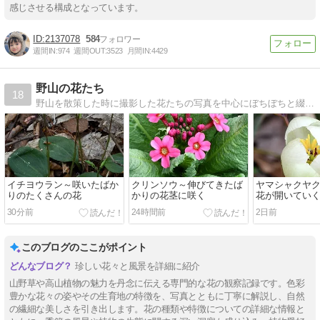
感じさせる構成となっています。
2137078
584
週間IN:
974
週間OUT:
3523
月間IN:
4429
野山の花たち
18
野山を散策した時に撮影した花たちの写真を中心にぼちぼちと綴っています(^-^)基本、自生の花ですが、自生かどうか、ちょっと怪しいのもあります（笑）
イチヨウラン～咲いたばか
クリンソウ～伸びてきたば
ヤマシャクヤ
りのたくさんの花
かりの花茎に咲く
花が開いてい
30分前
24時間前
2日前
このブログのここがポイント
珍しい花々と風景を詳細に紹介
山野草や高山植物の魅力を丹念に伝える専門的な花の観察記録です。色彩
豊かな花々の姿やその生育地の特徴を、写真とともに丁寧に解説し、自然
の繊細な美しさを引き出します。花の種類や特徴についての詳細な情報と