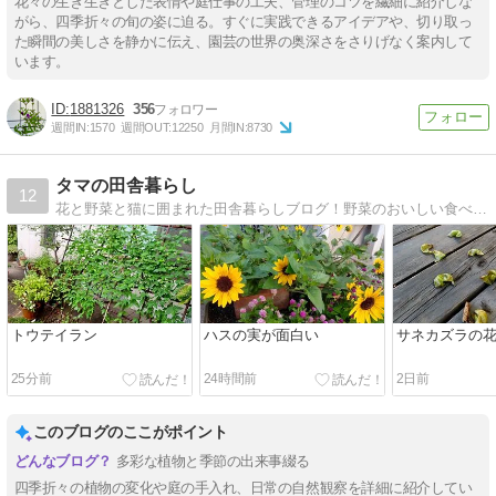
花々の生き生きとした表情や庭仕事の工夫、管理のコツを繊細に紹介しな
がら、四季折々の旬の姿に迫る。すぐに実践できるアイデアや、切り取っ
た瞬間の美しさを静かに伝え、園芸の世界の奥深さをさりげなく案内して
います。
1881326
356
週間IN:
1570
週間OUT:
12250
月間IN:
8730
タマの田舎暮らし
12
花と野菜と猫に囲まれた田舎暮らしブログ！野菜のおいしい食べ方、猫たちとの楽しい田舎暮らし、ガーデニング、土ひねりなど紹介
トウテイラン
ハスの実が面白い
サネカズラの
25分前
24時間前
2日前
このブログのここがポイント
多彩な植物と季節の出来事綴る
四季折々の植物の変化や庭の手入れ、日常の自然観察を詳細に紹介してい