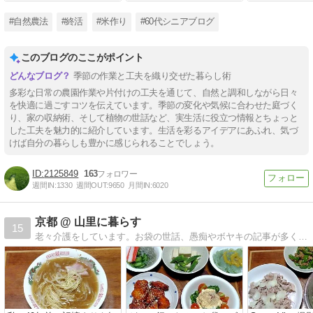
#自然農法
#終活
#米作り
#60代シニアブログ
このブログのここがポイント
季節の作業と工夫を織り交ぜた暮らし術
多彩な日常の農園作業や片付けの工夫を通じて、自然と調和しながら日々
を快適に過ごすコツを伝えています。季節の変化や気候に合わせた庭づく
り、家の収納術、そして植物の世話など、実生活に役立つ情報とちょっと
した工夫を魅力的に紹介しています。生活を彩るアイデアにあふれ、気づ
けば自分の暮らしも豊かに感じられることでしょう。
2125849
163
週間IN:
1330
週間OUT:
9650
月間IN:
6020
京都 @ 山里に暮らす
15
老々介護をしています。お袋の世話、愚痴やボヤキの記事が多くなりました。ほぼ日記です。座右の銘「人間万事塞翁が馬」