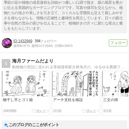
季節の花や植物の成長過程を詳細かつ優しい口調で描き、庭の風景を豊か
に伝える実践的なガーデニングブログです。写真や描写を交えながら、植
物たちの強さや美しさを引き立て、コミカルな雰囲気も交えて親しみやす
さを保ちながらも、情報の正確性と趣味性を両立しています。日々の庭仕
事や自然の営みの喜びを伝えることで、植物好きの方々に新たな視点と癒
しをもたらしています。
1432949
354
週間IN:
8770
週間OUT:
25060
月間IN:
38870
海月ファームだより
5
動植物の世話に追われる零細漫画家古林海月の、ゆるゆる農園ライフ
物干し竿とゴミ箱
アーチ支柱を移設
三文の得
18時間前
2日前
3日前
このブログのここがポイント