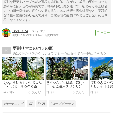
多彩な野菜やハーブの栽培過程を詳細に追いながら、成長の変化やコツを
鮮やかに伝えるのが特長です。時系列の記録を通じて、初心者から上級者
までの園芸愛好者に役立つ知見を提供。株の状態や害虫対策など、実践的
な情報も豊富に盛り込んでおり、自家栽培の醍醐味をまるごと楽しめる内
容になっています。
2119674
13
週間IN:
780
週間OUT:
1470
月間IN:
3430
薪割りマコのバラの庭
20
約150本のバラのうちシュラブを中心に女性でも手軽にできるツルバラの庭を作っています。ジェルネイル 、化粧品も登場します。『セキセイインコのピータンと小さな庭』の続きのブログです。
うっかりしちゃいしました
サボったツケは翌日に(⌒-
信じるんじゃなか
(⌒-⌒; )と、そろそろ薬剤
⌒; )と芝生もチリチリ(⌒-
T)と、今日は
散布しなきゃ(^_^;)
⌒; )
24時間前
2日前
3日前
#ガーデニング
#花
#バラ
#ローズガーデン