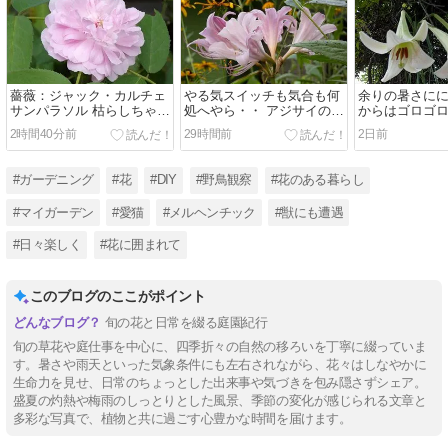
薔薇：ジャック・カルチェ
やる気スイッチも気合も何
余りの暑さに
サンパラソル 枯らしちゃっ
処へやら・・ アジサイの剪
からはゴロゴロ
た苗もある(´・ω・`)
定 戦争の無い地球になって
ゴロゴロ
2時間40分前
29時間前
2日前
欲しいね
#ガーデニング
#花
#DIY
#野鳥観察
#花のある暮らし
#マイガーデン
#愛猫
#メルヘンチック
#獣にも遭遇
#日々楽しく
#花に囲まれて
このブログのここがポイント
旬の花と日常を綴る庭園紀行
旬の草花や庭仕事を中心に、四季折々の自然の移ろいを丁寧に綴っていま
す。暑さや雨天といった気象条件にも左右されながら、花々はしなやかに
生命力を見せ、日常のちょっとした出来事や気づきを包み隠さずシェア。
盛夏の灼熱や梅雨のしっとりとした風景、季節の変化が感じられる文章と
多彩な写真で、植物と共に過ごす心豊かな時間を届けます。