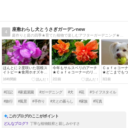
座敷わらし犬とうさぎガーデンnew
4
庭作りと庭の四季★育てた植物で楽しむアフターガーデニング★庭の生き物と植物の世界の不思議★愛犬★旅行★散歩
ほんとに２度咲いた宿根ス
今年もサルスベリのアーチ
Ｃａｆｅコー
イトピー★食用ホオズキ食
★Ｃａｆｅコーナーのリニ
★どこまでも
レポ
ューアル
す
16時間前
2日前
3日前
#日記
#家庭菜園
#ガーデニング
#犬
#花
#ライフスタイル
#旅行
#風景
#手作り
#犬との暮らし
#家族
#写真
このブログのここがポイント
丁寧な植物観察と親しみやすさ