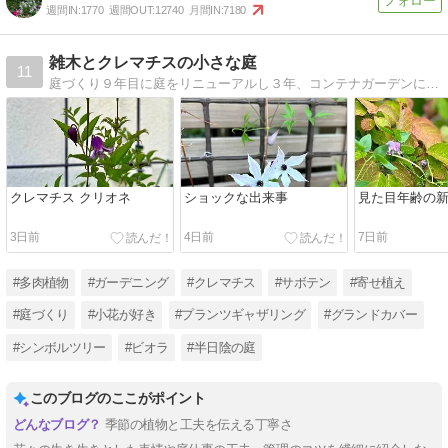
週間IN:
1770
週間OUT:
12740
月間IN:
7180
雑木とクレマチスの小さな庭
11
庭づくり９年目に庭をリニューアルし３年、コンテナガーデンに移行中。シンボルツリー、グランドカバー、クレマチス、ビオラ、多肉などの成長記録や増やし方、手入れの仕方など画像多めで綴っています
クレマチス クリオネ
ショックな出来事
見た目年齢の
3日前
4日前
7日前
#多肉植物
#ガーデニング
#クレマチス
#サボテン
#寄せ植え
#庭づくり
#小花が好き
#プランツギャザリング
#グランドカバー
#シンボルツリー
#ビオラ
#半日陰の庭
このブログのここがポイント
季節の植物と工夫を伝える丁寧さ