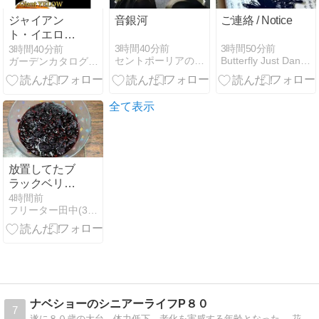
ジャイアン
音銀河
ご連絡 / Notice
ト・イエロー
のカカオ苗で
3時間40分前
3時間50分前
3時間40分前
セントポーリアの部屋
Butterfly Just Dance
ガーデンカタログ.com
熱帯果樹を楽
しもう
全て表示
放置してたブ
ラックベリー
が溶けて
4時間前
フリーター田中(30)の子供部屋
る！？慌てて
ジャムにして
みたｗ
ナベショーのシニアーライフP８０
7
遂に８０歳の大台、体力低下、老化を実感する年齢となった。 花の写真、菜園、養蜂、料理 、ウオーキングなど楽しむ日々の生活