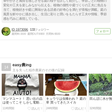
華やかさと風情を感じさせる庭の様子を詳しく紹介し、季節ごとの植物の
変化や工夫を楽しみながら伝える。植物の個性や庭づくりの工夫に焦点を
当て、植物好きや庭に興味がある読者の好奇心を満たす情報が満載。庭の
風景を鮮やかに描き出し、生活に彩りと潤いをもたらす工夫や情報、季節
感を巧みに表現している。
1973096
133
週間IN:
1500
週間OUT:
6900
月間IN:
6500
easy農ing
14
主を失った稲作農家のその後の記録
マンマユート！ 思い出の品
キュウリは虫喰われ？ 庭の
田んぼに水が
は使ってこそ しかし電動ド
草 買ってきたスイカ
リルは手放すぞ
11時間前
24時間前
32時間前