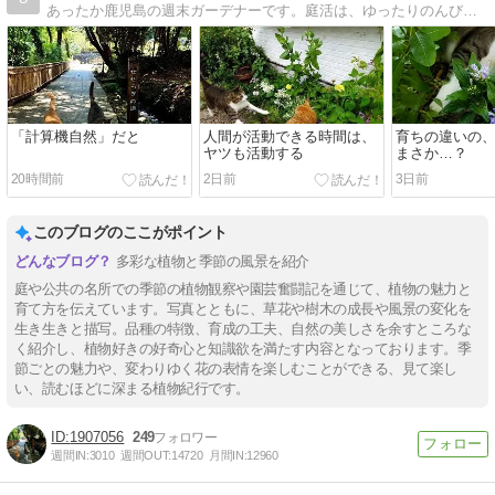
あったか鹿児島の週末ガーデナーです。庭活は、ゆったりのんびり美しく、が理想ですが、現実はなかなか厳しいですね。愛猫２匹がほぼ毎日可愛く登場します！よろしくお願いします。
「計算機自然」だと
人間が活動できる時間は、
育ちの違いの
ヤツも活動する
まさか…？
20時間前
2日前
3日前
このブログのここがポイント
多彩な植物と季節の風景を紹介
庭や公共の名所での季節の植物観察や園芸奮闘記を通じて、植物の魅力と
育て方を伝えています。写真とともに、草花や樹木の成長や風景の変化を
生き生きと描写。品種の特徴、育成の工夫、自然の美しさを余すところな
く紹介し、植物好きの好奇心と知識欲を満たす内容となっております。季
節ごとの魅力や、変わりゆく花の表情を楽しむことができる、見て楽し
い、読むほどに深まる植物紀行です。
1907056
249
週間IN:
3010
週間OUT:
14720
月間IN:
12960