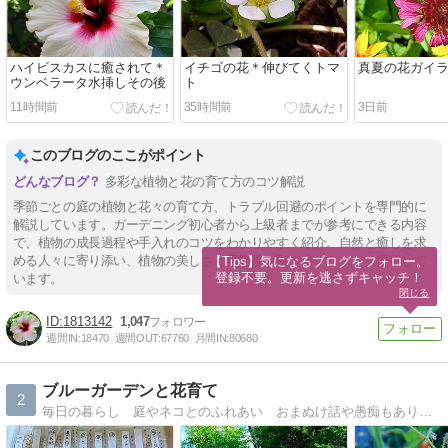
ハイビスカスに癒されて＊
イチゴの花＊伸びてくトマ
真夏の花ガイ
ウンベラータ水挿しその後
ト
11時間前
35時間前
3日前
このブログのここがポイント
多彩な植物と花の育て方のコツ解説
季節ごとの庭の植物と花々の育て方、トラブル回避のポイントを専門的に
解説しています。ガーデニング初心者から上級者までが参考にできる内容
で、植物の成長過程や手入れのコツをわかりやすく紹介。自然と癒しを求
める人々に寄り添い、植物の美しさと可能性を引き出すヒントを提供して
【Tips】気になるブログをフォロー。

登録不要。更新を逃さずキャッチ！
います。
閉じる
1813142
1,047
週間IN:
18470
週間OUT:
67760
月間IN:
80680
ブルーガーデンと花育て
2
毎日の暮らし 庭やネコとのふれあい おまぬけ話や愚痴もあり 訪問して下さる方も井戸端会議に参加するようにお気軽にコメント下さるとうれしいです。