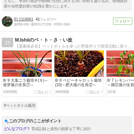
ともに、季節の風景や植物の生態に関する深い洞察も盛り込み、植物愛好
家や自然愛好家の知識を豊かにします。
2119061
41
週間IN:
800
週間OUT:
3290
月間IN:
3600
M.Ishiiのペ・ト・さ・い改
19
【菜園者必見】ペットボトルを使った野菜作りで環境活動に取り組んでいます。収穫した野菜は７５種類以上。
8/ 9 大葉ニラ栽培Ｒ(９)～
8/ 8 ベビーキャロット栽培
8/ 7 レモンバー
発芽後の生長⑦～
(10)～肥大後の生長②～
～摘芯後の生
10時間前
34時間前
3日前
#ペットボトル栽培
このブログのここがポイント
育成記録と成長の観察を丁寧に紹介