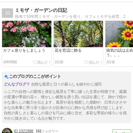
ミモザ・ガーデンの日記
10
熱海で10年間ミモザ・ガーデンを造り、カフェミモザを経営。2019年夏に東京に戻る。今後は東京の狭い庭でガーデニングを楽しみながら、都会での充実したシニアライフを楽しみたいと思っている。
カフェ巡りをしましょう
花を窓辺に飾る
病気の話は止
う。。。
18時間前
2日前
3日前
このブログのここがポイント
自然な風景と日々の暮らしを細やかに描写
シニアの自然への愛情と身近な風景を丁寧に綴った文章が特徴です。庭園
の変遷や季節の花々、懐かしい郷愁を誘う思い出話を通じて、静かで穏や
かな暮らしの魅力を伝えます。風景や花を観察した感動や、日常のささや
かな出来事に寄り添う温かさが読者の心に静かな共感を呼び起こします。
自然の美しさと暮らしの喜びを巧みに織り交ぜ、多彩な季節の移ろいを穏
やかに描き出している点が魅力です。
1021998
161