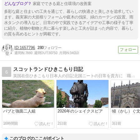
家庭でできる庭と住環境の改善案
多彩な庭と住まいの工夫を通じて、暮らしの快適さと美しさを追求してい
ます。義実家の大規模リフォームや庭木の伐採、緑のカーテンの設置、雨
水タンクの導入など、日常の中で実践できるアイデアや工事の様子を丁寧
に紹介。植物や動物と共に暮らす楽しみと工夫が詰まった内容で、暮らし
の質を高めるヒントが満載です。
1657796
280
週間IN:
7880
週間OUT:
30750
月間IN:
34010
スコットランドひきこもり日記
6
英国在住ひきこもり日本人の日記北国ニートの日常を貴方に 職を得てもひきこもりの矜持は忘れない、の精神で
パブと強面二人組
2026年のシェイクスピア
傾（かし）ぐ
16時間前
2日前
3日前
このブログのここがポイント