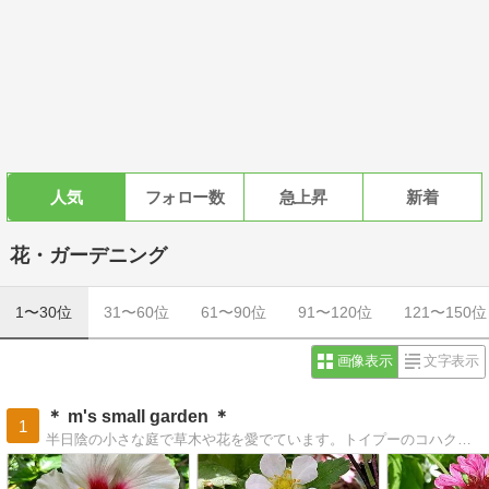
人気
フォロー数
急上昇
新着
花・ガーデニング
1〜30位
31〜60位
61〜90位
91〜120位
121〜150位
画像表示
文字表示
＊ m's small garden ＊
1
半日陰の小さな庭で草木や花を愛でています。トイプーのコハクやドール達も住んでます。覗いてみてくださいね。