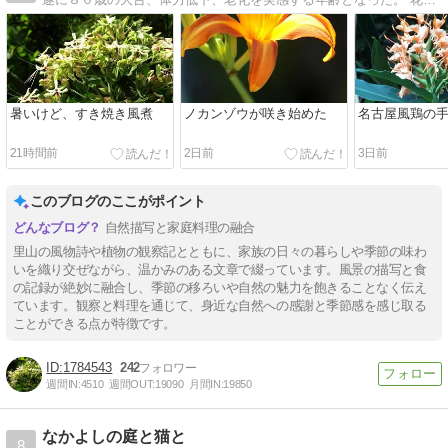
暑いけど、すき焼き風煮
ノカンゾウが咲き始めた
名古屋風鶏の
21時間前
2日前
3日前
このブログのここがポイント
自然描写と家庭料理の融合
里山の風物詩や植物の観察記とともに、家族の日々の暮らしや季節の味わ
いを織り交ぜながら、温かみのある文章で綴っています。風景の描写と食
の記録が絶妙に融合し、季節の移ろいや自然の魅力を飽きることなく伝え
ています。観察と料理を通じて、身近な自然への感謝と季節感を感じ取る
ことができる点が特徴です。
1784543
242
週間IN:
4510
週間OUT:
19090
月間IN:
19850
なかよしの庭と猫と
8