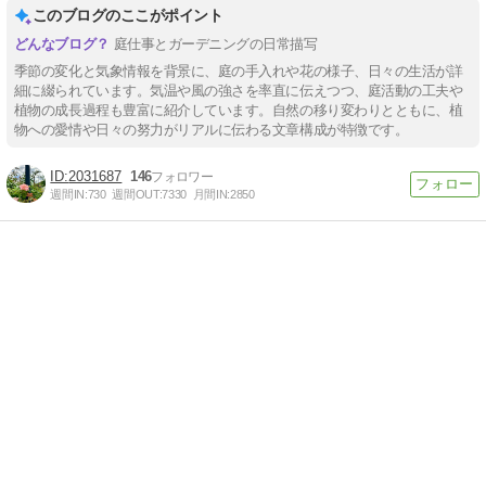
このブログのここがポイント
庭仕事とガーデニングの日常描写
季節の変化と気象情報を背景に、庭の手入れや花の様子、日々の生活が詳
細に綴られています。気温や風の強さを率直に伝えつつ、庭活動の工夫や
植物の成長過程も豊富に紹介しています。自然の移り変わりとともに、植
物への愛情や日々の努力がリアルに伝わる文章構成が特徴です。
2031687
146
週間IN:
730
週間OUT:
7330
月間IN:
2850