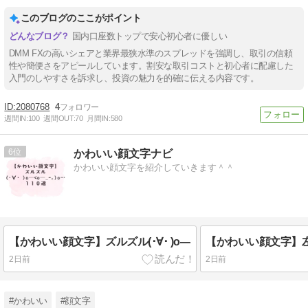
このブログのここがポイント
国内口座数トップで安心初心者に優しい
DMM FXの高いシェアと業界最狭水準のスプレッドを強調し、取引の信頼
性や簡便さをアピールしています。割安な取引コストと初心者に配慮した
入門のしやすさを訴求し、投資の魅力を的確に伝える内容です。
2080768
4
週間IN:
100
週間OUT:
70
月間IN:
580
6
かわいい顔文字ナビ
かわいい顔文字を紹介していきます＾＾
【かわいい顔文字】ズルズル(･∀･ )o―
2日前
2日前
#かわいい
#顔文字