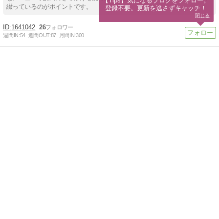
【Tips】気になるブログをフォロー。

綴っているのがポイントです。
登録不要。更新を逃さずキャッチ！
閉じる
1641042
26
週間IN:
54
週間OUT:
87
月間IN:
300