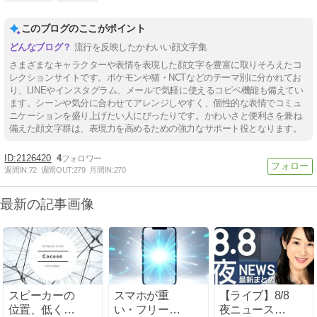
このブログのここがポイント
流行を反映したかわいい顔文字集
さまざまなキャラクターや表情を表現した顔文字を豊富に取りそろえたコ
レクションサイトです。ポケモンや猫・NCTなどのテーマ別に分かれてお
り、LINEやインスタグラム、メールで気軽に使えるコピペ機能も備えてい
ます。シーンや気分に合わせてアレンジしやすく、個性的な表情でコミュ
ニケーションを盛り上げたい人にぴったりです。かわいさと便利さを兼ね
備えた顔文字群は、表現力を高めるための強力なサポート役となります。
2126420
4
週間IN:
72
週間OUT:
279
月間IN:
270
最新の記事画像
スピーカーの
スマホが重
【ライブ】8/8
位置、低くな
い・フリーズ
夜ニュースま