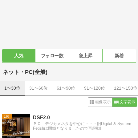
人気
フォロー数
急上昇
新着
ネット・PC(全般)
1〜30位
31〜60位
61〜90位
91〜120位
121〜150位
画像表示
文字表示
1
DSF2.0
ＰＣ、デジカメネタを中心に・・・旧Digital & System
Fetishは閉鎖となりましたので再起動!!