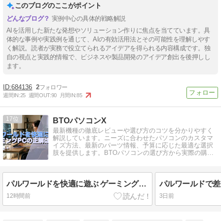
このブログのここがポイント
実例中心の具体的戦略解説
AIを活用した新たな発想やソリューション作りに焦点を当てています。具
体的な事例や実践例を通じて、AIの有効活用法とその可能性を理解しやす
く解説。読者が実務で役立てられるアイデアを得られる内容構成です。独
自の視点と実践的情報で、ビジネスや製品開発のアイデア創出を後押しし
ます。
684136
2
週間IN:
25
週間OUT:
90
月間IN:
85
17
BTOパソコンX
最新機種の徹底レビューや選び方のコツを分かりやすく
解説しています。ニーズに合わせたパソコンのカスタマ
イズ方法、最新のパーツ情報、予算に応じた最適な選択
肢を提供します。BTOパソコンの選び方から実際の購入
まで、詳細にわたってサポートします。
パルワールドを快適に遊ぶ ゲーミングPCの正解はコレ
12時間前
3日前