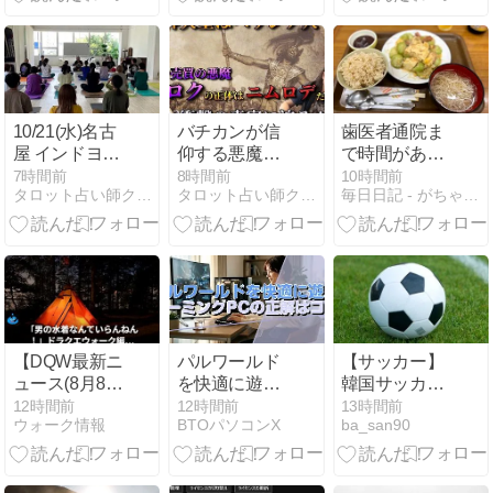
10/21(水)名古
バチカンが信
歯医者通院ま
屋 インドヨー
仰する悪魔の
で時間があっ
ガを学ぶWS
正体。
たので、散髪
7時間前
8時間前
10時間前
タロット占い師クロ戌のブログ
タロット占い師クロ戌のブログ
毎日日記 - がちゃんが気になった話題を書き散らす
屋で散髪して
もらう
【DQW最新ニ
パルワールド
【サッカー】
ュース(8月8
を快適に遊ぶ
韓国サッカー
日)】 「男の
ゲーミングPC
協会、性接待
12時間前
12時間前
13時間前
ウォーク情報
BTOパソコンX
ba_san90
水着なんてい
の正解はコレ
疑惑 日本人審
らんねん！」
判も含まれる
ドラクエウォ
と報道 「Jリ