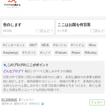
告白します
ここはお国を何百里
66日前
4ヶ月前
#インターネット
#神戸
#香港
#モバイル
#ベトナム
#linux
#raspberrypi
#ラズパイ
#ハノイ
#Vietnam
#Hanoi
#Misskey
このブログのここがポイント
幅広いテーマと親しみやすさの融合
日常の中で芽吹く関心や体験を軽やかに綴り、多彩な趣味や出来事を解析
的に紹介します。海外経験やガジェット、地域の行事まで、多角的な視点
を持ちながらも親しみやすい文章で読者の興味を引きつけます。新たな発
見と共感を呼ぶユニークな内容が特徴です。
2094640
2
週間IN:
16
週間OUT:
22
月間IN:
32