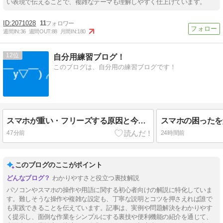
い表現で伝えることで、複雑なテーマも理解しやすく仕上げています。
2071028
11
週間IN:
36
週間OUT:
88
月間IN:
180
12
自分用練習ブログ！
このブログは、自分用の練習ブログです！
スマホが重い・フリーズする原因と今すぐできる改善方法
47分前
24時間前
このブログのここがポイント
わかりやすさと役立つ裏技解説
パソコンやスマホの操作や用語に関する初心者向けの解説に特化していま
す。難しそうな操作や複雑な設定も、丁寧な説明とコツを押さえれば誰で
も実践できることを伝えています。記事は、実例や問題解決をわかりやす
く提示し、面倒な作業をシンプルにする裏技や便利機能の紹介を通じて、