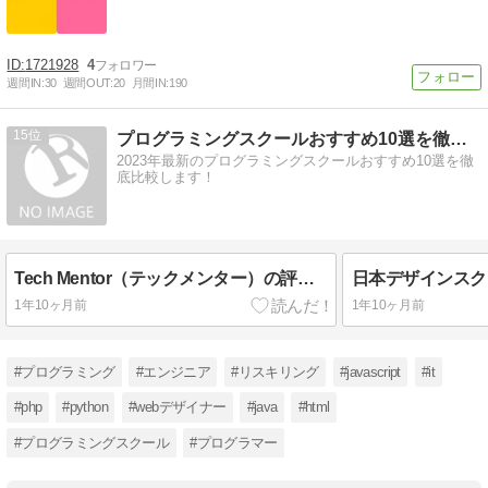
1721928
4
週間IN:
30
週間OUT:
20
月間IN:
190
15
プログラミングスクールおすすめ10選を徹底比較！
2023年最新のプログラミングスクールおすすめ10選を徹
底比較します！
Tech Mentor（テックメンター）の評判・口コミを調べてみました！
1年10ヶ月前
1年10ヶ月前
#プログラミング
#エンジニア
#リスキリング
#javascript
#it
#php
#python
#webデザイナー
#java
#html
#プログラミングスクール
#プログラマー