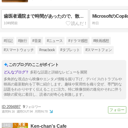
歯医者通院まで時間があったので、散髪屋で散髪してもらう
10時間前
昨日
#日記
#旅行
#音楽
#ニュース
#ドラマ感想
#映画感想
#スマートウォッチ
#macbook
#タブレット
#スマートフォン
このブログのここがポイント
多彩な話題と詳細なレビューを展開
多角的な視点から映像やエンタメ情報を掘り下げ、デバイスのトラブルや
映画の最新動向を丁寧に紹介します。趣味や実用性を織り交ぜ、専門的な
話題をわかりやすく伝えることに注力。特に映像技術の進化やそれに伴う
体験の変化に着目し、読者の好奇心を刺激します。
2094887
9
週間IN:
16
週間OUT:
94
月間IN:
78
24
Ken-chan's Cafe