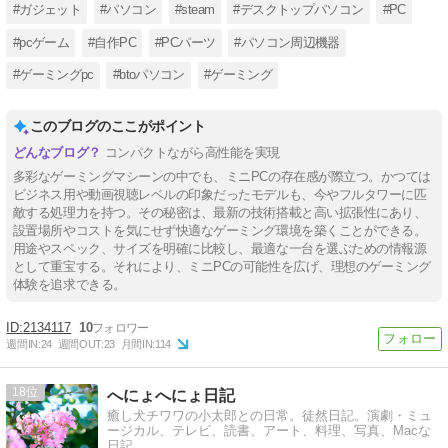
#ガジェット
#パソコン
#steam
#デスクトップパソコン
#PC
#pcゲーム
#自作PC
#PCパーツ
#パソコン周辺機器
#ゲーミングpc
#btoパソコン
#ゲーミング
このブログのここがポイント
コンパクトながら高性能を実現
多彩なゲーミングマシーンの中でも、ミニPCの存在感が際立つ。かつては
ビジネス用や動画視聴レベルの印象だったモデルも、今やフルタワーに匹
敵する処理力を持つ。その秘密は、最新の技術搭載と高い拡張性にあり、
設置場所やコストを気にせず快適なゲーミング環境を築くことができる。
用途やスペック、サイズを明確に比較し、最適な一台を選ぶための情報源
として重宝する。それにより、ミニPCの可能性を広げ、理想のゲーミング
体験を追求できる。
2134117
10
週間IN:
24
週間OUT:
23
月間IN:
114
18
へにょへにょ日記
癒し犬チワワの小太郎との日常。徒然日記。演劇・ミュ
ージカル、テレビ、読書、アート、料理、写真、Macな
日記。