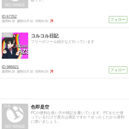
67252
週間IN:
20
週間OUT:
10
月間IN:
30
20
コルコル日記
フリーのツール紹介など行っています
986921
週間IN:
20
週間OUT:
10
月間IN:
20
21
色即是空
PCの便利な使い方や雑記を書いています。PCをただ使
っているだけで貴方は満足ですか？せっかくだから便利
に使いましょう。