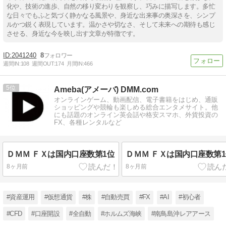
化や、技術の進歩、自然の移り変わりを観察し、巧みに描写します。多忙
な日々でもふと気づく静かなる風景や、身近な出来事の奥深さを、シンプ
ルかつ鋭く表現しています。温かさや切なさ、そして未来への期待も感じ
させる、身近な今を映し出す文章が特徴です。
2041240
8
週間IN:
108
週間OUT:
174
月間IN:
466
5
Ameba(アメーバ) DMM.com
オンラインゲーム、動画配信、電子書籍をはじめ、通販
ショッピングや競輪も楽しめる総合エンタメサイト。他
にも話題のオンライン英会話や格安スマホ、外貨投資の
FX、各種レンタルなど
ＤＭＭ ＦＸは国内口座数第1位
ＤＭＭ ＦＸは国内口座数第
8ヶ月前
8ヶ月前
#資産運用
#仮想通貨
#株
#自動売買
#FX
#AI
#初心者
#CFD
#口座開設
#全自動
#ホルムズ海峡
#南鳥島沖レアアース