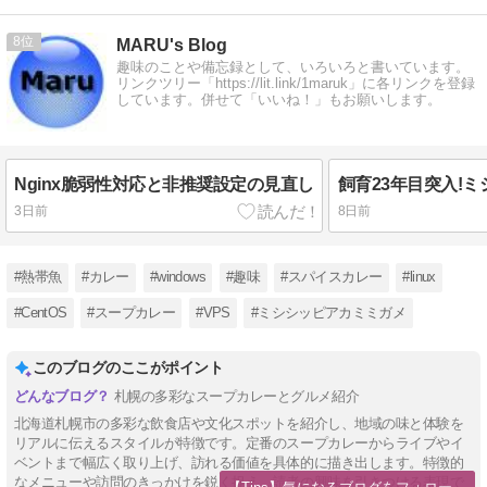
8
MARU's Blog
趣味のことや備忘録として、いろいろと書いています。
リンクツリー「https://lit.link/1maruk」に各リンクを登録
しています。併せて「いいね！」もお願いします。
Nginx脆弱性対応と非推奨設定の見直し
3日前
8日前
#熱帯魚
#カレー
#windows
#趣味
#スパイスカレー
#linux
#CentOS
#スープカレー
#VPS
#ミシシッピアカミミガメ
このブログのここがポイント
札幌の多彩なスープカレーとグルメ紹介
北海道札幌市の多彩な飲食店や文化スポットを紹介し、地域の味と体験を
リアルに伝えるスタイルが特徴です。定番のスープカレーからライブやイ
ベントまで幅広く取り上げ、訪れる価値を具体的に描き出します。特徴的
なメニューや訪問のきっかけを鋭く捉え、読者の興味を引きつける表現で