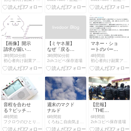
体感-15℃」←
にファンが侵
ずなのに…即
これ
入!?(2026年8
共鳴/ #背徳フ
月8日)
ライデー #大
鶴肥満 #ぐん
ぴぃ #マユリ
カ #中谷 #マ
マタルト #春
【画像】開示
【ミヤネ屋】
マネー・ショ
とヒコーキ #
請求が届い
なぜ「戻る
ートのバーリ
ココス #背徳
た…
な」と言えな
氏、トランプ
3時間10分前
3時間50分前
4時間前
#shorts
初心者向け副業アフィリエイト情報館 InfoShop
2chコピペ保存道場
初心者向け副業アフィリエイト情報館 InfoShop
かったのか イ
相場を痛烈批
オン爆発事故
判「バカども
で斎藤幸平氏
が輝く時だ」
も逡巡
音程を合わせ
週末のマクド
【悲報】
る？ピッチを
ナルド
「THE
合わせる？
NORTH
4時間前
6時間前
6時間前
フクロウのひとりごと
くろねこ自由気ままな日記
2chコピペ保存道場
FACE」の人
気が低下