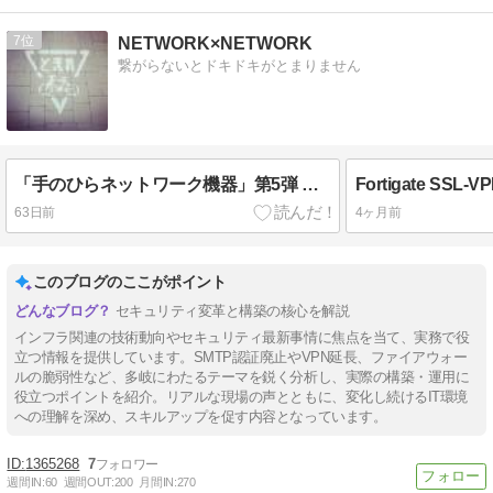
7
NETWORK×NETWORK
繋がらないとドキドキがとまりません
「手のひらネットワーク機器」第5弾 ユーザー選挙
63日前
4ヶ月前
このブログのここがポイント
セキュリティ変革と構築の核心を解説
インフラ関連の技術動向やセキュリティ最新事情に焦点を当て、実務で役
立つ情報を提供しています。SMTP認証廃止やVPN延長、ファイアウォー
ルの脆弱性など、多岐にわたるテーマを鋭く分析し、実際の構築・運用に
役立つポイントを紹介。リアルな現場の声とともに、変化し続けるIT環境
への理解を深め、スキルアップを促す内容となっています。
1365268
7
週間IN:
60
週間OUT:
200
月間IN:
270