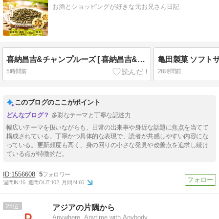
お酒とショッピングが好きな元お兄さん日記
喜納昌吉&チャンプルーズ [ 喜納昌吉&チャンプルーズ ] おいらの懐かしいCD
5時間前
28時間前
このブログのここがポイント
多彩なテーマと丁寧な記述力
幅広いテーマを扱いながらも、日常の出来事や身近な話題に焦点を当てて
構成されている。丁寧かつ具体的な表現で、読者が共感しやすい内容にな
っている。更新頻度も高く、身の回りの小さな発見や改善点を追求し続け
ている点が特徴的だ。
1556608
5
週間IN:
16
週間OUT:
102
月間IN:
66
25
アジアの片隅から
Anywhere, Anytime with Anybody