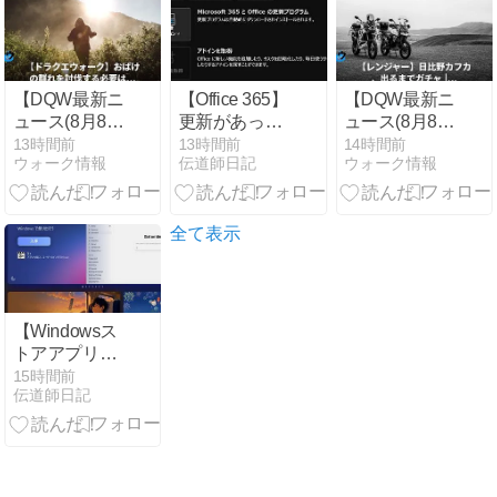
ーク編 | Ｓｅ
ーグの審判を
ＮＷａの徒然
統括する人
日記 （自動投
物」
稿・他サイト
に飛びます）
【DQW最新ニ
【Office 365】
【DQW最新ニ
ュース(8月8
更新があった
ュース(8月8
日)】 【ドラ
ようですね
日)】 【レン
13時間前
13時間前
14時間前
ウォーク情報
伝道師日記
ウォーク情報
クエウォー
ジャー】日比
ク】おばけの
野カフカ、出
群れを討伐す
るまでガチャ |
る必要はな
人間万事塞翁
全て表示
い!?【おばけ
が馬 〜完全無
バスター】
課金ドラクエ
（自動投稿・
ウォーク …
他サイトに飛
（自動投稿・
【Windowsス
びます）
他サイトに飛
トアアプリ】
びます）
更新があった
15時間前
伝道師日記
ようですね。