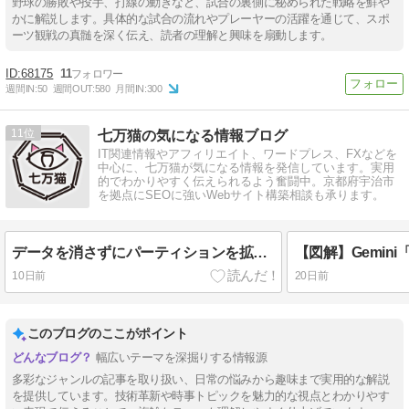
野球の勝敗や投手、打線の動きなど、試合の裏側に秘められた戦略を鮮や
かに解説します。具体的な試合の流れやプレーヤーの活躍を通じて、スポ
ーツ観戦の真髄を深く伝え、読者の理解と興味を扇動します。
68175
11
週間IN:
50
週間OUT:
580
月間IN:
300
11
七万猫の気になる情報ブログ
IT関連情報やアフィリエイト、ワードプレス、FXなどを
中心に、七万猫が気になる情報を発信しています。実用
的でわかりやすく伝えられるよう奮闘中。京都府宇治市
を拠点にSEOに強いWebサイト構築相談も承ります。
データを消さずにパーティションを拡張する方法｜Cドライブの容量不足を解決！
10日前
20日前
このブログのここがポイント
幅広いテーマを深掘りする情報源
多彩なジャンルの記事を取り扱い、日常の悩みから趣味まで実用的な解説
を提供しています。技術革新や時事トピックを魅力的な視点とわかりやす