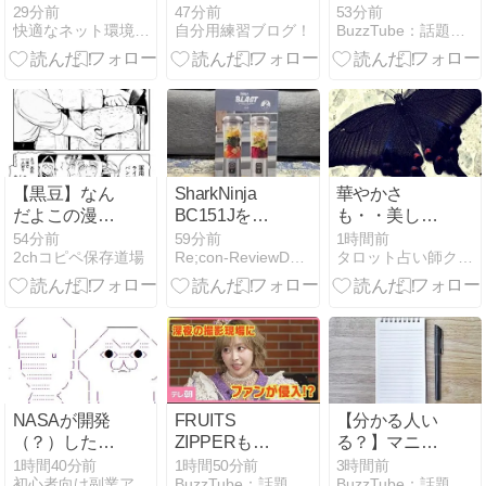
い？ディスク
する原因と今
とめ 最新情報
29分前
47分前
53分前
快適なネット環境作り
自分用練習ブログ！
BuzzTube：話題・流行・旬・最新・注目の動画サイト
の音が劇的に
すぐできる改
を厳選してお
変わる！
善方法
届け ANN/テ
Kanto Audio
レ朝【LIVE】
SP9でデスク
トップオーデ
ィオを完成さ
せよう
【黒豆】なん
SharkNinja
華やかさ
だよこの漫画
BC151Jを開
も・・美しさ
ｗｗｗ【注
封したらカラ
も・・
54分前
59分前
1時間前
2chコピペ保存道場
Re;con-ReviewDays
タロット占い師クロ戌のブログ
意】
カラ音…正常
品との違いを
確認
#SharkNinja #
初期不良 #初
期不良2026
NASAが開発
FRUITS
【分かる人い
（？）した冷
ZIPPERもび
る？】マニア
感ポンチョ
っくり！深夜
ック過ぎるア
1時間40分前
1時間50分前
3時間前
初心者向け副業アフィリエイト情報館 InfoShop
BuzzTube：話題・流行・旬・最新・注目の動画サイト
BuzzTube：話題・流行・旬・最新・注目の動画サイト
「着るだけで
のMV撮影現場
ニメ例えのは