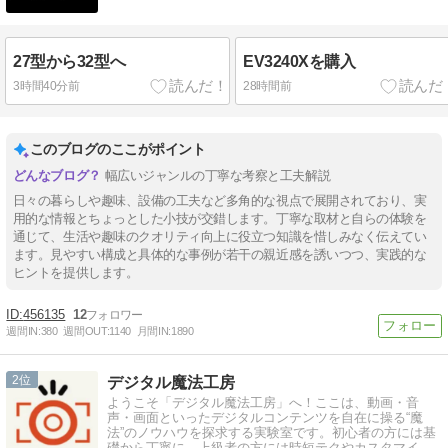
27型から32型へ
EV3240Xを購入
3時間40分前
28時間前
このブログのここがポイント
幅広いジャンルの丁寧な考察と工夫解説
日々の暮らしや趣味、設備の工夫など多角的な視点で展開されており、実
用的な情報とちょっとした小技が交錯します。丁寧な取材と自らの体験を
通じて、生活や趣味のクオリティ向上に役立つ知識を惜しみなく伝えてい
ます。見やすい構成と具体的な事例が若干の親近感を誘いつつ、実践的な
ヒントを提供します。
456135
12
週間IN:
380
週間OUT:
1140
月間IN:
1890
2
デジタル魔法工房
ようこそ「デジタル魔法工房」へ！ここは、動画・音
声・画面といったデジタルコンテンツを自在に操る“魔
法”のノウハウを探求する実験室です。初心者の方には基
礎から丁寧に、上級者の方には時短テクやカスタマイズ