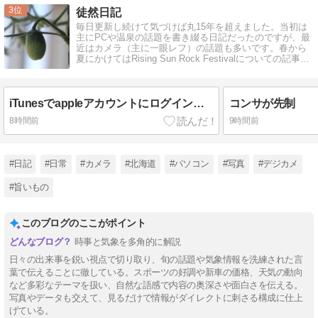
3
徒然日記
毎日更新し続けて気づけば丸15年を超えました。当初は
主にPCや温泉の話題を書き綴る日記だったのですが、最
近はカメラ（主に一眼レフ）の話題も多いです。春から
夏にかけてはRising Sun Rock Festivalについての記事が
増えます。
iTunesでappleアカウントにログインできない？
コンサが先制
8時間前
9時間前
#日記
#日常
#カメラ
#北海道
#パソコン
#写真
#デジカメ
#旨いもの
このブログのここがポイント
時事と気象を多角的に解説
日々の出来事を鋭い視点で切り取り、旬の話題や気象情報を洗練された言
葉で伝えることに徹している。スポーツの好調や新車の価格、天気の動向
など多彩なテーマを扱い、自然な語感で内容の奥深さや面白さを伝える。
写真やデータも交えて、見るだけで情報がダイレクトに刺さる構成に仕上
げている。