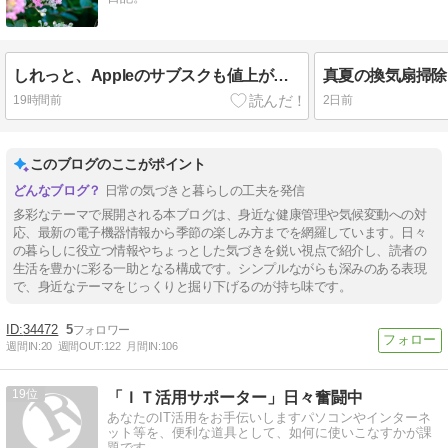
しれっと、Appleのサブスクも値上がり。
真夏の換気扇掃除
19時間前
2日前
このブログのここがポイント
日常の気づきと暮らしの工夫を発信
多彩なテーマで展開される本ブログは、身近な健康管理や気候変動への対
応、最新の電子機器情報から季節の楽しみ方までを網羅しています。日々
の暮らしに役立つ情報やちょっとした気づきを鋭い視点で紹介し、読者の
生活を豊かに彩る一助となる構成です。シンプルながらも深みのある表現
で、身近なテーマをじっくりと掘り下げるのが持ち味です。
34472
5
週間IN:
20
週間OUT:
122
月間IN:
106
19
「ＩＴ活用サポーター」日々奮闘中
あなたのIT活用をお手伝いしますパソコンやインターネ
ット等を、便利な道具として、如何に使いこなすかが課
題です。