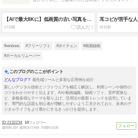
術まで、実践的なガイドを発信しています。
【AIで最大8Kに】低画質の古い写真を高画質に変換する方法
17日前
31日前
#windows
#フリーソフト
#ボイチェン
#画面録画
#ボーカルリムーバー
このブログのここがポイント
最先端ツールと多彩な応用例を紹介
新しいデジタル技術とソフトウェアを幅広く解説し、利用シーンや操作の
コツをわかりやすく伝えます。AIや動画編集、録画ソフト、音声変換な
ど、多種多様なテーマを取り上げ、活用法や最新トレンドを追究していま
す。専門的な話題も初心者が理解しやすいよう工夫されており、未来のデ
ジタルライフをより豊かにするきっかけを提供します。
2132234
10
週間IN:
324
週間OUT:
468
月間IN:
1528