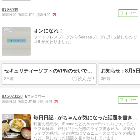
86999
週間IN:
20
週間OUT:
0
月間IN:
20
22
オンになれ！
ワードプレスブログからSeesaaブログに引っ越したので
URLが変わりました。
セキュリティーソフトのVPNのせいでワードプレス管理画面にアクセスできないという盲点
2日前
3日前
2023328
6
週間IN:
18
週間OUT:
69
月間IN:
45
23
毎日日記 - がちゃんが気になった話題を書き散らす
映画の感想や、iPhoneなどのAppleデバイスについてのト
ラブル解決、旅行に行った際のライブ書き込み、音楽の
ライブの感想、その他気になるニュースについての感想
など、気になった話題を書き散らしています。