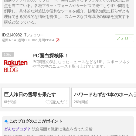
画像やファイルのアップロード、共有に関するトラブルとその解決策に焦
点を当てている。各種プラットフォームやサービスで発生しやすい問題を
例示し、具体的な対処法や便利なツールを紹介。技術的知識に頼らずとも
理解できる実践的な情報を提供し、スムーズな共有環境の構築を提案する
構成となっている。
2140982
7
週間IN:
54
週間OUT:
102
月間IN:
204
10
PC面白探検隊！
PC関連の気になったニュースなどをUP。スポーツネタ
や世の中のニュースも取り上げています。
巨人昨日の雪辱を果たす
6時間前
26時間前
このブログのここがポイント
試合展開と戦術に焦点を当てた分析