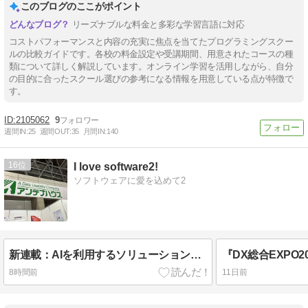
このブログのここがポイント
リーズナブルな料金と多彩な学習言語に対応
コストパフォーマンスと内容の充実に焦点を当てたプログラミングスクー
ルの比較ガイドです。各校の料金設定や受講期間、用意されたコースの種
類について詳しく解説しています。オンライン学習を活用しながら、自分
の目的に合ったスクール選びの参考になる情報を用意している点が特徴で
す。
2105062
9
週間IN:
25
週間OUT:
35
月間IN:
140
16
I love software2!
ソフトウェアに愛を込めて2
新連載：AIを利用するソリューション作成（4）自然言語処理のローカルAIを使い、PDFから名前を捜して墨消し
8時間前
11日前