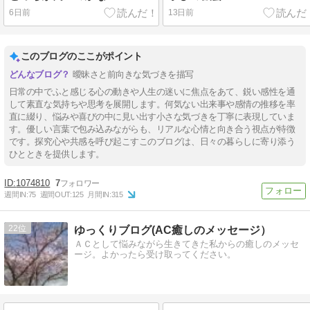
6日前
13日前
このブログのここがポイント
曖昧さと前向きな気づきを描写
日常の中でふと感じる心の動きや人生の迷いに焦点をあて、鋭い感性を通
して素直な気持ちや思考を展開します。何気ない出来事や感情の推移を率
直に綴り、悩みや喜びの中に見い出す小さな気づきを丁寧に表現していま
す。優しい言葉で包み込みながらも、リアルな心情と向き合う視点が特徴
です。探究心や共感を呼び起こすこのブログは、日々の暮らしに寄り添う
ひとときを提供します。
1074810
7
週間IN:
75
週間OUT:
125
月間IN:
315
22
ゆっくりブログ(AC癒しのメッセージ）
ＡＣとして悩みながら生きてきた私からの癒しのメッセ
ージ。よかったら受け取ってください。