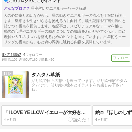
このブログのここがポイント
星座占いやエネルギーワーク解説
人の心に寄り添いながらも、星の動きやエネルギーの流れを丁寧に解説し
ます。繊細さや生きづらさを抱える方に向けて、魂の記憶や宇宙の流れと
結びつく視点を提供します。各記事は、スピリチュアルなテーマを軸に、
現代の心理やエネルギーの働きについての知識をわかりやすく伝え、自己
理解や人生のリズムを整えるためのヒントを届けています。占星術やヒー
リングの視点から、心と魂の深奥に触れる内容を展開しています。
2116652
4
週間IN:
100
週間OUT:
160
月間IN:
450
17
タムタム草紙
貼り絵で日々の想いを綴っています。貼り絵作家のタム
タムです。貼り絵の絵本とイラストをお楽しみ下さい
ね。
「I LOVE YELLOW イエローが大好き」展に出展します☆
4ヶ月前
4ヶ月前