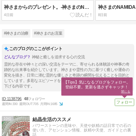
神さまからのプレゼント。-神さまのNAMIDA IV (イヴ)-
4日前
8日前
#神さまの治療
#神さまのお言葉
このブログのここがポイント
神秘と癒しを追求する心の交流
霊的な存在や神々との深い交流をテーマに、寄せられる体験談や神事の奇
跡的な出来事を紹介しています。神さまや霊性の力に基づく癒しや運命の
変化を描き、日常に潜む霊的な優しさと奇跡の瞬間を伝えることを目的と
しています。多彩なエピソードを通じて、内なる平和と真実の強さを掘り
【Tips】気になるブログをフォロー。

下げる内容です。
登録不要。更新を逃さずキャッチ！
閉じる
1138796
48
週間IN:
330
週間OUT:
705
月間IN:
1685
10
結晶生活のススメ
パワーストーンの意味や、天使や妖精の話日常での石の
使い方、アセンション情報、妖精や天使、ガイドとの裏
話