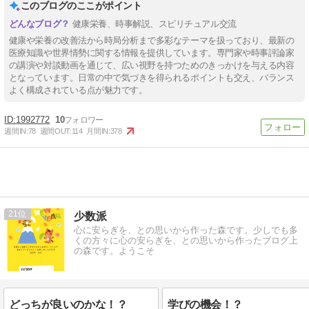
このブログのここがポイント
健康栄養、時事解説、スピリチュアル交流
健康や栄養の改善法から時局分析まで多彩なテーマを扱っており、最新の
医療知識や世界情勢に関する情報を提供しています。専門家や時事評論家
の講演や対談動画を通じて、広い視野を持つためのきっかけを与える内容
となっています。日常の中で気づきを得られるポイントも交え、バランス
よく構成されている点が魅力です。
1992772
10
週間IN:
78
週間OUT:
114
月間IN:
378
21
少数派
心に安らぎを、との思いから作った森です。少しでも多
くの方々に心の安らぎを、との思いから作ったブログ上
の森です。ようこそ
どっちが良いのかな！？
学びの機会！？