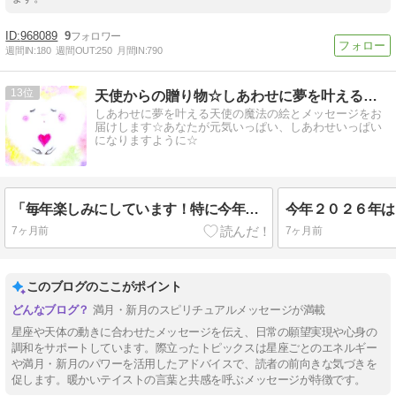
968089
9
週間IN:
180
週間OUT:
250
月間IN:
790
13
天使からの贈り物☆しあわせに夢を叶える魔法の絵とメッセージ☆
しあわせに夢を叶える天使の魔法の絵とメッセージをお
届けします☆あなたが元気いっぱい、しあわせいっぱい
になりますように☆
「毎年楽しみにしています！特に今年は○○が素敵なイラストだと感じました」天使のカレンダーの感想☆
今年２０２６年は
7ヶ月前
7ヶ月前
このブログのここがポイント
満月・新月のスピリチュアルメッセージが満載
星座や天体の動きに合わせたメッセージを伝え、日常の願望実現や心身の
調和をサポートしています。際立ったトピックスは星座ごとのエネルギー
や満月・新月のパワーを活用したアドバイスで、読者の前向きな気づきを
促します。暖かいテイストの言葉と共感を呼ぶメッセージが特徴です。