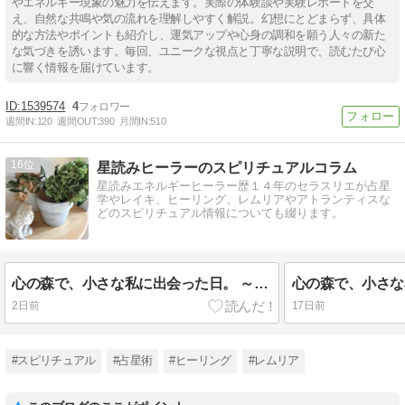
やエネルギー現象の魅力を伝えます。実際の体験談や実験レポートを交
え、自然な共鳴や気の流れを理解しやすく解説。幻想にとどまらず、具体
的な方法やポイントも紹介し、運気アップや心身の調和を願う人々の新た
な気づきを誘います。毎回、ユニークな視点と丁寧な説明で、読むたび心
に響く情報を届けています。
1539574
4
週間IN:
120
週間OUT:
390
月間IN:
510
16
星読みヒーラーのスピリチュアルコラム
星読みエネルギーヒーラー歴１４年のセラスリエが占星
学やレイキ、ヒーリング、レムリアやアトランティスな
どのスピリチュアル情報についても綴ります。
心の森で、小さな私に出会った日。 ～インナーチャイルド変容記録③「寂しかった」と気づいた日
2日前
17日前
#スピリチュアル
#占星術
#ヒーリング
#レムリア