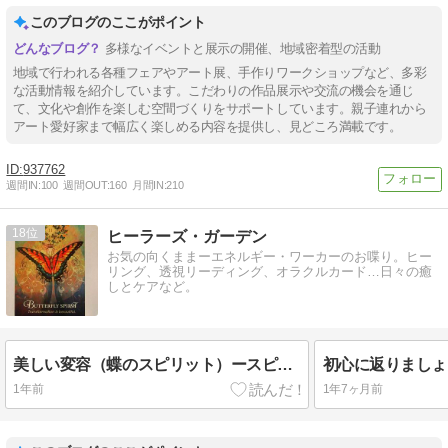
このブログのここがポイント
多様なイベントと展示の開催、地域密着型の活動
地域で行われる各種フェアやアート展、手作りワークショップなど、多彩
な活動情報を紹介しています。こだわりの作品展示や交流の機会を通じ
て、文化や創作を楽しむ空間づくりをサポートしています。親子連れから
アート愛好家まで幅広く楽しめる内容を提供し、見どころ満載です。
937762
週間IN:
100
週間OUT:
160
月間IN:
210
18
ヒーラーズ・ガーデン
お気の向くままーエネルギー・ワーカーのお喋り。ヒー
リング、透視リーディング、オラクルカード…日々の癒
しとケアなど。
美しい変容（蝶のスピリット）ースピリットアニマル・オラクルカード
1年前
1年7ヶ月前