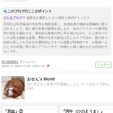
このブログのここがポイント
無害化を重視したエコ美容と体内デトックス
JUSELは化学薬品の安全性を徹底追及し、自然由来の施術を積極的に取り
入れることで、髪と体の本来の健康を促します。水のクラスターや東洋医
学の知見を融合させ、潜在的な身体の声に耳を傾けながら、心と体のバラ
ンスを取る施術を提案。季節や日常の変化に応じたケア方法や、髪の持つ
自然な美しさを引き出す調和的なスタイル提案が特徴的です。お客様一人
ひとりの本質に寄り添うアプローチで、内側から輝く健やかさを目指すサ
ロンです。
1918551
7
週間IN:
70
週間OUT:
600
月間IN:
320
24
おせん's World
目に見えない世界の不思議なことについてのオイラ的な
お話。
『邪血』②
『丙午（ひのえうま）』