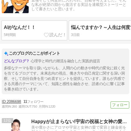
置場そして拘置所に入れられ、自殺を考えました。そん
な私が絶望の淵から復活する実話を連載型ストーリーと
して書きたいと思います。
AIがなんだ！！
5時間前
3日前
このブログのここがポイント
心理学と時代の潮流を融合した実践的提言
多様なテーマを取り扱いながらも、人間の心の動きや時代の変化に鋭く光
を当てるブログです。未来志向の視点、働き方や自己肯定に関する深い洞
察、そして自分自身を見つめ直すヒントを提供しています。誰もが共感で
きる共通のテーマについて、知識と感性を融合させ、読者の心に響く記事
を書き続けています。
2086698
11
週間IN:
260
週間OUT:
750
月間IN:
1220
12
Happyが止まらない!宇宙の祝福と女神の愛と香りの癒し
美や豊かさにアロマや宇宙と女神の愛で変容と錬金術を