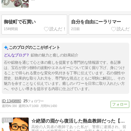
御徒町で石買い
自分を自由にーラリマー
15時間前
2日前
このブログのここがポイント
鉱物の魅力と癒しの効果紹介
石や鉱物を通じて心と体の癒しを提案する専門的な情報源です。各記事
は、宝石が持つ独特の波動やエネルギーについて深く掘り下げ、身につけ
ることで得られる豊かな変化や気付きを丁寧に伝えています。石の個性や
歴史、効果的な取り入れ方を、専門的な視点とともに明快に解説し、その
魅力を余すことなく伝えています。癒しのパワーを日常に取り入れたい方
へ、やさしい導きを提示する内容に仕上げています。
1349880
25
週間IN:
330
週間OUT:
1000
月間IN:
1430
11
☆絶望の淵から復活した熱血教師だった【はるのり】のブログ☆
高校の人気者の教師であった私が、警察に逮捕され、留