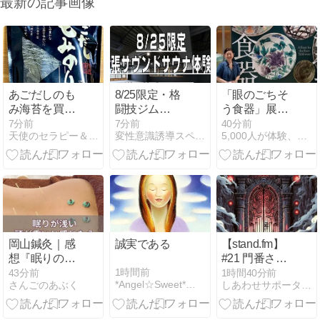
最新の記事画像
あごだしのも
8/25限定・格
「眼のごちそ
み海苔を買い
闘技ジム
う食器」展：
ました。
LOKAの八王
「器」を見つ
7分前
7分前
40分前
天使のセラピー＆ボディケア「天使と一緒」 京阪香里園駅下車
変性意識誘導スペシャリストのフリートーク
5,000人が体験、チャクラ覚醒コンサルタントの贈り物
子最大級マッ
めて、「暮ら
トフロアで出
し」を見つめ
張サウンドサ
直した一日＠
ウナ体験会
サントリー美
術館
岡山鍼灸｜感
誠実である
【stand.fm】
想『眠りの質
#21 門番さん
が良くなり体
との約束
1時間前
43分前
1時間40分前
*Angel☆Sweet* いつも笑顔でいてほしいから
さんごのあぶく
しあわせサポーター ユトリナのブログ
が軽くなっ
た』｜岡山市
北区女性専門