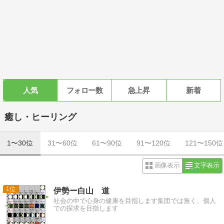
人気
フォロー数
急上昇
新着
癒し・ヒーリング
1〜30位
31〜60位
61〜90位
91〜120位
121〜150位
画像表示
文字表示
1
伊勢ー白山 道
社会の中で心身の健康を目指します集団では無く、個人
での探求を目指します