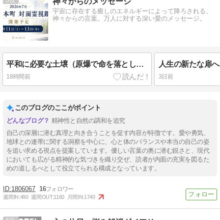
神々からのメッセージ
宇宙に存在する癒しのエネルギーによって降ろされる、
神々からの言葉。万人に対する深い愛のメッセージ。
平和に必要な土壌（原爆で命を落とした御霊より）
人生の新たな扉へ
18時間前
3日前
このブログのここがポイント
精神性と自然の調和を追究
自己の深層に潜む真理と向き合うことを促す内容が特徴です。愛や勇気、
地球との連帯に関する洞察を中心に、心と体のバランスや本当の自己の姿
を追い求める視点を提案しています。優しい言葉の奥に潜む鋭さと、現代
においても広がる精神的な気づきを織り交ぜ、読者が内面の充実を図るた
めの道しるべとして役立てられる構成となっています。
1806067
16
週間IN:
490
週間OUT:
1160
月間IN:
1740