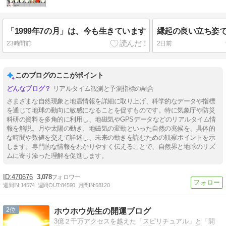
「1999年7の月」は、今も生きています
縁起の良い立ち姿
23時間前
2日前
このブログのここがポイント
リアルタイム観測と予測指標の融合
さまざまな自然現象と地震情報を詳細に取り上げ、科学的なデータや指標
を通じて地球の動向に敏感になることを促すものです。特に気象庁や防災
科研の資料を多角的に利用し、地磁気やGPSデータなどのリアルタイム情
報を解説。月や太陽の動き、地磁気の変動といった自然の兆候を、具体的
な時間や数値を交えて詳述し、未来の動きを読むための観察ポイントを示
します。専門的な情報をわかりやすく伝えることで、自然界と地球のリズ
ムに寄り添った理解を促進します。
470676
3,078
週間IN:
14574
週間OUT:
84590
月間IN:
68120
2
ホウホウ先生の開運ブログ
3億２千万アクセスを越えた「スピリチュアル」と「開