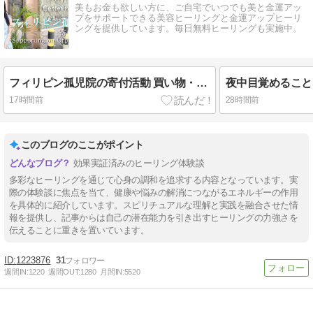
美もお金も欲しい方に、ご自宅でいつでも美と金運アッ
プをサポートできる美容ヒーリングと金運アップヒーリ
ングを提供しています。毎日無料ヒーリングも実施中。
フィリピン孤児院の寄付活動 買い物・寄付・孤児院紹介・子どもたちとの交流
17時間前
28時間前
このブログのここがポイント
効果実証済みのヒーリング体験談
多彩なヒーリングを通じて心身の調和を追求する内容となっています。実
際の体験談に焦点を当て、健康や悩みの解消につながるエネルギーの作用
を具体的に紹介しています。スピリチュアルな理解と実践を融合させた情
報を提供し、記事からは自己の潜在能力を引き出すヒーリングの力強さを
伝えることに重きを置いています。
1223876
31
週間IN:
1220
週間OUT:
1280
月間IN:
5520