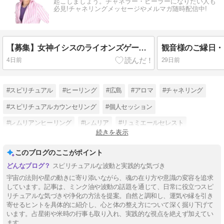
起こしましょう。チャネラー・ヒーラーになりたい人も
必見!チャネリングメッセージやメルマガ随時配信中!
【募集】女神イシスのライオンズゲート・アクティベーション 2026
観音様のご縁日・
4日前
29日前
#スピリチュアル
#ヒーリング
#広島
#アロマ
#チャネリング
#スピリチュアルカウンセリング
#個人セッション
#レムリアンヒーリング
#レムリア
#リュミエールセレスト
続きを表示
#HIROSHI
#女神
このブログのここがポイント
スピリチュアルな波動と実践的な気づき
宇宙の法則や星の動きに寄り添いながら、魂の在り方や意識の変容を追求
しています。記事は、ミンク油や波動の話題を通じて、日常に役立つスピ
リチュアルな気づきや浄化の方法を提案。自然と調和し、運気や縁を引き
寄せるヒントを具体的に紹介し、心と体の整え方について深く掘り下げて
います。占星術や米時の行事も取り入れ、実践的な視点を絶えず加えてい
ます。