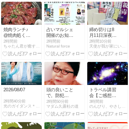
鍼灸院
焼肉ランチ♪
占いマルシェ
締め切りは8
@焼肉処くら
開催のお知ら
月11日深夜23
ちゃん
せ
時半です！
2時間前
2時間前
2時間10分前
ちゃたん君が癒すにゃん！
Natural force
天使が我が家にいるらしい
2026/08/07
頭の良いこと
トラベル講習
で。防犯
会【ご感想】
（？）対策
｜「予想をは
2時間40分前
2時間50分前
3時間前
光のガイダンス＊宇宙語チャネラーりあん
マダム久露杜の道
のんびり、やさしく。
だ！
るかに超えて
驚きながら
も、めちゃく
ちゃ楽しくて