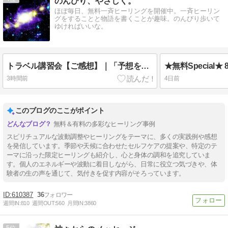
のんびり、やさしく。
ほぼ毎日、無料一斉ヒーリングを開催中。一斉ヒーリン
グをすることと物語を書くことが趣味。のんびり歩いて
ゆければいいな。
トラベル講習会【ご感想】｜「予想をはるかに超えて驚きながらも、めちゃくちゃ楽しくてあっという間過ぎでした✨」
3時間前
4日前
このブログのここがポイント
無料＆有料の多彩なヒーリング事例
スピリチュアルな波動調整やヒーリングをテーマに、多くの実践例や感想
を発信しています。季節や天候に合わせたセルフケアの提案や、特定のテ
ーマに沿った限定ヒーリングも紹介し、心と身体の調和を追究していま
す。個人のエネルギーや波動に着目しながら、日常に役立つ気づきや、体
験者の生の声を通じて、気付きを促す内容がそろっています。
610387
36
週間IN:
810
週間OUT:
560
月間IN:
3860
5