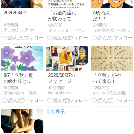
2026/08/07
「お金の流れ
AIがなん
が変わってき
だ！！
ました！」先
4時間前
5時間前
5時間前
アルカディア ホリスティック ヒーリング
キララ７８ヒーリング日記
☆絶望の淵から復活した熱血教師だった【はるのり】のブログ☆
祖感謝ヒーリ
ング後の嬉し
いご報告
8/7「立秋」夏
2026/08/07の
「立秋」がや
の終わりと秋
メッセージ
って来る！
の入口が同時
6時間前
10時間前
12時間前
陰陽の調べ 運命を紐解き愛に溢れる未来を開く
Natural force
ホウホウ先生の開運ブログ
に訪れる日
全て表示