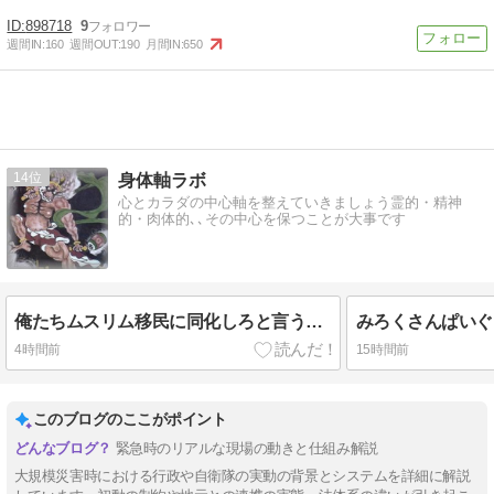
898718
9
週間IN:
160
週間OUT:
190
月間IN:
650
14
身体軸ラボ
心とカラダの中心軸を整えていきましょう霊的・精神
的・肉体的､､その中心を保つことが大事です
俺たちムスリム移民に同化しろと言うのがムスリム
みろくさんぱいぐ
4時間前
15時間前
このブログのここがポイント
緊急時のリアルな現場の動きと仕組み解説
大規模災害時における行政や自衛隊の実動の背景とシステムを詳細に解説