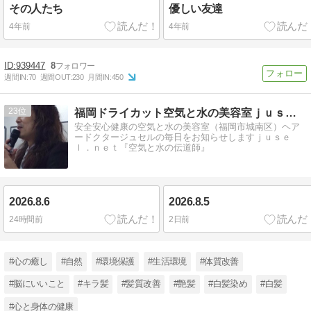
その人たち
優しい友達
4年前
4年前
939447
8
週間IN:
70
週間OUT:
230
月間IN:
450
23
福岡ドライカット空気と水の美容室ｊｕｓｅｌひと言日記
安全安心健康の空気と水の美容室（福岡市城南区）ヘア
ードクタージュセルの毎日をお知らせしますｊｕｓｅ
ｌ．ｎｅｔ『空気と水の伝道師』
2026.8.6
2026.8.5
24時間前
2日前
#心の癒し
#自然
#環境保護
#生活環境
#体質改善
#脳にいいこと
#キラ髪
#髪質改善
#艶髪
#白髪染め
#白髪
#心と身体の健康