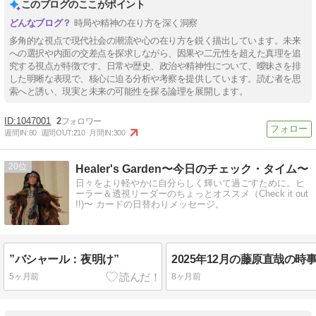
このブログのここがポイント
時局や精神の在り方を深く洞察
多角的な視点で現代社会の潮流や心の在り方を鋭く描出しています。未来
への選択や内面の交差点を探求しながら、因果や二元性を超えた真理を追
究する視点が特徴です。日常や歴史、政治や精神性について、曖昧さを排
した明晰な表現で、核心に迫る分析や考察を提供しています。読む者を思
索へと誘い、現実と未来の可能性を探る論理を展開します。
1047001
2
週間IN:
80
週間OUT:
210
月間IN:
300
20
Healer's Garden〜今日のチェック・タイム〜
日々をより軽やかに自分らしく輝いて過ごすために。ヒ
ーラー＆透視リーダーのちょっとオススメ（Check it out
!!)〜 カードの日替わりメッセージ。
”バシャール：夜明け”
5ヶ月前
8ヶ月前