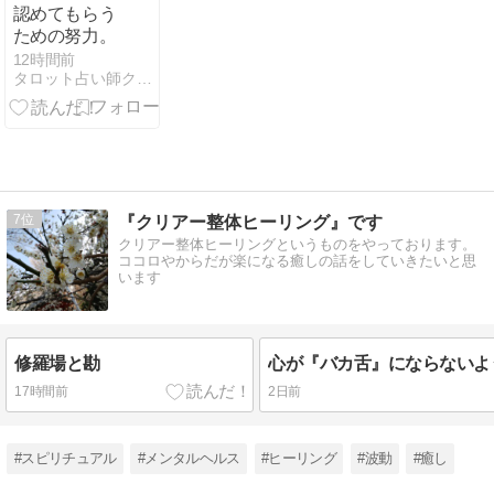
認めてもらう
ための努力。
12時間前
タロット占い師クロ戌のブログ
7
『クリアー整体ヒーリング』です
クリアー整体ヒーリングというものをやっております。
ココロやからだが楽になる癒しの話をしていきたいと思
います
修羅場と勘
17時間前
2日前
#スピリチュアル
#メンタルヘルス
#ヒーリング
#波動
#癒し