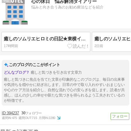
6
心の休日 悩み解消ダイアリー
悩みと向き合う為のお勧め療法などを紹介
癒しのソムリエヒロミの日記★東横インのCM気に入ってます
17時間前
2日前
このブログのここがポイント
癒しと気づきを引き出す文章力
癒しと気づきに焦点を当てた文章が印象的なこのブログは、毎日の出来事
や気持ちを穏やかに紡ぎ出します。日常の中で取り入れやすいおまじない
や心のケア方法を紹介し、自然な流れで心の安らぎを促します。読者が共
感し、ほんの少しの幸せや新たな気づきを得られるよう工夫されているの
が特徴です。
394237
30
週間IN:
475
週間OUT:
715
月間IN:
2280