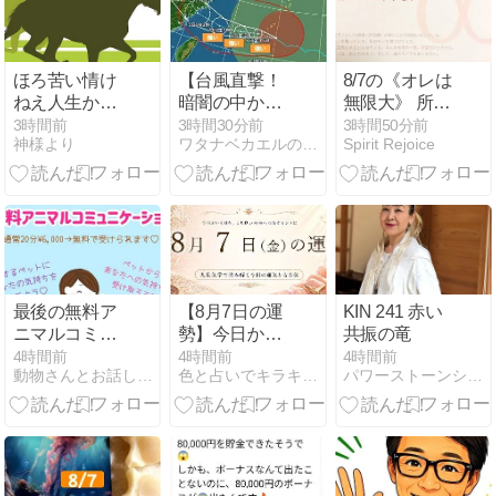
あっという間
過ぎでした
✨」
ほろ苦い情け
【台風直撃！
8/7の《オレは
ねえ人生から
暗闇の中か
無限大》 所有
読み解く、素
ら・・・】
して、どうす
3時間前
3時間30分前
3時間50分前
神様より
ワタナベカエルのブログ
Spirit Rejoice
晴らしい生き
る？
方とは
最後の無料ア
【8月7日の運
KIN 241 赤い
ニマルコミュ
勢】今日から
共振の竜
ニケーション
8月の始まり
4時間前
4時間前
4時間前
動物さんとお話し出来るAngelapin
色と占いでキラキラハッピーな未来を引寄せ
パワーストーンショップ石花（しゃっか）のブログ
in 大阪
｜今日の吉方
位と過ごし方