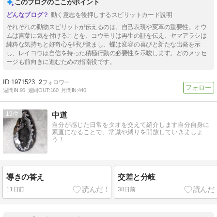
このブログのここがポイント
動く意志を後押しするスピリットカード説明
それぞれの動物スピリットが伝えるのは、自己表現や変革の重要性。オウ
ムは言葉に気を付けることを、コウモリは再生の証を伝え、ヤマアラシは
純粋な気持ちと好奇心を呼び覚まし、蝶は変容の喜びと新たな出発を示
し、レイヨウは自信を持った積極行動の必要性を示唆します。どのメッセ
ージも前向きに進むための指南役です。
1971523
2
週間IN:
96
週間OUT:
160
月間IN:
440
19
中道
自分が感じた日常をタオを交えて紹介します自分自身に
素直になることで、常識や縛りを開放していきましょ
う！
導きの答え
交差と分岐
11日前
38日前