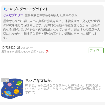
このブログのここがポイント
霊的要素と体験談を融合した独自の視座
霊障や心身の不調、人生の真理に焦点を当て、体験談や目に見えない世界
の解釈を通じて深掘りします。具体的な活動や感覚を交えながら、読者の
内なる理解と気づきを促す内容構成となっています。実生活との接点を大
切にしながら、精神的な探究と現代の暮らしの調和をテーマに展開しま
す。
738429
23
週間IN:
340
週間OUT:
770
月間IN:
1240
9
ちぃさな寺日記
神さまから不思議な力を授かった和尚さん。病気を治し
たり神さまと会話したりそんな不思議が我が家の日常で
す(*^^*)