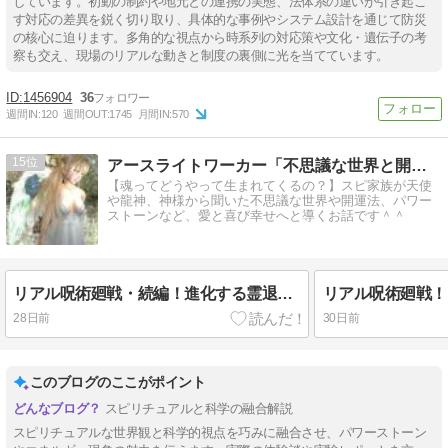
しています。初動の制約や地元との連携の実態、法体系の違いが引き起こ
す対応の差異を鋭く切り取り、具体的な事例やシステム設計を通じて防災
の核心に迫ります。多角的な視点から時系列の対応策や文化・遺伝子の考
察も交え、現場のリアルな動きと制度の裏側に光を当てています。
1456904
36
週間IN:
120
週間OUT:
1745
月間IN:
570
15
アースライトワーカー「不思議な世界と開運への導き」
【魂ってどうやって生まれてくるの？】スピ家族が天使
や龍神、神様から聞いた不思議な世界や開運法、パワー
ストーンなど、愛と喜び幸せへと導くお話です＾＾
リアル呪術廻戦・続編！進化する霊退治×ラミエルブレスレットNo.44 実験②
28日前
30日前
このブログのここがポイント
スピリチュアルと科学の融合解説
スピリチュアルな世界観と科学的視点を巧みに融合させ、パワーストーン