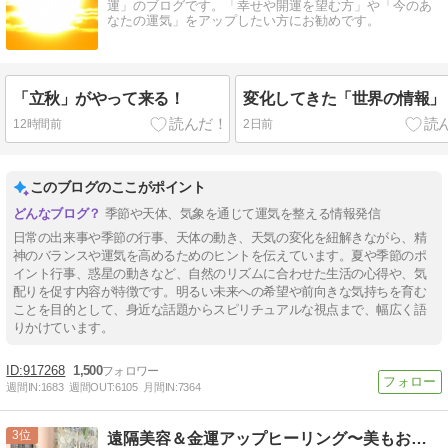
運」のブログです。「幸せや開運を望む方」や「今のあ
なたの運気」をアップしたい方にお勧めです。
「立秋」がやって来る！
変化してきた「世界の情報」
12時間前
2日前
このブログのここがポイント
季節や天体、気象を通じて運気を整える情報発信
日常の出来事や季節の行事、天体の動き、天気の変化を紐解きながら、精
神のバランスや運気を高めるためのヒントを伝えています。夏や季節のポ
イント行事、惑星の動きなど、自然のリズムに合わせた生活の心得や、気
配りを促す内容が特徴です。明るい未来への希望や前向きな気持ちを育む
ことを目的として、身近な話題からスピリチュアルな視点まで、幅広く語
りかけています。
917268
1,500
週間IN:
1683
週間OUT:
6105
月間IN:
7364
3
遠隔美容＆金運アップヒーリング〜美もお金も手に入れたい方に