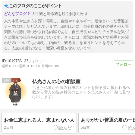
このブログのここがポイント
人生観と運命観を鋭く解き明かす
人の本質や生き方を深く洞察し、自然やエネルギー、運命といった普遍的
テーマに鋭く切り込んでいます。読むほどに、自分自身の心の動きや人間
関係の根源に気づかされる内容であり、自己成長やスピリチュアルな気づ
きに役立つ視点を提供しています。さらには、意識の持ち方や相手との関
わり方についても示唆し、内面の「観る眼」を養うヒントを与えてくれ
る、人生の指針となる一層深い考察を含んでいます。
1019756
23
週間IN:
390
週間OUT:
1000
月間IN:
1880
8
仏光さんの心の相談室
活きた仏道から悩み解決のヒントを探る救い救われる仏
教から貴方の悩み解決のヒントを仏光さんが一緒に見つ
け出します。
お金に恵まれる人、恵まれない人
ありがたい普通の夏の一
2日前
5日前