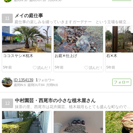
週間IN:
10
週間OUT:
20
月間IN:
30
メイの庭仕事
11
庭仕事の楽しみを綴っていきますガーデナー という立場を確立し、憧れの職業になればいいなと頑張ってます。
ココスヤシ✕枕木
お庭✕仕上げ
石✕木
5年前
5年前
5年前
1354139
1
週間IN:
6
週間OUT:
84
月間IN:
6
中村園芸・西尾市の小さな植木屋さん
12
抹茶の里、西尾市は花卉園芸、植木栽培もとても盛んな町なのです。そこでの日々の園芸事をＵＰしてます＾＾