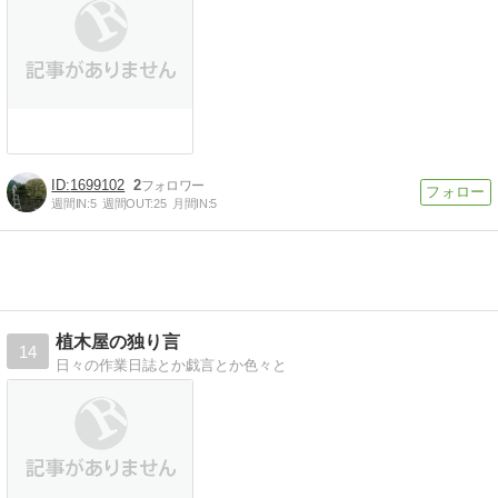
1699102
2
週間IN:
5
週間OUT:
25
月間IN:
5
植木屋の独り言
14
日々の作業日誌とか戯言とか色々と