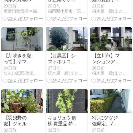
ンカ、ヒイラ
れ！ウメ・モ
20日前
20日前
21日前
剪定消毒伐採⇒福岡グリーンハウス
福岡県小郡市・筑紫野市・久留米市の植木屋 浜田造園
植木屋 纏(まとい)造園の日記
ギモクセイの
クレン・ノウ
剪定をしまし
ゼンカズラの
た
剪定！
【芽吹きを願
【目黒区】シ
【立川市】マ
って】ヤマツ
マトネリコの
ンションアプ
ツジからシャ
越境解消剪定
ローチが劇的
24日前
27日前
28日前
なんの庭園/大阪・和歌山のナチュラル庭デザインつくりてブログ
植木屋 纏(まとい)造園の日記
植木屋 纏(まとい)造園の日記
リンバイへ
＆建物まわり
変化！ソヨ
の徹底除草で
ゴ・ヒメシャ
スッキリ！
ラ強剪定と低
木刈込!
【羽曳野の
ギョリュウ 御
3月にツツジ
庭】ジェルラ
柳 貴重品 希少
強剪定、7月
ンタンの灯り
品 販売 画像
現在その後の
32日前
32日前
37日前