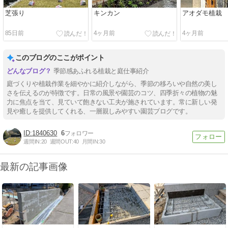
芝張り
キンカン
アオダモ植栽
85日前
4ヶ月前
4ヶ月前
このブログのここがポイント
季節感あふれる植栽と庭仕事紹介
庭づくりや植栽作業を細やかに紹介しながら、季節の移ろいや自然の美し
さを伝えるのが特徴です。日常の風景や園芸のコツ、四季折々の植物の魅
力に焦点を当て、見ていて飽きない工夫が施されています。常に新しい発
見や癒しを提供してくれる、一層親しみやすい園芸ブログです。
1840630
6
週間IN:
20
週間OUT:
40
月間IN:
30
最新の記事画像