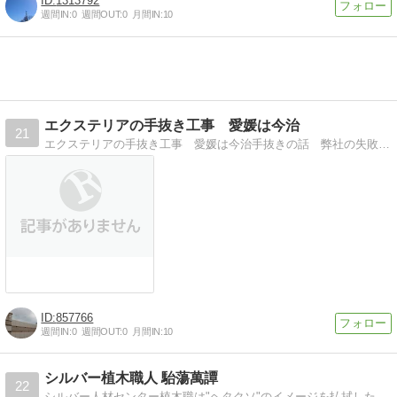
1313792
週間IN:
0
週間OUT:
0
月間IN:
10
エクステリアの手抜き工事 愛媛は今治
21
エクステリアの手抜き工事 愛媛は今治手抜きの話 弊社の失敗の話 技術の話 海外資材探訪の話など 愛媛は今治より
857766
週間IN:
0
週間OUT:
0
月間IN:
10
シルバー植木職人 駘蕩萬譚
22
シルバー人材センター植木職は"ヘタクソ"のイメージを払拭したくて奮闘しています。定年退職後に植木職を通してイキイキ生活を日記風に綴っています。