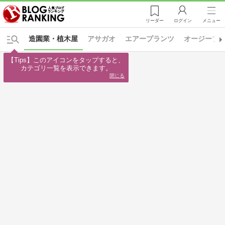
リーダー
ログイン
メニュー
造園業・植木屋
アサガオ
エアープランツ
オージープ
【Tips】このアイコンをタップすると、

カテゴリ一覧を表示できます。
閉じる