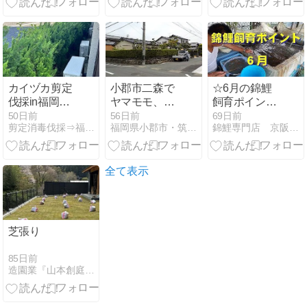
価格 値段 植木
ウショウ ＃マ
＃銀八房五葉
ツ ＃松
松
カイヅカ剪定
小郡市二森で
☆6月の錦鯉
伐採in福岡県
ヤマモモ、マ
飼育ポイント
大野城市
キ、ヒイラギ
☆
50日前
56日前
69日前
剪定消毒伐採⇒福岡グリーンハウス
福岡県小郡市・筑紫野市・久留米市の植木屋 浜田造園
錦鯉専門店 京阪錦鯉センター
モクセイの生
垣を剪定しま
した
全て表示
芝張り
85日前
造園業『山本創庭園』のブログ