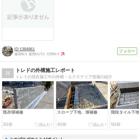
1384961
週間IN:
0
週間OUT:
0
月間IN:
4
トレドの外構施工レポート
26
トレドの現在施工中の外構・エクステリア現場の紹介
既存塀補修
スロープ下地、塀補修
階段タイル下
2日前
4日前
5日前