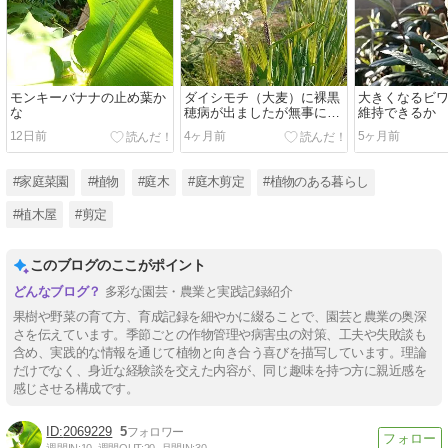
モンキーバナナの止め葉か
ダイシモチ（大麦）に裸黒
大きくなるビ
な
穂病が出ましたが無事に成
維持できるか
長しています
12日前
4ヶ月前
5ヶ月前
#家庭菜園
#植物
#庭木
#庭木剪定
#植物のある暮らし
#植木屋
#剪定
このブログのここがポイント
多彩な園芸・農業と実践記録紹介
果樹や野菜の育て方、育成記録を細やかに綴ることで、園芸と農業の奥深
さを伝えています。季節ごとの作物管理や病害虫の対策、工夫や失敗談も
含め、実践的な情報を通じて植物と向き合う喜びを描写しています。理論
だけでなく、身近な経験談を交えた内容が、同じ趣味を持つ方に親近感を
感じさせる構成です。
2069229
5