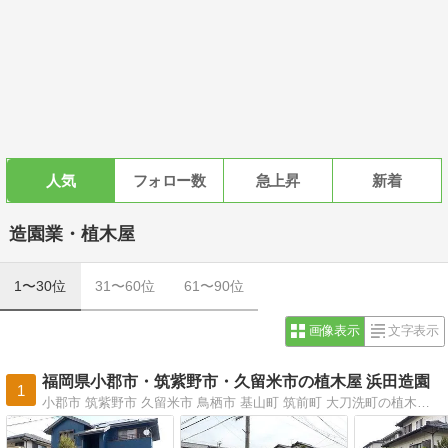
人気
フォロー数
急上昇
新着
造園業・植木屋
1〜30位
31〜60位
61〜90位
画像表示
文字表示
福岡県小郡市・筑紫野市・久留米市の植木屋 浜田造園
1
小郡市 筑紫野市 久留米市 鳥栖市 基山町 筑前町 大刀洗町の植木屋です。庭の剪定・植栽やエクステリア工事をしています。地域限定ならではの迅速な対応です。