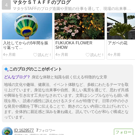
マタケＳＴＡＦＦのブログ
4
マタケSTAFFのブログ造園や景観の仕事を通して、現場の出来事や、お役立ち情報をお届けしたいと思います。
入社してからの5年間を振
FUKUOKA FLOWER
アガベの花
り返って…
SHOW
4ヶ月前
4ヶ月前
4ヶ月前
このブログのここがポイント
身近な体験と知識を鋭く伝える特徴的な文章
地域の文化や趣味、健康法、イベント体験など、多岐にわたるテーマを取
り上げています。身近な出来事や自然、美しい風景を通じて、思わず共感
や興味を引き出す工夫がなされています。文章はシンプルながらも鋭い表
現を用い、読者の感性に訴えかけるスタイルが特徴です。日常の中の小さ
な発見や感動を丁寧に伝えることで、飽きのこない内容に仕上げられてい
ます。全体的に親近感と深みを兼ね備え、読んでいて心が和らぐ構成とな
っています。
1629577
7