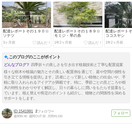
配達レポートその１９０☆
配達レポートその１８９☆
配達レポート
ソテツ
モミジ・琴の糸
ココスヤシ
3ヶ月前
1年2ヶ月前
1年2ヶ月前
このブログのここがポイント
四季折々の美しさを引き出す植栽技術と丁寧な配置提案
様々な樹木や植栽の魅力とその美しい配置例を通じて、庭や空間の個性を
引き立てる情報を提供します。読者にとって新しい植物との出会いや、手
軽に取り入れられるアイデアが満載です。特に、季節ごとの見どころや樹
木の特性をわかりやすく解説し、日々の暮らしに潤いをもたらす提案をし
ています。植え替えや剪定のポイントも紹介し、植物との関係性を深める
サポートをします。
1541991
2
週間IN:
40
週間OUT:
30
月間IN:
150