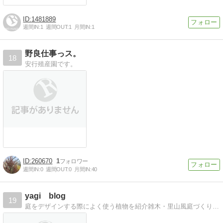
1481889
週間IN:
1
週間OUT:
1
月間IN:
1
野良仕事っス。
18
安行殖産園です。
260670
1
週間IN:
0
週間OUT:
0
月間IN:
40
yagi blog
19
庭をデザインする際によく使う植物を紹介雑木・里山風庭づくりの参考に