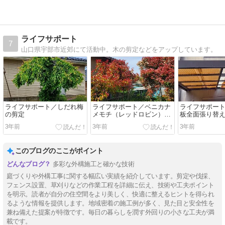
ライフサポート
7
山口県宇部市近郊にて活動中。木の剪定などをアップしています。
ライフサポート／しだれ梅
ライフサポート／ベニカナ
ライフサポー
の剪定
メモチ（レッドロビン）の
板全面張り替
剪定
3年前
3年前
3年前
このブログのここがポイント
多彩な外構施工と確かな技術
庭づくりや外構工事に関する幅広い実績を紹介しています。剪定や伐採、
フェンス設置、草刈りなどの作業工程を詳細に伝え、技術や工夫ポイント
を明示。読者が自分の住空間をより美しく、快適に整えるヒントを得られ
るような情報を提供します。地域密着の施工例が多く、見た目と安全性を
兼ね備えた提案が特徴です。毎日の暮らしを潤す外回りの小さな工夫が満
載です。