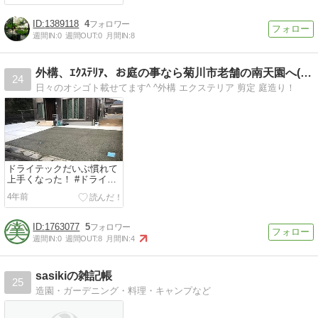
1389118
4
週間IN:
0
週間OUT:
0
月間IN:
8
外構、ｴｸｽﾃﾘｱ、お庭の事なら菊川市老舗の南天園へ(^^…
24
日々のオシゴト載せてます^ ^外構 エクステリア 剪定 庭造り！
ドライテックだいぶ慣れて
上手くなった！ #ドライテ
ック #透水コンクリート #
4年前
静岡県...
1763077
5
週間IN:
0
週間OUT:
8
月間IN:
4
sasikiの雑記帳
25
造園・ガーデニング・料理・キャンプなど