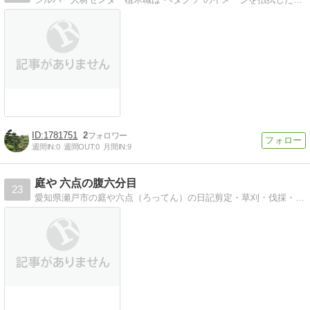
1781751
2
週間IN:
0
週間OUT:
0
月間IN:
9
庭や 六点の腹六分目
23
愛知県瀬戸市の庭や六点（ろってん）の日記剪定・草刈・伐採・庭づくり、改作・オリジナルの立水栓・植栽、庭の諸々承ります