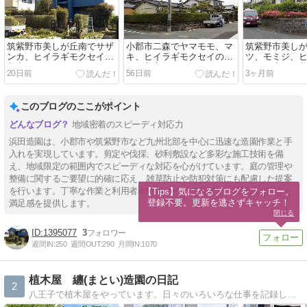
筑紫野市美しが丘南でサザ
小郡市二森でヤマモモ、マ
筑紫野市美し
ンカ、ヒイラギモクセイの
キ、ヒイラギモクセイの生
ツ、モミジ、
剪定をしました
垣を剪定しました
セイの生垣を
20日前
56日前
3ヶ月前
このブログのここがポイント
地域密着のスピーディ対応力
浜田造園は、小郡市や筑紫野市など九州北部を中心に迅速な造園作業と手
入れを実現しています。剪定や伐採、砂利敷設など多彩な施工技術を備
え、地域限定の範囲内でスピーディな対応を心がけています。庭の管理や
整備に関するご要望に的確に応え、雑草防止や防犯対策にも配慮した提案
を行います。丁寧な作業と利用者本位のサービス展開で、長期的な安心と
【Tips】気になるブログをフォロー。

登録不要。更新を逃さずキャッチ！
満足感を提供します。
閉じる
1395077
3
週間IN:
250
週間OUT:
290
月間IN:
1070
植木屋 纏(まとい)造園の日記
2
八王子で植木屋をやっています。日々のいろいろな仕事を記録します。