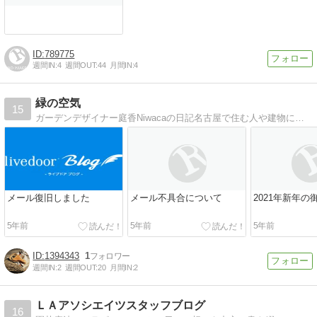
789775
週間IN:
4
週間OUT:
44
月間IN:
4
緑の空気
15
ガーデンデザイナー庭香Niwacaの日記名古屋で住む人や建物に合った緑の空気漂う、お庭・外構の設計・施工をしています。
メール復旧しました
メール不具合について
2021年新年の
5年前
5年前
5年前
1394343
1
週間IN:
2
週間OUT:
20
月間IN:
2
ＬＡアソシエイツスタッフブログ
16