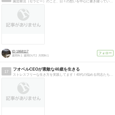
園芸療法（セラピー）のこと、日々の想いを中心に書き綴っています。
1868117
週間IN:
1
週間OUT:
2
月間IN:
1
フオベルCEOが素敵な46歳を生きる
17
ストレスフリーな生き方を実践してます！40代の悩める同志たちよ、まだまだ楽しいことはいっぱいある。素敵に生きようぜ！