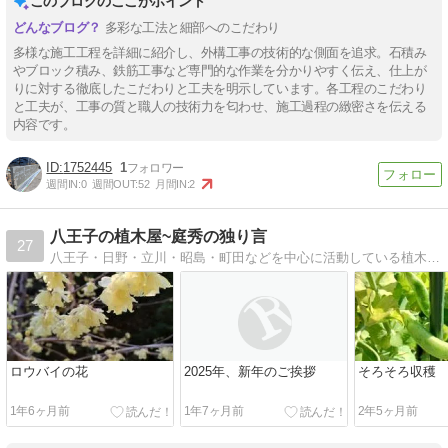
このブログのここがポイント
多彩な工法と細部へのこだわり
多様な施工工程を詳細に紹介し、外構工事の技術的な側面を追求。石積み
やブロック積み、鉄筋工事など専門的な作業を分かりやすく伝え、仕上が
りに対する徹底したこだわりと工夫を明示しています。各工程のこだわり
と工夫が、工事の質と職人の技術力を匂わせ、施工過程の緻密さを伝える
内容です。
1752445
1
週間IN:
0
週間OUT:
52
月間IN:
2
八王子の植木屋~庭秀の独り言
27
八王子・日野・立川・昭島・町田などを中心に活動している植木屋、庭秀のブログです。日々の業務や日常の出来事などを綴っています。
ロウバイの花
2025年、新年のご挨拶
そろそろ収穫
1年6ヶ月前
1年7ヶ月前
2年5ヶ月前