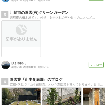
週間IN:
30
週間OUT:
90
月間IN:
220
川崎市の造園(有)グリーンガーデン
5
川崎市の植木屋です。外構、お手入れの事や日々のことなど…
1701045
週間IN:
28
週間OUT:
14
月間IN:
84
造園業『山本創庭園』のブログ
6
京都･伏見で『山本創庭園』という造園業を営んでおります。日頃の作業風景などを中心に書き込みます。「山本創庭園」ホームページhttp://takayamamot…