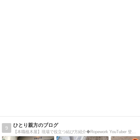
ひとり親方のブログ
9
【本職植木屋】現場で役立つ結び方紹介◆Ropework YouTuber 登録者12万人。◆TikTokオーディション2019タレント大賞新人賞受賞。◆ツイッター＆インスタも。