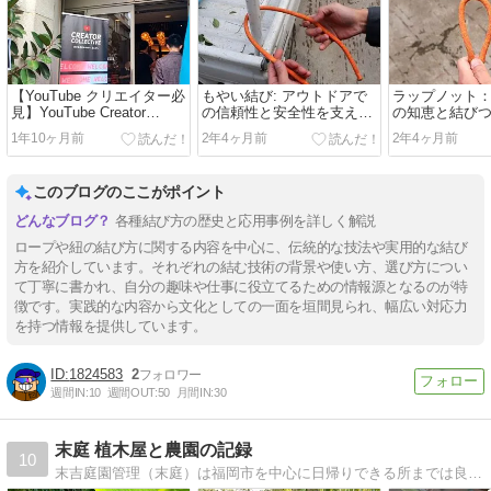
【YouTube クリエイター必
もやい結び: アウトドアで
ラップノット
見】YouTube Creator
の信頼性と安全性を支える
の知恵と結び
Collective体験レポート！ト
強固な結び方
ーク技術
1年10ヶ月前
2年4ヶ月前
2年4ヶ月前
ップクリエイターから学ぶ
動画収益化の秘訣【Gemini
活用法】
このブログのここがポイント
各種結び方の歴史と応用事例を詳しく解説
ロープや紐の結び方に関する内容を中心に、伝統的な技法や実用的な結び
方を紹介しています。それぞれの結む技術の背景や使い方、選び方につい
て丁寧に書かれ、自分の趣味や仕事に役立てるための情報源となるのが特
徴です。実践的な内容から文化としての一面を垣間見られ、幅広い対応力
を持つ情報を提供しています。
1824583
2
週間IN:
10
週間OUT:
50
月間IN:
30
末庭 植木屋と農園の記録
10
末吉庭園管理（末庭）は福岡市を中心に日帰りできる所までは良心価格で草取りから剪定など植木屋の仕事をお受けしています。作業や趣味など日常の小さな出来事を記録しています。筆不精なのでいつまで続くか分かりませんが気が向く時に書いています。