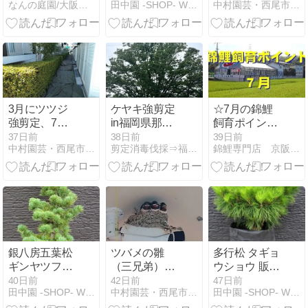
なんの庭園/大阪・和歌山のナチュラル庭デザインつくりてブログ
田中園 -SHOP- Web Magazine
中村園芸・西尾市の小さな植木屋さん
を楽しむ庭づ
写真 値段 価格
様子
くり
植木 ＃ギョリ
ュウ #御柳
3月にツツジ
ケヤキ強剪定
☆7月の錦鯉
強剪定、7月
in福岡県那珂
飼育ポイン
現在その後の
川市
ト ☆
37日前
38日前
39日前
中村園芸・西尾市の小さな植木屋さん
剪定消毒伐採⇒福岡グリーンハウス
錦鯉専門店 京阪錦鯉センター
様子
銀八房五葉松
ツバメの雛
多行松 タギョ
ギンヤツフサ
（三兄弟）が
ウショウ 販売
ゴヨウマツ #
かわいい＾＾
値段 価格 画像
40日前
42日前
47日前
田中園 -SHOP- Web Magazine
中村園芸・西尾市の小さな植木屋さん
田中園 -SHOP- Web Magazine
五葉松 苗木 販
写真 植木 ＃多
売 画像 写真
行松 #タギョ