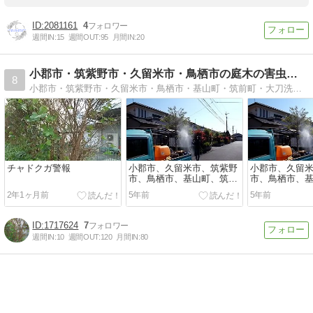
2081161
4
週間IN:
15
週間OUT:
95
月間IN:
20
小郡市・筑紫野市・久留米市・鳥栖市の庭木の害虫駆除専門店
8
小郡市・筑紫野市・久留米市・鳥栖市・基山町・筑前町・大刀洗町でイラガ・チャドクガ等の毛虫や害虫を消毒・駆除しています。植木やバラ等花木の病気の消毒も対応します。
チャドクガ警報
小郡市、久留米市、筑紫野
小郡市、久留
市、鳥栖市、基山町、筑前
市、鳥栖市、
町、大刀洗町で毛虫・庭木
町、大刀洗町
2年1ヶ月前
5年前
5年前
の害虫の駆除・消毒をして
の害虫の駆除
います。
います。
1717624
7
週間IN:
10
週間OUT:
120
月間IN:
80