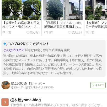
【多摩市】お庭の夏お手入
【目黒区】シマトネリコの
【立川市】マ
れ！ウメ・モクレン・ノウ
越境解消剪定＆建物まわり
ローチが劇的
ゼンカズラの剪定！
の徹底除草でスッキリ！
ゴ・ヒメシャ
21日前
27日前
28日前
木刈込!
このブログのここがポイント
詳細な剪定と除草で庭園美を実現
読み取れる特徴は、樹木の剪定や除草作業を通じて、美観と機能性を高め
る徹底的なメンテナンスにあります。自然環境を丁寧に整え、庭の問題点
を的確に改善する技術とこだわりが伝わります。一つ一つの作業は、単な
る整備ではなく、自然の調和と管理者の心配りが感じられる仕上がりを目
指し、地域密着のきめ細やかなサービスが特徴です。
1900355
15
週間IN:
120
週間OUT:
140
月間IN:
390
植木屋yome-blog
3
千葉県匝瑳市の植木屋平野園のブログです。植木に関することや日常を書き綴ります！主な取扱い植木 ウバメガシ・果樹苗・庭木等