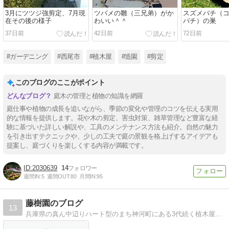
3月にツツジ強剪定、7月現
ツバメの雛（三兄弟）がか
スズメバチ（
在その後の様子
わいい＾＾
バチ）の巣
37日前
42日前
72日前
#ガーデニング
#西尾市
#植木屋
#造園
#剪定
このブログのここがポイント
庭木の管理と植物の知識を網羅
庭仕事や植物の成長を追いながら、季節の変化や管理のコツを伝える実用
的な情報を提供します。花や木の剪定、害虫対策、雑草管理など豊富な経
験に基づいた詳しい解説や、工具のメンテナンス方法も紹介。自然の魅力
を引き出すテクニックや、少しの工夫で庭の景観を格上げするアイデアも
提案し、庭づくりを楽しくする内容が満載です。
2030639
14
週間IN:
5
週間OUT:
80
月間IN:
95
藤樹園のブログ
13
兵庫県の真ん中辺りハート型のまち神河町にある3代続く植木屋、藤樹園（とうじゅえん）のブログです