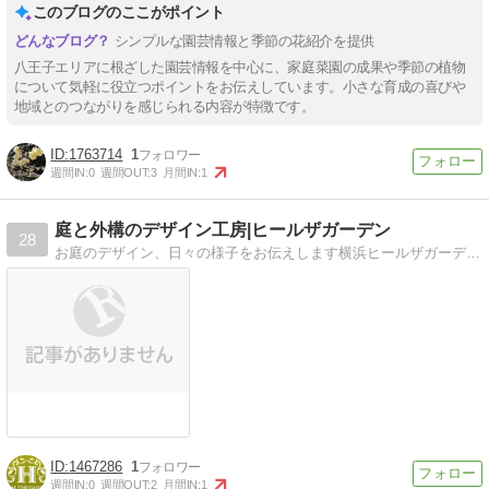
このブログのここがポイント
シンプルな園芸情報と季節の花紹介を提供
八王子エリアに根ざした園芸情報を中心に、家庭菜園の成果や季節の植物
について気軽に役立つポイントをお伝えしています。小さな育成の喜びや
地域とのつながりを感じられる内容が特徴です。
1763714
1
週間IN:
0
週間OUT:
3
月間IN:
1
庭と外構のデザイン工房|ヒールザガーデン
28
お庭のデザイン、日々の様子をお伝えします横浜ヒールザガーデンブログ
1467286
1
週間IN:
0
週間OUT:
2
月間IN:
1