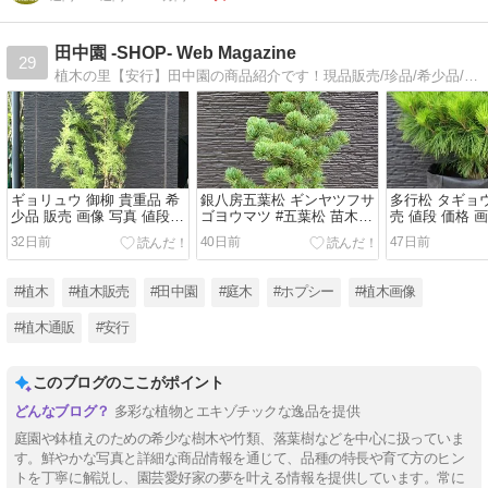
田中園 -SHOP- Web Magazine
29
植木の里【安行】田中園の商品紹介です！現品販売/珍品/希少品/季節の植木を、数多く取り揃えております !!
ギョリュウ 御柳 貴重品 希
銀八房五葉松 ギンヤツフサ
多行松 タギョ
少品 販売 画像 写真 値段
ゴヨウマツ #五葉松 苗木
売 値段 価格 画
価格 植木 ＃ギョリュウ #
販売 画像 写真 価格 値段
木 ＃多行松 
32日前
40日前
47日前
御柳
植木 ＃銀八房五葉松
ウ ＃マツ ＃松
#植木
#植木販売
#田中園
#庭木
#ホプシー
#植木画像
#植木通販
#安行
このブログのここがポイント
多彩な植物とエキゾチックな逸品を提供
庭園や鉢植えのための希少な樹木や竹類、落葉樹などを中心に扱っていま
す。鮮やかな写真と詳細な商品情報を通じて、品種の特長や育て方のヒン
トを丁寧に解説し、園芸愛好家の夢を叶える情報を提供しています。常に