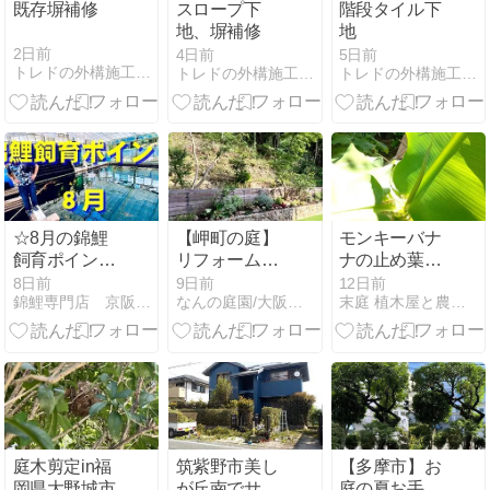
既存塀補修
スロープ下
階段タイル下
地、塀補修
地
2日前
4日前
5日前
トレドの外構施工レポート
トレドの外構施工レポート
トレドの外構施工レポート
☆8月の錦鯉
【岬町の庭】
モンキーバナ
飼育ポイント
リフォームか
ナの止め葉か
☆
ら1年、追加
な
8日前
9日前
12日前
錦鯉専門店 京阪錦鯉センター
なんの庭園/大阪・和歌山のナチュラル庭デザインつくりてブログ
末庭 植木屋と農園の記録
工事のお打ち
合わせへ
庭木剪定in福
筑紫野市美し
【多摩市】お
岡県大野城市
が丘南でサザ
庭の夏お手入