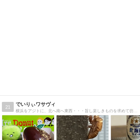
でいりぃワサヴィ
21
横浜をアジトに、北へ南へ東西・・・旨し楽しきものを求めて彷徨うグウタラな日々でございます