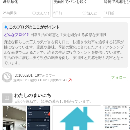
暑熱順化
洗面所でパンを焼く
冷房で風邪を
25時間前
6日前
11日前
このブログのここがポイント
日常生活の知恵と工夫を紹介する多彩な実用性
身近な暮らしの工夫や気づきを切り口に、快適さや効率を追求する記事が
軸になっています。家庭や趣味、季節の変化に合わせたアイデアをシンプ
ルな表現で伝えることで、読者の生活に役立つヒントを提供しています。
生活の中に潜む工夫や視点の転換を促し、実用性と共感を呼ぶ内容となっ
ています。
1056201
10
週間IN:
320
週間OUT:
620
月間IN:
1340
わたしのまいにち
11
日記も兼ねて、普段の暮らしを綴っています。