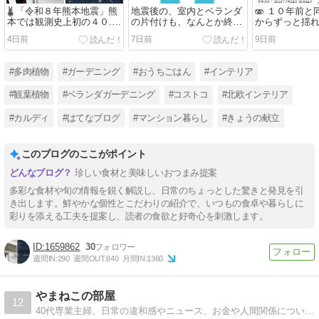
🌡️ 「令和８年熊本地震」熊
地震後の、室内とベランダ
🫨 １０年前
本では観測史上初の４０.
の片付けも、なんとか終わ
からずっと揺
３℃の酷暑日を記録。🥵
りつつあります...
す「令和８年
4日前
7日前
9日前
#多肉植物
#ガーデニング
#おうちごはん
#インテリア
#観葉植物
#ベランダガーデニング
#コストコ
#北欧インテリア
#カルディ
#はてなブログ
#マンション暮らし
#きょうの献立
このブログのここがポイント
珍しい食材と美味しいおつまみ提案
多彩な食材や旬の情報を鋭く解説し、日常のちょっとした驚きと発見を引
き出します。鮮やかな個性とこだわりの紹介で、いつもの食卓や暮らしに
彩りを添える工夫を提案し、読者の食欲と好奇心を刺激します。
1659862
30
週間IN:
290
週間OUT:
840
月間IN:
1360
やまねこの部屋
12
40代専業主婦。日常の違和感やニュース、お金や人間関係について思うことを静かに書いています。東急東横線沿線に居住。