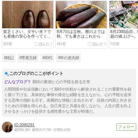
貧乏くさい、ダサい夫？で
8月7日は立秋。暦の上では
8月2300品目、
も老後の安心を作ってくれ
秋、でも暑さはこれから
超の値上げへ
た、人からどう見られるか
えるこれから
3日前
4日前
7日前
より、暮らしを守ること
#雑記
#専業主婦
#40代
#年の差夫婦
このブログのここがポイント
期待の裏側と心の平穏を探る文章
人間関係や社会現象において期待や比較から解放されることの重要性を鋭
く掘り下げる。具体的な事例や身近な経験を交えながら、心の平穏を追求
する思考の指針を示す。表層的な情報に左右されず、自身の内面と向き合
うための示唆を得られる。自己肯定と共感を促しながら、人生の質を向上
させるきっかけを提供する感性豊かな文章が特徴だ。
2090291
週間IN:
280
週間OUT:
780
月間IN:
1150