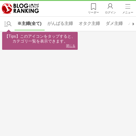
リーダー
ログイン
メニュー
※主婦(全て)
がんばる主婦
オタク主婦
ダメ主婦
パ
【Tips】このアイコンをタップすると、

カテゴリ一覧を表示できます。
閉じる