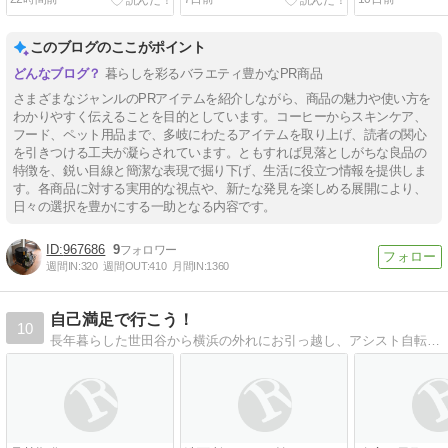
10kg】
CREAM BAR】
BÜRSTEN】
このブログのここがポイント
暮らしを彩るバラエティ豊かなPR商品
さまざまなジャンルのPRアイテムを紹介しながら、商品の魅力や使い方を
わかりやすく伝えることを目的としています。コーヒーからスキンケア、
フード、ペット用品まで、多岐にわたるアイテムを取り上げ、読者の関心
を引きつける工夫が凝らされています。ともすれば見落としがちな良品の
特徴を、鋭い目線と簡潔な表現で掘り下げ、生活に役立つ情報を提供しま
す。各商品に対する実用的な視点や、新たな発見を楽しめる展開により、
日々の選択を豊かにする一助となる内容です。
967686
9
週間IN:
320
週間OUT:
410
月間IN:
1360
自己満足で行こう！
10
長年暮らした世田谷から横浜の外れにお引っ越し、アシスト自転車に乗って買い物してます。