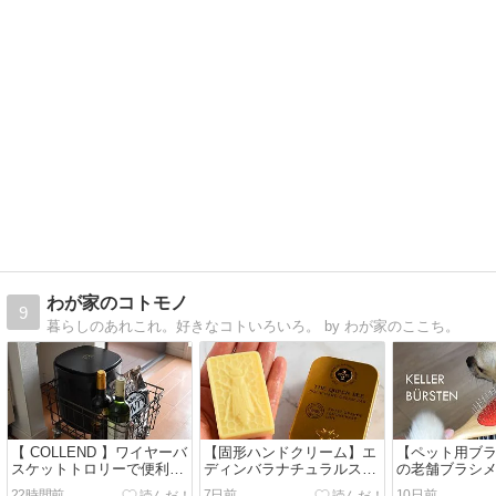
わが家のコトモノ
9
暮らしのあれこれ。好きなコトいろいろ。 by わが家のここち。
【 COLLEND 】ワイヤーバ
【固形ハンドクリーム】エ
【ペット用ブ
スケットトロリーで便利な
ディンバラナチュラルスキ
の老舗ブラシメ
見せる収納【耐荷重
ンケア【SOLID HAND
ーの両面ブラシ【
22時間前
7日前
10日前