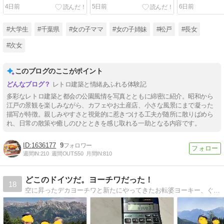
4日前
5日前
6日前
#大学生
#千葉県
#女の子ママ
#女の子姉妹
#松戸
#長女
#次女
このブログのここがポイント
レトロ建築と情緒あふれる体験記
多彩なレトロ建築と都会の公園風情を写真とともに綿密に紹介。昭和から
江戸の景観を楽しみながら、カフェやお土産店、小さな風景にまで凝った
描写が特徴。親しみやすさと視覚的に惹きつける工夫が随所に散りばめら
れ、日常の散策や癒しのひとときを感じ取れる一助となる内容です。
1636177
9
週間IN:
210
週間OUT:
550
月間IN:
810
どこのドイツだ。ヨーチワだった！
18
空に昇ったデカヨーチワと新たにやってきたお転婆ヨーキー、ぐーたらママ＋バイリンガルキンダー（もうキンダーじゃないけど）＋偏屈だんな君＋クォーター孫ちゃんのテキトーなドイツ生活。ときどきお絵かき。