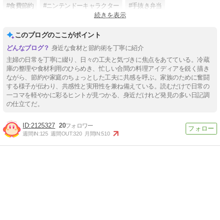
#食費節約
#ニンテンドーキャラクター
#手抜き弁当
続きを表示
#楽しく子育て
このブログのここがポイント
身近な食材と節約術を丁寧に紹介
主婦の日常を丁寧に綴り、日々の工夫と気づきに焦点をあてている。冷蔵
庫の整理や食材利用のひらめき、忙しい合間の料理アイディアを鋭く描き
ながら、節約や家庭のちょっとした工夫に共感を呼ぶ。家族のために奮闘
する様子が伝わり、共感性と実用性を兼ね備えている。読むだけで日常の
一コマを軽やかに彩るヒントが見つかる、身近だけれど発見の多い日記調
の仕立てだ。
2125327
20
週間IN:
125
週間OUT:
320
月間IN:
510