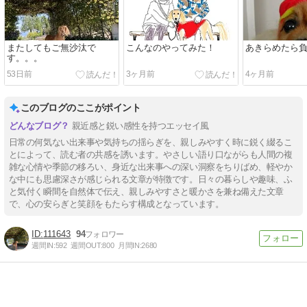
またしてもご無沙汰で
こんなのやってみた！
あきらめたら
す。。。
53日前
3ヶ月前
4ヶ月前
このブログのここがポイント
親近感と鋭い感性を持つエッセイ風
日常の何気ない出来事や気持ちの揺らぎを、親しみやすく時に鋭く綴るこ
とによって、読む者の共感を誘います。やさしい語り口ながらも人間の複
雑な心情や季節の移ろい、身近な出来事への深い洞察をちりばめ、軽やか
な中にも思慮深さが感じられる文章が特徴です。日々の暮らしや趣味、ふ
と気付く瞬間を自然体で伝え、親しみやすさと暖かさを兼ね備えた文章
で、心の安らぎと笑顔をもたらす構成となっています。
111643
94
週間IN:
592
週間OUT:
800
月間IN:
2680