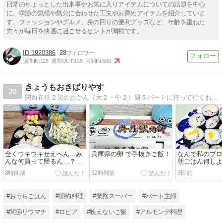
日常のちょっとした出来事やお気に入りアイテムについての話題を中心
に、季節の気候や気分に合わせた工夫やお薦めアイテムを紹介していま
す。ファッションやグルメ、身の回りの便利グッズなど、年齢を重ねた
方々が毎日を快適に過ごせるヒントが満載です。:
1920386
28
週間IN:
125
週間OUT:
125
月間IN:
680
きょうもおきばりやす
20
関西在住２児のおかん（大２・中２）週５パートに持って行くお弁当や子どもの話 話す相手がいないのでブログに綴っていますリウマチ治療中５年目
全くウキウキせえへん…み
兵庫県の卵 で手抜きご飯！
なんで私のブロ
んな何買って帰るん…？ と
朝ごはん何し
緑のじゃがいも
8時間前
32時間前
3日前
#おうちごはん
#節約料理
#業務スーパー
#パート主婦
#関節リウマチ
#ロピア
#映えないご飯
#アルモンデ料理