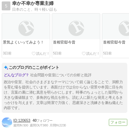
幸か不幸か専業主婦
5
日本のこと、時々軽い話も
景気よくいってみよう！
首相官邸今昔
首相官邸今昔
3日前
5日前
5日前
このブログのここがポイント
社会問題や皇室についての分析と批評
政治や皇室、社会のさまざまなテーマについて鋭く論じることで、洞察力
を育む場を提供しています。表面だけでは分からない背景や本質に目を向
け、言葉の裏に潜む真意を明らかにします。時事のちょっとした疑問から
大きな価値観まで、多角的な視点を持ち、読む人に新たな発見と考えるき
っかけを与えます。文章は簡潔で力強く、思慮深さと洗練さを兼ね備えた
内容です。
120653
40
週間IN:
500
週間OUT:
980
月間IN:
2230