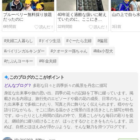
ブルーベリー無料採り放題
40年近く過酷な扱いに耐え
山の上で自ら
だったのに
ていたのに、ここにき
て、、、
6時間前
32時間前
3日前
#夫婦二人暮らし
#ドイツ生活
#ぐーたら主婦
#偏屈
#バイリンガルキンダー
#クオーター孫ちゃん
#Mix小型犬
#たぶんヨーキー
#年金夫婦
このブログのここがポイント
多彩な日々と四季折々の風景を丹念に描写
身近な出来事や旅の思い出、四季の花々の記録を丁寧に綴っています。掲
載される内容は、旅行先のエピソードや庭の花の成長、日常のちょっとし
た出来事まで多岐にわたり、写真と共に飾りなく伝えられます。穏やかな
語り口ながらも、そこに流れる温かさと情景の活き活きとした描写が特色
です。ゆったりとした時間の流れの中で、見過ごしがちな毎日の彩りを捉
え、継続的に綴り続けることが、ほっとするひとときをもたらします。読
めば、自然とほほえみが浮かぶような、そんな魅力を持つブログです。