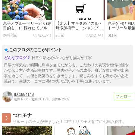
息子とブルーベリー狩り(裏
【楽天】マキタのノズル・
息子(小4)と
目的も…)！採れたてブルー
無添加梅干し・シャンプ
トーリー5♪最
ベリーで贅沢スムージー
ー・数か月ぶりにエクオー
で覚醒した私
24時間前
2日前
3日前
ルを購入
このブログのここがポイント
日常生活と心のつながり描写が丁寧
日常の何気ない瞬間に焦点を当てながらも、こだわりの表現や感情の細や
かな伝え方が光る記事群です。災害や子どもの成長、身近な買い物や出来
事を通じて、共感と微笑みを引き出します。親しみやすくも温かみのある
筆致で、生活の一コマに潜む大切な思いを丁寧に綴っています。
1994148
週間IN:
625
週間OUT:
710
月間IN:
2865
つれモナ
3
サルーキの子犬が来ました！20年ぶりの子犬育てに七転八倒中。