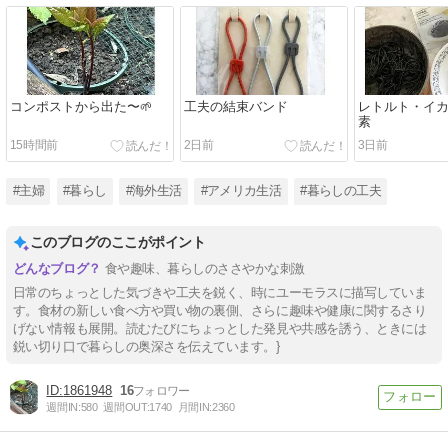
コンポストから出た〜🌱
工夫の結束バンド
レトルト・イ
素
15時間前
2日前
3日前
#主婦
#暮らし
#海外生活
#アメリカ生活
#暮らしの工夫
このブログのここがポイント
食や趣味、暮らしのささやかな刺激
日常のちょっとした気づきや工夫を鋭く、時にユーモラスに描写していま
す。食材の新しい食べ方や買い物の裏側、さらに趣味や健康に関するさり
げない情報も展開。読むたびにちょっとした発見や共感を誘う、ときには
鋭い切り口で暮らしの奥深さを伝えています。}
1861948
16
週間IN:
580
週間OUT:
1740
月間IN:
2360