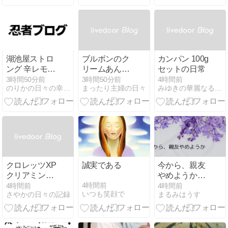
ご案内
湖池屋ストロ
ブルボンのク
カンパン 100g
ング 辛レモン
リームあんぱ
セットの日常
の日常
んモーモーバ
3時間50分前
3時間50分前
4時間前
のりかの日々の幸せ日記
まったり主婦の日々
みゆきの華麗なる日常。
ニラ
クロレッツXP
誠実である
今から、親友
クリアミント
やめようか最
の日常使い
終話【ネタバ
4時間前
4時間前
4時間前
いつも笑顔で
さやかの日々の記録
まるみはうす
レ感想】俺の
未来にいてほ
しい