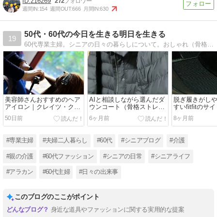
216269
272
週間IN:
154
週間OUT:
666
月間IN:
630
50代・60代の今日を生きる明日を生きる
19
60代専業主婦。シニアの日々の暮らしについて。おしゃれ（骨格ストレート・ブルベ冬）、美味しいもの、好きなもの、親たちの介護etc.
美容師さんおすすめのヘア
AIと相談しながら選んだダ
脱ぎ履きがし
アイロン｜クレイツ・クラ
ウンコート（骨格ストレー
すいfitfitの
インストレート
ト）
ツ
50日前
6ヶ月前
8ヶ月前
#専業主婦
#夫婦二人暮らし
#60代
#シニアブログ
#介護
#親の介護
#60代ファッション
#シニアの日常
#シニアライフ
#アラカン
#60代主婦
#日々の出来事
このブログのここがポイント
身近な道具やファッションに関する実用的な提案