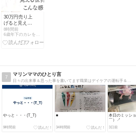
30万円売り上
げると見える
世界はこんな
8時間前
6歳年下のカレをつかまえた！お金と愛のマインドがアップする
感じ！
マリンママのひとり言
7
日々の出来事＆思った事を書いてます職業はデイケアの運転手＆小さな会社の経理＆主婦です
やっと・・・(T_T)
■
本日のミッショ
￣）↗
9時間前
34時間前
3日前