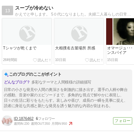
スープが冷めない
13
かえでと申します。 5０代になりました。夫婦二人暮らしの日常、 セルフネイルや親の介護などあれこれ綴ってまいります。
Tシャツが乾くまで
大相撲名古屋場所 所感
オマージュ･･･
ンスパイア
26時間前
10日前
15日前
このブログのここがポイント
多彩なテーマと人間模様の詳細描写
日常の小さな発見や人間の奥深さを刺激的に描き出す。選手の人柄や舞台
の感動、音楽や家のエピソードまで、多角的な視点で鮮やかに表現し、
日々の生活に彩りをもたらす。哀しみや喜び、成長の一瞬を見事に捉え、
読者に身近な共感と新たな発見を誘う魅力的な内容が刻まれる。
1876462
6
週間IN:
230
週間OUT:
350
月間IN:
950