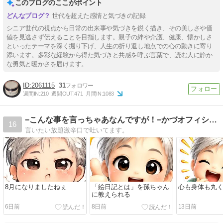
このブログのここがポイント
世代を超えた感情と気づきの記録
シニア世代の視点から日常の出来事や気づきを鋭く描き、その美しさや価
値を見逃さず伝えることを目指します。親子の絆や介護、健康、懐かしさ
といったテーマを深く掘り下げ、人生の折り返し地点での心の動きに寄り
添います。多彩な経験から得た気づきと共感を呼ぶ言葉で、読む人に静か
な勇気と暖かさを届けます。
2061115
31
週間IN:
210
週間OUT:
471
月間IN:
1083
−こんな事を言っちゃあなんですが！−かづオフィシャルブログ
16
言いたい放題激辛口で吐いてます。
8月になりましたねぇ
「絵日記とは」を孫ちゃん
心も身体も丸
に教えられる
6日前
8日前
13日前