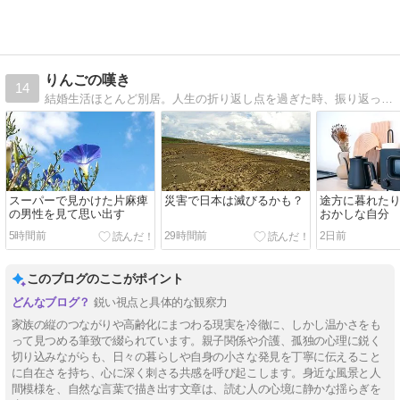
りんごの嘆き
14
結婚生活ほとんど別居。人生の折り返し点を過ぎた時、振り返ってみる。これで良かったのか。これからは自分らしく生きたいとつぶやく。
スーパーで見かけた片麻痺
災害で日本は滅びるかも？
途方に暮れた
の男性を見て思い出す
おかしな自分
5時間前
29時間前
2日前
このブログのここがポイント
鋭い視点と具体的な観察力
家族の縦のつながりや高齢化にまつわる現実を冷徹に、しかし温かさをも
って見つめる筆致で綴られています。親子関係や介護、孤独の心理に鋭く
切り込みながらも、日々の暮らしや自身の小さな発見を丁寧に伝えること
に自在さを持ち、心に深く刺さる共感を呼び起こします。身近な風景と人
間模様を、自然な言葉で描き出す文章は、読む人の心境に静かな揺らぎを