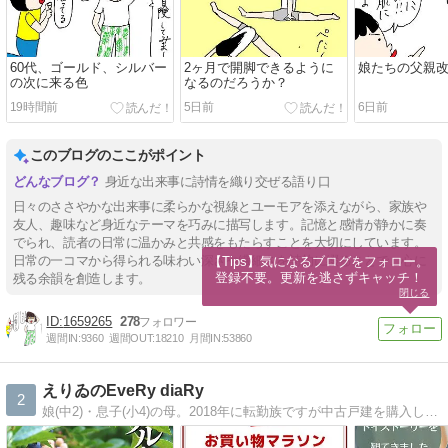
60代、ゴールド、シルバー
2ヶ月で開脚できるように
娘たちの父親
の次に来る色
なるのだろうか？
19時間前
5日前
6日前
このブログのここがポイント
身近な出来事に詩情を織り交ぜる語り口
日々のささやかな出来事に柔らかな視線とユーモアを添えながら、家族や
友人、趣味など身近なテーマを巧みに描写します。記憶と感情が静かに奏
でられ、読者の日常に温かみと共感をもたらすことを大切にしています。
日常の一コマから得られる味わい深さや繊細さを詩的に綴ることで、心に
【Tips】気になるブログをフォロー。

登録不要。更新を逃さずキャッチ！
残る余韻を創造します。
閉じる
1659265
278
週間IN:
9360
週間OUT:
18210
月間IN:
53860
えりゐのEveRy diaRy
2
娘(中2)・息子(小4)の母。2018年に転勤族ですが中古戸建を購入しました。家の事・子育ての事・お買い物の事・こどもごはんの記録を書いてます。