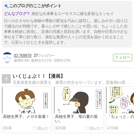
このブログのここがポイント
身近な出来事をユーモラスに綴る多彩なエッセイ
日々のささやかな体験や季節の変化を巧みに描写し、親しみやすい語り口
で綴るのが特徴です。暮らしの中で感じたことや思い出、ちょっとした出
来事を軽妙に表現し、読者の共感と笑顔を誘います。自然や日常の小さな
幸せを丁寧に切り取り、身近な風景や人々との交流を温かく伝えること
で、心安らぐひとときを提供します。
769978
27
週間IN:
430
週間OUT:
1770
月間IN:
1700
いくじょぶ！！【漫画】
8
児童発達支援の保育士、療育の先生をやっています。思春期vs更年期な中高生息子と母の日常まんがと、療育・保育の話。
高校生男子、メガネ装着！
高校生男子、母の夏の装
「ちょっと」
い。
2日前
10日前
17日前