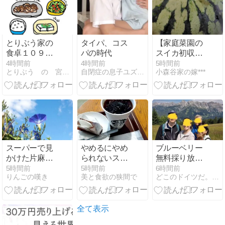
とりぶう家の
タイパ、コス
【家庭菜園の
食卓１０９～
パの時代
スイカ初収
このにおいは
穫】ドキドキ
4時間前
4時間前
5時間前
とりぶう の 宮古島日記
自閉症の息子ユズヒコ、時々エルメスと宝塚の話
小森谷家の嫁***
外食のにおい
しながら包丁
を入れてみた
よ
スーパーで見
やめるにやめ
ブルーベリー
かけた片麻痺
られないスナ
無料採り放題
の男性を見て
ックミー
だったのに
5時間前
5時間前
6時間前
りんごの嘆き
美と食欲の狭間で
どこのドイツだ。ヨーチワだった！
思い出す
全て表示