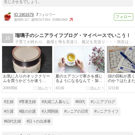
生じさせるでしょう。
1901679
7
週間IN:
217
週間OUT:
854
月間IN:
868
瑠璃子のシニアライフブログ・マイペースでいこう！
15
子育てが終わり、義母と母を見送り、義父を見送り・・・現在は施設で暮らす父のサポート中。夫、子ども、親のためだけでなく、自分の時間も大事にマイペースで生きていきたい・・・。
お気に入りのネッククリー
夏のエアコンで寒さを感じ
頭の回転が悪
ムを買うかどうか迷う
るようになるなんて・加齢
のか？はたま
（DHCコンセントレートネ
による冷え対策
になってきた
20時間前
4日前
12日前
ッククリーム）
#主婦
#専業主婦
#夫婦二人暮らし
#60代
#シニアブログ
#介護
#親の介護
#人間関係
#シニアの日常
#シニアライフ
#60代主婦
#日々の出来事