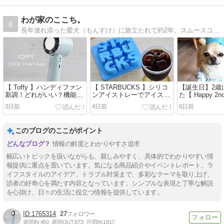
わが家のここち。
6
長年連れ添った愛犬（もんすけ）に旅立たれて約2年、スムースコートチワワの男の子（もんた）を迎え、夫婦二人と一匹暮らし。愛犬との日々、インテリア、ハンドメイド、暮らしのあれこれの記録です。
【 Toffy 】ハンディファン
【 STARBUCKS 】シリコ
【誕生日】2歳
新調！どれがいい？機能の
ンアイストレーでアイスコ
た【 Happy 2nd
選び方と使い方【ひんやり
ーヒー＆カフェオレ【アル
3日前
4日前
6日前
3Wayファン】
ファベット製氷皿】
このブログのここがポイント
情報の鮮度とわかりやすさ追求
幅広いトピックを扱いながらも、親しみやすく、具体的でわかりやすい情
報提供に重点を置いています。気になる商品紹介やイベントレポート、ラ
イフスタイルのアイデア、トラブル対策まで、多彩なテーマを取り上げ、
読者の好奇心を満たす内容となっています。シンプルな表現と丁寧な解説
を心掛け、日々の生活に役立つ情報を提供しています。
1765314
27
週間IN:
450
週間OUT:
873
月間IN:
1917