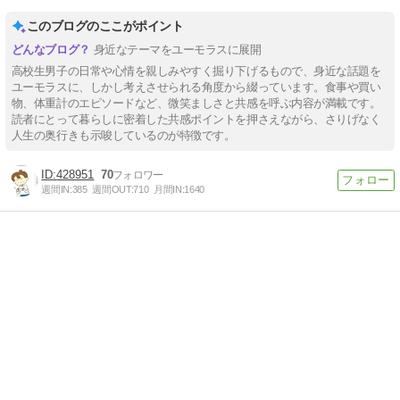
このブログのここがポイント
身近なテーマをユーモラスに展開
高校生男子の日常や心情を親しみやすく掘り下げるもので、身近な話題を
ユーモラスに、しかし考えさせられる角度から綴っています。食事や買い
物、体重計のエピソードなど、微笑ましさと共感を呼ぶ内容が満載です。
読者にとって暮らしに密着した共感ポイントを押さえながら、さりげなく
人生の奥行きも示唆しているのが特徴です。
428951
70
週間IN:
385
週間OUT:
710
月間IN:
1640