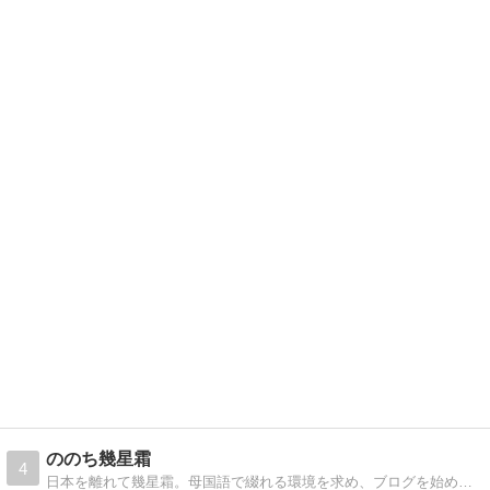
ののち幾星霜
4
日本を離れて幾星霜。母国語で綴れる環境を求め、ブログを始めました。アメリカ中西部より、アラ還主婦が 日々の暮らしの工夫と想いをお届けします。