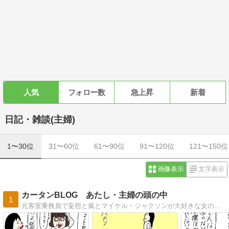
人気
フォロー数
急上昇
新着
日記・雑談(主婦)
1〜30位
31〜60位
61〜90位
91〜120位
121〜150位
画像表示
文字表示
カータンBLOG あたし・主婦の頭の中
1
元客室乗務員で妄想と嵐とマイケル・ジャクソンが大好きな女の古（こ）。羞恥心を失った今、赤裸々に超ヘタくそな絵であたしの頭の中を綴ってます。