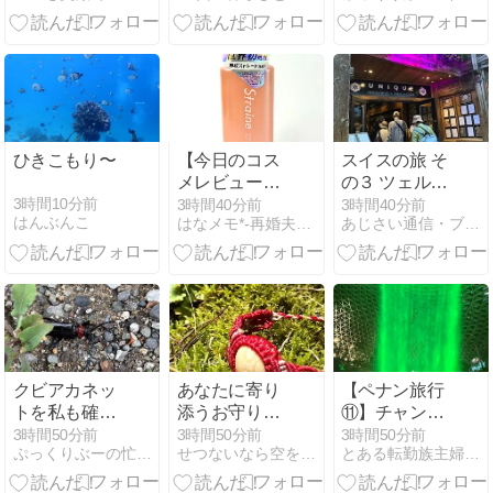
トはどうす
る？クラウド
データの棚卸
しと終活ノー
ト整理術
ひきこもり〜
【今日のコス
スイスの旅 そ
メレビュー】
の３ ツェルマ
新感覚！スプ
ット
3時間10分前
3時間40分前
3時間40分前
はんぶんこ
はなメモ*-再婚夫婦と猫2匹-
あじさい通信・ブログ版
レーなのにミ
ルク♪ Straine
ストレートヘ
アミスト*
クビアカネッ
あなたに寄り
【ペナン旅行
トを私も確認
添うお守り
⑪】チャンギ
したよ
に。完全オー
空港すごいな
3時間50分前
3時間50分前
3時間50分前
ぷっくりぶーの忙しい毎日
せつないなら空をごらん
とある転勤族主婦の日常（仮）
ダーメイドア
クセサリーの