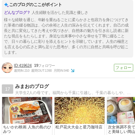
このブログのここがポイント
人生経験を活かした見識と優しさ
様々な経験を通じ、年齢を重ねるごとに柔らかさと包容力を身につけてき
た筆者の綴る物語は、心の余裕と人生の深みを伝えてくれます。自己の成
長と共に変化してきた考えや気づきが、自然体の魅力を引き出し読者に新
たな視点をもたらします。身近な出来事や小さな幸せを丁寧に綴ること
で、日々の暮らしに彩りを添えるヒントを示唆しています。人生の極意と
も言える心の広さと満ち足りた思考が、多くの方に自然と共鳴を呼び起こ
します。
419624
19
週間IN:
210
週間OUT:
1390
月間IN:
940
みまおのブログ
17
大学生2人の母です。福岡から千葉に引越し、千葉の暮らしや、子供達のこと、仕事のことなど綴っていきます。
ちいかわ映画 人魚の島のひ
松戸花火大会と星乃珈琲店
次女体調不良で
みつ
と美味しい岡