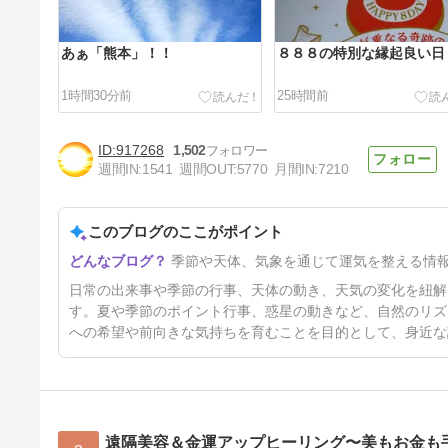
あぁ「熊本」！！
８８８の特別な縁起良い日
1時間30分前
25時間前
917268
1,502
週間IN:
1541
週間OUT:
5770
月間IN:
7210
このブログのここがポイント
熊本地震の後で・・
季節や天体、気象を通じて運気を整える情
5日前
日常の出来事や季節の行事、天体の動き、天気の変化を紐解
す。夏や季節のポイント行事、惑星の動きなど、自然のリズ
への希望や前向きな気持ちを育むことを目的として、身近な
遠隔美容＆金運アップヒーリング〜美もお金も