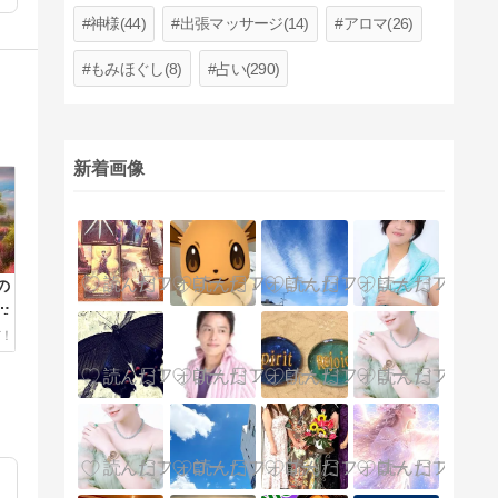
神様(44)
出張マッサージ(14)
アロマ(26)
もみほぐし(8)
占い(290)
新着画像
の
方
感