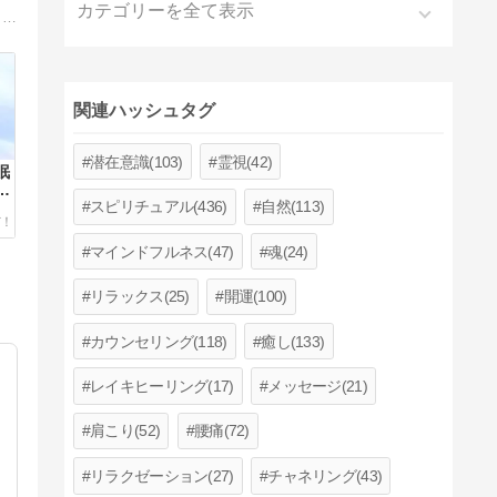
カテゴリーを全て表示
美もお金も欲しい方に、ご自宅でいつでも美と金運アップをサポートできる美容ヒーリングと金運アップヒーリングを提供しています。毎日無料ヒーリングも実施中。
関連ハッシュタグ
潜在意識(103)
霊視(42)
眠
お
スピリチュアル(436)
自然(113)
マインドフルネス(47)
魂(24)
リラックス(25)
開運(100)
カウンセリング(118)
癒し(133)
レイキヒーリング(17)
メッセージ(21)
肩こり(52)
腰痛(72)
リラクゼーション(27)
チャネリング(43)