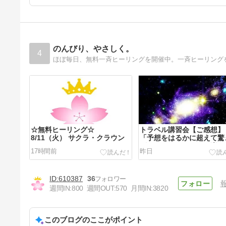
のんびり、やさしく。
4
ほぼ毎日、無料一斉ヒーリングを開催中。一斉ヒーリング
☆無料ヒーリング☆
トラベル講習会【ご感想】
8/11（火） サクラ・クラウン
「予想をはるかに超えて驚
がらも、めちゃくちゃ楽し
17時間前
昨日
あっという間過ぎでした✨
610387
36
週間IN:
800
週間OUT:
570
月間IN:
3820
このブログのここがポイント