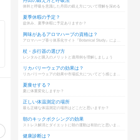
丹田の鍛え方と呼吸法
体幹と呼吸を意識した丹田の鍛え方について理解を深める
夏季休暇の予定？
盆休み、夏季休暇に予定ありますか？
興味があるアロマハーブの資格は？
アロマハーブ香り体系化サイト『Botanical Study』による、アロマ・ハーブ資格の興味度アンケートです！ あなたが気になっている資格を複数選択でお知らせください！ 辞典構築の参考などとして活用させていただきます！
杖・歩行器の選び方
レンタルと購入のメリットと適用例を理解しましょう
リカバリーウェアの効果は？
リカバリーウェアの効果や市場拡大についてどう感じますか？
夏痩せする？
夏に体重変化しますか？
正しい体温測定の場所
最も正確な体温測定の場所はどこだと思いますか？
朝のキックボクシングの効果
ストレス解消とダイエットに朝の運動は有効だと思いますか？
健康診断は？
ライオンズゲートの
幸せなのに、なぜか
幸せな