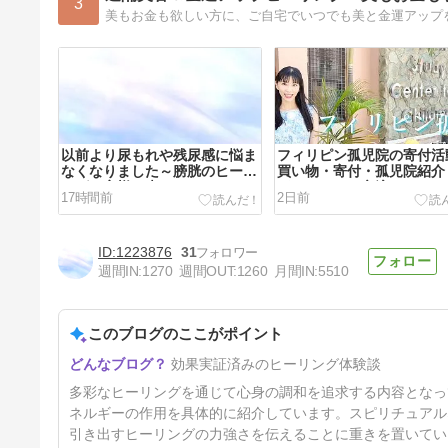
3
以前より尿もれや残尿感に悩ま
フィリピン孤児院の寄付活
なくなりました～膀胱のヒーリ
買い物・寄付・孤児院紹介
ングお客様の声
どもたちとの交流
17時間前
2日前
1223876
31
週間IN:
1270
週間OUT:
1260
月間IN:
5510
このブログのここがポイント
定員になりました☆フェムケア
効果実証済みのヒーリング体験談
ヒーリングモニターさん募集の
ご案内
3日前
多彩なヒーリングを通じて心身の調和を追求する内容となっ
ネルギーの作用を具体的に紹介しています。スピリチュアル
引き出すヒーリングの力強さを伝えることに重きを置いてい