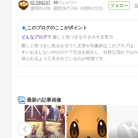
394237
30
週間IN:
435
週間OUT:
745
月間IN:
2225
このブログのここがポイント
癒しのソムリエヒロミの不思議
癒しと気づきを引き出す文章力
体験★亡き妹？それとも父？①
4日前
癒しと気づきに焦点を当てた文章が印象的なこのブログは、
すいおまじないや心のケア方法を紹介し、自然な流れで心の
得られるよう工夫されているのが特徴です。
最新の記事画像
2026/08/09のメッセ