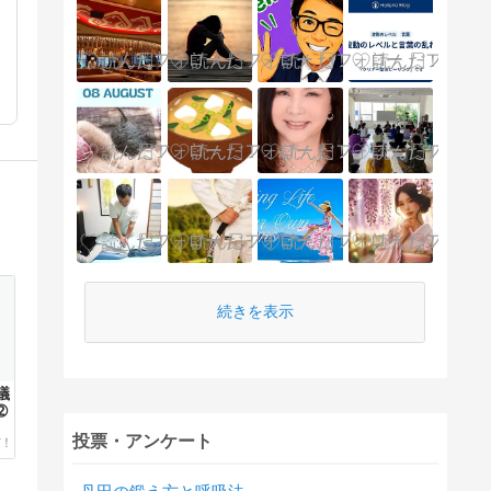
続きを表示
議
➁
投票・アンケート