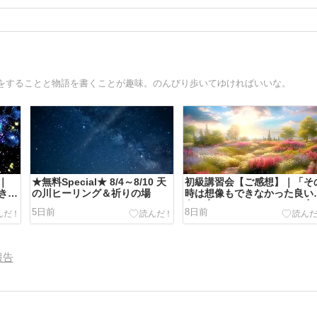
をすることと物語を書くことが趣味。のんびり歩いてゆければいいな。
｜
★無料Special★ 8/4～8/10 天
初級講習会【ご感想】｜「そ
きな
の川ヒーリング＆祈りの場
時は想像もできなかった良い
くて
向へ変わったとあらためて実
5日前
8日前
」
できました。」
報告