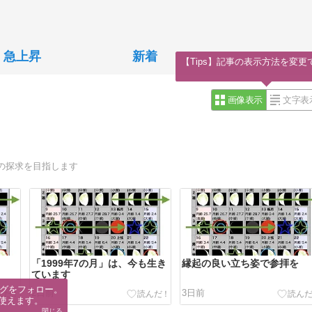
急上昇
新着
【Tips】記事の表示方法を変更
画像表示
文字表
の探求を目指します
「1999年7の月」は、今も生き
縁起の良い立ち姿で参拝を
ています
グをフォロー。

2日前
3日前
使えます。
閉じる