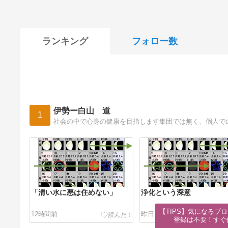
ランキング
フォロー数
伊勢ー白山 道
1
社会の中で心身の健康を目指します集団では無く、個人で
「清い水に悪は住めない」
浄化という深意
【TIPS】気になるブロ
12時間前
昨日
登録は不要！すぐ