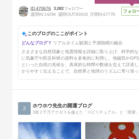
470676
3,082
週間IN:
14294
週間OUT:
83018
月間IN:
67778
このブログのここがポイント
過去に自分が産み出した「思
リアルタイム観測と予測指標の融合
い」に注意
4日前
さまざまな自然現象と地震情報を詳細に取り上げ、科学的な
に気象庁や防災科研の資料を多角的に利用し、地磁気やGP
といった自然の兆候を、具体的な時間や数値を交えて詳述し
かりやすく伝えることで、自然界と地球のリズムに寄り添っ
ホウホウ先生の開運ブログ
2