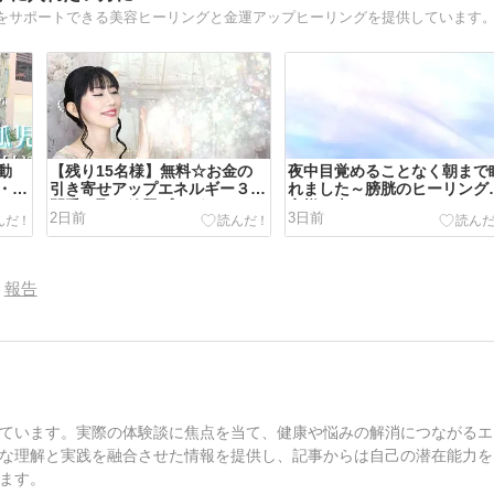
動
【残り15名様】無料☆お金の
夜中目覚めることなく朝まで
・子
引き寄せアップエネルギー３日
れました～膀胱のヒーリング
間受け取り放題プレゼントキャ
客様の声
2日前
3日前
ンペーン
報告
ています。実際の体験談に焦点を当て、健康や悩みの解消につながるエ
な理解と実践を融合させた情報を提供し、記事からは自己の潜在能力を
ます。