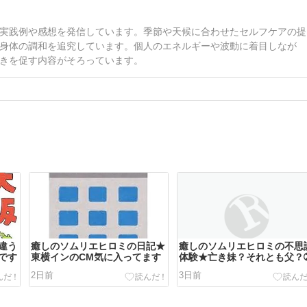
実践例や感想を発信しています。季節や天候に合わせたセルフケアの提
身体の調和を追究しています。個人のエネルギーや波動に着目しなが
きを促す内容がそろっています。
違う
癒しのソムリエヒロミの日記★
癒しのソムリエヒロミの不思
です
東横インのCM気に入ってます
体験★亡き妹？それとも父？
2日前
3日前