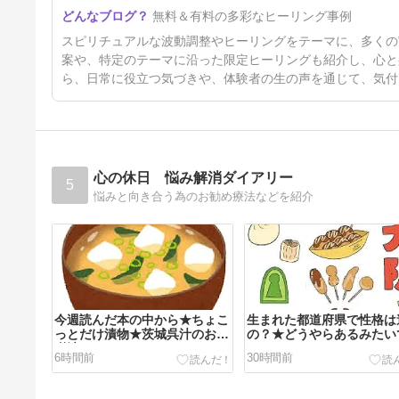
☆無料ヒーリング☆ 8/4（火）
無料＆有料の多彩なヒーリング事例
サクラ・クラウン
8日前
スピリチュアルな波動調整やヒーリングをテーマに、多くの
案や、特定のテーマに沿った限定ヒーリングも紹介し、心と
ら、日常に役立つ気づきや、体験者の生の声を通じて、気付
心の休日 悩み解消ダイアリー
5
悩みと向き合う為のお勧め療法などを紹介
今週読んだ本の中から★ちょこ
生まれた都道府県で性格は
っとだけ漬物★茨城呉汁のお味
の？★どうやらあるみたい
噌汁
6時間前
30時間前