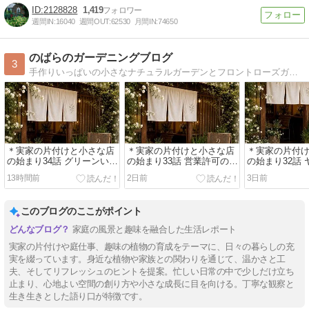
2128828
1,419
週間IN:
16040
週間OUT:
62530
月間IN:
74650
のばらのガーデニングブログ
3
手作りいっぱいの小さなナチュラルガーデンとフロントローズガーデンﾟ･*:.｡.そして可愛い犬猫日記と日々のことを綴りますﾟ･*:.｡.
＊実家の片付けと小さな店
＊実家の片付けと小さな店
＊実家の片付
の始まり34話 グリーンいっ
の始まり33話 営業許可の規
の始まり32話
ぱいの店内にしたいから
定に伴い天窓に網戸を張る
り直し
13時間前
2日前
3日前
このブログのここがポイント
家庭の風景と趣味を融合した生活レポート
実家の片付けや庭仕事、趣味の植物の育成をテーマに、日々の暮らしの充
実を綴っています。身近な植物や家族との関わりを通じて、温かさと工
夫、そしてリフレッシュのヒントを提案。忙しい日常の中で少しだけ立ち
止まり、心地よい空間の創り方や小さな成長に目を向ける。丁寧な観察と
生き生きとした語り口が特徴です。