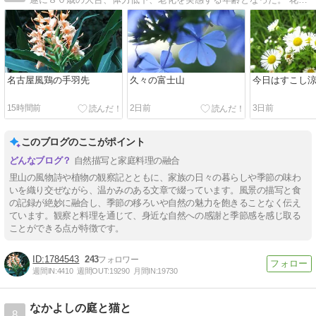
名古屋風鶏の手羽先
久々の富士山
今日はすこし
15時間前
2日前
3日前
このブログのここがポイント
自然描写と家庭料理の融合
里山の風物詩や植物の観察記とともに、家族の日々の暮らしや季節の味わ
いを織り交ぜながら、温かみのある文章で綴っています。風景の描写と食
の記録が絶妙に融合し、季節の移ろいや自然の魅力を飽きることなく伝え
ています。観察と料理を通じて、身近な自然への感謝と季節感を感じ取る
ことができる点が特徴です。
1784543
243
週間IN:
4410
週間OUT:
19290
月間IN:
19730
なかよしの庭と猫と
8