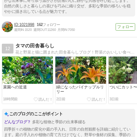
かな出来事に寄り添う温かさが読者の心に静かな共感を呼び起こします。
自然の美しさと暮らしの喜びを巧みに織り交ぜ、多彩な季節の移ろいを穏
やかに描き出している点が魅力です。
1021998
162
週間IN:
1520
週間OUT:
11260
月間IN:
7050
タマの田舎暮らし
12
花と野菜と猫に囲まれた田舎暮らしブログ！野菜のおいしい食べ方、猫たちとの楽しい田舎暮らし、ガーデニング、土ひねりなど紹介
菜園への近道
緑になったパイナップルリ
ついにカット
リー
18時間前
2日前
3日前
このブログのここがポイント
多彩な植物と季節の出来事綴る
四季折々の植物の変化や庭の手入れ、日常の自然観察を詳細に紹介してい
ます。庭の手入れや植物の育て方だけでなく、野草や食材の採集、季節の