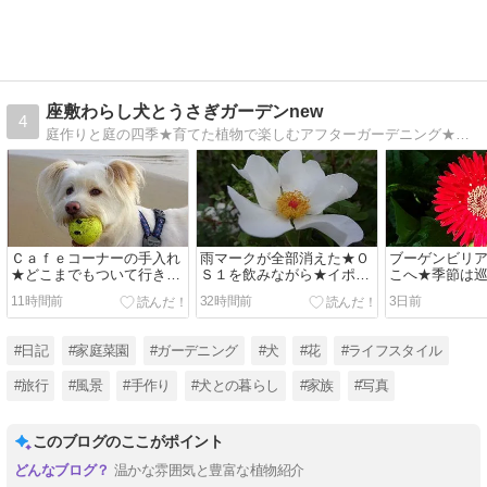
座敷わらし犬とうさぎガーデンnew
4
庭作りと庭の四季★育てた植物で楽しむアフターガーデニング★庭の生き物と植物の世界の不思議★愛犬★旅行★散歩
Ｃａｆｅコーナーの手入れ
雨マークが全部消えた★Ｏ
ブーゲンビリ
★どこまでもついて行きま
Ｓ１を飲みながら★イポメ
こへ★季節は
す
ア発根
強い！
11時間前
32時間前
3日前
#日記
#家庭菜園
#ガーデニング
#犬
#花
#ライフスタイル
#旅行
#風景
#手作り
#犬との暮らし
#家族
#写真
このブログのここがポイント
温かな雰囲気と豊富な植物紹介