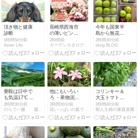
頂き物と健康
長崎県西海市
今年も国東半
診断
の薄いピンク
島から無花果
バラ12回定期
が届いた
1時間50分前
2時間前
2時間30分前
Asian Life
ガーデンカタログ.com
skog BLOG
便
乗鞍は日中で
他にもいろい
コリンキー＆
も気温17℃ そ
ろ ・果物泥
大玉トマト＆
んな旅の途中
棒・増える?
ナス＆キュウ
2時間30分前
2時間30分前
2時間40分前
のらで一服 週末百姓物語と鉄の庵生活
花いっぱいの庭で・・
暇人主婦の家庭菜園
です
交通事故・恥
リ収穫☆葉山
を知らない福
農園（8月初
岡県議
旬）