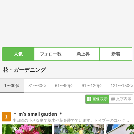
人気
フォロー数
急上昇
新着
花・ガーデニング
1〜30位
31〜60位
61〜90位
91〜120位
121〜150位
画像表示
文字表示
＊ m's small garden ＊
1
半日陰の小さな庭で草木や花を愛でています。トイプーのコハクやドール達も住んでます。覗いてみてくださいね。