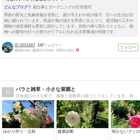
庭仕事とガーデニングの日常描写
季節の変化と気象情報を背景に、庭の手入れや花の様子、日々の生活が詳
細に綴られています。気温や風の強さを率直に伝えつつ、庭活動の工夫や
植物の成長過程も豊富に紹介しています。自然の移り変わりとともに、植
物への愛情や日々の努力がリアルに伝わる文章構成が特徴です。
2031687
147
週間IN:
640
週間OUT:
5950
月間IN:
2820
バラと雑草・小さな菜園と
21
北海道の小さな町で、薔薇と宿根草の庭づくりをしています。時どき猫も登場します。
ゆかり作り・立秋
健康診断
咲かないグミ