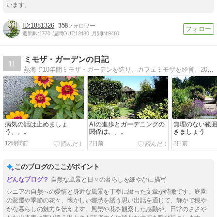
います。
1881326
358
週間IN:
1770
週間OUT:
12480
月間IN:
9480
ミモザ・ガーデンの日記
11
熱海で10年間ミモザ・ガーデンを造り、カフェミモザを経営。2019年夏に東京に戻る。今後は東京の狭い庭でガーデニングを楽しみながら、都会での充実したシニアライフを楽しみたいと思っている。
病気の話は止めましょ
AIの進歩とガーデニングの
無理のない範
う。。。
関係は。。。
きましょう
12時間前
2日前
3日前
このブログのここがポイント
自然な風景と日々の暮らしを細やかに描写
シニアの自然への愛情と身近な風景を丁寧に綴った文章が特徴です。庭園
の変遷や季節の花々、懐かしい郷愁を誘う思い出話を通じて、静かで穏や
かな暮らしの魅力を伝えます。風景や花を観察した感動や、日常のささや