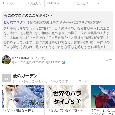
11時間前
34時間前
3日前
このブログのここがポイント
季節の変化や庭仕事のささやかな喜びを詳細に描写
庭と暮らしを愛でる人々に向けた、日々のささやかな変化や手入れの工夫
を丁寧に伝える場所です。植物の色づきや虫の様子、天気や道具の工夫ま
で、具体的なエピソードを通じて日常の豊かさと繊細な自然観察を楽しむ
姿勢を示しています。趣味の庭仕事だけでなく、家族や思い出、手作りの
工夫も温かく語られ、見ているだけで静かな癒しを感じさせる構成です。
2001469
39
週間IN:
630
週間OUT:
6660
月間IN:
2730
優のガーデン
22
(〃▽〃)ちょこっとハッパやってます。 「スーハー」
(〃▽〃)明日なき世界
世界のバラ タイプS ①
( *´艸｀)お
ン無くなって