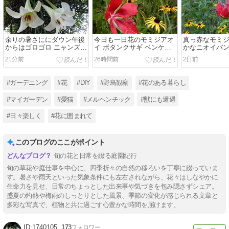
余りの暑さににダウン午後
今日も一日花のモミジアオ
真っ赤なモミジ
からはゴロゴロ ニャンズも
イ ボタンクサギ ベンケイ
かなニオイバン
ゴロゴロ
コギクを引っこ抜く
花をバッサリ剪
21分前
26時間前
2日前
#ガーデニング
#花
#DIY
#野鳥観察
#花のある暮らし
#マイガーデン
#愛猫
#メルヘンチック
#獣にも遭遇
#日々楽しく
#花に囲まれて
このブログのここがポイント
旬の花と日常を綴る庭園紀行
旬の草花や庭仕事を中心に、四季折々の自然の移ろいを丁寧に綴っていま
す。暑さや雨天といった気象条件にも左右されながら、花々はしなやかに
生命力を見せ、日常のちょっとした出来事や気づきを包み隠さずシェア。
盛夏の灼熱や梅雨のしっとりとした風景、季節の変化が感じられる文章と
多彩な写真で、植物と共に過ごす心豊かな時間を届けます。
1740105
173