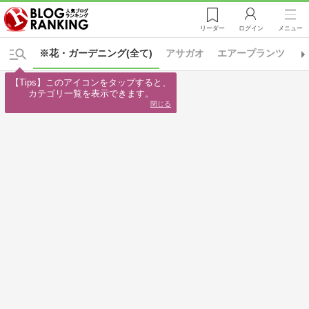
リーダー
ログイン
メニュー
※花・ガーデニング(全て)
アサガオ
エアープランツ
オ
【Tips】このアイコンをタップすると、

カテゴリ一覧を表示できます。
閉じる