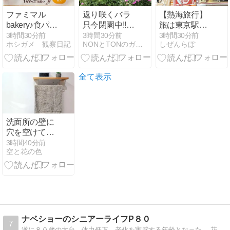
ファミマル
返り咲くバラ
【熱海旅行】
bakery♪食パン
只今閉園中!!コ
旅は東京駅か
5枚入(^ｑ^)
スモス・ダリ
ら始まる。駅
3時間30分前
3時間30分前
3時間30分前
ホシガメ 観察日記
NONとTONのガーデンづくり
しぜんらぼ
アシーズンは
弁とクラフト
9月5日(土)～
ビールで過ご
開催!!
す列車時間
全て表示
洗面所の壁に
穴を空けて後
悔なし。浮か
3時間40分前
空と花の色
せる収納で毎
日がラクにな
った
ナベショーのシニアーライフP８０
7
遂に８０歳の大台、体力低下、老化を実感する年齢となった。 花の写真、菜園、養蜂、料理 、ウオーキングなど楽しむ日々の生活