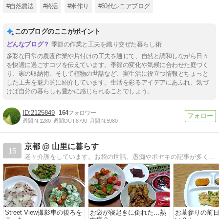
#自然農法
#終活
#米作り
#60代シニアブログ
このブログのここがポイント
季節の作業と工夫を織り交ぜた暮らし術
多彩な日常の農園作業や片付けの工夫を通じて、自然と調和しながら日々
を快適に過ごすコツを伝えています。季節の変化や気候に合わせた庭づく
り、家の収納術、そして植物の世話など、実生活に役立つ情報とちょっと
した工夫を魅力的に紹介しています。生活を彩るアイデアにあふれ、気づ
けば自分の暮らしも豊かに感じられることでしょう。
2125849
164
週間IN:
1280
週間OUT:
8790
月間IN:
5980
京都 @ 山里に暮らす
15
老々介護をしています。お袋の世話、愚痴やボヤキの記事が多くなりました。ほぼ日記です。座右の銘「人間万事塞翁が馬」
Street View撮影車の後ろを
お袋が寝起きに倒れた…熱
お墓参りの前