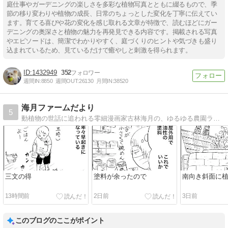
庭仕事やガーデニングの楽しさを多彩な植物写真とともに綴るもので、季
節の移り変わりや植物の成長、日常のちょっとした変化を丁寧に伝えてい
ます。育てる喜びや花の変化を感じ取れる文章が特徴で、読むほどにガー
デニングの奥深さと植物の魅力を再発見できる内容です。掲載される写真
やエピソードは、簡潔でわかりやすく、庭づくりのヒントや気づきも盛り
込まれているため、見ているだけで癒やしと刺激を得られます。
1432949
352
週間IN:
8850
週間OUT:
26130
月間IN:
38520
海月ファームだより
5
動植物の世話に追われる零細漫画家古林海月の、ゆるゆる農園ライフ
三文の得
塗料が余ったので
南向き斜面に
13時間前
2日前
3日前
このブログのここがポイント