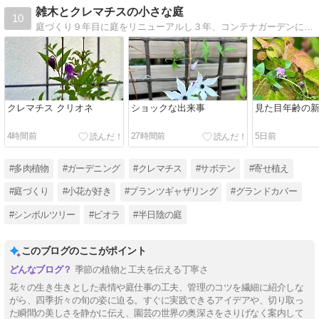
雑木とクレマチスの小さな庭
10
庭づくり９年目に庭をリニューアルし３年、コンテナガーデンに移行中。シンボルツリー、グランドカバー、クレマチス、ビオラ、多肉などの成長記録や増やし方、手入れの仕方など画像多めで綴っています
クレマチス クリオネ
ショックな出来事
見た目年齢の
4時間前
27時間前
5日前
#多肉植物
#ガーデニング
#クレマチス
#サボテン
#寄せ植え
#庭づくり
#小花が好き
#プランツギャザリング
#グランドカバー
#シンボルツリー
#ビオラ
#半日陰の庭
このブログのここがポイント
季節の植物と工夫を伝える丁寧さ
花々の生き生きとした表情や庭仕事の工夫、管理のコツを繊細に紹介しな
がら、四季折々の旬の姿に迫る。すぐに実践できるアイデアや、切り取っ
た瞬間の美しさを静かに伝え、園芸の世界の奥深さをさりげなく案内して