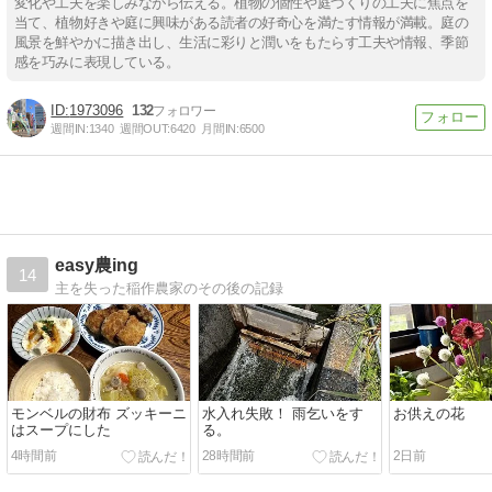
変化や工夫を楽しみながら伝える。植物の個性や庭づくりの工夫に焦点を
当て、植物好きや庭に興味がある読者の好奇心を満たす情報が満載。庭の
風景を鮮やかに描き出し、生活に彩りと潤いをもたらす工夫や情報、季節
感を巧みに表現している。
1973096
132
週間IN:
1340
週間OUT:
6420
月間IN:
6500
easy農ing
14
主を失った稲作農家のその後の記録
モンベルの財布 ズッキーニ
水入れ失敗！ 雨乞いをす
お供えの花
はスープにした
る。
4時間前
28時間前
2日前