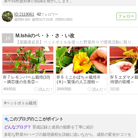
家や自然愛好家の知識を豊かにします。
2119061
42
週間IN:
820
週間OUT:
3100
月間IN:
3600
M.Ishiiのペ・ト・さ・い改
19
【菜園者必見】ペットボトルを使った野菜作りで環境活動に取り組んでいます。収穫した野菜は７５種類以上。
8/ 7 レモンバーム栽培(10)
8/ 6 ミニかぼちゃ栽培Ｒ
8/ 5 エダマメ
～摘芯後の生長②～
(８)～緊張の人工授粉～
待望の収穫～
4時間前
28時間前
3日前
#ペットボトル栽培
このブログのここがポイント
育成記録と成長の観察を丁寧に紹介
多彩な野菜やハーブの栽培過程を詳細に追いながら、成長の変化やコツを