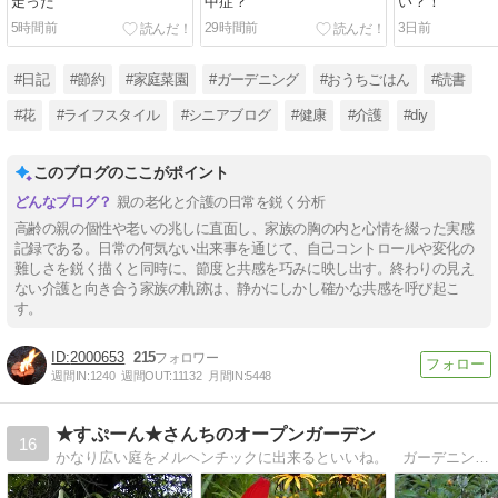
走った
中症？
い？！
5時間前
29時間前
3日前
#日記
#節約
#家庭菜園
#ガーデニング
#おうちごはん
#読書
#花
#ライフスタイル
#シニアブログ
#健康
#介護
#diy
このブログのここがポイント
親の老化と介護の日常を鋭く分析
高齢の親の個性や老いの兆しに直面し、家族の胸の内と心情を綴った実感
記録である。日常の何気ない出来事を通じて、自己コントロールや変化の
難しさを鋭く描くと同時に、節度と共感を巧みに映し出す。終わりの見え
ない介護と向き合う家族の軌跡は、静かにしかし確かな共感を呼び起こ
す。
2000653
215
週間IN:
1240
週間OUT:
11132
月間IN:
5448
★すぷーん★さんちのオープンガーデン
16
かなり広い庭をメルヘンチックに出来るといいね。 ガーデニングと好きなDIYを楽しんでいます。野良ちゃんだった猫の「とらじろう」と新たにR5･2･5に保護した「にこ」も登場。