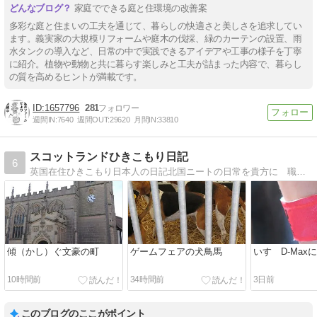
家庭でできる庭と住環境の改善案
多彩な庭と住まいの工夫を通じて、暮らしの快適さと美しさを追求してい
ます。義実家の大規模リフォームや庭木の伐採、緑のカーテンの設置、雨
水タンクの導入など、日常の中で実践できるアイデアや工事の様子を丁寧
に紹介。植物や動物と共に暮らす楽しみと工夫が詰まった内容で、暮らし
の質を高めるヒントが満載です。
1657796
281
週間IN:
7640
週間OUT:
29620
月間IN:
33810
スコットランドひきこもり日記
6
英国在住ひきこもり日本人の日記北国ニートの日常を貴方に 職を得てもひきこもりの矜持は忘れない、の精神で
傾（かし）ぐ文豪の町
ゲームフェアの犬鳥馬
いすゞD-Max
10時間前
34時間前
3日前
このブログのここがポイント