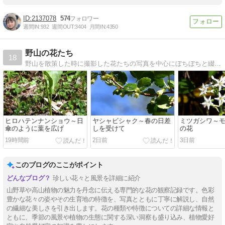
2137078
574
週間IN:
932
週間OUT:
3404
月間IN:
4350
野山の花たち
18
野山を散策した時に撮影した花たちの写真を中心にぼちぼちと綴っています(^-^)基本、自生の花ですが、自生かどうか、ちょっと怪しいのもあります（笑）
ヒロハテンナンショウ～日
ヤシャビシャク～春の日差
ミツガシワ～
傘のように葉を広げ
しを受けて
の花
19時間前
2日前
3日前
このブログのここがポイント
珍しい花々と風景を詳細に紹介
山野草や高山植物の魅力を丹念に伝える専門的な花の観察記録です。色彩
豊かな花々の姿やその生育地の特徴を、写真とともに丁寧に解説し、自然
の繊細な美しさを引き出します。花の種類や特徴についての詳細な情報と
ともに、季節の風景や植物の生態に関する深い洞察も盛り込み、植物愛好