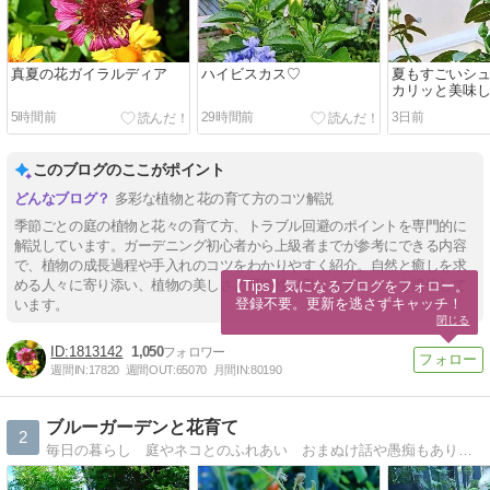
真夏の花ガイラルディア
ハイビスカス♡
夏もすごいシ
カリッと美味
5時間前
29時間前
3日前
このブログのここがポイント
多彩な植物と花の育て方のコツ解説
季節ごとの庭の植物と花々の育て方、トラブル回避のポイントを専門的に
解説しています。ガーデニング初心者から上級者までが参考にできる内容
で、植物の成長過程や手入れのコツをわかりやすく紹介。自然と癒しを求
める人々に寄り添い、植物の美しさと可能性を引き出すヒントを提供して
【Tips】気になるブログをフォロー。

登録不要。更新を逃さずキャッチ！
います。
閉じる
1813142
1,050
週間IN:
17820
週間OUT:
65070
月間IN:
80190
ブルーガーデンと花育て
2
毎日の暮らし 庭やネコとのふれあい おまぬけ話や愚痴もあり 訪問して下さる方も井戸端会議に参加するようにお気軽にコメント下さるとうれしいです。