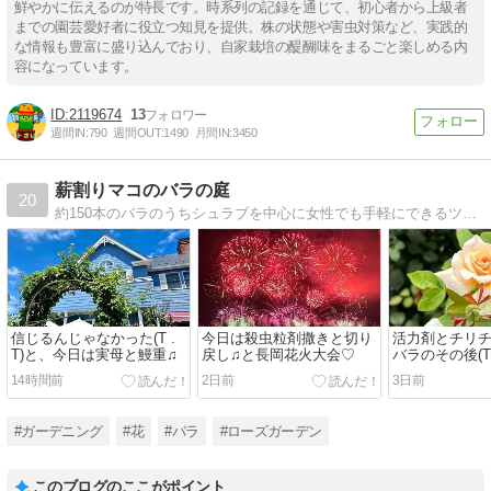
鮮やかに伝えるのが特長です。時系列の記録を通じて、初心者から上級者
までの園芸愛好者に役立つ知見を提供。株の状態や害虫対策など、実践的
な情報も豊富に盛り込んでおり、自家栽培の醍醐味をまるごと楽しめる内
容になっています。
2119674
13
週間IN:
790
週間OUT:
1490
月間IN:
3450
薪割りマコのバラの庭
20
約150本のバラのうちシュラブを中心に女性でも手軽にできるツルバラの庭を作っています。ジェルネイル 、化粧品も登場します。『セキセイインコのピータンと小さな庭』の続きのブログです。
信じるんじゃなかった(T .
今日は殺虫粒剤撒きと切り
活力剤とチリ
T)と、今日は実母と鰻重♫
戻し♫と長岡花火大会♡
バラのその後(T .
14時間前
2日前
3日前
#ガーデニング
#花
#バラ
#ローズガーデン
このブログのここがポイント