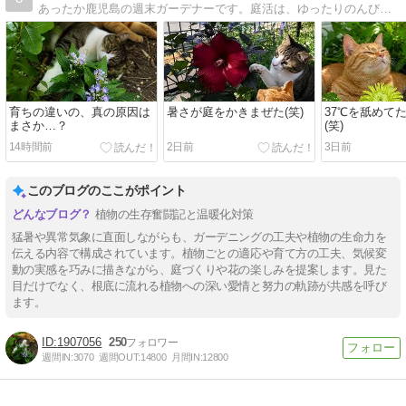
あったか鹿児島の週末ガーデナーです。庭活は、ゆったりのんびり美しく、が理想ですが、現実はなかなか厳しいですね。愛猫２匹がほぼ毎日可愛く登場します！よろしくお願いします。
育ちの違いの、真の原因は
暑さが庭をかきまぜた(笑)
37℃を舐めて
まさか…？
(笑)
14時間前
2日前
3日前
このブログのここがポイント
植物の生存奮闘記と温暖化対策
猛暑や異常気象に直面しながらも、ガーデニングの工夫や植物の生命力を
伝える内容で構成されています。植物ごとの適応や育て方の工夫、気候変
動の実感を巧みに描きながら、庭づくりや花の楽しみを提案します。見た
目だけでなく、根底に流れる植物への深い愛情と努力の軌跡が共感を呼び
ます。
1907056
250
週間IN:
3070
週間OUT:
14800
月間IN:
12800