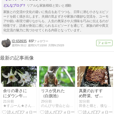
リアルな家族模様と笑いと感動
家族との交流や文化の違いに焦点をあてつつも、日常に潜む小さなエピソ
ードを鋭く描き出します。夫婦の気まずさや家族の微妙な交流を、ユーモ
アや鋭い表現で綴りながらも、人生の奥深さや人情味を巧みに伝えるのが
特徴です。読者が身近に感じられるエピソードを通じて、家族の絆や異文
化交流の魅力に気づかせてくれる内容となっています。
658935
837
週間IN:
5512
週間OUT:
10268
月間IN:
25028
最新の記事画像
余りの暑さに
リスが見れた
真夏のおすす
にダウン午後
（白旗池）
め野菜、ぜん
からはゴロゴ
ざいの材料
21分前
29分前
32分前
★すぷーん★さんちのオープンガーデン
のんびり登山と山野草
田舎と畑と、後なにか
ロ ニャンズも
ゴロゴロ