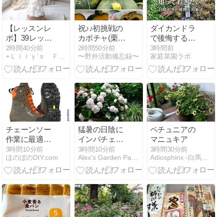
【レッスンレ
祝♪♪初挑戦の
ダイカンドラ
ポ】39レッス
カボチャ(栗
で後悔する前
ンの貝殻ツリ
坊)を初収穫☆
に知っておき
2時間40分前
2時間50分前
3時間前
+Ｌｉｌｙ’ｓ Ｆｌｏｗｅｒ Ｃａｆｅ+
〜野外活動備忘録〜
家庭菜園ラボ
ーのアレンジ
それでもっ
たい！日陰や
と在庫状況
て…栽培終了
冬の管理と対
へ！
策法
チェーンソー
猛暑の日陰に
ペチュニアの
作業に最適な
インパチェン
マニュキア
軽量防護レザ
ス
3時間10分前
3時間10分前
3時間30分前
ほのぼのDIY.com
Alex's Garden Party♪
Adiosphinx -白馬の森での生活-
ーブーツ