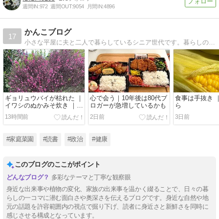
週間IN:
972
週間OUT:
9054
月間IN:
4896
かんこブログ
17
小さな平屋に夫と二人で暮らしているシニア世代です。暮らしの中で感じたこと、家庭菜園のことなど綴っています。
ギョリュウバイが枯れた ｜
心で会う｜10年後は80代ブ
食事は手抜き 
イワシのぬかみそ炊き ｜気
ロガーが急増しているかも
ら
が沈む
13時間前
2日前
3日前
#家庭菜園
#読書
#政治
#健康
このブログのここがポイント
多彩なテーマと丁寧な観察眼
身近な出来事や植物の変化、家族の出来事を温かく綴ることで、日々の暮
らしの一コマに潜む面白さや奥深さを伝えるブログです。身近な自然や地
元の話題を許容範囲内の視点で掘り下げ、読者に身近さと新鮮さを同時に
感じさせる構成となっています。