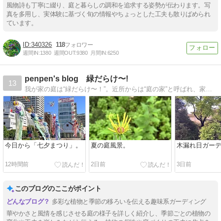
風物詩も丁寧に綴り、庭と暮らしの調和を追求する姿勢が伝わります。写
真を多用し、実体験に基づく旬の情報やちょっとした工夫も散りばめられ
ています。
340326
118
週間IN:
1380
週間OUT:
9380
月間IN:
6250
penpen's blog 緑だらけ〜!
13
我が家の庭は“緑だらけ〜！”。近所からは“庭の家”と呼ばれ、家内からは“庭に住んでいる”と呆れられてます…。
今日から「七夕まつり」。
夏の庭風景。
木漏れ日ガー
12時間前
2日前
3日前
このブログのここがポイント
多彩な植物と季節の移ろいを伝える趣味系ガーディング
華やかさと風情を感じさせる庭の様子を詳しく紹介し、季節ごとの植物の