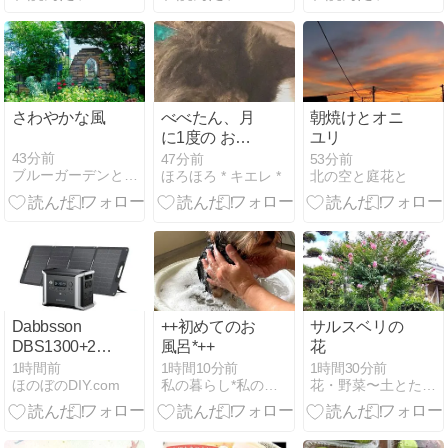
さわやかな風
べべたん、月
朝焼けとオニ
に1度の お薬
ユリ
投与
43分前
47分前
53分前
ブルーガーデンと花育て
ほろほろ * キエレ *
北の空と庭花と
Dabbsson
++初めてのお
サルスベリの
DBS1300+210W
風呂*++
花
大容量ポータ
1時間前
1時間10分前
1時間30分前
ほのぼのDIY.com
私の暮らし*私のおうち*2
花・野菜〜土とたわむれる生活
ブル電源セッ
ト