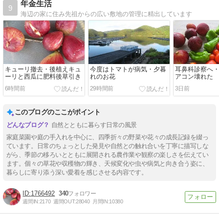
年金生活
9
海辺の家に住み先祖からの広い敷地の管理に精出しています
キューリ撤去・後植えキュ
今度はトマトが病気・夕暮
耳鼻科診察へ
ーリと西瓜に肥料後草引き
れのお花
アコン壊れた
6時間前
29時間前
3日前
このブログのここがポイント
自然とともに暮らす日常の風景
家庭菜園や庭の手入れを中心に、四季折々の野菜や花々の成長記録を綴っ
ています。日常のちょっとした発見や自然との触れ合いを丁寧に描写しな
がら、季節の移ろいとともに展開される農作業や観察の楽しさを伝えてい
ます。個々の草花や収穫物の輝き、天候変化や虫や病気と向き合う姿に、
暮らしに寄り添う深い愛着を感じさせる内容です。
1766492
340
週間IN:
2170
週間OUT:
28040
月間IN:
10380