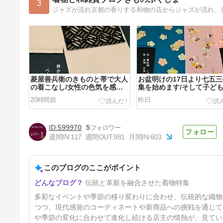
3
ジャズが流れ京都の香りする和物の店からジャズが流れ、
菱屋善兵衛のきものと帯で大人
お盆明けの17日より七五
の着こなし/女性の色気を感じ
集を始めます/そして子ど
る組み合わに心が惹かれる
が作られてい状況に不満を
20時間前
昨日
す
599970
5
週間IN:
117
週間OUT:
981
月間IN:
603
このブログのここがポイント
10月の神無月の会にて「菱屋
伝統と革新を融合させた着物特集
善兵衛の帯」を特集します/そ
の「見える化」をゆかたの夕べ
4日前
多彩なイベントや季節の移り変わりに合わせ、伝統的な織物
で行います
つつ、現代感覚のコーディネートや新商品への挑戦を通じて
や季節の変化に合わせて進化し続ける店主の情熱が、見てい