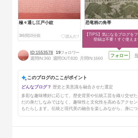
極々通し江戸小紋
恐竜柄の角帯
【TIPS】気になるブログをフ
3時間10分前
27時間前
登録は不要！すぐ使えま
1553578
19
週間IN:
360
週間OUT:
820
月間IN:
1660
このブログのここがポイント
米沢お召に首里花織の正絹角帯
歴史と美意識を融合させた選定
4日前
多彩な趣味嗜好に応じて、歴史背景や伝統工芸を織り交ぜた
だの身だしなみではなく、趣味性と文化性を高めるアクセン
もたらします。伝統と現代美の融合を楽しみながら、身につ