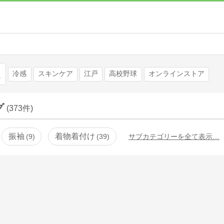
検索
冷感
スキンケア
江戸
高校野球
オンラインストア
グ
(373件)
振袖
着物着付け
9
39
サブカテゴリーを全て表示…