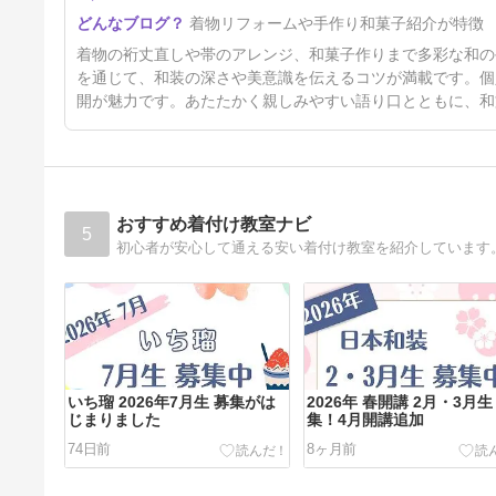
上方歌舞伎会お知らせ
着物リフォームや手作り和菓子紹介が特徴
4日前
着物の裄丈直しや帯のアレンジ、和菓子作りまで多彩な和の
を通じて、和装の深さや美意識を伝えるコツが満載です。個
開が魅力です。あたたかく親しみやすい語り口とともに、和
おすすめ着付け教室ナビ
5
いち瑠 2026年7月生 募集がは
2026年 春開講 2月・3月生
じまりました
集！4月開講追加
74日前
8ヶ月前