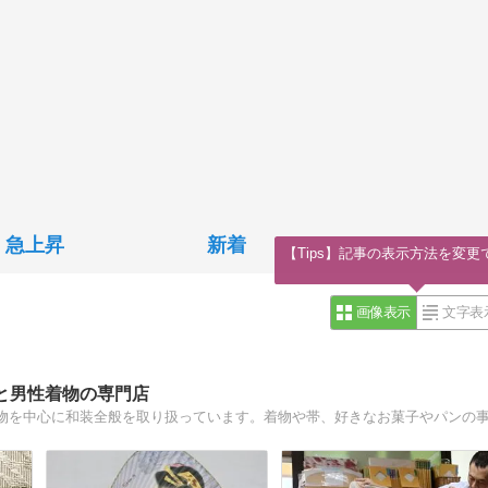
急上昇
新着
【Tips】記事の表示方法を変更
画像表示
文字表
と男性着物の専門店