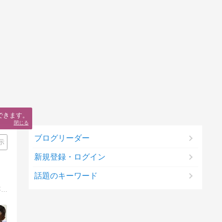
できます。
閉じる
ブログリーダー
示
新規登録・ログイン
話題のキーワード
横浜市のぐみょうじ車屋呉服店のブログです。着物と男着物を中心に和装全般を取り扱っています。着物や帯、好きなお菓子やパンの事を毎朝更新しています。