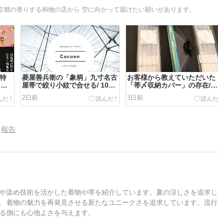
京都の香りする和物の店から 空に向かって届けたい願いがあります。
三特
菱屋善兵衛の「象柄」九寸名古
お客様から教えていただいた
も帯
屋帯で絞り小紋で合せる/ 10月
「帯〆収納カバー」の存在/そ
漏ら
の神無月の会にて菱屋善兵衛の
して「ゆかたの夕べ」へのお
2日前
3日前
帯を特集！
い
報告
や染め技術を活かした着物や帯を紹介しています。夏の涼しさを追求し
、着物の魅力を再発見させる新たなユニークさを追求しています。流行
る側にも心地よさを与えます。