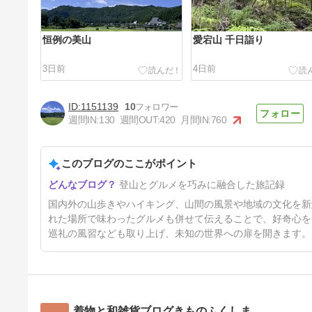
恒例の美山
愛宕山 千日詣り
3日前
4日前
1151139
10
週間IN:
130
週間OUT:
420
月間IN:
760
このブログのここがポイント
北アルプス 七倉岳（船窪小
登山とグルメを巧みに融合した旅記録
屋）?
10日前
国内外の山歩きやハイキング、山間の風景や地域の文化を新
れた場所で味わったグルメも併せて伝えることで、好奇心を
巡礼の風習なども取り上げ、未知の世界への扉を開きます。
着物と和雑貨ブログきものふくしま