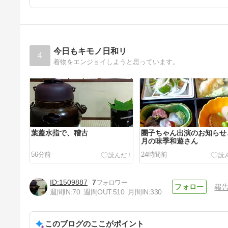
今日もキモノ日和リ
4
着物をエンジョイしようと思っています。
葉蓋水指で、稽古
團子ちゃん出演のお知らせ
月の味季和遊さん
56分前
24時間前
1509887
7
報
週間IN:
70
週間OUT:
510
月間IN:
330
このブログのここがポイント