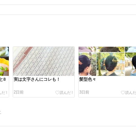
と8
実は文字さんにコレも！
髪型色々
2日前
3日前
告