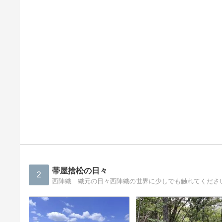
帯屋捨松の日々
2
西陣織 織元の日々西陣織の世界に少しでも触れてくださ