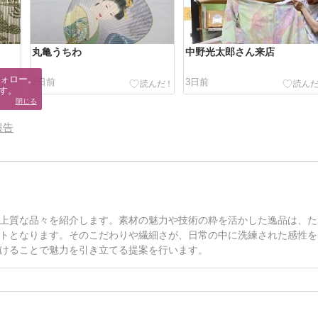
丸亀うちわ
中野光太郎さん来店
ォロー。

2日前
3日前
す。
閉じる
報告
上質な品々を紹介します。素材の魅力や技術の粋を活かした逸品は、た
トとなります。そのこだわりや繊細さが、日常の中に洗練された感性を
けることで魅力を引き立てる提案を行います。