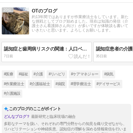
20
OTのブログ
約13年間ではありますが作業療法士をしています。新た
な挑戦としてブログ始めました。現在は知識の発信（介
護士さん看護師さん向け）が多いですが体験談も書いて
いきたいと思います。よろしくお願いします。
認知症と歯周病リスクの関連：人口ベースのコホート研究
7日前
35日前
#医療
#福祉
#介護
#リハビリ
#ケアマネジャー
#病気
#作業療法士
#介護福祉士
#病院
#理学療法士
#デイサービス
#介護施設
このブログのここがポイント
最新研究と臨床現場の融合
多彩なテーマを扱い、それぞれの専門分野からの知見を織り交ぜながら、
リハビリテーションや神経疾患、認知症の理解を深める情報発信を行いま