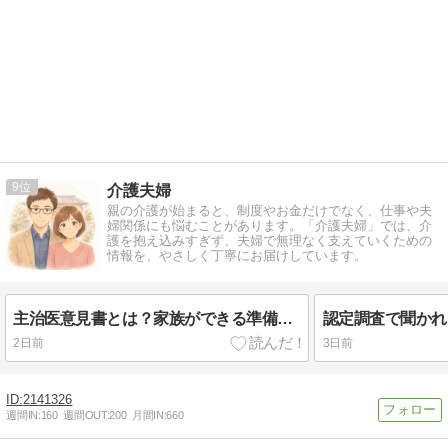
9
介護夫婦
親の介護が始まると、制度やお金だけでなく、仕事や夫
婦関係にも悩むことがあります。「介護夫婦」では、介
護を抱え込みすぎず、夫婦で無理なく支えていくための
情報を、やさしく丁寧にお届けしています。
主治医意見書とは？家族ができる準備と伝え方
2日前
3日前
2141326
週間IN:
160
週間OUT:
200
月間IN:
660