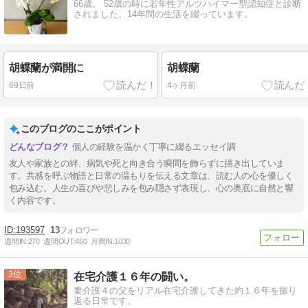
66歳。 52歳の時に若年性アルツハイマー型認知症と診断
されました。14年間の生活を綴っています。
胡蝶蘭が満開に
胡蝶蘭
69日前
4ヶ月前
このブログのここがポイント
個人の経験を温かく丁寧に綴るエッセイ調
友人や家族との絆、病気や死と向き合う瞬間を飾らずに描き出していま
す。共感を呼ぶ物語と日常の温もりを伝える文章は、読む人の心を優しく
包み込む。人生の喜びや悲しみを包み隠さず表現し、心の奥底に自然と響
く内容です。
193597
13
週間IN:
270
週間OUT:
460
月間IN:
1030
3
在宅介護１６年の闘い。
要介護４の父をリアル在宅介護してきた約１６年を振り
返る日常です。