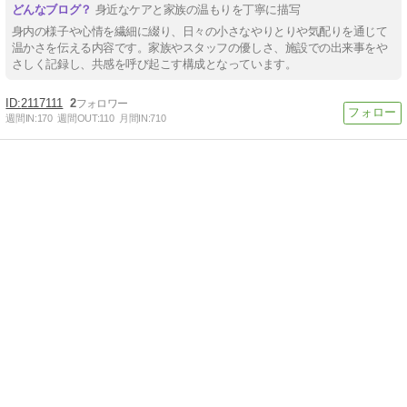
身近なケアと家族の温もりを丁寧に描写
身内の様子や心情を繊細に綴り、日々の小さなやりとりや気配りを通じて
温かさを伝える内容です。家族やスタッフの優しさ、施設での出来事をや
さしく記録し、共感を呼び起こす構成となっています。
2117111
2
週間IN:
170
週間OUT:
110
月間IN:
710