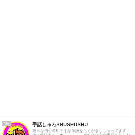
4
手話しゅわSHUSHUSHU
簡単な初心者用の手話単語をらくがきしちゃってます！