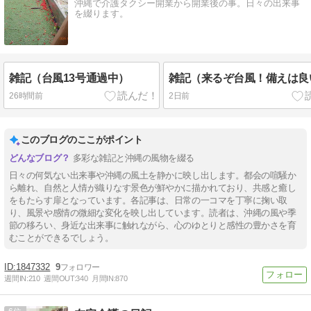
沖縄で介護タクシー開業から開業後の事。日々の出来事
を綴ります。
雑記（台風13号通過中）
雑記（来るぞ台風！備えは良
26時間前
2日前
このブログのここがポイント
多彩な雑記と沖縄の風物を綴る
日々の何気ない出来事や沖縄の風土を静かに映し出します。都会の喧騒か
ら離れ、自然と人情が織りなす景色が鮮やかに描かれており、共感と癒し
をもたらす扉となっています。各記事は、日常の一コマを丁寧に掬い取
り、風景や感情の微細な変化を映し出しています。読者は、沖縄の風や季
節の移ろい、身近な出来事に触れながら、心のゆとりと感性の豊かさを育
むことができるでしょう。
1847332
9
週間IN:
210
週間OUT:
340
月間IN:
870