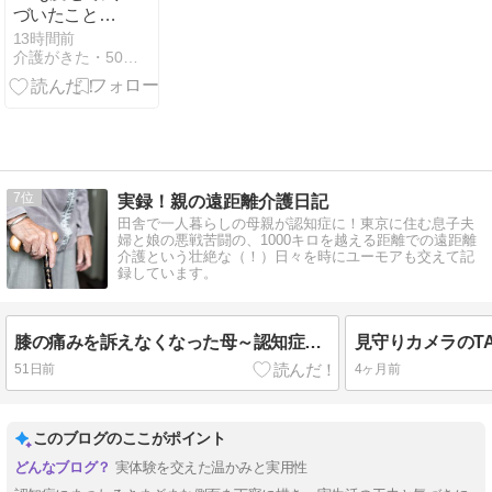
づいたこと・
人の欲望は終
13時間前
介護がきた・50代から始める独身女性の仕事と生き方
わらない
7
実録！親の遠距離介護日記
田舎で一人暮らしの母親が認知症に！東京に住む息子夫
婦と娘の悪戦苦闘の、1000キロを越える距離での遠距離
介護という壮絶な（！）日々を時にユーモアも交えて記
録しています。
膝の痛みを訴えなくなった母～認知症の影響？
51日前
4ヶ月前
このブログのここがポイント
実体験を交えた温かみと実用性