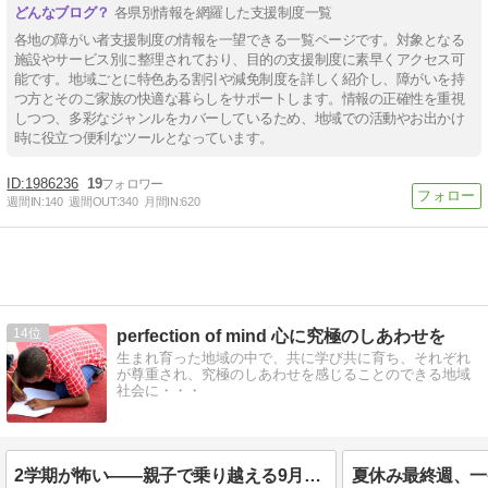
各県別情報を網羅した支援制度一覧
各地の障がい者支援制度の情報を一望できる一覧ページです。対象となる
施設やサービス別に整理されており、目的の支援制度に素早くアクセス可
能です。地域ごとに特色ある割引や減免制度を詳しく紹介し、障がいを持
つ方とそのご家族の快適な暮らしをサポートします。情報の正確性を重視
しつつ、多彩なジャンルをカバーしているため、地域での活動やお出かけ
時に役立つ便利なツールとなっています。
1986236
19
週間IN:
140
週間OUT:
340
月間IN:
620
14
perfection of mind 心に究極のしあわせを
生まれ育った地域の中で、共に学び共に育ち、それぞれ
が尊重され、究極のしあわせを感じることのできる地域
社会に・・・
2学期が怖い——親子で乗り越える9月の壁
夏休み最終週、一