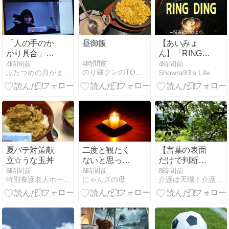
「人の手のか
昼御飯
【あいみょ
かり具合」が
ん】「RING
違います
DING」｜歌詞
4時間前
4時間前
4時間前
のり蔵クンのTODAYブログ
ふたつめの月がまわってくる
Showra93’s Life AID
の意味を考
察！クヨクヨ
してると“アホ
らしヤの鐘”が
鳴り響く
夏バテ対策献
二度と観たく
【言葉の表面
立☆うな玉丼
ないと思って
だけで判断を
いた、火垂る
しないこと】
6時間前
6時間前
8時間前
特別養護老人ホーム ケアポート板橋
にゃんズの母
介護は天職！介護士が伝える日々を幸せに生きるためのヒント
の墓から学ぶ
こと…