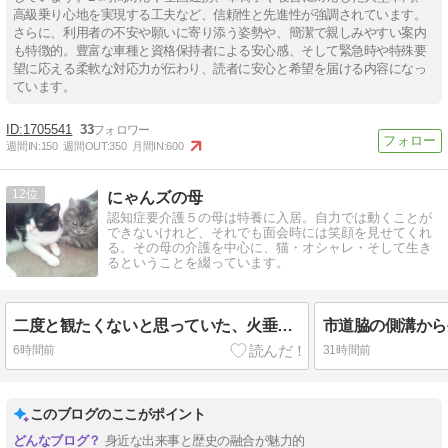
高級乗り心地を実現する工夫など、信頼性と先進性が強調されています。
さらに、利用者の不安や願いに寄り添う姿勢や、簡潔で親しみやすい案内
も特徴的。豊富な車種と資格保持者による安心感、そして緊急時や特殊要
望に応える柔軟な対応力が伝わり、読者に安心と希望を届ける内容になっ
ています。
1705541
33
週間IN:
150
週間OUT:
350
月間IN:
600
12
にゃんズの母
認知症要介護５の母は特養に入居。自力では動くことが
できないけれど、それでも面会時には笑顔を見せてくれ
る。その母の介護を中心に、猫・オシャレ・そして生き
るということを綴っています。
二度と観たくないと思っていた、火垂るの墓から学ぶこと…
6時間前
31時間前
このブログのここがポイント
身近な出来事と歴史の融合が魅力的