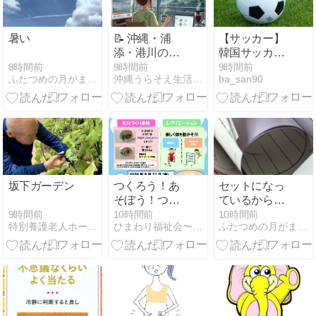
暑い
📝 沖縄・浦
【サッカー】
添・港川の介
韓国サッカー
護生活と今朝
協会、性接待
8時間前
9時間前
9時間前
ふたつめの月がまわってくる
沖縄うらそえ生活｜介護・DIY・日々の記録
ba_san90
の様子｜暴風
疑惑 日本人審
雨の空と今日
判も含まれる
の暮らし
と報道 「Jリ
（2026年8月8
ーグの審判を
日）
統括する人
物」
坂下ガーデン
つくろう！あ
セットになっ
そぼう！つな
ているから、
がろう！ 開催
はやい。
9時間前
10時間前
10時間前
特別養護老人ホーム ケアポート板橋
ひまわり福祉会〜ＫＥＹ ＤＯ Ｉ ＬＩＫＥ〜
ふたつめの月がまわってくる
のお知らせ