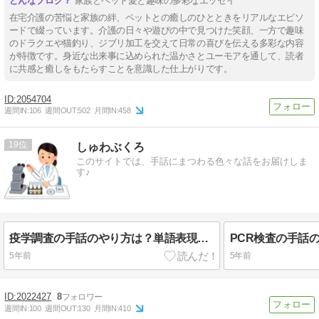
家族とペット愛と趣味の多彩なエッセイ
在宅介護の苦悩と家族の絆、ペットとの癒しのひとときをリアルなエピソ
ードで綴っています。介護の日々や遊びの中で見つけた笑顔、一方で趣味
のドラクエや猫釣り、ジブリ加工を交えて日常の喜びを伝える多彩な内容
が特徴です。身近な出来事に込められた温かさとユーモアを通して、読者
に共感と癒しをもたらすことを意識した仕上がりです。
2054704
週間IN:
106
週間OUT:
502
月間IN:
458
19
しゅわぶくろ
このサイトでは、手話にまつわる色々な話をお届けしま
す♪
疫学調査の手話のやり方は？単語表現を動画で解説します！
5年前
5年前
2022427
8
週間IN:
100
週間OUT:
130
月間IN:
410