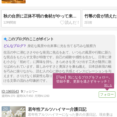
秋の台所に正体不明の食材がやって来た！～四方竹・マコモタケ・とんぶり・菱の実を味わう旅～
12時間前
2日前
このブログのここがポイント
身近な風景や出来事に光を当てる巧みな観察力
生活の中に潜むささやかな発見に焦点をあて、いつもの風景や行動に新た
な視点をもたらす文章が特徴です。自己の経験や感性を生かし、日常に潜
む小さな「初めて」に興味を持ち、きらめきを見つけ出す工夫が随所に散
りばめられています。親しみやすさと奥深さを兼ね備え、日本語表現の幅
を巧みに操りながら、読む人の心に静かな共感とインスピレーションを与
えます。さりげなく娯楽性も取り込みつつ、暮らしを豊かに彩る提案を続
【Tips】気になるブログをフォロー。

ける文章の流れが印象的です。
登録不要。更新を逃さずキャッチ！
閉じる
1965543
9
週間IN:
270
週間OUT:
450
月間IN:
1260
2
若年性アルツハイマー介護日記
若年性アルツハイマーになった妻の介護日記。現在妻は