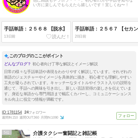
他に雑談もチラホラ・・・。初心者の方や手話を知らな
い方に楽しんでもらえたら嬉しいです！宜しくね〜！
手話単語：２５６８ 【脱水】
13日前
20日前
このブログのここがポイント
初心者向け丁寧な解説とイメージ解説
日常の様々な手話単語や表現をわかりやすく解説しています。それぞれの
単語のジェスチャーやイメージを具体的に描き、初心者でも理解しやすい
工夫が凝らされています。キャッチーなタイトルやイラスト入りの説明を
通じて、手話への興味を引き出し、新しい言語習得の楽しさを伝えていま
す。身近な単語から専門用語まで幅広くカバーし、コミュニケーションス
キル向上に役立つ情報が満載です。
1781154
24
週間IN:
210
週間OUT:
360
月間IN:
1090
5
介護タクシー奮闘記と雑記帳