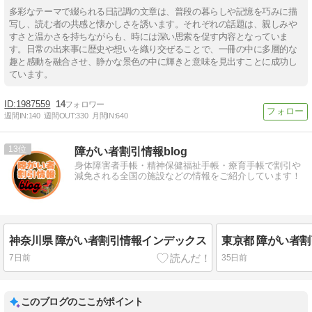
多彩なテーマで綴られる日記調の文章は、普段の暮らしや記憶を巧みに描
写し、読む者の共感と懐かしさを誘います。それぞれの話題は、親しみや
すさと温かさを持ちながらも、時には深い思索を促す内容となっていま
す。日常の出来事に歴史や想いを織り交ぜることで、一冊の中に多層的な
趣と感動を融合させ、静かな景色の中に輝きと意味を見出すことに成功し
ています。
1987559
14
週間IN:
140
週間OUT:
330
月間IN:
640
13
障がい者割引情報blog
身体障害者手帳・精神保健福祉手帳・療育手帳で割引や
減免される全国の施設などの情報をご紹介しています！
神奈川県 障がい者割引情報インデックス
東京都 障がい者
7日前
35日前
このブログのここがポイント