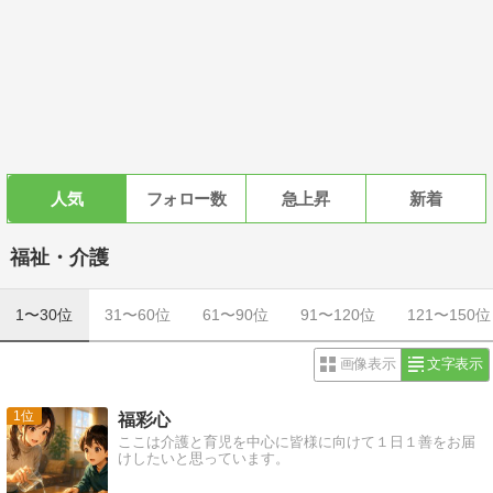
人気
フォロー数
急上昇
新着
福祉・介護
1〜30位
31〜60位
61〜90位
91〜120位
121〜150位
画像表示
文字表示
1
福彩心
ここは介護と育児を中心に皆様に向けて１日１善をお届
けしたいと思っています。