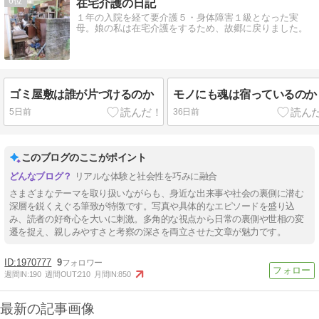
6
在宅介護の日記
１年の入院を経て要介護５・身体障害１級となった実
母。娘の私は在宅介護をするため、故郷に戻りました。
ゴミ屋敷は誰が片づけるのか
モノにも魂は宿っているのか
5日前
36日前
このブログのここがポイント
リアルな体験と社会性を巧みに融合
さまざまなテーマを取り扱いながらも、身近な出来事や社会の裏側に潜む
深層を鋭くえぐる筆致が特徴です。写真や具体的なエピソードを盛り込
み、読者の好奇心を大いに刺激。多角的な視点から日常の裏側や世相の変
遷を捉え、親しみやすさと考察の深さを両立させた文章が魅力です。
1970777
9
週間IN:
190
週間OUT:
210
月間IN:
850
最新の記事画像