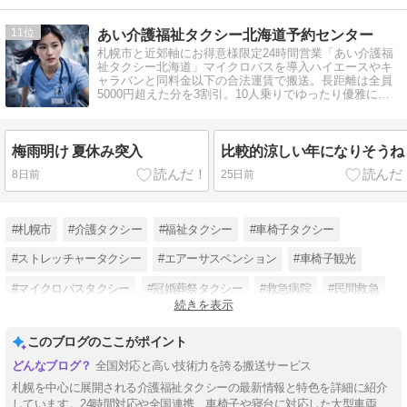
11
あい介護福祉タクシー北海道予約センター
札幌市と近郊軸にお得意様限定24時間営業「あい介護福
祉タクシー北海道」マイクロバスを導入ハイエースやキ
ャラバンと同料金以下の合法運賃で搬送。長距離は全員
5000円超えた分を3割引。10人乗りでゆったり優雅に全
ての種類の介護搬送に対応
梅雨明け 夏休み突入
比較的涼しい年になりそうね
8日前
25日前
#札幌市
#介護タクシー
#福祉タクシー
#車椅子タクシー
#ストレッチャータクシー
#エアーサスペンション
#車椅子観光
#マイクロバスタクシー
#冠婚葬祭タクシー
#救急病院
#民間救急
続きを表示
#遠距離長距離搬送
このブログのここがポイント
全国対応と高い技術力を誇る搬送サービス
札幌を中心に展開される介護福祉タクシーの最新情報と特色を詳細に紹介
しています。24時間対応や全国連携、車椅子や寝台に対応した大型車両、