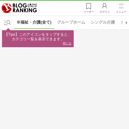
リーダー
ログイン
メニュー
※福祉・介護(全て)
グループホーム
シングル介護
ダブ
【Tips】このアイコンをタップすると、

カテゴリ一覧を表示できます。
閉じる