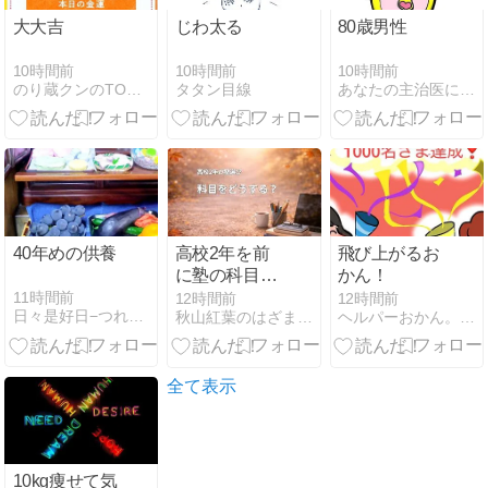
大大吉
じわ太る
80歳男性
10時間前
10時間前
10時間前
のり蔵クンのTODAYブログ
タタン目線
あなたの主治医になりたいです。
40年めの供養
高校2年を前
飛び上がるお
に塾の科目を
かん！
どうするか｜
11時間前
12時間前
12時間前
日々是好日−つれづれよっぽブログ
秋山紅葉のはざまで暮らす日々
ヘルパーおかん。介護とか、二世帯同居とかマンガ。
「必要ない科
目まで取るの
はお金の無
駄」と言われ
全て表示
て迷っていま
す
10kg痩せて気