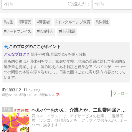
2日前
5日前
#共生
#障害児
#障害者
#インクルーシブ教育
#多様性
#サードプレイス
#地域社会
#社会課題
このブログのここがポイント
親子や教育現場の悩みを鋭く分析
多角的な視点と具体例を交え、家庭や学校、地域の課題に対して実践的な
解決策を提案します。読み応えのある解説と親身なアドバイスが、一つ一
つの問題の本質を浮き彫りにし、日常の困りごとに寄り添う内容となって
います。
1993112
11
週間IN:
138
週間OUT:
108
月間IN:
534
15
ヘルパーおかん。介護とか、二世帯同居とかマンガ。
四コマ、イラストで、デイサービスの仕事、二世帯同
居、ワンコ、似顔絵などを、アラフィフおかんが、ミー
ハーに描きます！