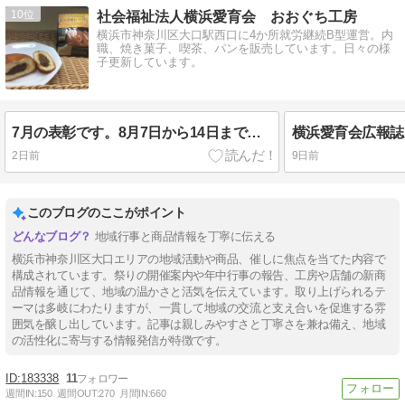
10
社会福祉法人横浜愛育会 おおぐち工房
横浜市神奈川区大口駅西口に4か所就労継続B型運営。内
職、焼き菓子、喫茶、パンを販売しています。日々の様
子更新しています。
7月の表彰です。8月7日から14日まで夏季休暇となります。
横浜愛育会広報誌
2日前
9日前
このブログのここがポイント
地域行事と商品情報を丁寧に伝える
横浜市神奈川区大口エリアの地域活動や商品、催しに焦点を当てた内容で
構成されています。祭りの開催案内や年中行事の報告、工房や店舗の新商
品情報を通じて、地域の温かさと活気を伝えています。取り上げられるテ
ーマは多岐にわたりますが、一貫して地域の交流と支え合いを促進する雰
囲気を醸し出しています。記事は親しみやすさと丁寧さを兼ね備え、地域
の活性化に寄与する情報発信が特徴です。
183338
11
週間IN:
150
週間OUT:
270
月間IN:
660