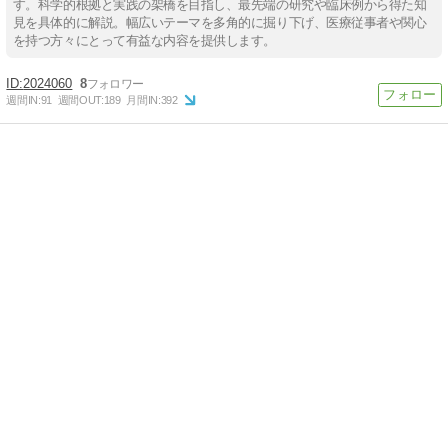
す。科学的根拠と実践の架橋を目指し、最先端の研究や臨床例から得た知
見を具体的に解説。幅広いテーマを多角的に掘り下げ、医療従事者や関心
を持つ方々にとって有益な内容を提供します。
2024060
8
週間IN:
91
週間OUT:
189
月間IN:
392