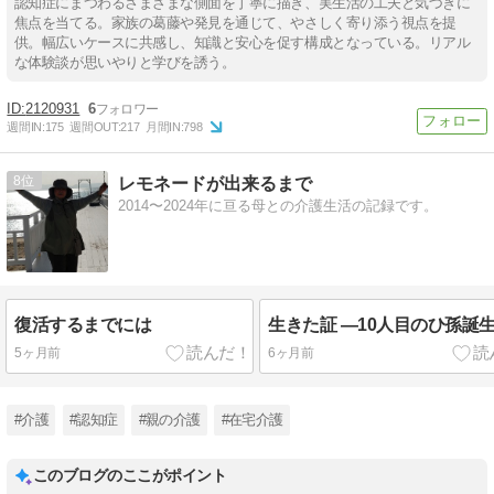
認知症にまつわるさまざまな側面を丁寧に描き、実生活の工夫と気づきに
焦点を当てる。家族の葛藤や発見を通じて、やさしく寄り添う視点を提
供。幅広いケースに共感し、知識と安心を促す構成となっている。リアル
な体験談が思いやりと学びを誘う。
2120931
6
週間IN:
175
週間OUT:
217
月間IN:
798
8
レモネードが出来るまで
2014〜2024年に亘る母との介護生活の記録です。
復活するまでには
生きた証 ―10人目のひ孫誕
5ヶ月前
6ヶ月前
#介護
#認知症
#親の介護
#在宅介護
このブログのここがポイント