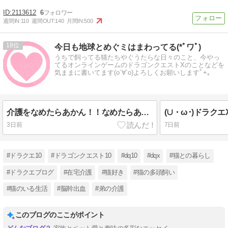
2113612
6
週間IN:
110
週間OUT:
140
月間IN:
500
18
今日も地球とめぐミはまわってる(*ﾟワﾟ)
うちで飼ってる猫たちやぐうたらな日々のこと、今やっ
てるオンラインゲームのドラゴンクエストXのことなどを
気ままに書いてます(o´∀`o)よろしくお願いしますﾟ+｡
介護をなめたらあかん！！なめたらあっか～ん～（猫と弟の介護な日々）
3日前
7日前
#ドラクエ10
#ドラゴンクエスト10
#dq10
#dqx
#猫との暮らし
#ドラクエブログ
#在宅介護
#猫好き
#猫の多頭飼い
#猫のいる生活
#脳幹出血
#弟の介護
このブログのここがポイント