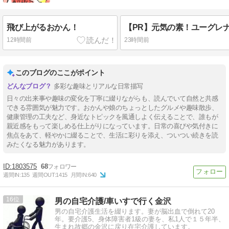
飛び上がるおかん！
12時間前
23時間前
このブログのここがポイント
多彩な趣味とリアルな日常描写
日々の出来事や趣味の変化を丁寧に綴りながらも、読んでいて自然と共感
できる雰囲気が魅力です。おかんや娘のちょっとしたグルメや趣味散歩、
健康管理の工夫など、身近なトピックを風通しよく伝えることで、誰もが
親近感をもって楽しめる仕上がりになっています。日常の喜びや気付きに
焦点をあて、軽やかに綴ることで、生活に彩りを添え、ついつい続きを読
みたくなる魅力があります。
1803575
68
週間IN:
135
週間OUT:
1415
月間IN:
640
16
男の自宅介護/車いすで行く金沢
男の自宅介護生活を綴ります。妻が脳出血で倒れて20
年。要介護5、身体障害者1級の妻を、私1人で１５年半、
生まれ故郷の金沢に戻り在宅介護しています。