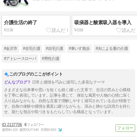
介護生活の終了
吸痰器と酸素吸入器を導入
6日前
9日前
#金沢市
#在宅介護
#自宅介護
#車いす散歩
#夫による妻の介護
#アトレースローパ
#男性介護
このブログのここがポイント
日常と感情を巧みに描写した多彩なテーマ
さまざまな出来事や思いを短くも鋭く綴った文章で、生活の営みと心模様
を丁寧に表現しています。記事を通じて、身近な風景や人物の心情に深く
入り込みながらも、自然な言葉で理解しやすく描写されている点が特徴で
す。自身の体験や感情を素直に綴りながらも、深みと静かな説得力を持た
せ、新たな視点や気づきをもたらしている構成となっています。
2137706
6
週間IN:
120
週間OUT:
340
月間IN:
550