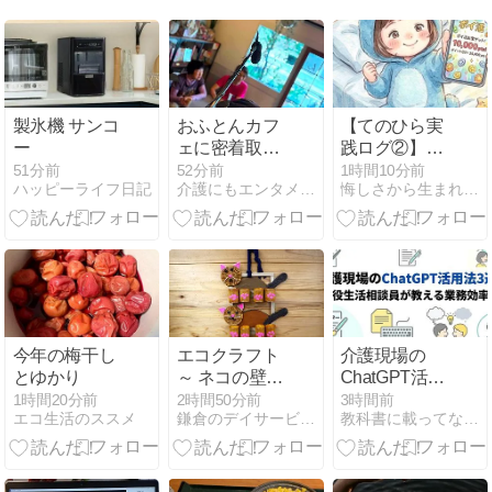
製氷機 サンコ
おふとんカフ
【てのひら実
ー
ェに密着取
践ログ②】1
材！!9月放送
月に7,771P！
51分前
52分前
1時間10分前
ハッピーライフ日記
介護にもエンタメを！〜介護の世界で主役になる！
悔しさから生まれた喜び！ 透析ママを支える幸せサポート物語
予定！
お金の話もで
きる全国の仲
間とつながる
場所
今年の梅干し
エコクラフト
介護現場の
とゆかり
～ ネコの壁掛
ChatGPT活用
け収納 ～
法3選！現役
1時間20分前
2時間50分前
3時間前
エコ生活のススメ
鎌倉のデイサービス「やと」のブログ
教科書に載ってない介護福祉の話
生活相談員が
教える業務効
率化