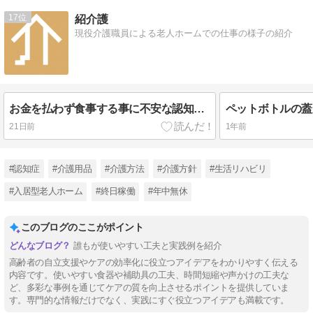
17
紹介護
現役介護職員による老人ホームでの仕事の様子の紹介
お金を払わず食事する事に不安な認知症高齢者を安心させた話の紹介！
21日前
1年前
#認知症
#介護用品
#介護方法
#介護方針
#生活リハビリ
#入居型老人ホーム
#終日稼働
#年中無休
このブログのここがポイント
誰もが使いやすい工夫と実践例を紹介
高齢者の自立支援やケアの効率化に役立つアイデアをわかりやすく伝える
内容です。使いやすい食器や補助具の工夫、時間短縮や声かけの工夫な
ど、多彩な事例を通じてケアの質を向上させるポイントを提供していま
す。専門的な情報だけでなく、実践にすぐ役立つアイデアも満載です。