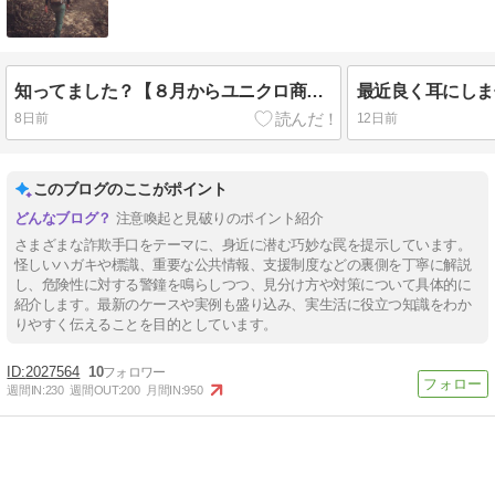
知ってました？【８月からユニクロ商品が１着１０００円値上がりします！】
8日前
12日前
このブログのここがポイント
注意喚起と見破りのポイント紹介
さまざまな詐欺手口をテーマに、身近に潜む巧妙な罠を提示しています。
怪しいハガキや標識、重要な公共情報、支援制度などの裏側を丁寧に解説
し、危険性に対する警鐘を鳴らしつつ、見分け方や対策について具体的に
紹介します。最新のケースや実例も盛り込み、実生活に役立つ知識をわか
りやすく伝えることを目的としています。
2027564
10
週間IN:
230
週間OUT:
200
月間IN:
950