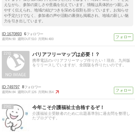
えながら、参加の楽しさや意義を伝えています。情報は具体的かつ親しみ
やすく伝えられ、地域の結びつきを深める役割も担っています。お知らせ
や予定だけでなく、参加者の声や活動の裏側も掲載され、地域の新しい魅
力を引き出しています。
1670893
6
週間IN:
90
週間OUT:
510
月間IN:
400
22
バリアフリーマップは必要！？
携帯電話のバリアフリーマップ作りたい！現在、九州版
をリリースしていますが、全国版を作りたいのです。
749797
8
週間IN:
84
週間OUT:
126
月間IN:
354
23
今年こそ介護福祉士合格するぞ！
介護福祉士受験者のために出題基準別に過去問を整理し
たブログです。