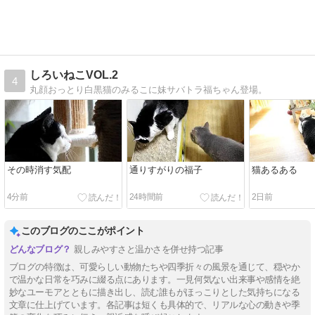
しろいねこVOL.2
4
丸顔おっとり白黒猫のみるこに妹サバトラ福ちゃん登場。
その時消す気配
通りすがりの福子
猫あるある
4分前
24時間前
2日前
このブログのここがポイント
親しみやすさと温かさを併せ持つ記事
ブログの特徴は、可愛らしい動物たちや四季折々の風景を通じて、穏やか
で温かな日常を巧みに綴る点にあります。一見何気ない出来事や感情を絶
妙なユーモアとともに描き出し、読む誰もがほっこりとした気持ちになる
文章に仕上げています。各記事は短くも具体的で、リアルな心の動きや季