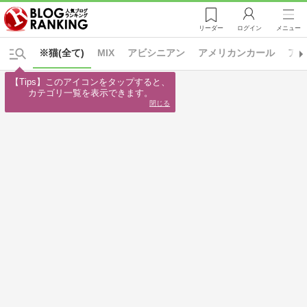
リーダー
ログイン
メニュー
※猫(全て)
MIX
アビシニアン
アメリカンカール
ア
【Tips】このアイコンをタップすると、

カテゴリ一覧を表示できます。
閉じる