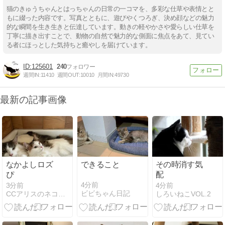
猫のきゅうちゃんとはっちゃんの日常の一コマを、多彩な仕草や表情とと
もに綴った内容です。写真とともに、遊びやくつろぎ、決め顔などの魅力
的な瞬間を生き生きと伝達しています。動きの軽やかさや愛らしい仕草を
丁寧に描き出すことで、動物の自然で魅力的な側面に焦点をあて、見てい
る者にほっとした気持ちと癒やしを届けています。
125601
240
週間IN:
11410
週間OUT:
10010
月間IN:
49730
最新の記事画像
なかよしロズ
できること
その時消す気
ぴ
配
4分前
3分前
4分前
ビビちゃん日記
CCアリスのネコ的な生活２
しろいねこVOL.2