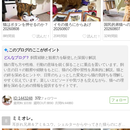
猫はボタンを押せるのか？
イモの後ろにからあげ
国民的弟猫へ
20260808
20260807
20260807
8時間前
20時間前
32時間前
このブログのここがポイント
飼育経験と観察力を駆使した深掘り解説
猫の育ち方や性格、行動の意味を鋭く探ることに重点を置いています。飼
い主の日々の観察や経験をもとに、猫の心理や習性を具体的に解説。猫と
の絆を深めるヒントや、日常のちょっとした変化から猫の気持ちを理解し
やすく伝えています。楽しいエピソードや気づきも交えながら、猫への理
解を深めるための情報を提供するサイトです。
1443248
372
週間IN:
10330
週間OUT:
8890
月間IN:
44880
ミミオレ。
8
耳折れ兄弟＆アミ＆ユウ。シェルターからやってきた猫らのにぎやかな日常とアトム＆ルークの懐かしい思い出。