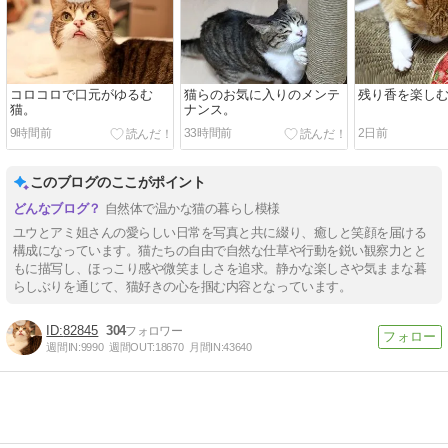
コロコロで口元がゆるむ
猫らのお気に入りのメンテ
残り香を楽し
猫。
ナンス。
9時間前
33時間前
2日前
このブログのここがポイント
自然体で温かな猫の暮らし模様
ユウとアミ姐さんの愛らしい日常を写真と共に綴り、癒しと笑顔を届ける
構成になっています。猫たちの自由で自然な仕草や行動を鋭い観察力とと
もに描写し、ほっこり感や微笑ましさを追求。静かな楽しさや気ままな暮
らしぶりを通じて、猫好きの心を掴む内容となっています。
82845
304
週間IN:
9990
週間OUT:
18670
月間IN:
43640