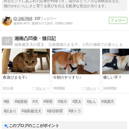
めるヒントにあふれた記事が特徴です。温かみとリアルな体験談を交え、
猫のかわいらしさと育てる喜びを伝える親身な視点が光ります。
1867868
237
週間IN:
4470
週間OUT:
12930
月間IN:
19880
湘南凸凹柴・猫日記
12
福島被災犬の貫太、元保護猫のまる子。２匹の湘南での暮らしを写真と動画で綴ります。2018年に旅立ったミッチー＆タロ兵衛、2022年春突然虹の橋を渡ったあんの思い出も…
夜遊びまる子♪
今朝のすりすり♪
優しい手？
32分前
7時間前
24時間前
#猫
#保護猫
#犬
#障害
#柴犬
#貫太
#あん
#保護犬
#訳あり
#福島被災犬
#多頭飼育
#茶トラ
このブログのここがポイント