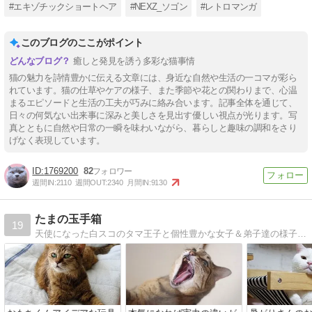
#エキゾチックショートヘア
#NEXZ_ソゴン
#レトロマンガ
このブログのここがポイント
癒しと発見を誘う多彩な猫事情
猫の魅力を詩情豊かに伝える文章には、身近な自然や生活の一コマが彩ら
れています。猫の仕草やケアの様子、また季節や花との関わりまで、心温
まるエピソードと生活の工夫が巧みに絡み合います。記事全体を通じて、
日々の何気ない出来事に深みと美しさを見出す優しい視点が光ります。写
真とともに自然や日常の一瞬を味わいながら、暮らしと趣味の調和をさり
げなく表現しています。
1769200
82
週間IN:
2110
週間OUT:
2340
月間IN:
9130
たまの玉手箱
19
天使になった白スコのタマ王子と個性豊かな女子＆弟子達の様子を写真で綴ります。手作り顔ハメ羊毛フェルトなども。