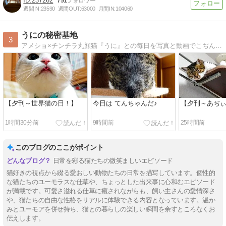
237262
791
週間IN:
23590
週間OUT:
63000
月間IN:
104060
うにの秘密基地
3
アメショ×チンチラ丸顔猫『うに』との毎日を写真と動画でこぢんまりとお届け！ 〜テンション高めの猫と脱力系飼い主の日々〜
【夕刊～世界猫の日！】
今日は てんちゃんだ♪
【夕刊～あぢ
1時間30分前
9時間前
25時間前
このブログのここがポイント
日常を彩る猫たちの微笑ましいエピソード
猫好きの視点から綴る愛おしい動物たちの日常を描写しています。個性的
な猫たちのユーモラスな仕草や、ちょっとした出来事に心和むエピソード
が満載です。可愛さ溢れる仕草に癒されながらも、飼い主さんの愛情深さ
や、猫たちの自由な性格をリアルに体験できる内容となっています。温か
みとユーモアを併せ持ち、猫との暮らしの楽しい瞬間を余すところなくお
伝えします。