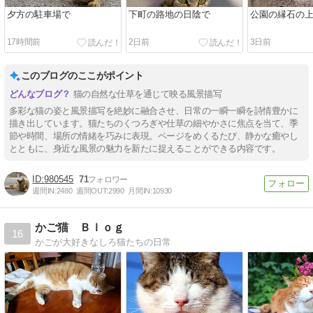
夕方の駐車場で
下町の路地の日陰で
公園の縁石の
17時間前
2日前
3日前
このブログのここがポイント
猫の自然な仕草を通じて映る風景描写
多彩な猫の姿と風景描写を絶妙に融合させ、日常の一瞬一瞬を詩情豊かに
描き出しています。猫たちのくつろぎや仕草の細やかさに焦点を当て、季
節や時間、場所の情緒を巧みに表現。ページをめくるたび、静かな癒やし
とともに、身近な風景の魅力を新たに捉えることができる内容です。
980545
71
週間IN:
2480
週間OUT:
2990
月間IN:
10930
かご猫 Ｂｌｏｇ
16
かごが大好きなしろ猫たちの日常