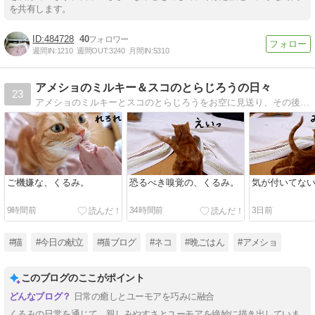
を共有します。
484728
40
週間IN:
1210
週間OUT:
3240
月間IN:
5310
アメショのミルキー＆スコのとらじろうの日々
23
アメショのミルキーとスコのとらじろうをお空に見送り、その後アメショ（レッド）のくるみを家族に迎えました。突撃！ウチの晩ごはんも。
ご機嫌な、くるみ。
恐るべき嗅覚の、くるみ。
気が付いてな
9時間前
34時間前
3日前
#猫
#今日の献立
#猫ブログ
#ネコ
#晩ごはん
#アメショ
このブログのここがポイント
日常の癒しとユーモアを巧みに融合
くるみの日常を通じて、親しみやすさとユーモアを絶妙に描き出していま