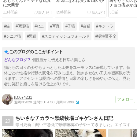
おもちくんアイデアな玩具
本気になれば実力の違いが
暑がりさんの
に大興奮
チョコ痛みが
11時間前
35時間前
3日前
#猫
#保護猫
#ねこ
#写真
#子猫
#白猫
#キジトラ
#シニア猫
#黒猫
#スコティッシュフォールド
#慢性腎不全
このブログのここがポイント
個性豊かに伝える日常の楽しさ
猫たちの日々の姿やちょっとした工夫をユーモラスに表現しています。個
体ごとの性格や行動の変化を巧みに捉え、飽きさせない工夫や観察眼が光
ります。アクセントは愛猫への愛情と日常の楽しさを軽やかに伝え、見た
者に笑顔と癒しを届ける仕上がりです。
674231
週間IN:
2020
週間OUT:
4700
月間IN:
9390
ちいさなチカラ〜黒縞牧場ゴキゲンさん日記
20
毎日更新！飼い主急死で膀胱麻痺の子やってきました。エイズキャリアを含め１０匹の猫とごきげんさんに。著書「それでも人を信じた猫」（角川書店）他