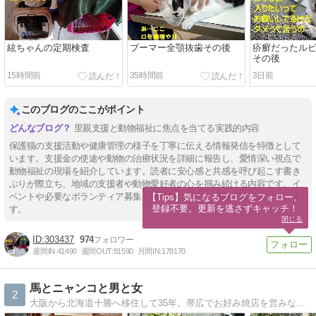
絃ちゃんの定期検査
ブーマー全顎抜歯その後
疥癬だったル
その後
15時間前
35時間前
3日前
このブログのここがポイント
里親支援と動物福祉に焦点を当てる実践的内容
保護猫の支援活動や健康管理の様子を丁寧に伝える情報発信を特徴として
います。支援金の使途や動物の治療状況を詳細に報告し、愛情深い視点で
動物福祉の現場を紹介しています。読者に安心感と共感を呼び起こす書き
ぶりが際立ち、地域の支援者や動物愛好者の心を掴み続ける内容です。イ
ベントや必要なボランティア募集も積極的に伝え、活動の輪を広げていま
【Tips】気になるブログをフォロー。

登録不要。更新を逃さずキャッチ！
す。
閉じる
303437
974
週間IN:
41490
週間OUT:
81590
月間IN:
178170
馬とニャンコと男と女
2
大阪から北海道十勝へ移住して35年。帯広でお好み焼店を営みながら２頭の馬・3匹のニャンコと共に田舎暮らしやってますねん。