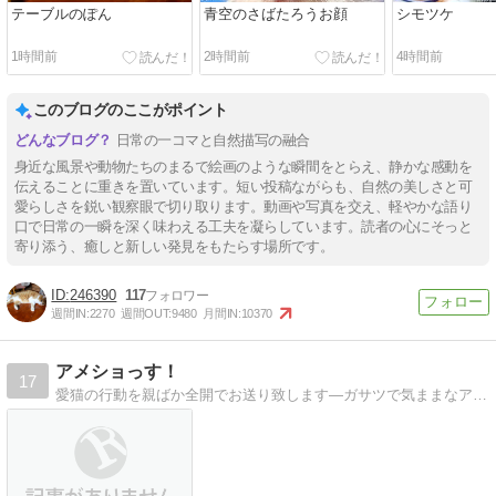
テーブルのぽん
青空のさばたろうお顔
シモツケ
1時間前
2時間前
4時間前
このブログのここがポイント
日常の一コマと自然描写の融合
身近な風景や動物たちのまるで絵画のような瞬間をとらえ、静かな感動を
伝えることに重きを置いています。短い投稿ながらも、自然の美しさと可
愛らしさを鋭い観察眼で切り取ります。動画や写真を交え、軽やかな語り
口で日常の一瞬を深く味わえる工夫を凝らしています。読者の心にそっと
寄り添う、癒しと新しい発見をもたらす場所です。
246390
117
週間IN:
2270
週間OUT:
9480
月間IN:
10370
アメショっす！
17
愛猫の行動を親ばか全開でお送り致します―ガサツで気ままなアメショ♂とｽｺ＆ｱﾋﾞの間に生まれたオテンバ強気な雑種♀