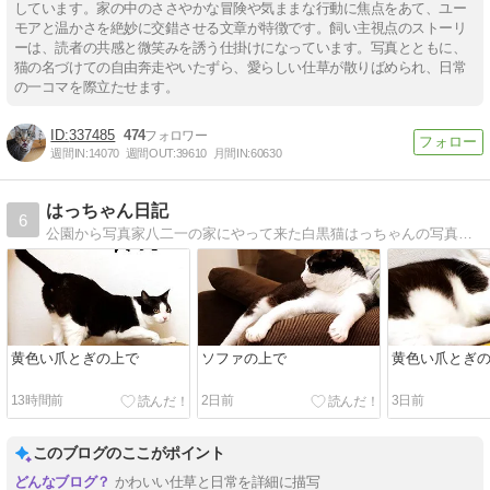
しています。家の中のささやかな冒険や気ままな行動に焦点をあて、ユー
モアと温かさを絶妙に交錯させる文章が特徴です。飼い主視点のストーリ
ーは、読者の共感と微笑みを誘う仕掛けになっています。写真とともに、
猫の名づけての自由奔走やいたずら、愛らしい仕草が散りばめられ、日常
の一コマを際立たせます。
337485
474
週間IN:
14070
週間OUT:
39610
月間IN:
60630
はっちゃん日記
6
公園から写真家八二一の家にやって来た白黒猫はっちゃんの写真で綴るカラフルな日々。現在、二代目保護猫きゅうちゃんが活躍中。
黄色い爪とぎの上で
ソファの上で
黄色い爪とぎ
13時間前
2日前
3日前
このブログのここがポイント
かわいい仕草と日常を詳細に描写