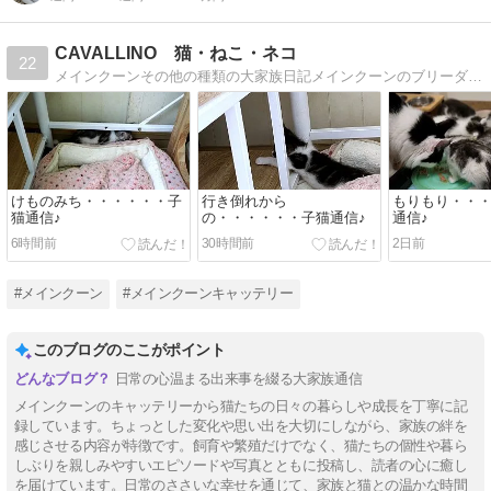
CAVALLINO 猫・ねこ・ネコ
22
メインクーンその他の種類の大家族日記メインクーンのブリーダーをしています。
けものみち・・・・・・子
行き倒れから
もりもり・・
猫通信♪
の・・・・・・子猫通信♪
通信♪
6時間前
30時間前
2日前
#メインクーン
#メインクーンキャッテリー
このブログのここがポイント
日常の心温まる出来事を綴る大家族通信
メインクーンのキャッテリーから猫たちの日々の暮らしや成長を丁寧に記
録しています。ちょっとした変化や思い出を大切にしながら、家族の絆を
感じさせる内容が特徴です。飼育や繁殖だけでなく、猫たちの個性や暮ら
しぶりを親しみやすいエピソードや写真とともに投稿し、読者の心に癒し
を届けています。日常のささいな幸せを通じて、家族と猫との温かな時間