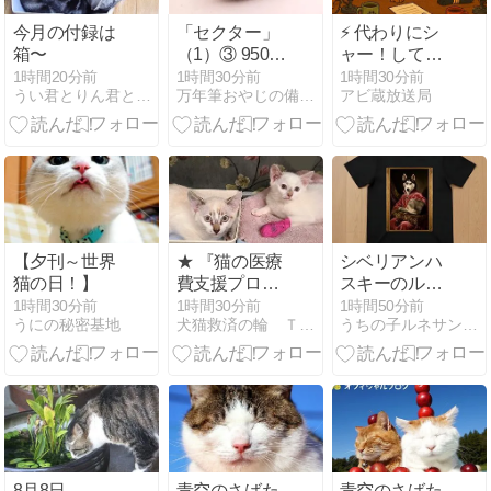
今月の付録は
「セクター」
⚡ 代わりにシ
箱〜
（1）③ 950
ャー！してお
チタン 三針 オ
きます。｜会
1時間20分前
1時間30分前
1時間30分前
うい君とりん君とれん姫
万年筆おやじの備忘録
アビ蔵放送局
ートマチック
計後に思い出
すポイントカ
ード、地味な
悔しさ
【夕刊～世界
★ 『猫の医療
シベリアンハ
猫の日！】
費支援プロジ
スキーのルネ
ェクト』生死
サンス肖像画
1時間30分前
1時間30分前
1時間50分前
うにの秘密基地
犬猫救済の輪 ＴＮＲ日本動物福祉病院
うちの子ルネサンス公式ブログ
の分かれ目で
Tシャツがで
レスキューさ
きました！
れた9匹の子
猫たちからス
ナフキンく
ん。
8月8日
青空のさばた
青空のさばた