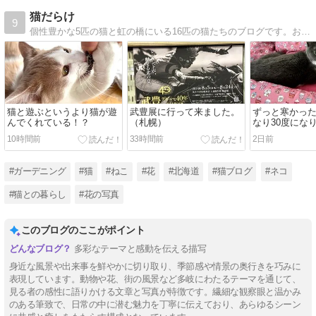
猫だらけ
9
個性豊かな5匹の猫と虹の橋にいる16匹の猫たちのブログです。お庭のお花や北海道ライフ、郷ひろみさんのお話などを20年間毎日、更新しています〜♪
猫と遊ぶというより猫が遊
武豊展に行って来ました。
ずっと寒かっ
んでくれている！？
（札幌）
なり30度にな
10時間前
33時間前
2日前
#ガーデニング
#猫
#ねこ
#花
#北海道
#猫ブログ
#ネコ
#猫との暮らし
#花の写真
このブログのここがポイント
多彩なテーマと感動を伝える描写
身近な風景や出来事を鮮やかに切り取り、季節感や情景の奥行きを巧みに
表現しています。動物や花、街の風景など多岐にわたるテーマを通じて、
見る者の感性に語りかける文章と写真が特徴です。繊細な観察眼と温かみ
のある筆致で、日常の中に潜む魅力を丁寧に伝えており、あらゆるシーン