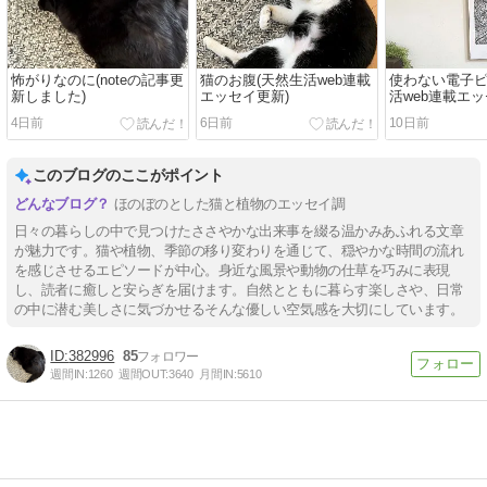
怖がりなのに(noteの記事更
猫のお腹(天然生活web連載
使わない電子ピ
新しました)
エッセイ更新)
活web連載エッ
4日前
6日前
10日前
このブログのここがポイント
ほのぼのとした猫と植物のエッセイ調
日々の暮らしの中で見つけたささやかな出来事を綴る温かみあふれる文章
が魅力です。猫や植物、季節の移り変わりを通じて、穏やかな時間の流れ
を感じさせるエピソードが中心。身近な風景や動物の仕草を巧みに表現
し、読者に癒しと安らぎを届けます。自然とともに暮らす楽しさや、日常
の中に潜む美しさに気づかせるそんな優しい空気感を大切にしています。
382996
85
週間IN:
1260
週間OUT:
3640
月間IN:
5610