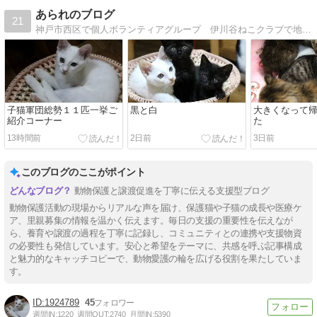
あられのブログ
21
神戸市西区で個人ボランティアグループ 伊川谷ねこクラブで地域猫活動をしています神戸市の地域猫団体としても登録をしてＴＮＲをしながら保護猫活動をしています
子猫軍団総勢１１匹一挙ご
黒と白
大きくなって
紹介コーナー
た
13時間前
2日前
3日前
このブログのここがポイント
動物保護と譲渡促進を丁寧に伝える支援型ブログ
動物保護活動の現場からリアルな声を届け、保護猫や子猫の成長や医療ケ
ア、里親募集の情報を温かく伝えます。毎日の支援の重要性を伝えなが
ら、養育や譲渡の過程を丁寧に記録し、コミュニティとの連携や支援物資
の必要性も発信しています。安心と希望をテーマに、共感を呼ぶ記事構成
と魅力的なキャッチコピーで、動物愛護の輪を広げる役割を果たしていま
す。
1924789
45
週間IN:
1220
週間OUT:
2740
月間IN:
5390