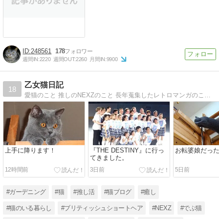
248561
178
週間IN:
2220
週間OUT:
2260
月間IN:
9900
乙女猫日記
18
愛猫のこと 推しのNEXZのこと 長年蒐集したレトロマンガのこと ガーデニングのこと 日々のこと etc.. ゆるりと綴ります
上手に降ります！
『THE DESTINY』に行っ
お転婆娘だっ
てきました。
12時間前
3日前
5日前
#ガーデニング
#猫
#推し活
#猫ブログ
#癒し
#猫のいる暮らし
#ブリティッシュショートヘア
#NEXZ
#でぶ猫