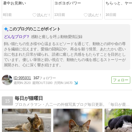
暑中お見舞い
ヨボヨボパワー
ちらっと、ヤ
8日前
13日前
16日前
このブログのここがポイント
感動と癒しを呼ぶ動物愛情記録
飼い猫たちの生き様や心温まるエピソードを通じて、動物との絆や命の尊
さを繊細に伝えます。愛猫の闘病記や、再会を願う情景、あたたかい思い
出に包まれた日常が綴られ、読者に癒しと共感をもたらすことを目的とし
ています。優しい筆致と鋭い視点で、動物たちの魂を感じるストーリーが
展開され、心に深く響き続けます。
995931
167
週間IN:
2520
週間OUT:
3180
月間IN:
14670
毎日が猫曜日
15
プロカメラマン・八二一の外猫写真ブログ毎日更新。「毎日が鹿曜日」「はっちゃん日記」も毎日更新。