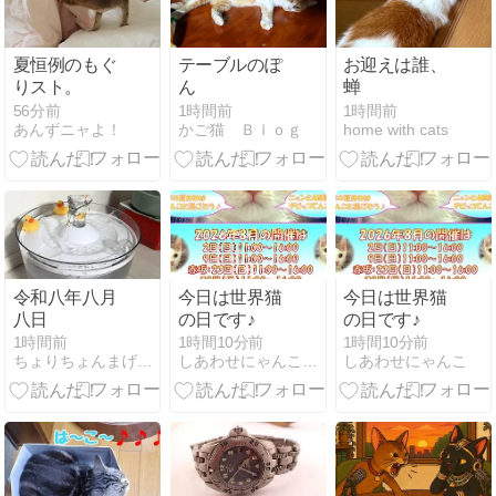
夏恒例のもぐ
テーブルのぽ
お迎えは誰、
りスト。
ん
蝉
56分前
1時間前
1時間前
あんずニャよ！
かご猫 Ｂｌｏｇ
home with cats
令和八年八月
今日は世界猫
今日は世界猫
八日
の日です♪
の日です♪
1時間前
1時間10分前
1時間10分前
ちょりちょんまげちょりそー
しあわせにゃんこのブログ
しあわせにゃんこ