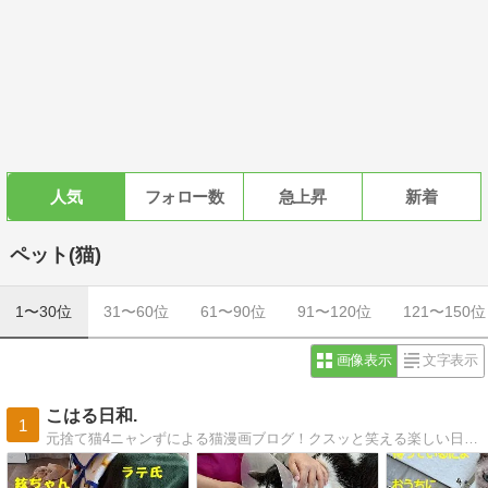
人気
フォロー数
急上昇
新着
ペット(猫)
1〜30位
31〜60位
61〜90位
91〜120位
121〜150位
画像表示
文字表示
こはる日和.
1
元捨て猫4ニャンずによる猫漫画ブログ！クスッと笑える楽しい日常をなるべくオチありで更新中です。