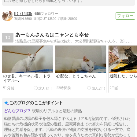
に共感と癒しをもたらす構成となっています。
714335
666
週間IN:
6690
週間OUT:
13620
月間IN:
28600
あーもんさんちはニャンとも幸せ
10
淡路島の里親募集中の猫の魅力、大公開!保護猫ちゃんを、楽しく可愛くご紹介。クスッと笑ってください。
のせ君。キーネル君、トラ
心配な、とうこちゃん
退院した、ひ
イアルへ
51分前
23時間前
2日前
このブログのここがポイント
現場のリアルさと活動の情熱
動物愛護の現場の様子を包み隠さず伝えるリアルな記録です。保護された
猫たちの危機的状況や治療の過程、里親募集までの努力を詳細に報告し、
理解と共感を促します。活動の裏側や物資の支援を呼びかける一方で、痛
みや苦難も包み隠さず綴っており、命を救うための真剣な姿勢が伝わって