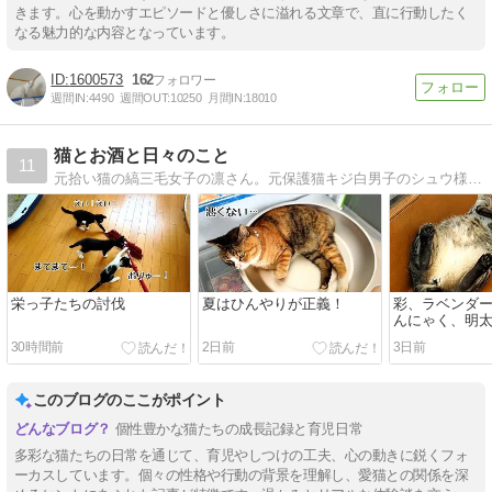
きます。心を動かすエピソードと優しさに溢れる文章で、直に行動したく
なる魅力的な内容となっています。
1600573
162
週間IN:
4490
週間OUT:
10250
月間IN:
18010
猫とお酒と日々のこと
11
元拾い猫の縞三毛女子の凛さん。元保護猫キジ白男子のシュウ様。引きこもりニートのニコちゃん。険しく遠い猫団子への道のりとささやかな猫活動を綴る猫ブログです。
栄っ子たちの討伐
夏はひんやりが正義！
彩、ラベンダ
んにゃく、明
30時間前
2日前
3日前
このブログのここがポイント
個性豊かな猫たちの成長記録と育児日常
多彩な猫たちの日常を通じて、育児やしつけの工夫、心の動きに鋭くフォ
ーカスしています。個々の性格や行動の背景を理解し、愛猫との関係を深