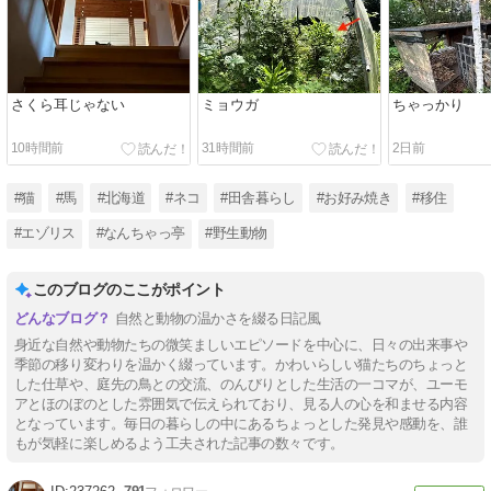
さくら耳じゃない
ミョウガ
ちゃっかり
10時間前
31時間前
2日前
#猫
#馬
#北海道
#ネコ
#田舎暮らし
#お好み焼き
#移住
#エゾリス
#なんちゃっ亭
#野生動物
このブログのここがポイント
自然と動物の温かさを綴る日記風
身近な自然や動物たちの微笑ましいエピソードを中心に、日々の出来事や
季節の移り変わりを温かく綴っています。かわいらしい猫たちのちょっと
した仕草や、庭先の鳥との交流、のんびりとした生活の一コマが、ユーモ
アとほのぼのとした雰囲気で伝えられており、見る人の心を和ませる内容
となっています。毎日の暮らしの中にあるちょっとした発見や感動を、誰
もが気軽に楽しめるよう工夫された記事の数々です。