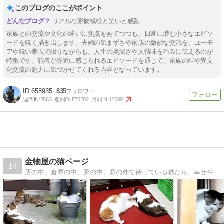
このブログのここがポイント
リアルな家族模様と笑いと感動
家族との交流や文化の違いに焦点をあてつつも、日常に潜む小さなエピソ
ードを鋭く描き出します。夫婦の気まずさや家族の微妙な交流を、ユーモ
アや鋭い表現で綴りながらも、人生の奥深さや人情味を巧みに伝えるのが
特徴です。読者が身近に感じられるエピソードを通じて、家族の絆や異文
化交流の魅力に気づかせてくれる内容となっています。
658935
835
週間IN:
2863
週間OUT:
5202
月間IN:
12599
金物屋の猫ページ
14
店の中、倉庫の中、家の中、窓の外で待っている猫たち。幸せ半分、悲しみ半分。