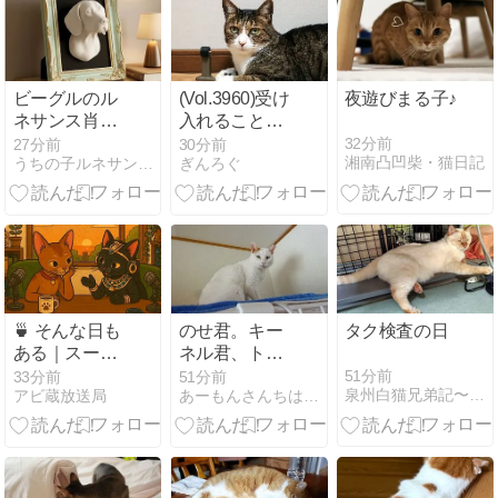
ビーグルのル
(Vol.3960)受け
夜遊びまる子♪
ネサンス肖像
入れることか
画壁掛けレリ
ら始めましょ
32分前
27分前
30分前
湘南凸凹柴・猫日記
うちの子ルネサンス公式ブログ
ぎんろぐ
ーフができま
う！銀二
した！
🍵 そんな日も
のせ君。キー
タク検査の日
ある｜スーパ
ネル君、トラ
ーへ行くのを
イアルへ
51分前
33分前
51分前
泉州白猫兄弟記〜真虎徒然
アビ蔵放送局
あーもんさんちはニャンとも幸せ
やめた