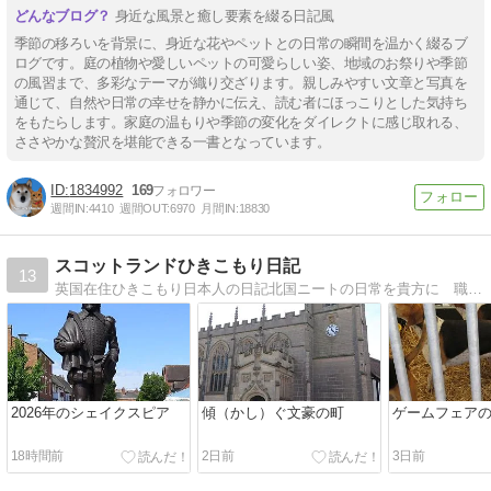
身近な風景と癒し要素を綴る日記風
季節の移ろいを背景に、身近な花やペットとの日常の瞬間を温かく綴るブ
ログです。庭の植物や愛しいペットの可愛らしい姿、地域のお祭りや季節
の風習まで、多彩なテーマが織り交ざります。親しみやすい文章と写真を
通じて、自然や日常の幸せを静かに伝え、読む者にほっこりとした気持ち
をもたらします。家庭の温もりや季節の変化をダイレクトに感じ取れる、
ささやかな贅沢を堪能できる一書となっています。
1834992
169
週間IN:
4410
週間OUT:
6970
月間IN:
18830
スコットランドひきこもり日記
13
英国在住ひきこもり日本人の日記北国ニートの日常を貴方に 職を得てもひきこもりの矜持は忘れない、の精神で
2026年のシェイクスピア
傾（かし）ぐ文豪の町
ゲームフェア
18時間前
2日前
3日前