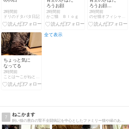
ろうお顔
ろうお顔
260808
2時間前
2時間前
2時間前
ドリのドタバタ日記
かご猫 Ｂｌｏｇ
のせ猫オフィシャルブログ
全て表示
ちょっと気に
なってる
2時間前
ことは〜こがねとはがねの記録
ねこかます
7
飼い猫の麿白の腎不全闘病記を中心としたファミリー猫や縁のあった猫たちの記録