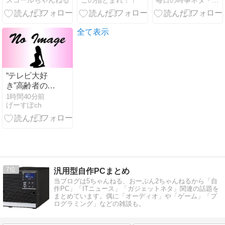
スコールちゃんねる
この指とまれ！！
毎日の時事ネタ・ニュース
めたのにガン
価「真珠湾攻
作品になるの
で死ぬかも。
撃以外は非常
確定してね？
もっと素直に
に良い」
遊べばよかっ
全て表示
た」
“テレビ大好
き”高齢者の
｢テレビ離れ｣
1時間40分前
げーすぽch
が始まった…
10代後半～20
代の約7割
が”ほぼ見な
い”
7
汎用型自作PCまとめ
当ブログは5ちゃんねる、おーぷん2ちゃんねるから「自
作PC」「ITニュース」「ガジェットネタ」関連の話題を
まとめています。偶に「オーディオ」や「ゲーム」「プ
ログラミング」などの雑談も。