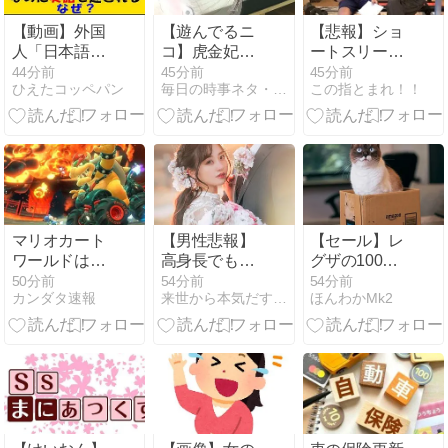
『名古屋の観
光地一覧』
【動画】外国
【遊んでるニ
【悲報】ショ
【名古屋以
人「日本語で
コ】虎金妃笑
ートスリーパ
外】
話したのに英
虎がNELLマ
ー堀さん、高
44分前
45分前
45分前
ひえたコッペパン
毎日の時事ネタ・ニュース
この指とまれ！！
語で返され
ットレスをガ
須幹弥に医学
た!」→日本人
チレビュー！
的に詰められ
「まず発音を
皆担とニコた
てガチ切れ
聞かせろ」
んの爆笑アン
wwww
ケート企画も
開催！
マリオカート
【男性悲報】
【セール】レ
ワールドはど
高身長でも婚
グザの100イ
うすればよか
活で有利と限
ンチも！シャ
50分前
54分前
54分前
カンダタ速報
来世から本気だす速報
ほんわかMk2
ったのか
らず。
ープ
AQUOS、パ
ナソニックビ
エラなどの４
K液晶テレビ
がセール中！