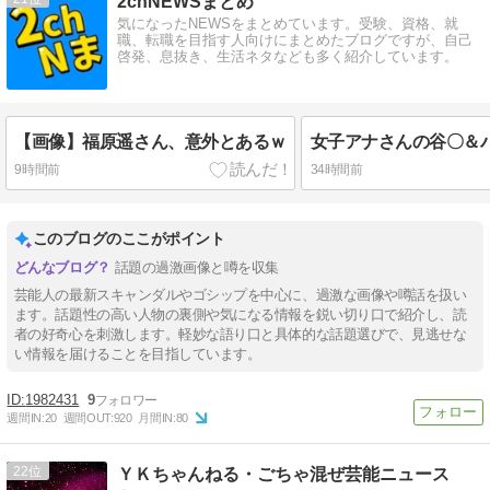
2chNEWSまとめ
気になったNEWSをまとめています。受験、資格、就
職、転職を目指す人向けにまとめたブログですが、自己
啓発、息抜き、生活ネタなども多く紹介しています。
【画像】福原遥さん、意外とあるｗ
9時間前
34時間前
このブログのここがポイント
話題の過激画像と噂を収集
芸能人の最新スキャンダルやゴシップを中心に、過激な画像や噂話を扱い
ます。話題性の高い人物の裏側や気になる情報を鋭い切り口で紹介し、読
者の好奇心を刺激します。軽妙な語り口と具体的な話題選びで、見逃せな
い情報を届けることを目指しています。
1982431
9
週間IN:
20
週間OUT:
920
月間IN:
80
22
ＹＫちゃんねる・ごちゃ混ぜ芸能ニュース