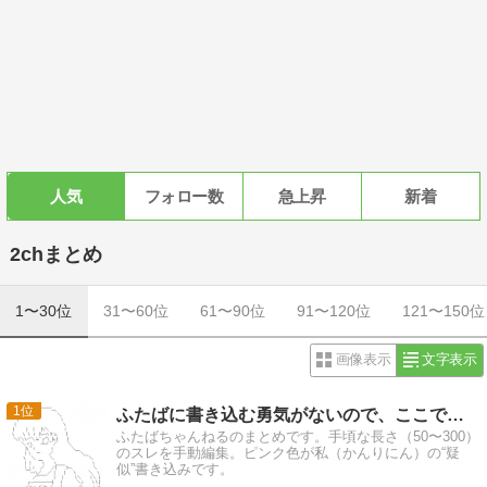
人気
フォロー数
急上昇
新着
2chまとめ
1〜30位
31〜60位
61〜90位
91〜120位
121〜150位
画像表示
文字表示
1
ふたばに書き込む勇気がないので、ここで勝手に参加するブログ
ふたばちゃんねるのまとめです。手頃な長さ（50〜300）
のスレを手動編集。ピンク色が私（かんりにん）の“疑
似”書き込みです。