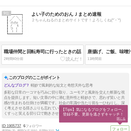
9
よい子のためのおんＪまとめ速報
２ちゃんねるのまとめサイトです！よろしくね(*´ｰ`*)
職場仲間と回転寿司に行ったときの話
2時間40分前
11時間前
このブログのここがポイント
軽妙で風刺的な短文と奇想天外な思考
多彩な日常の一コマを巧みに切り取り、ユーモアと風刺を交えた斬新な視
点を提供します。短い文章の中に潜む意外性と軽妙さで、思わず笑いと共
感が生まれる仕掛けが満載です。社会の常識や当たり前を一ひねりし、深
く考えさせる揺さぶりも忘れていません。幅広いテーマを扱いながらも、
【Tips】気になるブログをフォロー。

くすっと笑える切り口で飽きさせない構成となっています。
登録不要。更新を逃さずキャッチ！
閉じる
1905737
6
週間IN:
70
週間OUT:
1550
月間IN:
310