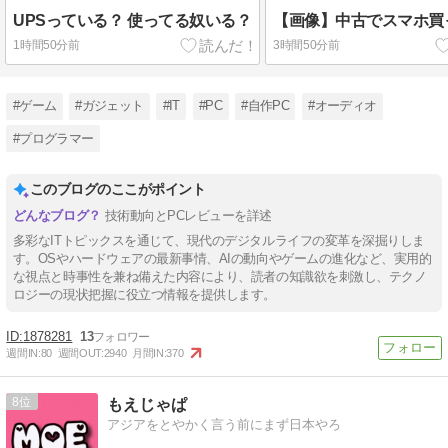
UPSっている？ 使ってる奴いる？
【画像】中古でスマホ買
1時間50分前
3時間50分前
#ゲーム
#ガジェット
#IT
#PC
#自作PC
#オーディオ
#プログラマー
このブログのここがポイント
技術動向とPCレビューを詳述
多彩なITトピックスを通じて、現代のデジタルライフの変革を深掘りしま
す。OSやハードウェアの最新事情、AIの動向やゲームの進化など、実用的
な視点と時事性を兼ね備えた内容により、読者の知識欲を刺激し、テクノ
ロジーの現状把握に役立つ情報を提供します。
1878281
13
週間IN:
80
週間OUT:
2940
月間IN:
370
8
もえじゃぱ
アジアをとやかく言う前にまず日本やろ