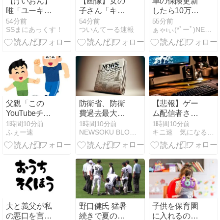
【けいおん】
【画像】女の
車の保険更新
唯「ユーキャ
子さん「キモ
したら10万円
ン流行語大
いおぢが着て
かかったわ…
54分前
54分前
55分前
SSまにあっくす！
ついんてーる速報
ぁゃιぃ(*ﾟーﾟ)NEWS 2nd
賞……」
る服一覧がコ
レｗｗｗ」
父親「この
防衛省、防衛
【悲報】ゲー
YouTubeチャ
費過去最大8.9
ム配信者さ
ンネル面白い
兆円要求へ 予
ん、家賃8万
1時間10分前
1時間10分前
1時間10分前
ふぇー速
NEWSOKU BLOG（ニュー速ブログ）
キニ速 気になる速報
から観て」ワ
算案で膨張、
円の部屋で深
イ「…」
無人機・AI導
夜配信→管理
入
会社から厳重
注意されてお
気持ち表明ｗ
ｗｗ
夫と義父が私
野口健氏 猛暑
子供を保育園
の悪口を言っ
続きで夏の甲
に入れるのを