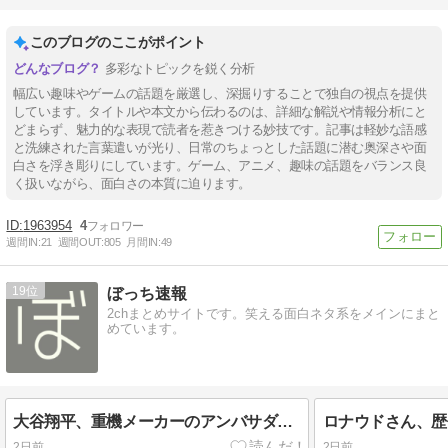
このブログのここがポイント
多彩なトピックを鋭く分析
幅広い趣味やゲームの話題を厳選し、深掘りすることで独自の視点を提供
しています。タイトルや本文から伝わるのは、詳細な解説や情報分析にと
どまらず、魅力的な表現で読者を惹きつける妙技です。記事は軽妙な語感
と洗練された言葉遣いが光り、日常のちょっとした話題に潜む奥深さや面
白さを浮き彫りにしています。ゲーム、アニメ、趣味の話題をバランス良
く扱いながら、面白さの本質に迫ります。
1963954
4
週間IN:
21
週間OUT:
805
月間IN:
49
19
ぼっち速報
2chまとめサイトです。笑える面白ネタ系をメインにまと
めています。
大谷翔平、重機メーカーのアンバサダーに就任
2日前
2日前