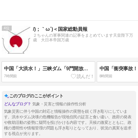
4
/)；｀ω´)＜国家総動員報
２ちゃんの軍事関連の記事をまとめています天皇陛下万
歳 大日本帝国万歳
中国「大洪水！」三峡ダム「9門開放！（全力放流」中国都市「三峡沿線の道路水没」中国政府「高速道路封鎖！」中国ダム「緊急放流に合わせて開門（土砂崩れ発生」→
7時間前
8時間前
このブログのここがポイント
気象・災害と情報の操作性分析
気象災害に伴う中国の対応と情報操作の実態を鋭く浮き彫りにしていま
す。洪水やダム決壊の危機報告が現地住民の証言と食い違い、政府の発表
や救助活動の姿勢に疑問を投げかける内容です。天候の激変とともに、政
権の透明性や情報管理の問題も浮き彫りとなっており、状況の真実を追求
する視点が光ります。