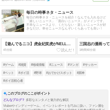
10
毎日の時事ネタ・ニュース
毎日の時事ネタ・ニュースを紹介！なんでも入れるけど
「嬉しいニュース」「面白いニュース」がメインです。
不幸なニュースより、くだらない・楽しいニュースが好
きなだけ。幸せニュースなんぞいくらあっても良い！
【遊んでるニコ】虎金妃笑虎がNELLマットレスをガチレビュー！皆担とニコたんの爆笑アンケート企画も開催！
45分前
1時間40分前
#ゲーム
#雑貨
#地域情報
#ニュース
#マンガ
#サッカー
#ペット
#ポイ活
#野球
#おでかけスポット
#原神
#ポイ活初心者
このブログのここがポイント
多彩なエンタメと魅力的な解説
Vtuberやインディーゲーム、イベントレポートを巧みに扱い、ファン層を