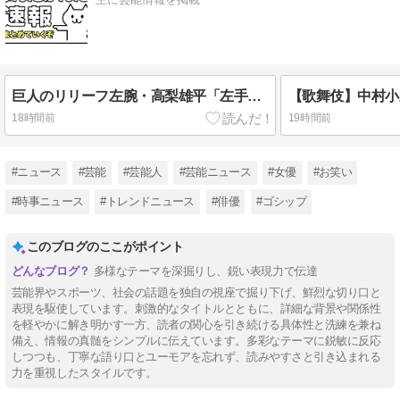
巨人のリリーフ左腕・高梨雄平「左手薬指に指輪」でお泊まり不倫愛
18時間前
19時間前
#ニュース
#芸能
#芸能人
#芸能ニュース
#女優
#お笑い
#時事ニュース
#トレンドニュース
#俳優
#ゴシップ
このブログのここがポイント
多様なテーマを深掘りし、鋭い表現力で伝達
芸能界やスポーツ、社会の話題を独自の視座で掘り下げ、鮮烈な切り口と
表現を駆使しています。刺激的なタイトルとともに、詳細な背景や関係性
を軽やかに解き明かす一方、読者の関心を引き続ける具体性と洗練を兼ね
備え、情報の真髄をシンプルに伝えています。多彩なテーマに鋭敏に反応
しつつも、丁寧な語り口とユーモアを忘れず、読みやすさと引き込まれる
力を重視したスタイルです。