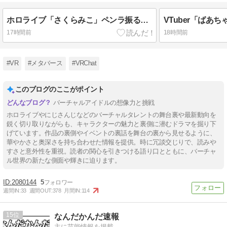
ホロライブ「さくらみこ」ペンラ振る動作で体調崩す？ホロドリで画面酔いして凸待ち1時間で切り上げる「雪花ラミィ」コラボ配信に向けてゆっくり休む
17時間前
18時間前
#VR
#メタバース
#VRChat
このブログのここがポイント
バーチャルアイドルの想像力と挑戦
ホロライブやにじさんじなどのバーチャルタレントの舞台裏や最新動向を
鋭く切り取りながらも、キャラクターの魅力と裏側に潜むドラマを掘り下
げています。作品の裏側やイベントの裏話を舞台の裏から見せるように、
華やかさと奥深さを持ち合わせた情報を提供。時に冗談交じりで、読みや
すさと意外性を重視。読者の関心を引きつける語り口とともに、バーチャ
ル世界の新たな側面や輝きに迫ります。
2080144
5
週間IN:
33
週間OUT:
378
月間IN:
114
15
なんだかんだ速報
主に芸能情報を掲載