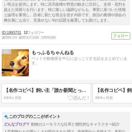
い視点を提供します。特に高市政権や野党の動きに注目し、支持・批判を
超えた深掘りを行います。時に激しい論調ながらも、事実に基づいた情報
と論理を重視し、読者に新たな視点を促す内容です。政治の裏側や国会の
舞台裏にも迫り、見逃せない旬の話題を厳選してお届けします。
1993731
12
週間IN:
170
週間OUT:
1060
月間IN:
600
6
もっふるちゃんねる
ペットや動物系を中心にほっこりする話をまとめていま
す。
【名作コピペ】飼い主「誰か新聞とってきてー」←犬種別でお答えしますwwww
2年6ヶ月前
2年6ヶ月前
このブログのここがポイント
動物のユーモラスな仕草と個性的なキャラクター紹介
人気動物たちの愛らしさや面白さをお届け。肉食獣から犬猫まで、多彩な