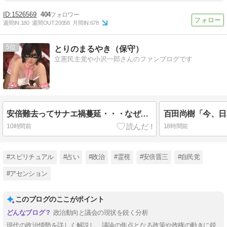
1526569
404
週間IN:
180
週間OUT:
20058
月間IN:
678
5
とりのまるやき（保守）
立憲民主党や小沢一郎さんのファンブログです
安倍難去ってサナエ禍蔓延・・・なぜ日本人は妙ちくりんな女に騙されてしまったのか
10時間前
18時間前
#スピリチュアル
#占い
#政治
#霊視
#安倍晋三
#自民党
#アセンション
このブログのここがポイント
政治動向と議会の現状を鋭く分析
現代の政治情勢を詳しく解説し、議論の焦点となる政策や政権の動きに鋭