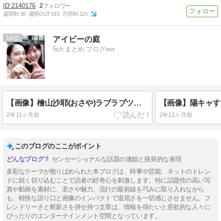
2140176
2
週間IN:
30
週間OUT:
515
月間IN:
125
16
アイビーの庭
5ch まとめ ブログww
【画像】檜山沙耶(おさや)ラブラブツーショット写真公開で大荒れ
2年11ヶ月前
2年11ヶ月前
このブログのここがポイント
センセーショナルな話題の連鎖と挑発的な表現
多彩なテーマが散りばめられた本ブログは、時事や芸能、ネットのトレン
ドに鋭く切り込むことで読者の好奇心を刺激します。特に話題性の高い写
真や動画を素材に、若さや魅力、流行の最前線を巧みに取り入れながら
も、軽快な語り口と画像のインパクトで退屈さを一切感じさせません。フ
レンドリーさと斬新さを併せ持つ文章は、情報を得たいと意欲的な人々に
ぴったりのエンターテインメント空間となっています。