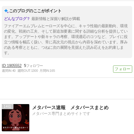
このブログのここがポイント
最新情報と深掘り解説が満載
ファイアーエムブレムヒーローズを中心に、キャラ性能の最新動向、環境
の変化、戦術の工夫、そして新追加要素に関する詳細な分析を提供してい
ます。アップデートや新キャラの考察、環境適応のコツなど、プレイに役
立つ情報を幅広く扱い、常に高次元の視点から内容を深めています。厚み
のある考察とともに、つねに次の展開を見据えた読み応えをお約束しま
す。
1905552
5
週間IN:
40
週間OUT:
1300
月間IN:
165
14
メタバース速報 メタバースまとめ
メタバース専門まとめサイトです