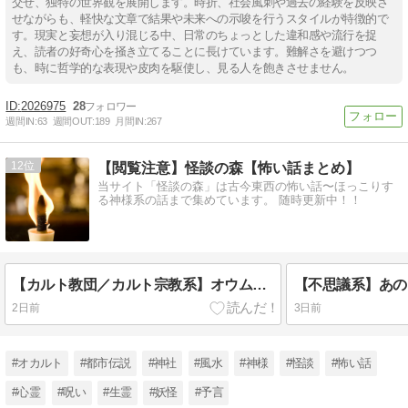
交ぜ、独特の世界観を展開します。時折、社会風刺や過去の経験を反映さ
せながらも、軽快な文章で結果や未来への示唆を行うスタイルが特徴的で
す。現実と妄想が入り混じる中、日常のちょっとした違和感や流行を捉
え、読者の好奇心を掻き立てることに長けています。難解さを避けつつ
も、時に哲学的な表現や皮肉を駆使し、見る人を飽きさせません。
2026975
28
週間IN:
63
週間OUT:
189
月間IN:
267
12
【閲覧注意】怪談の森【怖い話まとめ】
当サイト「怪談の森」は古今東西の怖い話〜ほっこりす
る神様系の話まで集めています。 随時更新中！！
【カルト教団／カルト宗教系】オウム真理教デジタルアーカイブ
2日前
3日前
#オカルト
#都市伝説
#神社
#風水
#神様
#怪談
#怖い話
#心霊
#呪い
#生霊
#妖怪
#予言