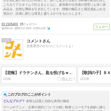
引き込む鋭い切り口が特徴です。笑いと驚きが交錯する映像や配信の見ど
ころをリアルタイムで伝えるとともに、参加者や出演者の背景にも深く踏
み込み、自然な興味を引き出しています。情報の幅広さと親近感あふれる
視点が、読者に新たな発見と盛り上がりをもたらします。
2105403
15
週間IN:
64
週間OUT:
2800
月間IN:
268
11
コメントさん
怠慢運営のかわりにコメントよ♪
【悲報】ドラテンさん、匙を投げるｗｗｗ 『ドラゴンクエストX オンライン』中～長期展望 （2026/8/5）に寄せて
【歌詞の子】ＢＡＮ
2日前
12日前
このブログのここがポイント
多様な話題と自由な表現の融合
ゲームやアニメ、企業や規約についての鋭い観察とユーモアを絶妙に織り