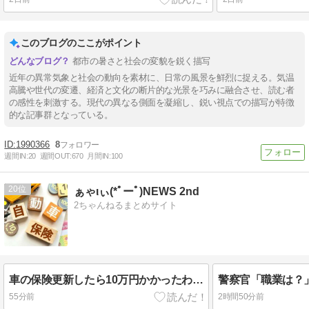
このブログのここがポイント
都市の暑さと社会の変貌を鋭く描写
近年の異常気象と社会の動向を素材に、日常の風景を鮮烈に捉える。気温
高騰や世代の変遷、経済と文化の断片的な光景を巧みに融合させ、読む者
の感性を刺激する。現代の異なる側面を凝縮し、鋭い視点での描写が特徴
的な記事群となっている。
1990366
8
週間IN:
20
週間OUT:
670
月間IN:
100
20
ぁゃιぃ(*ﾟーﾟ)NEWS 2nd
2ちゃんねるまとめサイト
車の保険更新したら10万円かかったわ…
55分前
2時間50分前