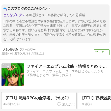
このブログのここがポイント
不可思議とリアル体験が融合した不思議話
日常の中に潜む不思議な体験を多角的に紹介します。鮮やかな記憶や奇妙
な現象、実際に起きた不可解な出来事を通して、現実と非現実の境界を探
求する内容です。鋭い視点と具体的な描写で、読む者に深い興味を抱か
せ、未知の世界へ誘います。伝奇的な要素や神秘を背景に、心に残る物語
を伝え続けています。
1849985
3
週間IN:
60
週間OUT:
468
月間IN:
212
13
ファイアーエムブレム攻略・情報まとめ チキ速
ファイアーエムブレムヒーローズをはじめとしたシリー
ズ情報をまとめ、素早くお届け！
【FEH】戦略RPGの金字塔。それがファイアーエムブレムヒーローズ
3時間50分前
17時間前