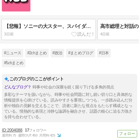
【悲報】ソニーの大スター、スパイダーマン 新作映画ではスマホはXperiaではなくGalaxyを使用
3日前
4日前
#ニュース
#2chまとめ
#政治
#まとめブログ
#日本
#5chまとめ
このブログのここがポイント
時事や社会の深層を鋭く掘り下げる多角的視点
多彩なテーマを扱いながら、時事や社会問題に対し鋭い切り口と具体的な
情報提供を心掛けている。読みやすさを重視しつつも、一歩踏み込んだ分
析や独自の見解を交えることで、読者に新たな視点をもたらす構成となっ
ている。情熱的な表現と冷静な論調を融合させ、話題の核心に迫る力強さ
を持ち合わせている。
2004088
17
週間IN:
75
週間OUT:
450
月間IN:
425