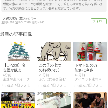
動物の素顔やユニークな瞬間を簡潔に伝え、親しみやすさと笑いを誘いま
す。写真や動画によるビジュアル要素も充実しています。
2036932
22
週間IN:
155
週間OUT:
325
月間IN:
840
最新の記事画像
【OP2ch】名
この子の七つ
トマト缶の万
古屋が飯まず
のお祝いに(ガ
能さに今さら
いといったや
ンダム水星の
気づいたｗ
4分前
25分前
42分前
楽速＠楽天イーグルスまとめ速報
ふたばに書き込む勇気がないので、ここで勝手に参加するブログ
ダイエット速報＠２ちゃんねる
つこい・６：
魔女スレ)
『静岡三重岐
阜の料理は名
古屋飯みたい
なもんや
ろ？』：・：