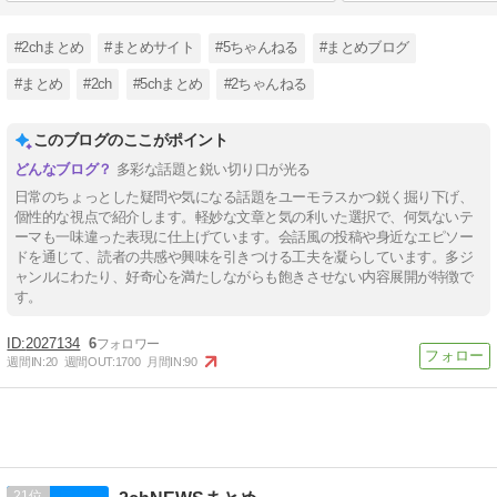
#2chまとめ
#まとめサイト
#5ちゃんねる
#まとめブログ
#まとめ
#2ch
#5chまとめ
#2ちゃんねる
このブログのここがポイント
多彩な話題と鋭い切り口が光る
日常のちょっとした疑問や気になる話題をユーモラスかつ鋭く掘り下げ、
個性的な視点で紹介します。軽妙な文章と気の利いた選択で、何気ないテ
ーマも一味違った表現に仕上げています。会話風の投稿や身近なエピソー
ドを通じて、読者の共感や興味を引きつける工夫を凝らしています。多ジ
ャンルにわたり、好奇心を満たしながらも飽きさせない内容展開が特徴で
す。
2027134
6
週間IN:
20
週間OUT:
1700
月間IN:
90
21