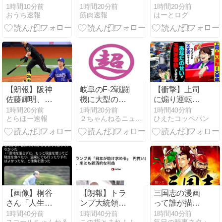
てた。訳あっ
子園を危惧
嫁が反対する
1時間10分前
1時間20分前
1時間20分前
おうち速報
筋肉速報
はーとログ
て夫の食事の
「鍛え上げら
んやが
用意を放棄し
れた野球球児
ているのに、
でも、危ない
夫は無いこと
のではないか
を面白おかし
な」
く誇張して盛
り上がってる
【朗報】阪神
岐阜のF-2戦闘
【衝撃】上司
佐藤輝明、田
機に大型の謎
に煽り運転さ
淵幸一・掛布
ミサイル 25式
れ大事故「プ
1時間20分前
1時間20分前
1時間40分前
とらほー速報
２ちゃんねるニュース超速＋
ひえたコッペパン
雅之に並ぶ5
地対艦誘導弾
プッw大丈夫
年連続70打
空発型 | 日本
かぁ〜?w」→
点！「いいイ
上空まで中国
俺「あなたの
メージ」
軍に航空優勢
せいで玉突き
とられるのに
事故発生して
どこから発進
ますが」
するのかね
「え!?」
【画像】桐谷
【朗報】トラ
三国志の漫画
さん「人生か
ンプ大統領、
って誰が描い
けて7億円貯
日本を高く評
ても必ず人気
1時間40分前
1時間40分前
1時間40分前