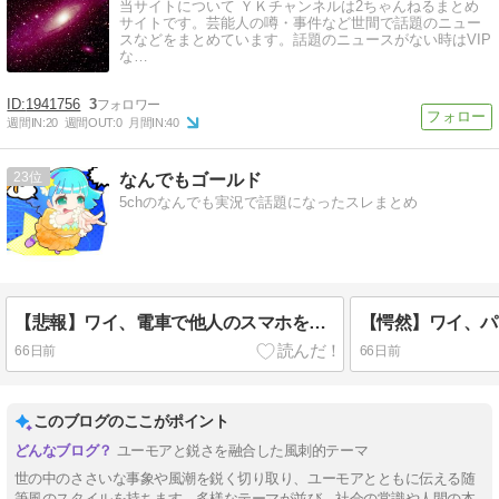
当サイトについて ＹＫチャンネルは2ちゃんねるまとめ
サイトです。芸能人の噂・事件など世間で話題のニュー
スなどをまとめています。話題のニュースがない時はVIP
な…
1941756
3
週間IN:
20
週間OUT:
0
月間IN:
40
23
なんでもゴールド
5chのなんでも実況で話題になったスレまとめ
【悲報】ワイ、電車で他人のスマホを覗くのをやめられないwwwwww
66日前
66日前
このブログのここがポイント
ユーモアと鋭さを融合した風刺的テーマ
世の中のささいな事象や風潮を鋭く切り取り、ユーモアとともに伝える随
筆風のスタイルを持ちます。多様なテーマが並び、社会の常識や人間の本