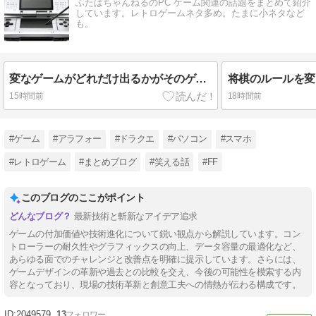
ふたばちゃんねるのPC ゲーム関連の話題をまとめて紹介
しています。レトロゲームネタ多め。たまに小ネタなど
も。
変なゲームがどれだけ出るかがそのゲーム機の価値だよな
将棋のルールを変
15時間前
18時間前
#ゲーム
#アラフォー
#ドラクエ
#パソコン
#スマホ
#レトロゲーム
#まとめブログ
#笑える話
#FF
このブログのここがポイント
最新技術と斬新なアイデア追求
ゲームの付加価値や技術進化について鋭い観点から解説しています。コン
トローラーの耐久性やグラフィックスの向上、データ容量の最適化など、
あらゆる面でのチャレンジと改善点を明確に提示しています。さらには、
ゲームデザインの革新や過去との比較を交え、今後の可能性を模索する内
容となっており、現場の技術革新と創意工夫への情熱が伝わる構成です。
2049579
13