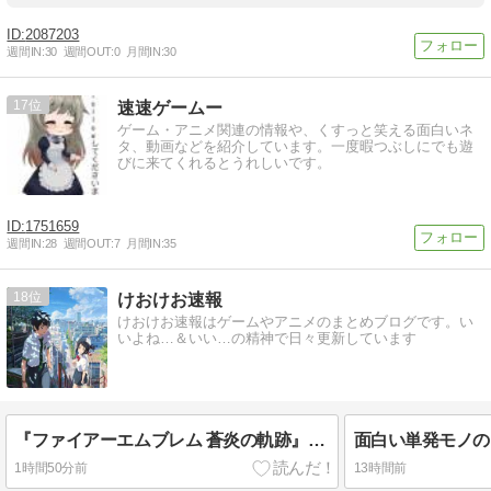
2087203
週間IN:
30
週間OUT:
0
月間IN:
30
17
速速ゲームー
ゲーム・アニメ関連の情報や、くすっと笑える面白いネ
タ、動画などを紹介しています。一度暇つぶしにでも遊
びに来てくれるとうれしいです。
1751659
週間IN:
28
週間OUT:
7
月間IN:
35
18
けおけお速報
けおけお速報はゲームやアニメのまとめブログです。い
いよね…＆いい…の精神で日々更新しています
『ファイアーエムブレム 蒼炎の軌跡』序盤の暗闇マップで斧使いがやられたんだけどもしかして永久離脱なの？
1時間50分前
13時間前