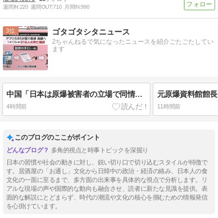
週間IN:
220
週間OUT:
710
月間IN:
990
3
ゴタゴタシタニュース
2ちゃんねるで気になったニュースを紹介ごたごたしてい
ます
中国「日本は原爆被害者の立場で同情を買おうとするのを止めろ」
4時間前
11時間前
このブログのここがポイント
多角的視点と時事トピックを深掘り
日本の習慣や社会の動きに対し、鋭い切り口で切り込むスタイルが特徴で
す。居酒屋の「お通し」文化から日韓中の政治・経済の絡み、日本人の食
文化の一面に至るまで、多方面の出来事を具体的な視点で分析します。リ
アルな現場の声や国際的な動向も融合させ、読者に新たな見識を提供。表
面的な解説にとどまらず、時代の潮流や文化の核心を掴むための情報発信
を心掛けています。