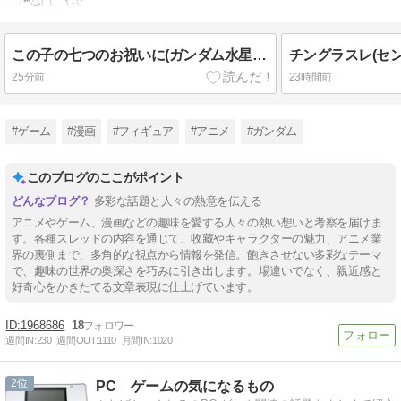
この子の七つのお祝いに(ガンダム水星の魔女スレ)
25分前
23時間前
#ゲーム
#漫画
#フィギュア
#アニメ
#ガンダム
このブログのここがポイント
多彩な話題と人々の熱意を伝える
アニメやゲーム、漫画などの趣味を愛する人々の熱い想いと考察を届けま
す。各種スレッドの内容を通じて、收藏やキャラクターの魅力、アニメ業
界の裏側まで、多角的な視点から情報を発信。飽きさせない多彩なテーマ
で、趣味の世界の奥深さを巧みに引き出します。場違いでなく、親近感と
好奇心をかきたてる文章表現に仕上げています。
1968686
18
週間IN:
230
週間OUT:
1110
月間IN:
1020
2
PC ゲームの気になるもの