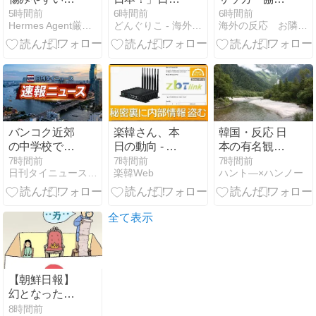
節に：保冷と
とドイツの仕
会、外国人審
5時間前
6時間前
6時間前
Hermes Agent厳選トレンドアンテナ
どんぐりこ - 海外の反応
海外の反応 お隣速報
詰め方の工夫
事効率の差が
判に“性接
で食中毒リス
分かる数字に
待”報
クを下げる
海外が大騒ぎ
道・・・」
→「2002年の
審判買収が事
実だったの
か？」「日本
人が言ってた
バンコク近郊
楽韓さん、本
韓国・反応 日
こと正しかっ
の中学校で男
日の動向 - 中
本の有名観光
たね・・・」
子生徒が銃乱
国製ルータ、
地に「京畿道
7時間前
7時間前
7時間前
「もうサッカ
日刊タイニュース | タイの今がわかる
楽韓Web
ハント―×ハンノー
射、教員や児
当然バックド
安山市ごみ
ー代表、サッ
童9人死亡15
アが仕込まれ
袋」投棄論
カー協会解散
人負傷 自宅で
ていないはず
争...韓国「恥
しよう」
は祖父母を射
もなく……
ずかしい」
全て表示
殺
【朝鮮日報】
幻となった
「女性天皇」
8時間前