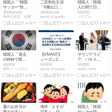
韓国人「“韓国
​二宮和也主演
韓国人「韓国
サッカー”性接
『8番出口』
人の間で日本
待の試合結果
8・28金曜ロ
の”天国”と呼
3時間40分前
3時間40分前
5時間前
海外の反応 お隣速報
plenty of quality
コリアル
をご覧くださ
ードショーで
ばれている場
い」→「マッ
地上波初放
所がこち
サージ効果は
送！本編ノー
ら・・・」
間違いないね
カット
ｗ」「これが
本当のベッド
サッカーだ」
韓国人「過去
​【VIVANT】
サウジアラビ
のW杯で韓国
シーズン2好
ア、パキスタ
代表がドーピ
調を支える堺
ン、トルコ
5時間前
5時間前
5時間前
海外トークログ
plenty of quality
switch news
ング検査をす
雅人の“番宣
が、NATO型
り抜けるよう
力”！低姿勢す
の相互防衛協
に注射してい
ぎる神対応が
定に署名
たものがこち
話題
ら…」→「恥
ずかしい…
（ﾌﾞﾙﾌﾞﾙ」＝
韓国の反応
夏のお弁当が
海外「さすが
韓国人「韓国
傷みやすい季
日本！」日本
サッカー協