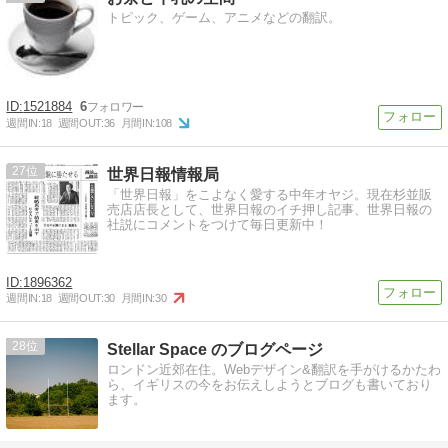
トピック、ゲーム、アニメなどの翻訳。
1521884
6
週間IN:
18
週間OUT:
36
月間IN:
108
27
世界日報情報局
「世界日報」をこよなく愛する中年オヤジ。現在杉並販
売店店長として、世界日報のイチ押し記事、世界日報の
社説にコメントをつけて毎日更新中！
1896362
週間IN:
18
週間OUT:
30
月間IN:
30
28
Stellar Space のブログページ
ロンドン近郊在住。Webデザイン&翻訳を手がけるかたわ
ら、イギリスの今をお伝えしようとブログも書いており
ます。