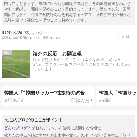
内容にとどまらず、複雑に絡み合う問題の本質や、その影響範囲をわかり
やすく解説し、理解を深めることを目的としています。歴史や文化、国際
関係にも触れ、読者の知的好奇心を刺激する一方で、過度な推測や偏った
見解を避けて客観性を保つことに努めています。
2003724
36
週間IN:
400
週間OUT:
2730
月間IN:
1380
8
海外の反応 お隣速報
韓国で盛り上がっている面白ネタを紹介。掲示板、
SNS、ブログから日本の話題も含めて面白おかしく紹介
しています。
韓国人「“韓国サッカー”性接待の試合結果をご覧ください」→「マッサージ効果は間違いないねｗ」「これが本当のベッドサッカーだ」
3時間40分前
6時間前
このブログのここがポイント
多様なジャンルを縦横に展開する情報性
韓国人の視点を軸に国内外の出来事や文化、スポーツの話題を幅広く取り