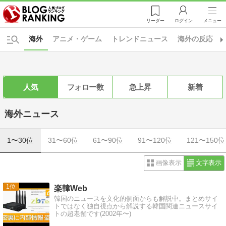
リーダー
ログイン
メニュー
海外
アニメ・ゲーム
トレンドニュース
海外の反応
人気
フォロー数
急上昇
新着
海外ニュース
1〜30位
31〜60位
61〜90位
91〜120位
121〜150位
画像表示
文字表示
1
楽韓Web
韓国のニュースを文化的側面からも解説中。まとめサイ
トではなく独自視点から解説する韓国関連ニュースサイ
トの超老舗です(2002年〜)