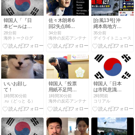
韓国人「『日
佐々木朗希6
[台風13号] 沖
本ビールは絶
回2失点86球4
縄本島地方が
対に飲まな
安打1四球2失
暴風域 9日未
28分前
34分前
35分前
海外トークログ
海外の反応アンテナ
デイライトニュース
い！』と大騒
点5奪三振 防
明にかけて厳
ぎしていた時
御率4.54
重な警戒が必
代が完全に終
要！
わってしまっ
た理由がこち
ら…（ﾌﾞﾙﾌﾞ
ﾙ」＝韓国の反
応
いいお顔し
韓国人「投票
韓国人「日本
て！
用紙不足問
は市民意識が
題、責任を痛
高くて他人に
1時間30分前
1時間30分前
2時間前
.ru（どっと る）
海外の反応アンテナ
コリアル
感し深く謝
迷惑をかけな
罪」→「不正
いというけ
選挙だ！再選
ど、実際の現
挙しろ！」
地の様子がこ
ちら・・・」