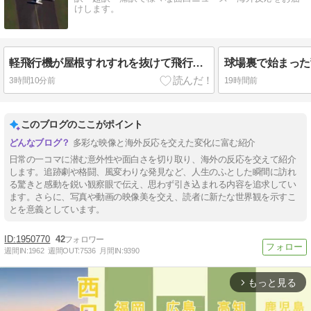
けします。
軽飛行機が屋根すれすれを抜けて飛行場へ、車輪を出さないまま胴体着陸「これよりひどい着陸なら山ほど見てきた」【海外の反応】
3時間10分前
19時間前
このブログのここがポイント
多彩な映像と海外反応を交えた変化に富む紹介
日常の一コマに潜む意外性や面白さを切り取り、海外の反応を交えて紹介
します。追跡劇や格闘、風変わりな発見など、人生のふとした瞬間に訪れ
る驚きと感動を鋭い観察眼で伝え、思わず引き込まれる内容を追求してい
ます。さらに、写真や動画の映像美を交え、読者に新たな世界観を示すこ
とを意義としています。
1950770
42
週間IN:
1962
週間OUT:
7536
月間IN:
9390
もっと見る
arrow_forward_ios