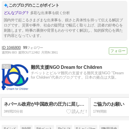
このブログのここがポイント
多彩な出来事を鋭く分析
国内外で起こるさまざまな出来事を、鋭さと具体性を持って伝える解説ブ
ログです。災害や事件、社会の疑問まで幅広く取り上げ、読者の好奇心を
刺激します。時事の裏側や背景もわかりやすく解説し、知的探究心を満た
す内容となっています。
1046800
99
週間IN:
693
週間OUT:
12492
月間IN:
3861
5
難民支援NGO Dream for Children
チベットとビルマ難民の支援する難民支援NGO "Dream
for Children"代表のブログです。日本の拠点は大阪。
ネパール政府が中国政府の圧力に屈し、国際チベット学会を中止
ご協力のお願い
3時間20分前
17時間前
#インド
#中国
#チベット
#ビルマ
#ミャンマー
#亀田浩史