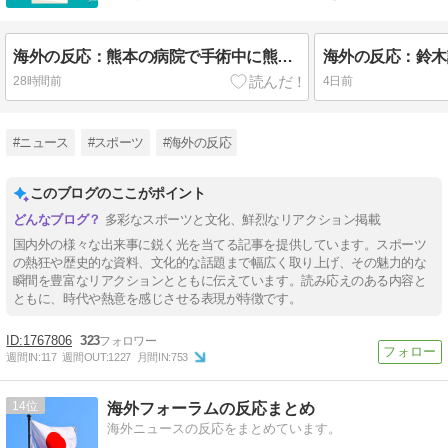
扱います。
海外の反応：熊本の病院で手術中に熊本地震が発生、大揺れの中でも患者を守った医師たちの対応に海外大絶賛
28時間前
4日前
#ニュース
#スポーツ
#海外の反応
このブログのここがポイント
多彩なスポーツと文化、鮮烈なリアクション掲載
国内外の様々な出来事に鋭く光を当てる記事を提供しています。スポーツ
の熱狂や歴史的な資料、文化的な話題まで幅広く取り上げ、その魅力的な
瞬間を豊富なリアクションとともに伝えています。読み応えのある内容と
ともに、時代や熱意を感じさせる表現が特徴です。
1767806
323
週間IN:
117
週間OUT:
1227
月間IN:
753
14
海外フォーラムの反応まとめ
海外ニュースの反応をまとめています。