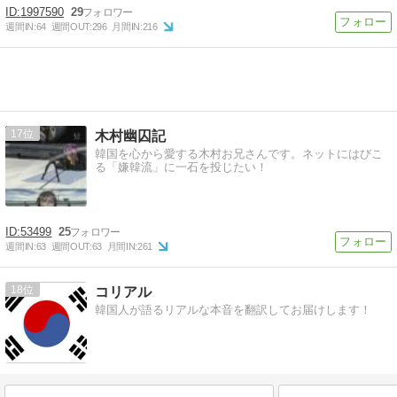
1997590
29
週間IN:
64
週間OUT:
296
月間IN:
216
17
木村幽囚記
韓国を心から愛する木村お兄さんです。ネットにはびこ
る「嫌韓流」に一石を投じたい！
53499
25
週間IN:
63
週間OUT:
63
月間IN:
261
18
コリアル
韓国人が語るリアルな本音を翻訳してお届けします！