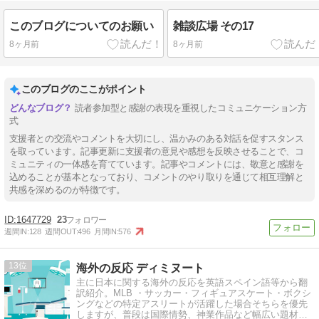
このブログについてのお願い
雑談広場 その17
8ヶ月前
8ヶ月前
このブログのここがポイント
読者参加型と感謝の表現を重視したコミュニケーション方
式
支援者との交流やコメントを大切にし、温かみのある対話を促すスタンス
を取っています。記事更新に支援者の意見や感想を反映させることで、コ
ミュニティの一体感を育てています。記事やコメントには、敬意と感謝を
込めることが基本となっており、コメントのやり取りを通じて相互理解と
共感を深めるのが特徴です。
1647729
23
週間IN:
128
週間OUT:
496
月間IN:
576
13
海外の反応 ディミヌート
主に日本に関する海外の反応を英語スペイン語等から翻
訳紹介。MLB ・サッカー・フィギュアスケート・ボクシ
ングなどの特定アスリートが活躍した場合そちらを優先
しますが、普段は国際情勢、神業作品など幅広い題材を