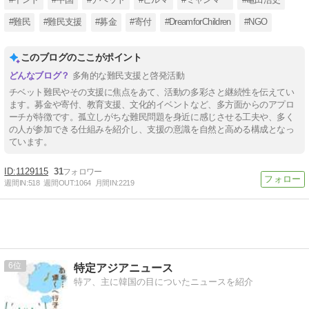
#難民
#難民支援
#募金
#寄付
#DreamforChildren
#NGO
このブログのここがポイント
多角的な難民支援と啓発活動
チベット難民やその支援に焦点をあて、活動の多彩さと継続性を伝えてい
ます。募金や寄付、教育支援、文化的イベントなど、多方面からのアプロ
ーチが特徴です。孤立しがちな難民問題を身近に感じさせる工夫や、多く
の人が参加できる仕組みを紹介し、支援の意識を自然と高める構成となっ
ています。
1129115
31
週間IN:
518
週間OUT:
1064
月間IN:
2219
6
特定アジアニュース
特ア、主に韓国の目についたニュースを紹介