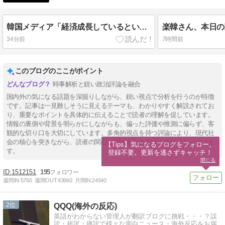
韓国メディア「経済成長しているといっても中味はメモリ価格だけ。雇用増加見通しが半減してしまった」……韓国の内需不況は根強い状況っすね
34分前
7時間前
このブログのここがポイント
時事解析と鋭い政治評論を融合
国内外の気になる話題を深掘りしながら、鋭い視点で分析を行うのが特徴
です。記事は一見難しそうに見えるテーマも、わかりやすく解説されてお
り、重要なポイントを具体的に伝えることで読者の理解を促しています。
情報の裏側や背景を明らかにしながらも、偏った評価や推測に偏らず、客
観的な切り口を大切にしています。多角的視点を持つ評論により、現代社
会の核心を突きながら、読者の関心と興味を引き付ける作りになっていま
【Tips】気になるブログをフォロー。

す。
登録不要。更新を逃さずキャッチ！
閉じる
1512151
195
週間IN:
5760
週間OUT:
43960
月間IN:
24540
2
QQQ(海外の反応)
英語がわからない管理人が翻訳ブログに挑戦・・・？誤
訳・超訳・痛訳で様々な面白ニュース・海外反応をお届