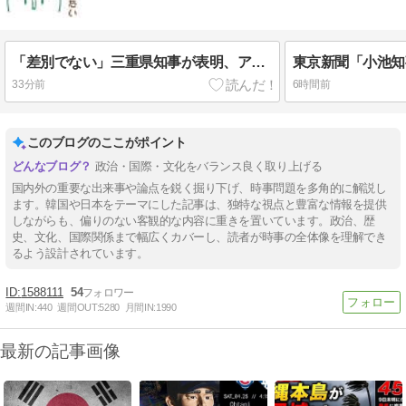
「差別でない」三重県知事が表明、アンケ公表へ 諮問機関から「差別」指摘され回答の非公表を求める答申！
33分前
6時間前
このブログのここがポイント
政治・国際・文化をバランス良く取り上げる
国内外の重要な出来事や論点を鋭く掘り下げ、時事問題を多角的に解説し
ます。韓国や日本をテーマにした記事は、独特な視点と豊富な情報を提供
しながらも、偏りのない客観的な内容に重きを置いています。政治、歴
史、文化、国際関係まで幅広くカバーし、読者が時事の全体像を理解でき
るよう設計されています。
1588111
54
週間IN:
440
週間OUT:
5280
月間IN:
1990
最新の記事画像