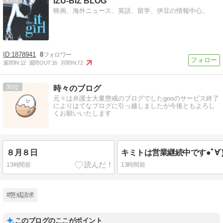
IZU-BIZ BLOG
映画、海外ニュース、英語、留学、伊豆の情報中心。
1878941
8
週間IN:
12
週間OUT:
16
月間IN:
72
30
時々のブログ
元々は弁護士大量懲戒のブログでしたgooのサービス終了
によりはてなブログに引っ越しましたが今後ともよろし
くお願いいたします
８月８日
キミトは営業継続中です●ﾟ∀´)
13時間前
13時間前
#懲戒請求
このブログのここがポイント