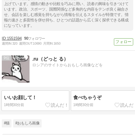
上げています。感情の動きや比較を巧みに用い、読者の興味を引きつけて
います。政治、スポーツ、国際関係など多角的な内容をテンポ良く融合さ
せ、会話を楽しむ感覚を持ちながら情報を伝えるスタイルが特徴です。情
報の速さと多面性を併せ持ち、ひとつの話題から広く深く探求できる構成
になっています。
1551594
90
週間IN:
320
週間OUT:
10690
月間IN:
1650
9
.ru（どっと る）
ロシアのサイトからおもしろ画像などを
いいお顔して！
食べちゃうぞ
1時間30分前
1時間30分前
#猫
#おもしろ画像