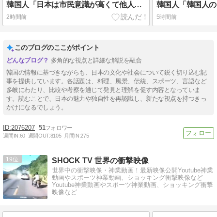
韓国人「日本は市民意識が高くて他人に迷惑をかけないというけど、実際の現地の様子がこちら・・・」
2時間前
5時間前
このブログのここがポイント
多角的な視点と詳細な解説を融合
韓国の情報に基づきながらも、日本の文化や社会について鋭く切り込む記
事を提供しています。各話題は、料理、風景、伝統、スポーツ、言語など
多岐にわたり、比較や考察を通じて発見と理解を促す内容となっていま
す。読むことで、日本の魅力や独自性を再認識し、新たな視点を持つきっ
かけになるでしょう。
2076207
51
週間IN:
60
週間OUT:
8105
月間IN:
275
19
SHOCK TV 世界の衝撃映像
世界中の衝撃映像・神業動画！最新映像公開Youtube神業
動画やスポーツ神業動画、ショッキング衝撃映像など
Youtube神業動画やスポーツ神業動画、ショッキング衝撃
映像など