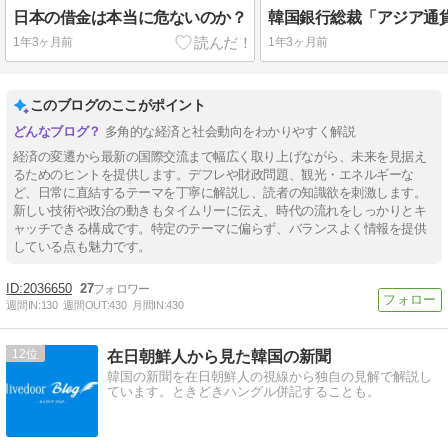
日本の借金は本当に危ないのか？
1年3ヶ月前
1年3ヶ月前
このブログのここがポイント
多角的な経済と社会動向をわかりやすく解説
経済の変遷から最新の国際交流まで幅広く取り上げながら、未来を見据え
るためのヒントを提供します。デフレや財政問題、観光・エネルギーな
ど、日常に直結するテーマを丁寧に解説し、読者の知識欲を刺激します。
新しい技術や政治の動きもタイムリーに伝え、時代の流れをしっかりとキ
ャッチできる構成です。特定のテーマに偏らず、バランスよく情報を提供
している点も魅力です。
2036650
27
週間IN:
130
週間OUT:
430
月間IN:
430
12
在日朝鮮人から見た韓国の新聞
韓国の新聞を在日朝鮮人の視線から独自の見解で解説し
ています。ときどきハングル併記することも。