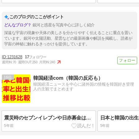
このブログのここがポイント
銀河と惑星を写真中心に詳しく紹介
深遠な宇宙の現象や天体の美しさを分かりやすく伝えることに重点を置い
ています。銀河や太陽活動、星雲などの最新画像や解説を掲載し、読者が
宇宙の神秘に触れるきっかけを提供しています。
1231628
17
週間IN:
70
週間OUT:
250
月間IN:
240
16
韓国経済com（韓国の反応も）
韓国経済ニュースを中心に諸外国の情報を韓国好き管理
人の主観でまとめます
震災時のセブンイレブンや日赤募金は台湾がダントツトップ、韓国も？
5年前
5年前