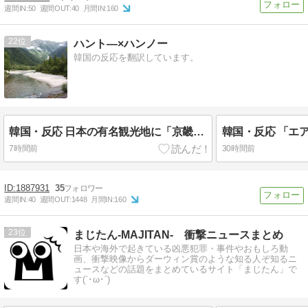
週間IN:
50
週間OUT:
40
月間IN:
160
22
ハント―×ハンノー
韓国の反応を翻訳しています。
韓国・反応 日本の有名観光地に「京畿道安山市ごみ袋」投棄論争...韓国「恥ずかしい」
7時間前
30時間前
1887931
35
週間IN:
40
週間OUT:
1448
月間IN:
160
23
まじたん-MAJITAN- 衝撃ニュースまとめ
日本や海外で起きている凶悪犯罪・事件やおもしろ動
画、衝撃映像からダーウィン賞のような知る人ぞ知るニ
ュースなどの話題をまとめているサイト「まじたん」で
す(`･ω･´)