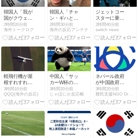
韓国人「我が
韓国人「チャ
ジェットコー
国がクウェー
ン・ギハとユ
スターに乗車
ト戦で行った
ン・ガイ、18
中、飛んで来
2時間20分前
2時間30分前
2時間40分前
海外トークログ
海外の反応アンテナ
switch news
審判買収が本
歳差を乗り越
た靴を見事に
当に深刻であ
え熱愛を認め
キャッチ
る理由がこち
る」→「羨ま
ら…」→「こ
しいけど…」
れはダメなや
つ…（ﾌﾞﾙﾌﾞ
ﾙ」＝韓国の反
応
軽飛行機が屋
中国人「サッ
ネパール政府
根すれすれを
カーW杯の日
が中国政府の
抜けて飛行場
本戦で、何回
圧力に屈し、
3時間10分前
3時間20分前
3時間20分前
QQQ(海外の反応)
じゃぽにか反応帳
難民支援NGO Dream for Children
へ、車輪を出
も映っていた
国際チベット
さないまま胴
この女性は一
学会を中止
体着陸「これ
体誰？」 中国
よりひどい着
人「なんとい
陸なら山ほど
う上品さ」
見てきた」
「どう見ても
【海外の反
一般人ではな
応】
い」