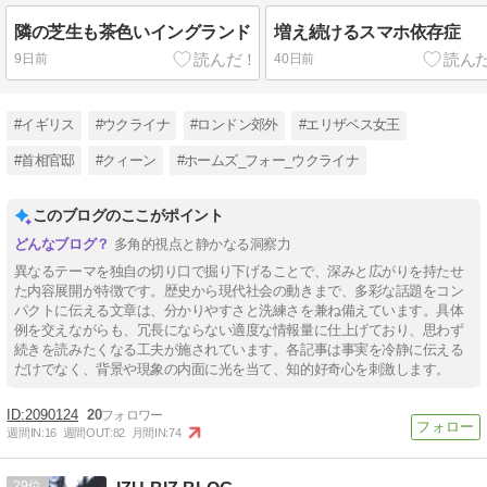
隣の芝生も茶色いイングランド
増え続けるスマホ依存症
9日前
40日前
#イギリス
#ウクライナ
#ロンドン郊外
#エリザベス女王
#首相官邸
#クィーン
#ホームズ_フォー_ウクライナ
このブログのここがポイント
多角的視点と静かなる洞察力
異なるテーマを独自の切り口で掘り下げることで、深みと広がりを持たせ
た内容展開が特徴です。歴史から現代社会の動きまで、多彩な話題をコン
パクトに伝える文章は、分かりやすさと洗練さを兼ね備えています。具体
例を交えながらも、冗長にならない適度な情報量に仕上げており、思わず
続きを読みたくなる工夫が施されています。各記事は事実を冷静に伝える
だけでなく、背景や現象の内面に光を当て、知的好奇心を刺激します。
2090124
20
週間IN:
16
週間OUT:
82
月間IN:
74
29