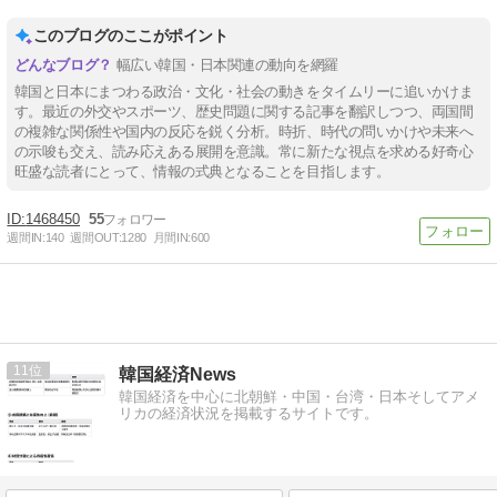
このブログのここがポイント
幅広い韓国・日本関連の動向を網羅
韓国と日本にまつわる政治・文化・社会の動きをタイムリーに追いかけま
す。最近の外交やスポーツ、歴史問題に関する記事を翻訳しつつ、両国間
の複雑な関係性や国内の反応を鋭く分析。時折、時代の問いかけや未来へ
の示唆も交え、読み応えある展開を意識。常に新たな視点を求める好奇心
旺盛な読者にとって、情報の式典となることを目指します。
1468450
55
週間IN:
140
週間OUT:
1280
月間IN:
600
11
韓国経済News
韓国経済を中心に北朝鮮・中国・台湾・日本そしてアメ
リカの経済状況を掲載するサイトです。