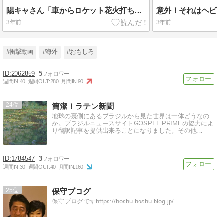
陽キャさん「車からロケット花火打ち上げたろｗｗｗ」 → サンルーフが閉まっていて無事車内に発射
3年前
3年前
#衝撃動画
#海外
#おもしろ
2062859
5
週間IN:
40
週間OUT:
280
月間IN:
90
24
簡潔！ラテン新聞
地球の裏側にあるブラジルから見た世界は一体どうなの
か。ブラジルニュースサイトGOSPEL PRIMEの協力によ
り翻訳記事を提供出来ることになりました。その他…
1784547
3
週間IN:
30
週間OUT:
40
月間IN:
160
25
保守ブログ
保守ブログですhttps://hoshu-hoshu.blog.jp/