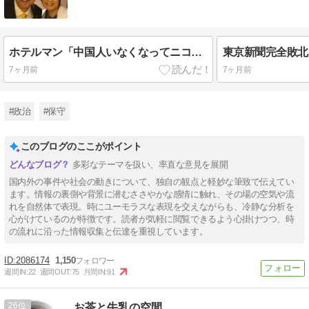
ホテルマン「中国人いなくなってニコニコしてるよ」
7ヶ月前
7ヶ月前
#政治
#保守
このブログのここがポイント
多彩なテーマを扱い、率直な意見を展開
国内外の事件や社会の動きについて、独自の観点と軽妙な筆致で伝えてい
ます。情報の裏側や背景に潜むささやかな感情に触れ、その場の空気や流
れを自然体で表現。時にユーモラスな表現を交えながらも、冷静な分析を
心がけているのが特徴です。読者が気軽に閲覧できるよう心掛けつつ、時
の流れに沿った情報収集と伝達を重視しています。
2086174
1,150
週間IN:
22
週間OUT:
75
月間IN:
91
26
お茶と牛乳の空間