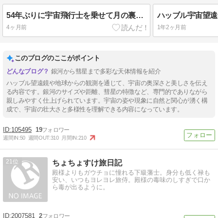
54年ぶりに宇宙飛行士を乗せて月の裏側を回ってきたNASAの宇宙船オリオン、無事、地球に帰還
4ヶ月前
1年2ヶ月前
このブログのここがポイント
銀河から彗星まで多彩な天体情報を紹介
ハッブル望遠鏡や地球からの観測を通じて、宇宙の奥深さと美しさを伝え
る内容です。銀河のサイズや距離、彗星の特徴など、専門的でありながら
親しみやすく仕上げられています。宇宙の姿や現象に自然と関心が湧く構
成で、宇宙の壮大さと多様性を理解できる内容になっています。
105495
19
週間IN:
50
週間OUT:
310
月間IN:
210
21
ちょちょすけ旅日記
殿様よりもガウチョに憧れる下級藩士。身分も低く禄も
安い、いつもヨレヨレ旅侍。殿様の毒味のしすぎで口か
ら毒が出るように。
2007581
2