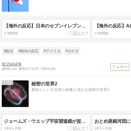
【海外の反応】日本のセブンイレブンは最高！米企業が真似できない理由に海外から称賛の声
17時間前
17時間前
#政治
#海外の反応
#アメリカ
#カナダ
2141479
週間IN:
100
週間OUT:
1575
月間IN:
180
15
秘密の世界2
素晴らしい大自然の画像が見れる秘密の世界2
ジェームズ・ウエッブ宇宙望遠鏡が捉えた美しい惑星状星雲NGC1514
1年4ヶ月前
2年1ヶ月前