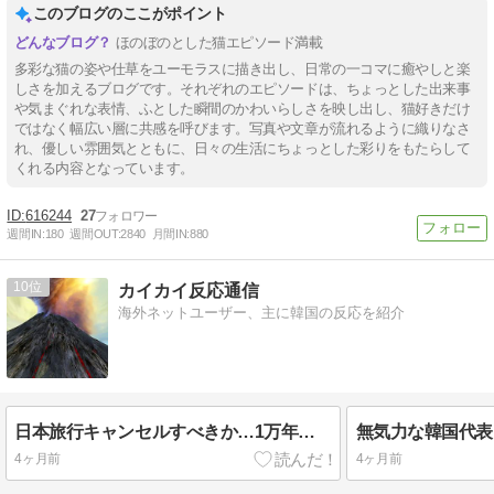
このブログのここがポイント
ほのぼのとした猫エピソード満載
多彩な猫の姿や仕草をユーモラスに描き出し、日常の一コマに癒やしと楽
しさを加えるブログです。それぞれのエピソードは、ちょっとした出来事
や気まぐれな表情、ふとした瞬間のかわいらしさを映し出し、猫好きだけ
ではなく幅広い層に共感を呼びます。写真や文章が流れるように織りなさ
れ、優しい雰囲気とともに、日々の生活にちょっとした彩りをもたらして
くれる内容となっています。
616244
27
週間IN:
180
週間OUT:
2840
月間IN:
880
10
カイカイ反応通信
海外ネットユーザー、主に韓国の反応を紹介
日本旅行キャンセルすべきか…1万年ぶり史上最大級の火山の兆し＝韓国の反応
4ヶ月前
4ヶ月前