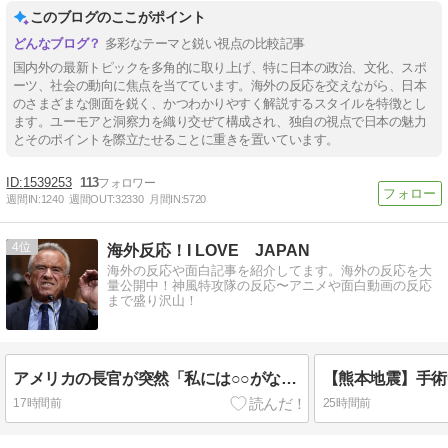
このブログのここがポイント
多彩なテーマと鋭い視点の比較記事
国内外の最新トピックを多角的に取り上げ、特に日本の政治、文化、スポ
ーツ、社会の動向に焦点を当てています。海外の反応を交えながら、日本
のさまざまな側面を鋭く、かつわかりやすく解説するスタイルを特徴とし
ます。ユーモアと洞察力を織り交ぜて構成され、独自の視点で日本の魅力
とそのポイントを際立たせることに重きを置いています。
1539253
113
週間IN:
1240
週間OUT:
32330
月間IN:
5720
4
海外反応！I LOVE JAPAN
海外の反応や面白記事を紹介してます。海外の反応を大
量公開中！神風特攻隊の反応〜アニメや面白動画の反応
まで盛り沢山！
アメリカの長官が突然「私には○○がない！」と衝撃告白をしてしまうｗ 海外の反応。
17時間前
25時間前