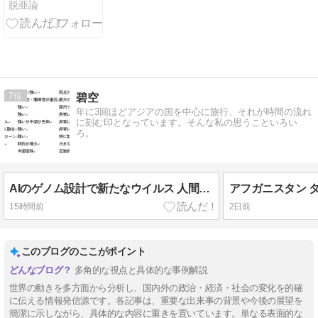
脱亜論
7
碧空
年に3回ほどアジアの国を中心に旅行、それが時間の流れ
に刻む印となっています。そんな私の思うこといろい
ろ。
AIのゲノム設計で新たなウイルス 人間にAIを制御できるのか？ 米中のAI「覇権争い」
15時間前
2日前
このブログのここがポイント
多角的な視点と具体的な事例解説
世界の動きを多方面から分析し、国内外の政治・経済・社会の変化を的確
に伝える情報発信源です。各記事は、重要な出来事の背景や今後の展望を
簡潔に示しながら、具体的な内容に重きを置いています。単なる表面的な