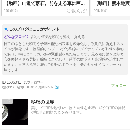
【動画】山道で落石。前を走る車に巨大な岩が直撃
16時間前
16時間前
このブログのここがポイント
多彩な何気な瞬間を鮮明に捉える
日常のふとした瞬間や予測不能な出来事を映像化し、視覚的に訴えるスタ
イルが特徴です。物理的なハプニングや動きのダイナミズムが映像の核心
であり、時にはコミカルさや緊張感をもたらします。見る者に驚きと好奇
心を喚起させる選択と編集にこだわり、瞬間の鮮明さと臨場感を追求して
います。日常の風景に潜む予想外のドラマを、分かりやすくストレートに
届けます。
1586041
35
週間IN:
56
週間OUT:
3152
月間IN:
592
20
秘密の世界
美しい宇宙や地球や生物の画像を正確に紹介宇宙の神秘
や地球と動物の姿を探ります。