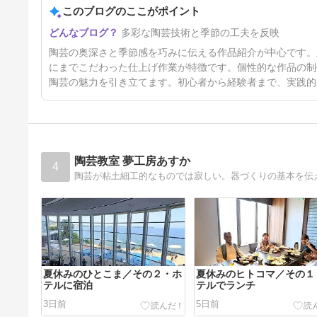
このブログのここがポイント
土練り 幸地さん 水抜きの準備
多彩な陶芸技術と季節の工夫を反映
4日前
陶芸の奥深さと季節感を巧みに伝える作品紹介が中心です。
にまでこだわった仕上げ作業が特徴です。個性的な作品の制
陶芸の魅力を引き立てます。初心者から経験者まで、実践的
陶芸教室 夢工房あすか
4
陶芸が粘土細工的なものでは寂しい。器づくりの基本を伝え
夏休みのひとこま／その２・ホ
夏休みのヒトコマ／その１
テルに宿泊
テルでランチ
3日前
5日前