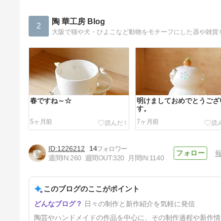
陶 華工房 Blog
2
大阪で猫や犬・ひよこなど動物をモチーフにした器や雑貨
春ですね～☆
明けましておめでとうござ
す。
5ヶ月前
7ヶ月前
1226212
14
週間IN:
260
週間OUT:
320
月間IN:
1140
このブログのここがポイント
ブルーインパルス！
日々の制作と新作紹介を気軽に発信
1年1ヶ月前
陶芸やハンドメイドの作品を中心に、その制作過程や新作情