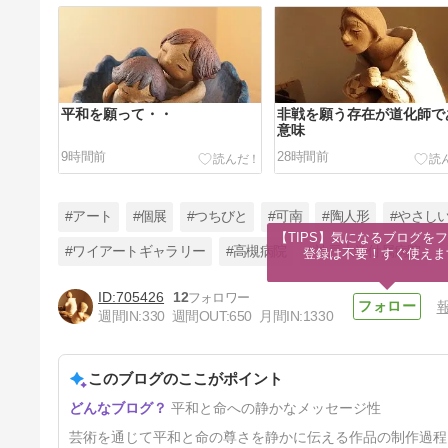
平和を願って・・
非戦を願う存在が道化師で
意味
9時間前
28時間前
#アート
#個展
#つちびと
#可南
#陶人形
#やさし
【TIPS】気になるブログをフ
#ワイアートギャラリー
#高槻病院
#神戸大学付属病院
登録は不要！すぐ使えま
705426
12
あなたにとって、つちびとって
週間IN:
330
週間OUT:
650
月間IN:
1330
何ですか？の答え
5日前
このブログのここがポイント
平和と命への静かなメッセージ性
芸術を通じて平和と命の尊さを静かに伝える作品の制作過程