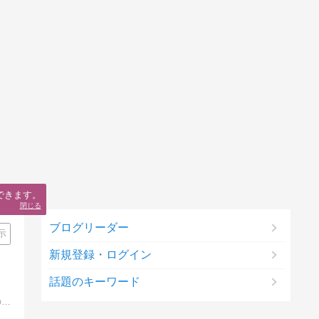
できます。
閉じる
ブログリーダー
示
新規登録・ログイン
話題のキーワード
心を持っていればいいなあと『つちびと』と名づけた陶器の人形を作る作家 可南（カナン）のブログです。制作経過の詳細、焼成後の作品、更に作品への想いなど日々綴ります。