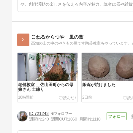
や、創作活動の楽しさを伝える内容が魅力。読者は器や雑貨
こねるからつや 風の窯
3
高知の山の中のやきもの屋です陶芸教室もやっています。
老健教室 土佐山田町からの母
飯碗が焼けました
娘さん 土練り
18時間前
2日前
721243
6
週間IN:
240
週間OUT:
1060
月間IN:
1110