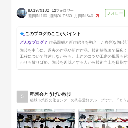
1979182
12
週間IN:
160
週間OUT:
660
月間IN:
840
このブログのここがポイント
素敵な「マグカップ」／作品回
作品回顧と新作紹介を融合した多彩な陶芸
顧展 №124
13日前
陶芸を中心に、過去の作品や新作作品、技術解説まで幅広く
工程について詳述しながらも、上達のコツや工房の風景も紹
わりも散りばめ、陶芸を趣味とする人から技術向上を目指す
稲陶会とうげい散歩
5
稲城市第四文化センターの陶芸愛好グループです。「とう