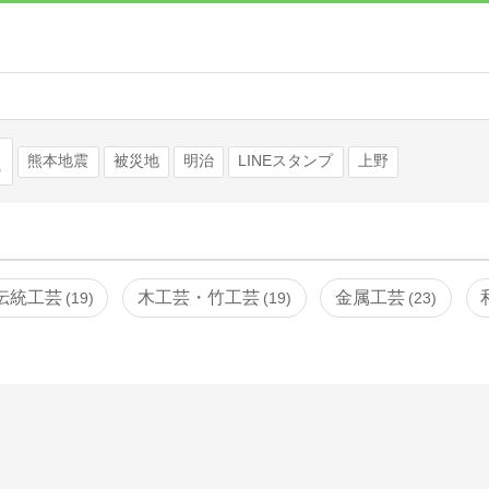
検索
熊本地震
被災地
明治
LINEスタンプ
上野
伝統工芸
木工芸・竹工芸
金属工芸
19
19
23