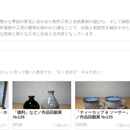
豊かな季節の変化に合わせた制作工程と自然素材の遊び心、そして細部
作過程や工房の裏側を細やかに綴ることで、伝統と創造性を融合させた
な技術と新たな工夫に出会える内容となっています。
たいと思って開いた教室です。 “日々是好日” 今を大切に！
・ホ
「徳利」など／作品回顧展
「ティーカップ & ソーサー」
№126
／作品回顧展 №125
8日前
10日前