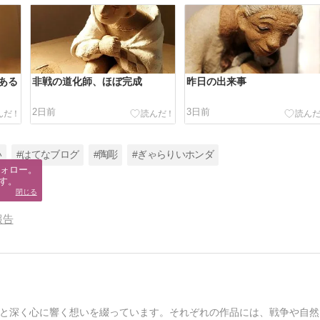
ある
非戦の道化師、ほぼ完成
昨日の出来事
2日前
3日前
い
#はてなブログ
#陶彫
#ぎゃらりいホンダ
ォロー。

す。
閉じる
報告
と深く心に響く想いを綴っています。それぞれの作品には、戦争や自然