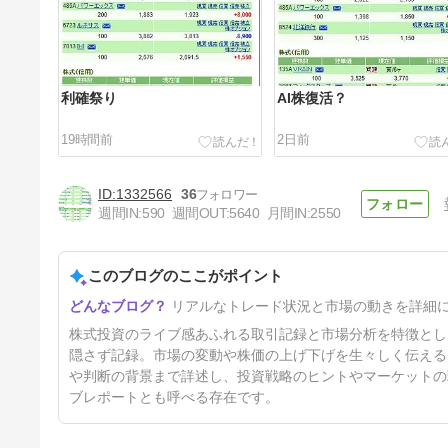
利確祭り
AI株復活？
19時間前
2日前
1332566
36
週間IN:
590
週間OUT:
5640
月間IN:
2550
このブログのここがポイント
息切れ
リアルなトレード状況と市場の動きを詳細
7日前
株式投資のライブ感あふれる取引記録と市場分析を特徴とし
隠さず記録。市場の変動や株価の上げ下げを生々しく伝える
や判断の背景まで詳述し、投資戦略のヒントやマーケットの
ブレポートとも呼べる存在です。