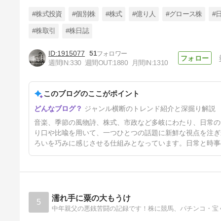
#株式投資
#個別株
#株式
#億り人
#グロース株
#
#株取引
#株日誌
1915077
51
目標達成おめでとうございます
週間IN:
330
週間OUT:
1880
月間IN:
1310
26時間前
このブログのここがポイント
ジャンル横断のトレンド紹介と深掘り解説
音楽、季節の風物詩、株式、市政など多岐にわたり、日常の
り口や比喩を用いて、一つひとつの話題に新鮮な視点を注ぎ
ろいを巧みに感じさせる仕組みとなっています。日常と時事
濡れ手に粟の大もうけ
5
中年親父の悪銭苦闘の記録です！株に競馬、パチンコ・宝