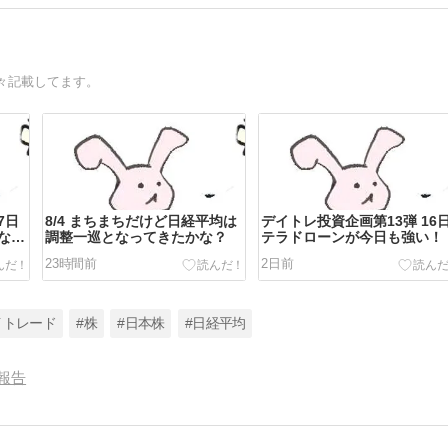
々記載してます。
7日
8/4 まちまちだけど日経平均は
デイトレ投資企画第13弾 16
なり
調整一巡となってきたかな？
テラドローンが今日も強い！
23時間前
2日前
イトレード
#株
#日本株
#日経平均
報告