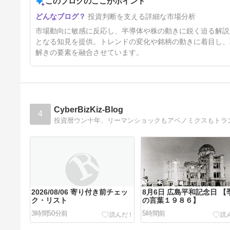
このブログのここがポイント
2日前
投資判断を支える詳細な市場分析
市場動向に敏感に反応し、半導体や株の動きに鋭く迫る解説
となる知見を提供。トレンドの変化や銘柄の動きに着目し、
解きの要素を融合させています。
CyberBizKiz-Blog
4
2026/08/06 寄り付き前チェッ
8月6日 広島平和記念日 【
ク・リスト
の言葉１９８６】
3時間50分前
5時間前