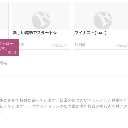
新しい銘柄でスタート☆
マイナス～(´-ω-`)
フォロー。

13日前
15日前
ます。
閉じる
報告
事に絡めて軽妙に綴っています。日常の気づきやちょっとした感動を巧
伝えています。一見するとフランクな文章に潜む投資の奥行きを感じさ
。