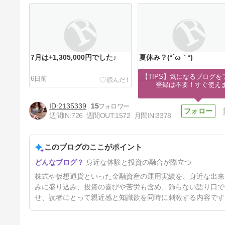
7月は+1,305,000円でした♪
夏休み？(*´ω｀*)
【TIPS】気になるブログを
6日前
10日前
登録は不要！すぐ使え
2135339
15
週間IN:
726
週間OUT:
1572
月間IN:
3378
このブログのここがポイント
3連休の予定
身近な体験と投資の融合が際立つ
20日前
株式や仮想通貨といった金融資産の運用実績を、身近な出来
みに盛り込み、投資の喜びや苦労も含め、飾らない語り口で
せ、読者にとって親近感と知識欲を同時に刺激する内容です