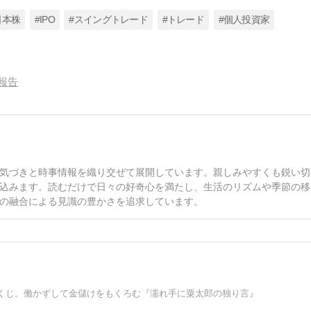
日本株
#IPO
#スイングトレード
#トレード
#個人投資家
報告
気づきと時事情報を織り交ぜて展開しています。親しみやすくも鋭い切
込みます。読むだけで日々の好奇心を満たし、生活のリズムや季節の移
の融合による見識の豊かさを追求しています。
くじ。働かずして金儲けをもくろむ『濡れ手に粟太郎の独り言』