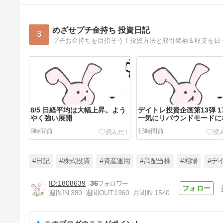
めざせプチ金持ち 投資日記
3
プチお金持ちを目指そう！投資方法と取引銘柄＆収支を日
8/5 日経平均は大幅上昇。よう
デイトレ投資企画第13弾 1
やく強い展開
一気にリバウンドモードに
ました
9時間前
13時間前
#日記
#株式投資
#資産運用
#高配当株
#相場
#デ
1808639
36
週間IN:
380
週間OUT:
1360
月間IN:
1540
8/3 半導体は底固い動きでした
が円高で個別売り