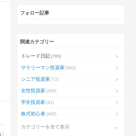
フォロー記事
関連カテゴリー
トレード日記
785
サラリーマン投資家
863
シニア投資家
72
女性投資家
269
学生投資家
41
株式初心者
445
覚えてる？Ｍａｎ／Ｔです。帰ってきたよ！現物・信用２階建てフルスイング戦法で、40,000円相場をフライングゲット！今年は株益1,000万を目指します。
カテゴリーを全て表示