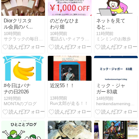
Diorクリスタ
のどかなひま
ネットを見て
ル会員のバー
わり畑
ると
スデーギフト
No.1106。。。
10時間前
10時間前
11時間前
サクラックの毎日が発見！なんでも興味を持て前向きに！
電話占いティアラ スタッフブログ
ミンミンのお散歩
2027は何？過
( ﾟДﾟ)
去5年の中身
を待ちながら
振り返った夜
#今日はバナ
近況55！！
ミック・ジャ
ナの日2026
ガー 83歳
13時間前
12時間前
14時間前
Run太郎が走る！！
MONTAのブログ
henkendameningen’s blog