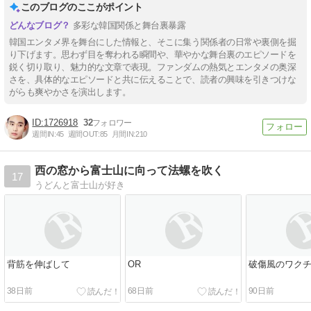
このブログのここがポイント
多彩な韓国関係と舞台裏暴露
韓国エンタメ界を舞台にした情報と、そこに集う関係者の日常や裏側を掘
り下げます。思わず目を奪われる瞬間や、華やかな舞台裏のエピソードを
鋭く切り取り、魅力的な文章で表現。ファンダムの熱気とエンタメの奥深
さを、具体的なエピソードと共に伝えることで、読者の興味を引きつけな
がらも爽やかさを演出します。
1726918
32
週間IN:
45
週間OUT:
85
月間IN:
210
西の窓から富士山に向って法螺を吹く
17
うどんと富士山が好き
背筋を伸ばして
OR
破傷風のワク
38日前
68日前
90日前