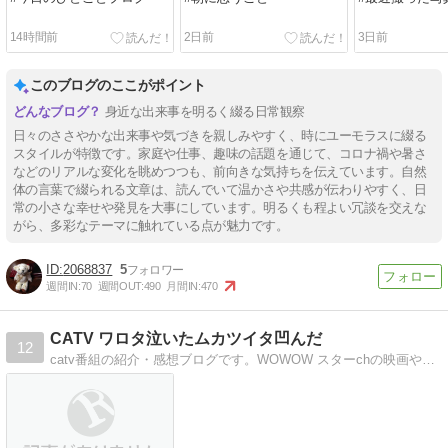
14時間前
2日前
3日前
このブログのここがポイント
身近な出来事を明るく綴る日常観察
日々のささやかな出来事や気づきを親しみやすく、時にユーモラスに綴る
スタイルが特徴です。家庭や仕事、趣味の話題を通じて、コロナ禍や暑さ
などのリアルな変化を眺めつつも、前向きな気持ちを伝えています。自然
体の言葉で綴られる文章は、読んでいて温かさや共感が伝わりやすく、日
常の小さな幸せや発見を大事にしています。明るくも程よい冗談を交えな
がら、多彩なテーマに触れている点が魅力です。
2068837
5
週間IN:
70
週間OUT:
490
月間IN:
470
CATV ワロタ泣いたムカツイタ凹んだ
12
catv番組の紹介・感想ブログです。WOWOW スターchの映画やスポーツ番組を見まくってます！