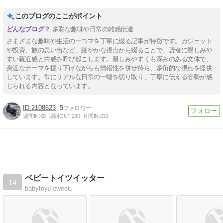
このブログのここがポイント
多彩な趣味や日常の雑感伝達
さまざまな趣味や生活の一コマを丁寧に綴る記事が特徴です。ガジェット
や投資、旅の思い出など、細やかな視点から綴ることで、読者に親しみや
すい親近感と共感を呼び起こします。親しみやすくも深みのある文体で、
身近なテーマを掘り下げながらも情報性を併せ持ち、多角的な視点を提供
しています。常にリアルな日常の一端を切り取り、丁寧に伝える姿勢が感
じられる内容となっています。
2108623
5
週間IN:
60
週間OUT:
230
月間IN:
210
ベビートイツイッター
14
babytoyのtweet。