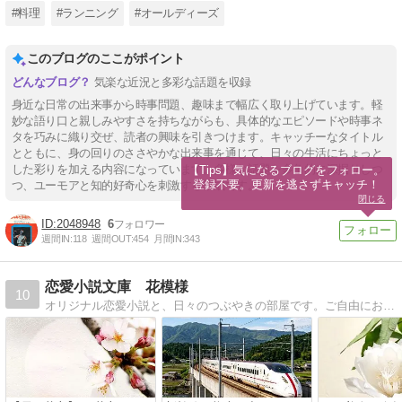
#料理
#ランニング
#オールディーズ
このブログのここがポイント
気楽な近況と多彩な話題を収録
身近な日常の出来事から時事問題、趣味まで幅広く取り上げています。軽
妙な語り口と親しみやすさを持ちながらも、具体的なエピソードや時事ネ
タを巧みに織り交ぜ、読者の興味を引きつけます。キャッチーなタイトル
とともに、身の回りのささやかな出来事を通じて、日々の生活にちょっと
した彩りを加える内容になっています。多様な話題を多角的に深掘りしつ
【Tips】気になるブログをフォロー。

登録不要。更新を逃さずキャッチ！
つ、ユーモアと知的好奇心を刺激する構成です。
閉じる
2048948
6
週間IN:
118
週間OUT:
454
月間IN:
343
恋愛小説文庫 花模様
10
オリジナル恋愛小説と、日々のつぶやきの部屋です。ご自由にお読みください。