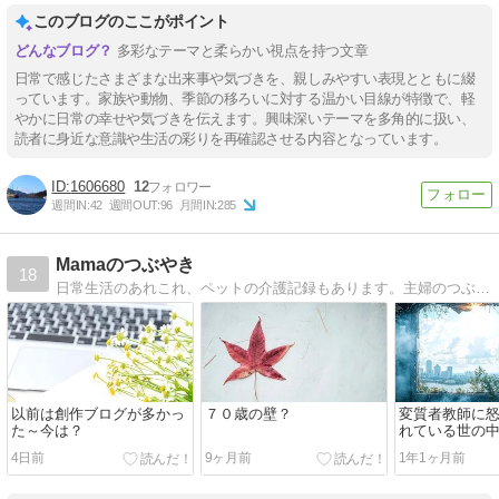
このブログのここがポイント
多彩なテーマと柔らかい視点を持つ文章
日常で感じたさまざまな出来事や気づきを、親しみやすい表現とともに綴
っています。家族や動物、季節の移ろいに対する温かい目線が特徴で、軽
やかに日常の幸せや気づきを伝えます。興味深いテーマを多角的に扱い、
読者に身近な意識や生活の彩りを再確認させる内容となっています。
1606680
12
週間IN:
42
週間OUT:
96
月間IN:
285
Mamaのつぶやき
18
日常生活のあれこれ、ペットの介護記録もあります。主婦のつぶやきです。
以前は創作ブログが多かっ
７０歳の壁？
変質者教師に
た～今は？
れている世の
4日前
9ヶ月前
1年1ヶ月前