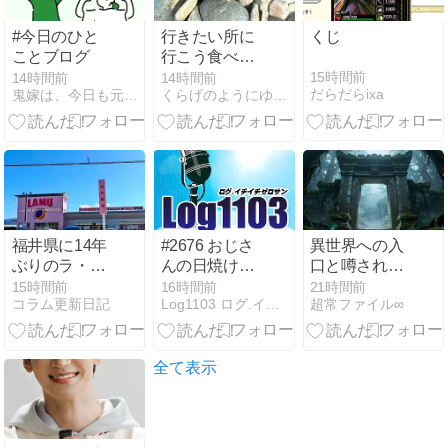
#今日のひと
行きたい所に
くじ
ことブログ
行こう食べた
いものを食べ
15時間前
14時間前
14時間前
だらだらixa
鬼嫁は、今日も元気に吠える！
くらげのようにゆらゆら
よう楽しく健
康に生きてい
く
福井県に14年
#2676 おじさ
異世界への入
ぶりのラ・ム
んの日焼け対
口と噂される
ー敦賀店が開
策。
場所の秘密
15時間前
16時間前
21時間前
コラム更新日記
Log1103 ログ.イチイチゼロサン
超常ファイル∞
店！15分前倒
し、初日の行
列と特売を現
地確認
全て表示