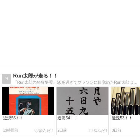
Run太郎が走る！！
9
『Run太郎の酔醒夢譚』50を過ぎてマラソンに目覚めたRun太郎は走って飲めば人生ケセラセラ\(^o^)／
近況55！！
近況54！！
近況53！！
13時間前
2日前
3日前