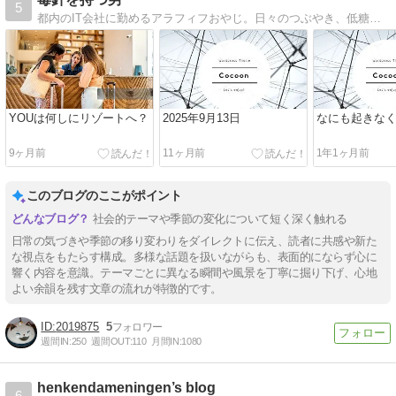
5
都内のIT会社に勤めるアラフィフおやじ。日々のつぶやき、低糖質ダイエットの経過報告、本や映画の感想、パワースポットレポートなどを発信している個人ブログです。
YOUは何しにリゾートへ？
2025年9月13日
なにも起きな
9ヶ月前
11ヶ月前
1年1ヶ月前
このブログのここがポイント
社会的テーマや季節の変化について短く深く触れる
日常の気づきや季節の移り変わりをダイレクトに伝え、読者に共感や新た
な視点をもたらす構成。多様な話題を扱いながらも、表面的にならず心に
響く内容を意識。テーマごとに異なる瞬間や風景を丁寧に掘り下げ、心地
よい余韻を残す文章の流れが特徴的です。
2019875
5
週間IN:
250
週間OUT:
110
月間IN:
1080
henkendameningen’s blog
6