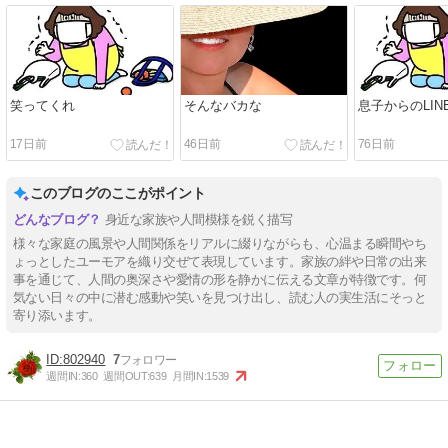
笑ってくれ
そんなバカな
息子からのLIN
17日前
46日前
76日前
このブログのここがポイント
身近な家族や人間模様を鋭く描写
様々な家庭の風景や人間関係をリアルに綴りながらも、心温まる瞬間やち
ょっとしたユーモアを織り交ぜて表現しています。家族の絆や日常の出来
事を通じて、人間の奥深さや愛情の形を静かに伝える文章が特徴です。何
気ない日々の中に潜む感動や笑いを見つけ出し、読む人の実生活にそっと
寄り添います。
802940
7
週間IN:
360
週間OUT:
639
月間IN:
1539