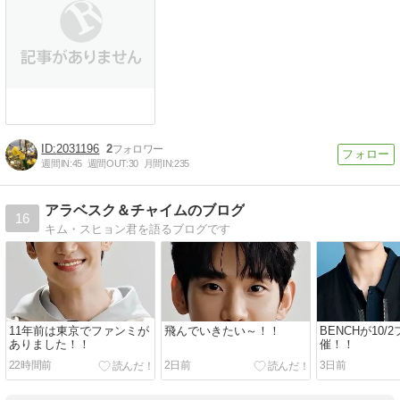
2031196
2
週間IN:
45
週間OUT:
30
月間IN:
235
アラベスク＆チャイムのブログ
16
キム・スヒョン君を語るブログです
11年前は東京でファンミが
飛んでいきたい～！！
BENCHが10
ありました！！
催！！
22時間前
2日前
3日前