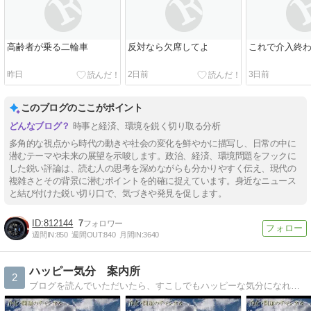
高齢者が乗る二輪車
反対なら欠席してよ
これで介入終
昨日
2日前
3日前
このブログのここがポイント
時事と経済、環境を鋭く切り取る分析
多角的な視点から時代の動きや社会の変化を鮮やかに描写し、日常の中に
潜むテーマや未来の展望を示唆します。政治、経済、環境問題をフックに
した鋭い評論は、読む人の思考を深めながらも分かりやすく伝え、現代の
複雑さとその背景に潜むポイントを的確に捉えています。身近なニュース
と結び付けた鋭い切り口で、気づきや発見を促します。
812144
7
週間IN:
850
週間OUT:
840
月間IN:
3640
ハッピー気分 案内所
2
ブログを読んでいただいたら、すこしでもハッピーな気分になれますように、がんばりたいと思いますー。