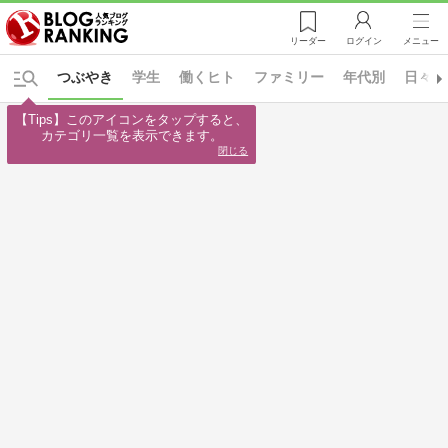
リーダー
ログイン
メニュー
つぶやき
学生
働くヒト
ファミリー
年代別
日々の
【Tips】このアイコンをタップすると、

カテゴリ一覧を表示できます。
閉じる