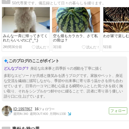
50代専業です。備忘録として日々の暮らしを綴ります。
みんな一斉に帰ってきてく
空も畑もカラカラ、さて私
わが家で楽し
れたらいいのに(^_^;)
の骨は？
2時間30分前
3日前
5日前
このブログのここがポイント
身近な出来事と四季折々の感動を丁寧に描く
多彩なエピソードが共感と微笑みを誘うブログです。家族やペット、身近
な交流を繊細に描写しながら、季節や出来事に寄り添う温かさを持ち合わ
せています。日常の一コマに潜む心温まる瞬間やふとした気づきを鋭く掬
い取り、それをシンプルかつ鮮やかに綴ることで、読者に寄り添う優しい
語り口に仕上げています。
1997867
16
週間IN:
340
週間OUT:
400
月間IN:
1330
毒針を持つ男