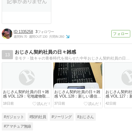
1335258
3
週間IN:
70
週間OUT:
130
月間IN:
260
おじさん契約社員の日々雑感
13
非モテ・陰キャの青春時代を拗らせた中年おじさん契約社員の日々の感じたことを思うがまま書きます。
おじさん契約社員の日々雑
おじさん契約社員の日々雑
おじさん契約
感 VOL.129：宅地建物取引
感 VOL.128：新しい通信サ
感 VOL.127
士試験の出願しました
ービスを契約しました
ルルーターを
18日前
37日前
42日前
#ガジェット
#契約社員
#ツーリング
#おじさん
#アマチュア無線