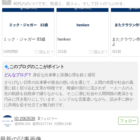
40代ののパパです。投資と、筋トレ。そして日々のつぶやき。
ミック・ジャガー 83歳
henken
またクラウン
よ
14時間前
2日前
3日前
このブログのここがポイント
身近な出来事と深層心理を鋭く描写
さりげない日常の出来事や過去の想い出を通じて、人間の本質や社会の風
景に鋭く切り込む文章が特徴です。権威や流行に流されず、一人一人の人
生の軌跡を自然体で綴りながらも、そこに潜む社会や人間関係の奥深さを
巧みに浮き彫りにしています。シンプルな言葉遣いながら、読み手に静か
に共鳴を促す仕立てが魅力的です。
2063539
3
週間IN:
224
週間OUT:
744
月間IN:
1040
最新の記事画像