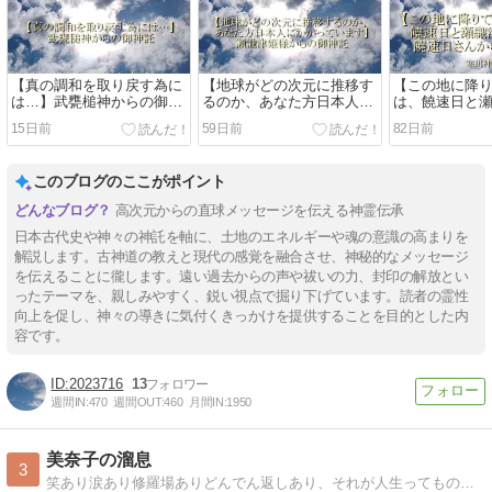
【真の調和を取り戻す為に
【地球がどの次元に推移す
【この地に降
は…】武甕槌神からの御神
るのか、あなた方日本人に
は、饒速日と
託
かかっています】
る】饒速日命
15日前
59日前
82日前
寒川神社
このブログのここがポイント
高次元からの直球メッセージを伝える神霊伝承
日本古代史や神々の神託を軸に、土地のエネルギーや魂の意識の高まりを
解説します。古神道の教えと現代の感覚を融合させ、神秘的なメッセージ
を伝えることに徿します。遠い過去からの声や祓いの力、封印の解放とい
ったテーマを、親しみやすく、鋭い視点で掘り下げています。読者の霊性
向上を促し、神々の導きに気付くきっかけを提供することを目的とした内
容です。
2023716
13
週間IN:
470
週間OUT:
460
月間IN:
1950
美奈子の溜息
3
笑あり涙あり修羅場ありどんでん返しあり、それが人生ってものよね