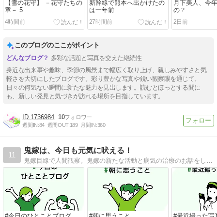
【雪の花守】 －花守たちの
新幹線で熊本へ出かけたの
月下美人、今
章－ 5
は一年前
の？
4時間前
27時間前
2日前
このブログのここがポイント
多彩な話題と写真を交えた継続性
身近な出来事や趣味、季節の風景まで幅広く取り上げ、親しみやすさと気
軽さを大切にしたブログです。彩り豊かな写真や鋭い観察眼を通じて、
日々の何気ない瞬間に新たな魅力を見出します。読むとほっとする間に
も、新しい発見と気づきが訪れる場所を目指しています。
1736984
10
週間IN:
84
週間OUT:
189
月間IN:
360
鬼嫁は、今日も元気に吠える！
11
鬼嫁目線で人間観察。鬼嫁の新たな活動と病気の治療のお話をしていきたいと思います。
#今日のひとことブログ
#朝に思うこと
#最近撮った写