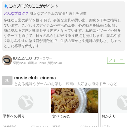
このブログのここがポイント
身近なアイテムの実用と癒しを追求
多様な日常の瞬間を掘り下げ、身近な道具や思い出、趣味を丁寧に描写し
ています。こだわりのアイテムや生活の工夫、心の動きを繊細に表現し、
身に染みる共感と興味を誘う内容となっています。私的エピソードや雑多
なテーマを通じて、日々の暮らしに寄り添う視点を提供します。読みやす
く親しみやすい語り口が特徴的で、生活の豊かさや趣味の楽しさ、ちょっ
とした感動を伝えます。
2127138
3
週間IN:
30
週間OUT:
190
月間IN:
140
music club_cinema
20
とある趣味やゲームのお話し、映画に大好きな海外ドラマなど…日常の雑記です
平和への祈り
食べてみた
おかえり！