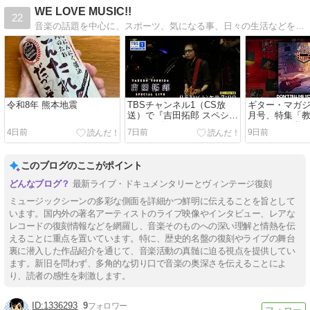
WE LOVE MUSIC!!
22
音楽の話題を中心に、スポーツ、気になる事、日々の生活などを綴っていきます。
令和8年 熊本地震
TBSチャンネル1（CS放
ギター・マガジン
送）で『吉田拓郎 スペシャ
月号、特集「
ルLIVE 春だったね2026』
テレキャス学」が
4日前
7日前
9日前
が8/1放送に（テレビ初独占
売。
放送）。
このブログのここがポイント
最新ライブ・ドキュメンタリーとヴィンテージ復刻
ミュージックシーンの多彩な側面を詳細かつ鮮明に伝えることを旨として
います。国内外の著名アーティストのライブ映像やインタビュー、レアな
レコードの復刻情報などを網羅し、音楽そのものへの深い理解と情熱を伝
えることに重点を置いています。特に、歴史的名盤の復刻やライブの舞台
裏に潜入した作品紹介を通じて、音楽活動の真髄に迫る視点を提供してい
ます。新旧を問わず、多角的な切り口で音楽の奥深さを伝えることによ
り、読者の感性を刺激します。
1336293
9