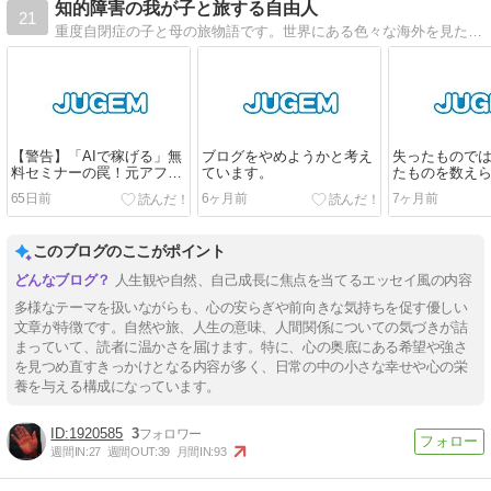
知的障害の我が子と旅する自由人
21
重度自閉症の子と母の旅物語です。世界にある色々な海外を見たり国内の旅をする内容ですが2024年から日々の日記も書き綴ります。不定期更新です。
【警告】「AIで稼げる」無
ブログをやめようかと考え
失ったもので
料セミナーの罠！元アフィ
ています。
たものを数え
リエイト詐欺の闇ルートを
なった時、人
65日前
6ヶ月前
7ヶ月前
暴露します。
このブログのここがポイント
人生観や自然、自己成長に焦点を当てるエッセイ風の内容
多様なテーマを扱いながらも、心の安らぎや前向きな気持ちを促す優しい
文章が特徴です。自然や旅、人生の意味、人間関係についての気づきが詰
まっていて、読者に温かさを届けます。特に、心の奥底にある希望や強さ
を見つめ直すきっかけとなる内容が多く、日常の中の小さな幸せや心の栄
養を与える構成になっています。
1920585
3
週間IN:
27
週間OUT:
39
月間IN:
93