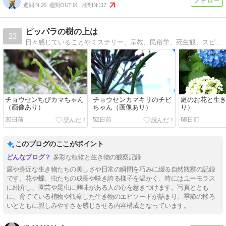
週間IN:
26
週間OUT:
91
月間IN:
117
ピッパラの樹の上は
23
日々感じていることやミステリー、宗教、民俗学、死生観、スピリチュアル、夢の話など思いのままに書き記します。
チョウセンちびカマちゃん
チョウセンカマキリのチビ
庭のお花と生
（画像あり）
ちゃん（画像あり）
り）
30日前
52日前
68日前
このブログのここがポイント
多彩な植物と生き物の観察記録
庭や身近な生き物たちの美しさや日常の瞬間を巧みに綴る自然観察の記録
です。花や蝶、虫たちの成長や咲き誇る様子を温かく、時にはユーモラス
に紹介し、園芸や昆虫に興味がある人の心を惹きつけます。写真ととも
に、育てている植物や観察した生き物のエピソードが詰まり、季節の移ろ
いとともに親しみやすさを感じさせる内容構成となっています。