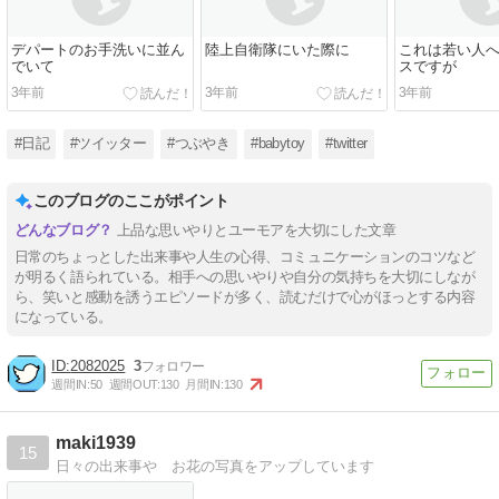
デパートのお手洗いに並ん
陸上自衛隊にいた際に
これは若い人
でいて
スですが
3年前
3年前
3年前
#日記
#ツイッター
#つぶやき
#babytoy
#twitter
このブログのここがポイント
上品な思いやりとユーモアを大切にした文章
日常のちょっとした出来事や人生の心得、コミュニケーションのコツなど
が明るく語られている。相手への思いやりや自分の気持ちを大切にしなが
ら、笑いと感動を誘うエピソードが多く、読むだけで心がほっとする内容
になっている。
2082025
3
週間IN:
50
週間OUT:
130
月間IN:
130
maki1939
15
日々の出来事や お花の写真をアップしています