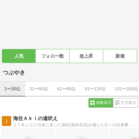
人気
フォロー数
急上昇
新着
つぶやき
1〜30位
31〜60位
61〜90位
91〜120位
121〜150位
画像表示
文字表示
海住Ａｋｉの遠吠え
1
２１年ぶりに日本に戻った海住(海外在住)が感じた日々の出来事・・・世界各地の写真集付き！！自らの海外旅行と世界各地の友人・知人からの情報を含めて、今まで通りの国際的な情報を発信します。