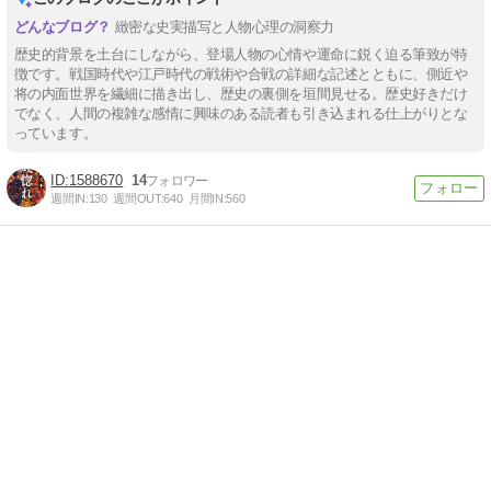
緻密な史実描写と人物心理の洞察力
歴史的背景を土台にしながら、登場人物の心情や運命に鋭く迫る筆致が特
徴です。戦国時代や江戸時代の戦術や合戦の詳細な記述とともに、側近や
将の内面世界を繊細に描き出し、歴史の裏側を垣間見せる。歴史好きだけ
でなく、人間の複雑な感情に興味のある読者も引き込まれる仕上がりとな
っています。
1588670
14
週間IN:
130
週間OUT:
640
月間IN:
560