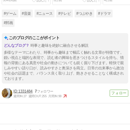
35時間前
3日前
4日前
#ゲーム
#音楽
#ニュース
#テレビ
#つぶやき
#ドラマ
#邦画
このブログのここがポイント
時事と趣味を絶妙に融合させる解説
多様なテーマにわたり、時事から趣味まで幅広く触れる文章が特徴です。
鋭い視点と端的な表現で、読む者の興味を惹きつけるスタイルを持ち、情
報の背後にある真意や社会の動きについても鋭く掘り下げます。軽快で親
しみやすい語り口が、読みやすさと奥深さを両立。日常の出来事から政治
や社会の話題まで、バランス良く取り上げ、飽きさせることなく構成され
ております。
1331484
7
週間IN:
27
週間OUT:
255
月間IN:
99