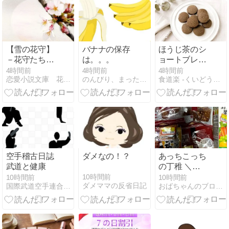
ブルーチーズ
【雪の花守】
バナナの保存
ほうじ茶のシ
－花守たちの
は。。。
ョートブレッ
章－ 5
ド
4時間前
4時間前
4時間前
恋愛小説文庫 花模様
のんびり、まったりと〜
食道楽 -くいどうらく-
空手稽古日誌
ダメなの！？
あっちこっち
武道と健康
の丁稚 ＼
(◎o◎)／！
10時間前
10時間前
10時間前
ダメママの反省日記
国際武道空手連合 白心塾
おばちゃんのブログに来てんかっ*^_^*