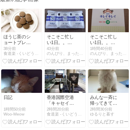
ほうじ茶のシ
そこそこ忙し
そこそこ忙し
ョートブレッ
い1日。。。
い1日。。。
ド
②
①
38分前
43分前
1時間40分前
食道楽 -くいどうらく-
のんびり、まったりと〜
のんびり、まったりと〜
日記
香港国際空港
みんな一斉に
「キャセイパ
帰ってきてく
シフィック航
れたらいいの
1時間50分前
2時間20分前
2時間30分前
Woo-Meow
食道楽 -くいどうらく-
ゆるりと暮す
空ザ・ピアフ
に(^_^;)
ァーストクラ
スラウンジ」