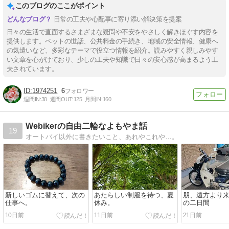
このブログのここがポイント
日常の工夫や心配事に寄り添い解決策を提案
日々の生活で直面するさまざまな疑問や不安をやさしく解きほぐす内容を
提供します。ペットの世話、公共料金の手続き、地域の安全情報、健康へ
の気遣いなど、多彩なテーマで役立つ情報を紹介。読みやすく親しみやす
い文章を心がけており、少しの工夫や知識で日々の安心感が高まるよう工
夫されています。
1974251
6
週間IN:
30
週間OUT:
125
月間IN:
160
Webikerの自由二輪なよもやま話
19
オートバイ以外に書きたいこと、あれやこれや…。
新しいゴムに替えて、次の
あたらしい制服を待つ、夏
朋、遠方より
仕事へ。
休み。
の二日間
10日前
11日前
21日前