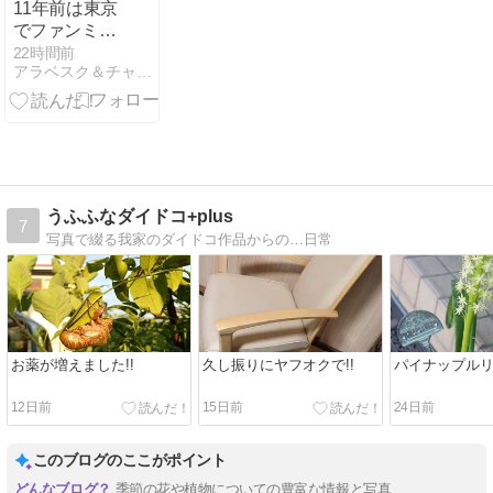
11年前は東京
でファンミが
ありまし
22時間前
アラベスク＆チャイムのブログ
た！！
うふふなダイドコ+plus
7
写真で綴る我家のダイドコ作品からの…日常
お薬が増えました!!
久し振りにヤフオクで!!
パイナップル
12日前
15日前
24日前
このブログのここがポイント
季節の花や植物についての豊富な情報と写真