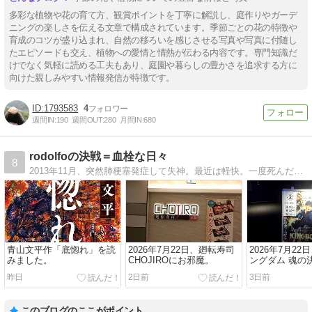
多彩な植物や花の育て方、観賞ポイントを丁寧に解説し、庭作りやガーデ
ニングの楽しさを伝える文章で構成されています。季節ごとの花の特徴や
育成のコツが盛り込まれ、自然の移ろいを感じさせる写真や写真に付随し
たエピソードも交え、植物への愛情と情熱が伝わる内容です。専門知識だ
けでなく気軽に読める工夫もあり、庭園や暮らしの豊かさを追求する方に
向けた親しみやすい情報発信が特徴です。
1793583
4
週間IN:
190
週間OUT:
280
月間IN:
680
rodolfoの決戦＝血栓な日々
8
2013年11月、突然肺梗塞発症して失神。最近は軽快。一度死んだせいか、より気ままな人生を送る。主なテーマは寿司、雑多な音楽と映像、ゴルフ、小説、映画。旅行。
青山文平作「底惚れ」を読
2026年7月22日、廻転寿司
2026年7月2
みました。
CHOJIROにお邪魔。
ングダム 魂の
した。
昨日
2日前
3日前
このブログのここがポイント