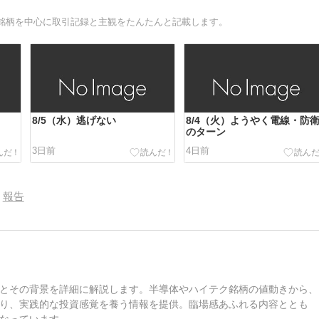
銘柄を中心に取引記録と主観をたんたんと記載します。
8/5（水）逃げない
8/4（火）ようやく電線・防
のターン
3日前
4日前
報告
とその背景を詳細に解説します。半導体やハイテク銘柄の値動きから、
り、実践的な投資感覚を養う情報を提供。臨場感あふれる内容ととも