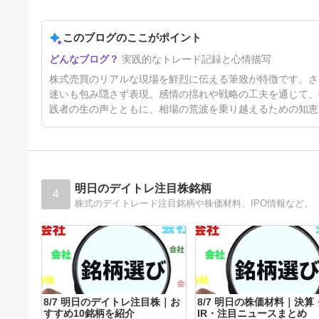
8月3日 俺はオワコン。
このブログのここがポイント
5日前
実践的なトレード記録と心情描写
株式売買のリアルな現場を鮮烈に伝える筆致が特徴です。さ
迷いも包み隠さず表現。感情の揺れや戦略の工夫を通じて、
践者の生の声とともに、相場の荒波を乗り越えるための知恵
明日のデイトレ注目株銘柄
4
株式のデイトレード注目銘柄や株価材料、IPO情報など。
8/7 明日のデイトレ注目株｜お
8/7 明日の株価材料｜決算
すすめ10銘柄を紹介
IR・注目ニュースまとめ