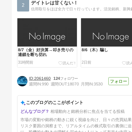
デイトレは甘くない！
2
信用取引をほぼ全力で日々行っています。活況銘柄、新興
8/7（金）好決算→叩き売りの
8/6（木）騙し
連鎖を断ち切れ
31時間前
2日前
2061460
124
週間IN:
990
週間OUT:
18070
月間IN:
3530
このブログのここがポイント
8/3（月）押しながら戻りを試
相場動向と銘柄分析に焦点を当てる投稿
す
5日前
市場の変動や銘柄の動きに鋭く視線を向け、日々の売買結果
リスク要因の洞察まで、リアルタイムの株式取引の裏側に迫