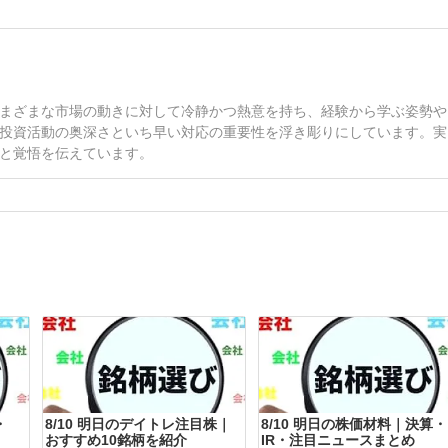
まざまな市場の動きに対して冷静かつ熱意を持ち、経験から学ぶ姿勢や
投資活動の奥深さといち早い対応の重要性を浮き彫りにしています。実
と覚悟を伝えています。
・
8/10 明日のデイトレ注目株｜
8/10 明日の株価材料｜決算・
おすすめ10銘柄を紹介
IR・注目ニュースまとめ