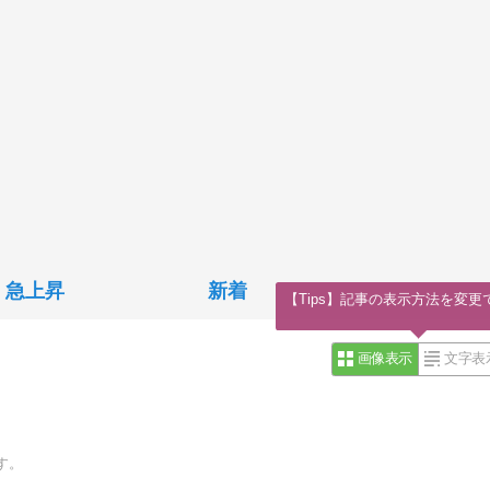
急上昇
新着
【Tips】記事の表示方法を変更
画像表示
文字表
す。