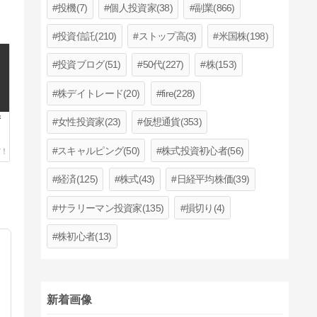
投機(7)
個人投資家(38)
副業(866)
投資信託(210)
ストップ高(3)
米国株(198)
投資ブログ(51)
50代(227)
株(153)
株デイトレード(20)
fire(228)
衛
女性投資家(23)
仮想通貨(353)
スキャルピング(50)
株式投資初心者(56)
経済(125)
株式(43)
日経平均株価(39)
サラリーマン投資家(135)
損切り(4)
株初心者(13)
新着画像