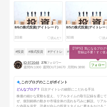
8/6の株式投資(デイトレード)
8/5の株式投資(デイトレー
2日前
3日前
【TIPS】気になるブログ
#投資
#株式投資
#デイトレ
#デイトレーダー
#株デ
登録は不要！すぐ使
972048
276
週間IN:
1000
週間OUT:
24670
月間IN:
3890
8/3の株式投資(デイトレード)
このブログのここがポイント
5日前
日次デイトレの細部にこだわる手法
株価の細かな変動を捉え、リアルタイムの取引記録を通じて
ぜ、個別銘柄の動きや市場全体の流れを巧みに解説。リアル
な内容を追究。読者が自らの投資スタイルに磨きをかけるこ