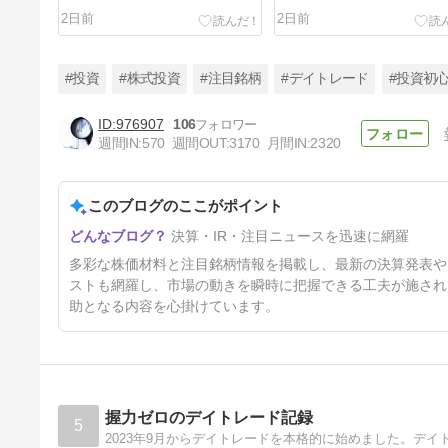
2日前
2日前
#投資
#株式投資
#注目銘柄
#デイトレード
#投資初
976907
106
週間IN:
570
週間OUT:
3170
月間IN:
2320
8/6 明日のデイトレ注目株｜お
すすめ10銘柄を紹介
このブログのここがポイント
3日前
決算・IR・注目ニュースを迅速に網羅
多彩な株価材料と注目銘柄情報を掲載し、最新の決算発表や
ストも網羅し、市場の動きを瞬時に把握できる工夫が施され
助となる内容を心掛けています。
握力ゼロのデイトレード記録
5