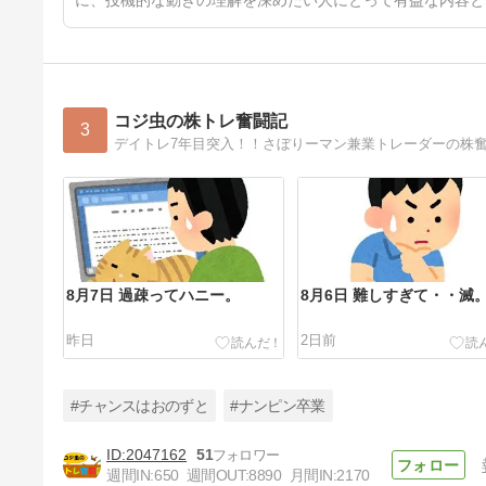
に、投機的な動きの理解を深めたい人にとって有益な内容と
コジ虫の株トレ奮闘記
3
8月7日 過疎ってハニー。
8月6日 難しすぎて・・滅
昨日
2日前
#チャンスはおのずと
#ナンピン卒業
2047162
51
週間IN:
650
週間OUT:
8890
月間IN:
2170