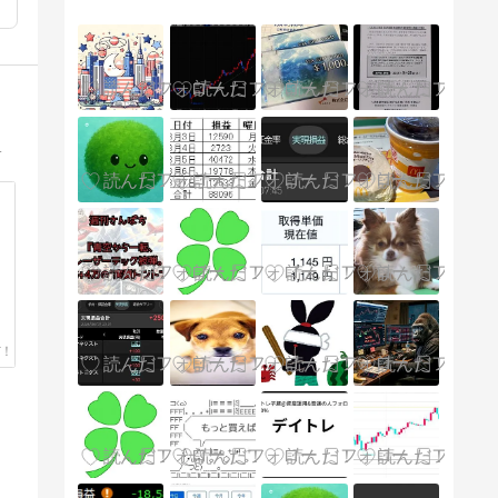
00万スタート→300万(YH)→33万(7月末)→退場か！？