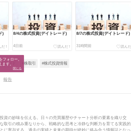
ド)
8/4の株式投資(デイトレード)
8/7の株式投資(デイトレード)
4日前
31時間前
をフォロー。

イトレード
#株取引
#株式投資情報
えます。
閉じる
報告
投資の妙味を伝える。日々の売買履歴やチャート分析の要素を織り交
な取引の積み重なりから、戦略的な思考と冷静な判断力を育てる実践的
とに寄与する、過去の実績と未来の期待が絶妙に絡み合う情報誌となっ