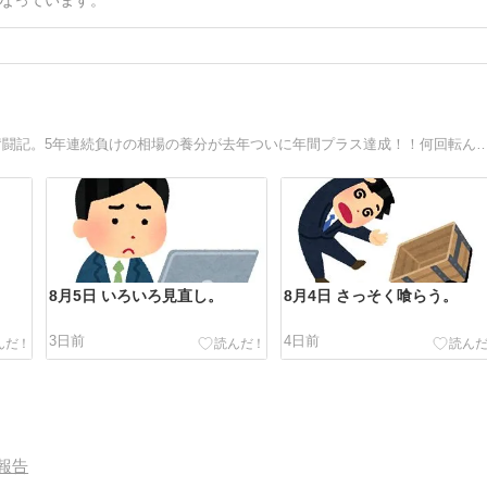
なっています。
デイトレ7年目突入！！さぼりーマン兼業トレーダーの株奮闘記。5年連続負けの相場の養分が去年ついに年間プラス達成！！何回転んでも立ち上がれ！今年は倍倍ファイトだ！！今年2
。
8月5日 いろいろ見直し。
8月4日 さっそく喰らう。
3日前
4日前
報告