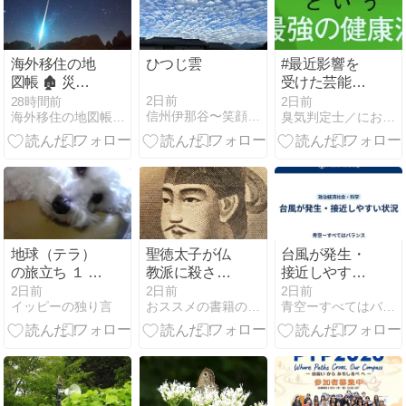
いよ・・いや
海外移住の地
ひつじ雲
#最近影響を
図帳 🏚 災害
受けた芸能
に対する住宅
人・・ホンマ
2日前
28時間前
2日前
信州伊那谷〜笑顔あふれる家づくり〜
海外移住の地図帳サイト作者からの緊急通知
臭気判定士／におい刑事のにおい１１０番
の強さ
でっかで、明
石家さんまさ
ん。収録は生
放送以上の緊
張があります
地球（テラ）
聖徳太子が仏
台風が発生・
の旅立ち １ セ
教派に殺され
接近しやすい
ドナからレム
ていなかった
状況
2日前
2日前
2日前
イッピーの独り言
おススメの書籍の紹介！
青空ーすべてはバランス
リアへ
ら日本はキリ
スト教国にな
っていた可能
性は無きにし
もあらず？
(親鸞とユダ