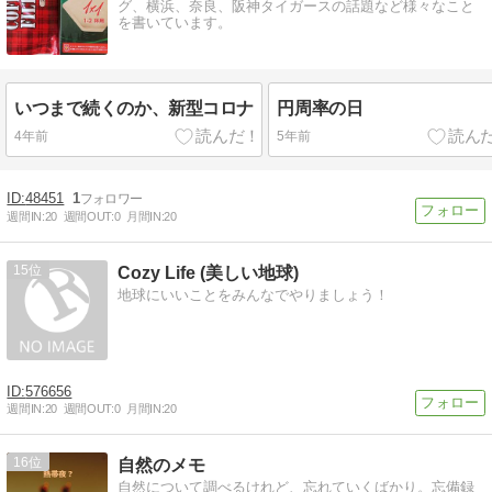
グ、横浜、奈良、阪神タイガースの話題など様々なこと
を書いています。
いつまで続くのか、新型コロナ
円周率の日
4年前
5年前
48451
1
週間IN:
20
週間OUT:
0
月間IN:
20
15
Cozy Life (美しい地球)
地球にいいことをみんなでやりましょう！
576656
週間IN:
20
週間OUT:
0
月間IN:
20
16
自然のメモ
自然について調べるけれど、忘れていくばかり。忘備録