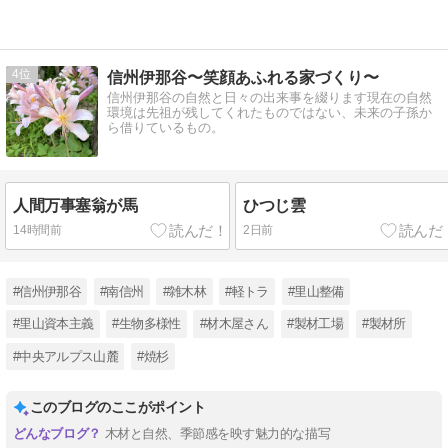
4
信州伊那谷〜笑顔あふれる家づくり〜
信州伊那谷の自然と日々の出来事を綴ります現在の自然
環境は先祖が残してくれたものではない、未来の子孫か
ら借りているもの。
人間万事塞翁が馬
ひつじ雲
14時間前
2日前
#信州伊那谷
#南信州
#雑木林
#軽トラ
#里山整備
#里山資本主義
#生物多様性
#材木屋さん
#製材工場
#製材所
#中央アルプス山麓
#焼杉
このブログのここがポイント
木材と自然、季節感を映す魅力的な描写