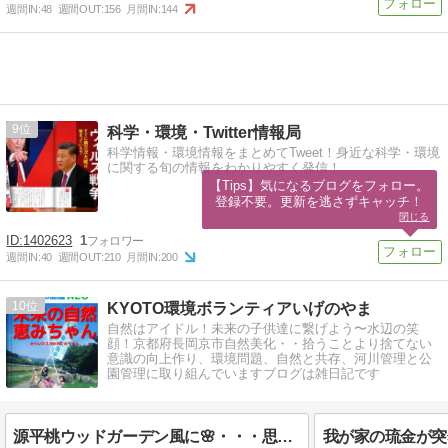
週間IN:
48
週間OUT:
156
月間IN:
144
9
科学・環境・Twitter情報局
科学情報・環境情報をまとめてTweet！身近な科学・環境
に関する旬の情報をわかりやすく発信！
【Tips】気になるブログをフォロー。

登録不要。更新を逃さずキャッチ！
閉じる
1402623
1
週間IN:
40
週間OUT:
210
月間IN:
200
10
KYOTO環境ボランティアいげのやま
自然はアイドル！未来の子供達に繋げよう〜水辺の笑
顔！京都府長岡京市自然美化・・拾うことより捨てない
意識の向上作り、環境問題、自然と共存、河川管理と公
園管理に取り組んでいますブログは雑日記です
源平桃ウッドガーデン風に🌸・・・思い出の双子桃の花＆🍃バジル炒飯＆慰労金