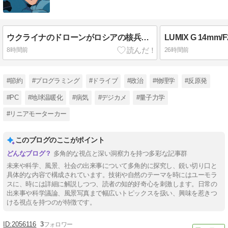
ウクライナのドローンがロシアの核兵器を無意味化しましたの?
8時間前
26時間前
#節約
#プログラミング
#ドライブ
#政治
#物理学
#反原発
#PC
#地球温暖化
#病気
#デジカメ
#量子力学
#リニアモーターカー
このブログのここがポイント
多角的な視点と深い洞察力を持つ多彩な記事群
未来や科学、風景、社会の出来事について多角的に探究し、鋭い切り口と
具体的な内容で構成されています。技術や自然のテーマを時にはユーモラ
スに、時には詳細に解説しつつ、読者の知的好奇心を刺激します。日常の
出来事や科学議論、風景写真まで幅広いトピックスを扱い、興味を惹きつ
ける視点を持つのが特徴です。
2056116
3