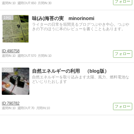
週間IN:
10
週間OUT:
650
月間IN:
30
19
味(み)海苔の実 minorinomi
ライターの日常を垣間見るブログつぶやき中心。つぶや
きの下のほうに本のレビューを書くこともあります。
490758
週間IN:
10
週間OUT:
570
月間IN:
10
20
自然エネルギーの利用 （blog版）
自然エネルギーを取り込みます太陽、風力、燃料電池な
どいじりたおします
790782
週間IN:
10
週間OUT:
70
月間IN:
10