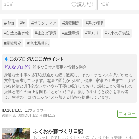
3日前
7日前
#植物
#魚
#ボランティア
#環境問題
#男の料理
#自然と生き物
#社会と環境
#生活環境
#草刈り
#未来の子供達
#環境異変
#地球温暖化
このブログのここがポイント
雑多な日常と実用的情報を融合
身近な出来事を多彩な視点から鋭く観察し、そのエッセンスを息づかせる
文章を追求しています。趣味の園芸からDIY、健康、家事の工夫まで、リア
ルな体験と具体的なノウハウを丁寧に紹介しており、読むことで暮らしの
振興と感性の向上を図ることが可能です。親しみやすさと鋭さを兼ね備
え、生活の一コマにスパイスを加える情報を提供しています。
1014183
13
週間IN:
26
週間OUT:
122
月間IN:
152
11
ふくおか森づくり日記
おしゃれで楽しいふくおかの森づくりの日々美味しい田