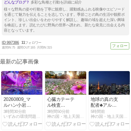
多彩な鳥種と行動を詳細に紹介
様々な野鳥の姿や行動を丁寧に観察し、躍動感あふれる映像やエピソード
を通じて魅力を伝えることを志しています。季節ごとの鳥の生活や観察ポ
イント、珍しい出会いをわかりやすく解説し、趣味の域を超えた深い興味
を喚起します。読むたびに野鳥の世界へ誘われ、新たな発見に出会える内
容となっています。
997386
11
週間IN:
75
週間OUT:
165
月間IN:
315
最新の記事画像
20260809_マ
心臓カテーテ
地球の真の支
ルハン小岩‗
ル検査
配者♣アルコ
久しぶりに沖
♣Cardiac
ン/キメラグル
3時間30分前
3時間50分前
5時間前
いずみの環境問題ブッタ斬り
神の国・地上天国の実現を目指して！
神の国・地上天国の実現を目指して！
海６
Catheterization♥
ープとは？
医療通訳♣ 冠
狀動脈造影♥