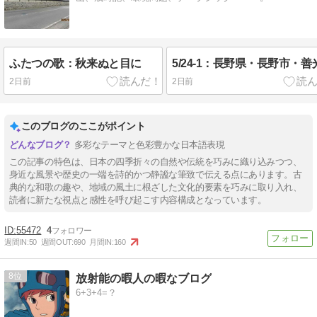
ふたつの歌：秋来ぬと目に
5/24-1：長野県・長野市・善
2日前
2日前
このブログのここがポイント
多彩なテーマと色彩豊かな日本語表現
この記事の特色は、日本の四季折々の自然や伝統を巧みに織り込みつつ、
身近な風景や歴史の一端を詩的かつ静謐な筆致で伝える点にあります。古
典的な和歌の趣や、地域の風土に根ざした文化的要素を巧みに取り入れ、
読者に新たな視点と感性を呼び起こす内容構成となっています。
55472
4
週間IN:
50
週間OUT:
690
月間IN:
160
8
放射能の暇人の暇なブログ
6+3+4=？