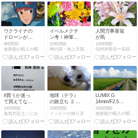
ウクライナの
イベルメクチ
人間万事塞翁
ドローンがロ
ン考！神軍天
が馬
シアの核兵器
使マドモアゼ
8時間前
10時間前
14時間前
放射能の暇人の暇なブログ
神の国・地上天国の実現を目指して！
信州伊那谷〜笑顔あふれる家づくり〜
を無意味化し
ル愛先生！
ましたの?
#買うか迷っ
地球（テラ）
LUMIX G
て買えてない
の旅立ち ２ フ
14mm/F2.5の
シリーズ・・
ラは祈り
分解レンズ清
14時間前
20時間前
26時間前
臭気判定士／におい刑事のにおい１１０番
イッピーの独り言
放射能の暇人の暇なブログ
本日、50歳の
掃が成功しま
誕生日なの
した(笑)
で、迷ってい
るアレをいよ