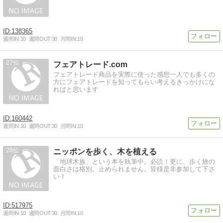
138365
週間IN:
10
週間OUT:
30
月間IN:
10
27
フェアトレード.com
フェアトレード商品を実際に使った感想一人でも多くの
方にフェアトレードを知ってもらい考えるきっかけにな
ればと思います
160442
週間IN:
10
週間OUT:
30
月間IN:
10
28
ニッポンを歩く、木を植える
「地球木族」という本を執筆中。必読！更に、歩く旅の
面白さは格別。止められません。皆様是非参加して下さ
い！
517975
週間IN:
10
週間OUT:
30
月間IN:
10