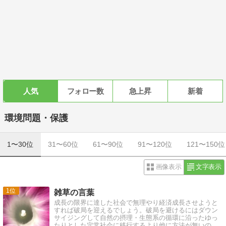
人気
フォロー数
急上昇
新着
環境問題・保護
1〜30位
31〜60位
61〜90位
91〜120位
121〜150位
画像表示
文字表示
1
雑草の言葉
成長の限界に達した社会で無理やり経済成長させようと
すれば破局を迎えるでしょう。破局を避けるにはダウン
サイジングして自然の摂理・生態系の循環に沿ったゆっ
たりとした定常社会に移行するより他に方法が無いので