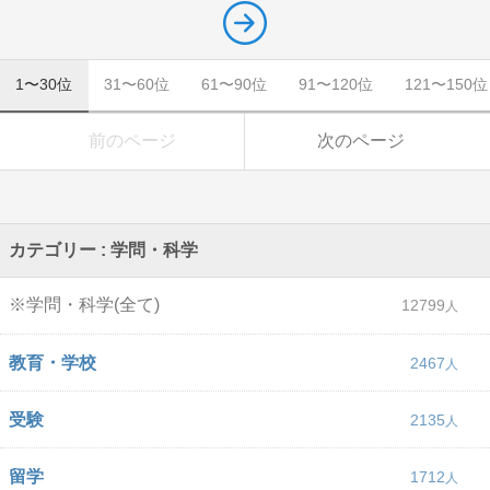
1〜30位
31〜60位
61〜90位
91〜120位
121〜150位
前のページ
次のページ
カテゴリー : 学問・科学
※学問・科学(全て)
12799
教育・学校
2467
受験
2135
留学
1712