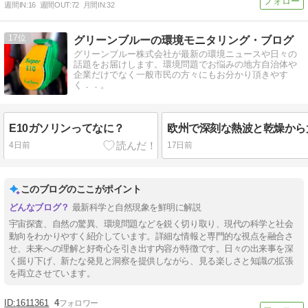
週間IN:
16
週間OUT:
72
月間IN:
32
17
グリーンブルーの環境モニタリング・ブログ
グリーンブルー株式会社が最新の環境ニュースや日々の
話題をお届けします。環境問題でお悩みの地方自治体や
企業だけでなく一般市民の方々にもお分かり頂きやす
く．．。
E10ガソリンってなに？
4日前
17日前
このブログのここがポイント
最新科学と自然現象を鮮明に解説
宇宙探査、自然の驚異、環境問題などを鋭く切り取り、現代の科学と社会
動向をわかりやすく紹介しています。詳細な情報と専門的な視点を融合さ
せ、未来への理解と好奇心を引き出す内容が特徴です。日々の出来事を深
く掘り下げ、新たな発見と洞察を提供しながら、見る楽しさと知識の拡張
を両立させています。
1611361
4