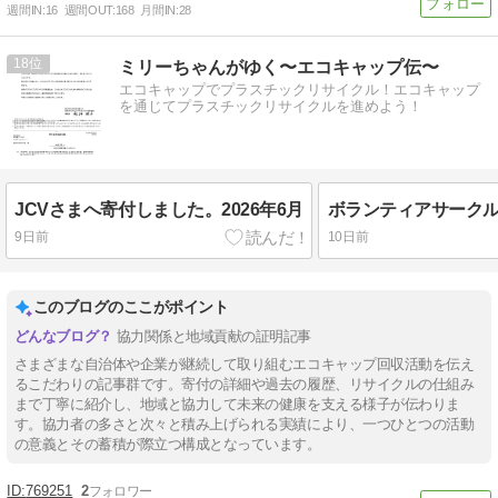
週間IN:
16
週間OUT:
168
月間IN:
28
18
ミリーちゃんがゆく〜エコキャップ伝〜
エコキャップでプラスチックリサイクル！エコキャップ
を通じてプラスチックリサイクルを進めよう！
JCVさまへ寄付しました。2026年6月
9日前
10日前
このブログのここがポイント
協力関係と地域貢献の証明記事
さまざまな自治体や企業が継続して取り組むエコキャップ回収活動を伝え
るこだわりの記事群です。寄付の詳細や過去の履歴、リサイクルの仕組み
まで丁寧に紹介し、地域と協力して未来の健康を支える様子が伝わりま
す。協力者の多さと次々と積み上げられる実績により、一つひとつの活動
の意義とその蓄積が際立つ構成となっています。
769251
2