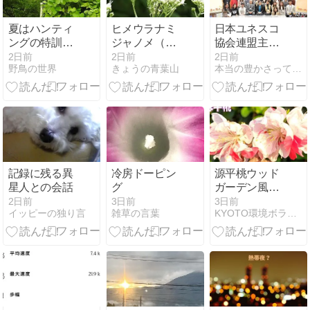
ヤ.キリスト)
夏はハンティ
ヒメウラナミ
日本ユネスコ
ングの特訓期
ジャノメ（姫
協会連盟主
チョウゲンボ
裏波蛇目)とヒ
催！出会いと
2日前
2日前
2日前
野鳥の世界
きょうの青葉山
本当の豊かさって何だろう - エコと生きる
ウ
ヨドリバナ(鵯
対話から、平
花)
和への一歩を
形にする
「PYP2026」
参加者募集
記録に残る異
冷房ドーピン
源平桃ウッド
星人との会話
グ
ガーデン風に
🌸・・・思い
2日前
3日前
3日前
イッピーの独り言
雑草の言葉
KYOTO環境ボランティアいげのやま
出の双子桃の
花＆🍃バジル
炒飯＆慰労金