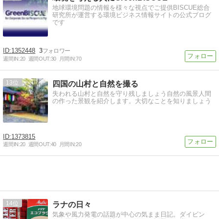
地球環境問題の情報を様々な視点でご提供BISCUE総合
研究所が運営する環境ビジネス情報サイトの公式ブログ
です
1352448
3
週間IN:
20
週間OUT:
30
月間IN:
70
13
四国の山村と自然を撮る
失われる山村と自然を守り残しましょう自然の風景人間
の作った景観を紹介します。大切なことを知りましょう
1373815
週間IN:
20
週間OUT:
40
月間IN:
20
14
ラナの日々
気象や風力発電の話題が中心の気まま日記。ダイビン