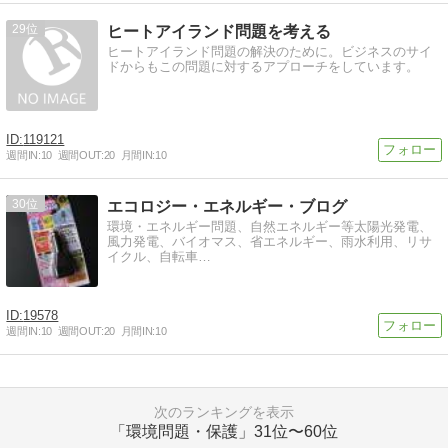
29
ヒートアイランド問題を考える
ヒートアイランド問題の解決のために。ビジネスのサイ
ドからもこの問題に対するアプローチをしています。
119121
週間IN:
10
週間OUT:
20
月間IN:
10
30
エコロジー・エネルギー・ブログ
環境・エネルギー問題、自然エネルギー等太陽光発電、
風力発電、バイオマス、省エネルギー、雨水利用、リサ
イクル、自転車…
19578
週間IN:
10
週間OUT:
20
月間IN:
10
次のランキングを表示
「環境問題・保護」
31位〜60位