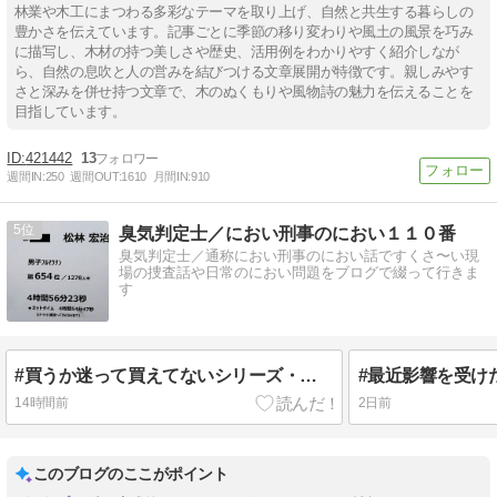
林業や木工にまつわる多彩なテーマを取り上げ、自然と共生する暮らしの
豊かさを伝えています。記事ごとに季節の移り変わりや風土の風景を巧み
に描写し、木材の持つ美しさや歴史、活用例をわかりやすく紹介しなが
ら、自然の息吹と人の営みを結びつける文章展開が特徴です。親しみやす
さと深みを併せ持つ文章で、木のぬくもりや風物詩の魅力を伝えることを
目指しています。
421442
13
週間IN:
250
週間OUT:
1610
月間IN:
910
5
臭気判定士／におい刑事のにおい１１０番
臭気判定士／通称におい刑事のにおい話ですくさ〜い現
場の捜査話や日常のにおい問題をブログで綴って行きま
す
#買うか迷って買えてないシリーズ・・本日、50歳の誕生日なので、迷っているアレをいよいよ・・いや
14時間前
2日前
このブログのここがポイント