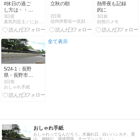
#休日の過ご
立秋の朝
熱帯夜も記録
し方は・・暑
的に
すぎる夏、酷
2日前
3日前
3日前
信州伊那谷〜笑顔あふれる家づくり〜
臭気判定士／におい刑事のにおい１１０番
自然のメモ
暑なので、と
にかく無理せ
ず、継続だけ
はしていくこ
全て表示
と
5/24-1：長野
県・長野市・
善光寺
2日前
おしゃれ手紙
7
おしゃれ手紙
おしゃれってなんだろう。木漏れ日、白いハンカチ、里
山、歳時記、環境問題、チープシック・・・。