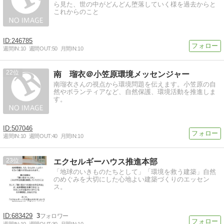
ら見た、世の中がどんどん堕落していく様を過去からと
これからのこと
246785
週間IN:
10
週間OUT:
50
月間IN:
10
22
南 瑠衣＠小笠原環境メッセンジャー
南瑠衣さんの視点から環境問題を伝えます。小笠原の自
然やボランティアなど、自然保護、環境活動を推進しま
す。
507046
週間IN:
10
週間OUT:
40
月間IN:
10
23
エクセルギーハウス推進本部
「地球のいきものたちとして」「環境を救う建築」自然
のめぐみを大切にした心地よい建築づくりのエッセン
ス。
683429
3