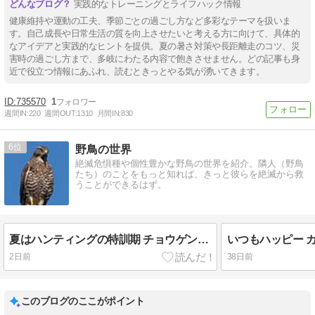
実践的なトレーニングとライフハック情報
健康維持や運動の工夫、季節ごとの過ごし方など多彩なテーマを扱いま
す。自己成長や日常生活の質を向上させたいと考える方に向けて、具体的
なアイデアと実践的なヒントを提供。夏の暑さ対策や長距離走のコツ、災
害時の過ごし方まで、多岐にわたる内容で飽きさせません。どの記事も身
近で役立つ情報にあふれ、読むときっとやる気が湧いてきます。
735570
1
週間IN:
220
週間OUT:
1310
月間IN:
830
6
野鳥の世界
絶滅危惧種や個性豊かな野鳥の世界を紹介。隣人（野鳥
たち）のことをもっと知れば、きっと彼らを絶滅から救
うことができるはず。
夏はハンティングの特訓期 チョウゲンボウ
いつもハッピー 
2日前
38日前
このブログのここがポイント