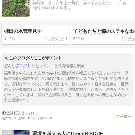
舎料理、美しい里山の写真、生きものエピソード、あ、
当然活動の案内報告も
棚田の水管理見学
子どもたちと森のステキな出
31日前
59日前
このブログのここがポイント
旬なイベントと教育情報を網羅
福岡県を中心にした自然や森林の活動情報を幅広く取り扱っています。季
節の催事や体験学習、地域の特集から防災や天気予報など実用的な内容ま
で、多彩なテーマを短く鋭く伝えます。親しみやすく親身な視点と、活動
の安全や参加のヒントを織り交ぜて、地域に根ざした暮らしの豊かさをサ
ポートしています。実践的な情報収集と、身近な自然への関心を深めたい
方に最適です。
224163
2
週間IN:
20
週間OUT:
260
月間IN:
70
12
環境を考える人にGreenBISCUE