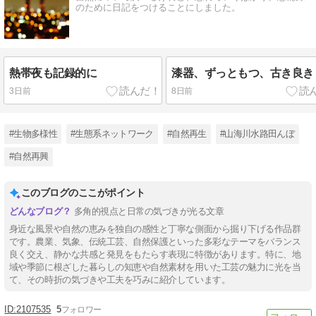
のために日記をつけることにしました。
熱帯夜も記録的に
漆器、ずっともつ、古き良き
3日前
8日前
#生物多様性
#生態系ネットワーク
#自然再生
#山海川水路田んぼ
#自然再興
このブログのここがポイント
多角的視点と日常の気づきが光る文章
身近な風景や自然の恵みを独自の感性と丁寧な側面から掘り下げる作品群
です。農業、気象、伝統工芸、自然保護といった多彩なテーマをバランス
良く交え、静かな共感と発見をもたらす表現に特徴があります。特に、地
域や季節に根ざした暮らしの知恵や自然素材を用いた工芸の魅力に光を当
て、その時折の気づきや工夫を巧みに紹介しています。
2107535
5