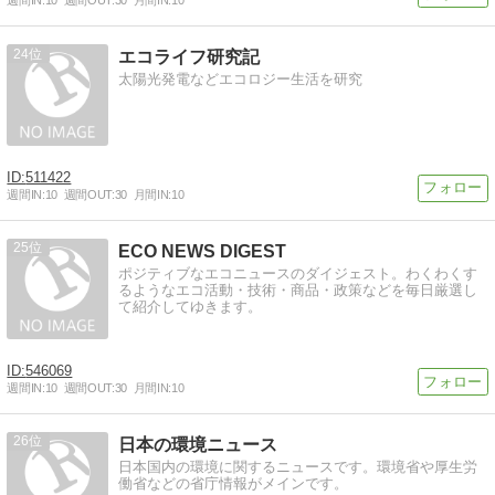
週間IN:
10
週間OUT:
30
月間IN:
10
24
エコライフ研究記
太陽光発電などエコロジー生活を研究
511422
週間IN:
10
週間OUT:
30
月間IN:
10
25
ECO NEWS DIGEST
ポジティブなエコニュースのダイジェスト。わくわくす
るようなエコ活動・技術・商品・政策などを毎日厳選し
て紹介してゆきます。
546069
週間IN:
10
週間OUT:
30
月間IN:
10
26
日本の環境ニュース
日本国内の環境に関するニュースです。環境省や厚生労
働省などの省庁情報がメインです。