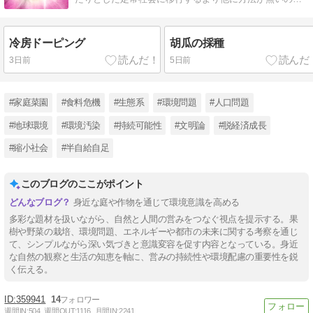
は？
冷房ドーピング
胡瓜の採種
3日前
5日前
#家庭菜園
#食料危機
#生態系
#環境問題
#人口問題
#地球環境
#環境汚染
#持続可能性
#文明論
#脱経済成長
#縮小社会
#半自給自足
このブログのここがポイント
身近な庭や作物を通じて環境意識を高める
多彩な題材を扱いながら、自然と人間の営みをつなぐ視点を提示する。果
樹や野菜の栽培、環境問題、エネルギーや都市の未来に関する考察を通じ
て、シンプルながら深い気づきと意識変容を促す内容となっている。身近
な自然の観察と生活の知恵を軸に、営みの持続性や環境配慮の重要性を鋭
く伝える。
359941
14
週間IN:
504
週間OUT:
1116
月間IN:
2241