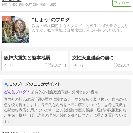
週間IN:
420
週間OUT:
330
月間IN:
1870
3
“しょう”のブログ
教育・環境問題中心のブログ。高校生の保護者でもあり
ますが、教育環境と自然環境に関心を持っています。
阪神大震災と熊本地震
女性天皇議論の前に
2日前
14日前
このブログのここがポイント
多角的な社会政治問題の分析と鋭い視点
国内外の社会政治問題や歴史に関するテーマを幅広く取り扱い、自らの視
点を鋭く提示します。専門的な内容を平易に解説しつつも、思考を刺激す
る鋭敏な表現を用いています。公的な議論や歴史認識、現代の政策動向な
どを深く掘り下げ、読者の理解と関心を引き出すことに重きを置いていま
す。