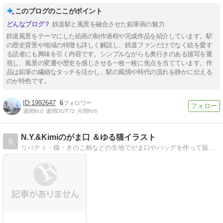
このブログのここがポイント
鉄道駅と風景を融合させた鉛筆画の魅力
鉄道風景をテーマにした絵画の制作過程や完成作品を紹介しています。駅
の歴史背景や地域の特徴も詳しく解説し、鉄道ファンだけでなく絵を愛す
る読者にも興味を引く内容です。シンプルながらも奥行きのある描写を重
視し、風景の変遷や歴史を感じさせる一枚一枚に焦点を当てています。作
品は鉛筆の繊細なタッチを活かし、駅の風情や時代の流れを静かに伝える
のが特色です。
1992647
6
週間IN:
0
週間OUT:
72
月間IN:
6
N.Y.&Kimiのがま口 ＆ゆる猫イラスト
5
リバティ・猫・きのこ柄などの生地でがま口やバッグを作って販売しています。気まぐれに日常や手描きの猫の絵も載せたりします。