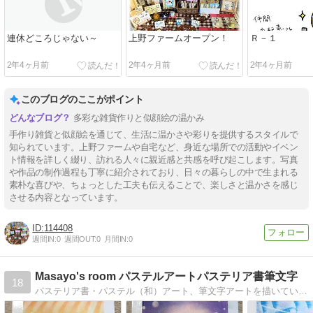
連休どころじゃない～
上野ファームオープン！
Ｒ－１
2年4ヶ月前
2年4ヶ月前
2年4ヶ月前
このブログのここがポイント
多彩な雑貨作りと似顔絵の温かみ
手作り雑貨と似顔絵を通じて、生活に温かさや彩りを提供するスタイルで
知られています。上野ファームや自宅など、身近な場所での活動やイベン
ト情報を詳しく綴り、訪れる人々に親近感と共感を呼び起こします。写真
や作品の制作過程も丁寧に紹介されており、日々の暮らしの中で生まれる
素朴な喜びや、ちょっとした工夫も伝えることで、楽しさと温かさを感じ
させる内容となっています。
114408
週間IN:
0
週間OUT:
0
月間IN:
0
Masayo's room パステルアートパステリア書筆文字
18
パステリア書・パステル（和）アート、筆文字アートを描いています。ご希望あれば土日にZoom（ズーム）講座承ります。初心者様からご経験者様まで様々な方に楽しんで頂ける絵たちです。