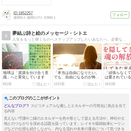
1852257
週間IN:
0
週間OUT:
2
月間IN:
1
夢結ぶ詩と絵のメッセージ・シトエ
6
人生をもっと輝くものへステップアップしたいあなたへ、必要なメッセージをインスピレーションで描きます
地球は「資源を分け合う意
「本当は自由になりたい。
「頑張らなく
識」へと変化しています
でも、自由になるのが怖
は愛されてい
い。」～観音様のエネルギ
様のエネルギー
8日前
13日前
18日前
ーワーク第3章を公開しま
章を公開～
し
このブログのここがポイント
スピリチュアルな癒しとエネルギーの可視化に焦点を当て
る内容
見えない守護やご縁のエネルギーを色や形として捉える方法や、神社や土
地とのつながりを深める話題を扱っています。レイキや薬師如来ヒーリン
グなどの伝授も紹介しながら、内なる流れや未来の運命について気づきを