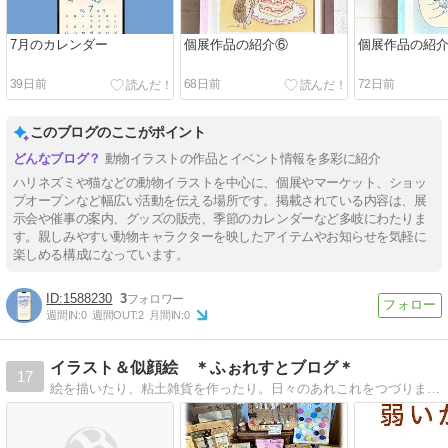
7月のカレンダー
個展作品の紹介⑥
個展作品の紹
39日前
68日前
72日前
このブログのここがポイント
動物イラストの作品とイベント情報を多彩に紹介
ハリネズミや猫などの動物イラストを中心に、個展やマーケット、ショッ
プオープンなど幅広い活動を伝える場所です。掲載されている内容は、展
示会や催事の案内、グッズの販売、季節のカレンダーなど多岐にわたりま
す。親しみやすい動物キャラクターを映したアイテムやお知らせを気軽に
楽しめる構成になっています。
1588230
3
週間IN:
0
週間OUT:
2
月間IN:
0
イラスト＆似顔絵 ＊ふぉれすとブログ＊
17
絵を描いたり、粘土雑貨を作ったり。日々のあれこれをつづります。