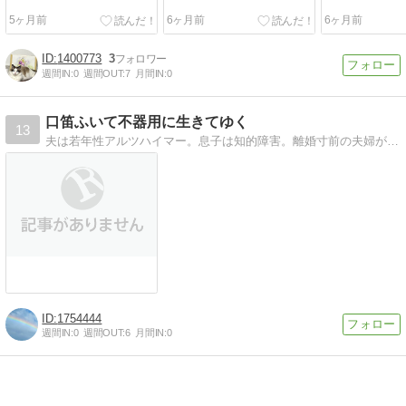
5ヶ月前
6ヶ月前
6ヶ月前
1400773
3
週間IN:
0
週間OUT:
7
月間IN:
0
口笛ふいて不器用に生きてゆく
13
夫は若年性アルツハイマー。息子は知的障害。離婚寸前の夫婦が、家族再生を目指し、不器用だけど笑顔いっぱい夢いっぱいで生きてゆく 。
1754444
週間IN:
0
週間OUT:
6
月間IN:
0