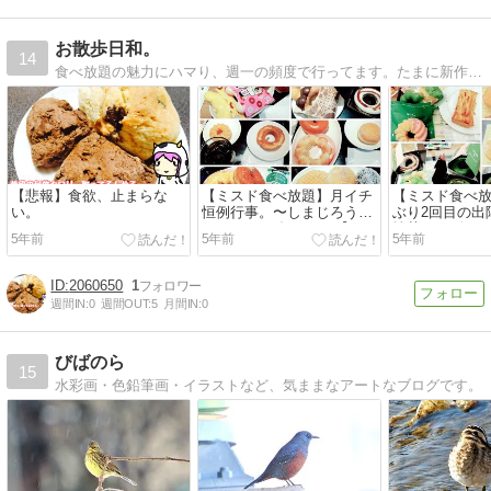
お散歩日和。
14
食べ放題の魅力にハマり、週一の頻度で行ってます。たまに新作スイーツレポもします。
【悲報】食欲、止まらな
【ミスド食べ放題】月イチ
【ミスド食べ放
い。
恒例行事。〜しまじろうと
ぶり2回目の出
みみりんを喰らう〜 【ミス
抹茶のレビュー
5年前
5年前
5年前
ド新商品】
【ミスド新商
2060650
1
週間IN:
0
週間OUT:
5
月間IN:
0
びばのら
15
水彩画・色鉛筆画・イラストなど、気ままなアートなブログです。