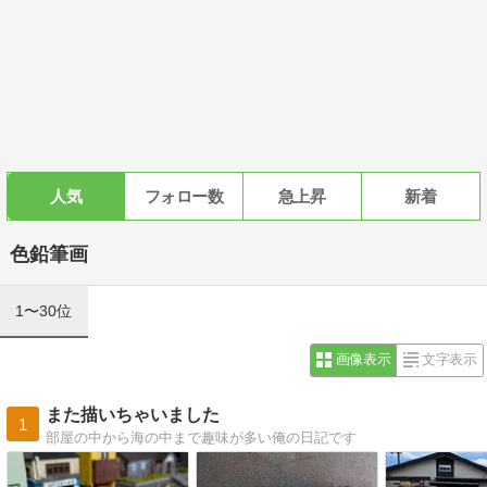
人気
フォロー数
急上昇
新着
色鉛筆画
1〜30位
画像表示
文字表示
また描いちゃいました
1
部屋の中から海の中まで趣味が多い俺の日記です