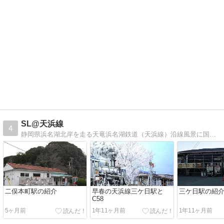
SL@天浜線
4
静岡県浜名湖北岸を走る天竜浜名湖鉄道（天浜線）沿線風景に国鉄二俣線（天浜線の前身）で走っていた蒸気機関車C58を合成させた鉛筆画と沿線紹介を掲載しています
二俣本町駅の紹介
早春の天浜線三ケ日駅と
三ケ日駅の紹
C58
5ヶ月前
1年11ヶ月前
1年11ヶ月前