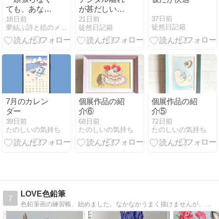
ても、あなた
が甚だしい＾
は愛されてい
＾：
37日前
18日前
21日前
徒然日記箱
夢結ぶ詩と絵のメッセージ・シトエ
徒然日記箱
る。」～観音
様のエネルギ
ーワーク第2
章を公開～
7月のカレン
個展作品の紹
個展作品の紹
ダー
介⑥
介⑤
39日前
68日前
72日前
たのしいの気持ち
たのしいの気持ち
たのしいの気持ち
LOVE色鉛筆
7
色鉛筆画の練習帳、始めました。なかなかうまく描けませんが、奮闘しています。よろしかったらご覧ください。