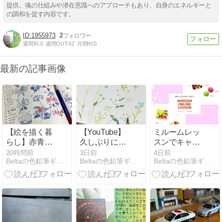
提供。魂の仕組みや潜在意識へのアプローチもあり、自身のエネルギーと
の調和を促す内容です。
1955973
2
週間IN:
0
週間OUT:
42
月間IN:
0
最新の記事画像
【絵を描く暮
【YouTube】
ミルームレッ
らし】赤青鉛
久しぶりに更
スンでキャン
筆の花日記
新しました
ペーンです。
20時間前
3日前
4日前
Beltaの色鉛筆ギャラリー
Beltaの色鉛筆ギャラリー
Beltaの色鉛筆ギャラリー