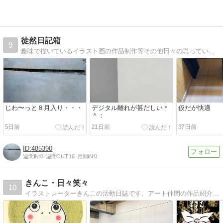
徒然日記箱
9
趣味で描いているイラスト画の作品制作等その他日々の思っていることなんかも綴ってます（；^ ^）
じわ〜っと８月入り・・・
デジタル離れが甚だしい＾
仮だが快適
＾：
5日前
21日前
37日前
485390
週間IN:
0
週間OUT:
16
月間IN:
0
きんこ・日々笑々
10
イラストレーターきんこの活動日誌です。アート仲間の作品紹介やきんこの作品や仕事のことも少し。