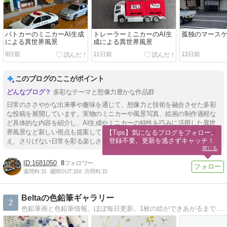
パトカーのミニカーAI生成
トレーラーミニカーのAI生
孤独のマース
による異世界風景
成による異世界風景
9日前
11日前
13日前
このブログのここがポイント
多彩なテーマと想像力豊かな作品群
日常のささやかな出来事や趣味を通じて、想像力と技術を融合させた多彩
な投稿を展開しています。実物のミニカーや風景写真、絵画の制作過程な
ど具体的な内容を紹介し、AI生成やミニカーの特性を巧みに活用した異世
界風景など新しい視点も提案しています。親しみやすさと創造性を兼ね備
【Tips】気になるブログをフォロー。

登録不要。更新を逃さずキャッチ！
え、さりげない日常を彩る楽しさを伝えています。
閉じる
1681050
8
週間IN:
15
週間OUT:
150
月間IN:
15
Beltaの色鉛筆ギャラリー
2
色鉛筆画と色鉛筆情報。ほぼ毎日更新。1枚の絵ができあがるまでのメイキングもあります。