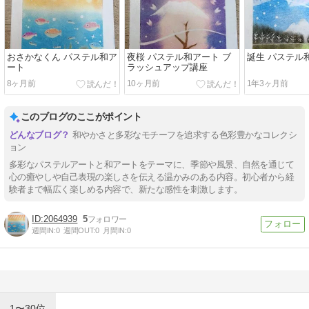
おさかなくん パステル和ア
夜桜 パステル和アート ブ
誕生 パステル
ート
ラッシュアップ講座
8ヶ月前
10ヶ月前
1年3ヶ月前
このブログのここがポイント
和やかさと多彩なモチーフを追求する色彩豊かなコレクシ
ョン
多彩なパステルアートと和アートをテーマに、季節や風景、自然を通じて
心の癒やしや自己表現の楽しさを伝える温かみのある内容。初心者から経
験者まで幅広く楽しめる内容で、新たな感性を刺激します。
2064939
5
週間IN:
0
週間OUT:
0
月間IN:
0
1〜30位