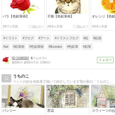
バラ【色鉛筆画】
子猫【色鉛筆画】
オレンジ【色
2年7ヶ月前
2年8ヶ月前
2年8ヶ月前
#イラスト
#ブログ
#アート
#イラストブログ
#絵
#絵画
#art
#鉛筆画
#色鉛筆画
#illustrator
#色鉛筆
#鉛筆
2106583
6
週間IN:
0
週間OUT:
10
月間IN:
0
うちのこ
12
ペットの絵を色鉛筆で描いて紹介しています我が家の「うちのこ」８歳キジトラにゃんにも会いに来てくださいね。
パンジー
窓辺
スウィーツの