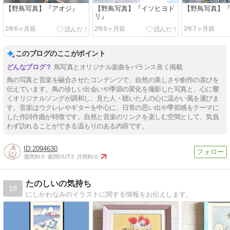
【野鳥写真】『アオジ』
【野鳥写真】『イソヒヨド
【野鳥写真】
リ』
2年6ヶ月前
2年6ヶ月前
2年7ヶ月前
このブログのここがポイント
鳥写真とオリジナル楽曲をバランス良く掲載
鳥の写真と音楽を融合させたコンテンツで、自然の美しさや創作の喜びを
伝えています。鳥の珍しい出会いや季節の変化を撮影した写真と、心に響
くオリジナルソングが調和し、見た人・聴いた人の心に温かい風を運びま
す。音楽はウクレレやギターを中心に、日常の思い出や季節感をテーマに
した作詞作曲が特徴です。自然と音楽のリンクを楽しむ空間として、気負
わず訪れることができる温もりのある内容です。
2094630
週間IN:
0
週間OUT:
3
月間IN:
0
たのしいの気持ち
16
にしかわなみのイラストに関する情報をお伝えします。