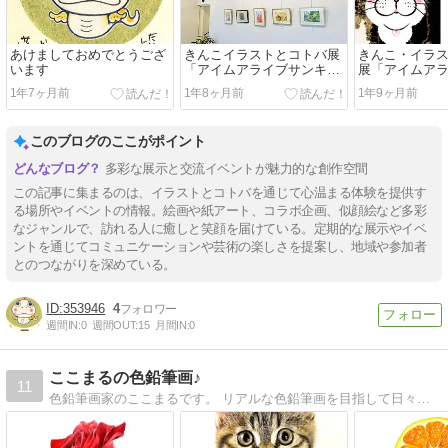
あけましておめでとうござ
きんこイラストとコトバ展
きんこ・イラ
います
「アイムアライブサンキ
展「アイムア
ュ。」第2弾！
ュ。」@森珈
1年7ヶ月前
1年8ヶ月前
1年9ヶ月前
このブログのここがポイント
多彩な展示と交流イベントが魅力的な創作空間
この記事に集まるのは、イラストとコトバを通じて心温まる体験を提供す
る場所やイベントの情報。絵画や紙アート、コラボ企画、似顔絵など多彩
なジャンルで、訪れる人に癒しと笑顔を届けている。定期的な展示やイベ
ントを通じてコミュニケーションや芸術の楽しさを提案し、地域や参加者
とのつながりを深めている。
353946
4
週間IN:
0
週間OUT:
15
月間IN:
0
ここまるの色鉛筆画♪
11
色鉛筆画家のここまるです。 リアルな色鉛筆画を目指して日々描いてます。