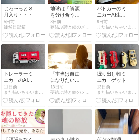
じわ〜っと８
地球は「資源
パトカーのミ
月入り・・・
を分け合う意
ニカーAI生成
識」へと変化
による異世界
5日前
8日前
9日前
徒然日記箱
夢結ぶ詩と絵のメッセージ・シトエ
また描いちゃいました
しています
風景
トレーラーミ
「本当は自由
掘り出し物ミ
ニカーのAI生
になりたい。
ニカーゲット
成による異世
でも、自由に
11日前
13日前
13日前
また描いちゃいました
夢結ぶ詩と絵のメッセージ・シトエ
また描いちゃいました
界風景
なるのが怖
い。」～観音
様のエネルギ
ーワーク第3
章を公開しま
し
「頑張らなく
デジタル離れ
仮だが快適