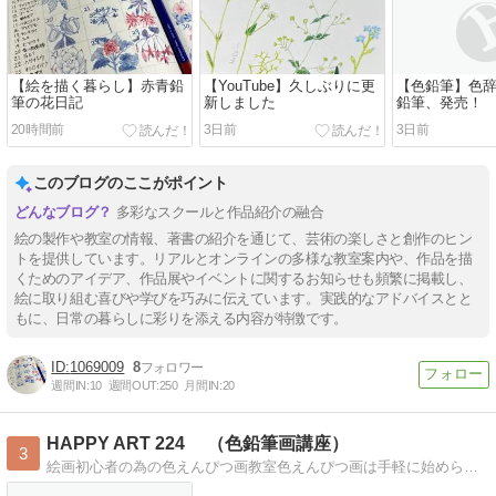
【絵を描く暮らし】赤青鉛
【YouTube】久しぶりに更
【色鉛筆】色
筆の花日記
新しました
鉛筆、発売！
20時間前
3日前
3日前
このブログのここがポイント
多彩なスクールと作品紹介の融合
絵の製作や教室の情報、著書の紹介を通じて、芸術の楽しさと創作のヒン
トを提供しています。リアルとオンラインの多様な教室案内や、作品を描
くためのアイデア、作品展やイベントに関するお知らせも頻繁に掲載し、
絵に取り組む喜びや学びを巧みに伝えています。実践的なアドバイスとと
もに、日常の暮らしに彩りを添える内容が特徴です。
1069009
8
週間IN:
10
週間OUT:
250
月間IN:
20
HAPPY ART 224 （色鉛筆画講座）
3
絵画初心者の為の色えんぴつ画教室色えんぴつ画は手軽に始められますが本格的に描ける様にお伝えしていきます。