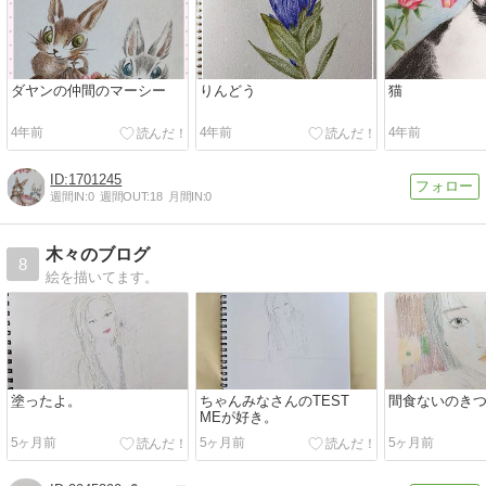
ダヤンの仲間のマーシー
りんどう
猫
4年前
4年前
4年前
1701245
週間IN:
0
週間OUT:
18
月間IN:
0
木々のブログ
8
絵を描いてます。
塗ったよ。
ちゃんみなさんのTEST
間食ないのき
MEが好き。
5ヶ月前
5ヶ月前
5ヶ月前