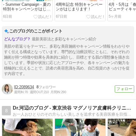
- Summer Campaign - 夏の
4周年記念 特別キャンペー
4月・5月は「
特別キャンペーンがはじま
ンがはじまります！
ビューティキ
ります！
6日前
67日前
5ヶ月前
このブログのここがポイント
最新美容法と多彩なキャンペーン紹介
美肌や若返りをテーマに、多彩な美容施術やキャンペーン情報をわかりや
すく伝える構成となっています。専門的な治療説明とともに、それぞれの
施術が持つ特徴や効果を具体的に紹介し、目標とする肌の理想像を描き出
しています。季節や状況に応じたアプローチや、各キャンペーンの魅力を
積極的に伝えることで、読者の美容意識を高め、自己投資のきっかけを促
す内容です。
2089634
8
週間IN:
70
週間OUT:
210
月間IN:
290
Dr.河辺のブログ - 東京渋谷 マグノリア皮膚科クリニック
8
お一人おひとりのその方らしい美しさを追求する美容医療を目指しています。長年の皮膚科専門医としての経験と、日々の研究に基づいた最適な治療法を提案します。あなたらしい美しさを引き出すための美容情報をお届けします！