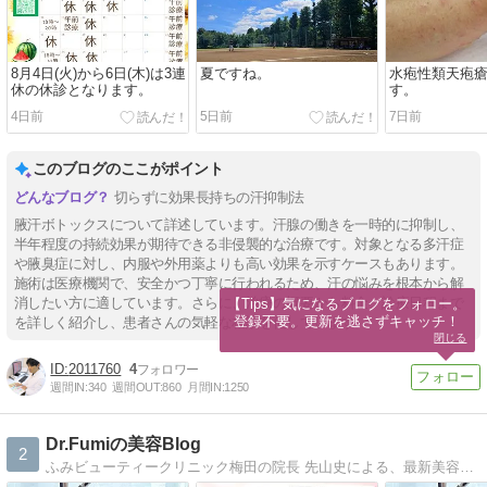
8月4日(火)から6日(木)は3連
夏ですね。
水疱性類天疱
休の休診となります。
す。
4日前
5日前
7日前
このブログのここがポイント
切らずに効果長持ちの汗抑制法
腋汗ボトックスについて詳述しています。汗腺の働きを一時的に抑制し、
半年程度の持続効果が期待できる非侵襲的な治療です。対象となる多汗症
や腋臭症に対し、内服や外用薬よりも高い効果を示すケースもあります。
施術は医療機関で、安全かつ丁寧に行われるため、汗の悩みを根本から解
消したい方に適しています。さらに、治療の概要から料金、診療日程まで
【Tips】気になるブログをフォロー。

登録不要。更新を逃さずキャッチ！
を詳しく紹介し、患者さんの気軽な相談を促しています。
閉じる
2011760
4
週間IN:
340
週間OUT:
860
月間IN:
1250
Dr.Fumiの美容Blog
2
ふみビューティークリニック梅田の院長 先山史による、最新美容施術についてのブログ。21歳・18歳・12歳の3人の子供の母親であり、子育てなど日常生活についても書いています。