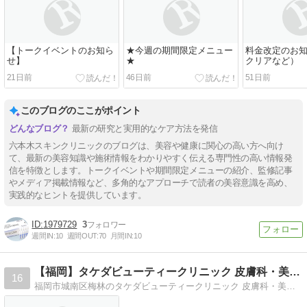
【トークイベントのお知ら
★今週の期間限定メニュー
料金改定のお
せ】
★
クリアなど）
21日前
46日前
51日前
このブログのここがポイント
最新の研究と実用的なケア方法を発信
六本木スキンクリニックのブログは、美容や健康に関心の高い方へ向け
て、最新の美容知識や施術情報をわかりやすく伝える専門性の高い情報発
信を特徴とします。トークイベントや期間限定メニューの紹介、監修記事
やメディア掲載情報など、多角的なアプローチで読者の美容意識を高め、
実践的なヒントを提供しています。
1979729
3
週間IN:
10
週間OUT:
70
月間IN:
10
【福岡】タケダビューティークリニック 皮膚科・美容皮膚科
16
福岡市城南区梅林のタケダビューティークリニック 皮膚科・美容皮膚科のドクター・武田りわのブログです。