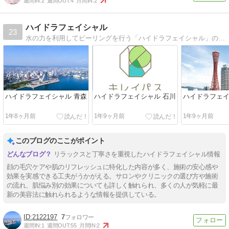
週間IN:
2
週間OUT:
4
月間IN:
2
ハイドラフェイシャル
23
水の力を利用してピーリングを行う「ハイドラフェイシャル」の気になる情報をまとめてます。
ハイドラフェイシャル 青森
ハイドラフェイシャル 石川
ハイドラフェイ
1年8ヶ月前
1年9ヶ月前
1年9ヶ月前
このブログのここがポイント
リラックスと丁寧さを重視したハイドラフェイシャル情報
顔の毛穴ケアや肌のリフレッシュに特化した内容が多く、施術の安心感や
効果を実感できる工夫がうかがえる。サロンやクリニックの選び方や施術
の流れ、肌悩み別の効果についても詳しく触れられ、多くの人が気軽に最
新の美容法に触れられるような情報を提供している。
2122197
7
週間IN:
1
週間OUT:
55
月間IN:
2