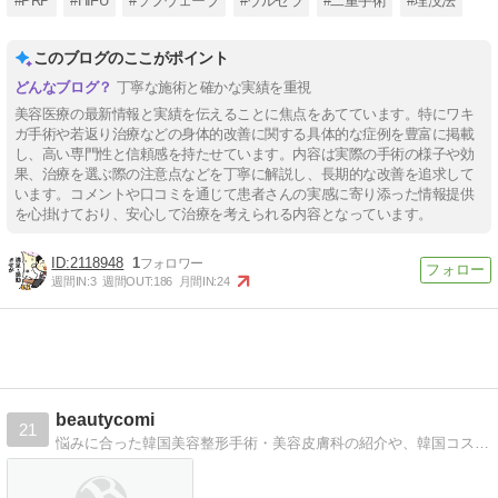
#PRP
#HIFU
#ソフウェーブ
#ウルセラ
#二重手術
#埋没法
このブログのここがポイント
丁寧な施術と確かな実績を重視
美容医療の最新情報と実績を伝えることに焦点をあてています。特にワキ
ガ手術や若返り治療などの身体的改善に関する具体的な症例を豊富に掲載
し、高い専門性と信頼感を持たせています。内容は実際の手術の様子や効
果、治療を選ぶ際の注意点などを丁寧に解説し、長期的な改善を追求して
います。コメントや口コミを通じて患者さんの実感に寄り添った情報提供
を心掛けており、安心して治療を考えられる内容となっています。
2118948
1
週間IN:
3
週間OUT:
186
月間IN:
24
beautycomi
21
悩みに合った韓国美容整形手術・美容皮膚科の紹介や、韓国コスメ・韓国観光などご紹介