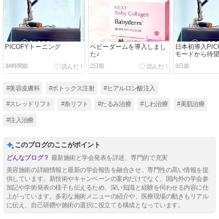
PICOFYトーニング
ベビーダームを導入しまし
日本初導入PIC
た♪
モードから待
ザーです♪
34時間前
2日前
3日前
#美容皮膚科
#ボトックス注射
#ヒアルロン酸注入
#スレッドリフト
#糸リフト
#たるみ治療
#しわ治療
#美肌治療
#注入治療
このブログのここがポイント
最新施術と学会発表を詳述、専門的で充実
美容施術の詳細情報と最新の学会報告を融合させ、専門性の高い情報を提
供しています。新技術やキャンペーンの案内だけでなく、国内外の学会参
加記や学術発表の様子も伝えるため、深い知識と経験を伺わせる内容に仕
上がっています。多彩な施術メニューの紹介や、医療現場の動きもリアル
に伝え、自己研鑽や施術の選択に役立てる構成となっています。