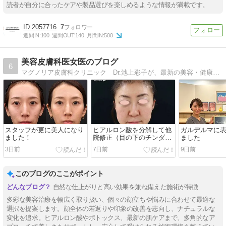
読者が自分に合ったケアや製品選びを楽しめるような情報が満載です。
2057716
7
週間IN:
100
週間OUT:
140
月間IN:
500
美容皮膚科医女医のブログ
6
マグノリア皮膚科クリニック Dr.池上彩子が、最新の美容・健康・アンチエイジング情報を綴ります。美容皮膚科医が、キレイになりたい全ての女性に美容情報をお届けいたします！
スタッフが更に美人になり
ヒアルロン酸を分解して他
ガルデルマに
ました！
院修正（目の下のチンダル
ました
現象とその補正）
3日前
7日前
9日前
このブログのここがポイント
自然な仕上がりと高い効果を兼ね備えた施術が特徴
多彩な美容治療を幅広く取り扱い、個々の顔立ちや悩みに合わせて最適な
選択を提案します。顔全体の若返りや印象の改善を志向し、ナチュラルな
変化を追求。ヒアルロン酸やボトックス、最新の肌ケアまで、多角的なア