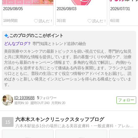
2026/08/05
2026/08/03
2026/07/31
18時間前
3日前
6日前
このブログのここがポイント
専門知識とトレンド追跡の融合
美容医療やスキンケアの最新トピックスを鋭い視点で伝え、専門的な知見
と共に実用的な情報を提供しています。肌の基盤づくりや内面ケア、治療
方法から最新のキャンペーン情報まで、多角的な視点で解説し、内側から
の美しさを追求する方にとって価値ある内容を展開します。フランクな語
り口とともに、普段の生活にすぐ役立つ情報やアドバイスをお届けし、読
めばきっと新しい発見とインスピレーションを得られる構成となっていま
す。
1939688
5
週間IN:
10
週間OUT:
240
月間IN:
20
六本木スキンクリニックスタッフブログ
15
六本木駅徒歩1分の場所にある美容皮膚科・一般皮膚科・アレルギー診療・保険診療を行っているクリニックです。