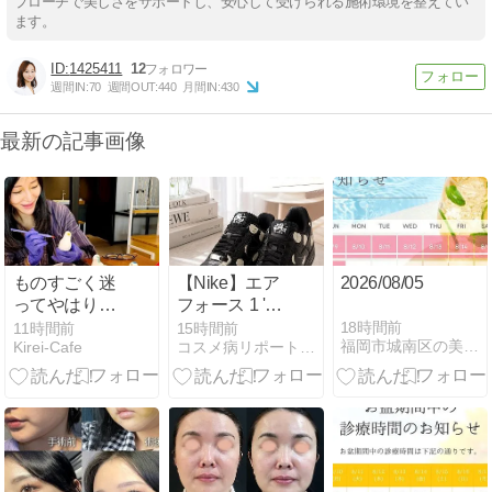
プローチで美しさをサポートし、安心して受けられる施術環境を整えてい
ます。
1425411
12
週間IN:
70
週間OUT:
440
月間IN:
430
最新の記事画像
ものすごく迷
【Nike】エア
2026/08/05
ってやはり、
フォース 1 '07
翌日鳩笛の絵
ポルカドット
18時間前
11時間前
15時間前
福岡市城南区の美容皮膚科「タケダスポーツクリニック」
Kirei-Cafe
コスメ病リポート・・・ときどきトイプー
付けも体験
が可愛すぎる
♡一目惚れし
た新作