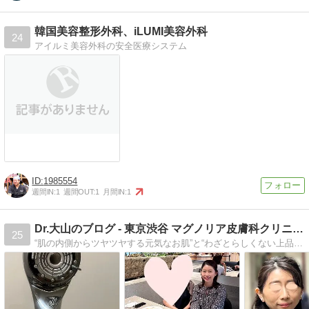
韓国美容整形外科、iLUMI美容外科
24
アイルミ美容外科の安全医療システム
1985554
週間IN:
1
週間OUT:
1
月間IN:
1
Dr.大山のブログ - 東京渋谷 マグノリア皮膚科クリニック
25
“肌の内側からツヤツヤする元気なお肌”と“わざとらしくない上品なナチュラル美”を目指して日々診療をしています。みなさまのお肌のお悩み解決のための方法や、アンチエイジングについての美容情報をお届けします！