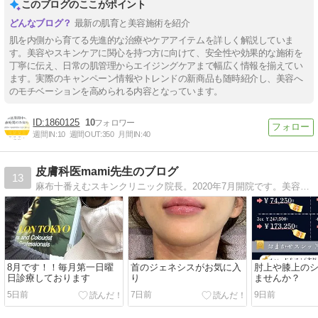
このブログのここがポイント
最新の肌育と美容施術を紹介
肌を内側から育てる先進的な治療やケアアイテムを詳しく解説していま
す。美容やスキンケアに関心を持つ方に向けて、安全性や効果的な施術を
丁寧に伝え、日常の肌管理からエイジングケアまで幅広く情報を揃えてい
ます。実際のキャンペーン情報やトレンドの新商品も随時紹介し、美容へ
のモチベーションを高められる内容となっています。
1860125
10
週間IN:
10
週間OUT:
350
月間IN:
40
皮膚科医mami先生のブログ
13
麻布十番えむスキンクリニック院長。2020年7月開院です。美容皮膚科医、美容外科医として、日々の診療、治療の事からコスメネタ、育児ネタなど
8月です！！毎月第一日曜
首のジェネシスがお気に入
肘上や膝上の
日診療しております
り
ませんか？
5日前
7日前
9日前