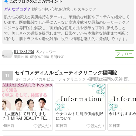
このブログのここがポイント
効能と使い心地を追求したスキンケア
肌の悩み解決と美肌維持をテーマに、革新的な施術やアイテムを紹介して
います。医療機関でしか手に入らない高濃度成分や最新のレーザーテクノ
ロジーを専門的に解説し、実践的な使用方法や効果を丁寧に伝えること
で、美しさへの道筋を提示します。日常ケアから本格的な施術まで幅広く
紹介し、肌トラブルや老化対策に役立つ情報を魅力的に発信しています。
1881234
8
週間IN:
15
週間OUT:
150
月間IN:
39
セイコメディカルビューティクリニック福岡院
11
セイコメディカルビューティクリニック 福岡院は福岡の天神 西通りにある美容皮膚科・美容外科・形成外科専門クリニックです。
【大盛況にて終了しまし
ケナコルト注射液供給制限
今月のおすす
た】MIRAI BEAUTY FES
について
美と医の祭典 2026
46日前
62日前
66日前