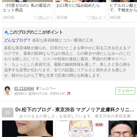
（忖度ゼロの）私の最近の
お口周りに悩み始めたら
ヒアルロン酸
ヒット商品
で、干物女か
おまかせ治療第
10日前
15日前
34日前
このブログのここがポイント
多彩な美容体験とコスパ重視の工夫
多彩な美容体験が綴られ、日常のひとこまを華やかに彩る工夫を伝えるブ
ログです。著者の医師ならではの視点と、心の動きや身だしなみへのこだ
わりを映し出しつつ、コスパや技術の進化に着目。季節の行事やイベン
ト、ちょっとした美容方法、最新の施術情報を通して、美しさと安心感を
追求する姿勢が伝わります。全ての話題にリアルさと前向きさを感じさ
せ、軽やかながら丁寧な文章で読者の関心を刺激します。
2110494
8
週間IN:
0
週間OUT:
140
月間IN:
130
Dr.松下のブログ - 東京渋谷 マグノリア皮膚科クリニック
26
「ありのままの美しさ」を追求しています。東京渋谷の美容皮膚科「マグノリア皮膚科クリニック」Dr.松下です。3児の母です。日々のあれこれや美容情報を発信していきます！