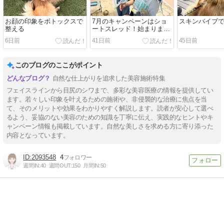
お顔の印象をボトックスで
7月のキャンペーンはショ
スキンバイブで
整える
ートスレッド！始まります
✨
6日前
41日前
45日前
このブログのここがポイント
自然な仕上がりを追求した美容施術特集
フェイスラインから目尻のシワまで、多彩な美容医療の情報を提供してい
ます。若々しい印象を叶えるための施術や、非侵襲的な治療に焦点を当
て、そのメリットや効果をわかりやすく解説します。読者が安心して選べ
るよう、妥協のない美容のための知識を丁寧に伝え、実践的なヒントやキ
ャンペーン情報も掲載しています。自然な美しさを求める方に寄り添った
内容となっています。
2093548
4
週間IN:
40
週間OUT:
150
月間IN:
50