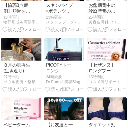
【輪郭3点症
スキンバイブ
お盆期間中の
例】頬骨を削
×ポテンツァ
診療時間のお
る＝顔の余白
で肌質改善！
知らせ☆
19時間前
23時間前
25時間前
輪郭形成＆両顎手術専門病院、整形症例＆整形体験談がたっぷり…
スタッフブログ - 東京渋谷 マグノリア皮膚科クリニック
美容皮膚科 ＲＩＳＡのプライベートブログ
を削ること。
８月の肌再生
PICOFYトー
【セザンヌ】
(生き返り)コ
ニング
ロングブース
ース
トマスカラが
27時間前
34時間前
15時間前
ソウル皮膚・整形あれもこれもbyさっちゃん
Dr.Fumiの美容Blog
コスメ病リポート・・・ときどきトイプー
想像以上！
693円の実力
をレビュー
ベビーダーム
【お友達と一
ダイエット効