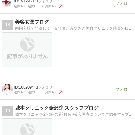
1912960
1
週間IN:
6
週間OUT:
4
月間IN:
8
美容女医ブログ
18
南国宮崎で開院して、９年目。みやざき美容クリニック院長の日記です。地元で最新の美容医療を受けたい!!そんな女性を応援したい気持ちで、日々奮闘中。
1662094
1
週間IN:
5
週間OUT:
0
月間IN:
5
城本クリニック金沢院 スタッフブログ
19
城本クリニック金沢院の看護師が美容医療についてご紹介するブログです。城本クリニックは全国に27院！30年以上の歴史ある美容外科・美容皮膚科クリニックです。