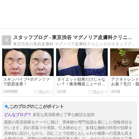
スタッフブログ - 東京渋谷 マグノリア皮膚科クリニック
4
東京渋谷の美容皮膚科 マグノリア皮膚科クリニックのスタッフブログです。シミ・シワ・たるみなどさまざまなお悩み解決のためのお手伝いをさせていただいております。人気の美容治療から、おすすめのドクターズコスメやサプリメントの情報をお届けします！
スキンバイブ×ポテンツァ
ダイエット効果だけじゃな
アクネトレン
で肌質改善！
い？！痩身機器ニューロン
お薬？毛穴・
とは！
赤みにお悩み
23時間前
2日前
4日前
このブログのここがポイント
多彩な美容医療と丁寧な解説を提供
最新の美容医療をテーマに掲げ、実体験や専門知識を基にした情報発信を
行います。顔の若返りや美肌、引き締めなど、多様な施術の特長や効果を
具体的に紹介しながら、読むことで自然とおしゃれや健康への意識も高ま
る構成です。実際の治療例や症例写真を通して、そのリアルな変化を丁寧