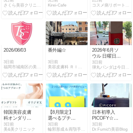
3日前
3日前
2日前
さくら美容クリニックの美容と健康の魔法の杖
Kirei-Cafe
コスメ病リポート・・・ときどきトイプー
さんから丁寧
便利グッズ＆
なメールをい
可愛いワンコ
ただきました
服
2026/08/03
番外編☆
2026年6月ソ
ウル 日曜日で
もDOOTAって
3日前
3日前
3日前
福岡市城南区の美容皮膚科「タケダスポーツクリニック」
美容皮膚科 ＲＩＳＡのプライベートブログ
弾丸パンダは今日も行く
やってるの？
韓国美容皮膚
【8月限定】
日本初導入
科オンダリフ
選べるプチ美
PICOFY☆イ
トとオリジオ
容2つ以上で1
ンモードから
3日前
3日前
3日前
美&美クリニック
輪郭形成＆両顎手術専門病院、整形症例＆整形体験談がたっぷり…
Dr.Fumiの美容Blog
Xの違いと
メニュー9.9万
待望のピコレ