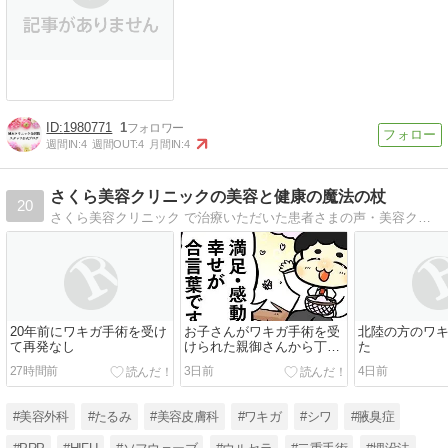
1980771
1
週間IN:
4
週間OUT:
4
月間IN:
4
さくら美容クリニックの美容と健康の魔法の杖
20
さくら美容クリニック で治療いただいた患者さまの声・美容クリニックの日常・日々感じている現場の生の声・美容治療の裏側・美容外科医のプライベートなど現役美容外科医が詳しく伝えます
20年前にワキガ手術を受け
お子さんがワキガ手術を受
北陸の方のワ
て再発なし
けられた親御さんから丁寧
た
なメールをいただきました
27時間前
3日前
4日前
#美容外科
#たるみ
#美容皮膚科
#ワキガ
#シワ
#腋臭症