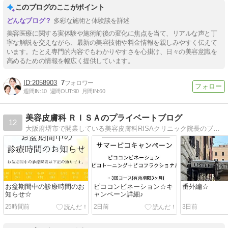
このブログのここがポイント
多彩な施術と体験談を詳述
美容医療に関する実体験や施術前後の変化に焦点を当て、リアルな声と丁
寧な解説を交えながら、最新の美容技術や料金情報を親しみやすく伝えて
います。たとえ専門的内容でもわかりやすさを心掛け、日々の美容意識を
高めるための情報を幅広く提供しています。
2058903
7
週間IN:
10
週間OUT:
90
月間IN:
60
美容皮膚科 ＲＩＳＡのプライベートブログ
12
大阪府堺市で開業している美容皮膚科RISAクリニック院長のブログです。美容・ファッション・食べることが大好きです！
お盆期間中の診療時間のお
ピココンビネーション☆キ
番外編☆
知らせ☆
ャンペーン詳細♪
25時間前
2日前
3日前