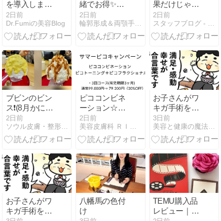
を導入しまし
緒でお得✨】
果だけじゃな
た♪
30,000ウォン
い？！痩身機
2日前
2日前
2日前
Dr.Fumiの美容Blog
輪郭形成＆両顎手術専門病院、整形症例＆整形体験談がたっぷり…
スタッフブログ - 東京渋谷 マグノリア皮膚科クリニック
追加割引キャ
器ニューロン
ンペーン！
とは！
ブビンのビン
ピココンビネ
お子さんがワ
ス❗(8月かに座
ーション☆キ
キガ手術を受
の総合運)
ャンペーン詳
けられた親御
2日前
2日前
3日前
ソウル皮膚・整形あれもこれもbyさっちゃん
美容皮膚科 ＲＩＳＡのプライベートブログ
美容と健康の魔法の杖
細♪
さんから丁寧
なメールをい
ただきました
お子さんがワ
八幡馬の色付
TEMU購入品
キガ手術を受
け
レビュー｜リ
けられた親御
ピ買いしたい