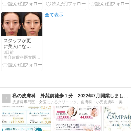
は？
ウォン✨
ーザーです♪
全て表示
スタッフが更
に美人になり
ました！
3日前
美容皮膚科医女医のブログ
私の皮膚科 外苑前徒歩１分 2022年7月開業しました！
7
皮膚科専門医・女医によるクリニック。皮膚科・小児皮膚科・美容皮膚科。皮膚のことならなんでもご相談ください。保険診療では特に多汗症、ニキビ治療に注力しています。『美容も医療である』を信念に、きちんとした美容治療をお届けします。