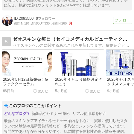
に伝え、施術の流れやメリットをわかりやすく解説しています。
2093550
9
週間IN:
110
週間OUT:
330
月間IN:
260
ゼオスキンな毎日（セイコメディカルビューティクリニック）
5
ゼオスキンヘルスに関するあれこれを更新してます。症例紹介とブログがサイト内で分かれてます。どちらもよかったら見てくださいね♪
2026年5月12日新発売！G
2026年４月より価格改定さ
2025年ゼオス
ファクターセラム
れます
クリスマスキ
お知らせ
86日前
5ヶ月前
9ヶ月前
このブログのここがポイント
新商品やセミナー情報、リアル使用感を紹介
最新のスキンケアアイテムやセミナー案内を中心に、実際に使用したスタ
ッフの体験談や最新受賞情報など、多彩なコンテンツを提供しています。
専門的でありながら分かりやすく、肌に関する信頼性の高い情報を発信。