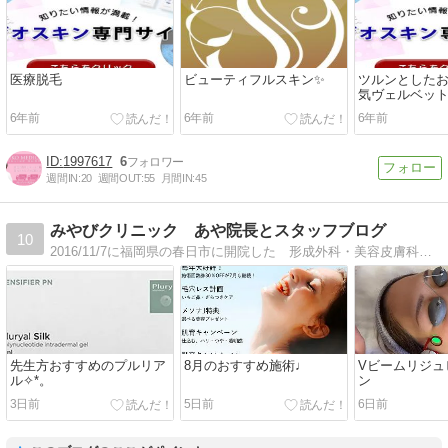
医療脱毛
ビューティフルスキン✨
ツルンとしたお
気ヴェルベッ
6年前
6年前
6年前
1997617
6
週間IN:
20
週間OUT:
55
月間IN:
45
みやびクリニック あや院長とスタッフブログ
10
2016/11/7に福岡県の春日市に開院した 形成外科・美容皮膚科のクリニックです。保育士さんがいる託児室を院内に備え、地域密着医療を目指しています。
先生方おすすめのプルリア
8月のおすすめ施術♩
Vビームリジュ
ル✧︎*。
ン
3日前
5日前
6日前