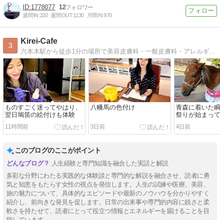
1778077
12
週間IN:
220
週間OUT:
1130
月間IN:
970
Kirei-Cafe
3
六本木駅から徒歩1分の場所で美容皮膚科・一般皮膚科・アレルギー科・保険診療してます。ニキビ痕の治療に力を入れてます。
ものすごく迷ってやはり、
八幡馬の色付け
青森に着いた
翌日鳩笛の絵付けも体験
祭りが始まっ
11時間前
3日前
4日前
このブログのここがポイント
人生経験と専門知識を融合した実話と解説
多彩な分野にわたる実践的な体験談と専門的な解説を融合させ、読者に勇
気と知恵をもたらす女性の視点を発信します。人生の試練や医療、美容、
旅の魅力について、具体的なエピソードや最新のノウハウを分かりやすく
紹介し、前向きな発見を促します。日常の出来事や専門的内容に鋭さと柔
軟さを持たせて、読者にとって役立つ情報とエネルギーを届けることを目
指しています。