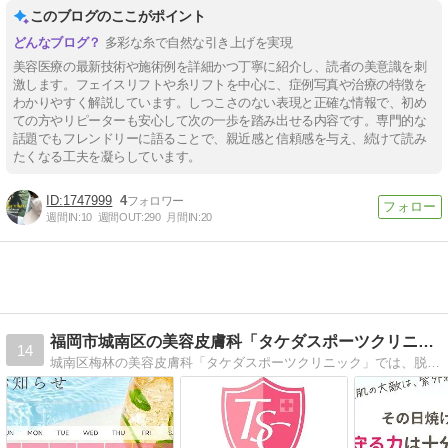
このブログのここがポイント
多彩な糸で自然な引き上げを実現
美容医療の最新技術や施術例を詳細かつ丁寧に紹介し、読者の美意識を刺
激します。フェイスリフトや糸リフトを中心に、症例写真や治療の特徴を
わかりやすく解説しています。しつこさのない表現と正確な情報で、初め
ての方やリピーターも安心して次の一歩を踏み出せる内容です。専門的な
話題でもフレンドリーに語ることで、親近感と信頼感を与え、続けて読み
たくなる工夫を凝らしています。
1747999
4
週間IN:
10
週間OUT:
290
月間IN:
20
福岡市城南区の美容皮膚科「タケダスポーツクリニック」
14
城南区梅林の美容皮膚科「タケダスポーツクリニック」では、脱毛、痩身のほか、フェイシャルエステ、しみ・しわ除去など、綺麗になりたいあなたを応援しています。