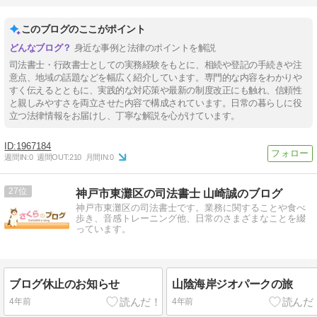
このブログのここがポイント
身近な事例と法律のポイントを解説
司法書士・行政書士としての実務経験をもとに、相続や登記の手続きや注
意点、地域の話題などを幅広く紹介しています。専門的な内容をわかりや
すく伝えるとともに、実践的な対応策や最新の制度改正にも触れ、信頼性
と親しみやすさを両立させた内容で構成されています。日常の暮らしに役
立つ法律情報をお届けし、丁寧な解説を心がけています。
1967184
週間IN:
0
週間OUT:
210
月間IN:
0
27
神戸市東灘区の司法書士 山崎誠のブログ
神戸市東灘区の司法書士です。業務に関することや食べ
歩き、音感トレーニング他、日常のさまざまなことを綴
っています。
ブログ休止のお知らせ
山陰海岸ジオパークの旅
4年前
4年前