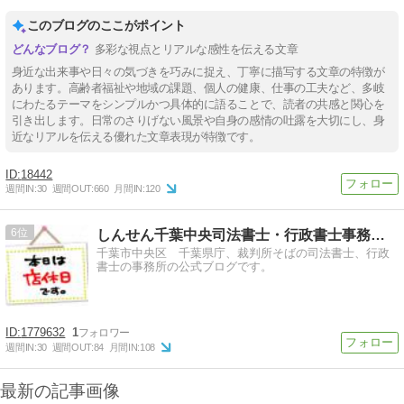
このブログのここがポイント
多彩な視点とリアルな感性を伝える文章
身近な出来事や日々の気づきを巧みに捉え、丁寧に描写する文章の特徴が
あります。高齢者福祉や地域の課題、個人の健康、仕事の工夫など、多岐
にわたるテーマをシンプルかつ具体的に語ることで、読者の共感と関心を
引き出します。日常のさりげない風景や自身の感情の吐露を大切にし、身
近なリアルを伝える優れた文章表現が特徴です。
18442
週間IN:
30
週間OUT:
660
月間IN:
120
6
しんせん千葉中央司法書士・行政書士事務所公式ブログ
千葉市中央区 千葉県庁、裁判所そばの司法書士、行政
書士の事務所の公式ブログです。
1779632
1
週間IN:
30
週間OUT:
84
月間IN:
108
最新の記事画像