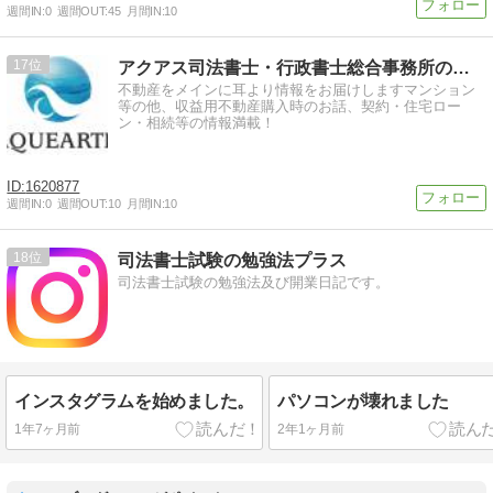
週間IN:
0
週間OUT:
45
月間IN:
10
17
アクアス司法書士・行政書士総合事務所のブログ
不動産をメインに耳より情報をお届けしますマンション
等の他、収益用不動産購入時のお話、契約・住宅ロー
ン・相続等の情報満載！
1620877
週間IN:
0
週間OUT:
10
月間IN:
10
18
司法書士試験の勉強法プラス
司法書士試験の勉強法及び開業日記です。
インスタグラムを始めました。
パソコンが壊れました
1年7ヶ月前
2年1ヶ月前