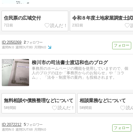
住民票の広域交付
令和８年度土地家屋調査士試
7日前
23日前
2050269
2
週間IN:
0
週間OUT:
80
月間IN:
0
30
柳川市の司法書士渡辺和也のブログ
事務所のホームページの機能を使用していますので、個
人のブログのほか「事務所からのお知らせ」や「コラ
ム」、「法令・制度等の案内」も投稿されます。
無料相談や債務整理などについて
相談業務などについて
5時間前
5時間前
2072212
5
週間IN:
0
週間OUT:
68
月間IN:
0