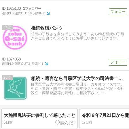
1925130
1
週間IN:
0
週間OUT:
18
月間IN:
2
25
相続救済バンク
相続の手続きを自分でしてみよう！あらゆる相続の手続
きをご自身で行えるようにお手伝いさせて頂きます。
1374058
週間IN:
0
週間OUT:
3
月間IN:
1
26
相続・遺言なら目黒区学芸大学の司法書士増田リーガルオフィス
目黒区学芸大学の司法書士増田リーガルオフィスです。
相続・遺言・贈与・売買・成年後見・不動産登記・会社
設立・商業登記等お気軽にご相談下さい。…
大施餓鬼法要に参列して感じたこと
5日前
12日前