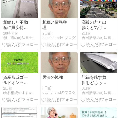
（企業様向
け）
相続した不動
相続と債務整
高齢の方と出
産に買戻特約
理
歩くと気付く
登記があった
段差の存在
28時間前
2日前
2日前
柳川市の司法書士渡辺和也のブログ
dachshundのブログ
吉田浩章の司法書士日誌−堺市堺区−
場合（買戻権
抹消登記）
資産形成ゴー
民法の勉強
記録を残す負
ルドオンライ
担をどちらが
ンで連載が始
負うのか
3日前
2日前
3日前
dachshundのブログ
ゆる相続のすすめ 〜麻生区司法書士田中康雅より〜
吉田浩章の司法書士日誌−堺市堺区−
まりました。