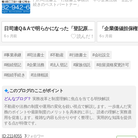
続きのベストパートナー」
日司連Q＆Aで明らかになった「登記原因証明情報の特別委任方式」のポイント
6ヶ月前
6ヶ月前
#事業承継
#司法書士
#不動産
#行政書士
#会社設立
#相続登記
#企業法務
#法人登記
#家族信託
#在留資格変更許可
#相続手続き
#法律相談
このブログのここがポイント
実務改革と制度理解に焦点を当てる明快解説
不動産や法務の制度や運用の変化を鋭い視点で解説します。一歩進んだ実
務のポイントや最新制度のメリットを具体的に示し、読者の理解と実務適
用を促進します。複雑な内容も分かりやすく整理し、実用的な知識を提供
する点が特徴です。
2114055
3