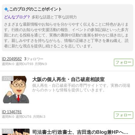
このブログのここがポイント
多彩な話題と丁寧な説明力
さまざまな最新情報やお知らせを分かりやすく伝えることに特色がありま
す。行政のお知らせや支援活動の報告、イベントの参加記録といった多方
面にわたる投稿を通じて、実務の裏側や活動の進展を鮮やかに描き出しま
す。親しみやすさを持ちながらも、情報の正確さと丁寧さを兼ね備え、読
者に新たな視点を提供し続けることを志しています。
2049582
3
週間IN:
0
週間OUT:
93
月間IN:
3
22
大阪の個人再生・自己破産相談室
個人再生・自己破産手続の専門サイトです。実務の現場
からのホットな情報を提供していきます。
1346781
週間IN:
0
週間OUT:
6
月間IN:
3
23
司法書士/行政書士、吉田進のBlog兼HPへようこそ！