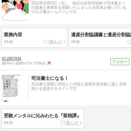
2021年10月5日（火）、地元の高知市朝倉で司法書士／
行政書士事務所を開業いたしました吉田進が書いている
ブログ兼ホームページです。
業務内容
遺産分割協議書と遺産分割協
4年前
4年前
2057934
週間IN:
0
週間OUT:
24
月間IN:
2
24
司法書士になる！
司法書士受験に特化した内容と資格学習全般に通じる情
報とを提供するサイトです
受験メンタルに沁みわたる『菜根譚』
5年前