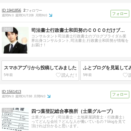
1941856
2
週間IN:
0
週間OUT:
208
月間IN:
0
28
司法書士行政書士和田努のＣＯＣＯだけブログ
コンサルタント司法書士行政書士のブログブライダル業
界出身コンサルタント,司法書士,行政書士和田努が情報を
お届け！
スマホアプリから投稿してみました
ふとブログを見返して
5年前
5年前
1561413
週間IN:
0
週間OUT:
88
月間IN:
0
29
四つ葉登記総合事務所（士業グループ）
士業グループ（司法書士・土地家屋調査士・行政書士）
ってどんな会社？どんな人が働いているの？blogを見て
頂ければ分かると思います。