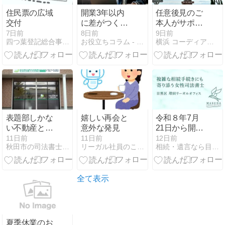
住民票の広域
開業3年以内
任意後見のご
交付
に差がつく、
本人がサポー
できる司法書
ト詐欺の被害
7日前
8日前
9日前
四つ葉登記総合事務所（士業グループ）
お役立ちコラム - 司法書士の業務支援システム | 司法くん
横浜 コーディアル司法書士 所博之
士の「時間の
に
使い方」
表題部しかな
嬉しい再会と
令和８年7月
い不動産と相
意外な発見
21日から開始
続人申告登記
した「商業登
11日前
11日前
12日前
秋田市の司法書士おぎわら相続登記事務所秋田のやわらかなブログ
リーガル社員のここだけの話。
相続・遺言なら目黒区学芸大学の司法書士増田リーガルオフィス
｜司法書士お
記リモート署
ぎわら相続登
名」とは？
記事務所秋田
全て表示
夏季休業のお