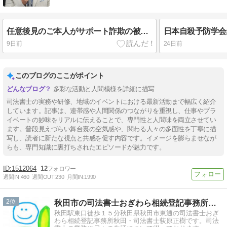
任意後見のご本人がサポート詐欺の被害に
日本自殺予防学会
9日前
24日前
このブログのここがポイント
多彩な活動と人間模様を詳細に描写
司法書士の実務や研修、地域のイベントにおける最新活動まで幅広く紹介
しています。記事は、連帯感や人間関係のつながりを重視し、仕事やプラ
イベートの妙味をリアルに伝えることで、専門性と人間味を両立させてい
ます。普段見えづらい舞台裏の空気感や、関わる人々の多面性を丁寧に描
写し、読者に新たな視点と共感を促す内容です。イメージを膨らませなが
らも、専門知識に裏打ちされたエピソードが魅力です。
1512064
12
週間IN:
460
週間OUT:
230
月間IN:
1990
2
秋田市の司法書士おぎわら相続登記事務所秋田のやわらかなブログ
秋田駅東口徒歩１５分秋田県秋田市東通の司法書士おぎ
わら相続登記事務所秋田・司法書士荻原正樹です。司法