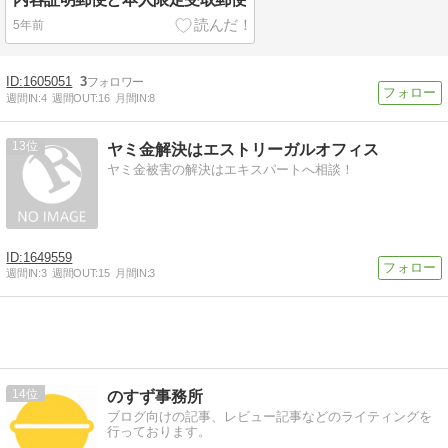
5年前
1605051
3
週間IN:
4
週間OUT:
16
月間IN:
8
13
ヤミ金解決はエストリーガルオフィス
ヤミ金被害の解決はエキスパートへ相談！
1649559
週間IN:
3
週間OUT:
15
月間IN:
3
14
のすず事務所
ブログ向けの記事、レビュー記事などのライティングを
行っております。