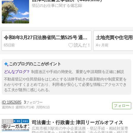
登記のお仕事に関する備忘録
令和8年3月27日法務省民二第525号 通達「民法等の一部を改正する法律の施行に伴う不動産登記事務の取扱い（符号の表示関係及び職権による住所等変更登記関係」
65日前
4ヶ月前
このブログのここがポイント
制度改正や手続の簡便化、重要な申請期限を正確に解説
不動産登記や住民登録をはじめとする法律手続きの最新動向や制度変更を
わかりやすくまとめており、利用者が安心して必要な情報にアクセスでき
る工夫が随所に感じられる。
1952685
3
週間IN:
0
週間OUT:
140
月間IN:
10
16
司法書士・行政書士 津田リーガルオフィス
広島市横川駅前の中小企業法務・登記手続・相続対策専
門の司法書士・行政書士事務所「中小企業法務・登記手