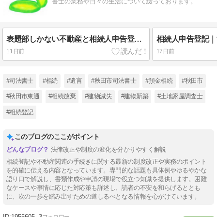
書士の業務や日々の生活について綴っております。
表題部しかない不動産と相続人申告登記｜司法書士おぎわら相続登記事務所秋田
11日前
17日前
#司法書士
#相続
#遺言
#秋田市司法書士
#預金相続
#秋田市
#秋田市東通
#相続放棄
#建物滅失
#建物新築
#土地家屋調査士
#相続登記
このブログのここがポイント
法律改正や制度の変化を分かりやすく解説
相続登記や不動産関連の手続きに関する最新の制度改正や実務のポイント
を的確に伝える内容となっています。専門的な話題も具体例やゆるやかな
語り口で解説し、書類作成や申請の現場で役立つ知識を提供します。困難
なケースや事情に応じた対応策も詳述し、読者の不安を和らげるととも
に、次の一歩を踏み出すための道しるべとなる情報を心がけています。
1955605
3