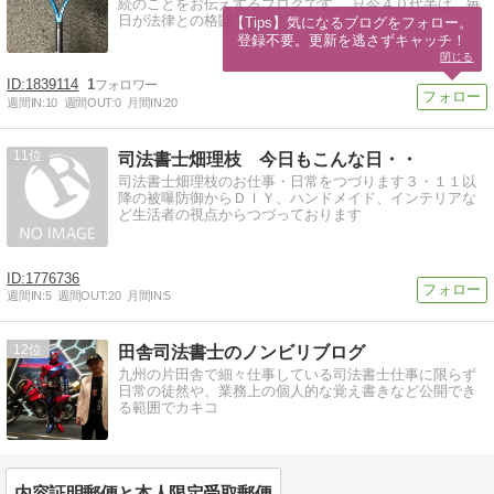
続のことをお伝えするブログです。 只今４０代半ば。毎
日が法律との格闘です！
【Tips】気になるブログをフォロー。

登録不要。更新を逃さずキャッチ！
閉じる
1839114
1
週間IN:
10
週間OUT:
0
月間IN:
20
11
司法書士畑理枝 今日もこんな日・・
司法書士畑理枝のお仕事・日常をつづります３・１１以
降の被曝防御からＤＩＹ、ハンドメイド、インテリアな
ど生活者の視点からつづっております
1776736
週間IN:
5
週間OUT:
20
月間IN:
5
12
田舎司法書士のノンビリブログ
九州の片田舎で細々仕事している司法書士仕事に限らず
日常の徒然や、業務上の個人的な覚え書きなど公開でき
る範囲でカキコ
内容証明郵便と本人限定受取郵便