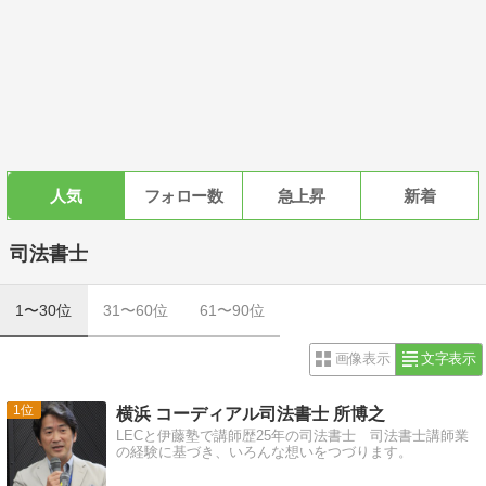
人気
フォロー数
急上昇
新着
司法書士
1〜30位
31〜60位
61〜90位
画像表示
文字表示
1
横浜 コーディアル司法書士 所博之
LECと伊藤塾で講師歴25年の司法書士 司法書士講師業
の経験に基づき、いろんな想いをつづります。