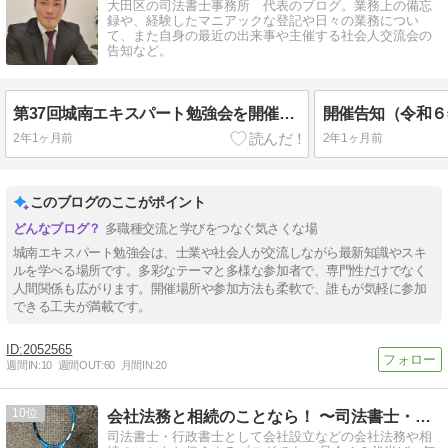
大田区の司法書士事務所 代表のブログ。業務上の備忘
録や、経験したマニアックな登記や日々の業務につい
て、また自身の最近の出来事や主催する社会人交流会の
告知など。
第37回城南エキスパート勉強会を開催しました。|令和6年7月19日|東京都の士業社会人交流会
2年1ヶ月前
2年1ヶ月前
このブログのここがポイント
多職種交流と学びをつなぐ気さくな場
城南エキスパート勉強会は、士業や社会人が交流しながら最新知識やスキ
ルを学べる場所です。多彩なテーマと多様な参加者で、専門性だけでなく
人間関係も広がります。開催場所や参加方法も柔軟で、誰もが気軽に参加
できる工夫が満載です。
2052565
週間IN:
10
週間OUT:
60
月間IN:
20
10
会社法務と相続のことなら！ 〜司法書士・行政書士 千葉諭〜
司法書士・行政書士として会社設立などの会社法務や相