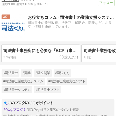
週間IN:
110
週間OUT:
180
月間IN:
570
3
お役立ちコラム - 司法書士の業務支援システム | 司法くん
司法書士の業務改善、法改正、補助金、開業など、お役
立ち情報を発信しています。
司法書士事務所にも必要な「BCP（事業継続計画）」とは
27時間前
4日前
#司法書士
#開業
#独立開業
#司法くん
#司法書士業務支援システム
#司法書士業務支援ソフト
#司法書士システム
#司法書士ソフト
このブログのここがポイント
実践的な経営と集客のポイント解説