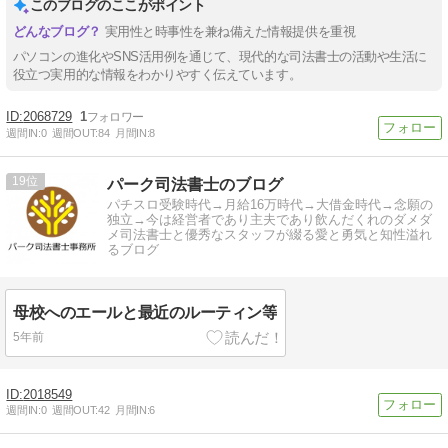
このブログのここがポイント
実用性と時事性を兼ね備えた情報提供を重視
パソコンの進化やSNS活用例を通じて、現代的な司法書士の活動や生活に
役立つ実用的な情報をわかりやすく伝えています。
2068729
1
週間IN:
0
週間OUT:
84
月間IN:
8
19
パーク司法書士のブログ
パチスロ受験時代→月給16万時代→大借金時代→念願の
独立→今は経営者であり主夫であり飲んだくれのダメダ
メ司法書士と優秀なスタッフが綴る愛と勇気と知性溢れ
るブログ
母校へのエールと最近のルーティン等
5年前
2018549
週間IN:
0
週間OUT:
42
月間IN:
6