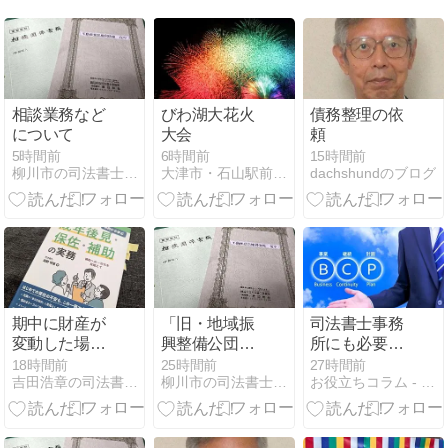
相談業務など
びわ湖大花火
債務整理の依
について
大会
頼
5時間前
6時間前
15時間前
柳川市の司法書士渡辺和也のブログ
大津市・石山駅前の司法書士 横田聡のブログ
dachshundのブログ
期中に財産が
「旧・地域振
司法書士事務
変動した場合
興整備公団又
所にも必要な
の後見人報酬
は産炭地域振
「BCP（事業
18時間前
25時間前
27時間前
吉田浩章の司法書士日誌−堺市堺区−
柳川市の司法書士渡辺和也のブログ
お役立ちコラム - 司法書士の業務支援システム | 司法くん
【成年報酬】
興事業団等の
継続計画）」
買戻権」が登
とは
記されている
土地について