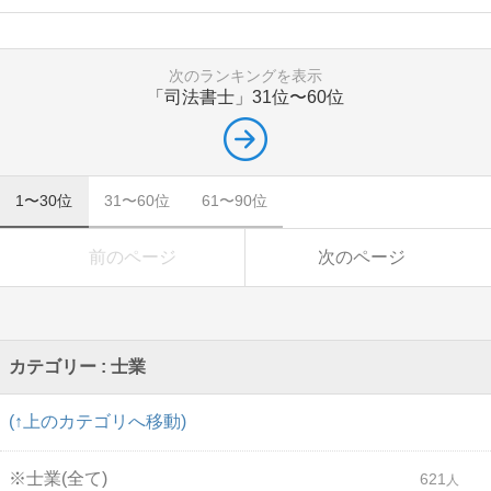
次のランキングを表示
「司法書士」
31位〜60位
1〜30位
31〜60位
61〜90位
前のページ
次のページ
カテゴリー : 士業
(↑上のカテゴリへ移動)
※士業(全て)
621