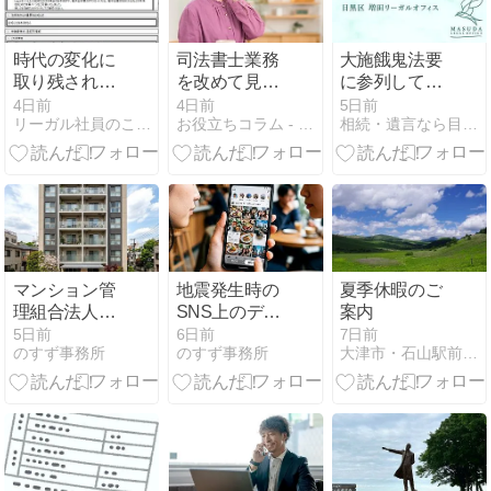
時代の変化に
司法書士業務
大施餓鬼法要
取り残されな
を改めて見直
に参列して感
いように
し！顧客満足
じたこと
4日前
4日前
5日前
リーガル社員のここだけの話。
お役立ちコラム - 司法書士の業務支援システム | 司法くん
相続・遺言なら目黒区学芸大学の司法書士増田リーガルオフィス
度を上げる
「途中経過」
の伝え方
マンション管
地震発生時の
夏季休暇のご
理組合法人の
SNS上のデマ
案内
理事の資格と
に注意｜私た
5日前
6日前
7日前
のすず事務所
のすず事務所
大津市・石山駅前の司法書士 横田聡のブログ
は？
ちができる対
策