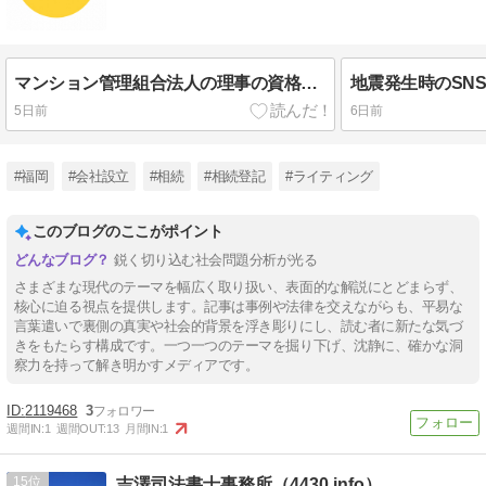
マンション管理組合法人の理事の資格とは？
5日前
6日前
#福岡
#会社設立
#相続
#相続登記
#ライティング
このブログのここがポイント
鋭く切り込む社会問題分析が光る
さまざまな現代のテーマを幅広く取り扱い、表面的な解説にとどまらず、
核心に迫る視点を提供します。記事は事例や法律を交えながらも、平易な
言葉遣いで裏側の真実や社会的背景を浮き彫りにし、読む者に新たな気づ
きをもたらす構成です。一つ一つのテーマを掘り下げ、沈静に、確かな洞
察力を持って解き明かすメディアです。
2119468
3
週間IN:
1
週間OUT:
13
月間IN:
1
15
吉澤司法書士事務所（4430.info）