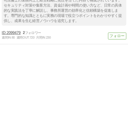
司法書士の業務向上と経営戦略に焦点を当てた内容で構成されています。
セキュリティ対策や集客方法、資金計画や時間の使い方など、日常の具体
的な実践法を丁寧に解説し、事務所運営の効率化と信頼構築を促進しま
す。専門的な知識とともに実務の現場で役立つポイントをわかりやすく提
供し、成果を生む経営ノウハウを追究します。
2099479
2
週間IN:
80
週間OUT:
720
月間IN:
230