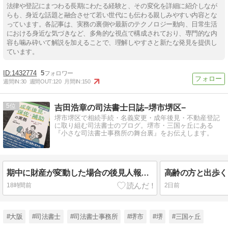
法律や登記にまつわる長期にわたる経験と、その変化を詳細に紹介しなが
らも、身近な話題と融合させて若い世代にも伝わる親しみやすい内容とな
っています。各記事は、実務の裏側や最新のテクノロジー動向、日常生活
における身近な気づきなど、多角的な視点で構成されており、専門的な内
容も噛み砕いて解説を加えることで、理解しやすさと新たな発見を提供し
ています。
1432774
5
週間IN:
30
週間OUT:
120
月間IN:
150
5
吉田浩章の司法書士日誌−堺市堺区−
堺市堺区で相続手続・名義変更・成年後見・不動産登記
に取り組む司法書士のブログ。堺市・三国ヶ丘にある
『小さな司法書士事務所の舞台裏』をお伝えします。
期中に財産が変動した場合の後見人報酬【成年報酬】
高齢の方と出歩く
18時間前
2日前
#大阪
#司法書士
#司法書士事務所
#堺市
#堺
#三国ヶ丘