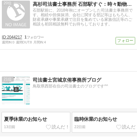
20
高杉司法書士事務所 石部駅すぐ：時々動物系b-boy
石部駅前に、2018年秋にオープンした司法書士事務所で
す。相続や担保抹消、会社に関する登記等はもちろん、
財産承継や事業承継で注目を集めている家族信託等のご
相談も初回相談無料でお待ちしております。
2044217
1
週間IN:
0
週間OUT:
8
月間IN:
4
21
司法書士宮城京侑事務所ブログ
鳥取県西部在住の司法書士のブログです^^
夏季休業のお知らせ
臨時休業のお知らせ
13日前
22日前