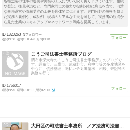
各種士業の仕事の連携や実務の工夫について鋭く掘り下げています。相続
や登記、後見申請など、専門家同士の協力や役割分担に焦点を当て、円滑
な事務運営や依頼受注の工夫を具体的に伝えます。専門分野の垣根を越え
た実務の裏側や、成功例、現場のリアルな工夫を通じて、実務者の視点か
ら見た士業のスキルアップやネットワーク戦略を提案しています。
1820263
9
週間IN:
30
週間OUT:
470
月間IN:
40
8
こうご司法書士事務所ブログ
調布市深大寺の「こうご司法書士事務所」のブログで
す。調布市、三鷹市、武蔵野市、府中市等の多摩地区を
中心に、債務整理、過払い金返還請求、相続、登記等の
業務を行っ…
1756017
週間IN:
20
週間OUT:
10
月間IN:
110
9
大田区の司法書士事務所 ノア法務司法書士事務所 代表ブログ