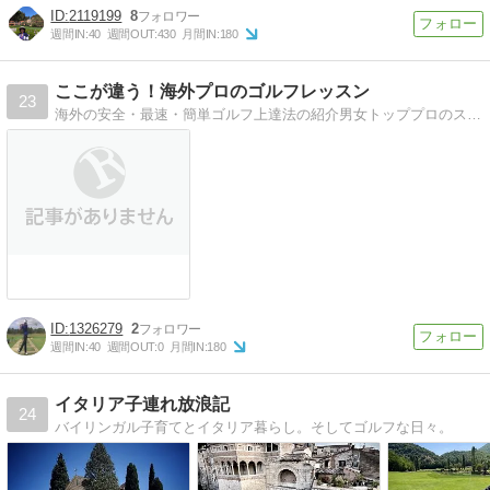
2119199
8
週間IN:
40
週間OUT:
430
月間IN:
180
ここが違う！海外プロのゴルフレッスン
23
海外の安全・最速・簡単ゴルフ上達法の紹介男女トッププロのスイング分析・分解写真が満載です。
1326279
2
週間IN:
40
週間OUT:
0
月間IN:
180
イタリア子連れ放浪記
24
バイリンガル子育てとイタリア暮らし。そしてゴルフな日々。