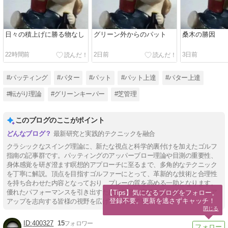
日々の積上げに勝る物なし
グリーン外からのパット
桑木の勝因
22時間前
2日前
3日前
#パッティング
#パター
#パット
#パット上達
#パター上達
#転がり理論
#グリーンキーパー
#芝管理
このブログのここがポイント
最新研究と実践的テクニックを融合
クラシックなスイング理論に、新たな視点と科学的裏付けを加えたゴルフ
指南の記事群です。パッティングのアッパーブロー理論や目測の重要性、
身体感覚を研ぎ澄ます瞑想的アプローチに至るまで、多角的なテクニック
を丁寧に解説。頂点を目指すゴルファーにとって、革新的な技術と合理性
を持ち合わせた内容となっており、プレーの質を高める一助となります。
優れたパフォーマンスを引き出すための知見と実践方法を提供し、スコア
【Tips】気になるブログをフォロー。

登録不要。更新を逃さずキャッチ！
アップを志向する皆様の視野を広げてくれるでしょう。
閉じる
400327
15