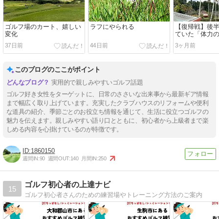
ゴルフ場のカート、嬉しい
ラフにやられる
【復帰戦】後
変化
ていた「体力
37日前
44日前
3ヶ月前
このブログのここがポイント
実用的で親しみやすいゴルフ話題
ゴルフ好き女性をターゲットに、日常のささいな出来事から最新ギア情報
まで幅広く取り上げています。充実したクラブハウスのリフォームや便利
な道具の紹介、季節ごとのお役立ち情報を通じて、生活に役立つゴルフの
魅力を伝えます。親しみやすい語り口とともに、初心者から上級者まで楽
しめる内容を心掛けているのが特徴です。
1860150
週間IN:
90
週間OUT:
140
月間IN:
250
ゴルフ初心者の上達ナビ
15
ゴルフ初心者さんのための練習場やトレーニング方法のご案内