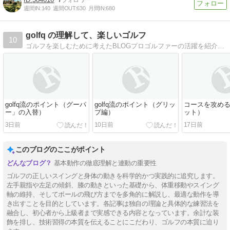
週間IN:
140
週間OUT:
630
月間IN:
680
golfq の理解して、楽しいゴルフ
10
ゴルフを楽しむために考えたBLOGプロゴルファーの活躍を紹介したり、簡単なゴルフアドバイスをしています。
golfq流のポイント（グーパ
golfq流のポイント（グリッ
コースを攻め
ー」の入替）
プ編）
ット）
3日前
10日前
17日前
このブログのここがポイント
基本動作の徹底理解と連動の重要性
ゴルフの正しいスイングと身体の動きを科学的かつ実践的に追究します。
左手親指や左足の傾斜、膝の動きといった基礎から、体重移動やスイング
軸の維持、そしてボールの飛び方までを多角的に解説し、最適な動作を導
き出すことを目的としています。各記事は独自の理論と具体的な練習法を
融合し、初心者から上級者まで実感できる内容となっています。余計な装
飾を排し、技術習得の本質を伝えることにこだわり、ゴルフの本質に迫り