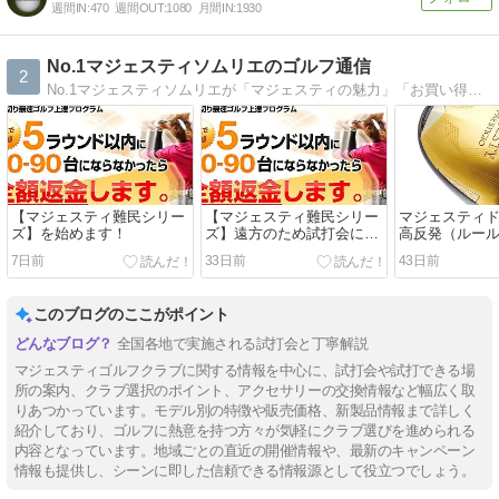
週間IN:
470
週間OUT:
1080
月間IN:
1930
No.1マジェスティソムリエのゴルフ通信
2
No.1マジェスティソムリエが「マジェスティの魅力」「お買い得情報」「ゴルフ上達法」等、情報発信しています。
【マジェスティ難民シリー
【マジェスティ難民シリー
マジェスティ
ズ】を始めます！
ズ】遠方のため試打会に来
高反発（ルー
れない方へ！
か？という質
7日前
33日前
43日前
ます！
このブログのここがポイント
全国各地で実施される試打会と丁寧解説
マジェスティゴルフクラブに関する情報を中心に、試打会や試打できる場
所の案内、クラブ選択のポイント、アクセサリーの交換情報など幅広く取
りあつかっています。モデル別の特徴や販売価格、新製品情報まで詳しく
紹介しており、ゴルフに熱意を持つ方々が気軽にクラブ選びを進められる
内容となっています。地域ごとの直近の開催情報や、最新のキャンペーン
情報も提供し、シーンに即した信頼できる情報源として役立つでしょう。