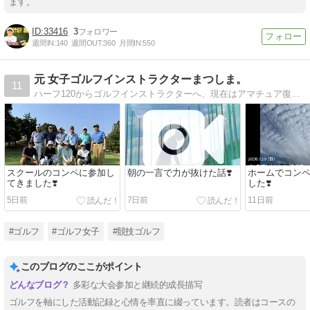
ます。
33416
3
週間IN:
140
週間OUT:
360
月間IN:
550
元 女子ゴルフインストラクターまつしま。
11
ハーフ120からゴルフインストラクターへ、現在はアマチュア復帰し、アマチュア競技復活したまつしま。の奮闘記です。
スクールのコンペに参加し
朝の一言で力が抜けた話❣️
ホームでコン
てきました❣️
した❣️
5日前
7日前
11日前
#ゴルフ
#ゴルフ女子
#競技ゴルフ
このブログのここがポイント
多彩な大会参加と継続的成長描写
ゴルフを軸にした活動記録と心情を率直に綴っています。読者はコースの