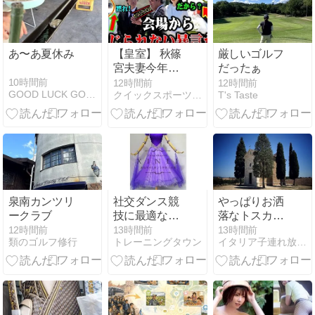
あ〜あ夏休み
【皇室】 秋篠
厳しいゴルフ
宮夫妻今年も
だったぁ
広島の日黙祷
10時間前
12時間前
12時間前
GOOD LUCK GOLF
クイックスポーツNEWS
T's Taste
拒否
泉南カンツリ
社交ダンス競
やっぱりお洒
ークラブ
技に最適なオ
落なトスカー
ーダーメード
ナ
12時間前
13時間前
13時間前
類のゴルフ修行
トレーニングタウン
イタリア子連れ放浪記
ドレス