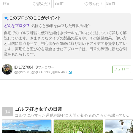
るいマメの見分け方と早く
新】最新版
昨日
3日前
5日前
治す方法！
このブログのここがポイント
気軽さと効果を両立した練習法紹介
自宅でのゴルフ練習に便利な紐付きボールを用いた方法について詳しく解
説しています。さまざまなタイプの製品の紹介や、その練習効果、使い方
と目的に焦点を当て、初心者から気軽に取り組めるアイデアを提案してい
ます。実用性と遊び心を融合させたアプローチは、日常の練習に新たな刺
激をもたらします。
1727084
9
週間IN:
100
週間OUT:
130
月間IN:
460
ゴルフ好き女子の日常
14
ゴルフにハマった運動経験ゼロ人間が初心者のころから綴っているブログです。ベストは94。ゆっくりペースでスコアを更新しています。ラウンド、練習、ゴルフファッションを清く美しく楽しむことがモットーの美容好きゴルファー。