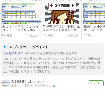
癒しのコースでエンジョイ
2026年のラウンド目標、全
最長15ヶ月振
ゴルフ！上里ゴルフ場を攻
てのラウンド結果を一挙公
オリムピック
略！ラウンド報告(2026-04-
開しています！
賀ゴルフコー
4ヶ月前
7ヶ月前
1年前
18)
ウンド報告(2025-
このブログのここがポイント
過去年の反省と緩やかな目標設定を重視
ゴルフプレイヤーの日々のラウンドやスコアを振り返りながら、自己の成
長や楽しみ方に焦点を当てています。過去の反省や緩やかな目標設定を通
じ、プレイの気楽さや長期的な向上心を伝える内容です。無理せず続ける
ことを意識したスタンスが魅力です。
1998854
11
週間IN:
170
週間OUT:
50
月間IN:
830