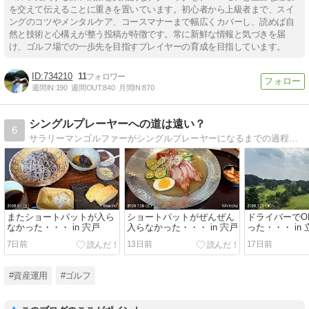
を交えて伝えることに重きを置いています。初心者から上級者まで、スイ
ングのコツやメンタルケア、コースマナーまで幅広くカバーし、読めば自
然と技術と心構えが整う投稿が特徴です。常に新鮮な情報と気づきを届
け、ゴルフ場での一歩先を目指すプレイヤーの育成を目指しています。
734210
11
週間IN:
190
週間OUT:
840
月間IN:
870
シングルプレーヤーへの道は遠い？
6
サラリーマンゴルファーがシングルプレーヤーになるまでの過程を記録します。
またショートパットが入ら
ショートパットがぜんぜん
ドライバーでO
なかった・・・ in 宍戸
入らなかった・・・ in 宍戸
った・・・ in
7日前
13日前
17日前
#資産運用
#ゴルフ