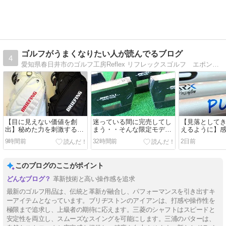
ゴルフがうまくなりたい人が読んでるブログ
4
愛知県春日井市のゴルフ工房Reflex リフレックスゴルフ エポン正規取扱店
【目に見えない価値を創
迷っている間に完売してし
【見落として
出】秘めた力を刺激する武
まう・・そんな限定モデル
えるように】
器！
です！
瞬間を演出す
9時間前
32時間前
2日前
このブログのここがポイント
革新技術と高い操作感を追求
最新のゴルフ用品は、伝統と革新が融合し、パフォーマンスを引き出すキ
ーアイテムとなっています。ブリヂストンのアイアンは、打感や操作性を
極限まで追求し、上級者の期待に応えます。三菱のシャフトはスピードと
安定性を両立し、スムーズなスイングを可能にします。三浦のパターは、