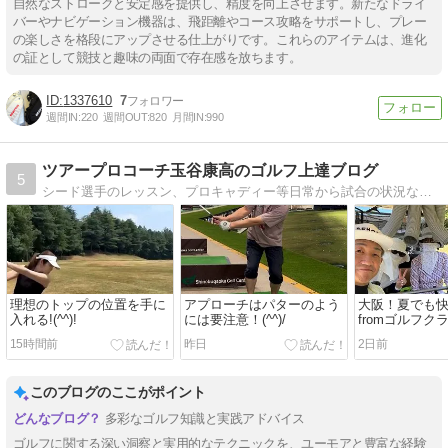
自然なストロークと安定感を提供し、精度を向上させます。新たなドライ
バーやナビゲーション機器は、飛距離やコース攻略をサポートし、プレー
の楽しさを格段にアップさせる仕上がりです。これらのアイテムは、進化
の証として競技と趣味の両面で存在感を放ちます。
1337610
7
週間IN:
220
週間OUT:
820
月間IN:
990
ツアープロコーチ玉谷康高のゴルフ上達ブログ
5
シード選手のレッスン、プロキャディー等日常から試合の状況などを普段見れない角度から日記にしました
理想のトップの位置を手に
アプローチはパターのよう
大阪！夏でも
入れる!(^^)!
には要注意！(^^)/
fromゴルフク
(^^)/
15時間前
昨日
2日前
このブログのここがポイント
多彩なゴルフ知識と実践アドバイス
ゴルフに関する深い洞察と実用的なテクニックを、ユーモアと豊富な経験