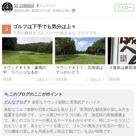
1596669
4
週間IN:
290
週間OUT:
140
月間IN:
1360
ゴルフは下手でも気分は上々
3
下手の横好きゴルファーの気ままな ブログです。
ラウンド＃１８：豪雨の
ラウンド＃１７：北海道は
３連休は練習
中、リベンジなるか
でっかいどう
6日前
13日前
19日前
このブログのここがポイント
多彩なラウンド経験と実用的アドバイス
多彩なゴルフ体験や日常の悩みを取り上げ、実用的な解決策や楽しみ方を
提案する内容です。コース選びやクラブの使い方、遠征時の荷物運搬ま
で、多くのゴルファーが抱えるテーマをわかりやすく、時にユーモラスに
伝えています。各エピソードを通じて、ゴルフの奥深さや生活の一部とし
ての趣味の楽しさを共感を呼ぶ視点で届けている点が特徴です。