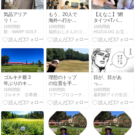
気品アリア
もう、20人で
【えなこ】“網
リ！
海外へ行かな
タイツ×Tバッ
Resurrectionの
くてもいい
ク”が破壊力抜
15時間前
15時間前
15時間前
新・WARP GOLF バカ社長の独り言
福田おじさんのゴルフクラブなんでも相談室
HOZULOG お宝〇像と気になるニュース
新作キャディ
群！コスプレ
バッグ他、一
界の女王が魅
斉に入荷！！
せる“美尻”の
芸術にファン
悶絶【動画あ
り】
ゴルキチ爺 3
理想のトップ
目が、目があ
年ぶりのキャ
の位置を手に
っ…
ディーと会話
入れる!(^^)!
15時間前
15時間前
16時間前
ゴルキチ 古希爺のゴルフ三昧 全国ツアーの夢夢夢
ツアープロコーチ玉谷康高のゴルフ上達ブログ
薬剤師アイの生活日誌
云々・・・・