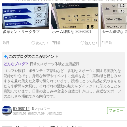
多摩カントリークラブ
ホーム練習な 20260801
ホーム練習な 20
昨日
7日前
21日前
このブログのここがポイント
日常のスポーツ体験と交流記録
ゴルフや観戦、ボランティア活動など、多彩なスポーツに関する実践的な
記録が中心です。身近な練習やイベントに焦点をあて、躍動感と親しみや
すさを兼ね備えた文章で綴られています。読者にとって共感と気づきをも
たらす瞬間を大切に、それぞれの活動の魅力をダイレクトに伝えることを
意識しています。日常の楽しみや交流を自然に引き出し、身近なスポーツ
の楽しさを堪能できる内容です。
986112
6
週間IN:
56
週間OUT:
164
月間IN:
252