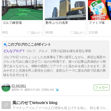
ゴルフ練習場
数年ぶりの浅草
ファミマ味
昨日
6日前
11日前
このブログのここがポイント
ゴルフ、グルメ、日常の記録を綴る多彩な筆致
ゴルフや日々のちょっとした出来事を丁寧に描写しながら、身近な風景や
グルメを巧みに織り交ぜているのが特徴です。個々の記事は具体的かつ簡
潔でありながらも、体験や感想にリアリティと温かみを感じさせます。読
みやすさと共感を呼ぶ表現を心掛け、多彩なテーマに渡る内容で読者の興
味を引き付けます。
441961
週間IN:
70
週間OUT:
290
月間IN:
340
風にのせてtetsute’s blog
17
アマチュアゴルファーの人口増加を底上げする為に、初心者ゴルファーの「ゴルフのスキルアップ」を応援するブログです私のスキル（引き出し）を全て公開し、ゴルフの疑問に「わかる範囲」でお答えしたいと思います