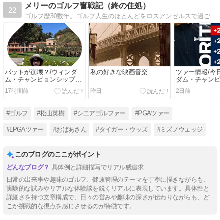
メリーのゴルフ奮戦記（終の住処）
22
ゴルフ歴30数年。ゴルフ人生のほとんどをロスアンゼルスで過ごし、ようやく日本のゴルフに慣れて来たところ。好きなコースは稚内カントリークラブと根室ゴルフクラブ。
パットが崩壊？/ウィンダ
私の好きな映画音楽
ツァー情報/今
ム・チャンピョンシップ2
ダム・チャン
日目
17時間前
昨日
2日前
#ゴルフ
#松山英樹
#シニアゴルファー
#PGAツァー
#LPGAツァー
#おばあさん
#タイガー・ウッズ
#ミズノウェッジ
このブログのここがポイント
具体例と詳細描写でリアル感追求
日常の出来事や趣味のゴルフ、健康管理のテーマを丁寧に描きながらも、
実験的な試みやリアルな体験談を鋭くリアルに表現しています。具体性と
詳細さを持つ文章構成で、日々の営みや趣味の深さが伝わりながらも、ど
こか挑戦的な視点を感じさせるのが特徴です。