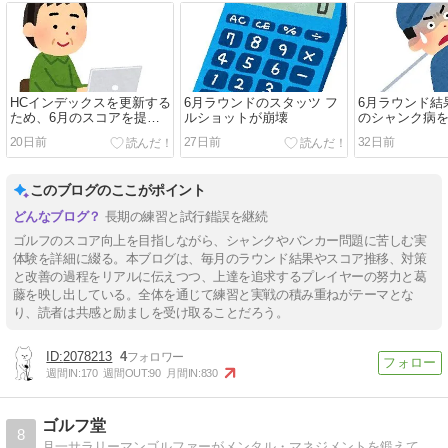
HCインデックスを更新する
6月ラウンドのスタッツ フ
6月ラウンド結
ため、6月のスコアを提出
ルショットが崩壊
のシャンク病
する
20日前
27日前
32日前
このブログのここがポイント
長期の練習と試行錯誤を継続
ゴルフのスコア向上を目指しながら、シャンクやバンカー問題に苦しむ実
体験を詳細に綴る。本ブログは、毎月のラウンド結果やスコア推移、対策
と改善の過程をリアルに伝えつつ、上達を追求するプレイヤーの努力と葛
藤を映し出している。全体を通じて練習と実戦の積み重ねがテーマとな
り、読者は共感と励ましを受け取ることだろう。
2078213
4
週間IN:
170
週間OUT:
90
月間IN:
830
ゴルフ堂
8
月一サラリーマンゴルファーがメンタル・マネジメントを鍛えてスコア向上を目指します。