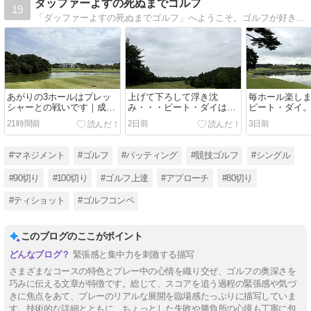
ダッファーよすの死ぬまでゴルフ
19
「ダッファーよすの死ぬまでゴルフ」へようこそ。ゴルフが好きすぎるダッファー（下手の横好き）のよすです。ラウンドの振り返りを中心に、ゴルフ初心者の方に役に立つかもしれない私の気づきを記録してます。
あがりの3ホールはプレッ
上げて下ろして浮き沈
毎ホール楽し
シャーとの戦いです｜成田
み・・・ピート・ダイは楽
ピート・ダイ。
ヒルズカントリークラブ
しませてくれます（笑）｜
ールの結果は
21時間前
2日前
3日前
（その４）
成田ヒルズカントリークラ
ズカントリー
ブ（その３）
２）
#マネジメント
#ゴルフ
#パッティング
#競技ゴルフ
#シングル
#90切り
#100切り
#ゴルフ上達
#アプローチ
#80切り
#ティショット
#ゴルフコンペ
このブログのここがポイント
緊張感と集中力を刺激する描写
さまざまなコースの特色とプレー中の心情を織り交ぜ、ゴルフの奥深さを
巧みに伝える文章が特徴です。総じて、スコアを追う過程の緊張感や気づ
きに焦点をあて、プレーのリアルな展開を臨場感たっぷりに描写していま
す。技術的な詳細とともに、ちょっとした失敗や勝負所の心境も丁寧に包