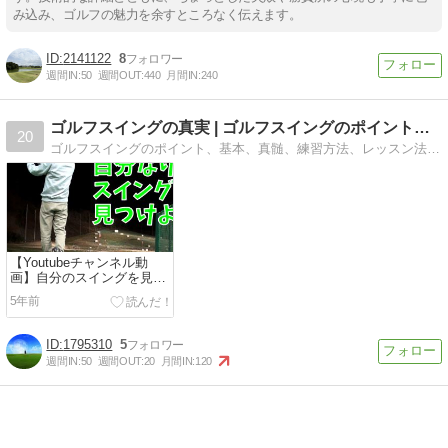
み込み、ゴルフの魅力を余すところなく伝えます。
2141122
8
週間IN:
50
週間OUT:
440
月間IN:
240
ゴルフスイングの真実 | ゴルフスイングのポイント、基本、…
20
ゴルフスイングのポイント、基本、真髄、練習方法、レッスン法の意味、上達方法などを述べるブログ
【Youtubeチャンネル動
画】自分のスイングを見つ
けよう
5年前
1795310
5
週間IN:
50
週間OUT:
20
月間IN:
120