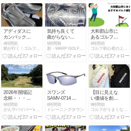
イントゲッ
ト！
アディダスに
気持ち良くて
大和郡山市に
カンバック！
曲がらないヘ
あるゴルフ練
「コードカオ
ッドに飛ぶシ
習場(打ちっぱ
4時間前
5時間前
6時間前
鯖が行く！ゴルフ(+Diving)あっちこっち
新・WARP GOLF バカ社長の独り言
ゴルフ初心者の上達ナビ
ス 27 ボア」
ャフトで、安
なし・シュミ
を購入したの
定感抜群の飛
レーションゴ
巻①（購入
距離系ドライ
ルフ)の安いお
編）
バー完成！！
すすめ5選
2026年開場記
スワンズ
【目に見えな
念杯・・・豪
SAMV-0714 軽
い価値を創
華賞品ゲット
量スポーツサ
出】秘めた力
6時間前
8時間前
9時間前
がんサバイバー's ゴルフライフ
トレーニングタウン
ゴルフがうまくなりたい人が読んでるブログ
なるか！
ングラスをレ
を刺激する武
ビュー
器！