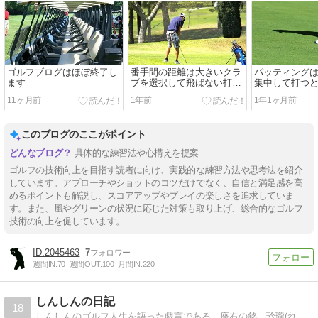
ゴルフブログはほぼ終了し
番手間の距離は大きいクラ
パッティング
ます
ブを選択して飛ばない打ち
集中して打つ
方をする
11ヶ月前
1年前
1年1ヶ月前
このブログのここがポイント
具体的な練習法や心構えを提案
ゴルフの技術向上を目指す読者に向け、実践的な練習方法や思考法を紹介
しています。アプローチやショットのコツだけでなく、自信と満足感を高
めるポイントも解説し、スコアアップやプレイの楽しさを追求していま
す。また、風やグリーンの状況に応じた対策も取り上げ、総合的なゴルフ
技術の向上を促しています。
2045463
7
週間IN:
70
週間OUT:
100
月間IN:
220
しんしんの日記
18
しんしんのゴルフ人生を語った戯言である。座右の銘 玲瓏(れいろう ） with MINI Cooper