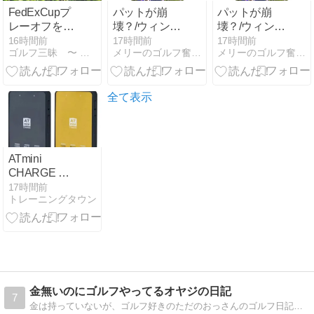
FedExCupプ
パットが崩
パットが崩
レーオフを分
壊？/ウィンダ
壊？/ウィンダ
かりやすく解
ム・チャンピ
ム・チャンピ
16時間前
17時間前
17時間前
ゴルフ三昧 〜 GEAR LIFE 〜
メリーのゴルフ奮戦記（終の住処）
メリーのゴルフ奮戦記（終の住処）
説｜ランキン
ョンシップ2
ョンシップ2
グ・進出条
日目
日目
件・年間王者
全て表示
ATmini
CHARGE 軽
量コンディシ
17時間前
トレーニングタウン
ョニング機器
の魅力
金無いのにゴルフやってるオヤジの日記
7
金は持っていないが、ゴルフ好きのただのおっさんのゴルフ日記です。