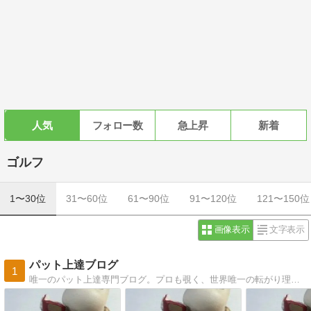
人気
フォロー数
急上昇
新着
ゴルフ
1〜30位
31〜60位
61〜90位
91〜120位
121〜150位
画像表示
文字表示
パット上達ブログ
1
唯一のパット上達専門ブログ。プロも覗く、世界唯一の転がり理論。上達のヒントを満載。