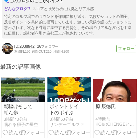
このブログのここがポイント
スコアと状況分析に根拠とリアル感
特定のゴルフ場でのラウンドを詳細に振り返り、気候やショットの調子、
反省ポイントを具体的に描写しています。激しい天候や誤ったショットに
惑わされず、次なる課題に集中する姿勢と、その場のリアルな変化を丁寧
に伝達し、読む者を引き込む工夫が施されています。
2038942
16
週間IN:
180
週間OUT:
210
月間IN:
900
最新の記事画像
朝駆けそして
ポイントサイ
原 辰徳氏
朝ん歩
トのポイぷる
の毎日挑戦で
4時間前
3時間40分前
3時間50分前
KOIのCHENGEとCHALLENGEはCOOL!
眠れる獅子の星空ブログ
サンデーゴルファーの無料でお小遣いを稼ぐ方法
きるポイガチ
ャで昨年12月
以来の100ポ