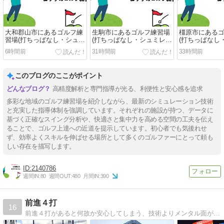
大和郡山市にあるゴルフ練
生駒市にあるゴルフ練習場
橿原市にある
習場(打ちっぱなし・シュミ
(打ちっぱなし・シュミレー
(打ちっぱなし
レーションゴルフ)の安いお
ションゴルフ)の安いおすす
ションゴルフ)
6時間前
31時間前
33時間前
すすめ5選
め5選
め5選
このブログのここがポイント
高精度解析と専門指導が光る、利便性と安心感を追求
多彩な地域のゴルフ練習場を紹介しながら、最新のシミュレーション技術
と充実した指導体制を強調しています。それぞれの施設が持つ、データに
基づく正確なスイング分析や、快適さと集中力を高める空間の工夫を伝え
ることで、ゴルフ上達への近道を提示しています。初心者でも気後れせ
ず、効率よくスキルを伸ばせる場所として多くのゴルファーにとって頼も
しい存在を描写します。
2140786
週間IN:
80
週間OUT:
480
月間IN:
390
前進４打
16
前進４打があると何故か安心してしまう、技術よりメンタル面が課題な気まぐれゴルファー