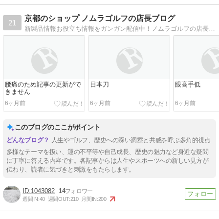
京都のショップ ノムラゴルフの店長ブログ
21
新製品情報お役立ち情報をガンガン配信中！ノムラゴルフの店長ノムラが、スウィング診断・フィッティングレポもやってます！
腰痛のため記事の更新がで
日本刀
眼高手低
きません
6ヶ月前
6ヶ月前
6ヶ月前
このブログのここがポイント
人生やゴルフ、歴史への深い洞察と共感を呼ぶ多角的視点
多様なテーマを扱い、運の不平等や自己成長、歴史の魅力など身近な疑問
に丁寧に答える内容です。各記事からは人生やスポーツへの新しい見方が
伝わり、読者に気づきと刺激をもたらします。
1043082
14
週間IN:
40
週間OUT:
210
月間IN:
200