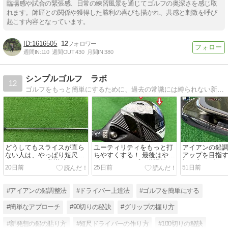
臨場感や試合の緊張感、日常の練習風景を通じてゴルフの奥深さを感じ取
れます。師匠との関係や獲得した勝利の喜びも描かれ、共感と刺激を呼び
起こす内容となっています。
1616505
12
週間IN:
110
週間OUT:
430
月間IN:
380
シンプルゴルフ ラボ
12
ゴルフをもっと簡単にするために、過去の常識には縛られない新発想のアイディアを提案しています。
どうしてもスライスが直ら
ユーティリティをもっと打
アイアンの鉛
ない人は、やっぱり短尺ド
ちやすくする！ 最後はやっ
アップを目指す
ライバー！！ 常識破りのセ
ぱり鉛のテープで微調整！
振り方にピッ
20日前
25日前
51日前
ッティングを紹介！
る調整法を紹
#アイアンの鉛調整法
#ドライバー上達法
#ゴルフを簡単にする
#簡単なアプローチ
#90切りの秘訣
#グリップの握り方
#新発想の鉛の貼り方
#短尺ドライバーの作り方
#100切りの秘訣