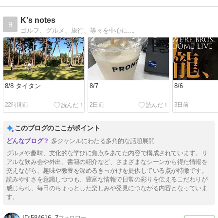
K's notes
9
ゴルフ、グルメ、旅行、等々を中心に..。
8/8 タイタン
8/7
8/6
22時間前
2日前
3日前
このブログのここがポイント
多ジャンルにわたる多角的な話題展開
グルメや趣味、文化的な学びに焦点をあてた内容で構成されています。リ
アルな飲み会や外出、書籍の紹介など、さまざまなシーンから得た情報を
交えながら、趣味や教養を深めるきっかけを提供している点が特徴です。
読みやすさを意識しつつも、豊富な情報で日常の彩りを伝えるこだわりが
感じられ、毎日のちょっとした楽しみや発見につながる内容となっていま
す。
584616
7