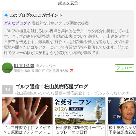
続きを表示
#夏ラフの攻略法
#クラブセッティング
#ドライバーの選び方
このブログのここがポイント
実践的な攻略とクラブ調整の提案
ゴルフの極意を触れる鋭い視点と具体的なテクニック紹介に特化していま
す。クラブの進化や調整法、打法の工夫について深掘りし、上達を促すア
イデアを伝えます。難易度を下げつつも飛距離や精度を追求し、技術の新
境地を開きたいゴルファーにとって有益な情報を提供しています。読むだ
けでプレーの幅が拡がるような実践的な内容が満載です。
1916138
5
週間IN:
100
週間OUT:
170
月間IN:
580
ゴルフ通信！松山英樹応援ブログ
13
松山英樹のいろいろな話題を徹底調査して、ゴルフをしないアナタにも、初心者のアナタにも、チョットだれかに話したくなるようなそんな応援ブログにしたいと思っています。
ゴルフ練習で手にマメがで
松山英樹2026全英オープン
松山英樹スケ
きる原因は？ええマメ・わ
＆プレーオフ日程
予定確認表2026