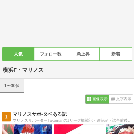
人気
フォロー数
急上昇
新着
横浜F・マリノス
1〜30位
画像表示
文字表示
マリノスサポ-タベある記
1
マリノスサポーターTakomanのJリーグ観戦記・遠征記・試合前後の食べ歩き・雑感を徒然なるままに。