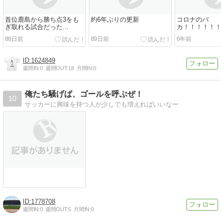
首位鹿島から勝ち点3をも
約6年ぶりの更新
コロナのバ
ぎ取れる試合だった...
カ！！！！！
88日前
89日前
6年前
1624849
週間IN:
0
週間OUT:
18
月間IN:
0
俺たち騒げば、ゴールを呼ぶぜ！
10
サッカーに興味を持つ人が少しでも増えればいいなー
1778708
週間IN:
0
週間OUT:
5
月間IN:
0