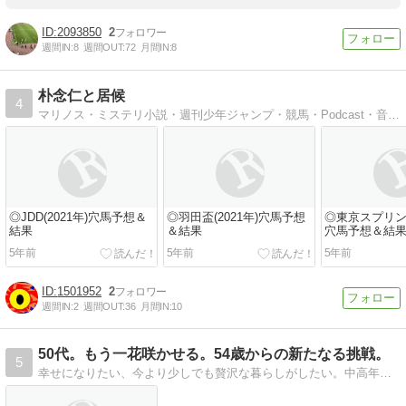
2093850
2
週間IN:
8
週間OUT:
72
月間IN:
8
朴念仁と居候
4
マリノス・ミステリ小説・週刊少年ジャンプ・競馬・Podcast・音楽などの情報
◎JDD(2021年)穴馬予想＆
◎羽田盃(2021年)穴馬予想
◎東京スプリント
結果
＆結果
穴馬予想＆結
5年前
5年前
5年前
1501952
2
週間IN:
2
週間OUT:
36
月間IN:
10
50代。もう一花咲かせる。54歳からの新たなる挑戦。
5
幸せになりたい、今より少しでも贅沢な暮らしがしたい。中高年の皆様、私と一緒に頑張りませんか？少しづつ少しづつ。毎日のワクワクを求めて！ これからの私の…