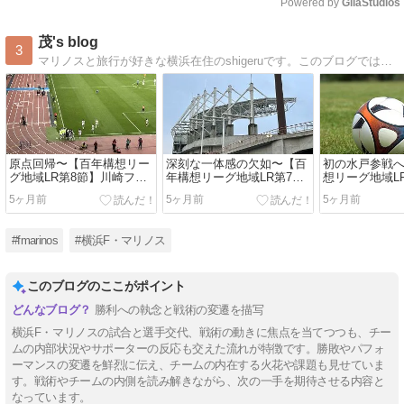
Powered by 
GliaStudios
Mute
茂's blog
3
マリノスと旅行が好きな横浜在住のshigeruです。このブログでは、主にマリノスが好きな方のために少しでもお役に立てる情報をご提供させていただいております。
原点回帰〜【百年構想リー
深刻な一体感の欠如〜【百
初の水戸参戦
グ地域LR第8節】川崎フロ
年構想リーグ地域LR第7
想リーグ地域L
ンターレvs横浜F・マリノ
節】水戸ホーリーホックvs
戸ホーリーホッ
5ヶ月前
5ヶ月前
5ヶ月前
ス観戦記
横浜F・マリノス観戦記
F・マリノス戦
#fmarinos
#横浜F・マリノス
このブログのここがポイント
勝利への執念と戦術の変遷を描写
横浜F・マリノスの試合と選手交代、戦術の動きに焦点を当てつつも、チー
ムの内部状況やサポーターの反応も交えた流れが特徴です。勝敗やパフォ
ーマンスの変遷を鮮烈に伝え、チームの内在する火花や課題も見せていま
す。戦術やチームの内側を読み解きながら、次の一手を期待させる内容と
なっています。