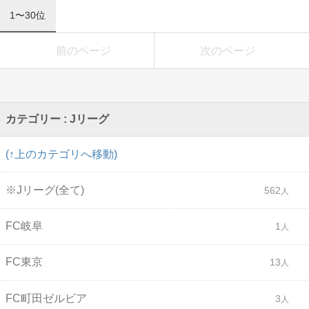
1〜30位
前のページ
次のページ
カテゴリー : Jリーグ
(↑上のカテゴリへ移動)
※Jリーグ(全て)
562
FC岐阜
1
FC東京
13
FC町田ゼルビア
3