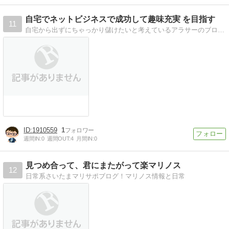
自宅でネットビジネスで成功して趣味充実 を目指す
11
自宅から出ずにちゃっかり儲けたいと考えているアラサーのブログです
1910559
1
週間IN:
0
週間OUT:
4
月間IN:
0
見つめ合って、君にまたがって楽マリノス
12
日常系さいたまマリサポブログ！マリノス情報と日常