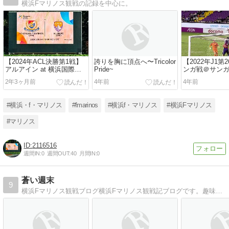
横浜Fマリノス観戦の記録を中心に。
【2024年ACL決勝第1戦】
誇りを胸に頂点へ〜Tricolor
【2022年J1第
アルアイン at 横浜国際総
Pride~
ンガ戦＠サン
合競技場〜強い覚悟〜
ム〜初、京都
2年3ヶ月前
4年前
4年前
た１つの強い
#横浜・f・マリノス
#fmarinos
#横浜f・マリノス
#横浜Fマリノス
#マリノス
2116516
週間IN:
0
週間OUT:
40
月間IN:
0
蒼い週末
9
横浜Fマリノス観戦ブログ横浜Fマリノス観戦記ブログです。趣味でデザインTシャツの販売もしています。