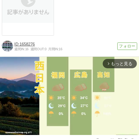
1658276
週間IN:
16
週間OUT:
0
月間IN:
16
もっと見る
arrow_forward_ios