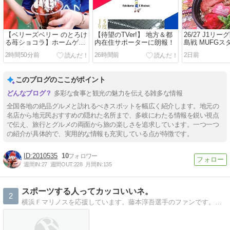
【ベリーズベリー のとろけ
【待望のTVer!】 地方＆都
26/27 J1リ
る苺ショコラ】ホームゲー
内在住サポーターに朗報！
島戦 MUFG
ムお勧めキッチンカー
めキッチンカ
2時間50分前
26時間前
2日前
このブログのここがポイント
多彩な食事と観光の魅力を伝える雑多な情報
全国各地の絶品グルメと訪れるべきスポットを幅広く紹介します。地元の
名店から地元民おすすめの隠れた名所まで、多岐にわたる情報を鋭い視点
で伝え、旅行とグルメの両面から旅の楽しさを追求しています。一つ一つ
の紹介が具体的で、実用的な情報も充実している点が特徴です。
2010535
10
週間IN:
27
週間OUT:
228
月間IN:
135
スポーツする人ってカッコいいネ。
2
横浜Ｆマリノスを応援しています。藤本淳吾選手のファンです。宜しくお願いします!