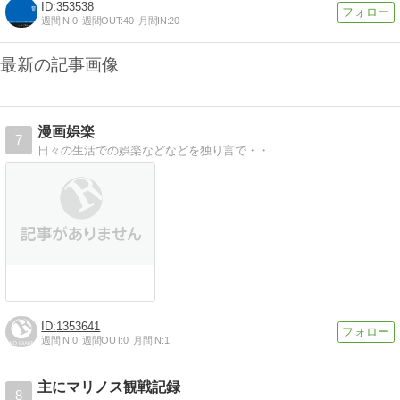
353538
週間IN:
0
週間OUT:
40
月間IN:
20
最新の記事画像
漫画娯楽
7
日々の生活での娯楽などなどを独り言で・・
1353641
週間IN:
0
週間OUT:
0
月間IN:
1
主にマリノス観戦記録
8