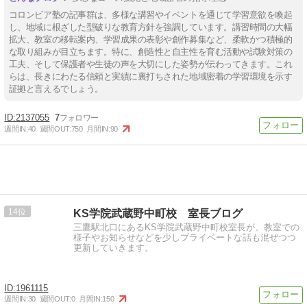
コロンビア塾の記事群は、多様な講習やイベントを通じて学習意欲を喚起
し、地域に根ざした型破りな教育方針を強調しています。講習時間の大幅
拡大、教室の移転案内、学習成果の表彰や創作募集など、柔軟かつ積極的
な取り組みが目立ちます。特に、創造性と自主性を育む活動や試験対策の
工夫、そして保護者や生徒の声を大切にした姿勢が伝わってきます。これ
らは、長きにわたる信頼と実績に裏打ちされた地域密着の学習環境を示す
証拠と言えるでしょう。
2137055
7
週間IN:
40
週間OUT:
750
月間IN:
90
14
KS学院武蔵野中町校 室長ブログ
三鷹駅北口にあるKS学院武蔵野中町校室長が、教室での
様子やお知らせなどを少しプライベートな話も混ぜつつ
更新していきます。
1961115
週間IN:
30
週間OUT:
0
月間IN:
150