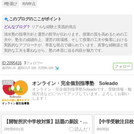
#塾選び
#内申点
このブログのここがポイント
リアルな経験と実践的視点
清水塾の指導方針と運営の哲学が伝わります。授業の質を高めるための工
夫や、塾生の成績向上、運営の現場感、そして授業の工夫や集客における
実践的なアプローチが、率直な視点で綴られています。真摯な経験談と現
実的な工夫を重ねながら、塾の本音に迫る内容が魅力です。
2095416
3
週間IN:
24
週間OUT:
196
月間IN:
108
17
オンライン・完全個別指導塾 Soleado
オンライン・完全個別指導塾Soleadoです。受験情報・勉
強方法などについてアップしています。よろしくお願い
します！
【開智所沢中学校対策】話題の新設・共学校も完全攻略！一人ひとりの「思考の癖」に合わせた記述添削指導
2時間40分前
9時間前