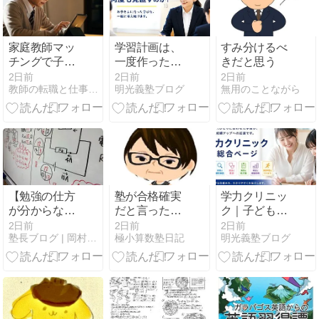
家庭教師マッ
学習計画は、
すみ分けるべ
チングで子供
一度作ったら
きだと思う
に合う先生を
終わりではあ
2日前
2日前
2日前
教師の転職と仕事の本音
明光義塾ブログ
無用のことながら
探す方法・サ
りません。
ービス8選
【勉強の仕方
塾が合格確実
学力クリニッ
が分からな
だと言ったの
ク｜子どもの
い？】便利な
に
学力が伸びる
2日前
2日前
2日前
塾長ブログ | 岡村塾 大阪茨木の学習塾
極小算数塾日記
明光義塾ブログ
言葉だよね
仕組み～一人
ー、でもね間
ひとりに合わ
違ってるから
せた学習が、
ね、それ。
成績アップへ
の近道です～