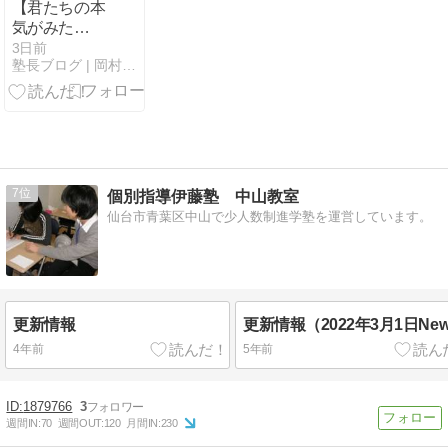
【君たちの本
気がみた
い！】中１生
3日前
塾長ブログ | 岡村塾 大阪茨木の学習塾
たちのプライ
ドとこだわり
が見たいん
だ！
7
個別指導伊藤塾 中山教室
仙台市青葉区中山で少人数制進学塾を運営しています。
更新情報
更新情報（2022年3月1日Ne
4年前
5年前
1879766
3
週間IN:
70
週間OUT:
120
月間IN:
230