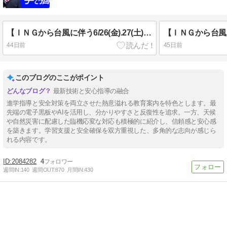
【ＩＮＧから台風に伴う6/26(金).27(土)授業のお知らせ】
44日前
45日前
このブログのここがポイント
最新技術と安心指導の融合
進学指導と安全対策を両立させた熱意溢れる教育案内を特色とします。最
先端の電子黒板やAIを活用し、分かりやすさと反復性を追求。一方、天候
や自然災害に配慮した臨機応変な対応も積極的に紹介し、信頼感と安心感
を築きます。学習支援と安全確保を双方重視した、多角的な志向が感じら
れる内容です。
2084282
4
週間IN:
140
週間OUT:
870
月間IN:
430