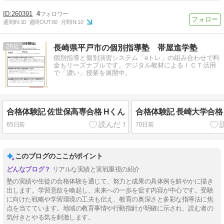
260391
4
週間IN:
10
週間OUT:
60
月間IN:
10
26
長崎県平戸市の個別指導塾 帯屋進学塾
個別指導と個別演習システム「eトレ」の組み合わせで料
金もリーズナブルです。デジタル教材によるＩＣＴ活用
で「濃い」授業を展開中。
合格体験記 佐世保高専合格 Hくん
合格体験記 長崎大学合格
65日前
70日前
このブログのここがポイント
リアルな実績と実戦重視の紹介
塾の実績や生徒の合格体験を通じて、努力と成果の具体例を鮮やかに描き
出します。学習意欲を喚起し、未来への一歩を促す内容が中心です。受験
に向けた戦略や学習環境の工夫も伝え、教育の奥深さと多彩な指導法に焦
点を当てています。地域の教育事情や行動指針が明確に示され、読む者の
気付きとやる気を刺激します。