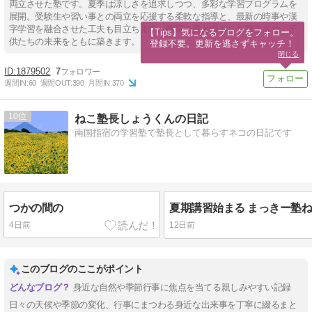
両立させた塾です。夏季は涼しさを追求しつつ、多彩な学習プログラムを
展開。受験生や習い事との両立を応援する柔軟な指導と、最新の時事や漢
字学習を融合させた工夫も目立ちます。教育の質と温もりを両立させ、子
【Tips】気になるブログをフォロー。

供たちの未来をともに築きます。
登録不要。更新を逃さずキャッチ！
閉じる
1879502
7
週間IN:
60
週間OUT:
390
月間IN:
370
10
ねこ塾長しょうくんの日記
南国指宿の学習塾で塾長として暮らすネコの日記です
つかの間の
夏期講習始まる まっきー塾ね
4日前
12日前
このブログのここがポイント
身近な自然や季節行事に焦点を当てる親しみやすい記録
日々の天候や季節の変化、行事にまつわる身近な出来事を丁寧に綴るまと