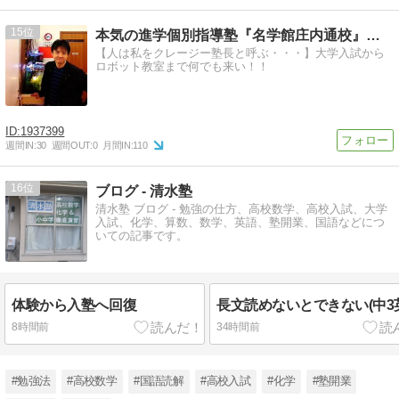
15
本気の進学個別指導塾『名学館庄内通校』へようこそ
【人は私をクレージー塾長と呼ぶ・・・】大学入試から
ロボット教室まで何でも来い！！
1937399
週間IN:
30
週間OUT:
0
月間IN:
110
16
ブログ - 清水塾
清水塾 ブログ - 勉強の仕方、高校数学、高校入試、大学
入試、化学、算数、数学、英語、塾開業、国語などにつ
いての記事です。
体験から入塾へ回復
長文読めないとできない(中3
8時間前
34時間前
#勉強法
#高校数学
#国語読解
#高校入試
#化学
#塾開業