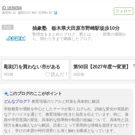
1836094
週間IN:
10
週間OUT:
490
月間IN:
10
25
抽象塾 栃木県大田原市野崎駅徒歩10分
塾理念をまとめたブログ。塾とは・・・授業の展開か
ら、関わり方まで網羅したブログ。
彫刻刀を買わない市がある
9日前
16日前
このブログのここがポイント
教育現場のリアルと対策を具体的に解説
学校教育や受験を中心としたテーマが取り上げられ、詳細な変化や実践的
なアドバイスを通じて、教育現場の生きた知見を伝えています。特に、進
路や学習意識の変化、具体的な指導例や制度の改編について、具体性と説
得力を兼ね備えながら解説。読者にとって実用的な情報を提供するだけで
なく、学びの本質や時代背景にも深く触れる構成となっています。