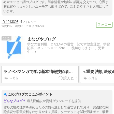
めやエッセイ調のブログです。気象情報や地域の話題を交えつつ、心温ま
る観察やちょっとしたユーモアも散りばめて、親しみやすさを大切にして
います。
1913395
4
週間IN:
50
週間OUT:
230
月間IN:
240
11
まなびやブログ
学びの便利屋、まなびやの運営日記です教室運営、学習
記事、ネットショップetc…。徒然なるままに、更新
中！！
ラノベ×マンガで学ぶ基本情報技術者試験 第3章-1：画像や音声のデジタル表現 – マルチメディアデータの基礎
＜重要 法規 法
1年1ヶ月前
1年3ヶ月前
このブログのここがポイント
過去問解説や資料ダウンロードを提供
資格試験の理解を深めるための情報源として運営されており、実践的な問
題解説や学習資料をわかりやすく掲載。ターゲットは試験受験者で、最新