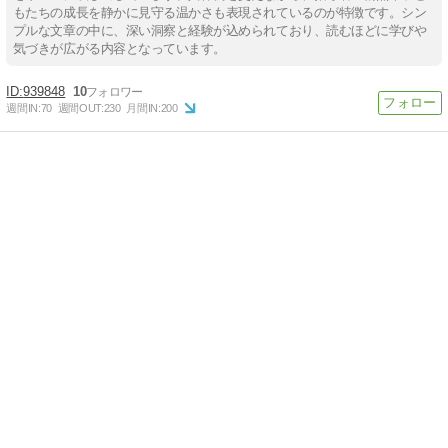
もたちの成長を静かに見守る温かさも表現されているのが特徴です。シン
プルな文章の中に、深い洞察と経験が込められており、読むほどに学びや
気づきが広がる内容となっています。
939848
10
週間IN:
70
週間OUT:
230
月間IN:
200