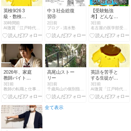
英検9/26 3
中３社会総復
【受験勉強
級・数検
習④
考】どんな些
10/10・3級4
細なテストで
33時間前
2日前
3日前
AI激賞「江戸時代なら歴史に名を残す私塾」コロンビア塾
ブログ - 清水塾
名古屋の医学部受験・英語専門プロ家庭教師
級 両方８/２２
も、一度でも
締切 内申加点
勝てると思え
に最適 受験料
ない人は合格
安い
につながらな
い。
2026年、家庭
高尾山ストー
英語を苦手と
教師バイトを
リー
する生徒が多
一括登録で探
い理由：多す
3日前
3日前
3日前
教師の転職と仕事の本音
千歳烏山の個別指導塾 スクールＩＥ千歳烏山校の室長日記
AI激賞「江戸時代なら歴史に名を残す私塾」コロンビア塾
した大学生が
ぎる負担
気づいたこと
全て表示