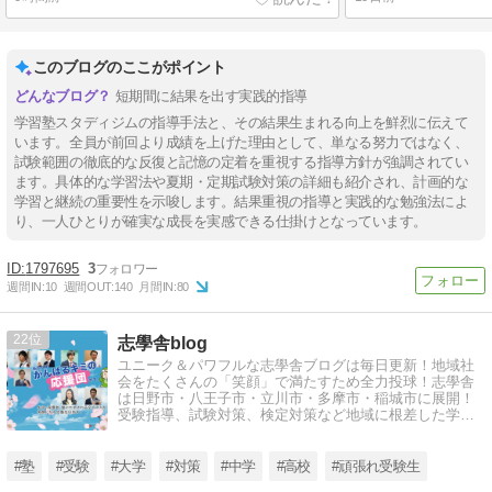
このブログのここがポイント
短期間に結果を出す実践的指導
学習塾スタディジムの指導手法と、その結果生まれる向上を鮮烈に伝えて
います。全員が前回より成績を上げた理由として、単なる努力ではなく、
試験範囲の徹底的な反復と記憶の定着を重視する指導方針が強調されてい
ます。具体的な学習法や夏期・定期試験対策の詳細も紹介され、計画的な
学習と継続の重要性を示唆します。結果重視の指導と実践的な勉強法によ
り、一人ひとりが確実な成長を実感できる仕掛けとなっています。
1797695
3
週間IN:
10
週間OUT:
140
月間IN:
80
22
志學舎blog
ユニーク＆パワフルな志學舎ブログは毎日更新！地域社
会をたくさんの「笑顔」で満たすため全力投球！志學舎
は日野市・八王子市・立川市・多摩市・稲城市に展開！
受験指導、試験対策、検定対策など地域に根差した学習
で子供たちを応援しています！
#塾
#受験
#大学
#対策
#中学
#高校
#頑張れ受験生