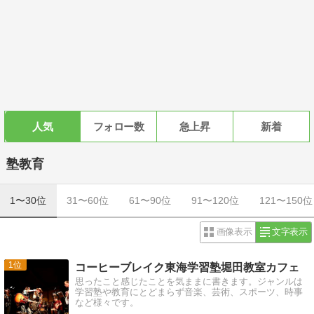
人気
フォロー数
急上昇
新着
塾教育
1〜30位
31〜60位
61〜90位
91〜120位
121〜150位
画像表示
文字表示
1
コーヒーブレイク東海学習塾堀田教室カフェ
思ったこと感じたことを気ままに書きます。ジャンルは
学習塾や教育にとどまらず音楽、芸術、スポーツ、時事
など様々です。