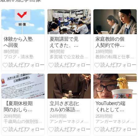
体験から入塾
夏期講習で見
家庭教師の個
へ回復
えてきた、伸
人契約で仲介
びる子と伸び
料を節約する
8時間前
9時間前
19時間前
ブログ - 清水塾
多賀城で公立校合格と成績アップの学習塾 進学教室スタディ
教師の転職と仕事の本音
ない子の決定
5つの手段、
的な違い」
費用別に整理
【夏期休校期
立川さぎ志(ヒ
YouTuberの端
間のおしら
カル)の落語
くれとしては
せ】
全部聞いちゃ
やらないわけ
20時間前
24時間前
25時間前
千歳烏山の個別指導塾 スクールＩＥ千歳烏山校の室長日記
アンガーマネジメントとコーチングが教育を変える
アンガーマネジメントとコーチングが教育を変える
ったよね
にはいかない
笑