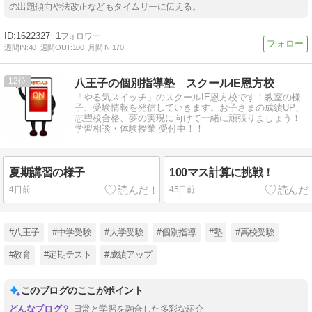
の出題傾向や法改正などもタイムリーに伝える。
1622327
1
週間IN:
40
週間OUT:
100
月間IN:
170
12
八王子の個別指導塾 スクールIE恩方校
「やる気スイッチ」のスクールIE恩方校です！教室の様
子、受験情報を発信していきます。お子さまの成績UP、
志望校合格、夢の実現に向けて一緒に頑張りましょう！
学習相談・体験授業 受付中！！
夏期講習の様子
100マス計算に挑戦！
4日前
45日前
#八王子
#中学受験
#大学受験
#個別指導
#塾
#高校受験
#教育
#定期テスト
#成績アップ
このブログのここがポイント
日常と学習を融合した多彩な紹介