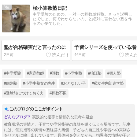
8
極小算数塾日記
中学受験のための、一対一の算数単科塾。さっき説明し
たでしょ、何でわからないの、と絶対に言わない塾を作
るのが夢でした。
塾が合格確実だと言ったのに
予習シリーズを使っている場
2日前
46日前
#中学受験
#家庭教師
#算数
#小学生塾
#狛江塾
#個人塾
#個別塾
#小学生塾女の先生
#おとなしい子
#私立生内部進学塾
#受験前につけておく力
#算数不振
このブログのここがポイント
実践的な指導と情熱的な思考を融合
教育現場の実情と、子育てや学習指導の真髄を鋭く伝える場所です。記事
には、個別指導の実情や塾経営の裏側、子どもの自主性や学習への真剣さ
をリアルに映し出しています。具体例を交えながら、指導者の情熱や子ど