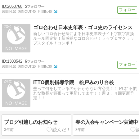
2050768
5
週間IN:
10
週間OUT:
40
月間IN:
40
23
ゴロ合わせ日本史年表・ゴロ史のライセンス
新しいゴロ合わせ法による日本史年表サイト字数字変換
ルール固定制！新感覚なゴロ合わせ！ラップ＆マクラッ
プスタイル！コンボ！
1303542
6
週間IN:
10
週間OUT:
20
月間IN:
30
24
ITTO個別指導学院 松戸みのり台校
塾って何をしているのかわからない方必見！！ PCに不慣
れな塾長が頑張って更新してます！！週３，４回更新予
定！！
ブログ引越しのお知らせ
春の入会キャンペーン実施中
3年前
3年前