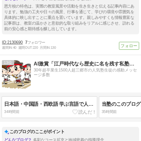
恩方校の特色は、実際の教室風景や活動を生き生きと伝える記事内容にあ
ります。勉強の工夫や日々の風景、行事を通じて、学びの環境や雰囲気を
具体的に映し出すことに重点を置いています。親しみやすくも情報豊富な
記事群は、教室の温かさと意欲的な取り組みをリアルに感じさせ、訪れる
前の安心感と期待感を醸し出しています。
2130690
7
週間IN:
40
週間OUT:
220
月間IN:
130
13
AI激賞「江戸時代なら歴史に名を残す私塾」コロンビア塾
30年超卒業生1500人超三郷市の人気塾生徒の感動メッセ
ージ多数
日本語・中国語・西欧語 学ぶ言語で人間性が変わる 過度の英語重視教育・自己主張重視入試の問題点
34時間前
35時間前
このブログのここがポイント
多彩なコース拡充と地域密着の指導理念