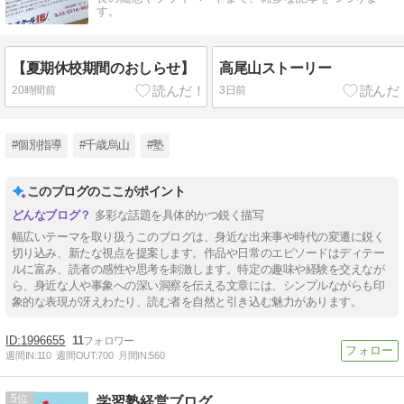
す。
【夏期休校期間のおしらせ】
高尾山ストーリー
20時間前
3日前
#個別指導
#千歳烏山
#塾
このブログのここがポイント
多彩な話題を具体的かつ鋭く描写
幅広いテーマを取り扱うこのブログは、身近な出来事や時代の変遷に鋭く
切り込み、新たな視点を提案します。作品や日常のエピソードはディテー
ルに富み、読者の感性や思考を刺激します。特定の趣味や経験を交えなが
ら、身近な人や事象への深い洞察を伝える文章には、シンプルながらも印
象的な表現が冴えわたり、読む者を自然と引き込む魅力があります。
1996655
11
週間IN:
110
週間OUT:
700
月間IN:
560
5
学習塾経営ブログ