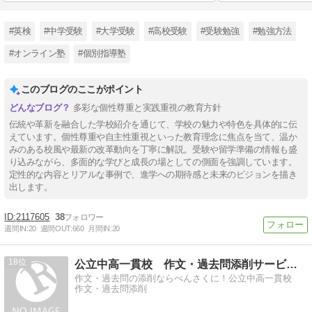
#英検
#中学受験
#大学受験
#高校受験
#受験勉強
#勉強方法
#オンライン塾
#個別指導塾
このブログのここがポイント
多彩な個性尊重と実践重視の教育方針
伝統や革新を融合した学校紹介を通じて、学校の魅力や特色を具体的に伝
えています。個性尊重や自主性重視といった教育理念に焦点を当て、温か
みのある校風や最新の改革動向を丁寧に解説。受験や留学準備の情報も盛
り込みながら、多面的な学びと成長の場としての側面を強調しています。
定性的な内容とリアルな事例で、進学への期待感と未来のビジョンを描き
出します。
2117605
38
週間IN:
20
週間OUT:
660
月間IN:
20
18
公立中高一貫校 作文・過去問添削サービス ぺんさく
作文・過去問の添削ならぺんさくに！公立中高一貫校
作文・過去問添削