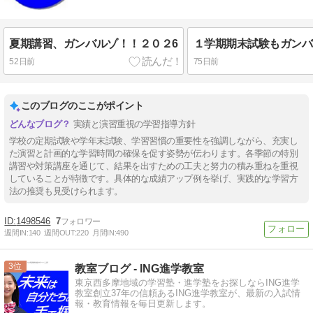
夏期講習、ガンバルゾ！！２０２6
１学期期末試験もガンバル
52日前
75日前
このブログのここがポイント
実績と演習重視の学習指導方針
学校の定期試験や学年末試験、学習習慣の重要性を強調しながら、充実し
た演習と計画的な学習時間の確保を促す姿勢が伝わります。各季節の特別
講習や対策講座を通じて、結果を出すための工夫と努力の積み重ねを重視
していることが特徴です。具体的な成績アップ例を挙げ、実践的な学習方
法の推奨も見受けられます。
1498546
7
週間IN:
140
週間OUT:
220
月間IN:
490
3
教室ブログ - ING進学教室
東京西多摩地域の学習塾・進学塾をお探しならING進学
教室創立37年の信頼あるING進学教室が、最新の入試情
報・教育情報を毎日更新します。