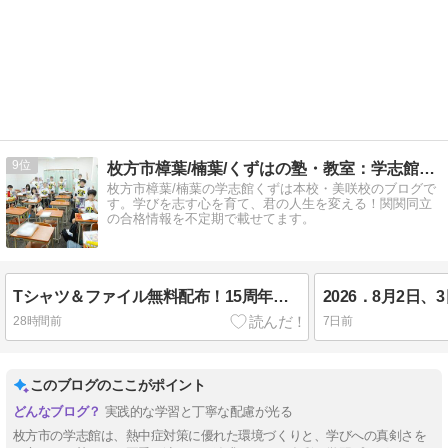
9
枚方市樟葉/楠葉/くずはの塾・教室：学志館くずは本校・美咲校
枚方市樟葉/楠葉の学志館くずは本校・美咲校のブログで
す。学びを志す心を育て、君の人生を変える！関関同立
の合格情報を不定期で載せてます。
Tシャツ＆ファイル無料配布！15周年記念「ありがとうございます」枚方市樟葉の進学塾学志館（個別指導・習い事）
28時間前
7日前
このブログのここがポイント
実践的な学習と丁寧な配慮が光る
枚方市の学志館は、熱中症対策に優れた環境づくりと、学びへの真剣さを