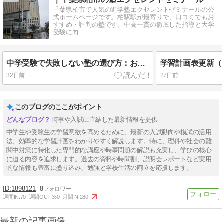
千葉県柏市で人気の進学塾エクセレントゼミナールの公
式ホームページです。柏駅駅が最寄りで、口コミでもお
すすめ・評判の塾です。中高一貫の徹底した指導と大学
受験に向…
中学受験で失敗しない塾の選び方：お子様の個性を伸ばし受験を成功に導く完全ガイド
32日前
27日前
このブログのここがポイント
時事や入試に直結した最新情報を提供
中学生や受験生の学習意欲を高めるために、最新の入試動向や模試の活用
法、効率的な学習計画をわかりやすく解説します。特に、理科や社会の難
関中対策に特化した専門的な講座や時事問題の解説も充実し、学びの核心
に迫る内容を追求します。過去の資料や時間割、説明会レポートなど実用
的な情報も豊富に盛り込み、勉強と学校生活の両立を応援します。
1898121
8
週間IN:
70
週間OUT:
350
月間IN:
280
最新の記事画像