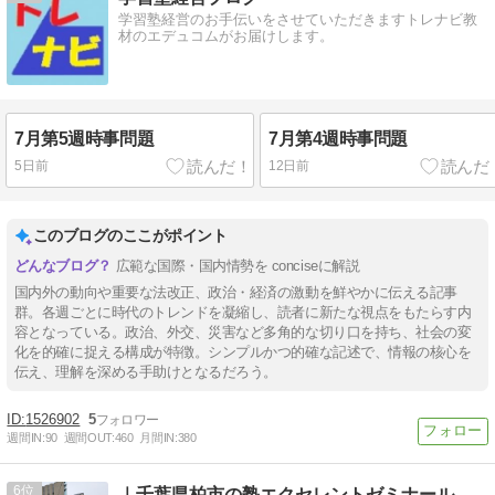
学習塾経営のお手伝いをさせていただきますトレナビ教
材のエデュコムがお届けします。
7月第5週時事問題
7月第4週時事問題
5日前
12日前
このブログのここがポイント
広範な国際・国内情勢を conciseに解説
国内外の動向や重要な法改正、政治・経済の激動を鮮やかに伝える記事
群。各週ごとに時代のトレンドを凝縮し、読者に新たな視点をもたらす内
容となっている。政治、外交、災害など多角的な切り口を持ち、社会の変
化を的確に捉える構成が特徴。シンプルかつ的確な記述で、情報の核心を
伝え、理解を深める手助けとなるだろう。
1526902
5
週間IN:
90
週間OUT:
460
月間IN:
380
6
｜千葉県柏市の塾エクセレントゼミナール