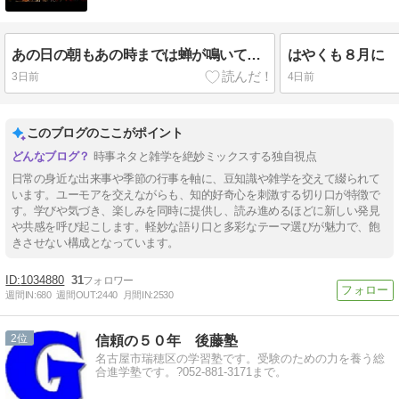
あの日の朝もあの時までは蝉が鳴いていた
はやくも８月に
3日前
4日前
このブログのここがポイント
時事ネタと雑学を絶妙ミックスする独自視点
日常の身近な出来事や季節の行事を軸に、豆知識や雑学を交えて綴られて
います。ユーモアを交えながらも、知的好奇心を刺激する切り口が特徴で
す。学びや気づき、楽しみを同時に提供し、読み進めるほどに新しい発見
や共感を呼び起こします。軽妙な語り口と多彩なテーマ選びが魅力で、飽
きさせない構成となっています。
1034880
31
週間IN:
680
週間OUT:
2440
月間IN:
2530
2
信頼の５０年 後藤塾
名古屋市瑞穂区の学習塾です。受験のための力を養う総
合進学塾です。?052-881-3171まで。