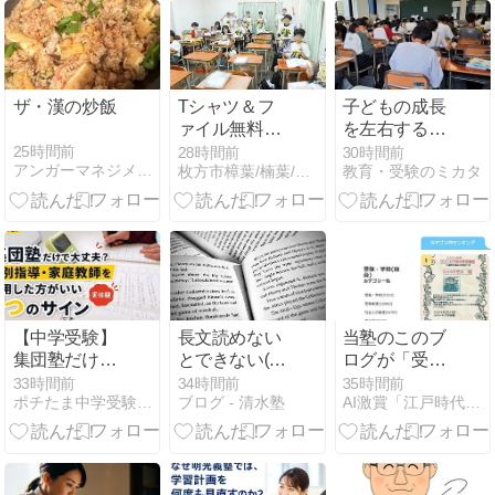
ザ・漢の炒飯
Tシャツ＆フ
子どもの成長
ァイル無料配
を左右する環
布！15周年記
境のチカラ
25時間前
28時間前
30時間前
アンガーマネジメントとコーチングが教育を変える
枚方市樟葉/楠葉/くずはの塾・教室：学志館くずは本校・美咲校
教育・受験のミカタ
念「ありがと
うございま
す」枚方市樟
葉の進学塾学
志館（個別指
導・習い事）
【中学受験】
長文読めない
当塾のこのブ
集団塾だけで
とできない(中
ログが「受験
大丈夫？個別
3英語)
学校」部門９
33時間前
34時間前
35時間前
ポチたま中学受験 | 〜2023 難関校挑戦の記録〜
ブログ - 清水塾
AI激賞「江戸時代なら歴史に名を残す私塾」コロンビア塾
指導・家庭教
１０３サイト
師を併用した
中１位
方がいい7つ
のサイン【実
体験】