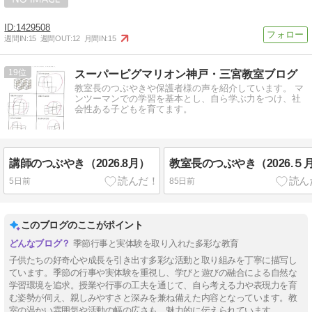
1429508
週間IN:
15
週間OUT:
12
月間IN:
15
19
スーパーピグマリオン神戸・三宮教室ブログ
教室長のつぶやきや保護者様の声を紹介しています。 マ
ンツーマンでの学習を基本とし、自ら学ぶ力をつけ、社
会性ある子どもを育てます。
講師のつぶやき（2026.8月）
教室長のつぶやき（2026.５
5日前
85日前
このブログのここがポイント
季節行事と実体験を取り入れた多彩な教育
子供たちの好奇心や成長を引き出す多彩な活動と取り組みを丁寧に描写し
ています。季節の行事や実体験を重視し、学びと遊びの融合による自然な
学習環境を追求。授業や行事の工夫を通じて、自ら考える力や表現力を育
む姿勢が伺え、親しみやすさと深みを兼ね備えた内容となっています。教
室の温かい雰囲気や活動の幅の広さも、魅力的に伝えられています。