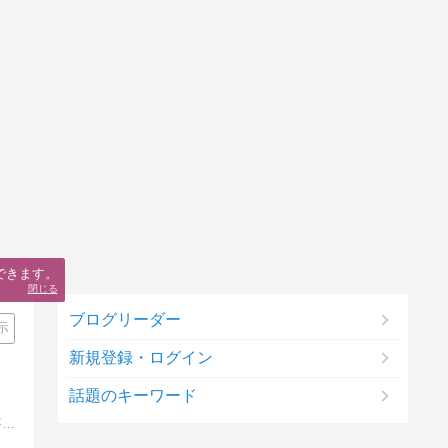
できます。
閉じる
ブログリーダー
示
新規登録・ログイン
話題のキーワード
芸能人の怖い話、本当にあった怖い話、都市伝説、幽霊よりも怖い話、心霊写真、心霊特番、世にも奇妙な物語、呪いのビデオ、残虐事件、未解決事件、口コミ占い師など