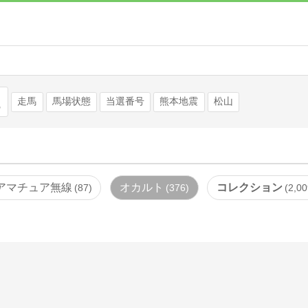
検索
走馬
馬場状態
当選番号
熊本地震
松山
アマチュア無線
オカルト
コレクション
87
376
2,00