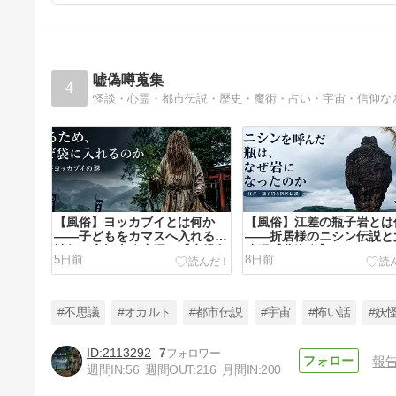
嘘偽噂蒐集
4
怪談・心霊・都市伝説・歴史・魔術・占い・宇宙・信仰な
【風俗】ヨッカブイとは何か
【風俗】江差の瓶子岩とは
――子どもをカマスへ入れる水
――折居様のニシン伝説と
神祭と高橋十八度踊り【鹿児島
連縄【北海道】
5日前
8日前
県】
#不思議
#オカルト
#都市伝説
#宇宙
#怖い話
#妖
2113292
7
報
週間IN:
56
週間OUT:
216
月間IN:
200
【風俗】甑島のトシドンとは何