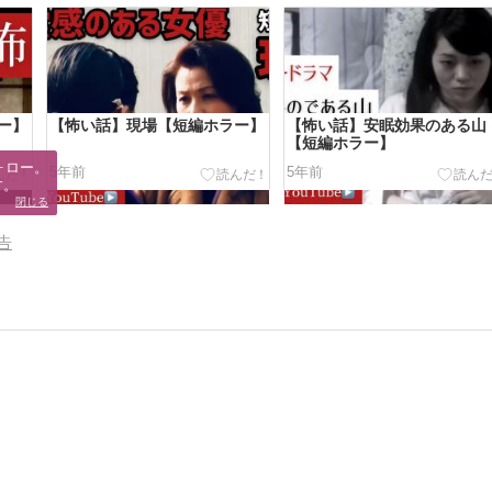
ー】
【怖い話】現場【短編ホラー】
【怖い話】安眠効果のある山
【短編ホラー】
ロー。

5年前
5年前
す。
閉じる
告