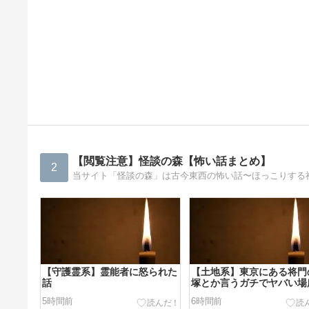
【閲覧注意】怪談の森【怖い話まとめ】
2
当サイト「怪談の森」は古今東西の怖い話〜ほっこりする
【守護霊系】霊能者に怒られた
【土地系】東京にある将門
話
塚とか言うガチでヤバい場
5時間前
6時間前