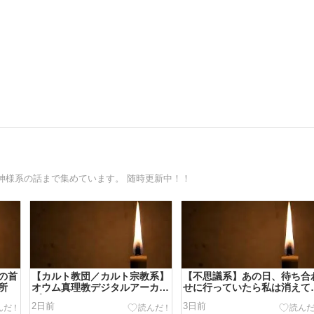
神様系の話まで集めています。 随時更新中！！
の首
【カルト教団／カルト宗教系】
【不思議系】あの日、待ち合
所
オウム真理教デジタルアーカイ
せに行っていたら私は消えて
ブ
た
2日前
3日前