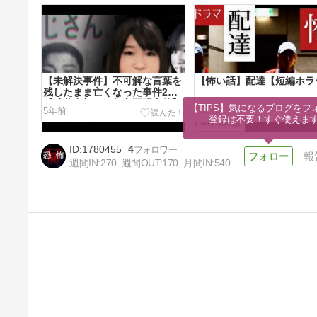
【未解決事件】不可解な言葉を
【怖い話】配達【短編ホラ
残したまま亡くなった事件2選
【武藤友加さん行方不明事件】
【TIPS】気になるブログをフォ
5年前
5年前
登録は不要！すぐ使えま
1780455
4
報
週間IN:
270
週間OUT:
170
月間IN:
540
【怖い話】美肌になれる井戸
【短編ホラー】
5年前