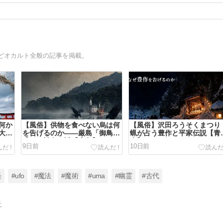
どオカルト全般の記事を掲載。
何か
【風俗】供物を食べない烏は何
【風俗】沢田ろうそくまつり
大注
を告げるのか――厳島「御鳥喰
蝋が占う豊作と平家伝説【青
式」と神烏の謎【広島】
森】
9日前
10日前
怪
#ufo
#魔法
#魔術
#uma
#幽霊
#古代
告