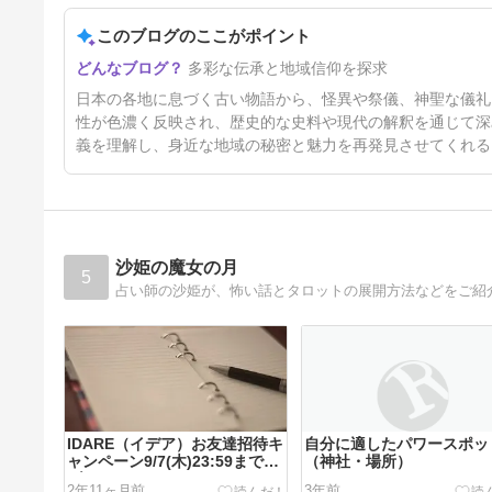
か――首切れ馬と年餅を伴う大
晦日の来訪神
このブログのここがポイント
11日前
多彩な伝承と地域信仰を探求
日本の各地に息づく古い物語から、怪異や祭儀、神聖な儀礼
性が色濃く反映され、歴史的な史料や現代の解釈を通じて深
義を理解し、身近な地域の秘密と魅力を再発見させてくれる
沙姫の魔女の月
5
占い師の沙姫が、怖い話とタロットの展開方法などをご紹
IDARE（イデア）お友達招待キ
自分に適したパワースポッ
ャンペーン9/7(木)23:59まで急
（神社・場所）
げ！
2年11ヶ月前
3年前