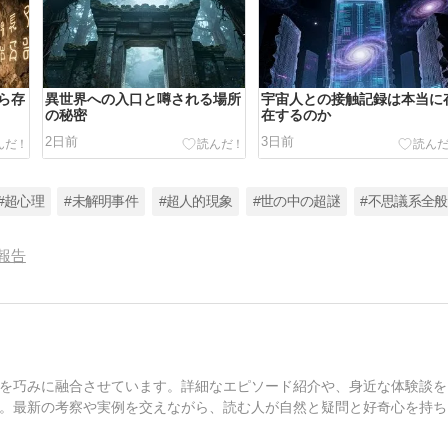
ら存
異世界への入口と噂される場所
宇宙人との接触記録は本当に
の秘密
在するのか
2日前
3日前
#超心理
#未解明事件
#超人的現象
#世の中の超謎
#不思議系全般
報告
を巧みに融合させています。詳細なエピソード紹介や、身近な体験談を
。最新の考察や実例を交えながら、読む人が自然と疑問と好奇心を持ち