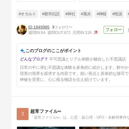
#オカルト
#都市伝説
#神社
#風水
#神様
#怪談
1849985
3
週間IN:
84
週間OUT:
672
月間IN:
318
【家系】屋敷そのものが神社だ
った？ 本家を継ぐ者が消えた
理由
このブログのここがポイント
3日前
不可思議とリアル体験が融合した不思議話
日常の中に潜む不思議な体験を多角的に紹介します。鮮やか
現実の境界を探求する内容です。鋭い視点と具体的な描写で
神秘を背景に、心に残る物語を伝え続けています。
超常ファイル∞
3
「超常ファイル∞」は、心霊・超心理・UFO・未解明事