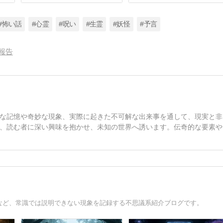
#怖い話
#心霊
#呪い
#生霊
#妖怪
#予言
報告
な記憶や奇妙な現象、実際に起きた不可解な出来事を通して、現実と非
、読む者に深い興味を抱かせ、未知の世界へ誘います。伝奇的な要素や
件など、常識では説明できない現象を記録する不思議系紹介ブログです。