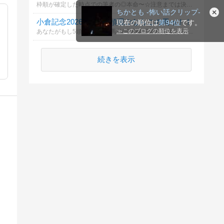
枠順が確定した時点での筆者の◎本命〜☆注意までは決まったので、もしよければ重賞徹底分析記事を読みに来てください。そして、あなたの関谷記念の本命馬も教えて下さい
ちかとも -怖い話クリップ-
小倉記念2026 予想!! 5頭選ぶならこの馬っ！！
現在の順位は
第94位
です。
≫
このブログの順位を表示
あなたがもし5頭BOX(馬連/馬単/三連複/三連単)を買うならどの馬を選びますか？あなたの予想を教えてくださいっ！結果は【わくわくアナリスト】で検索っ！！
続きを表示