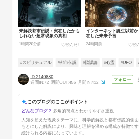
未解決都市伝説：実在したかも
インターネット誕生以前か
しれない超常現象の真相
在した未来予言
1時間20分前
24時間前
#スピリチュアル
#都市伝説
#陰謀論
#心霊
#UFO
2140880
週間IN:
72
週間OUT:
456
月間IN:
432
AIが予測する人類未来の真相
このブログのここがポイント
6日前
多角的視点とわかりやすさ重視
人知を超えた現象をテーマに、科学的解説と都市伝説的側面
もとにした解説により、興味と理解を深める構成が特徴です
続けられる内容になっています。