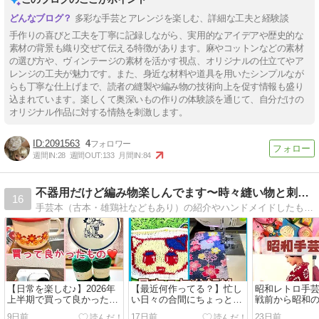
多彩な手芸とアレンジを楽しむ、詳細な工夫と経験談
手作りの喜びと工夫を丁寧に記録しながら、実用的なアイデアや歴史的な
素材の背景も織り交ぜて伝える特徴があります。麻やコットンなどの素材
の選び方や、ヴィンテージの素材を活かす視点、オリジナルの仕立てやア
レンジの工夫が魅力です。また、身近な材料や道具を用いたシンプルなが
らも丁寧な仕上げまで、読者の縫製や編み物の技術向上を促す情報も盛り
込まれています。楽しくて奥深いもの作りの体験談を通じて、自分だけの
オリジナル作品に対する情熱を刺激します。
2091563
4
週間IN:
28
週間OUT:
133
月間IN:
84
不器用だけど編み物楽しんでます〜時々縫い物と刺繍も！〜
16
手芸本（古本・雄鶏社などもあり）の紹介やハンドメイドしたもの、時々ゲームなどのブログです
【日常を楽しむ♪】2026年
【最近何作ってる？】忙し
昭和レトロ手芸本
上半期で買って良かったも
い日々の合間にちょっとず
戦前から昭和
の(＾∀＾)
つ進める編み物小物と洋裁
時代まで(＾∀＾
9日前
17日前
23日前