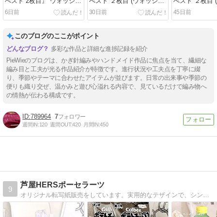
べスト 2枚目』 ウォッシュ
べスト ２枚目 (ウォッシュ
べスト ２枚目 
コットンクロッシェ ストロ
コットンクロッシェ ストロ
コットンクロッ
6日前
30日前
45日前
ベリーピンク かぎ針編み
ベリーピンク かぎ針編み
ベリーピンク 
ハンドメイド 編み物
ハンドメイド 編み物
ハンドメイド 
PieWie
PieWie) ／ 大谷翔平選手、
PieWie) ／
このブログのここがポイント
第2子誕生！！
第2子誕生！！
多彩な作品と詳細な進捗記録を紹介
PieWieのブログは、かぎ針編みやハンドメイド作品に焦点を当て、繊細な
編み目と工夫が光る作品紹介が特徴です。進行状況や工夫点を丁寧に綴
り、季節やテーマに合わせたアイテムが並びます。日常の出来事や季節の
便りも織り交ぜ、温かみと遊び心溢れる内容で、見ているだけで編み物へ
の情熱が伝わる構成です。
789964
7
週間IN:
120
週間OUT:
420
月間IN:
450
芦屋HERSポーセラーツ
9
オリジナル転写紙販売をしています。実用的なテザインで、シンプルモダンインテリア・ウェディング向け、B＆Wを提供中