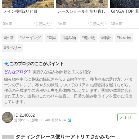
メイン模様2リピ目
レースショール仕切り直し
GINGA TOP 
3日前
7日前
10日前
#日常
#ソーイング
#刺繍
#編み物
#縫い物
#棒針
#Ravelry
#ラベリー
このブログのここがポイント
実践的な編み物体験と工夫を紹介
編み物を中心に趣味の幅広さを伝える内容です。腰痛や糸の選び方、パタ
ーンのアレンジ、布や糸の状態についてのリアルな経験談を綴りながら、
作品の完成までの過程や工夫を具体的に伝えています。季節や体調に合わ
せた工夫や、道具のこだわりを披露し、日常の編み物ライフを豊かに演出
しています。
2140662
週間IN:
16
週間OUT:
240
月間IN:
64
タティングレース便り〜アトリエさかみち〜