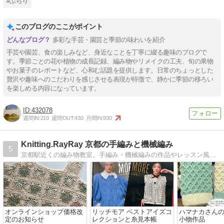
#ぶらり
このブログのここがポイント
多彩な手芸・園芸と季節の味わいを紹介
手芸や園芸、食の楽しみなど、身近なことを丁寧に綴る趣味のブログで
す。季節ごとの花や植物の成長記録、編み物やリメイクの工夫、旬の果物
やお菓子のレポートなど、心和む話題を提供します。日常のちょっとした
贅沢や趣味へのこだわりを感じさせる表現が特徴で、静かに季節の移ろい
を楽しめる内容になっています。
432078
週間IN:
210
週間OUT:
430
月間IN:
930
Knitting.RayRay 京都の手編みと機械編み
5
京都駅近くの編み物教室。手編み・機械編みの作品やレッスン風景、ワークショップ、京都の日常を発信しています。
オンラインショップ価格改
リッチモア ベストアイズコ
ハマナカさん
定のお知らせ
レクションと糸見本帳
小物作品