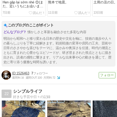
Hẹn gặp lại sớm nhé 😊(ま
熊本で地震。
土用の丑の日
た、近いうちにお会いまし
ょう。)
7日前
11日前
13日前
このブログのここがポイント
懐かしさと革新を融合させた多彩な内容
明治から昭和へと移り変わる日本の歴史や文化を軸に、技術の進歩や人々
の暮らしぶりを丁寧に紐解きます。戦前戦後の変革や庶民の工夫、芸術や
日常のささやかな喜びをテーマに、温かみや奥深さを伝達。時代の潮流と
ともに育まれた心豊かなエピソードが、研ぎ澄まされた視点とともに描き
出され、読者の感性に響きます。リアルな出来事や心の動きを通じて、歴
史に寄り添う優雅な時間を誘います。
1526463
7
週間IN:
16
週間OUT:
100
月間IN:
72
シンブルライフ
22
好きな手芸や日々の記録