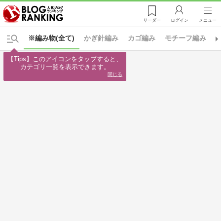
リーダー
ログイン
メニュー
※編み物(全て)
かぎ針編み
カゴ編み
モチーフ編み
【Tips】このアイコンをタップすると、

カテゴリ一覧を表示できます。
閉じる