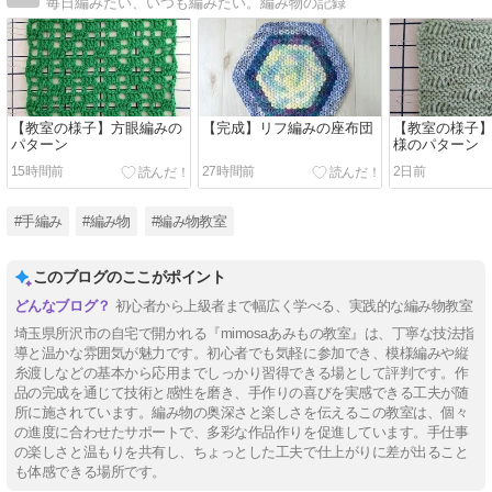
毎日編みたい、いつも編みたい。編み物の記録
【教室の様子】方眼編みの
【完成】リフ編みの座布団
【教室の様子
パターン
様のパターン
15時間前
27時間前
2日前
#手編み
#編み物
#編み物教室
このブログのここがポイント
初心者から上級者まで幅広く学べる、実践的な編み物教室
埼玉県所沢市の自宅で開かれる『mimosaあみもの教室』は、丁寧な技法指
導と温かな雰囲気が魅力です。初心者でも気軽に参加でき、模様編みや縦
糸渡しなどの基本から応用までしっかり習得できる場として評判です。作
品の完成を通じて技術と感性を磨き、手作りの喜びを実感できる工夫が随
所に施されています。編み物の奥深さと楽しさを伝えるこの教室は、個々
の進度に合わせたサポートで、多彩な作品作りを促進しています。手仕事
の楽しさと温もりを共有し、ちょっとした工夫で仕上がりに差が出ること
も体感できる場所です。