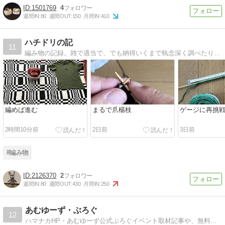
1501769
4
週間IN:
80
週間OUT:
150
月間IN:
410
ハチドリの記
11
編み物の記録。雑で適当で、でも納得いくまで執念深く調べたり。酔っ払いながらタティングレースにも挑戦中。
編めば進む
まるで爪楊枝
ゲージに再挑
2時間10分前
2日前
3日前
#編み物
2126370
2
週間IN:
80
週間OUT:
430
月間IN:
250
あむゆーず・ぶろぐ
12
ハマナカHP・あむゆーず公式ぶろぐイベント取材記事や、無料編み図のご紹介、編み方のコツなどを掲載してまいります。