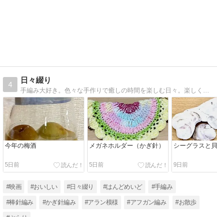
日々綴り
4
手編み大好き。色々な手作りで癒しの時間を楽しむ日々。楽しくて美味しくって面白いことを綴っていきます。
今年の梅酒
メガネホルダー（かぎ針）
シーグラスと
5日前
5日前
9日前
#映画
#おいしい
#日々綴り
#はんどめいど
#手編み
#棒針編み
#かぎ針編み
#アラン模様
#アフガン編み
#お散歩