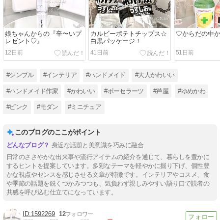
娘ちゃんからの『辛〜いプ
カルビーポテトチップス☆
♡︎からだの中か
レゼント♡︎』
白黒パッケージ！
12日前
41日前
51日前
#シンプル
#インテリア
#ハンドメイド
#大人かわいい
#ハンドメイド作家
#かわいい
#ポーセラーツ
#芦屋
#ゆめかわ
#ピンク
#モダン
#ミニチュア
このブログのここがポイント
身近な話題と美意識を巧みに融合
日常のささやかな出来事や流行アイテムの紹介を通じて、暮らしを豊かに
するヒントを提案しています。多彩なテーマを軽やかに掘り下げ、個性豊
かな視点やセンスを感じさせる文章が特徴です。インテリアやコスメ、食
や季節の話題を鋭くつかみつつも、気負わず親しみやすい語り口で読者の
共感を呼び込む仕立てになっています。
1592269
12