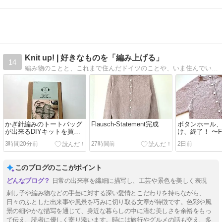
Knit up! | 好きなものを「編み上げる」
14
編み物のことと、これまで住んだドイツのことや、いま住んでいるイギリスのことなどを記録するブログです。
かぎ針編みのトートバッグ
Flausch-Statement完成
ボタンホール
が出来るDIYキットを買っ
け、終了！ 〜Fla
ちゃった！
Statement
3時間20分前
27時間前
2日前
このブログのここがポイント
日常の出来事を繊細に描写し、工芸や景色を美しく表現
刺し子や編み物などの手芸に対する深い愛情とこだわりを持ちながら、
日々のふとした出来事や風景を巧みに切り取る文章が特徴です。色彩や風
景の細やかな描写を通じて、身近な暮らしの中に潜む美しさを余裕をもっ
て伝え、読者に優しく寄り添います。時には旅行やグルメの話も交え、多