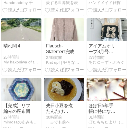
Handmadeby 千賀ちゃん
愛する世界観を表現しています
ハンドメイド雑貨制作のalphadorn(アルファドーン)…
オープンサン
ドのバッグ
晴れ間 4
Flausch-
アイアムオリ
Statement完成
ーブ8月号〜
モチーフ特
26時間前
27時間前
27時間前
My hakoniwa of the WILDERNESS
Knit up! | 好きなものを「編み上げる」
あむゆーず・ぶろぐ
集〜
【完成】リフ
先日小豆を煮
ほぼ日5年手
編みの座布団
たんだけ
帳に特になし
ど。。。
ってはじめて
27時間前
30時間前
31時間前
mimosaのあみもの日記
一歩でも前へ
ぼたもちだより（古い家で暮らすこと）
書いた日