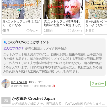
真♪ニットカフェ♪袖はほど
真ニットカフェ♪時期外れ
真♪手編み♪ゲ
くことになる
地域のお盆パン焼きました
ないようなレ
6日前
12日前
24日前
このブログのここがポイント
多彩な技法とリメイク例を紹介
ニットカフェ千編工房のブログは、自由な発想と技術を駆使した手芸の魅
力を伝える場です。編み地の調整やリメイクに関する実践例を詳細に解説
し、作品づくりの工夫や素材の特性についても触れながら、編み物の奥行
きを伝えています。日常の出来事や季節の話題も交え、気軽に楽しめる編
み物の魅力を広げる工房の雰囲気が感じられる内容です。
1474608
10
週間IN:
20
週間OUT:
320
月間IN:
90
かぎ編み Crochet Japan
20
かぎ針編みの編み方を、無料編み図、YouTube動画で紹介します。モチーフ、お花、模様編み、コースター、その他を初心者さんでも簡単に編めるように説明します。