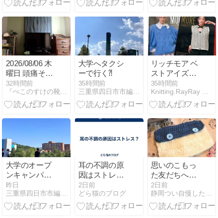
2026/08/06 木
大学へタクシ
リッチモア ベ
曜日 頭痛そし
ーで行く⁈
ストアイズコ
て、夜のみ仕
レクションと
32時間前
35時間前
35時間前
『ぺこのすけの靴下』
三重県四日市市編物教室 Keitoラボ きぬこ 手あみ師範
Knitting.RayRay 京都の手編みと機械編み
事
糸見本帳
大学のオープ
耳の不調の原
思いのこもっ
ンキャンパス
因はストレ
た友だちへの
で珍道中
ス？
プレゼント♡
昨日
2日前
2日前
三重県四日市市編物教室 Keitoラボ きぬこ 手あみ師範
どら猫のブログ
静岡つい自慢したくなる作品が編める編み物教室ボンエプー