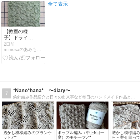
全て表示
【教室の様
子】ドライブ
模様のパター
2日前
mimosaのあみもの日記
ン
*Nano*hana* 〜diary〜
7
鈎針編み作品紹介と日々の出来事など毎日のハンドメイド作品と、子育てのこと、たまにご飯ネタ
透かし模様編みのブランケ
ボッブル編み（中上5目一
透かし模様編
ット♪**
度）のモチーフ♪**
ら～寄せ目って