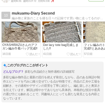
週間IN:
81
週間OUT:
72
月間IN:
330
mukuamu-Diary Second
10
編み物と家族のことを綴る日々の記録です買い物に走ってるのが多い？ので作るペースは遅いですが良かったらのぞいて下さい！
OYASHIRAZUさんのアフ
Dot lacy tote bag完成しま
フィレ編みの
ガン編み巾着バッグ完成‼️
した‼️
完成‼️とあみ
16日前
41日前
57日前
このブログのここがポイント
多彩な作品紹介と制作過程の詳細描写
多彩な編み物作品と最新の流行を絶えず発信しながら、品のある挿話や制
作エピソードを巧みに織り交ぜている点が特徴です。作品の工夫や工場を
紐解き、その過程やデザインの背景を丁寧に紹介し、編む楽しさと奥深さ
を伝えています。解説は軽やかでありながら具体的。本格的な技法や道具
の選び方にも触れることで、同趣味人にとっても新たな発見となる内容と
なっています。