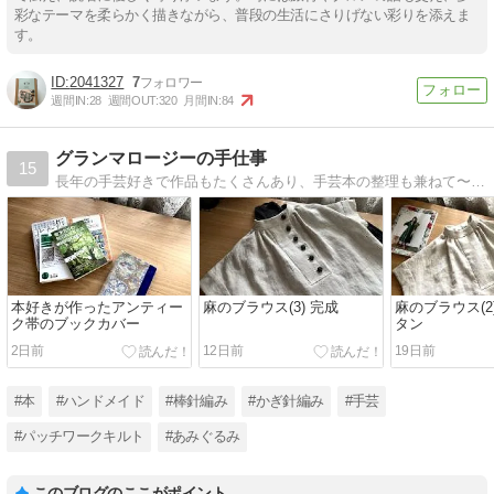
彩なテーマを柔らかく描きながら、普段の生活にさりげない彩りを添えま
す。
2041327
7
週間IN:
28
週間OUT:
320
月間IN:
84
グランマロージーの手仕事
15
長年の手芸好きで作品もたくさんあり、手芸本の整理も兼ねて〜記録にしようと思い立ちました。作品写真やお手本なども紹介もしていきます。
本好きが作ったアンティー
麻のブラウス(3) 完成
麻のブラウス(2
ク帯のブックカバー
タン
2日前
12日前
19日前
#本
#ハンドメイド
#棒針編み
#かぎ針編み
#手芸
#パッチワークキルト
#あみぐるみ
このブログのここがポイント