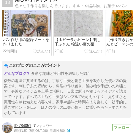
13
色々な手作りを楽しんでいます。キルトや編み物、お菓子やパンも時々作っています。
パン作り用の記録ノートを
【ホビーラホビーレ】刺し
【作り置きおか
作りました
子ふきん 輪違い麻の葉
んとピーマン
きんぴら
22時間前
2日前
3日前
このブログのここがポイント
多彩な趣味と実用性を結集した紹介
複数の趣味に共通するのは、丁寧な工夫と創意工夫を凝らした使い方の提
案です。刺し子糸の収納から、料理の作り置き、編み物や手縫いの刺繍ま
で、身近なアイテムを上手に活用し、日常に彩りを添えるアイデアが詰ま
っています。すべての工程や工夫はシンプルでわかりやすく、見やすさと
実用性を兼ね備えた内容です。家事や趣味の時間をより楽しく、効率的に
過ごすヒントを伝え、ほんの少しの工夫が暮らしに潤いをもたらすことを
示しています。
784051
7
週間IN:
50
週間OUT:
290
月間IN:
300