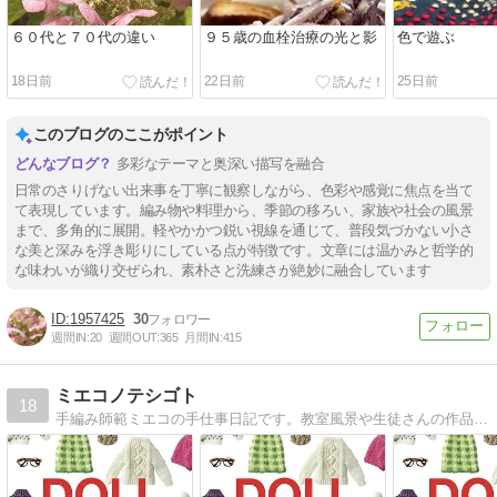
６０代と７０代の違い
９５歳の血栓治療の光と影
色で遊ぶ
18日前
22日前
25日前
このブログのここがポイント
多彩なテーマと奥深い描写を融合
日常のさりげない出来事を丁寧に観察しながら、色彩や感覚に焦点を当て
て表現しています。編み物や料理から、季節の移ろい、家族や社会の風景
まで、多角的に展開。軽やかかつ鋭い視線を通じて、普段気づかない小さ
な美と深みを浮き彫りにしている点が特徴です。文章には温かみと哲学的
な味わいが織り交ぜられ、素朴さと洗練さが絶妙に融合しています
1957425
30
週間IN:
20
週間OUT:
365
月間IN:
415
ミエコノテシゴト
18
手編み師範ミエコの手仕事日記です。教室風景や生徒さんの作品も掲載中〜♪