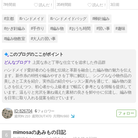
7時間前
35時間前
3日前
#京都
#ハンドメイド
#ハンドメイドバッグ
#棒針編み
#かぎ針編み
#手作り
#編み物
#おうち時間
#習い事
#趣味
#編み物教室
#大人の習い事
このブログのここがポイント
上質な糸と丁寧な仕立てを追求した作品群
ハンドメイド愛好者の心を掴む伝統と革新を融合した編み物の魅力を伝え
ます。新作糸の特性や編みやすさを丁寧に解説し、シンプルな小物作品の
美しさと工夫を紹介。実作品の紹介やレッスン案内を通じて、編み物の楽
しさを伝えつつ、初心者から上級者まで幅広く参考となる情報を提供して
います。温もりと光沢を兼ね備えた素材の良さを鮮やかに伝達し、編み物
を日常に取り入れる提案を続けています。
826704
6
週間IN:
210
週間OUT:
470
月間IN:
660
mimosaのあみもの日記
6