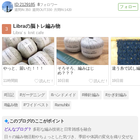
2129185
8
週間IN:
350
週間OUT:
330
月間IN:
1420
Libraの脳トレ編み物
3
Libra’ｓ knit cafe
やっと、届いた！！！
そろそろ、編みはじ
違う糸で試し
め？？？
11時間前
10日前
19日前
#日記
#ガーデニング
#ハンドメイド
#棒針編み
#かぎ針編み
#編み物
#ワイドベスト
#amuhibi
このブログのここがポイント
多彩な編み技術と日常雑感を融合
日々の編み物活動やちょっとした気づき、季節や体調の変化を織り交ぜな