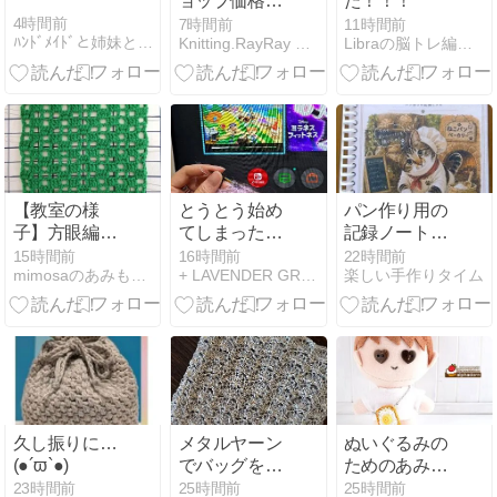
ョップ価格改
た！！！
定のお知らせ
4時間前
7時間前
11時間前
ﾊﾝﾄﾞﾒｲﾄﾞと姉妹と坊やの子育て日記
Knitting.RayRay 京都の手編みと機械編み
Libraの脳トレ編み物
【教室の様
とうとう始め
パン作り用の
子】方眼編み
てしまった
記録ノートを
のパターン
「あつ森」を
作りました
15時間前
16時間前
22時間前
mimosaのあみもの日記
+ LAVENDER GRAY +
楽しい手作りタイム
DLしなが
ら“Keitoが咲
いた”ショール
編み編み
久し振りに…
メタルヤーン
ぬいぐるみの
(●´ϖ`●)
でバッグを編
ためのあみぐ
んでます
るみ目玉焼き
23時間前
25時間前
25時間前