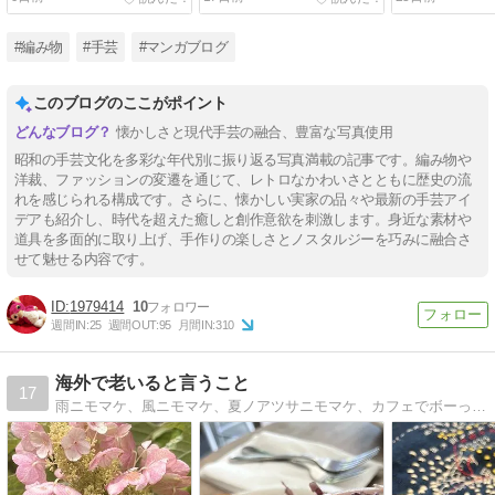
(＾∀＾)
#編み物
#手芸
#マンガブログ
このブログのここがポイント
懐かしさと現代手芸の融合、豊富な写真使用
昭和の手芸文化を多彩な年代別に振り返る写真満載の記事です。編み物や
洋裁、ファッションの変遷を通じて、レトロなかわいさとともに歴史の流
れを感じられる構成です。さらに、懐かしい実家の品々や最新の手芸アイ
デアも紹介し、時代を超えた癒しと創作意欲を刺激します。身近な素材や
道具を多面的に取り上げ、手作りの楽しさとノスタルジーを巧みに融合さ
せて魅せる内容です。
1979414
10
週間IN:
25
週間OUT:
95
月間IN:
310
海外で老いると言うこと
17
雨ニモマケ、風ニモマケ、夏ノアツサニモマケ、カフェでボーっと珈琲を飲む。