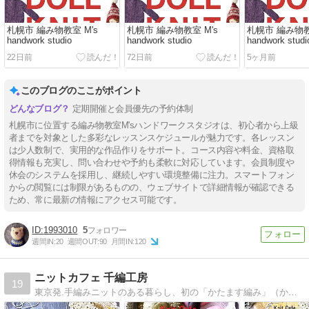
札幌市 編み物教室 M's
札幌市 編み物教室 M's
札幌市 編み物教
handwork studio
handwork studio
handwork studi
22日前
72日前
5ヶ月前
このブログのここがポイント
定期開催と会員優先の予約体制
札幌市に位置する編み物教室M'sハンドワークスタジオは、初心者から上級
者までを対象とした多彩なレッスンスケジュールが魅力です。各レッスン
は少人数制で、実用的な作品作りをサポート。コース内容や料金、資格取
得情報も充実し、問い合わせや予約も柔軟に対応しています。会員制度や
休会のシステムを採用し、継続しやすい環境整備に注力。スマートフォン
からの閲覧には制限があるものの、ウェブサイトで詳細情報が確認できる
ため、常に最新の情報にアクセス可能です。
1993010
5
週間IN:
20
週間OUT:
90
月間IN:
120
ニットカフェ 千編工房
19
東京発.手編みニットのある暮らし、初の「かたます編み」（かぎ針）と「ご贈答ぱん」を手作りでお届け。北欧ノルディック編み（棒針）の応用・実用作品も、モバ編み中。