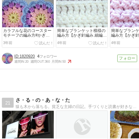
カラフルな花のコースター
簡単なブランケット模様の
簡単なブラン
モチーフの編み方#かぎ針
編み方【かぎ針編み.細編
編み方【かぎ針
編み #Crochet Coaster
み.長々編み】Crochet and
み.中長編み】Cro
3年前
4年前
4年前
Motif
Knitting Japan クロッシェ
Knitting Ja
ジャパン
ジャパン
1820920
4
週間IN:
20
週間OUT:
360
月間IN:
50
さ・る・の・あ・な・た
21
猿も木から落ちる。貧乏な主婦の日記。手づくりと読書が好きな貧しい主婦の気ままな日記です。