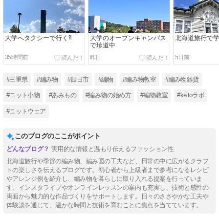
大学へタクシーで行く⁈
大学のオープンキャンパス
北海道旅行で学
で珍道中
35時間前
昨日
5日前
#三重県
#編み物
#四日市
#編物
#編み物教室
#編み物雑貨
#ニット小物
#あみもの
#編み物の始め方
#編物教室
#keitoラボ
#ニットウェア
このブログのここがポイント
実用的な情報と温もり伝えるファッション性
北海道旅行や季節の編み物、編み図の工夫など、日常の中に広がるクラフ
トの楽しさを伝えるブログです。初心者から上級者まで参考になるレシピ
やアレンジ例を紹介し、編み物を暮らしに取り入れる提案を行っていま
す。インスタライブやオンラインレッスンの案内も充実し、技術と感性の
両面から魅力的な作品づくりをサポートします。日々のささやかな工夫や
体験談を通じて、温かな時間と技術を育むことに焦点を当てています。