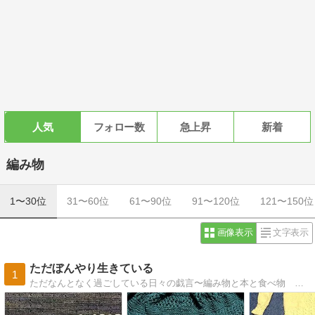
人気
フォロー数
急上昇
新着
編み物
1〜30位
31〜60位
61〜90位
91〜120位
121〜150位
画像表示
文字表示
ただぼんやり生きている
1
ただなんとなく過ごしている日々の戯言〜編み物と本と食べ物 その他