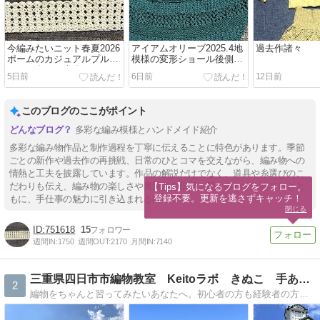
今編みたいニット春夏2026
アイアムオリーブ2025.4地
過去作諸々
ポームのカジュアルプルオ
模様の変形ショール後側編
ーバー身頃下半分まできま
みあがりました
5日前
6日前
12日前
した
このブログのここがポイント
多彩な編み模様とハンドメイド紹介
多彩な編み物作品と制作過程を丁寧に伝えることに特色があります。季節
ごとの新作や過去作の再挑戦、日常のひとコマを交えながら、編み物への
情熱と工夫を披露しています。作品の解説だけでなく、道具や糸選びのこ
だわりも伝え、編み物の楽しさや奥深さを伝授。親しみやすい語り口とと
【Tips】気になるブログをフォロー。

登録不要。更新を逃さずキャッチ！
もに、手仕事の魅力に引き込まれる構成です。
閉じる
751618
15
週間IN:
1750
週間OUT:
2170
月間IN:
7140
三重県四日市市編物教室 Keitoラボ きぬこ 手あみ師範
2
編物をちゃんと習ってみたいあなたへ。初心者の方も経験者の方も、自分一人で編めるようになるまで、何万回でもお伝えする編物講師の きぬこ と申します。棒針・かぎ針・アフガン編み・魔法の一本針など、編み図が読めるようになります。