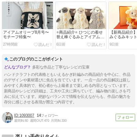
アイアムオリーブ8月号〜
⭐️商品紹介⭐️ ひつじの着せ
【新商品紹介】
モチーフ特集〜
替え棒ぐるみとアイアムオ
みぐるみキット⭐
リーブ増刊号！
27時間前
6日前
9日前
このブログのここがポイント
多彩な作品と丁寧なレシピの宝庫
ハンドクラフトの代表格ともいえるかぎ針編みの商品紹介を中心に、作品
のデザインや素材選びに焦点を当てています。一点一点の作品解説は親し
みやすく具体的で、初心者から上級者まで楽しめる内容となっています。
新商品やレシピの詳細は、工夫や工夫に満ちていて、編み物の楽しさを巧
みに伝えています。絶妙なバランスで情報を伝えながらも、作品の魅力を
存分に感じさせる表現が際立つ内容です。
1093007
14
週間IN:
60
週間OUT:
470
月間IN:
330
楽しい手作りタイム