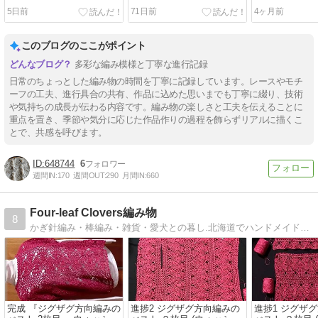
5日前
71日前
4ヶ月前
このブログのここがポイント
多彩な編み模様と丁寧な進行記録
日常のちょっとした編み物の時間を丁寧に記録しています。レースやモチ
ーフの工夫、進行具合の共有、作品に込めた思いまでも丁寧に綴り、技術
や気持ちの成長が伝わる内容です。編み物の楽しさと工夫を伝えることに
重点を置き、季節や気分に応じた作品作りの過程を飾らずリアルに描くこ
とで、共感を呼びます。
648744
6
週間IN:
170
週間OUT:
290
月間IN:
660
Four-leaf Clovers編み物
8
かぎ針編み・棒編み・雑貨・愛犬との暮し.北海道でハンドメイドを楽しみながら、元気を取り戻すリハビリ中です。
完成 『ジグザグ方向編みの
進捗2 ジグザグ方向編みの
進捗1 ジグザ