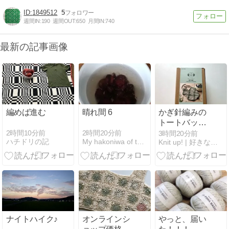
1849512
5
週間IN:
190
週間OUT:
650
月間IN:
740
最新の記事画像
編めば進む
晴れ間 6
かぎ針編みの
トートバッグ
が出来るDIY
2時間10分前
2時間20分前
3時間20分前
ハチドリの記
My hakoniwa of the WILDERNESS
Knit up! | 好きなものを「編み上げる」
キットを買っ
ちゃった！
ナイトハイク♪
オンラインシ
やっと、届い