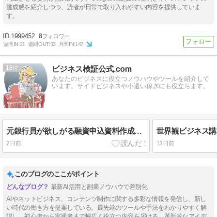
達成感を紹介しつつ、読者が日常で取り入れやすい内容を提供していま
す。
1999452
8
週間IN:
21
週間OUT:
33
月間IN:
147
18
ビジネス検証公式.com
あなたのビジネスに役立つノウハウやツールを紹介して
います。サイドビジネスや小遣い稼ぎにも役立ちます。
元銀行員が欲しがる融資申込資料作成講座
世界観ビジネス講
2日前
13日前
このブログのここがポイント
最新AI活用と副業ノウハウで差別化
AIやネットビジネス、コンテンツ制作に関する多彩な情報を発信し、新し
い時代の働き方を提案している。最先端のツールや手法をわかりやすく解
説し、初心者から実践者まで幅広く役立つ内容を届ける。革新的なアイデ