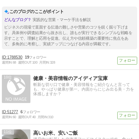
このブログのここがポイント
実践的な営業・マーケ手法を解説
ビジネスの現場で直面する伝達の難しさや営業のコツを鋭く掘り下げま
す。具体例や調査結果から抜き出し、誰もが実行できるシンプルな戦略を
示すことで、理解と応用を促進。伝え方や信頼構築の重要性に焦点をあ
て、多角的に考察し、実績アップにつなげる内容が満載です。
1788530
19
週間IN:
68
週間OUT:
100
月間IN:
328
10
健康・美容情報のアイディア宝庫
斬新な切り口で健康・美容情報をご紹介なんと言って
も、やっぱり健康が第一。内面からにじみ出る美・力を
体感しますか？
51277
6
週間IN:
60
週間OUT:
40
月間IN:
310
11
高いお米、安いご飯