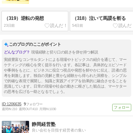
（319）逆転の発想
（318）泣いて馬謖を斬る
23日前
54日前
このブログのここがポイント
現場経験と切り口の鋭さを併せ持つ解説
実績豊富なコンサルタントによる現場やトピックスの紹介を通じて、マー
ケティングの核心を突く提示を行います。各記事は、具体的なエピソード
や事例をもとに、ビジネスに役立つ視点や発想を鮮やかに伝え、読者の思
考を刺激します。独自の見解と豊かな経験から得られた洞察を、シンプル
で的確な表現で展開し、知識と実践アイデアを効果的に融合させることを
意識しています。日常の現場や社会の動きに根ざした観点は、マーケター
の思考を広げる一助となるでしょう。
1206635
9
週間IN:
210
週間OUT:
410
月間IN:
1030
2
静岡経営塾
良い会社を目指す経営者の集い