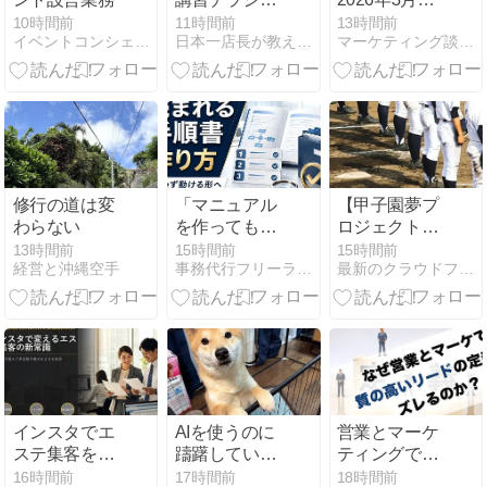
DAY Vol.2」を
どう作る？反
振り返り
10時間前
11時間前
13時間前
9月22日に開
イベントコンシェルジュによる企画制作日記
日本一店長が教える「売上アップの方法」【アイシープマガジン】
マーケティング談話室
響を高めるデ
催決定！
ザインと集客
術
修行の道は変
「マニュアル
【甲子園夢プ
わらない
を作っても読
ロジェクト】
まれない」を
知的障害のあ
13時間前
15時間前
15時間前
経営と沖縄空手
事務代行フリーランスのコラム (2nd CORE)
最新のクラウドファンディングを徹底攻略~CF NEWS
変える、伝わ
る球児のクラ
る手順書の作
ファンに100
り方
万円超の支援
を得た理由
インスタでエ
AIを使うのに
営業とマーケ
ステ集客を変
躊躇している
ティングで
えるだけで、
方向けのブロ
「質の高いリ
16時間前
17時間前
18時間前