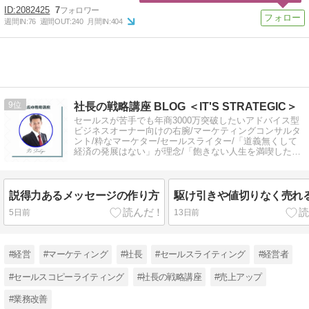
2082425
7
週間IN:
76
週間OUT:
240
月間IN:
404
9
社長の戦略講座 BLOG ＜IT'S STRATEGIC＞
セールスが苦手でも年商3000万突破したいアドバイス型
ビジネスオーナー向けの右腕/マーケティングコンサルタ
ント/粋なマーケター/セールスライター/「道義無くして
経済の発展はない」が理念/「飽きない人生を満喫した
い」社長向けの戦略講座！
説得力あるメッセージの作り方
駆け引きや値切りなく売れ
5日前
13日前
#経営
#マーケティング
#社長
#セールスライティング
#経営者
#セールスコピーライティング
#社長の戦略講座
#売上アップ
#業務改善