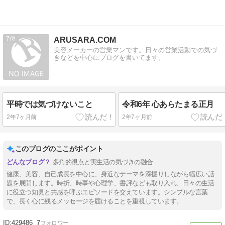
7
ARUSARA.COM
美容メーカーの営業マンです。日々の営業活動での気づ
きなどを中心にブログを書いてます。
平時では気づけないこと
令和6年 心あらたまる正月
2年7ヶ月前
2年7ヶ月前
このブログのここがポイント
多角的視点と実生活の気づきの融合
健康、美容、自己成長を中心に、身近なテーマを深掘りしながら幅広い話
題を展開します。時折、時事や心理学、書評なども取り入れ、日々の生活
に役立つ知見と共感を呼ぶエピソードを交えています。シンプルな言葉
で、長く心に残るメッセージを届けることを重視しています。
429486
7