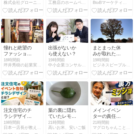
株式会社グローニティ | webの自動集客からセールスまで
工務店のホームページ集客の実践ブログ：年3棟受注するノウハウ
BtoBマーケティングや営業戦略、営業DX
予約導線が驚
グ
ード」の定義
くほど変わっ
が違う理由｜
てくる
部門間の認識
を一致させる
方法
憧れと絶望の
出張がないか
まとまった休
ファッション
ら使えない？
みが取れた時
哲学・
は、今後の人
18時間前
19時間前
19時間前
坪井秀樹の起業実験日記「理由なき反抗期」
中小企業コンサルティングYURUBUSI
ビジネスピープル共和国
141「茶系ア
生についてじ
イテム」
っくり考えよ
う
注文住宅のチ
葉の裏に隠れ
メインイベン
ラシデザイン
ていたレモン
ターの責任と
事例｜イベン
を間違えて剪
は？
19時間前
21時間前
21時間前
日本一店長が教える「売上アップの方法」【アイシープマガジン】
高いお米、安いご飯
マグロちゃんこと加治木英隆のBLOG「情熱と挑戦」
ト集客を高め
定