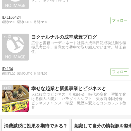
ト。。あと何年持つ？
1166424
週間IN:
10
週間OUT:
5
月間IN:
50
28
ヨクナルナルの成幸成豊ブログ
広告と書籍コーディネート社長の成幸日記成功法則や積
極思考に今、目覚めて夢中で取り組んでいます。埼玉在
住。
134
週間IN:
10
週間OUT:
0
月間IN:
50
29
幸せな起業と新規事業とビジネスと
人に役立つビジネス 行動経済 時代の変化 習慣で化
ける個人の能力 パラダイムシフト 失敗前原因分析
ビジネスチャンス 学歴・職歴を変えるコンカレント教
育
消費減税に効果を期待できる？
意識して自分の情報源を整