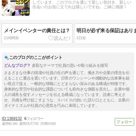
しています。このブログを通じて新しい気付き、新しい
出会いのお役に立てれば嬉しいですね。ご縁に感謝！
メインイベンターの責任とは？
21時間前
2日前
このブログのここがポイント
多彩なテーマで社員の思いや取り組みを描写
さまざまな仕事の現場や社員の生の声を通じて、働き方や企業の理念を伝
えることに重点を置いています。日常のワンシーンや感動的な出来事を鋭
い視点で捉え、一般的な情報にとどまらない深みのある構成が特徴です。
身体的な苦労や社会的な課題についても前向きな側面を見出し、企業や個
人の成長を促すメッセージを伝える構成になっています。読者に考えさ
せ、共感を呼び起こすような、スパイスの効いた語り口とともに、企業の
ダイナミズムや社員の心意気を巧みに表現しています。
1369132
6
週間IN:
190
週間OUT:
730
月間IN:
590