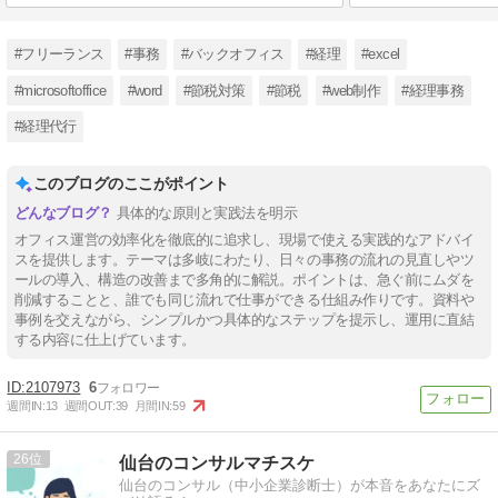
#フリーランス
#事務
#バックオフィス
#経理
#excel
#microsoftoffice
#word
#節税対策
#節税
#web制作
#経理事務
#経理代行
このブログのここがポイント
具体的な原則と実践法を明示
オフィス運営の効率化を徹底的に追求し、現場で使える実践的なアドバイ
スを提供します。テーマは多岐にわたり、日々の事務の流れの見直しやツ
ールの導入、構造の改善まで多角的に解説。ポイントは、急ぐ前にムダを
削減することと、誰でも同じ流れで仕事ができる仕組み作りです。資料や
事例を交えながら、シンプルかつ具体的なステップを提示し、運用に直結
する内容に仕上げています。
2107973
6
週間IN:
13
週間OUT:
39
月間IN:
59
26
仙台のコンサルマチスケ
仙台のコンサル（中小企業診断士）が本音をあなたにズ