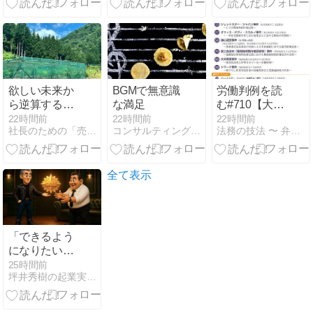
る構成と訴求
方法
欲しい未来か
BGMで無意識
労働判例を読
ら逆算する
な満足
む#710【大栄
【ナラティブ
青果事件】労
22時間前
22時間前
22時間前
社長のための「売れる文章」と「儲かる仕組み」
コンサルティングオフィス服部
法務の技法 〜 弁護士 芦原一郎
仕事術】
判1332.86
全て表示
「できるよう
になりたい
人」と「でき
25時間前
坪井秀樹の起業実験日記「理由なき反抗期」
るまでやりた
い人」は違う