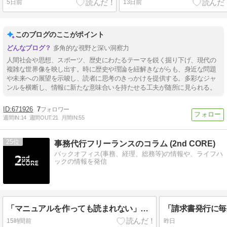
5日前
13日前
このブログのここがポイント
多角的な視野と深い洞察力
人間社会や思想、スポーツ、歴史にわたるテーマを鋭く掘り下げ、現代の
複雑な世界像を映し出す。時に歴史や理論を紐解きながらも、身近な問題
や未来への展望を示唆し、読者に思考のきっかけを提供する。多彩なジャ
ンルを横断し、情報に新たな意味合いを持たせる工夫が随所に見られる。
671926
7
週間IN:
14
週間OUT:
21
月間IN:
55
25
事務代行フリーランスのコラム (2nd CORE)
バックオフィス(事務、経理、総務等)の情報や、ライフハ
ックの情報を発信
「マニュアルを作っても読まれない」を変える、伝わる手順書の作り方
15時間前
昨日