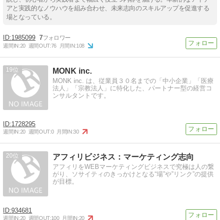
アと実践的なノウハウを組み合わせ、未来志向のスキルアップを促進する
場となっている。
1985099
7
週間IN:
20
週間OUT:
76
月間IN:
108
19
MONK inc.
MONK inc. は、従業員３０名までの「中小企業」「医療
法人」「宗教法人」に特化した、パートナー型の経営コ
ンサルタントです。
1728295
週間IN:
20
週間OUT:
0
月間IN:
30
20
アフィリビジネス：マーケティング志向
アフィリをWEBマーケティングビジネスで究極は人の繋
がり、ソサイティのきっかけとなる“場”や”リンク”の提供
が目標。
934681
週間IN:
20
週間OUT:
100
月間IN:
20