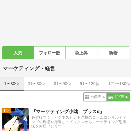
人気
フォロー数
急上昇
新着
マーケティング・経営
1〜30位
31〜60位
61〜90位
91〜120位
121〜150位
画像表示
文字表示
1
『マーケティング小咄 プラスα』
必ず役立つ！ビジネスヒント満載のコラムコンサルティ
ングの現場や身近なトピックスからマーケティング思考
法をお届けします