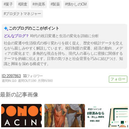
#菓子
#調査
#外資系
#製薬
#懐かしのCM
#プロダクトマネジャー
このブログのここがポイント
時代の祝日変遷と生活の変化を詳細に分析
社会の変遷や生活様式の移り変わりを鋭く捉え、歴史や統計データを交え
ながら親しみやすく解説しています。祝日制度の変遷、経済の動向、メデ
ィアの変化まで、多角的な視点を持ち、現代人の暮らしに密接に関係する
テーマを的確に伝えます。日常の気づきと社会背景を巧みに結びつけ、知
識と興味を深める構成です。
2097863
11
週間IN:
110
週間OUT:
190
月間IN:
560
最新の記事画像