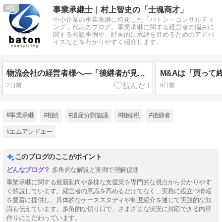
4
事業承継士｜村上智史の「士魂商才」
中小企業の事業承継に特化した「バトン・コンサルティ
ング」代表のブログ。事業承継に関する経営者の悩みに
関する相談事例や、計画的に承継を進めるためのアドバ
イスなどをわかりやすく紹介します。
物流会社の経営者様へ―「後継者が見つからない」不安を減らすために
2日前
9日前
#事業承継
#相続
#遺産分割協議
#相続税
#後継者
#エムアンドエー
このブログのここがポイント
多角的な解説と実例で理解促進
事業承継に関する最新動向や多様な支援策を専門的な視点から分かりやす
く解説しています。経営者の意識を高めるだけでなく、実務に役立つ情報
を豊富に提供し、具体的なケーススタディや制度紹介を通じて実践的な知
識も伝えています。多角的な切り口で、さまざまな状況に対応できる内容
作りにこだわっています。