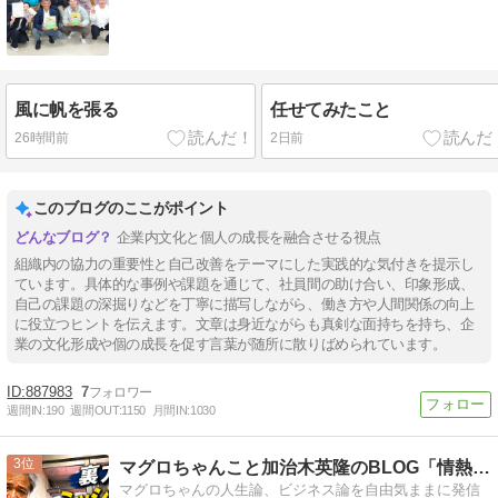
風に帆を張る
任せてみたこと
26時間前
2日前
このブログのここがポイント
企業内文化と個人の成長を融合させる視点
組織内の協力の重要性と自己改善をテーマにした実践的な気付きを提示し
ています。具体的な事例や課題を通じて、社員間の助け合い、印象形成、
自己の課題の深掘りなどを丁寧に描写しながら、働き方や人間関係の向上
に役立つヒントを伝えます。文章は身近ながらも真剣な面持ちを持ち、企
業の文化形成や個の成長を促す言葉が随所に散りばめられています。
887983
7
週間IN:
190
週間OUT:
1150
月間IN:
1030
3
マグロちゃんこと加治木英隆のBLOG「情熱と挑戦」
マグロちゃんの人生論、ビジネス論を自由気ままに発信