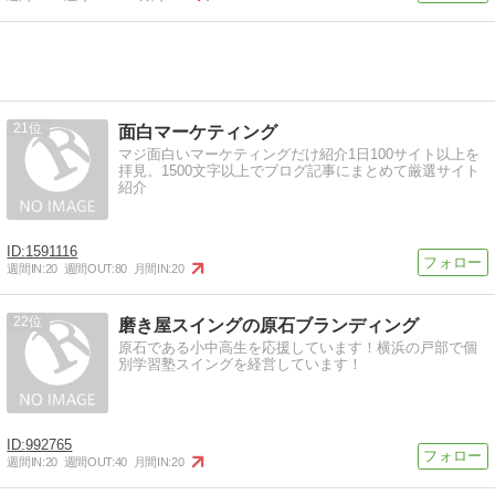
21
面白マーケティング
マジ面白いマーケティングだけ紹介1日100サイト以上を
拝見。1500文字以上でブログ記事にまとめて厳選サイト
紹介
1591116
週間IN:
20
週間OUT:
80
月間IN:
20
22
磨き屋スイングの原石ブランディング
原石である小中高生を応援しています！横浜の戸部で個
別学習塾スイングを経営しています！
992765
週間IN:
20
週間OUT:
40
月間IN:
20