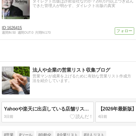
ダイレクト出版は詐欺会社なのか？200万円以上つぎ込ん
できた管理人が明かす、ダイレクト出版の真実
1626415
週間IN:
50
週間OUT:
0
月間IN:
170
14
法人や企業の営業リスト収集ブログ
営業マンが成果を上げるために有効な営業リスト作成方
法を紹介しています。
Yahooや楽天に出店している店舗リストを作成する方法
3日前
4日前
#営業
#ツール
#自動化
#企業リスト
#法人リスト