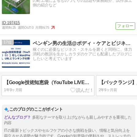
の町工場によるものづくりの話題や業務紹介、試作加工
例の紹介など
197415
週間IN:
25
週間OUT:
0
月間IN:
75
17
ペンギン男の生活@ボディ・ケアとビジネス・スキルの持続的成長
稼ぐのに必要なビジネス・スキルを磨くと同時に、体力
消耗の教訓を生かしカラダのケアにも配慮したブログに
したいと考えています
【Google技術知恵袋（YouTube LIVE）⑤）】珍しくWordPressの話題。URLとランキングの関係。
1年9ヶ月前
2年9ヶ月前
このブログのここがポイント
多彩なテーマを取り上げながらも親しみやすさを重視した
内容
ITの最新トピックスやセルフケアの小さな挑戦を扱い、情報と気分向上を
両立させる姿勢が魅力的です。Googleの知恵袋の便利さや、ストレッチの