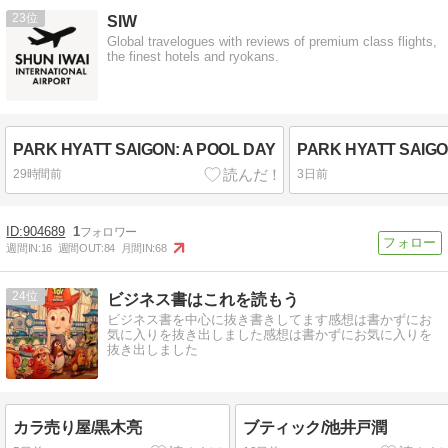
23
SIW
Global travelogues with reviews of premium class flights,
the finest hotels and ryokans.
PARK HYATT SAIGON: A POOL DAY
PARK HYATT SAIG
29時間前
3日前
904689
1
週間IN:
16
週間OUT:
84
月間IN:
68
24
ビジネス書はこれを読もう
ビジネス書を中心に抜き書きしてます感想は書かずにお
気に入りを抜き出しました感想は書かずにお気に入りを
抜き出しました
カラ売り屋/黒木亮
ブティック/池井戸潤