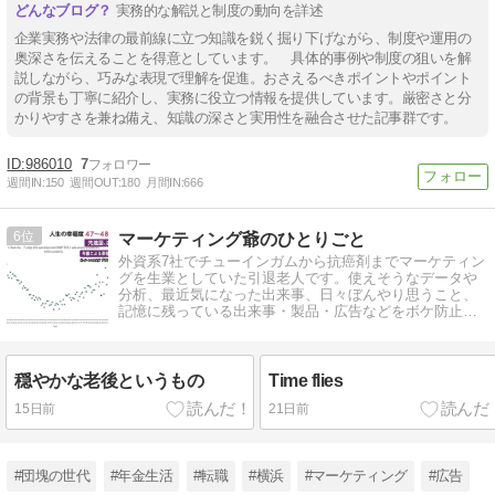
実務的な解説と制度の動向を詳述
企業実務や法律の最前線に立つ知識を鋭く掘り下げながら、制度や運用の
奥深さを伝えることを得意としています。 具体的事例や制度の狙いを解
説しながら、巧みな表現で理解を促進。おさえるべきポイントやポイント
の背景も丁寧に紹介し、実務に役立つ情報を提供しています。厳密さと分
かりやすさを兼ね備え、知識の深さと実用性を融合させた記事群です。
986010
7
週間IN:
150
週間OUT:
180
月間IN:
666
6
マーケティング爺のひとりごと
外資系7社でチューインガムから抗癌剤までマーケティン
グを生業としていた引退老人です。使えそうなデータや
分析、最近気になった出来事、日々ぼんやり思うこと、
記憶に残っている出来事・製品・広告などをボケ防止の
ため綴っていきます
穏やかな老後というもの
Time flies
15日前
21日前
#団塊の世代
#年金生活
#転職
#横浜
#マーケティング
#広告