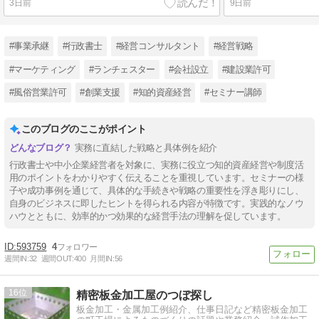
3日前
9日前
#事業承継
#行政書士
#経営コンサルタント
#経営戦略
#マーケティング
#ランチェスター
#会社設立
#建設業許可
#風俗営業許可
#創業支援
#知的資産経営
#セミナー講師
このブログのここがポイント
実務に直結した戦略と具体例を紹介
行政書士や中小企業経営者を対象に、実務に役立つ知的資産経営や制度活
用のポイントをわかりやすく伝えることを重視しています。セミナーの様
子や成功事例を通じて、具体的な手続きや戦略の重要性を浮き彫りにし、
自身のビジネスに即したヒントを得られる内容が特徴です。実践的なノウ
ハウとともに、効率的かつ効果的な経営手法の理解を促しています。
593759
4
週間IN:
32
週間OUT:
400
月間IN:
56
16
精密板金加工屋のつぼ探し
板金加工・金属加工例紹介、仕事日記など精密板金加工