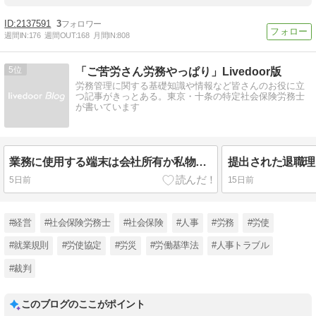
2137591
3
週間IN:
176
週間OUT:
168
月間IN:
808
5
「ご苦労さん労務やっぱり」Livedoor版
労務管理に関する基礎知識や情報など皆さんのお役に立
つ記事がきっとある。東京・十条の特定社会保険労務士
が書いています
業務に使用する端末は会社所有か私物の活用か
提出された退職理
5日前
15日前
#経営
#社会保険労務士
#社会保険
#人事
#労務
#労使
#就業規則
#労使協定
#労災
#労働基準法
#人事トラブル
#裁判
このブログのここがポイント