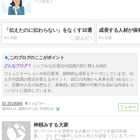
バリ語る！
「伝えたのに伝わらない」をなくす10選
9ヶ月前
9ヶ月前
このブログのここがポイント
シンプルな伝達法や認識の切り替えを紹介
コミュニケーションや自己変革、精神的な成長をテーマにしています。伝
え方や認識の視点を変えるポイント、自己の内側から未来を見つめるヒン
ト、読書や人生の知恵など、多角的に自己理解や行動力を高める内容をコ
ンパクトに提供しています。
2018084
4
週間IN:
10
週間OUT:
130
月間IN:
50
27
神頼みする大家
古いアパートを管理する大家のブログです築25年経
過。。少しずつ修理しながら何とか頑張っているアパー