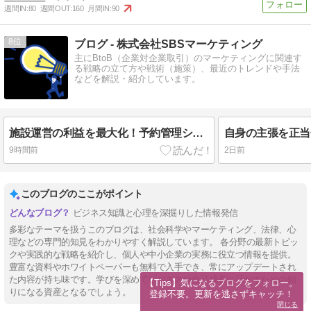
週間IN:
80
週間OUT:
160
月間IN:
90
8
ブログ - 株式会社SBSマーケティング
主にBtoB（企業対企業取引）のマーケティングに関連す
る戦略の立て方や戦術（施策）、最近のトレンドや手法
などを解説・紹介しています。
施設運営の利益を最大化！予約管理システム『Spekan』
9時間前
2日前
このブログのここがポイント
ビジネス知識と心理を深掘りした情報発信
多彩なテーマを扱うこのブログは、社会科学やマーケティング、法律、心
理などの専門的知見をわかりやすく解説しています。 各分野の最新トピッ
クや実践的な戦略を紹介し、個人や中小企業の実務に役立つ情報を提供。
豊富な資料やホワイトペーパーも無料で入手でき、常にアップデートされ
た内容が持ち味です。学びを深めてビジネスや自己成長に活かすための頼
【Tips】気になるブログをフォロー。

りになる資産となるでしょう。
登録不要。更新を逃さずキャッチ！
閉じる