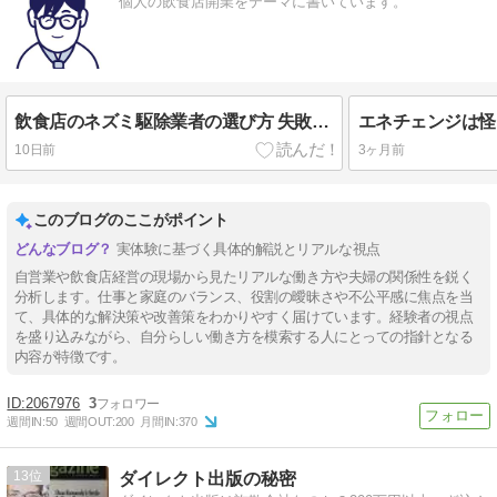
個人の飲食店開業をテーマに書いています。
飲食店のネズミ駆除業者の選び方 失敗しない5つのポイント
10日前
3ヶ月前
このブログのここがポイント
実体験に基づく具体的解説とリアルな視点
自営業や飲食店経営の現場から見たリアルな働き方や夫婦の関係性を鋭く
分析します。仕事と家庭のバランス、役割の曖昧さや不公平感に焦点を当
て、具体的な解決策や改善策をわかりやすく届けています。経験者の視点
を盛り込みながら、自分らしい働き方を模索する人にとっての指針となる
内容が特徴です。
2067976
3
週間IN:
50
週間OUT:
200
月間IN:
370
13
ダイレクト出版の秘密