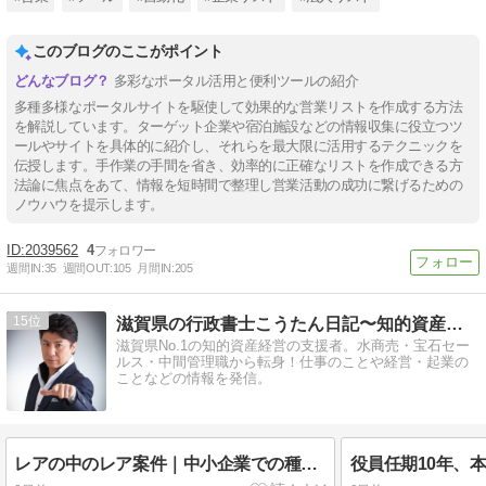
このブログのここがポイント
多彩なポータル活用と便利ツールの紹介
多種多様なポータルサイトを駆使して効果的な営業リストを作成する方法
を解説しています。ターゲット企業や宿泊施設などの情報収集に役立つツ
ールやサイトを具体的に紹介し、それらを最大限に活用するテクニックを
伝授します。手作業の手間を省き、効率的に正確なリストを作成できる方
法論に焦点をあて、情報を短時間で整理し営業活動の成功に繋げるための
ノウハウを提示します。
2039562
4
週間IN:
35
週間OUT:
105
月間IN:
205
15
滋賀県の行政書士こうたん日記〜知的資産経営で滋賀を元気に！〜
滋賀県No.1の知的資産経営の支援者。水商売・宝石セー
ルス・中間管理職から転身！仕事のことや経営・起業の
ことなどの情報を発信。
レアの中のレア案件｜中小企業での種類株式の事例
役員任期10年、