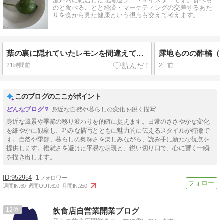
瀬戸内に転居した北海道フードマイスターです。食べも
のと食べることと経済・マーケティングの交差するあた
りを食から見た健康という視点も交えて考えます。
葉の裏に隠れていたレモンを間違えて剪定
露地ものの酢橘（
21時間前
2日前
このブログのここがポイント
身近な自然や暮らしの変化を鋭く描写
身近な風景や季節の移り変わりを的確に捉えます。日常のささやかな変化
を細やかに観察し、巧みな描写とともに魅力的に伝えるスタイルが特徴で
す。自然や季節、暮らしの奥深さを楽しみながら、読み手に新たな視点を
提供します。複雑さを避けた平易な表現と、鋭い切り口で、心に響く一瞬
を描き出します。
952954
1
週間IN:
60
週間OUT:
610
月間IN:
250
12
飲食店自営業開業ブログ