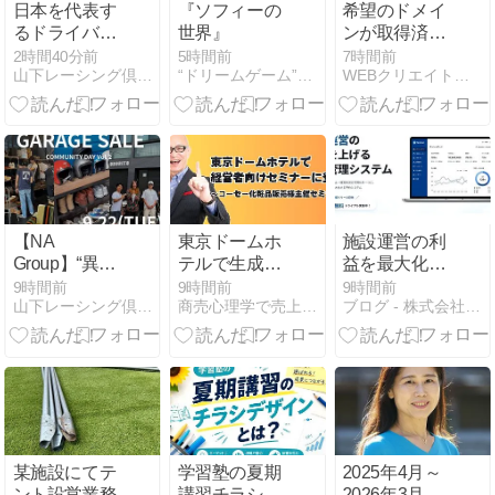
日本を代表す
『ソフィーの
希望のドメイ
るドライバー
世界』
ンが取得済み
ラインナップ
だった時の決
2時間40分前
5時間前
7時間前
山下レーシング倶楽部 | モータースポーツ応援番組
“ドリームゲーム”事業化パートナーを求む
WEBクリエイトラボ
で挑む
め方｜別名・
「PONOS
別TLD・商標
RACING」、
確認
鈴鹿1000kmに
2年連続参戦
【NA
東京ドームホ
施設運営の利
Group】“異質
テルで生成AI
益を最大化！
な外食企業”が
セミナーの講
予約管理シス
9時間前
9時間前
9時間前
山下レーシング倶楽部 | モータースポーツ応援番組
商売心理学で売上アップ！集客と経営のコツ
ブログ - 株式会社SBSマーケティング
仕掛ける、カ
師を担当しま
テム
ルチャーハ
した
『Spekan』
ブ。食・アパ
レル・モータ
ーカルチャー
が交差する
「GARAGE
SALE
某施設にてテ
学習塾の夏期
2025年4月～
COMMUNITY
ント設営業務
講習チラシは
2026年3月の