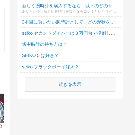
新しく腕時計を購入するなら、以下のどのサイズの物を選択しますか？
あなたが今、新しい腕時計を買うならコレ！というサイズがあれば教えて下さい。
2本目に買いたい腕時計として、どの形状を選びますか？
seiko セカンドダイバーは３万円台で復刻して欲しい
懐中時計の持ち方は？
SEIKO 5 は好き？
seiko ブラックボーイ好き？
続きを表示
ば飛ぶような貧弱コレクターですが、よろしくお願いします。
の
ノ