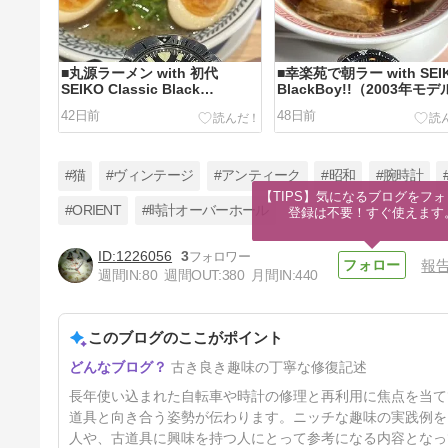
■丸源ラーメン with 初代
■幸楽苑で朝ラー with SEI
SEIKO Classic Black
BlackBoy!!（2003年モ
Monster 7S26-0350 SKX779
42日前
48日前
#猫
#ヴィンテージ
#アンティーク
#昭和
#腕時計
【TIPS】気になるブログをフォ
#ORIENT
#時計オーバーホール
登録は不要！すぐ使えます
1226056
3
報
■ 古いロードバイク直して乗る
週間IN:
80
週間OUT:
380
月間IN:
440
ぞ！Bianchi via nirone 7 alu
hydro carbon 105改
6ヶ月前
2009（整備備忘録）
このブログのここがポイント
古き良き趣味の丁寧な修復記述
長年使い込まれた自転車や時計の修理と再利用に焦点を当て
道具と向き合う姿勢が伝わります。ニッチな趣味の実践例を
人や、古道具に興味を持つ人にとって参考になる内容となっ