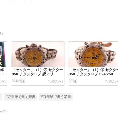
記録
会＠
「セクター」（1）② セクター
「セクター」（1）① セクタ
す！
950 チタンクロノ 訳アリ
950 チタンクロノ 024/250
33時間前
2日前
書
#万年筆で書く隷書
#万年筆で書く篆書
報告