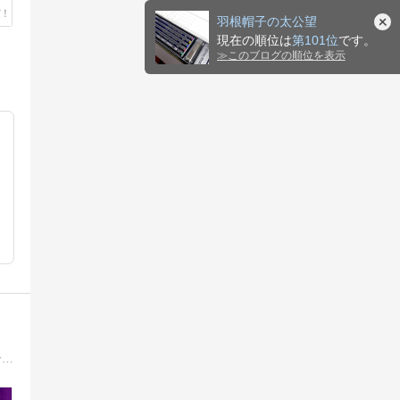
羽根帽子の太公望
現在の順位は
第101位
です。
≫
このブログの順位を表示
ロスジェネ世代の古参オタが、乃木坂について暑苦しく語るブログ。推しは井上小百合ですがＷＭＤ（割とみんな大好き）。乃木活の合間の腕時計趣味も。