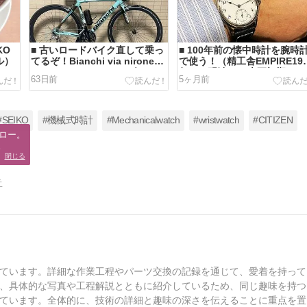
KO
■ 古いロードバイク直して乗っ
■ 100年前の懐中時計を腕時
デル）
てるぞ！Bianchi via nirone 7
で使う！（精工舎EMPIRE190
alu hydro carbon 105改 2009
年～（明治42～大正初期））
63日前
5ヶ月前
備忘録
#SEIKO
#機械式時計
#Mechanicalwatch
#wristwatch
#CITIZEN
ロー。

。
閉じる
告
ています。詳細な作業工程やパーツ交換の記録を通じて、愛着を持って
、具体的な写真や工程解説とともに紹介しているため、同じ趣味を持つ
ています。全体的に、技術の詳細と趣味の深さを伝えることに重点を置