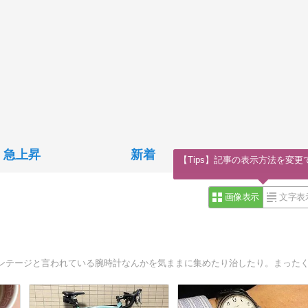
急上昇
新着
【Tips】記事の表示方法を変更
画像表示
文字表