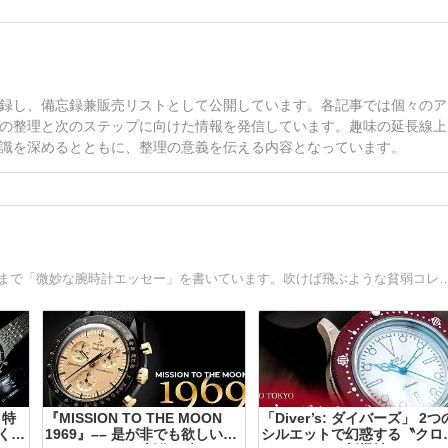
録し、備忘録兼販売リストとして公開しています。各記事では個々のア
の整理と次のステップに向けた情報を発信しています。趣味の延長線上
識を深めるとともに、整理の意義を伝える内容となっています。
「微妙な腕時計」が好き過ぎて、2017年の終わりから今日まで「微妙な腕時計エッセー」を書いています。吹け
目特
『MISSION TO THE MOON
「Diver’s: ダイバーズ」 2つ
く〟
1969』–– 是が非でも欲しいム
シルエットで幻惑する〝クロ