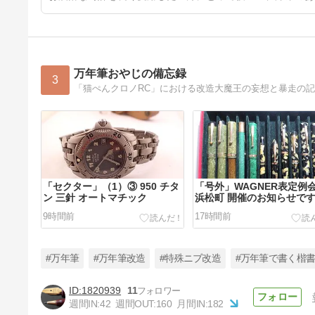
万年筆おやじの備忘録
3
「猫ぺんクロノRC」における改造大魔王の妄想と暴走の
「セクター」（1）③ 950 チタ
「号外」WAGNER表定例
ン 三針 オートマチック
浜松町 開催のお知らせで
9時間前
17時間前
#万年筆
#万年筆改造
#特殊ニブ改造
#万年筆で書く楷
1820939
11
週間IN:
42
週間OUT:
160
月間IN:
182