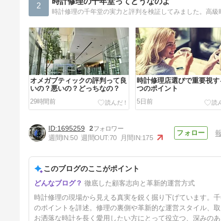
時計修理の千年堂ってどうなのよ
2
時計修理の千年堂の実力と評判を検証してみました。高級
オメガブティックの評判って良
時計修理店選びで重要視す
いの？悪いの？どっちなの？
つのポイント
29時間前
5日前
1695259
2
週間IN:
50
週間OUT:
70
月間IN:
175
このブログのここがポイント
時計修理の千年堂は大丈夫？時
徹底した顧客志向と革新的運営方式
計修理専門店選びの基準はこの
２つ！
15日前
時計修理の現場から見える真実を鋭く掘り下げています。千
のポイントを詳述。修理の裏側や革新的な運営スタイル、取
お洒落な時計を長く愛用したい方にとって役立つ、深みのあ