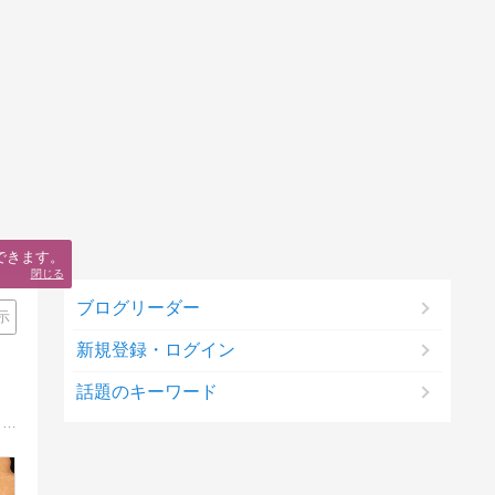
できます。
閉じる
ブログリーダー
示
新規登録・ログイン
話題のキーワード
おこづかいで賄える範囲でのヴィンテージ時計趣味。ヴィンテージと言われている腕時計なんかを気ままに集めたり治したり。まったくの庶民派です。