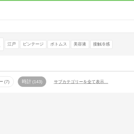
検索
江戸
ビンテージ
ボトムス
美容液
接触冷感
ー
時計
7
143
サブカテゴリーを全て表示…