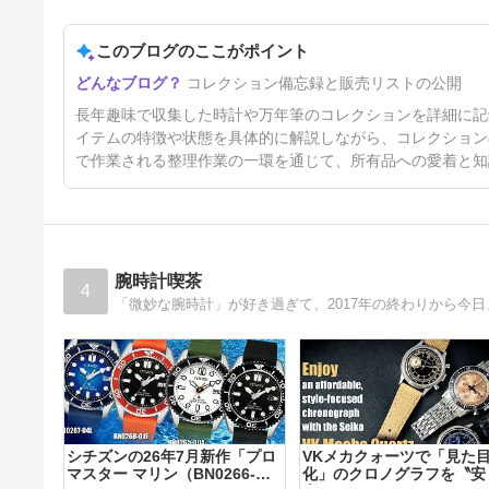
「セクター・コレクションの備
忘録」（1）
このブログのここがポイント
3日前
コレクション備忘録と販売リストの公開
長年趣味で収集した時計や万年筆のコレクションを詳細に記
イテムの特徴や状態を具体的に解説しながら、コレクション
で作業される整理作業の一環を通じて、所有品への愛着と知
腕時計喫茶
4
シチズンの26年7月新作「プロ
VKメカクォーツで「見た
マスター マリン（BN0266-
化」のクロノグラフを〝安