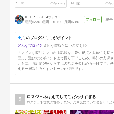
07E、BN0268-01Eなど）」
楽しむ
4日前
14日前
は、今夏一番の〝低価格帯ダイ
バーズ〟だ
1949361
4
報告
週間IN:
30
週間OUT:
160
月間IN:
80
このブログのここがポイント
悩むだけムダでした —— オリ
多彩な情報と深い考察を提供
ス「ビッグクラウン ポインタ
ーデイト ブルズアイ」購入 &
38日前
さまざまな時計にまつわる話題を、鋭い視点と具体性を持っ
使用感レビュー
歴史、選び方のポイントまで掘り下げるため、時計の奥深さ
ともに、時計愛好家ならではの視点を楽しめる一冊です。基
える一層親しみやすいトーンが特徴です。
ロスジェネはえてしてこだわりすぎる
5