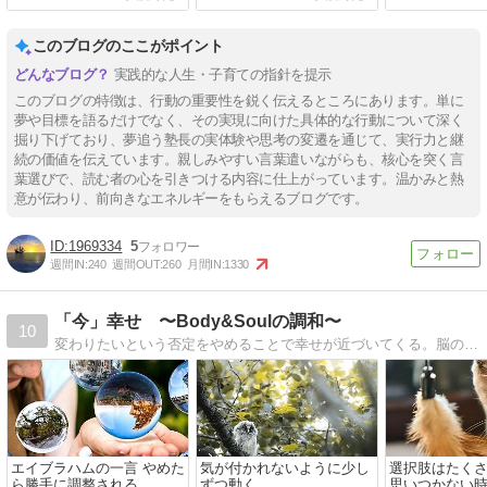
このブログのここがポイント
実践的な人生・子育ての指針を提示
このブログの特徴は、行動の重要性を鋭く伝えるところにあります。単に
夢や目標を語るだけでなく、その実現に向けた具体的な行動について深く
掘り下げており、夢追う塾長の実体験や思考の変遷を通じて、実行力と継
続の価値を伝えています。親しみやすい言葉遣いながらも、核心を突く言
葉選びで、読む者の心を引きつける内容に仕上がっています。温かみと熱
意が伝わり、前向きなエネルギーをもらえるブログです。
1969334
5
週間IN:
240
週間OUT:
260
月間IN:
1330
「今」幸せ 〜Body&Soulの調和〜
10
変わりたいという否定をやめることで幸せが近づいてくる。脳の仕組みを知って簡単に幸せ。
エイブラハムの一言 やめた
気が付かれないように少し
選択肢はたく
ら勝手に調整される
ずつ動く
思いつかない