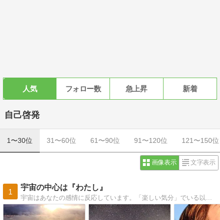
人気
フォロー数
急上昇
新着
自己啓発
1〜30位
31〜60位
61〜90位
91〜120位
121〜150位
画像表示
文字表示
宇宙の中心は『わたし』
1
宇宙はあなたの感情に反応しています。「楽しい気分」でいる以上に大切な事はありません。自分の好きな事を見つけて、好きな事で生きる為のヒントを書いています。