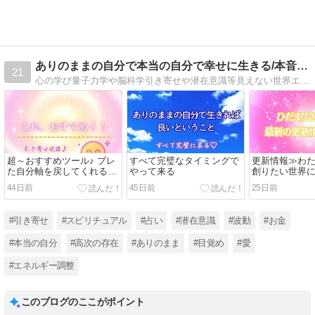
ありのままの自分で本当の自分で幸せに生きる/本音BLOG
21
心の学び量子力学や脳科学引き寄せや潜在意識等見えない世界エネルギーの仕組みを知ることから本当の自分に気づき幸せに生きられるように。氣づきや知識の発信で引き寄せがあたりまえに成る現実創造願望実現が芯から信じられる世界の生き方を伝えています♪゛
超～おすすめツール♪ ブレ
すべて完璧なタイミングで
更新情報≫わ
た自分軸を戻してくれる
やって来る
創りたい世界
♪゛いつも安心状態に戻る
どん構築拡大中
44日前
45日前
25日前
コツ★
#引き寄せ
#スピリチュアル
#占い
#潜在意識
#波動
#お金
#本当の自分
#高次の存在
#ありのまま
#目覚め
#愛
#エネルギー調整
このブログのここがポイント