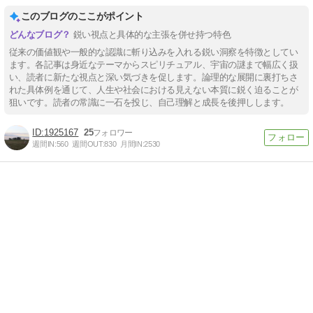
このブログのここがポイント
鋭い視点と具体的な主張を併せ持つ特色
従来の価値観や一般的な認識に斬り込みを入れる鋭い洞察を特徴としてい
ます。各記事は身近なテーマからスピリチュアル、宇宙の謎まで幅広く扱
い、読者に新たな視点と深い気づきを促します。論理的な展開に裏打ちさ
れた具体例を通じて、人生や社会における見えない本質に鋭く迫ることが
狙いです。読者の常識に一石を投じ、自己理解と成長を後押しします。
1925167
25
週間IN:
560
週間OUT:
830
月間IN:
2530