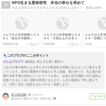
NPO生きる意味研究 本当の幸せを求めて
20
生きる意味と生き方を考える生きる意味とは何か？ 意味は目的があり成立するもの。
メルマガ人生学校便り４３
メルマガ人生学校便り４３
メルマガ人生
６１『自分の可能性』
６０『大切なものを失う前
５９『目標に
に気づきたい』
大切に』
1時間20分前
25時間前
2日前
このブログのここがポイント
価値観と考え方を磨く解説力
人生や仕事の根幹となる考え方や行動原則を明確に伝えることに重きを置
いています。基本の重要性や失敗から学ぶ意義、愛の持つ力、先入観の影
響や未来予測の技術といったテーマを扱い、読者が自己理解と自己成長を
促進できるよう深い洞察を簡潔に伝えます。人生の基礎を丁寧に掘り下
げ、日常に役立つ知恵を分かりやすく提案します。
1432280
4
週間IN:
84
週間OUT:
385
月間IN:
420