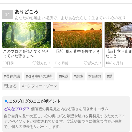
ありどころ
14
あなたの心地よい場所で、よりあなたらしく生きていく心の在り方をご紹介しています。
このブログを読んでくださ
【詩】風が背中を押すとき
【詩】立ち止
っていた皆さまへ
たこと
19日前
11ヶ月前
1年1ヶ月前
#潜在意識
#引き寄せの法則
#感謝
#奇跡
#価値観
#愛
#生きる
#コンフォートゾーン
このブログのここがポイント
価値観の再発見と内なる強さを引き出すコラム
自分自身を見つめ直し、心の奥に眠る希望や魅力を再発見するためのアイ
デアやメソッドが提案されています。交流や気づきに役立つ内容が豊富
で、個人の成長をサポートします。