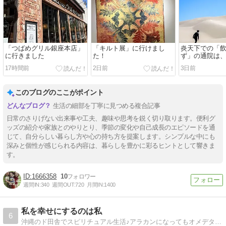
「つばめグリル銀座本店」
「キルト展」に行けまし
炎天下での「
に行きました
た！
ず」の通院は
ます〜
17時間前
2日前
3日前
このブログのここがポイント
生活の細部を丁寧に見つめる複合記事
日常のさりげない出来事や工夫、趣味や思考を鋭く切り取ります。便利グ
ッズの紹介や家族とのやりとり、季節の変化や自己成長のエピソードを通
じて、自分らしい暮らし方や心の持ち方を提案します。シンプルな中にも
深みと個性が感じられる内容は、暮らしを豊かに彩るヒントとして響きま
す。
1666358
10
週間IN:
340
週間OUT:
720
月間IN:
1400
私を幸せにするのは私
6
沖縄のド田舎でスピリチュアル生活♪アラカンになってもオメデタく可愛く生きる♪ちょっぴり神さまと話せる麻琴です♪