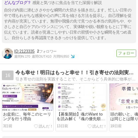
感覚と気づきに焦点を当てた深掘り解説
自分の内面に潜むささやかな瞬間の大切さを描き出します。忙しい日常の
中で埋もれがちな感覚や心の声に耳を傾ける方法を提示し、自己理解を促
す内容が充実しています。無理や我慢の先で見つかる本当の気持ちや、や
さしさと自己ケアのバランスについて、実体験や鋭い観察をもとに丁寧に
伝えています。読者が見過ごしやすい日常の習慣や小さな瞬間を見つめ直
し、自分らしさを再認識できるきっかけを提供しています。
2123335
2
週間IN:
170
週間OUT:
410
月間IN:
850
今も幸せ！明日はもっと幸せ！！引き寄せの法則実践日記
16
引き寄せの法則を実践することで、そこからどう具体的に物事が動いていくのか、ヒーリングや占いの見地からも書いていきます。
お盆前に、毎年このヒーリ
【募集開始】魂のWant to
頭の願いと、魂のw
ングを行う理由
を読み解く『魂の優先順位
は同じとは限
診断』
3日前
13日前
19日前