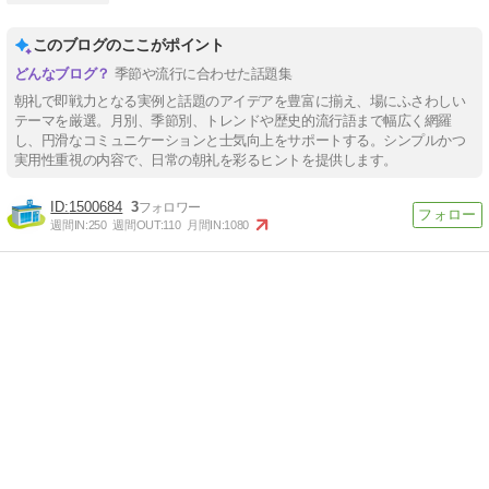
このブログのここがポイント
季節や流行に合わせた話題集
朝礼で即戦力となる実例と話題のアイデアを豊富に揃え、場にふさわしい
テーマを厳選。月別、季節別、トレンドや歴史的流行語まで幅広く網羅
し、円滑なコミュニケーションと士気向上をサポートする。シンプルかつ
実用性重視の内容で、日常の朝礼を彩るヒントを提供します。
1500684
3
週間IN:
250
週間OUT:
110
月間IN:
1080