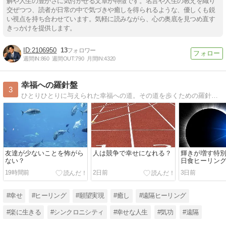
解や人生の豊かさに気付かせる文章が特徴です。名言や人生の教えを織り
交ぜつつ、読者が日常の中で気づきや癒しを得られるような、優しくも鋭
い視点を持ち合わせています。気軽に読みながら、心の奥底を見つめ直す
きっかけを提供します。
2106950
13
週間IN:
860
週間OUT:
790
月間IN:
4320
幸福への羅針盤
3
ひとりひとりに与えられた幸福への道。その道を歩くための羅針盤となるようなブログを毎日綴っています。遠隔気功研究所の所長がおくる幸福な日々をつくるための人生のヒント。
友達が少ないことを怖がら
人は競争で幸せになれる？
輝きが増す特
ない？
日食ヒーリン
19時間前
2日前
3日前
#幸せ
#ヒーリング
#願望実現
#癒し
#遠隔ヒーリング
#楽に生きる
#シンクロニシティ
#幸せな人生
#気功
#遠隔