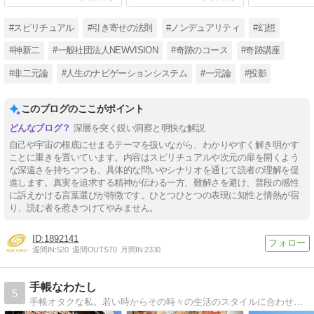
#スピリチュアル
#引き寄せの法則
#ノンデュアリティ
#幻想
#神新二
#一般社団法人NEWVISION
#奇跡のコース
#奇跡講座
#非二元論
#人生のナビゲーションシステム
#一元論
#投影
このブログのここがポイント
深層を突く鋭い洞察と明快な解説
自己や宇宙の根底にせまるテーマを扱いながら、わかりやすく解き明かす
ことに重きを置いています。内容はスピリチュアルや次元の扉を開くよう
な深遠さを持ちつつも、具体的な問いやシナリオを通じて読者の理解を促
進します。真実を追求する精神が伝わる一方、難解さを避け、普段の感性
に訴えかける言葉選びが特徴です。ひとつひとつの表現に知性と情熱が宿
り、読む者を惹きつけてやみません。
1892141
週間IN:
520
週間OUT:
570
月間IN:
2330
手帳なわたし
5
手帳オタクな私。若い時からその時々の生活のスタイルに合わせて手帳を選び、使い方を工夫してきました。私の今の究極をご紹介。婦人之友社「主婦日記」を中心に。