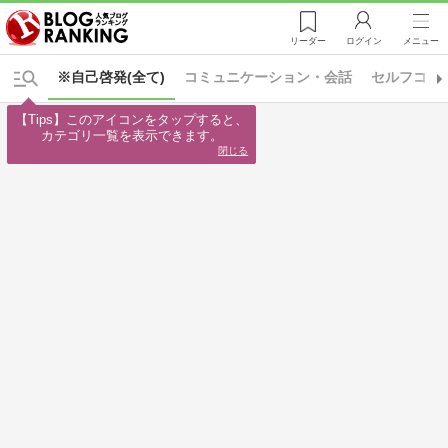
リーダー
ログイン
メニュー
※自己啓発(全て)
コミュニケーション・会話
セルフコン
【Tips】このアイコンをタップすると、

カテゴリ一覧を表示できます。
閉じる