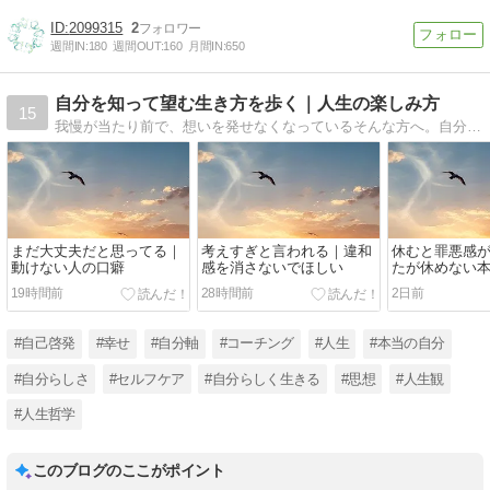
2099315
2
週間IN:
180
週間OUT:
160
月間IN:
650
自分を知って望む生き方を歩く｜人生の楽しみ方
15
我慢が当たり前で、想いを発せなくなっているそんな方へ。自分を大切に、人生を楽しむきっかけを毎日綴っています。佐藤麗美｜Happiness method
まだ大丈夫だと思ってる｜
考えすぎと言われる｜違和
休むと罪悪感
動けない人の口癖
感を消さないでほしい
たが休めない
19時間前
28時間前
2日前
#自己啓発
#幸せ
#自分軸
#コーチング
#人生
#本当の自分
#自分らしさ
#セルフケア
#自分らしく生きる
#思想
#人生観
#人生哲学
このブログのここがポイント