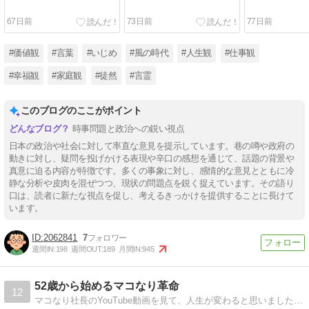
67日前
73日前
77日前
#価値観
#言葉
#いじめ
#風の時代
#人生観
#仕事観
#幸福観
#家庭観
#徒然
#言霊
このブログのここがポイント
時事問題と政治への鋭い視点
日本の政治や社会に対して率直な意見を提示しています。巷の噂や政府の
動きに対し、疑問を投げかける表現や辛口の感想を通じて、話題の背景や
真意に迫る内容が特徴です。多くの事象に対し、感情的な意見とともに冷
静な分析や皮肉を混ぜつつ、現状の問題点を鋭く捉えています。その語り
口は、読者に新たな視点を促し、考えるきっかけを提供することに長けて
います。
2062841
7
週間IN:
198
週間OUT:
189
月間IN:
945
52歳から始めるマコなり革命
12
マコなり社長のYouTube動画を見て、人生が変わると思いました。52歳からでも変われる、その証明をしたい、そう思いました。今回ブログを開いたのは、私と同じような境遇の方、もっと若いけど迷っている方に証明しようと思ったからです。