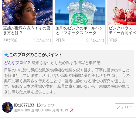
直感が世界を救う！その磨
無印のピンクのボールペン
ピンクハウス
き方とは？
と「マネックス ソーダ 檸
ティー合同イ
檬ゼリー」
33時間前
2日前
3日前
このブログのここがポイント
繊細さを生かした心温まる描写と季節感
日常の中に潜む微細な風景や繊細な感情を鋭く捉え、丁寧に描き出すこと
を特徴としています。さりげない場所や瞬間に潜む美しさを見つけ、心の
奥底に響く奥深さを伝えることで、読者に静かなる感性の探究を促しま
す。多彩な日本の季節や文化、風景に寄り添いながら、未知の感動や気づ
きに満ちた文章を提供します。
1877183
13
週間IN:
180
週間OUT:
684
月間IN:
819