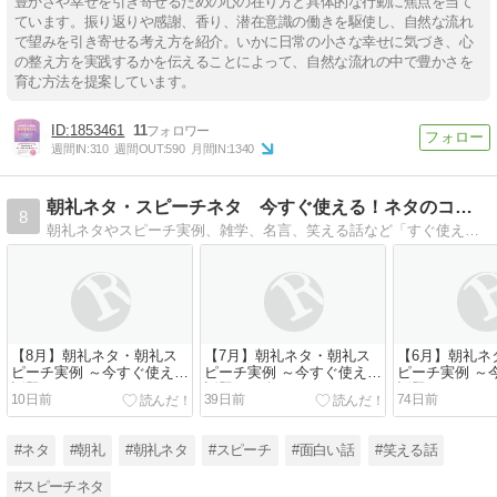
豊かさや幸せを引き寄せるための心の在り方と具体的な行動に焦点を当て
ています。振り返りや感謝、香り、潜在意識の働きを駆使し、自然な流れ
で望みを引き寄せる考え方を紹介。いかに日常の小さな幸せに気づき、心
の整え方を実践するかを伝えることによって、自然な流れの中で豊かさを
育む方法を提案しています。
1853461
11
週間IN:
310
週間OUT:
590
月間IN:
1340
朝礼ネタ・スピーチネタ 今すぐ使える！ネタのコンビニ
8
朝礼ネタやスピーチ実例、雑学、名言、笑える話など「すぐ使えるネタ」をまとめています。「ためになる話」から「面白い話」まで、話題に困った際にお立ち寄りください。
【8月】朝礼ネタ・朝礼ス
【7月】朝礼ネタ・朝礼ス
【6月】朝礼ネ
ピーチ実例 ～今すぐ使える
ピーチ実例 ～今すぐ使える
ピーチ実例 ～
話題は？～
話題を紹介～
話題まとめ～
10日前
39日前
74日前
#ネタ
#朝礼
#朝礼ネタ
#スピーチ
#面白い話
#笑える話
#スピーチネタ