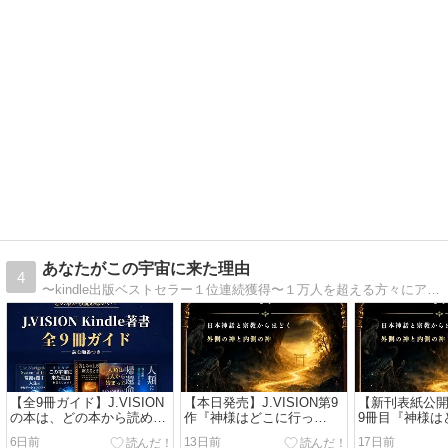
あなたがこの宇宙に来た理由
4
〜kindle出版ベストセラー１位連続獲得〜１万人を超える方々にアドバイスを送る人生ナビゲーター｜強烈な覚醒体験後、30年に渡り永遠の真実を追求｜ 生きる意味｜人生の目的｜隠された真実を求めている方々へメッセージ贈っています。
【全9冊ガイド】J.VISION
【本日発売】J.VISION第9
【新刊表紙公開】J
の本は、どの本から読めば
作『神様はどこに行っ
9冊目『神様は
いい？
た？』
た？』7月29日
6日前
13日前
17日前