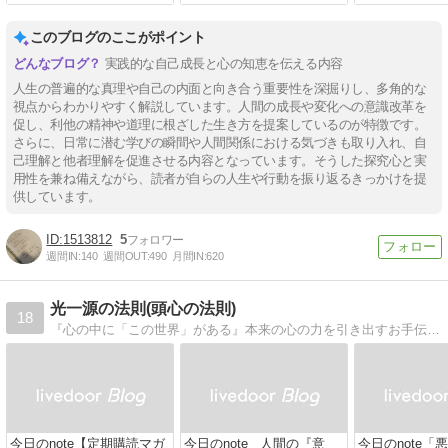
このブログのここがポイント
実践的な自己成長と心の知恵を伝える内容
人生の普遍的な真理や自己の内面と向き合う重要性を深掘りし、多角的な
視点からわかりやすく解説しています。人間の成長や変化への意識改革を
促し、利他の精神や道理に根ざした生き方を提案しているのが特徴です。
さらに、日常に潜む学びの瞬間や人間関係における気づきも取り入れ、自
己理解と他者理解を促進させる内容となっています。そうした探究心と実
用性を兼ね備えながら、読者が自らの人生や行動を振り返るきっかけを提
供しています。
1513812
5
週間IN:
140
週間OUT:
490
月間IN:
620
光一源の法則(頭心の法則)
18
『心の中に「この世界」がある』本来の心の力を引き出すお手伝いをさせていただいてます。 5000人以上のセッションの現場でできた『実践論』です。
今日のnote【定期購読マガ
今日のnote 人間の『意
今日のnote「