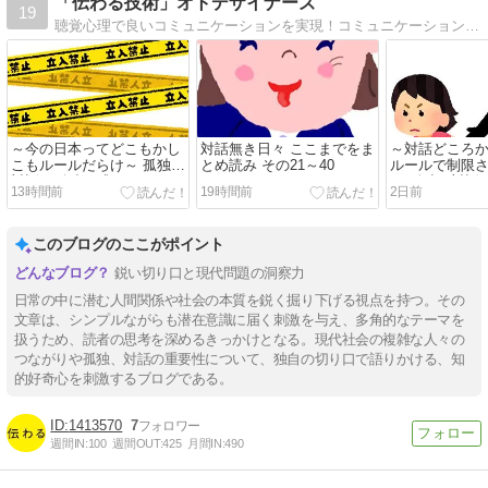
「伝わる技術」オトデザイナーズ
19
聴覚心理で良いコミュニケーションを実現！コミュニケーション本って精神論ばかり。ここでは精神論でない具体的な方法教えます。
～今の日本ってどこもかし
対話無き日々 ここまでをま
～対話どころ
こもルールだらけ～ 孤独と
とめ読み その21～40
ルールで制限
対話（孤独を感じています
～ 孤独と対話
13時間前
19時間前
2日前
か？）
ていますか？
このブログのここがポイント
鋭い切り口と現代問題の洞察力
日常の中に潜む人間関係や社会の本質を鋭く掘り下げる視点を持つ。その
文章は、シンプルながらも潜在意識に届く刺激を与え、多角的なテーマを
扱うため、読者の思考を深めるきっかけとなる。現代社会の複雑な人々の
つながりや孤独、対話の重要性について、独自の切り口で語りかける、知
的好奇心を刺激するブログである。
1413570
7
週間IN:
100
週間OUT:
425
月間IN:
490