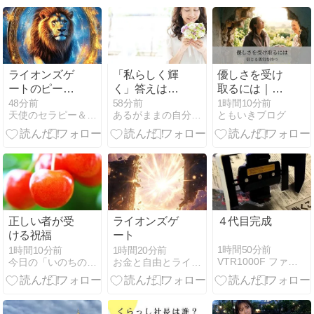
ライオンズゲ
「私らしく輝
優しさを受け
ートのピー
く」答えは、
取るには｜信
ク！
もう始まって
じる勇気を持
48分前
58分前
1時間10分前
天使のセラピー＆ボディケア「天使と一緒」 京阪香里園駅下車
あるがままの自分で望む人生を創造する
ともいきブログ
いました♡
つ
正しい者が受
ライオンズゲ
４代目完成
ける祝福
ート
1時間50分前
1時間10分前
1時間20分前
VTR1000F ファイアーストーム 日記帳
今日の「いのちのパン」
お金と自由とライフワークと萌え