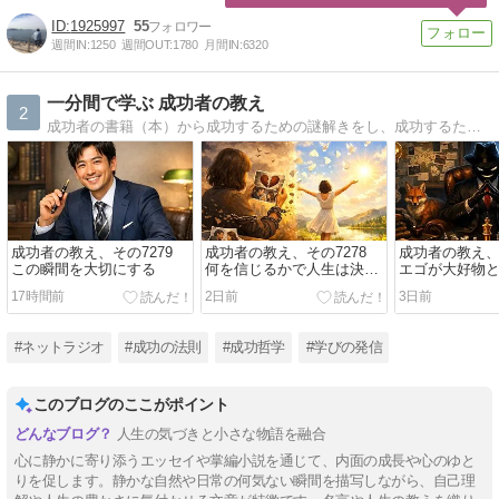
1925997
55
週間IN:
1250
週間OUT:
1780
月間IN:
6320
一分間で学ぶ 成功者の教え
2
成功者の書籍（本）から成功するための謎解きをし、成功するために必要な考え方、習慣、特長（特徴）、成功 秘密、そして成功者の共通点をはじめ、あなたの人生でくじけそうになったとき、あなたを必ず支えてくれる成功者の名言も紹介しています。
成功者の教え、その7279
成功者の教え、その7278
成功者の教え、そ
この瞬間を大切にする
何を信じるかで人生は決ま
エゴが大好物
る
17時間前
2日前
3日前
#ネットラジオ
#成功の法則
#成功哲学
#学びの発信
このブログのここがポイント
人生の気づきと小さな物語を融合
心に静かに寄り添うエッセイや掌編小説を通じて、内面の成長や心のゆと
りを促します。静かな自然や日常の何気ない瞬間を描写しながら、自己理