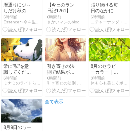
暦通りに少～
【今日のラン
張り続ける毎
しだけ秋の氣
日記1261】今
日のなかに、
配
日は朝ランで
心身を癒す時
6時間前
6時間前
6時間前
Essence〜今を生きる
さかいマンのblog
ニテャーナンダ・トウドウのブログ
閾値走！_暑
間を持ちまし
さも戻り、も
ょう。 ― ヨー
ぅバテバテで
ガと瞑想がサ
した💦
ポート
_20260807
常に”私”を意
引き寄せの法
8月のセラピ
識してくださ
則で結果が出
ーカラー｜バ
い
ない人が無意
ランスと調和
6時間前
6時間前
8時間前
ミナミのライトらいとライフ
引き寄せの法則 信じたのに変わらない違和感が消える実践ガイド
体も心も美しくポジティブに！なりたい私を育むセルフケア
識にハマる致
をもたらすグ
命的な盲点と
リーン
は何か
全て表示
8月9日のワー