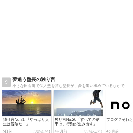
夢追う塾長の独り言
9
小さな田舎町で個人塾を営む塾長が、夢を追い求めているなかで感じたことを、独り言のようにつぶやいていきます。
独り言No.21 『やっぱり人
独り言No.20『すべての結
ブログ？それとも
生は冒険だ！』
果は、行動が生み出す』
5日前
4ヶ月前
4ヶ月前