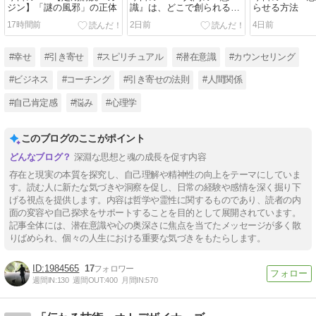
ジン】「謎の風邪」の正体
識』は、どこで創られるん
らせる方法
ですか…？！
17時間前
2日前
4日前
#幸せ
#引き寄せ
#スピリチュアル
#潜在意識
#カウンセリング
#ビジネス
#コーチング
#引き寄せの法則
#人間関係
#自己肯定感
#悩み
#心理学
このブログのここがポイント
深淵な思想と魂の成長を促す内容
存在と現実の本質を探究し、自己理解や精神性の向上をテーマにしていま
す。読む人に新たな気づきや洞察を促し、日常の経験や感情を深く掘り下
げる視点を提供します。内容は哲学や霊性に関するものであり、読者の内
面の変容や自己探求をサポートすることを目的として展開されています。
記事全体には、潜在意識や心の奥深さに焦点を当てたメッセージが多く散
りばめられ、個々の人生における重要な気づきをもたらします。
1984565
17
週間IN:
130
週間OUT:
400
月間IN:
570