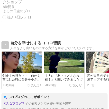
クショップ内
容のご案内
8時間前
まるの日圭のブログ 【よろずスピリチュアル】
と、見えない
世界を感じる
話と
自分を幸せにするココロ習慣
7
人生をより良いものにする方法を書かせていただいてます。
創造主の視点って、何かを
主人に「私ってどんな存
私が毎日必ず
前にした時に自分を小さく
在？」と聞いてみました♡
運アップする
しないこと
分かっていて
18時間前
28時間前
2日前
えないときは
このブログのここがポイント
心の在り方と引き寄せ実践を追究