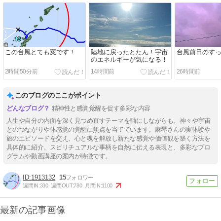
この台風とても変です！
陸地に戻ったとたん！宇宙
台風前日のす
のエネルギーが気になる！
2時間50分前
14時間前
26時間前
このブログのここがポイント
精神性と感覚覚醒を促す多彩な内容
人生や自分の内面を深く見つめ直すテーマを軸にしながらも、神々や宇宙
とのつながりや体感覚の覚醒に焦点を当てています。麻琴さんの実体験や
旅のエピソードを交え、心と魂を解放し新たな感覚や価値観を築く方法を
具体的に紹介。スピリチュアルな事柄を自然に伝える表現と、多彩なプロ
グラムや動画講座の案内が特徴です。
1913132
15
週間IN:
330
週間OUT:
780
月間IN:
1100
最新の記事画像