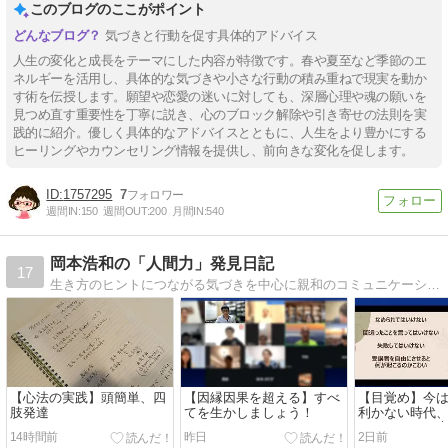
このブログのここがポイント
気づきと行動を促す具体的アドバイス
人生の変化と成長をテーマにした内容が特徴です。春や夏至など季節のエ
ネルギーを活用し、具体的な気づきや小さな行動の積み重ねで現実を動か
す術を伝授します。願望や恋愛の迷いに対しても、深層心理や魂の願いを
見つめ直す重要性を丁寧に説き、心のブロック解除や引き寄せの法則を実
践的に紹介。優しく具体的なアドバイスとともに、人生をより豊かにする
ヒーリングやカウンセリング情報を提供し、前向きな変化を促します。
1757295
7
週間IN:
150
週間OUT:
200
月間IN:
540
岡本浩和の「人間力」発見日記
17
生き方のヒントにつながる気づきを中心に親和のコミュニケーションを体得することですべてはひとつに還るのです
【心法の実践】頭簡単、四
【因縁因果を超える】すべ
【目覚め】今
肢発達
てを生かしましょう！
利かない時代
りのままを、
14時間前
昨日
2日前
きる心が大切