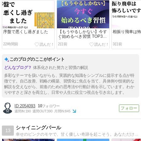
序盤で悪くし過ぎました
【もうやるしかない】今す
相振り飛車は
ぐ始めるべき習慣 TOP30
⑤
22時間前
2日前
3日前
このブログのここがポイント
体系化された努力と習慣の解説
多彩なテーマを扱いながらも、実践的な知識をシンプルに提示する点が特
徴です。自己改善、戦略の構築、習慣化に焦点を当て、具体例や技術的な
解説を交えながら、前進のための思考法や行動計画を示しています。わか
りやすさと深さを両立し、日常や人生に役立つ視点を引き出します。
2054093
10
週間IN:
190
週間OUT:
390
月間IN:
845
シャイニングパール
13
幸せのピンクのモヤで、甘く優しい奇跡を起こそう。あなただけの、マジョリカスタイリングの魔法。