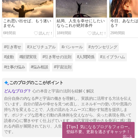
これ思い出せば、もう迷い
結局、人生を幸せにしたい
今日、あなた
ません
ならこれが絶対条件
る？
6時間前
18時間前
29時間前
#引き寄せ
#スピリチュアル
#バシャール
#カウンセリング
#波動
#願望実現
#引き寄せの法則
#人間関係
#エイブラハム
#仕事の悩み
#悩み相談
#宇宙法則
このブログのここがポイント
心の本音と宇宙の法則を紐解く解説
自分自身の内なる声と宇宙の働きを理解し、実践的に活用する方法を伝え
ています。自分の望みや幸せを見つめ直し、エネルギーの使い方や意識の
持ち方を変えることで、人生の流れをスムーズに動かす知恵を提供しま
す。ポジティブな思考と行動の具体例を交えながら、尖った表現を用いて
読者の心に響きやすく仕上げています。自己実現や豊かさを身近に感じ取
れる内容が展開されており、人生をシンプルに楽しむためのヒントが満載
【Tips】気になるブログをフォロー。

登録不要。更新を逃さずキャッチ！
です。
閉じる