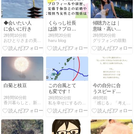
◆会いたい人
くらっし社長
傾聴力とは｜
に会いに行き
は誰？プロフ
意味・高い人
ィールや経
の特徴と「聴
2時間10分前
2時間20分前
2時間20分前
おひとりさまの美しく楽しいシンプルライフ
haru blog
グリフォンの鼓動
歴、安藤千伽
く」が変える
奈との結婚や
人間関係の地
広報担当女性
図
との関係は？
白菊と枝豆
この台風とて
今の自分に合
も変です！
うスピードで
進む【頭がぐ
2時間50分前
2時間50分前
4時間前
香川暮らしと、新NISAを1,800万円積み立てる猫
私を幸せにするのは私
「感じる」「考える」を磨く オンナの直感力レッスン
るぐるした時
に読むメッセ
ージ】