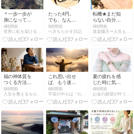
＊一歩一歩が
たった4円。
転機★まだ知
身になってい
でも、なんだ
らない自分の
ると感じた旅
かもったいな
才能を知る。
4時間前
5時間前
5時間前
世界に虹を架ける アカリ舞のブログ
べぎちらかす日記
喜楽陽天〜人生もビジネスもお金も愛も自由に！気楽に！喜楽に！
路
い一日
福の神体質を
これ思い出せ
夏の疲れを感
つくる方法｜
ば、もう迷い
じた時に気づ
お金に好かれ
ません
くこと｜心が
5時間前
6時間前
6時間前
人生を整えるセルフマネジメント学
宇宙の中心は『わたし』
お金の願望が叶う天珠ブレスと悩みスッキリ霊視相談
る5つの習慣
新しい流れを
受け入れるサ
イン