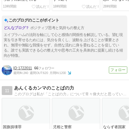
13時間前
18時間前
28時間前
このブログのここがポイント
ポジティブ思考と気持ちの整え方
エイブラハムの法則を軸にして心と感情の関係性を解説している。望む現
実を引き寄せるためには、気分を良くし、波動を上げることが重要とさ
れ、無理や無駄な我慢をせず、自然な流れに身を委ねることを促してい
る。誰でも実践できる心の整え方や思考の工夫を具体的に提案し続ける傾
向が特徴。
1722011
66
週間IN:
240
週間OUT:
620
月間IN:
1200
あんくるカンマのことばの力
11
このブログは私が「ことばの力」について常々偉大だと思っていることを綴っているページです。不思議な言葉の力や発する言葉の責任、言葉の魅力などについて徒然なるままに綴っています。
国旗損壊罪
児相と警察
ならず者国家