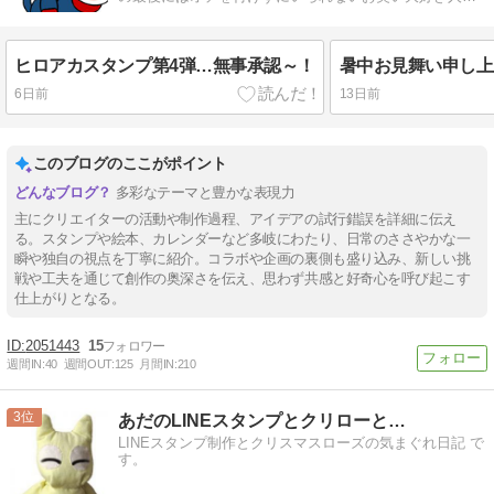
間。LINEスタンプも作ったりしてます。
ヒロアカスタンプ第4弾…無事承認～！
暑中お見舞い申し上げ
6日前
13日前
このブログのここがポイント
多彩なテーマと豊かな表現力
主にクリエイターの活動や制作過程、アイデアの試行錯誤を詳細に伝え
る。スタンプや絵本、カレンダーなど多岐にわたり、日常のささやかな一
瞬や独自の視点を丁寧に紹介。コラボや企画の裏側も盛り込み、新しい挑
戦や工夫を通じて創作の奥深さを伝え、思わず共感と好奇心を呼び起こす
仕上がりとなる。
2051443
15
週間IN:
40
週間OUT:
125
月間IN:
210
3
あだのLINEスタンプとクリローと…
LINEスタンプ制作とクリスマスローズの気まぐれ日記 で
す。