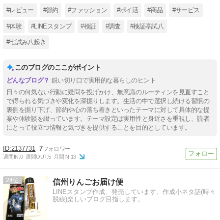
#レビュー
#節約
#ファッション
#ポイ活
#商品
#サービス
#体験
#LINEスタンプ
#検証
#調査
#検証亭試八
#​七試み八起き
このブログのここがポイント
鋭い切り口で実用的な暮らしのヒント
日々の何気ない行動に疑問を投げかけ、無意識のルーティンを見直すこと
で得られる気づきや変化を深掘りします。生活の中で選択し続ける習慣の
裏側を掘り下げ、節約や心の落ち着きといったテーマに対して具体的な提
案や体験談を綴っています。テーマ設定は実用性と身近さを重視し、読者
にとって役立つ情報と気づきを提供することを目的としています。
2137731
7
週間IN:
0
週間OUT:
5
月間IN:
13
24
信州りんごお届け便
LINEスタンプ作成、発売しています。作成小ネタ話(時々
脱線)楽しいブログ目指します。