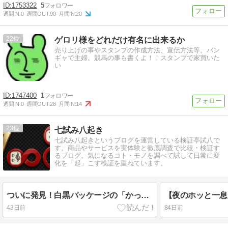
1753322
5
週間IN:
0
週間OUT:
90
月間IN:
20
22
ゲロリ様をどれだけ有名に出来るか
売り上げの事やスタンプの作成方法、宣伝方法等。バン
ギャで主婦。競馬の事も書くよ！！スタンプで家買いた
い
1747400
1
週間IN:
0
週間OUT:
28
月間IN:
14
23
七試み八起き
七試み八起きというブログを運営している検証亭試八で
す。商品やサービスを実体験と徹底調査で比較・検証す
るブログ。気になるコト・モノを調べて試して日常に変
化を「起」こす検証を重ねています。
ついに発見！白黒パッケージの「かっぱえびせん」を買ってみた
43日前
84日前