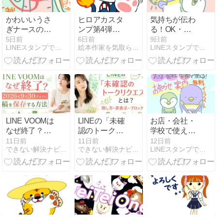
かわいいうさ
ヒロアカスタ
気持ちが伝わ
ぎナースの無
ンプ第4弾…
る！OK・
料イラストま
無事承認～！
NG・困る・喜
5日前
6日前
9日前
LINEスタンプで車代を稼ぐ(本気)
絵本作家を気取らせて〜！
LINEスタンプで車代を稼ぐ(本気)
とめ
ぶ無料イラス
トまとめ
LINE VOOMは
LINEの「未確
お店・会社・
なぜ終了？
認のトークリ
学校で使え
2026年9月30
クエスト」と
る！お知ら
11日前
11日前
12日前
できない解決ナビ | “できない”を、5分で解決する
できない解決ナビ | “できない”を、5分で解決する
LINEスタンプで車代を稼ぐ(本気)
日までに投稿
は？消し方・
せ・案内の無
を保存する方
非表示・ブロ
料イラストま
法
ック方法
とめ