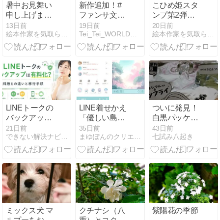
暑中お見舞い
新作追加！#
こひめ姫スタ
申し上げます
ファンサ文字
ンプ第2弾…
2026
#応援うちわ #
順調に承認
13日前
19日前
20日前
絵本作家を気取らせて〜！
Tei_Tei_WORLDのブログ
絵本作家を気取らせて〜！
オリジナルオ
～！
ーダー文字 も
承ります
LINEトークの
LINE着せかえ
ついに発見！
バックアップ
「優しい島の
白黒パッケー
は有料化？無
一番星」発売
ジの「かっぱ
21日前
35日前
43日前
できない解決ナビ | “できない”を、5分で解決する
まゆぽんのクリエイター日和
七試み八起き
料版との違い
中です！
えびせん」を
と移行手順
買ってみた
ミックス犬 マ
クチナシ（八
紫陽花の季節