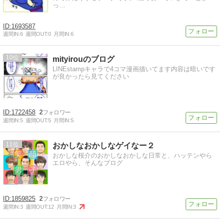
っ…
1693587
週間IN:
6
週間OUT:
0
月間IN:
6
10
mityirouのブログ
LINEstampキャラで4コマ漫画描いてます内容は暗いです
が良かったら見てください
1722458
2
週間IN:
5
週間OUT:
5
月間IN:
5
11
おかしなおかしなゲイなー２
おかしな桜介のおかしなおかしな日常と、ハッテンやら
エロやら、そんなブログ
1859825
2
週間IN:
3
週間OUT:
12
月間IN:
3