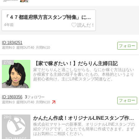
「４７都道府県方言スタンプ特集」に参戦！
4年前
1834251
週間IN:
0
週間OUT:
40
月間IN:
10
27
【家で稼ぎたい！】だらりん主婦日記
家でだらりんと過ごしながらも、なにか稼ぐ方法はない
か模索する主婦の様子を書いたもの。本格的というより
超初心者向け。主にLINEスタンプ関連など。
1869356
3
週間IN:
0
週間OUT:
40
月間IN:
10
28
かんたん作成！オリジナルLINEスタンプ作れます
株式会社マサトーの新事業、オリジナルLINEスタンプの
紹介ブログです。どなたでも簡単に作成できます。まず
はお気軽にご相談ください。