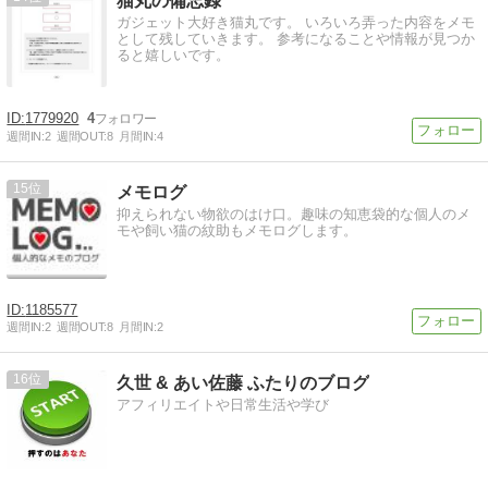
猫丸の備忘録
ガジェット大好き猫丸です。 いろいろ弄った内容をメモ
として残していきます。 参考になることや情報が見つか
ると嬉しいです。
1779920
4
週間IN:
2
週間OUT:
8
月間IN:
4
15
メモログ
抑えられない物欲のはけ口。趣味の知恵袋的な個人のメ
モや飼い猫の紋助もメモログします。
1185577
週間IN:
2
週間OUT:
8
月間IN:
2
16
久世 & あい佐藤 ふたりのブログ
アフィリエイトや日常生活や学び