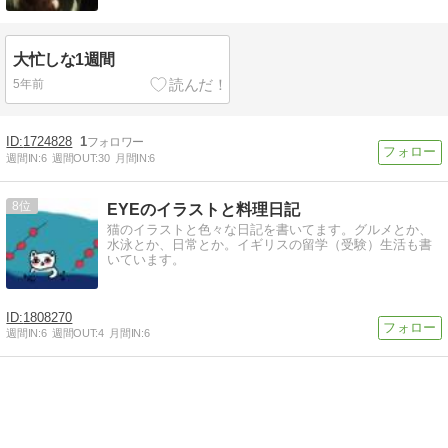
大忙しな1週間
5年前
1724828
1
週間IN:
6
週間OUT:
30
月間IN:
6
8
EYEのイラストと料理日記
猫のイラストと色々な日記を書いてます。グルメとか、
水泳とか、日常とか。イギリスの留学（受験）生活も書
いています。
1808270
週間IN:
6
週間OUT:
4
月間IN:
6