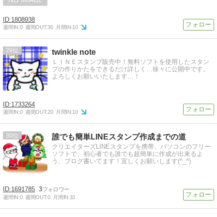
1808938
週間IN:
0
週間OUT:
30
月間IN:
10
29
twinkle note
ＬＩＮＥスタンプ販売中！無料ソフトを使用したスタン
プの作りかたをできるだけ詳しく…徐々に公開中です。
よろしくお願いいたします…！
1733264
週間IN:
0
週間OUT:
20
月間IN:
10
30
誰でも簡単LINEスタンプ作成までの道
クリエイターズLINEスタンプを携帯、パソコンのフリー
ソフトで、初心者でも誰でも超簡単に作成が出来るよ
う、ブログ書いてます！宜しくお願いします(^_^)
1691785
3
週間IN:
0
週間OUT:
0
月間IN:
10