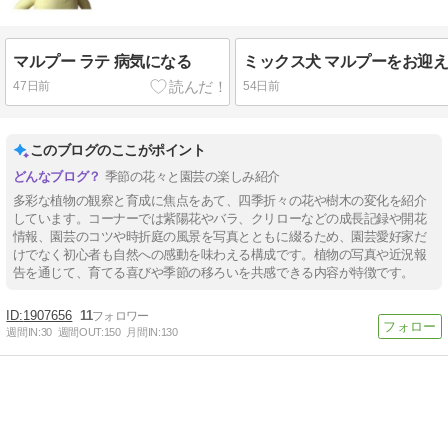
マルプー ラテ 病気になる
ミックス犬 マルプーをお迎
47日前
54日前
このブログのここがポイント
季節の花々と園芸の楽しみ紹介
多彩な植物の観察と育成に焦点をあて、四季折々の花や樹木の変化を紹介
しています。コーナーでは紫陽花やバラ、クリローなどの成長記録や開花
情報、園芸のコツや時折庭の風景を写真とともに綴るため、園芸愛好家だ
けでなく初心者も自然への感動を味わえる構成です。植物の写真や近況報
告を通じて、育てる喜びや季節の移ろいを共感できる内容が特徴です。
1907656
11
週間IN:
30
週間OUT:
150
月間IN:
130