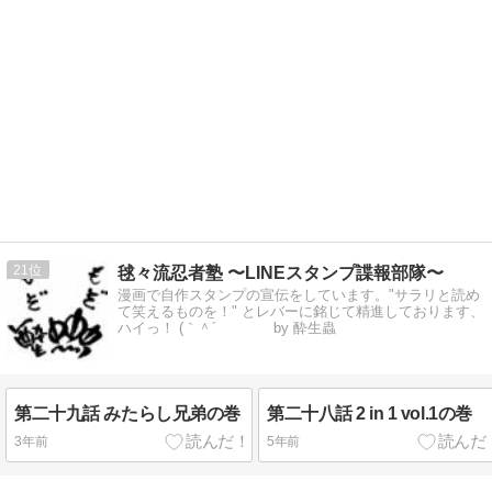
21
毬々流忍者塾 〜LINEスタンプ諜報部隊〜
漫画で自作スタンプの宣伝をしています。"サラリと読め
て笑えるものを！" とレバーに銘じて精進しております、
ハイっ！ (｀＾´ゝ by 酔生蟲
第二十九話 みたらし兄弟の巻
第二十八話 2 in 1 vol.1の巻
3年前
5年前