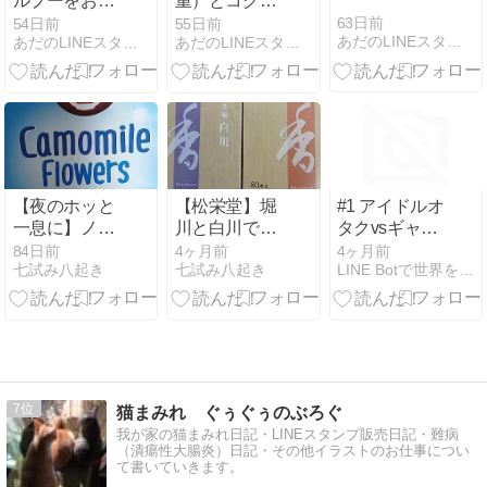
ルプーをお迎
重）とコクチ
えしました。
ナシ
63日前
54日前
55日前
あだのLINEスタンプとクリローと…
あだのLINEスタンプとクリローと…
あだのLINEスタンプとクリローと…
【夜のホッと
【松栄堂】堀
#1 アイドルオ
一息に】ノン
川と白川で心
タクvsギャル
カフェインで
を整える。私
ゲーオタク 史
84日前
4ヶ月前
4ヶ月前
七試み八起き
七試み八起き
LINE Botで世界を回す
癒される！ポ
が実感した
上最小(弱）の
ンパドール
「香りの焚き
戦い
「カモミール
分け」の効果
フラワー」を
徹底レビュー
7
猫まみれ ぐぅぐぅのぶろぐ
我が家の猫まみれ日記・LINEスタンプ販売日記・難病
（潰瘍性大腸炎）日記・その他イラストのお仕事につい
て書いていきます。