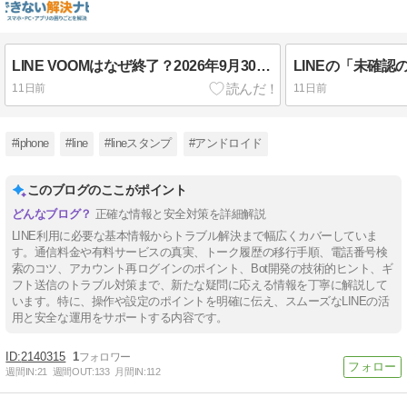
LINE VOOMはなぜ終了？2026年9月30日までに投稿を保存する方法
11日前
11日前
#iphone
#line
#lineスタンプ
#アンドロイド
このブログのここがポイント
正確な情報と安全対策を詳細解説
LINE利用に必要な基本情報からトラブル解決まで幅広くカバーしていま
す。通信料金や有料サービスの真実、トーク履歴の移行手順、電話番号検
索のコツ、アカウント再ログインのポイント、Bot開発の技術的ヒント、ギ
フト送信のトラブル対策まで、新たな疑問に応える情報を丁寧に解説して
います。特に、操作や設定のポイントを明確に伝え、スムーズなLINEの活
用と安全な運用をサポートする内容です。
2140315
1
週間IN:
21
週間OUT:
133
月間IN:
112