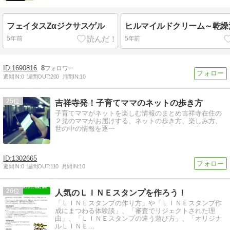
フェイタスZαジクサスゲル
ヒルマイルドクリーム～乾燥
5年前
5年前
1690816
8
週間IN:
0
週間OUT:
200
月間IN:
10
25
吉祥寺発！子育てママのネットの歩き方
子育てママがネットを楽しむ情報のまとめ吉祥寺在住の
２児のママがお届けする、ネットの歩き方、楽しみ方、
世の中の情報を逐一
1302665
週間IN:
0
週間OUT:
110
月間IN:
10
26
人気のＬＩＮＥスタンプを作ろう！
「ＬＩＮＥスタンプの作り方」や「ＬＩＮＥスタンプ作
成にまつわる体験談」、「審査でリジェクトされた理
由」、「ＬＩＮＥスタンプの違う遊び方」、「オリジナ
ルＬＩＮＥ…