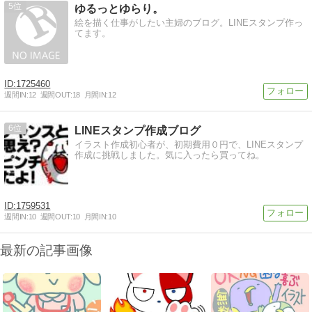
5
ゆるっとゆらり。
絵を描く仕事がしたい主婦のブログ。LINEスタンプ作っ
てます。
1725460
週間IN:
12
週間OUT:
18
月間IN:
12
6
LINEスタンプ作成ブログ
イラスト作成初心者が、初期費用０円で、LINEスタンプ
作成に挑戦しました。気に入ったら買ってね。
1759531
週間IN:
10
週間OUT:
10
月間IN:
10
最新の記事画像