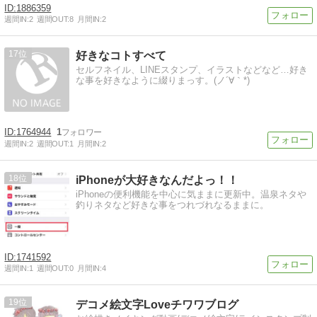
1886359
週間IN:
2
週間OUT:
8
月間IN:
2
17
好きなコトすべて
セルフネイル、LINEスタンプ、イラストなどなど…好き
な事を好きなように綴りまっす。(ノ´∀｀*)
1764944
1
週間IN:
2
週間OUT:
1
月間IN:
2
18
iPhoneが大好きなんだよっ！！
iPhoneの便利機能を中心に気ままに更新中。温泉ネタや
釣りネタなど好きな事をつれづれなるままに。
1741592
週間IN:
1
週間OUT:
0
月間IN:
4
19
デコメ絵文字Loveチワワブログ