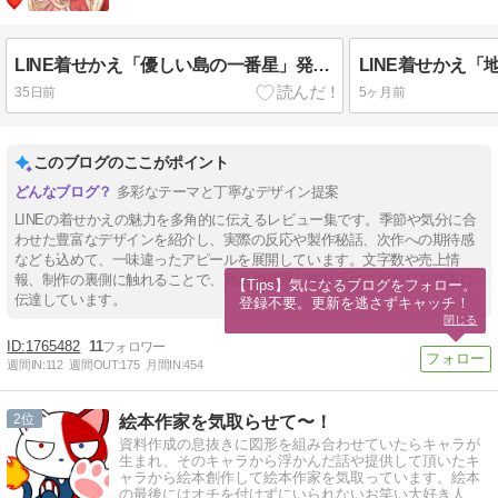
LINE着せかえ「優しい島の一番星」発売中です！
35日前
5ヶ月前
このブログのここがポイント
多彩なテーマと丁寧なデザイン提案
LINEの着せかえの魅力を多角的に伝えるレビュー集です。季節や気分に合
わせた豊富なデザインを紹介し、実際の反応や製作秘話、次作への期待感
なども込めて、一味違ったアピールを展開しています。文字数や売上情
報、制作の裏側に触れることで、商品の背景と作り手のこだわりを巧みに
【Tips】気になるブログをフォロー。

伝達しています。
登録不要。更新を逃さずキャッチ！
閉じる
1765482
11
週間IN:
112
週間OUT:
175
月間IN:
454
2
絵本作家を気取らせて〜！
資料作成の息抜きに図形を組み合わせていたらキャラが
生まれ、そのキャラから浮かんだ話や提供して頂いたキ
ャラから絵本創作して絵本作家を気取っています。絵本
の最後にはオチを付けずにいられないお笑い大好き人