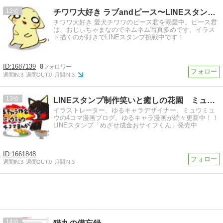
12
チワワ大好き ラブandピース〜LINEスタンプ＆イラスト〜
チワワ大好き 愛犬チワワのピース君を溺愛中。ピース君
は、おじぃちゃまなのでネムネム写真多めです。イラス
ト描くのが好きでLINEスタンプ挑戦中です！
1687139
8
週間IN:
3
週間OUT:
0
月間IN:
3
13
LINEスタンプ制作笑いと癒しの花園 ミュウミュウ
イラストレーター、ゆるキャラデザイナー、ミュウミュ
ウの4コマ漫画ブログ。ゆるキャラ漫画が続々更新中！！
LINEスタンプ「めざせ成金おサイフくん」発売中
1661848
週間IN:
3
週間OUT:
0
月間IN:
3
14