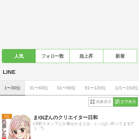
人気
フォロー数
急上昇
新着
LINE
1〜30位
31〜60位
61〜90位
91〜120位
121〜150位
画像表示
文字表示
1
まゆぽんのクリエイター日和
LINEスタンプとか着せかえとか、いっぱい作ってます(*
´ｪ｀*)