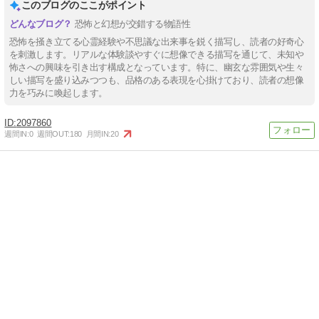
このブログのここがポイント
恐怖と幻想が交錯する物語性
恐怖を掻き立てる心霊経験や不思議な出来事を鋭く描写し、読者の好奇心
を刺激します。リアルな体験談やすぐに想像できる描写を通じて、未知や
怖さへの興味を引き出す構成となっています。特に、幽玄な雰囲気や生々
しい描写を盛り込みつつも、品格のある表現を心掛けており、読者の想像
力を巧みに喚起します。
2097860
週間IN:
0
週間OUT:
180
月間IN:
20