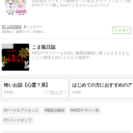
お絵描きメイキング動画/デコメ絵文字/ラインスタンプ制
作中/チワワ癒しloveデコモエちゃんのブログ
1432904
2
週間IN:
1
週間OUT:
2
月間IN:
1
20
こま狐日誌
WEDデザイナーを目指し職業訓練校に通うもさまざまな
ことに興味を持ちもろもろ脱線中。
怖いお話【心霊？系】
3年前
3年前
#グーグルアドセンス
#職業訓練校
#WEBデザイン科
#ラインスタンプ